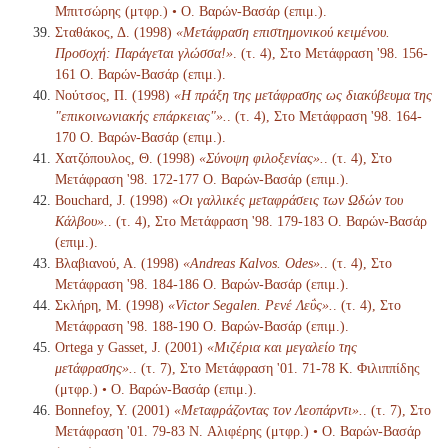
Μπιτσώρης (μτφρ.) • Ο. Βαρών-Βασάρ (επιμ.).
Σταθάκος, Δ. (1998)
«Μετάφραση επιστημονικού κειμένου.
Προσοχή: Παράγεται γλώσσα!»
. (τ. 4), Στο Μετάφραση '98. 156-
161 Ο. Βαρών-Βασάρ (επιμ.).
Νούτσος, Π. (1998)
«Η πράξη της μετάφρασης ως διακύβευμα της
"επικοινωνιακής επάρκειας"».
. (τ. 4), Στο Μετάφραση '98. 164-
170 Ο. Βαρών-Βασάρ (επιμ.).
Χατζόπουλος, Θ. (1998)
«Σύνοψη φιλοξενίας».
. (τ. 4), Στο
Μετάφραση '98. 172-177 Ο. Βαρών-Βασάρ (επιμ.).
Bouchard, J. (1998)
«Οι γαλλικές μεταφράσεις των Ωδών του
Κάλβου».
. (τ. 4), Στο Μετάφραση '98. 179-183 Ο. Βαρών-Βασάρ
(επιμ.).
Βλαβιανού, Α. (1998)
«Andreas Kalvos. Odes».
. (τ. 4), Στο
Μετάφραση '98. 184-186 Ο. Βαρών-Βασάρ (επιμ.).
Σκλήρη, Μ. (1998)
«Victor Segalen. Ρενέ Λεΰς».
. (τ. 4), Στο
Μετάφραση '98. 188-190 Ο. Βαρών-Βασάρ (επιμ.).
Ortega y Gasset, J. (2001)
«Μιζέρια και μεγαλείο της
μετάφρασης».
. (τ. 7), Στο Μετάφραση '01. 71-78 K. Φιλιππίδης
(μτφρ.) • Ο. Βαρών-Βασάρ (επιμ.).
Bonnefoy, Y. (2001)
«Μεταφράζοντας τον Λεοπάρντι».
. (τ. 7), Στο
Μετάφραση '01. 79-83 N. Αλιφέρης (μτφρ.) • Ο. Βαρών-Βασάρ