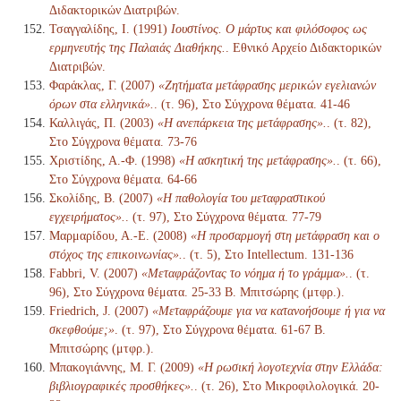
Διδακτορικών Διατριβών.
Τσαγγαλίδης, Ι. (1991)
Ιουστίνος. Ο μάρτυς και φιλόσοφος ως
ερμηνευτής της Παλαιάς Διαθήκης.
. Εθνικό Αρχείο Διδακτορικών
Διατριβών.
Φαράκλας, Γ. (2007)
«Ζητήματα μετάφρασης μερικών εγελιανών
όρων στα ελληνικά».
. (τ. 96), Στο Σύγχρονα θέματα. 41-46
Καλλιγάς, Π. (2003)
«Η ανεπάρκεια της μετάφρασης».
. (τ. 82),
Στο Σύγχρονα θέματα. 73-76
Χριστίδης, Α.-Φ. (1998)
«Η ασκητική της μετάφρασης».
. (τ. 66),
Στο Σύγχρονα θέματα. 64-66
Σκολίδης, Β. (2007)
«Η παθολογία του μεταφραστικού
εγχειρήματος».
. (τ. 97), Στο Σύγχρονα θέματα. 77-79
Μαρμαρίδου, Α.-Ε. (2008)
«Η προσαρμογή στη μετάφραση και ο
στόχος της επικοινωνίας».
. (τ. 5), Στο Intellectum. 131-136
Fabbri, V. (2007)
«Μεταφράζοντας το νόημα ή το γράμμα».
. (τ.
96), Στο Σύγχρονα θέματα. 25-33 Β. Μπιτσώρης (μτφρ.).
Friedrich, J. (2007)
«Μεταφράζουμε για να κατανοήσουμε ή για να
σκεφθούμε;»
. (τ. 97), Στο Σύγχρονα θέματα. 61-67 Β.
Μπιτσώρης (μτφρ.).
Μπακογιάννης, Μ. Γ. (2009)
«Η ρωσική λογοτεχνία στην Ελλάδα:
βιβλιογραφικές προσθήκες».
. (τ. 26), Στο Μικροφιλολογικά. 20-