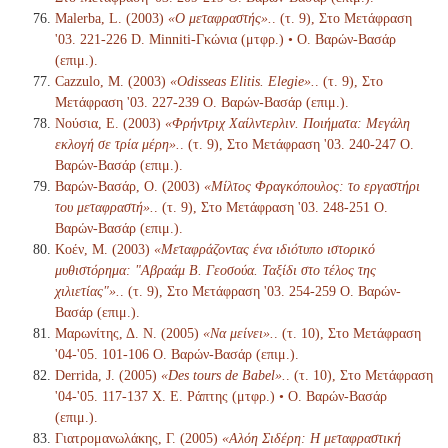
Malerba, L. (2003)
«Ο μεταφραστής».
. (τ. 9), Στο Μετάφραση
'03. 221-226 D. Minniti-Γκώνια (μτφρ.) • Ο. Βαρών-Βασάρ
(επιμ.).
Cazzulo, M. (2003)
«Odisseas Elitis. Elegie».
. (τ. 9), Στο
Μετάφραση '03. 227-239 Ο. Βαρών-Βασάρ (επιμ.).
Νούσια, Ε. (2003)
«Φρήντριχ Χαίλντερλιν. Ποιήματα: Μεγάλη
εκλογή σε τρία μέρη».
. (τ. 9), Στο Μετάφραση '03. 240-247 Ο.
Βαρών-Βασάρ (επιμ.).
Βαρών-Βασάρ, Ο. (2003)
«Μίλτος Φραγκόπουλος: το εργαστήρι
του μεταφραστή».
. (τ. 9), Στο Μετάφραση '03. 248-251 Ο.
Βαρών-Βασάρ (επιμ.).
Κοέν, Μ. (2003)
«Μεταφράζοντας ένα ιδιότυπο ιστορικό
μυθιστόρημα: "Αβραάμ Β. Γεοσούα. Ταξίδι στο τέλος της
χιλιετίας"».
. (τ. 9), Στο Μετάφραση '03. 254-259 Ο. Βαρών-
Βασάρ (επιμ.).
Μαρωνίτης, Δ. Ν. (2005)
«Να μείνει».
. (τ. 10), Στο Μετάφραση
'04-'05. 101-106 Ο. Βαρών-Βασάρ (επιμ.).
Derrida, J. (2005)
«Des tours de Babel».
. (τ. 10), Στο Μετάφραση
'04-'05. 117-137 Χ. Ε. Ράπτης (μτφρ.) • Ο. Βαρών-Βασάρ
(επιμ.).
Γιατρομανωλάκης, Γ. (2005)
«Αλόη Σιδέρη: Η μεταφραστική