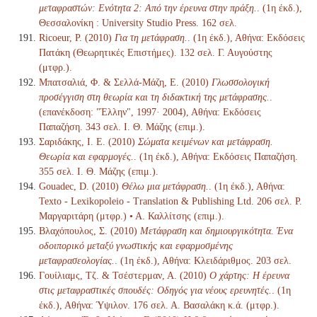
μεταφραστών: Ενότητα 2: Από την έρευνα στην πράξη.
. (1η έκδ.),
Θεσσαλονίκη : University Studio Press. 162 σελ.
Ricoeur, P. (2010)
Για τη μετάφραση.
. (1η έκδ.), Αθήνα: Εκδόσεις
Πατάκη (Θεωρητικές Επιστήμες). 132 σελ. Γ. Αυγούστης
(μτφρ.).
Μπατσαλιά, Φ. & Σελλά-Μάζη, Ε. (2010)
Γλωσσολογική
προσέγγιση στη θεωρία και τη διδακτική της μετάφρασης.
.
(επανέκδοση: "Έλλην", 1997· 2004), Αθήνα: Εκδόσεις
Παπαζήση. 343 σελ. Ι. Θ. Μάζης (επιμ.).
Σαριδάκης, Ι. Ε. (2010)
Σώματα κειμένων και μετάφραση.
Θεωρία και εφαρμογές.
. (1η έκδ.), Αθήνα: Εκδόσεις Παπαζήση.
355 σελ. Ι. Θ. Μάζης (επιμ.).
Gouadec, D. (2010)
Θέλω μια μετάφραση.
. (1η έκδ.), Αθήνα:
Texto - Lexikopoleio - Translation & Publishing Ltd. 206 σελ. Ρ.
Μαργαριτάρη (μτφρ.) • Α. Καλλίτσης (επιμ.).
Βλαχόπουλος, Σ. (2010)
Μετάφραση και δημιουργικότητα. Ένα
οδοιπορικό μεταξύ γνωστικής και εφαρμοσμένης
μεταφρασεολογίας.
. (1η έκδ.), Αθήνα: Κλειδάριθμος. 203 σελ.
Γουίλιαμς, Τζ. & Τσέστερμαν, Α. (2010)
Ο χάρτης: Η έρευνα
στις μεταφραστικές σπουδές: Οδηγός για νέους ερευνητές.
. (1η
έκδ.), Αθήνα: Ύψιλον. 176 σελ. Α. Βασαλάκη κ.ά. (μτφρ.).