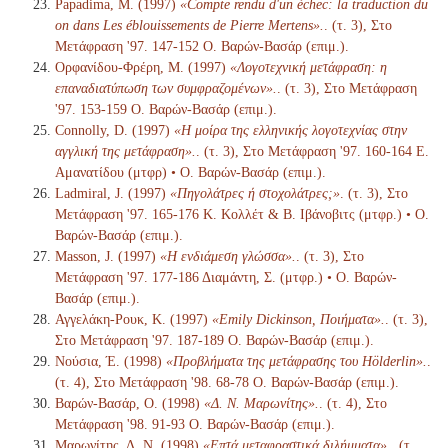
Papadima, M. (1997)
«Compte rendu d'un échec: la traduction du
on dans Les éblouissements de Pierre Mertens».
. (τ. 3), Στο
Μετάφραση '97. 147-152 Ο. Βαρών-Βασάρ (επιμ.).
Ορφανίδου-Φρέρη, Μ. (1997)
«Λογοτεχνική μετάφραση: η
επαναδιατύπωση των συμφραζομένων».
. (τ. 3), Στο Μετάφραση
'97. 153-159 Ο. Βαρών-Βασάρ (επιμ.).
Connolly, D. (1997)
«Η μοίρα της ελληνικής λογοτεχνίας στην
αγγλική της μετάφραση».
. (τ. 3), Στο Μετάφραση '97. 160-164 Ε.
Αμανατίδου (μτφρ) • Ο. Βαρών-Βασάρ (επιμ.).
Ladmiral, J. (1997)
«Πηγολάτρες ή στοχολάτρες;»
. (τ. 3), Στο
Μετάφραση '97. 165-176 Κ. Κολλέτ & Β. Ιβάνοβιτς (μτφρ.) • Ο.
Βαρών-Βασάρ (επιμ.).
Masson, J. (1997)
«Η ενδιάμεση γλώσσα».
. (τ. 3), Στο
Μετάφραση '97. 177-186 Διαμάντη, Σ. (μτφρ.) • Ο. Βαρών-
Βασάρ (επιμ.).
Αγγελάκη-Ρουκ, Κ. (1997)
«Emily Dickinson, Ποιήματα».
. (τ. 3),
Στο Μετάφραση '97. 187-189 Ο. Βαρών-Βασάρ (επιμ.).
Νούσια, Έ. (1998)
«Προβλήματα της μετάφρασης του Hölderlin».
.
(τ. 4), Στο Μετάφραση '98. 68-78 Ο. Βαρών-Βασάρ (επιμ.).
Βαρών-Βασάρ, Ο. (1998)
«Δ. Ν. Μαρωνίτης».
. (τ. 4), Στο
Μετάφραση '98. 91-93 Ο. Βαρών-Βασάρ (επιμ.).
Μαρωνίτης, Δ. Ν. (1998)
«Επτά μεταφραστικά διλήμματα».
. (τ.