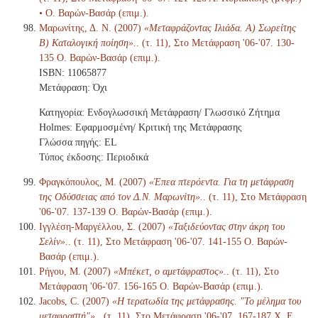
• Ο. Βαρών-Βασάρ (επιμ.).
Μαρωνίτης, Δ. Ν. (2007)
«Μεταφράζοντας Ιλιάδα. Α) Σωρείτης
Β) Καταλογική ποίηση».
. (τ. 11), Στο Μετάφραση '06-'07. 130-
135 Ο. Βαρών-Βασάρ (επιμ.).
ISBN: 11065877
Μετάφραση: Όχι
Κατηγορία: Ενδογλωσσική Μετάφραση/ Γλωσσικό Ζήτημα
Holmes: Εφαρμοσμένη/ Κριτική της Μετάφρασης
Γλώσσα πηγής: EL
Τύπος έκδοσης: Περιοδικά
Φραγκόπουλος, Μ. (2007)
«Έπεα πτερόεντα. Για τη μετάφραση
της Οδύσσειας από τον Δ.Ν. Μαρωνίτη».
. (τ. 11), Στο Μετάφραση
'06-'07. 137-139 Ο. Βαρών-Βασάρ (επιμ.).
Ιγγλέση-Μαργέλλου, Σ. (2007)
«Ταξιδεύοντας στην άκρη του
Σελίν».
. (τ. 11), Στο Μετάφραση '06-'07. 141-155 Ο. Βαρών-
Βασάρ (επιμ.).
Ρήγου, Μ. (2007)
«Μπέκετ, ο αμετάφραστος».
. (τ. 11), Στο
Μετάφραση '06-'07. 156-165 Ο. Βαρών-Βασάρ (επιμ.).
Jacobs, C. (2007)
«Η τερατωδία της μετάφρασης. "Το μέλημα του
μεταφραστή"».
. (τ. 11), Στο Μετάφραση '06-'07. 167-187 Χ. Ε.