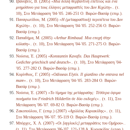
Ιβάνοβιτς, Β. (2005)
«Μια διπλή θερβαντινή επέτειος και ένα
μνημόσυνο για τους έλληνες μεταφραστές του Δον Κιχώτη».
. (τ.
10), Στο Μετάφραση '04-'05. 246-251 Ο. Βαρών-Βασάρ (επιμ.).
Παναγιωτίδου, Μ. (2005)
«Η (μεταφραστική) περιπέτεια του Δον
Κιχώτη».
. (τ. 10), Στο Μετάφραση '04-'05. 252-256 Ο. Βαρών-
Βασάρ (επιμ.).
Παπαδήμα, Μ. (2005)
«Arthur Rimbaud. Μια εποχή στην
κόλαση».
. (τ. 10), Στο Μετάφραση '04-'05. 271-275 Ο. Βαρών-
Βασάρ (επιμ.).
Νούσια, Έ. (2005)
«Konstantin Kavafis. Das Hauptwerk:
Gedichte griechisch und deutsch».
. (τ. 10), Στο Μετάφραση '04-
'05. 277-282 Ο. Βαρών-Βασάρ (επιμ.).
Κορίνθιος, Γ. (2005)
«Odisseas Elytis. Il giardino che entrava nel
mare».
. (τ. 10), Στο Μετάφραση '04-'05. 283-284 Ο. Βαρών-
Βασάρ (επιμ.).
Νούσια, Έ. (2007)
«Το τίμημα της μετάφρασης: Τέσσερα όψιμα
ποιήματα του Friedrich Hölderlin σε δύο εκδοχές».
. (τ. 11), Στο
Μετάφραση '06-'07. 69-82 Ο. Βαρών-Βασάρ (επιμ.).
Ζακοπούλου, Γ. (επιμ.) (2007)
«Αχιλλέας Κυριακίδης».
. (τ. 11),
Στο Μετάφραση '06-'07. 95-119 Ο. Βαρών-Βασάρ (επιμ.).
Μπόρχες, Χ. Λ. (2007)
«Οι [αγγλικές] μεταφράσεις του Ομήρου».
.
(τ. 11), Στο Μετάφραση '06-'07. 121-128 Α. Κυριακίδης (μτφρ.)