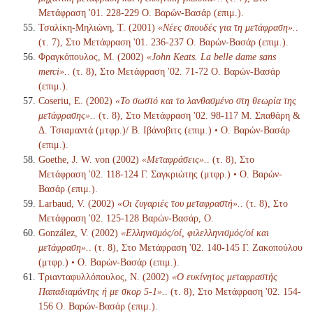
Μετάφραση '01. 228-229 Ο. Βαρών-Βασάρ (επιμ.).
Τσαλίκη-Μηλιώνη, Τ. (2001)
«Νέες σπουδές για τη μετάφραση».
.
(τ. 7), Στο Μετάφραση '01. 236-237 Ο. Βαρών-Βασάρ (επιμ.).
Φραγκόπουλος, Μ. (2002)
«John Keats. La belle dame sans
merci».
. (τ. 8), Στο Μετάφραση '02. 71-72 Ο. Βαρών-Βασάρ
(επιμ.).
Coseriu, E. (2002)
«Το σωστό και το λανθασμένο στη θεωρία της
μετάφρασης».
. (τ. 8), Στο Μετάφραση '02. 98-117 Μ. Σπαθάρη &
Δ. Τσιαμαντά (μτφρ.)/ Β. Ιβάνοβιτς (επιμ.) • Ο. Βαρών-Βασάρ
(επιμ.).
Goethe, J. W. von (2002)
«Μεταφράσεις».
. (τ. 8), Στο
Μετάφραση '02. 118-124 Γ. Σαγκριώτης (μτφρ.) • Ο. Βαρών-
Βασάρ (επιμ.).
Larbaud, V. (2002)
«Οι ζυγαριές του μεταφραστή».
. (τ. 8), Στο
Μετάφραση '02. 125-128 Βαρών-Βασάρ, Ο.
González, V. (2002)
«Ελληνισμός/οί, φιλελληνισμός/οί και
μετάφραση».
. (τ. 8), Στο Μετάφραση '02. 140-145 Γ. Ζακοπούλου
(μτφρ.) • Ο. Βαρών-Βασάρ (επιμ.).
Τριανταφυλλόπουλος, Ν. (2002)
«Ο ευκίνητος μεταφραστής
Παπαδιαμάντης ή με σκορ 5-1».
. (τ. 8), Στο Μετάφραση '02. 154-
156 Ο. Βαρών-Βασάρ (επιμ.).