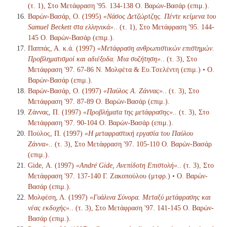
(τ. 1), Στο Μετάφραση '95. 134-138 Ο. Βαρών-Βασάρ (επιμ.).
Βαρών-Βασάρ, Ο. (1995)
«Νάσος Δετζώρτζης. Πέντε κείμενα του
Samuel Beckett στα ελληνικά».
. (τ. 1), Στο Μετάφραση '95. 144-
145 Ο. Βαρών-Βασάρ (επιμ.).
Παππάς, Α. κ.ά. (1997)
«Μετάφραση ανθρωπιστικών επιστημών.
Προβληματισμοί και αδιέξοδα. Μια συζήτηση».
. (τ. 3), Στο
Μετάφραση '97. 67-86 Ν. Μολφέτα & Ευ.Τσελέντη (επιμ.) • Ο.
Βαρών-Βασάρ (επιμ.).
Βαρών-Βασάρ, Ο. (1997)
«Παύλος Α. Ζάννας».
. (τ. 3), Στο
Μετάφραση '97. 87-89 Ο. Βαρών-Βασάρ (επιμ.).
Ζάννας, Π. (1997)
«Προβλήματα της μετάφρασης».
. (τ. 3), Στο
Μετάφραση '97. 90-104 Ο. Βαρών-Βασάρ (επιμ.).
Πούλος, Π. (1997)
«Η μεταφραστική εργασία του Παύλου
Ζάννα».
. (τ. 3), Στο Μετάφραση '97. 105-110 Ο. Βαρών-Βασάρ
(επιμ.).
Gide, Α. (1997)
«André Gide, Ανεπίδοτη Επιστολή».
. (τ. 3), Στο
Μετάφραση '97. 137-140 Γ. Ζακοπούλου (μτφρ.) • Ο. Βαρών-
Βασάρ (επιμ.).
Μολφέση, Λ. (1997)
«Γυάλινα Σύνορα. Μεταξύ μετάφρασης και
νέας εκδοχής».
. (τ. 3), Στο Μετάφραση '97. 141-145 Ο. Βαρών-
Βασάρ (επιμ.).