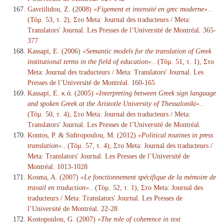
Gavriilidou, Z. (2008)
«Figement et intensité en grec moderne».
.
(Τόμ. 53, τ. 2), Στο Meta: Journal des traducteurs / Meta:
Translators' Journal. Les Presses de l’Université de Montréal. 365-
377
Kassapi, E. (2006)
«Semantic models for the translation of Greek
institutional terms in the field of education».
. (Τόμ. 51, τ. 1), Στο
Meta: Journal des traducteurs / Meta: Translators' Journal. Les
Presses de l’Université de Montréal. 160-165
Kassapi, E. κ.ά. (2005)
«Interpreting between Greek sign language
and spoken Greek at the Aristotle University of Thessaloniki».
.
(Τόμ. 50, τ. 4), Στο Meta: Journal des traducteurs / Meta:
Translators' Journal. Les Presses de l’Université de Montréal.
Kontos, P. & Sidiropoulou, M. (2012)
«Political routines in press
translation».
. (Τόμ. 57, τ. 4), Στο Meta: Journal des traducteurs /
Meta: Translators' Journal. Les Presses de l’Université de
Montréal. 1013-1028
Kosma, A. (2007)
«Le fonctionnement spécifique de la mémoire de
travail en traduction».
. (Τόμ. 52, τ. 1), Στο Meta: Journal des
traducteurs / Meta: Translators' Journal. Les Presses de
l’Université de Montréal. 22-28
Kostopoulou, G. (2007)
«The role of coherence in text