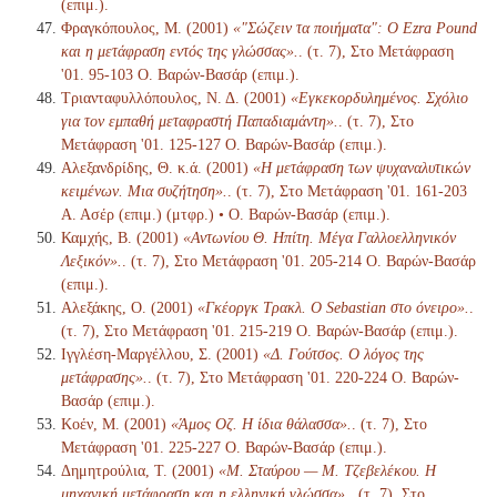
(επιμ.).
Φραγκόπουλος, Μ. (2001)
«"Σώζειν τα ποιήματα": Ο Ezra Pound
και η μετάφραση εντός της γλώσσας».
. (τ. 7), Στο Μετάφραση
'01. 95-103 Ο. Βαρών-Βασάρ (επιμ.).
Τριανταφυλλόπουλος, Ν. Δ. (2001)
«Εγκεκορδυλημένος. Σχόλιο
για τον εμπαθή μεταφραστή Παπαδιαμάντη».
. (τ. 7), Στο
Μετάφραση '01. 125-127 Ο. Βαρών-Βασάρ (επιμ.).
Αλεξανδρίδης, Θ. κ.ά. (2001)
«Η μετάφραση των ψυχαναλυτικών
κειμένων. Μια συζήτηση».
. (τ. 7), Στο Μετάφραση '01. 161-203
Α. Ασέρ (επιμ.) (μτφρ.) • Ο. Βαρών-Βασάρ (επιμ.).
Καμχής, Β. (2001)
«Αντωνίου Θ. Ηπίτη. Μέγα Γαλλοελληνικόν
Λεξικόν».
. (τ. 7), Στο Μετάφραση '01. 205-214 Ο. Βαρών-Βασάρ
(επιμ.).
Αλεξάκης, Ο. (2001)
«Γκέοργκ Τρακλ. Ο Sebastian στο όνειρο».
.
(τ. 7), Στο Μετάφραση '01. 215-219 Ο. Βαρών-Βασάρ (επιμ.).
Ιγγλέση-Μαργέλλου, Σ. (2001)
«Δ. Γούτσος. Ο λόγος της
μετάφρασης».
. (τ. 7), Στο Μετάφραση '01. 220-224 Ο. Βαρών-
Βασάρ (επιμ.).
Κοέν, Μ. (2001)
«Άμος Οζ. Η ίδια θάλασσα».
. (τ. 7), Στο
Μετάφραση '01. 225-227 Ο. Βαρών-Βασάρ (επιμ.).
Δημητρούλια, Τ. (2001)
«Μ. Σταύρου — Μ. Τζεβελέκου. Η
μηχανική μετάφραση και η ελληνική γλώσσα».
. (τ. 7), Στο