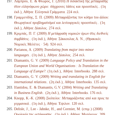
Λάμπρου, Έ. & Φλώρος, Γ. (2010)
Η διδακτική της μετάφρασης
στον ελληνόφωνο χώρο: σύγχρονες τάσεις και προοπτικές.
. (1η
έκδ.), Αθήνα: Ελληνικά Γράμματα. 224 σελ.
Γραμμενίδης, Σ. Π. (2009)
Μεταφράζοντας τον κόσμο του άλλου:
Θεωρητικοί προβληματισμοί και λειτουργικές προοπτικές.
. (1η
έκδ.), Αθήνα: Δίαυλος. 274 σελ.
Κριμπάς, Π. Γ. (2009)
Η μετάφραση νομικών όρων στις διεθνείς
συμβάσεις.
. (1η έκδ.), Αθήνα: Σάκκουλας Α. Ν., (Θρακικές
Νομικές Μελέτες · 54). 924 σελ.
Parianou, A. (2009)
Translating from major into minor
languages.
. (1η έκδ.), Αθήνα: Δίαυλος. 254 σελ.
Diamantis, G. V. (2009)
Language Policy and Translation in the
European Union and World Organisations : Is Translation the
Language of Europe?
. (1η έκδ.), Αθήνα: Interbooks. 288 σελ.
Diamantis, G. V. (2009)
Writing and translating in English for
international relations.
. (2η έκδ.), Αθήνα: Interbooks. 135 σελ.
Ifantidou, Ε. & Diamantis, G.V. (2004)
Writing and Translating
in Business English.
. (2η έκδ.), Αθήνα: Interbooks. 176 σελ.
Knopp, K.-K. (2008)
Σκόπελοι: Μεταφράζοντας από και προς τα
γερμανικά.
. (1η έκδ.), Αθήνα: Έψιλον. 120 σελ.
Delisle, J., Lee - Jahnke, H., and Cormier, M. (επιμ.) (2008)
Ορολογία της μετάφρασης.
. (1η έκδ.), Αθήνα: Μεσόγειος. 209