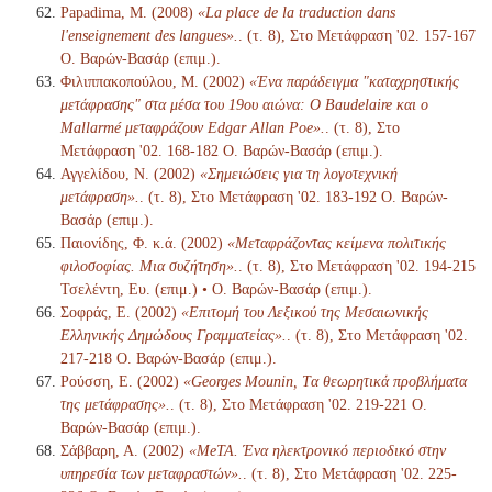
Papadima, M. (2008)
«La place de la traduction dans
l'enseignement des langues».
. (τ. 8), Στο Μετάφραση '02. 157-167
Ο. Βαρών-Βασάρ (επιμ.).
Φιλιππακοπούλου, Μ. (2002)
«Ένα παράδειγμα "καταχρηστικής
μετάφρασης" στα μέσα του 19ου αιώνα: Ο Baudelaire και ο
Mallarmé μεταφράζουν Edgar Allan Poe».
. (τ. 8), Στο
Μετάφραση '02. 168-182 Ο. Βαρών-Βασάρ (επιμ.).
Αγγελίδου, Ν. (2002)
«Σημειώσεις για τη λογοτεχνική
μετάφραση».
. (τ. 8), Στο Μετάφραση '02. 183-192 Ο. Βαρών-
Βασάρ (επιμ.).
Παιονίδης, Φ. κ.ά. (2002)
«Μεταφράζοντας κείμενα πολιτικής
φιλοσοφίας. Μια συζήτηση».
. (τ. 8), Στο Μετάφραση '02. 194-215
Τσελέντη, Ευ. (επιμ.) • Ο. Βαρών-Βασάρ (επιμ.).
Σοφράς, Ε. (2002)
«Επιτομή του Λεξικού της Μεσαιωνικής
Ελληνικής Δημώδους Γραμματείας».
. (τ. 8), Στο Μετάφραση '02.
217-218 Ο. Βαρών-Βασάρ (επιμ.).
Ρούσση, Ε. (2002)
«Georges Mounin, Tα θεωρητικά προβλήματα
της μετάφρασης».
. (τ. 8), Στο Μετάφραση '02. 219-221 Ο.
Βαρών-Βασάρ (επιμ.).
Σάββαρη, Α. (2002)
«MeTA. Ένα ηλεκτρονικό περιοδικό στην
υπηρεσία των μεταφραστών».
. (τ. 8), Στο Μετάφραση '02. 225-