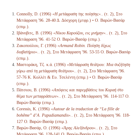
Connolly, D. (1996)
«Η μετάφραση της ποίησης».
. (τ. 2), Στο
Μετάφραση '96. 28-40 Δ. Δόσχορη (μτφρ.) • Ο. Βαρών-Βασάρ
(επιμ.).
Ιβάνοβιτς, Β. (1996)
«Νίκου Καρούζου, εις μνήμην».
. (τ. 2), Στο
Μετάφραση '96. 41-52 Ο. Βαρών-Βασάρ (επιμ.).
Ζακοπούλου, Γ. (1996)
«Armand Robin. Ποίηση δίχως
διαβατήριο».
. (τ. 2), Στο Μετάφραση '96. 53-55 Ο. Βαρών-Βασάρ
(επιμ.).
Μαστοράκη, Τζ. κ.ά. (1996)
«Μετάφραση θεάτρου: Μια συζήτηση
γύρω από τη μετάφραση θεάτρου».
. (τ. 2), Στο Μετάφραση '96.
57-76 Κ. Κολλέτ & Ευ. Τσελέντη (επιμ.) • Ο. Βαρών-Βασάρ
(επιμ.).
Πάτσιου, Β. (1996)
«Απόψεις και παρεμβάσεις του Κοραή στο
θέμα των μεταφράσεων».
. (τ. 2), Στο Μετάφραση '96. 114-117 Ο.
Βαρών-Βασάρ (επιμ.).
Coressis, Κ. (1996)
«Autour de la traduction de “La fille de
bohême” d’A. Papadiamandis».
. (τ. 2), Στο Μετάφραση '96. 118-
127 Ο. Βαρών-Βασάρ (επιμ.).
Βαρών-Βασάρ, Ο. (1996)
«Άρης Αλεξάνδρου».
. (τ. 2), Στο
Μετάφραση '96. 128-141 Ο. Βαρών-Βασάρ (επιμ.).