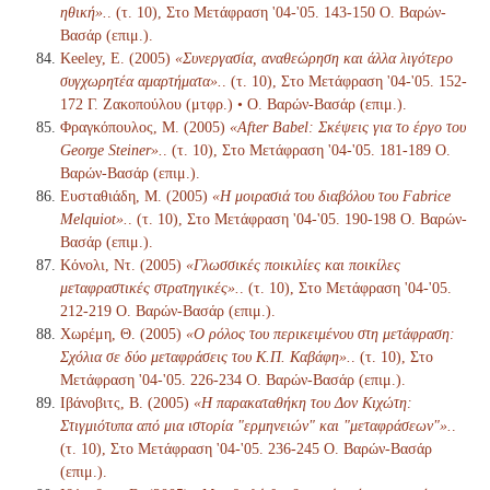
ηθική».
. (τ. 10), Στο Μετάφραση '04-'05. 143-150 Ο. Βαρών-
Βασάρ (επιμ.).
Keeley, E. (2005)
«Συνεργασία, αναθεώρηση και άλλα λιγότερο
συγχωρητέα αμαρτήματα».
. (τ. 10), Στο Μετάφραση '04-'05. 152-
172 Γ. Ζακοπούλου (μτφρ.) • Ο. Βαρών-Βασάρ (επιμ.).
Φραγκόπουλος, Μ. (2005)
«After Babel: Σκέψεις για το έργο του
George Steiner».
. (τ. 10), Στο Μετάφραση '04-'05. 181-189 Ο.
Βαρών-Βασάρ (επιμ.).
Ευσταθιάδη, Μ. (2005)
«Η μοιρασιά του διαβόλου του Fabrice
Melquiot».
. (τ. 10), Στο Μετάφραση '04-'05. 190-198 Ο. Βαρών-
Βασάρ (επιμ.).
Κόνολι, Ντ. (2005)
«Γλωσσικές ποικιλίες και ποικίλες
μεταφραστικές στρατηγικές».
. (τ. 10), Στο Μετάφραση '04-'05.
212-219 Ο. Βαρών-Βασάρ (επιμ.).
Χωρέμη, Θ. (2005)
«Ο ρόλος του περικειμένου στη μετάφραση:
Σχόλια σε δύο μεταφράσεις του Κ.Π. Καβάφη».
. (τ. 10), Στο
Μετάφραση '04-'05. 226-234 Ο. Βαρών-Βασάρ (επιμ.).
Ιβάνοβιτς, Β. (2005)
«Η παρακαταθήκη του Δον Κιχώτη:
Στιγμιότυπα από μια ιστορία "ερμηνειών" και "μεταφράσεων"».
.
(τ. 10), Στο Μετάφραση '04-'05. 236-245 Ο. Βαρών-Βασάρ
(επιμ.).