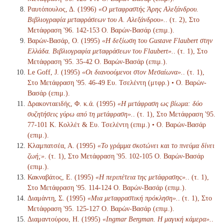
Ραυτόπουλος, Δ. (1996)
«Ο μεταφραστής Άρης Αλεξάνδρου.
Βιβλιογραφία μεταφράσεων του Α. Αλεξάνδρου».
. (τ. 2), Στο
Μετάφραση '96. 142-153 Ο. Βαρών-Βασάρ (επιμ.).
Βαρών-Βασάρ, Ο. (1995)
«Η δεξίωση του Gustave Flaubert στην
Ελλάδα. Βιβλιογραφία μεταφράσεων του Flaubert».
. (τ. 1), Στο
Μετάφραση '95. 35-42 Ο. Βαρών-Βασάρ (επιμ.).
Le Goff, J. (1995)
«Οι διανοούμενοι στον Μεσαίωνα».
. (τ. 1),
Στο Μετάφραση '95. 46-49 Ευ. Τσελέντη (μτφρ.) • Ο. Βαρών-
Βασάρ (επιμ.).
Δρακονταειδής, Φ. κ.ά. (1995)
«Η μετάφραση ως βίωμα: δύο
συζητήσεις γύρω από τη μετάφραση».
. (τ. 1), Στο Μετάφραση '95.
77-101 Κ. Κολλέτ & Ευ. Τσελέντη (επιμ.) • Ο. Βαρών-Βασάρ
(επιμ.).
Κλαμπατσέα, Α. (1995)
«Το γράμμα σκοτώνει και το πνεύμα δίνει
ζωή;»
. (τ. 1), Στο Μετάφραση '95. 102-105 Ο. Βαρών-Βασάρ
(επιμ.).
Κακναβάτος, Ε. (1995)
«Η περιπέτεια της μετάφρασης».
. (τ. 1),
Στο Μετάφραση '95. 114-124 Ο. Βαρών-Βασάρ (επιμ.).
Διαμάντη, Σ. (1995)
«Μια μεταφραστική πρόκληση».
. (τ. 1), Στο
Μετάφραση '95. 125-127 Ο. Βαρών-Βασάρ (επιμ.).
Διαμαντούρου, Η. (1995)
«Ingmar Bergman. Η μαγική κάμερα».
.