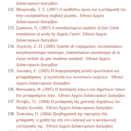
Διδακτορικών Διατριβών.
Μπορίσοβα, Τ. Σ. (2007)
Ο ακάθιστος ύμνος και η μετάφρασή του
στην εκκλησιαστική σλαβική γλώσσα.
. Εθνικό Αρχείο
Διδακτορικών Διατριβών.
Σοφιανού, Ό. (2007)
A translatological analysis of four Greek
translations of works by Angela Carter.
. Εθνικό Αρχείο
Διδακτορικών Διατριβών.
Λεμπέση, Ζ.-Π. (2006)
Systeme de conjugaison, reconnaissance
morphosyntaxique statistique, lemmatisation automatique de la
classe verbale du grec moderne standard.
. Εθνικό Αρχείο
Διδακτορικών Διατριβών.
Λουπάκη, Ε. (2005)
Η διαφοροποίηση μεταξύ πρωτότυπου και
μεταφράσματος: η περίπτωση των κοινοτικών κειμένων.
. Εθνικό
Αρχείο Διδακτορικών Διατριβών.
Φανουράκη, Φ. (2005)
Η συνύπαρξη λόγιων και δημοτικών τύπων
στο μεταφρασμένο λόγο.
. Εθνικό Αρχείο Διδακτορικών Διατριβών.
Ντέηβις, Τζ. (2004)
Η μετάφραση της χρονικής διηγήσεως του
Νικήτα Χωνιάτη.
. Εθνικό Αρχείο Διδακτορικών Διατριβών.
Τσακνάκη, Ο. (2004)
Προβληματική της παροιμίας στη
μετάφραση: η χρήση της στη νέα ελληνική και η ηλεκτρονική
επεξεργασία της.
. Εθνικό Αρχείο Διδακτορικών Διατριβών.