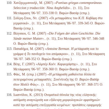
Χατζηεμμανουήλ, Μ. (2007)
«Poetisas griegas contemporáneas.
Seleccion y traducción: Nina Anghelidis».
. (τ. 11), Στο
Μετάφραση '06-'07. 333-338 Ο. Βαρών-Βασάρ (επιμ.).
Σιδέρη-Σπεκ, Ντ. (2007)
«Οι μεταφράσεις του Κ.Π. Καβάφη στα
γερμανικά».
. (τ. 11), Στο Μετάφραση '06-'07. 339-345 Ο. Βαρών-
Βασάρ (επιμ.).
Bizyenos, G. M. (2007)
«Die Folgen der alten Geschichte. Die
Sünde meiner Mutter».
. (τ. 11), Στο Μετάφραση '06-'07. 346-348
Ο. Βαρών-Βασάρ (επιμ.).
Παπαδήμα, Μ. (2007)
«Antoine Berman. Η μετάφραση και το
γράμμα ή Το πανδοχείο του απόμακρου».
. (τ. 11), Στο Μετάφραση
'06-'07. 349-352 Ο. Βαρών-Βασάρ (επιμ.).
Βέης, Γ. (2007)
«Αλμπέρ Κοέν. Καρφοχάφτης».
. (τ. 11), Στο
Μετάφραση '06-'07. 358-360 Ο. Βαρών-Βασάρ (επιμ.).
Φάις, Μ. (επιμ.) (2007)
«Η μετάφραση μαθαίνεται δίπλα σε
πεπειραμένους μεταφραστές. Συνέντευξη της Ο. Βαρών-Βασάρ
στον Μισέλ Φάις».
. (τ. 11), Στο Μετάφραση '06-'07. 368-371 Ο.
Βαρών-Βασάρ (επιμ.).
Ιωαννίδου, Κ. (2013)
Ονοματικά σύνολα της νέας ελληνικής:
αυτόματη αναγνώριση και εξάλειψη μορφολογικών αμφισημιών
κατά την αυτόματη επεξεργασία κειμένων: προτάσεις εφαρμογής