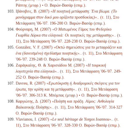
Ράπτης (μτφρ.) • Ο. Βαρών-Βασάρ (επιμ.).
Ιβάνοβιτς, Β. (2007)
«Η ποιητική μετάφραση: Ένα βίωμα. (Το
μονόγραμμα στον δικό μου ορίζοντα προσδοκίας)».
. (τ. 11), Στο
Μετάφραση '06-'07. 196-200 Ο. Βαρών-Βασάρ (επιμ.).
Φούρναρη, Μ. (2007)
«Ο Ματωμένος Γάμος του Φεδερίκο
Γκαρθία Λόρκα στα ελληνικά: Οι ποιητικές της μετάφρασης».
. (τ.
11), Στο Μετάφραση '06-'07. 228-238 Ο. Βαρών-Βασάρ (επιμ.).
González, V. F. (2007)
«Οκτώ σημειώσεις για το μεταφράζειν και
ένα (δανεισμένο) σχεδίασμα ποιητικής».
. (τ. 11), Στο Μετάφραση
'06-'07. 239-248 Ο. Βαρών-Βασάρ (επιμ.).
Ζαράγκαλης, Θ. & Χαρισιάδου Μ. (2007)
«Η τουρκική
λογοτεχνία στα ελληνικά».
. (τ. 11), Στο Μετάφραση '06-'07. 249-
252 Ο. Βαρών-Βασάρ (επιμ.).
Davreu, R. (2007)
«Ερωτόκριση ή Αναδρομικές σκέψεις για τον
έρωτα, την κρίση και τη μετάφραση».
. (τ. 11), Στο Μετάφραση
'06-'07. 306-313 Κ. Μπόμπας (μτφρ.) • Ο. Βαρών-Βασάρ (επιμ.).
Καργιώτης, Δ. (2007)
«Ποίηση και πράξη. Αίμος: Ανθολογία
Βαλκανικής Ποίησης».
. (τ. 11), Στο Μετάφραση '06-'07. 314-327
Ο. Βαρών-Βασάρ (επιμ.).
Vlavianou, I. (2007)
«Le seul héritage de Yorgos Ioannou».
. (τ.
11), Στο Μετάφραση '06-'07. 328-330 Ο. Βαρών-Βασάρ (επιμ.).