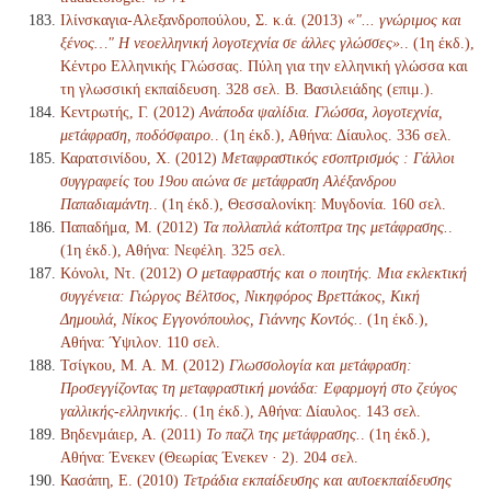
Ιλίνσκαγια-Αλεξανδροπούλου, Σ. κ.ά. (2013)
«"... γνώριμος και
ξένος…" Η νεοελληνική λογοτεχνία σε άλλες γλώσσες».
. (1η έκδ.),
Κέντρο Ελληνικής Γλώσσας. Πύλη για την ελληνική γλώσσα και
τη γλωσσική εκπαίδευση. 328 σελ. Β. Βασιλειάδης (επιμ.).
Κεντρωτής, Γ. (2012)
Ανάποδα ψαλίδια. Γλώσσα, λογοτεχνία,
μετάφραση, ποδόσφαιρο.
. (1η έκδ.), Αθήνα: Δίαυλος. 336 σελ.
Καρατσινίδου, Χ. (2012)
Μεταφραστικός εσοπτρισμός : Γάλλοι
συγγραφείς του 19ου αιώνα σε μετάφραση Αλέξανδρου
Παπαδιαμάντη.
. (1η έκδ.), Θεσσαλονίκη: Μυγδονία. 160 σελ.
Παπαδήμα, Μ. (2012)
Τα πολλαπλά κάτοπτρα της μετάφρασης.
.
(1η έκδ.), Αθήνα: Νεφέλη. 325 σελ.
Κόνολι, Ντ. (2012)
Ο μεταφραστής και ο ποιητής. Μια εκλεκτική
συγγένεια: Γιώργος Βέλτσος, Νικηφόρος Βρεττάκος, Κική
Δημουλά, Νίκος Εγγονόπουλος, Γιάννης Κοντός.
. (1η έκδ.),
Αθήνα: Ύψιλον. 110 σελ.
Τσίγκου, Μ. Α. Μ. (2012)
Γλωσσολογία και μετάφραση:
Προσεγγίζοντας τη μεταφραστική μονάδα: Εφαρμογή στο ζεύγος
γαλλικής-ελληνικής.
. (1η έκδ.), Αθήνα: Δίαυλος. 143 σελ.
Βηδενμάιερ, Α. (2011)
Το παζλ της μετάφρασης.
. (1η έκδ.),
Αθήνα: Ένεκεν (Θεωρίας Ένεκεν · 2). 204 σελ.
Κασάπη, Ε. (2010)
Τετράδια εκπαίδευσης και αυτοεκπαίδευσης