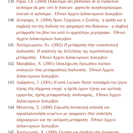
Papas, Ch. (2004)
Didactique des problemes de la traduction
technique du grec vers le francais: approche morphosyntaxique,
lexicale et stylistique.
. Εθνικό Αρχείο Διδακτορικών Διατριβών.
Δεληκάρη, Α. (2004)
Άγιος Γρηγόριος ο Σιναίτης: η δράση και η
συμβολή του στη διάδοση του ησυχασμού στα Βαλκάνια - η σλαβική
μετάφραση του βίου του κατά το αρχαιότερο χειρόγραφο.
. Εθνικό
Αρχείο Διδακτορικών Διατριβών.
Χατζηγεωργίου, Ευ. (2002)
Η μετάφραση στην εκπαιδευτική
διαδικασία. Η ανάπτυξη της δεξιότητας της περιστασιακής
μετάφρασης.
. Εθνικό Αρχείο Διδακτορικών Διατριβών.
Μαλαβάζος, Χ. (2001)
Ολοκλήρωση δίγλωσσου δικτύου
αναλογιών στην μεταφραστική διαδικασία.
. Εθνικό Αρχείο
Διδακτορικών Διατριβών.
Λαζαράτος, Ι. (2001)
Η κατά Luciano Nanni πολυσημία του έργου
τέχνης στη σύγχρονη εποχή: η σχέση έργου τέχνης και κριτικής
ερμηνείας, σχέση μεταφραστικής ισοδυναμίας;
. Εθνικό Αρχείο
Διδακτορικών Διατριβών.
Μπούτσης, Σ. (2000)
Εύρωστη συντακτική ανάλυση και
παραλληλοποίηση κειμένων με εφαρμογές στην ανάκτηση
πληροφοριών και την αυτόματη μετάφραση.
. Εθνικό Αρχείο
Διδακτορικών Διατριβών.
Χατζημιχαήλ, Χ. (2000)
Γλώσσα και σύμβολα στη διαφήμιση: