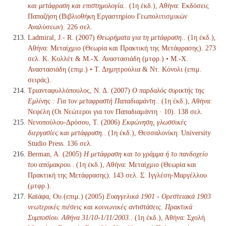
και μετάφραση και επιστημολογία.
. (1η έκδ.), Αθήνα: Εκδόσεις
Παπαζήση (Βιβλιοθήκη Εργαστηρίου Γεωπολιτισμικών
Αναλύσεων). 226 σελ.
Ladmiral, J.- R. (2007)
Θεωρήματα για τη μετάφραση.
. (1η έκδ.),
Αθήνα: Μεταίχμιο (Θεωρία και Πρακτική της Μετάφρασης). 273
σελ. Κ. Κολλέτ & Μ.-Χ. Αναστασιάδη (μτφρ.) • Μ.-Χ.
Αναστασιάδη (επιμ.) • Τ. Δημητρούλια & Ντ. Κόνολι (επιμ.
σειράς).
Τριανταφυλλόπουλος, Ν. Δ. (2007)
Ο παρδαλός συρικτής της
Εμλίνης : Για τον μεταφραστή Παπαδιαμάντη.
. (1η έκδ.), Αθήνα:
Νεφέλη (Οι Νεώτεροι για τον Παπαδιαμάντη · 10). 138 σελ.
Νενοπούλου-Δρόσου, Τ. (2006)
Εκφώνηση, γλωσσικές
διεργασίες και μετάφραση.
. (1η έκδ.), Θεσσαλονίκη: University
Studio Press. 136 σελ.
Berman, A. (2005)
Η μετάφραση και το γράμμα ή το πανδοχείο
του απόμακρου.
. (1η έκδ.), Αθήνα: Μεταίχμιο (Θεωρία και
Πρακτική της Μετάφρασης). 143 σελ. Σ. Ιγγλέση-Μαργέλλου
(μτφρ.).
Καϊάφα, Ου.(επιμ.) (2005)
Ευαγγελικά 1901 - Ορεστειακά 1903
νεωτερικές πιέσεις και κοινωνικές αντιστάσεις. Πρακτικά
Συμποσίου. Αθήνα 31/10-1/11/2003.
. (1η έκδ.), Αθήνα: Σχολή