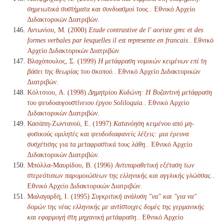
σημειωτικά συστήματα και συνδυασμοί τους.
. Εθνικό Αρχείο
Διδακτορικών Διατριβών.
Αντωνίου, Μ. (2000)
Etude contrastive de l' aoriste grec et des
formes verbales par lesquelles il est represente en francais.
. Εθνικό
Αρχείο Διδακτορικών Διατριβών.
Βλαχόπουλος, Σ. (1999)
Η μετάφραση νομικών κειμένων επί τη
βάσει της θεωρίας του σκοπού.
. Εθνικό Αρχείο Διδακτορικών
Διατριβών.
Κόλτσιου, Α. (1998)
Δημητρίου Κυδώνη: Η Βυζαντινή μετάφραση
του ψευδοαυγουστίνειου έργου Soliloquia.
. Εθνικό Αρχείο
Διδακτορικών Διατριβών.
Κασάπη-Ζωντανού, Ε. (1997)
Κατανόηση κειμένου από μη-
φυσικούς ομιλητές και ψευδοδιαφανείς λέξεις: μια έρευνα
συσχέτισης για τα μεταφραστικά τους λάθη.
. Εθνικό Αρχείο
Διδακτορικών Διατριβών.
Μπόλλα-Μαυρίδου, Β. (1996)
Αντιπαραθετική εξέταση των
στερεότυπων παρομοιώσεων της ελληνικής και αγγλικής γλώσσας.
.
Εθνικό Αρχείο Διδακτορικών Διατριβών.
Μαλαγαρδή, Ι. (1995)
Συγκριτική ανάλυση "να" και "για να"
δομών της νέας ελληνικής με αντίστοιχες δομές της γερμανικής
και εφαρμογή στη μηχανική μετάφραση.
. Εθνικό Αρχείο