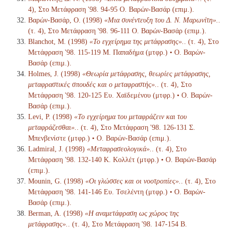
4), Στο Μετάφραση '98. 94-95 Ο. Βαρών-Βασάρ (επιμ.).
Βαρών-Βασάρ, Ο. (1998)
«Μια συνέντευξη του Δ. Ν. Μαρωνίτη».
.
(τ. 4), Στο Μετάφραση '98. 96-111 Ο. Βαρών-Βασάρ (επιμ.).
Blanchot, M. (1998)
«Το εγχείρημα της μετάφρασης».
. (τ. 4), Στο
Μετάφραση '98. 115-119 Μ. Παπαδήμα (μτφρ.) • Ο. Βαρών-
Βασάρ (επιμ.).
Holmes, J. (1998)
«Θεωρία μετάφρασης, θεωρίες μετάφρασης,
μεταφραστικές σπουδές και ο μεταφραστής».
. (τ. 4), Στο
Μετάφραση '98. 120-125 Ευ. Χαϊδεμένου (μτφρ.) • Ο. Βαρών-
Βασάρ (επιμ.).
Levi, P. (1998)
«Το εγχείρημα του μεταφράζειν και του
μεταφράζεσθαι».
. (τ. 4), Στο Μετάφραση '98. 126-131 Σ.
Μπενβενίστε (μτφρ.) • Ο. Βαρών-Βασάρ (επιμ.).
Ladmiral, J. (1998)
«Μεταφρασεολογικά».
. (τ. 4), Στο
Μετάφραση '98. 132-140 Κ. Κολλέτ (μτφρ.) • Ο. Βαρών-Βασάρ
(επιμ.).
Mounin, G. (1998)
«Οι γλώσσες και οι νοοτροπίες».
. (τ. 4), Στο
Μετάφραση '98. 141-146 Ευ. Τσελέντη (μτφρ.) • Ο. Βαρών-
Βασάρ (επιμ.).
Berman, A. (1998)
«Η αναμετάφραση ως χώρος της
μετάφρασης».
. (τ. 4), Στο Μετάφραση '98. 147-154 Β.