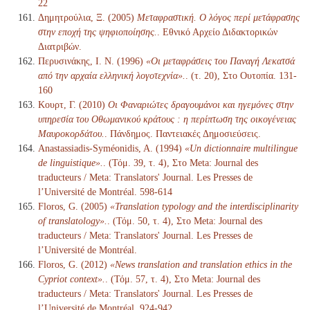
22
Δημητρούλια, Ξ. (2005)
Μεταφραστική. Ο λόγος περί μετάφρασης
στην εποχή της ψηφιοποίησης.
. Εθνικό Αρχείο Διδακτορικών
Διατριβών.
Περυσινάκης, Ι. Ν. (1996)
«Οι μεταφράσεις του Παναγή Λεκατσά
από την αρχαία ελληνική λογοτεχνία».
. (τ. 20), Στο Ουτοπία. 131-
160
Κουρτ, Γ. (2010)
Οι Φαναριώτες δραγουμάνοι και ηγεμόνες στην
υπηρεσία του Οθωμανικού κράτους : η περίπτωση της οικογένειας
Μαυροκορδάτου.
. Πάνδημος. Παντειακές Δημοσιεύσεις.
Anastassiadis-Syméonidis, A. (1994)
«Un dictionnaire multilingue
de linguistique».
. (Τόμ. 39, τ. 4), Στο Meta: Journal des
traducteurs / Meta: Translators' Journal. Les Presses de
l’Université de Montréal. 598-614
Floros, G. (2005)
«Translation typology and the interdisciplinarity
of translatology».
. (Τόμ. 50, τ. 4), Στο Meta: Journal des
traducteurs / Meta: Translators' Journal. Les Presses de
l’Université de Montréal.
Floros, G. (2012)
«News translation and translation ethics in the
Cypriot context».
. (Τόμ. 57, τ. 4), Στο Meta: Journal des
traducteurs / Meta: Translators' Journal. Les Presses de
l’Université de Montréal. 924-942