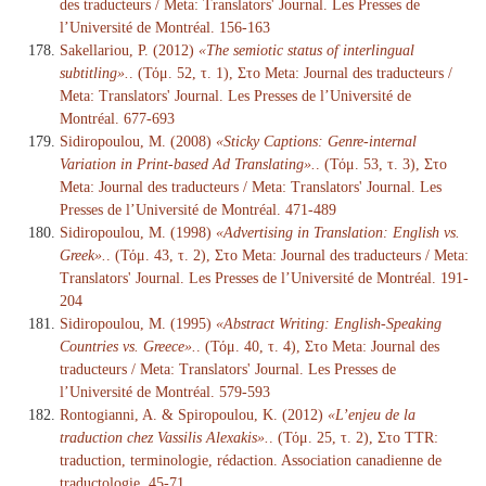
des traducteurs / Meta: Translators' Journal. Les Presses de
l’Université de Montréal. 156-163
Sakellariou, P. (2012)
«The semiotic status of interlingual
subtitling».
. (Τόμ. 52, τ. 1), Στο Meta: Journal des traducteurs /
Meta: Translators' Journal. Les Presses de l’Université de
Montréal. 677-693
Sidiropoulou, M. (2008)
«Sticky Captions: Genre-internal
Variation in Print-based Ad Translating».
. (Τόμ. 53, τ. 3), Στο
Meta: Journal des traducteurs / Meta: Translators' Journal. Les
Presses de l’Université de Montréal. 471-489
Sidiropoulou, M. (1998)
«Advertising in Translation: English vs.
Greek».
. (Τόμ. 43, τ. 2), Στο Meta: Journal des traducteurs / Meta:
Translators' Journal. Les Presses de l’Université de Montréal. 191-
204
Sidiropoulou, M. (1995)
«Abstract Writing: English-Speaking
Countries vs. Greece».
. (Τόμ. 40, τ. 4), Στο Meta: Journal des
traducteurs / Meta: Translators' Journal. Les Presses de
l’Université de Montréal. 579-593
Rontogianni, A. & Spiropoulou, K. (2012)
«L’enjeu de la
traduction chez Vassilis Alexakis».
. (Τόμ. 25, τ. 2), Στο TTR:
traduction, terminologie, rédaction. Association canadienne de
traductologie. 45-71