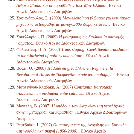
Ανδρέα Στάικο και οι παραστάσεις τους στην Ελλάδα.
. Εθνικό
Αρχείο Διδακτορικών Διατριβών.
Σοφιανόπουλος, Σ. (2009)
Μοντελοποίηση γλώσσας για συστήματα
μηχανικής μετάφρασης με μονόγλωσσο σώμα κειμένων.
. Εθνικό
Αρχείο Διδακτορικών Διατριβών.
Σακελλαρίου, Π. (2009)
Η μετάφραση ως διαδικασία απονομής
νοήματος.
. Εθνικό Αρχείο Διδακτορικών Διατριβών.
Φυλακτάκη, Π. Α. (2008)
Trans-staging: Greek theatre translation
in the whirlwind of politics and culture.
. Εθνικό Αρχείο
Διδακτορικών Διατριβών.
Βυζάς, Θ. (2008)
Traduire en grec L’Ancien Regime et la
Revolution d’Alexis de Tocqueville: etude terminologique.
. Εθνικό
Αρχείο Διδακτορικών Διατριβών.
Μοτσενίγου-Κλαδάκη, Α. (2007)
Constantin Karyotakis
traducteur: un mediateur entre cultures.
. Εθνικό Αρχείο
Διδακτορικών Διατριβών.
Μαντέλη, Β. (2007)
Η απόδοση των Αχαρνέων στη νεοελληνική
σκηνή: μετάφραση και παράσταση.
. Εθνικό Αρχείο Διδακτορικών
Διατριβών.
Ρεμεδιάκη, Ι. (2007)
Οι μεταφράσεις της Αντιγόνης του Σοφοκλή
στη νεοελληνική σκηνή (1850-2000).
. Εθνικό Αρχείο