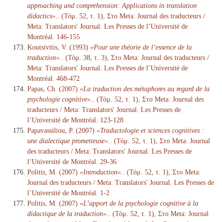
approaching and comprehension: Applications in translation
didactics».
. (Τόμ. 52, τ. 1), Στο Meta: Journal des traducteurs /
Meta: Translators' Journal. Les Presses de l’Université de
Montréal. 146-155
Koutsivitis, V. (1993)
«Pour une théorie de l’essence de la
traduction».
. (Τόμ. 38, τ. 3), Στο Meta: Journal des traducteurs /
Meta: Translators' Journal. Les Presses de l’Université de
Montréal. 468-472
Papas, Ch. (2007)
«La traduction des métaphores au regard de la
psychologie cognitive».
. (Τόμ. 52, τ. 1), Στο Meta: Journal des
traducteurs / Meta: Translators' Journal. Les Presses de
l’Université de Montréal. 123-128
Papavassiliou, P. (2007)
«Traductologie et sciences cognitives :
une dialectique prometteuse».
. (Τόμ. 52, τ. 1), Στο Meta: Journal
des traducteurs / Meta: Translators' Journal. Les Presses de
l’Université de Montréal. 29-36
Politis, M. (2007)
«Introduction».
. (Τόμ. 52, τ. 1), Στο Meta:
Journal des traducteurs / Meta: Translators' Journal. Les Presses de
l’Université de Montréal. 1-2
Politis, M. (2007)
«L’apport de la psychologie cognitive à la
didactique de la traduction».
. (Τόμ. 52, τ. 1), Στο Meta: Journal