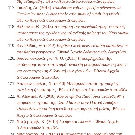
στη μετάφραση.
. Εθνικό Αρχείο Διδακτορικών Διατριβών.
Γουλέτη, Αι. (2013)
Translating culture-specific references on
Greek television: A diachronic case study of subtitling trends.
.
Εθνικό Αρχείο Διδακτορικών Διατριβών.
Βαλκάνου, Θ. (2013)
Η ποιητική της ιρλανδικότητας: ελληνικές
μεταφράσεις της αγγλόφωνης ιρλανδικής ποίησης του 20ου αιώνα.
.
Εθνικό Αρχείο Διδακτορικών Διατριβών.
Κανικλίδου, Θ. (2012)
English-Greek news creating narratives: a
translation perspective
. Εθνικό Αρχείο Διδακτορικών Διατριβών.
Κωστοπούλου-Δίγκα, Λ. Θ. (2011)
Η προβληματική της
μετάφρασης στον υποτιτλισμό: ανάλυση μεταφραστικών τεχνικών
και εφαρμογές στη διδακτική των γλωσσών.
. Εθνικό Αρχείο
Διδακτορικών Διατριβών.
Αγκυρανοπούλου, Χ. (2010)
Μεταφρασιμότητα της ποίησης:
ανάπλαση ή πιστότητα ;
. Εθνικό Αρχείο Διδακτορικών Διατριβών.
Al Alawneh, A. (2010)
Κοινοί θρησκευτικοί όροι ανάμεσα στην
αραμαϊκή επιγραφή της Deir Alla και στην Παλαιά Διαθήκη:
γλωσσολογική και θρησκειοϊστορική συγκριτική μελέτη
. Εθνικό
Αρχείο Διδακτορικών Διατριβών.
Χατζημιχαήλ, Χ. (2010)
Ιωσήφ και Ασενέθ.
. Εθνικό Αρχείο
Διδακτορικών Διατριβών.
Μπαϊρακτάρ, Μ. (2009)
Οι μεταφράσεις του Μαριβώ από τον