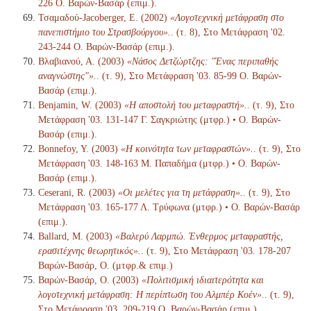
226 Ο. Βαρών-Βασάρ (επιμ.).
Τσαμαδού-Jacoberger, Ε. (2002)
«Λογοτεχνική μετάφραση στο
πανεπιστήμιο του Στρασβούργου».
. (τ. 8), Στο Μετάφραση '02.
243-244 Ο. Βαρών-Βασάρ (επιμ.).
Βλαβιανού, Α. (2003)
«Νάσος Δετζώρτζης: "Ένας περιπαθής
αναγνώστης"».
. (τ. 9), Στο Μετάφραση '03. 85-99 Ο. Βαρών-
Βασάρ (επιμ.).
Benjamin, W. (2003)
«Η αποστολή του μεταφραστή».
. (τ. 9), Στο
Μετάφραση '03. 131-147 Γ. Σαγκριώτης (μτφρ.) • Ο. Βαρών-
Βασάρ (επιμ.).
Bonnefoy, Y. (2003)
«Η κοινότητα των μεταφραστών».
. (τ. 9), Στο
Μετάφραση '03. 148-163 Μ. Παπαδήμα (μτφρ.) • Ο. Βαρών-
Βασάρ (επιμ.).
Ceserani, R. (2003)
«Οι μελέτες για τη μετάφραση».
. (τ. 9), Στο
Μετάφραση '03. 165-177 Λ. Τρύφωνα (μτφρ.) • Ο. Βαρών-Βασάρ
(επιμ.).
Ballard, M. (2003)
«Βαλερύ Λαρμπώ. Ένθερμος μεταφραστής,
ερασιτέχνης θεωρητικός».
. (τ. 9), Στο Μετάφραση '03. 178-207
Βαρών-Βασάρ, Ο. (μτφρ.& επιμ.)
Βαρών-Βασάρ, Ο. (2003)
«Πολιτισμική ιδιαιτερότητα και
λογοτεχνική μετάφραση: Η περίπτωση του Αλμπέρ Κοέν».
. (τ. 9),
Στο Μετάφραση '03. 209-219 Ο. Βαρών-Βασάρ (επιμ.).