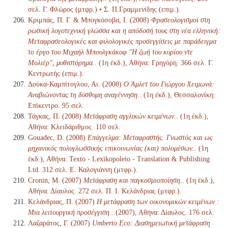
σελ. Γ. Φλώρος (μτφρ.) • Σ. Π.Γραμμενίδης (επιμ.).
Κριμπάς, Π. Γ. & Μπογκόσοβα, Ι. (2008)
Φρασεολογισμοί στη
ρωσική λογοτεχνική γλώσσα και η απόδοσή τους στη νέα ελληνική:
Μεταφρασεολογικές και φιλολογικές προσεγγίσεις με παράδειγμα
το έργο του Μιχαήλ Μπουλγκάκοφ "Η ζωή του κυρίου ντε
Μολιέρ", μυθιστόρημα.
. (1η έκδ.), Αθήνα: Γρηγόρη. 366 σελ. Γ.
Κεντρωτής (επιμ.).
Δούκα-Καμπίτογλου, Αι. (2008)
Ο Άμλετ του Γιώργου Χειμωνά:
Αναβιώνοντας τη δύσθυμη αναγέννηση.
. (1η έκδ.), Θεσσαλονίκη:
Επίκεντρο. 95 σελ.
Τάγκας, Π. (2008)
Μετάφραση αγγλικών κειμένων.
. (1η έκδ.),
Αθήνα: Κλειδάριθμος. 110 σελ.
Gouadec, D. (2008)
Επάγγελμα: Μεταφραστής. Γνωστός και ως
μηχανικός πολυγλωσσικής επικοινωνίας (και) πολυμέσων.
. (1η
έκδ.), Αθήνα: Texto - Lexikopoleio - Translation & Publishing
Ltd. 312 σελ. Ε. Καλογιάννη (μτφρ.).
Cronin, M. (2007)
Μετάφραση και παγκοσμιοποίηση.
. (1η έκδ.),
Αθήνα: Δίαυλος. 272 σελ. Π. Ι. Κελάνδριας (μτφρ.).
Κελάνδριας, Π. (2007)
Η μετάφραση των οικονομικών κειμένων :
Μια λειτουργική προσέγγιση.
. (2007), Αθήνα: Δίαυλος. 176 σελ.
Λαζαράτος, Γ. (2007)
Umberto Eco: Διασημειωτική μετάφραση