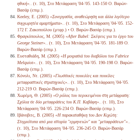
ηθική».
. (τ. 10), Στο Μετάφραση '04-'05. 143-150 Ο. Βαρών-
Βασάρ (επιμ.).
Keeley, E. (2005)
«Συνεργασία, αναθεώρηση και άλλα λιγότερο
συγχωρητέα αμαρτήματα».
. (τ. 10), Στο Μετάφραση '04-'05. 152-
172 Γ. Ζακοπούλου (μτφρ.) • Ο. Βαρών-Βασάρ (επιμ.).
Φραγκόπουλος, Μ. (2005)
«After Babel: Σκέψεις για το έργο του
George Steiner».
. (τ. 10), Στο Μετάφραση '04-'05. 181-189 Ο.
Βαρών-Βασάρ (επιμ.).
Ευσταθιάδη, Μ. (2005)
«Η μοιρασιά του διαβόλου του Fabrice
Melquiot».
. (τ. 10), Στο Μετάφραση '04-'05. 190-198 Ο. Βαρών-
Βασάρ (επιμ.).
Κόνολι, Ντ. (2005)
«Γλωσσικές ποικιλίες και ποικίλες
μεταφραστικές στρατηγικές».
. (τ. 10), Στο Μετάφραση '04-'05.
212-219 Ο. Βαρών-Βασάρ (επιμ.).
Χωρέμη, Θ. (2005)
«Ο ρόλος του περικειμένου στη μετάφραση:
Σχόλια σε δύο μεταφράσεις του Κ.Π. Καβάφη».
. (τ. 10), Στο
Μετάφραση '04-'05. 226-234 Ο. Βαρών-Βασάρ (επιμ.).
Ιβάνοβιτς, Β. (2005)
«Η παρακαταθήκη του Δον Κιχώτη:
Στιγμιότυπα από μια ιστορία "ερμηνειών" και "μεταφράσεων"».
.
(τ. 10), Στο Μετάφραση '04-'05. 236-245 Ο. Βαρών-Βασάρ
(επιμ.).