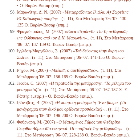
• Ο. Βαρών-Βασάρ (επιμ.).
Μαρωνίτης, Δ. Ν. (2007)
«Μεταφράζοντας Ιλιάδα. Α) Σωρείτης
Β) Καταλογική ποίηση».
. (τ. 11), Στο Μετάφραση '06-'07. 130-
135 Ο. Βαρών-Βασάρ (επιμ.).
Φραγκόπουλος, Μ. (2007)
«Έπεα πτερόεντα. Για τη μετάφραση
της Οδύσσειας από τον Δ.Ν. Μαρωνίτη».
. (τ. 11), Στο Μετάφραση
'06-'07. 137-139 Ο. Βαρών-Βασάρ (επιμ.).
Ιγγλέση-Μαργέλλου, Σ. (2007)
«Ταξιδεύοντας στην άκρη του
Σελίν».
. (τ. 11), Στο Μετάφραση '06-'07. 141-155 Ο. Βαρών-
Βασάρ (επιμ.).
Ρήγου, Μ. (2007)
«Μπέκετ, ο αμετάφραστος».
. (τ. 11), Στο
Μετάφραση '06-'07. 156-165 Ο. Βαρών-Βασάρ (επιμ.).
Jacobs, C. (2007)
«Η τερατωδία της μετάφρασης. "Το μέλημα του
μεταφραστή"».
. (τ. 11), Στο Μετάφραση '06-'07. 167-187 Χ. Ε.
Ράπτης (μτφρ.) • Ο. Βαρών-Βασάρ (επιμ.).
Ιβάνοβιτς, Β. (2007)
«Η ποιητική μετάφραση: Ένα βίωμα. (Το
μονόγραμμα στον δικό μου ορίζοντα προσδοκίας)».
. (τ. 11), Στο
Μετάφραση '06-'07. 196-200 Ο. Βαρών-Βασάρ (επιμ.).
Φούρναρη, Μ. (2007)
«Ο Ματωμένος Γάμος του Φεδερίκο
Γκαρθία Λόρκα στα ελληνικά: Οι ποιητικές της μετάφρασης».
. (τ.
11), Στο Μετάφραση '06-'07. 228-238 Ο. Βαρών-Βασάρ (επιμ.).