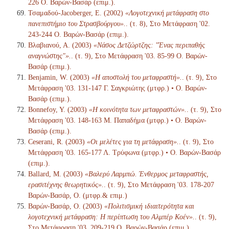
226 Ο. Βαρών-Βασάρ (επιμ.).
Τσαμαδού-Jacoberger, Ε. (2002)
«Λογοτεχνική μετάφραση στο
πανεπιστήμιο του Στρασβούργου».
. (τ. 8), Στο Μετάφραση '02.
243-244 Ο. Βαρών-Βασάρ (επιμ.).
Βλαβιανού, Α. (2003)
«Νάσος Δετζώρτζης: "Ένας περιπαθής
αναγνώστης"».
. (τ. 9), Στο Μετάφραση '03. 85-99 Ο. Βαρών-
Βασάρ (επιμ.).
Benjamin, W. (2003)
«Η αποστολή του μεταφραστή».
. (τ. 9), Στο
Μετάφραση '03. 131-147 Γ. Σαγκριώτης (μτφρ.) • Ο. Βαρών-
Βασάρ (επιμ.).
Bonnefoy, Y. (2003)
«Η κοινότητα των μεταφραστών».
. (τ. 9), Στο
Μετάφραση '03. 148-163 Μ. Παπαδήμα (μτφρ.) • Ο. Βαρών-
Βασάρ (επιμ.).
Ceserani, R. (2003)
«Οι μελέτες για τη μετάφραση».
. (τ. 9), Στο
Μετάφραση '03. 165-177 Λ. Τρύφωνα (μτφρ.) • Ο. Βαρών-Βασάρ
(επιμ.).
Ballard, M. (2003)
«Βαλερύ Λαρμπώ. Ένθερμος μεταφραστής,
ερασιτέχνης θεωρητικός».
. (τ. 9), Στο Μετάφραση '03. 178-207
Βαρών-Βασάρ, Ο. (μτφρ.& επιμ.)
Βαρών-Βασάρ, Ο. (2003)
«Πολιτισμική ιδιαιτερότητα και
λογοτεχνική μετάφραση: Η περίπτωση του Αλμπέρ Κοέν».
. (τ. 9),
Στο Μετάφραση '03. 209-219 Ο. Βαρών-Βασάρ (επιμ.).