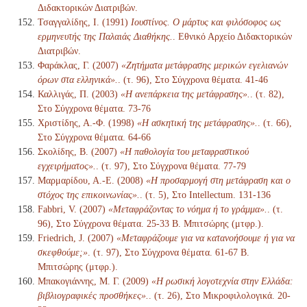
Διδακτορικών Διατριβών.
Τσαγγαλίδης, Ι. (1991)
Ιουστίνος. Ο μάρτυς και φιλόσοφος ως
ερμηνευτής της Παλαιάς Διαθήκης.
. Εθνικό Αρχείο Διδακτορικών
Διατριβών.
Φαράκλας, Γ. (2007)
«Ζητήματα μετάφρασης μερικών εγελιανών
όρων στα ελληνικά».
. (τ. 96), Στο Σύγχρονα θέματα. 41-46
Καλλιγάς, Π. (2003)
«Η ανεπάρκεια της μετάφρασης».
. (τ. 82),
Στο Σύγχρονα θέματα. 73-76
Χριστίδης, Α.-Φ. (1998)
«Η ασκητική της μετάφρασης».
. (τ. 66),
Στο Σύγχρονα θέματα. 64-66
Σκολίδης, Β. (2007)
«Η παθολογία του μεταφραστικού
εγχειρήματος».
. (τ. 97), Στο Σύγχρονα θέματα. 77-79
Μαρμαρίδου, Α.-Ε. (2008)
«Η προσαρμογή στη μετάφραση και ο
στόχος της επικοινωνίας».
. (τ. 5), Στο Intellectum. 131-136
Fabbri, V. (2007)
«Μεταφράζοντας το νόημα ή το γράμμα».
. (τ.
96), Στο Σύγχρονα θέματα. 25-33 Β. Μπιτσώρης (μτφρ.).
Friedrich, J. (2007)
«Μεταφράζουμε για να κατανοήσουμε ή για να
σκεφθούμε;»
. (τ. 97), Στο Σύγχρονα θέματα. 61-67 Β.
Μπιτσώρης (μτφρ.).
Μπακογιάννης, Μ. Γ. (2009)
«Η ρωσική λογοτεχνία στην Ελλάδα:
βιβλιογραφικές προσθήκες».
. (τ. 26), Στο Μικροφιλολογικά. 20-