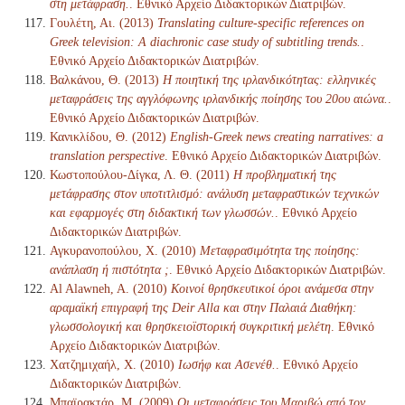
στη μετάφραση.
. Εθνικό Αρχείο Διδακτορικών Διατριβών.
Γουλέτη, Αι. (2013)
Translating culture-specific references on
Greek television: A diachronic case study of subtitling trends.
.
Εθνικό Αρχείο Διδακτορικών Διατριβών.
Βαλκάνου, Θ. (2013)
Η ποιητική της ιρλανδικότητας: ελληνικές
μεταφράσεις της αγγλόφωνης ιρλανδικής ποίησης του 20ου αιώνα.
.
Εθνικό Αρχείο Διδακτορικών Διατριβών.
Κανικλίδου, Θ. (2012)
English-Greek news creating narratives: a
translation perspective
. Εθνικό Αρχείο Διδακτορικών Διατριβών.
Κωστοπούλου-Δίγκα, Λ. Θ. (2011)
Η προβληματική της
μετάφρασης στον υποτιτλισμό: ανάλυση μεταφραστικών τεχνικών
και εφαρμογές στη διδακτική των γλωσσών.
. Εθνικό Αρχείο
Διδακτορικών Διατριβών.
Αγκυρανοπούλου, Χ. (2010)
Μεταφρασιμότητα της ποίησης:
ανάπλαση ή πιστότητα ;
. Εθνικό Αρχείο Διδακτορικών Διατριβών.
Al Alawneh, A. (2010)
Κοινοί θρησκευτικοί όροι ανάμεσα στην
αραμαϊκή επιγραφή της Deir Alla και στην Παλαιά Διαθήκη:
γλωσσολογική και θρησκειοϊστορική συγκριτική μελέτη
. Εθνικό
Αρχείο Διδακτορικών Διατριβών.
Χατζημιχαήλ, Χ. (2010)
Ιωσήφ και Ασενέθ.
. Εθνικό Αρχείο
Διδακτορικών Διατριβών.
Μπαϊρακτάρ, Μ. (2009)
Οι μεταφράσεις του Μαριβώ από τον