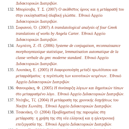
Διδακτορικών Διατριβών.
Μπορίσοβα, Τ. Σ. (2007)
Ο ακάθιστος ύμνος και η μετάφρασή του
στην εκκλησιαστική σλαβική γλώσσα.
. Εθνικό Αρχείο
Διδακτορικών Διατριβών.
Σοφιανού, Ό. (2007)
A translatological analysis of four Greek
translations of works by Angela Carter.
. Εθνικό Αρχείο
Διδακτορικών Διατριβών.
Λεμπέση, Ζ.-Π. (2006)
Systeme de conjugaison, reconnaissance
morphosyntaxique statistique, lemmatisation automatique de la
classe verbale du grec moderne standard.
. Εθνικό Αρχείο
Διδακτορικών Διατριβών.
Λουπάκη, Ε. (2005)
Η διαφοροποίηση μεταξύ πρωτότυπου και
μεταφράσματος: η περίπτωση των κοινοτικών κειμένων.
. Εθνικό
Αρχείο Διδακτορικών Διατριβών.
Φανουράκη, Φ. (2005)
Η συνύπαρξη λόγιων και δημοτικών τύπων
στο μεταφρασμένο λόγο.
. Εθνικό Αρχείο Διδακτορικών Διατριβών.
Ντέηβις, Τζ. (2004)
Η μετάφραση της χρονικής διηγήσεως του
Νικήτα Χωνιάτη.
. Εθνικό Αρχείο Διδακτορικών Διατριβών.
Τσακνάκη, Ο. (2004)
Προβληματική της παροιμίας στη
μετάφραση: η χρήση της στη νέα ελληνική και η ηλεκτρονική
επεξεργασία της.
. Εθνικό Αρχείο Διδακτορικών Διατριβών.