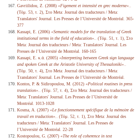
Gavriilidou, Z. (2008)
«Figement et intensité en grec moderne».
.
(Τόμ. 53, τ. 2), Στο Meta: Journal des traducteurs / Meta:
Translators' Journal. Les Presses de l’Université de Montréal. 365-
377
Kassapi, E. (2006)
«Semantic models for the translation of Greek
institutional terms in the field of education».
. (Τόμ. 51, τ. 1), Στο
Meta: Journal des traducteurs / Meta: Translators' Journal. Les
Presses de l’Université de Montréal. 160-165
Kassapi, E. κ.ά. (2005)
«Interpreting between Greek sign language
and spoken Greek at the Aristotle University of Thessaloniki».
.
(Τόμ. 50, τ. 4), Στο Meta: Journal des traducteurs / Meta:
Translators' Journal. Les Presses de l’Université de Montréal.
Kontos, P. & Sidiropoulou, M. (2012)
«Political routines in press
translation».
. (Τόμ. 57, τ. 4), Στο Meta: Journal des traducteurs /
Meta: Translators' Journal. Les Presses de l’Université de
Montréal. 1013-1028
Kosma, A. (2007)
«Le fonctionnement spécifique de la mémoire de
travail en traduction».
. (Τόμ. 52, τ. 1), Στο Meta: Journal des
traducteurs / Meta: Translators' Journal. Les Presses de
l’Université de Montréal. 22-28
Kostopoulou, G. (2007)
«The role of coherence in text