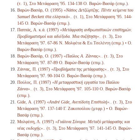
(τ. 1), Στο Μετάφραση '95. 134-138 Ο. Βαρών-Βασάρ (επιμ.).
Βαρών-Βασάρ, Ο. (1995)
«Νάσος Δετζώρτζης. Πέντε κείμενα του
Samuel Beckett στα ελληνικά».
. (τ. 1), Στο Μετάφραση '95. 144-
145 Ο. Βαρών-Βασάρ (επιμ.).
Παππάς, Α. κ.ά. (1997)
«Μετάφραση ανθρωπιστικών επιστημών.
Προβληματισμοί και αδιέξοδα. Μια συζήτηση».
. (τ. 3), Στο
Μετάφραση '97. 67-86 Ν. Μολφέτα & Ευ.Τσελέντη (επιμ.) • Ο.
Βαρών-Βασάρ (επιμ.).
Βαρών-Βασάρ, Ο. (1997)
«Παύλος Α. Ζάννας».
. (τ. 3), Στο
Μετάφραση '97. 87-89 Ο. Βαρών-Βασάρ (επιμ.).
Ζάννας, Π. (1997)
«Προβλήματα της μετάφρασης».
. (τ. 3), Στο
Μετάφραση '97. 90-104 Ο. Βαρών-Βασάρ (επιμ.).
Πούλος, Π. (1997)
«Η μεταφραστική εργασία του Παύλου
Ζάννα».
. (τ. 3), Στο Μετάφραση '97. 105-110 Ο. Βαρών-Βασάρ
(επιμ.).
Gide, Α. (1997)
«André Gide, Ανεπίδοτη Επιστολή».
. (τ. 3), Στο
Μετάφραση '97. 137-140 Γ. Ζακοπούλου (μτφρ.) • Ο. Βαρών-
Βασάρ (επιμ.).
Μολφέση, Λ. (1997)
«Γυάλινα Σύνορα. Μεταξύ μετάφρασης και
νέας εκδοχής».
. (τ. 3), Στο Μετάφραση '97. 141-145 Ο. Βαρών-
Βασάρ (επιμ.).