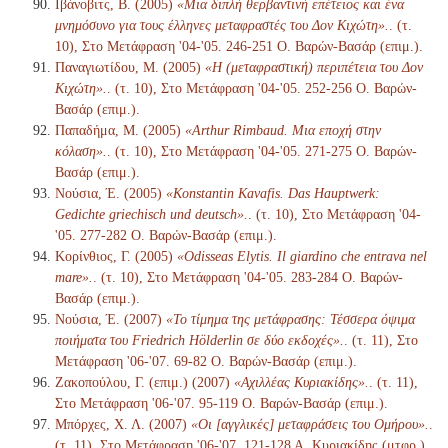
Ιβάνοβιτς, Β. (2005)
«Μια διπλή θερβαντινή επέτειος και ένα
μνημόσυνο για τους έλληνες μεταφραστές του Δον Κιχώτη».
. (τ.
10), Στο Μετάφραση '04-'05. 246-251 Ο. Βαρών-Βασάρ (επιμ.).
Παναγιωτίδου, Μ. (2005)
«Η (μεταφραστική) περιπέτεια του Δον
Κιχώτη».
. (τ. 10), Στο Μετάφραση '04-'05. 252-256 Ο. Βαρών-
Βασάρ (επιμ.).
Παπαδήμα, Μ. (2005)
«Arthur Rimbaud. Μια εποχή στην
κόλαση».
. (τ. 10), Στο Μετάφραση '04-'05. 271-275 Ο. Βαρών-
Βασάρ (επιμ.).
Νούσια, Έ. (2005)
«Konstantin Kavafis. Das Hauptwerk:
Gedichte griechisch und deutsch».
. (τ. 10), Στο Μετάφραση '04-
'05. 277-282 Ο. Βαρών-Βασάρ (επιμ.).
Κορίνθιος, Γ. (2005)
«Odisseas Elytis. Il giardino che entrava nel
mare».
. (τ. 10), Στο Μετάφραση '04-'05. 283-284 Ο. Βαρών-
Βασάρ (επιμ.).
Νούσια, Έ. (2007)
«Το τίμημα της μετάφρασης: Τέσσερα όψιμα
ποιήματα του Friedrich Hölderlin σε δύο εκδοχές».
. (τ. 11), Στο
Μετάφραση '06-'07. 69-82 Ο. Βαρών-Βασάρ (επιμ.).
Ζακοπούλου, Γ. (επιμ.) (2007)
«Αχιλλέας Κυριακίδης».
. (τ. 11),
Στο Μετάφραση '06-'07. 95-119 Ο. Βαρών-Βασάρ (επιμ.).
Μπόρχες, Χ. Λ. (2007)
«Οι [αγγλικές] μεταφράσεις του Ομήρου».
.
(τ. 11), Στο Μετάφραση '06-'07. 121-128 Α. Κυριακίδης (μτφρ.)