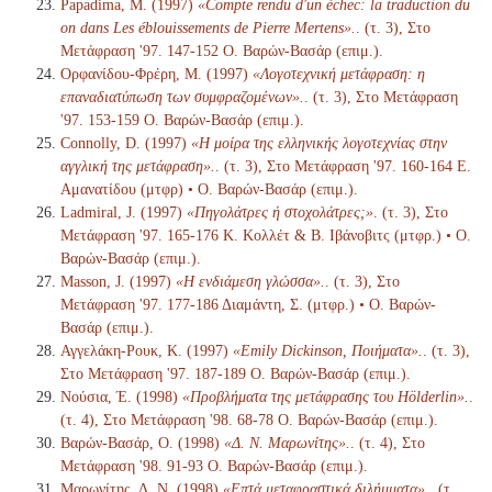
Papadima, M. (1997)
«Compte rendu d'un échec: la traduction du
on dans Les éblouissements de Pierre Mertens».
. (τ. 3), Στο
Μετάφραση '97. 147-152 Ο. Βαρών-Βασάρ (επιμ.).
Ορφανίδου-Φρέρη, Μ. (1997)
«Λογοτεχνική μετάφραση: η
επαναδιατύπωση των συμφραζομένων».
. (τ. 3), Στο Μετάφραση
'97. 153-159 Ο. Βαρών-Βασάρ (επιμ.).
Connolly, D. (1997)
«Η μοίρα της ελληνικής λογοτεχνίας στην
αγγλική της μετάφραση».
. (τ. 3), Στο Μετάφραση '97. 160-164 Ε.
Αμανατίδου (μτφρ) • Ο. Βαρών-Βασάρ (επιμ.).
Ladmiral, J. (1997)
«Πηγολάτρες ή στοχολάτρες;»
. (τ. 3), Στο
Μετάφραση '97. 165-176 Κ. Κολλέτ & Β. Ιβάνοβιτς (μτφρ.) • Ο.
Βαρών-Βασάρ (επιμ.).
Masson, J. (1997)
«Η ενδιάμεση γλώσσα».
. (τ. 3), Στο
Μετάφραση '97. 177-186 Διαμάντη, Σ. (μτφρ.) • Ο. Βαρών-
Βασάρ (επιμ.).
Αγγελάκη-Ρουκ, Κ. (1997)
«Emily Dickinson, Ποιήματα».
. (τ. 3),
Στο Μετάφραση '97. 187-189 Ο. Βαρών-Βασάρ (επιμ.).
Νούσια, Έ. (1998)
«Προβλήματα της μετάφρασης του Hölderlin».
.
(τ. 4), Στο Μετάφραση '98. 68-78 Ο. Βαρών-Βασάρ (επιμ.).
Βαρών-Βασάρ, Ο. (1998)
«Δ. Ν. Μαρωνίτης».
. (τ. 4), Στο
Μετάφραση '98. 91-93 Ο. Βαρών-Βασάρ (επιμ.).
Μαρωνίτης, Δ. Ν. (1998)
«Επτά μεταφραστικά διλήμματα».
. (τ.