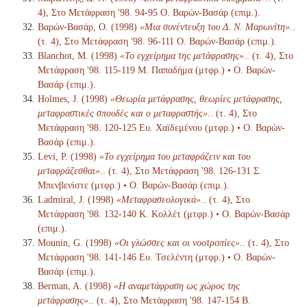
4), Στο Μετάφραση '98. 94-95 Ο. Βαρών-Βασάρ (επιμ.).
Βαρών-Βασάρ, Ο. (1998)
«Μια συνέντευξη του Δ. Ν. Μαρωνίτη».
.
(τ. 4), Στο Μετάφραση '98. 96-111 Ο. Βαρών-Βασάρ (επιμ.).
Blanchot, M. (1998)
«Το εγχείρημα της μετάφρασης».
. (τ. 4), Στο
Μετάφραση '98. 115-119 Μ. Παπαδήμα (μτφρ.) • Ο. Βαρών-
Βασάρ (επιμ.).
Holmes, J. (1998)
«Θεωρία μετάφρασης, θεωρίες μετάφρασης,
μεταφραστικές σπουδές και ο μεταφραστής».
. (τ. 4), Στο
Μετάφραση '98. 120-125 Ευ. Χαϊδεμένου (μτφρ.) • Ο. Βαρών-
Βασάρ (επιμ.).
Levi, P. (1998)
«Το εγχείρημα του μεταφράζειν και του
μεταφράζεσθαι».
. (τ. 4), Στο Μετάφραση '98. 126-131 Σ.
Μπενβενίστε (μτφρ.) • Ο. Βαρών-Βασάρ (επιμ.).
Ladmiral, J. (1998)
«Μεταφρασεολογικά».
. (τ. 4), Στο
Μετάφραση '98. 132-140 Κ. Κολλέτ (μτφρ.) • Ο. Βαρών-Βασάρ
(επιμ.).
Mounin, G. (1998)
«Οι γλώσσες και οι νοοτροπίες».
. (τ. 4), Στο
Μετάφραση '98. 141-146 Ευ. Τσελέντη (μτφρ.) • Ο. Βαρών-
Βασάρ (επιμ.).
Berman, A. (1998)
«Η αναμετάφραση ως χώρος της
μετάφρασης».
. (τ. 4), Στο Μετάφραση '98. 147-154 Β.