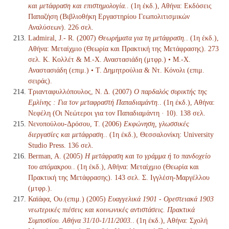
και μετάφραση και επιστημολογία.
. (1η έκδ.), Αθήνα: Εκδόσεις
Παπαζήση (Βιβλιοθήκη Εργαστηρίου Γεωπολιτισμικών
Αναλύσεων). 226 σελ.
Ladmiral, J.- R. (2007)
Θεωρήματα για τη μετάφραση.
. (1η έκδ.),
Αθήνα: Μεταίχμιο (Θεωρία και Πρακτική της Μετάφρασης). 273
σελ. Κ. Κολλέτ & Μ.-Χ. Αναστασιάδη (μτφρ.) • Μ.-Χ.
Αναστασιάδη (επιμ.) • Τ. Δημητρούλια & Ντ. Κόνολι (επιμ.
σειράς).
Τριανταφυλλόπουλος, Ν. Δ. (2007)
Ο παρδαλός συρικτής της
Εμλίνης : Για τον μεταφραστή Παπαδιαμάντη.
. (1η έκδ.), Αθήνα:
Νεφέλη (Οι Νεώτεροι για τον Παπαδιαμάντη · 10). 138 σελ.
Νενοπούλου-Δρόσου, Τ. (2006)
Εκφώνηση, γλωσσικές
διεργασίες και μετάφραση.
. (1η έκδ.), Θεσσαλονίκη: University
Studio Press. 136 σελ.
Berman, A. (2005)
Η μετάφραση και το γράμμα ή το πανδοχείο
του απόμακρου.
. (1η έκδ.), Αθήνα: Μεταίχμιο (Θεωρία και
Πρακτική της Μετάφρασης). 143 σελ. Σ. Ιγγλέση-Μαργέλλου
(μτφρ.).
Καϊάφα, Ου.(επιμ.) (2005)
Ευαγγελικά 1901 - Ορεστειακά 1903
νεωτερικές πιέσεις και κοινωνικές αντιστάσεις. Πρακτικά
Συμποσίου. Αθήνα 31/10-1/11/2003.
. (1η έκδ.), Αθήνα: Σχολή