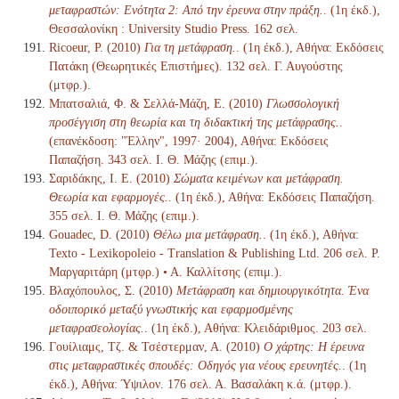
μεταφραστών: Ενότητα 2: Από την έρευνα στην πράξη.
. (1η έκδ.),
Θεσσαλονίκη : University Studio Press. 162 σελ.
Ricoeur, P. (2010)
Για τη μετάφραση.
. (1η έκδ.), Αθήνα: Εκδόσεις
Πατάκη (Θεωρητικές Επιστήμες). 132 σελ. Γ. Αυγούστης
(μτφρ.).
Μπατσαλιά, Φ. & Σελλά-Μάζη, Ε. (2010)
Γλωσσολογική
προσέγγιση στη θεωρία και τη διδακτική της μετάφρασης.
.
(επανέκδοση: "Έλλην", 1997· 2004), Αθήνα: Εκδόσεις
Παπαζήση. 343 σελ. Ι. Θ. Μάζης (επιμ.).
Σαριδάκης, Ι. Ε. (2010)
Σώματα κειμένων και μετάφραση.
Θεωρία και εφαρμογές.
. (1η έκδ.), Αθήνα: Εκδόσεις Παπαζήση.
355 σελ. Ι. Θ. Μάζης (επιμ.).
Gouadec, D. (2010)
Θέλω μια μετάφραση.
. (1η έκδ.), Αθήνα:
Texto - Lexikopoleio - Translation & Publishing Ltd. 206 σελ. Ρ.
Μαργαριτάρη (μτφρ.) • Α. Καλλίτσης (επιμ.).
Βλαχόπουλος, Σ. (2010)
Μετάφραση και δημιουργικότητα. Ένα
οδοιπορικό μεταξύ γνωστικής και εφαρμοσμένης
μεταφρασεολογίας.
. (1η έκδ.), Αθήνα: Κλειδάριθμος. 203 σελ.
Γουίλιαμς, Τζ. & Τσέστερμαν, Α. (2010)
Ο χάρτης: Η έρευνα
στις μεταφραστικές σπουδές: Οδηγός για νέους ερευνητές.
. (1η
έκδ.), Αθήνα: Ύψιλον. 176 σελ. Α. Βασαλάκη κ.ά. (μτφρ.).