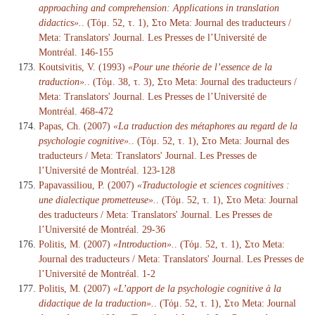
approaching and comprehension: Applications in translation
didactics».
. (Τόμ. 52, τ. 1), Στο Meta: Journal des traducteurs /
Meta: Translators' Journal. Les Presses de l’Université de
Montréal. 146-155
Koutsivitis, V. (1993)
«Pour une théorie de l’essence de la
traduction».
. (Τόμ. 38, τ. 3), Στο Meta: Journal des traducteurs /
Meta: Translators' Journal. Les Presses de l’Université de
Montréal. 468-472
Papas, Ch. (2007)
«La traduction des métaphores au regard de la
psychologie cognitive».
. (Τόμ. 52, τ. 1), Στο Meta: Journal des
traducteurs / Meta: Translators' Journal. Les Presses de
l’Université de Montréal. 123-128
Papavassiliou, P. (2007)
«Traductologie et sciences cognitives :
une dialectique prometteuse».
. (Τόμ. 52, τ. 1), Στο Meta: Journal
des traducteurs / Meta: Translators' Journal. Les Presses de
l’Université de Montréal. 29-36
Politis, M. (2007)
«Introduction».
. (Τόμ. 52, τ. 1), Στο Meta:
Journal des traducteurs / Meta: Translators' Journal. Les Presses de
l’Université de Montréal. 1-2
Politis, M. (2007)
«L’apport de la psychologie cognitive à la
didactique de la traduction».
. (Τόμ. 52, τ. 1), Στο Meta: Journal