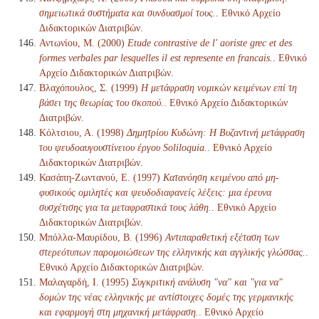
σημειωτικά συστήματα και συνδυασμοί τους.
. Εθνικό Αρχείο
Διδακτορικών Διατριβών.
Αντωνίου, Μ. (2000)
Etude contrastive de l' aoriste grec et des
formes verbales par lesquelles il est represente en francais.
. Εθνικό
Αρχείο Διδακτορικών Διατριβών.
Βλαχόπουλος, Σ. (1999)
Η μετάφραση νομικών κειμένων επί τη
βάσει της θεωρίας του σκοπού.
. Εθνικό Αρχείο Διδακτορικών
Διατριβών.
Κόλτσιου, Α. (1998)
Δημητρίου Κυδώνη: Η Βυζαντινή μετάφραση
του ψευδοαυγουστίνειου έργου Soliloquia.
. Εθνικό Αρχείο
Διδακτορικών Διατριβών.
Κασάπη-Ζωντανού, Ε. (1997)
Κατανόηση κειμένου από μη-
φυσικούς ομιλητές και ψευδοδιαφανείς λέξεις: μια έρευνα
συσχέτισης για τα μεταφραστικά τους λάθη.
. Εθνικό Αρχείο
Διδακτορικών Διατριβών.
Μπόλλα-Μαυρίδου, Β. (1996)
Αντιπαραθετική εξέταση των
στερεότυπων παρομοιώσεων της ελληνικής και αγγλικής γλώσσας.
.
Εθνικό Αρχείο Διδακτορικών Διατριβών.
Μαλαγαρδή, Ι. (1995)
Συγκριτική ανάλυση "να" και "για να"
δομών της νέας ελληνικής με αντίστοιχες δομές της γερμανικής
και εφαρμογή στη μηχανική μετάφραση.
. Εθνικό Αρχείο