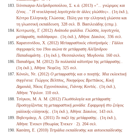
Ιλίνσκαγια-Αλεξανδροπούλου, Σ. κ.ά. (2013)
«"... γνώριμος και
ξένος…" Η νεοελληνική λογοτεχνία σε άλλες γλώσσες».
. (1η έκδ.),
Κέντρο Ελληνικής Γλώσσας. Πύλη για την ελληνική γλώσσα και
τη γλωσσική εκπαίδευση. 328 σελ. Β. Βασιλειάδης (επιμ.).
Κεντρωτής, Γ. (2012)
Ανάποδα ψαλίδια. Γλώσσα, λογοτεχνία,
μετάφραση, ποδόσφαιρο.
. (1η έκδ.), Αθήνα: Δίαυλος. 336 σελ.
Καρατσινίδου, Χ. (2012)
Μεταφραστικός εσοπτρισμός : Γάλλοι
συγγραφείς του 19ου αιώνα σε μετάφραση Αλέξανδρου
Παπαδιαμάντη.
. (1η έκδ.), Θεσσαλονίκη: Μυγδονία. 160 σελ.
Παπαδήμα, Μ. (2012)
Τα πολλαπλά κάτοπτρα της μετάφρασης.
.
(1η έκδ.), Αθήνα: Νεφέλη. 325 σελ.
Κόνολι, Ντ. (2012)
Ο μεταφραστής και ο ποιητής. Μια εκλεκτική
συγγένεια: Γιώργος Βέλτσος, Νικηφόρος Βρεττάκος, Κική
Δημουλά, Νίκος Εγγονόπουλος, Γιάννης Κοντός.
. (1η έκδ.),
Αθήνα: Ύψιλον. 110 σελ.
Τσίγκου, Μ. Α. Μ. (2012)
Γλωσσολογία και μετάφραση:
Προσεγγίζοντας τη μεταφραστική μονάδα: Εφαρμογή στο ζεύγος
γαλλικής-ελληνικής.
. (1η έκδ.), Αθήνα: Δίαυλος. 143 σελ.
Βηδενμάιερ, Α. (2011)
Το παζλ της μετάφρασης.
. (1η έκδ.),
Αθήνα: Ένεκεν (Θεωρίας Ένεκεν · 2). 204 σελ.
Κασάπη, Ε. (2010)
Τετράδια εκπαίδευσης και αυτοεκπαίδευσης