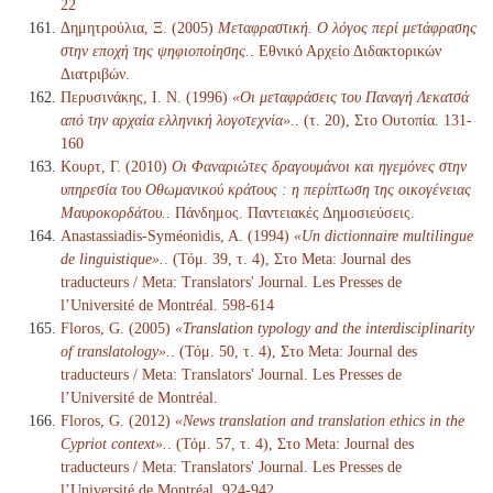
22
Δημητρούλια, Ξ. (2005)
Μεταφραστική. Ο λόγος περί μετάφρασης
στην εποχή της ψηφιοποίησης.
. Εθνικό Αρχείο Διδακτορικών
Διατριβών.
Περυσινάκης, Ι. Ν. (1996)
«Οι μεταφράσεις του Παναγή Λεκατσά
από την αρχαία ελληνική λογοτεχνία».
. (τ. 20), Στο Ουτοπία. 131-
160
Κουρτ, Γ. (2010)
Οι Φαναριώτες δραγουμάνοι και ηγεμόνες στην
υπηρεσία του Οθωμανικού κράτους : η περίπτωση της οικογένειας
Μαυροκορδάτου.
. Πάνδημος. Παντειακές Δημοσιεύσεις.
Anastassiadis-Syméonidis, A. (1994)
«Un dictionnaire multilingue
de linguistique».
. (Τόμ. 39, τ. 4), Στο Meta: Journal des
traducteurs / Meta: Translators' Journal. Les Presses de
l’Université de Montréal. 598-614
Floros, G. (2005)
«Translation typology and the interdisciplinarity
of translatology».
. (Τόμ. 50, τ. 4), Στο Meta: Journal des
traducteurs / Meta: Translators' Journal. Les Presses de
l’Université de Montréal.
Floros, G. (2012)
«News translation and translation ethics in the
Cypriot context».
. (Τόμ. 57, τ. 4), Στο Meta: Journal des
traducteurs / Meta: Translators' Journal. Les Presses de
l’Université de Montréal. 924-942