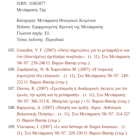
ISBN: 11065877
Μετάφραση: Όχι
Κατηγορία: Μετάφραση Θεατρικών Κειμένων
Holmes: Εφαρμοσμένη/ Κριτική της Μετάφρασης
Γλώσσα πηγής: EL
Τύπος έκδοσης: Περιοδικά
González, V. F. (2007)
«Οκτώ σημειώσεις για το μεταφράζειν και
ένα (δανεισμένο) σχεδίασμα ποιητικής».
. (τ. 11), Στο Μετάφραση
'06-'07. 239-248 Ο. Βαρών-Βασάρ (επιμ.).
Ζαράγκαλης, Θ. & Χαρισιάδου Μ. (2007)
«Η τουρκική
λογοτεχνία στα ελληνικά».
. (τ. 11), Στο Μετάφραση '06-'07. 249-
252 Ο. Βαρών-Βασάρ (επιμ.).
Davreu, R. (2007)
«Ερωτόκριση ή Αναδρομικές σκέψεις για τον
έρωτα, την κρίση και τη μετάφραση».
. (τ. 11), Στο Μετάφραση
'06-'07. 306-313 Κ. Μπόμπας (μτφρ.) • Ο. Βαρών-Βασάρ (επιμ.).
Καργιώτης, Δ. (2007)
«Ποίηση και πράξη. Αίμος: Ανθολογία
Βαλκανικής Ποίησης».
. (τ. 11), Στο Μετάφραση '06-'07. 314-327
Ο. Βαρών-Βασάρ (επιμ.).
Vlavianou, I. (2007)
«Le seul héritage de Yorgos Ioannou».
. (τ.
11), Στο Μετάφραση '06-'07. 328-330 Ο. Βαρών-Βασάρ (επιμ.).