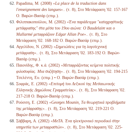
Papadima, M. (2008)
«La place de la traduction dans
l'enseignement des langues».
. (τ. 8), Στο Μετάφραση '02. 157-167
Ο. Βαρών-Βασάρ (επιμ.).
Φιλιππακοπούλου, Μ. (2002)
«Ένα παράδειγμα "καταχρηστικής
μετάφρασης" στα μέσα του 19ου αιώνα: Ο Baudelaire και ο
Mallarmé μεταφράζουν Edgar Allan Poe».
. (τ. 8), Στο
Μετάφραση '02. 168-182 Ο. Βαρών-Βασάρ (επιμ.).
Αγγελίδου, Ν. (2002)
«Σημειώσεις για τη λογοτεχνική
μετάφραση».
. (τ. 8), Στο Μετάφραση '02. 183-192 Ο. Βαρών-
Βασάρ (επιμ.).
Παιονίδης, Φ. κ.ά. (2002)
«Μεταφράζοντας κείμενα πολιτικής
φιλοσοφίας. Μια συζήτηση».
. (τ. 8), Στο Μετάφραση '02. 194-215
Τσελέντη, Ευ. (επιμ.) • Ο. Βαρών-Βασάρ (επιμ.).
Σοφράς, Ε. (2002)
«Επιτομή του Λεξικού της Μεσαιωνικής
Ελληνικής Δημώδους Γραμματείας».
. (τ. 8), Στο Μετάφραση '02.
217-218 Ο. Βαρών-Βασάρ (επιμ.).
Ρούσση, Ε. (2002)
«Georges Mounin, Tα θεωρητικά προβλήματα
της μετάφρασης».
. (τ. 8), Στο Μετάφραση '02. 219-221 Ο.
Βαρών-Βασάρ (επιμ.).
Σάββαρη, Α. (2002)
«MeTA. Ένα ηλεκτρονικό περιοδικό στην
υπηρεσία των μεταφραστών».
. (τ. 8), Στο Μετάφραση '02. 225-