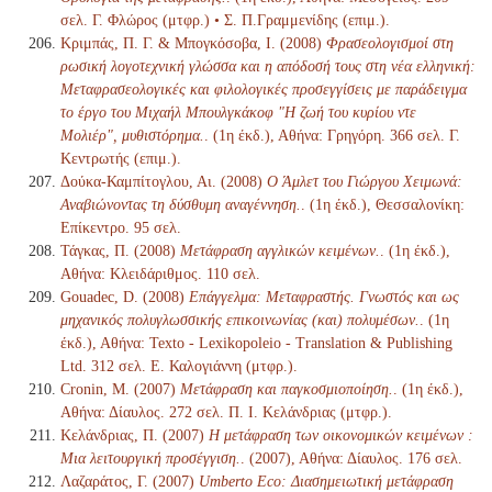
σελ. Γ. Φλώρος (μτφρ.) • Σ. Π.Γραμμενίδης (επιμ.).
Κριμπάς, Π. Γ. & Μπογκόσοβα, Ι. (2008)
Φρασεολογισμοί στη
ρωσική λογοτεχνική γλώσσα και η απόδοσή τους στη νέα ελληνική:
Μεταφρασεολογικές και φιλολογικές προσεγγίσεις με παράδειγμα
το έργο του Μιχαήλ Μπουλγκάκοφ "Η ζωή του κυρίου ντε
Μολιέρ", μυθιστόρημα.
. (1η έκδ.), Αθήνα: Γρηγόρη. 366 σελ. Γ.
Κεντρωτής (επιμ.).
Δούκα-Καμπίτογλου, Αι. (2008)
Ο Άμλετ του Γιώργου Χειμωνά:
Αναβιώνοντας τη δύσθυμη αναγέννηση.
. (1η έκδ.), Θεσσαλονίκη:
Επίκεντρο. 95 σελ.
Τάγκας, Π. (2008)
Μετάφραση αγγλικών κειμένων.
. (1η έκδ.),
Αθήνα: Κλειδάριθμος. 110 σελ.
Gouadec, D. (2008)
Επάγγελμα: Μεταφραστής. Γνωστός και ως
μηχανικός πολυγλωσσικής επικοινωνίας (και) πολυμέσων.
. (1η
έκδ.), Αθήνα: Texto - Lexikopoleio - Translation & Publishing
Ltd. 312 σελ. Ε. Καλογιάννη (μτφρ.).
Cronin, M. (2007)
Μετάφραση και παγκοσμιοποίηση.
. (1η έκδ.),
Αθήνα: Δίαυλος. 272 σελ. Π. Ι. Κελάνδριας (μτφρ.).
Κελάνδριας, Π. (2007)
Η μετάφραση των οικονομικών κειμένων :
Μια λειτουργική προσέγγιση.
. (2007), Αθήνα: Δίαυλος. 176 σελ.
Λαζαράτος, Γ. (2007)
Umberto Eco: Διασημειωτική μετάφραση