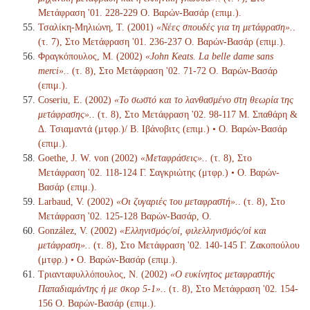
Μετάφραση '01. 228-229 Ο. Βαρών-Βασάρ (επιμ.).
Τσαλίκη-Μηλιώνη, Τ. (2001)
«Νέες σπουδές για τη μετάφραση».
.
(τ. 7), Στο Μετάφραση '01. 236-237 Ο. Βαρών-Βασάρ (επιμ.).
Φραγκόπουλος, Μ. (2002)
«John Keats. La belle dame sans
merci».
. (τ. 8), Στο Μετάφραση '02. 71-72 Ο. Βαρών-Βασάρ
(επιμ.).
Coseriu, E. (2002)
«Το σωστό και το λανθασμένο στη θεωρία της
μετάφρασης».
. (τ. 8), Στο Μετάφραση '02. 98-117 Μ. Σπαθάρη &
Δ. Τσιαμαντά (μτφρ.)/ Β. Ιβάνοβιτς (επιμ.) • Ο. Βαρών-Βασάρ
(επιμ.).
Goethe, J. W. von (2002)
«Μεταφράσεις».
. (τ. 8), Στο
Μετάφραση '02. 118-124 Γ. Σαγκριώτης (μτφρ.) • Ο. Βαρών-
Βασάρ (επιμ.).
Larbaud, V. (2002)
«Οι ζυγαριές του μεταφραστή».
. (τ. 8), Στο
Μετάφραση '02. 125-128 Βαρών-Βασάρ, Ο.
González, V. (2002)
«Ελληνισμός/οί, φιλελληνισμός/οί και
μετάφραση».
. (τ. 8), Στο Μετάφραση '02. 140-145 Γ. Ζακοπούλου
(μτφρ.) • Ο. Βαρών-Βασάρ (επιμ.).
Τριανταφυλλόπουλος, Ν. (2002)
«Ο ευκίνητος μεταφραστής
Παπαδιαμάντης ή με σκορ 5-1».
. (τ. 8), Στο Μετάφραση '02. 154-
156 Ο. Βαρών-Βασάρ (επιμ.).