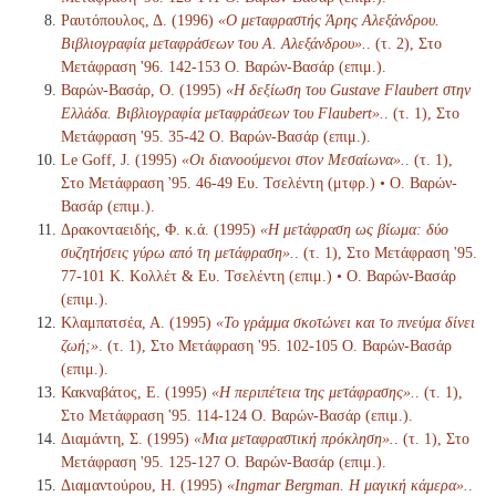
Ραυτόπουλος, Δ. (1996)
«Ο μεταφραστής Άρης Αλεξάνδρου.
Βιβλιογραφία μεταφράσεων του Α. Αλεξάνδρου».
. (τ. 2), Στο
Μετάφραση '96. 142-153 Ο. Βαρών-Βασάρ (επιμ.).
Βαρών-Βασάρ, Ο. (1995)
«Η δεξίωση του Gustave Flaubert στην
Ελλάδα. Βιβλιογραφία μεταφράσεων του Flaubert».
. (τ. 1), Στο
Μετάφραση '95. 35-42 Ο. Βαρών-Βασάρ (επιμ.).
Le Goff, J. (1995)
«Οι διανοούμενοι στον Μεσαίωνα».
. (τ. 1),
Στο Μετάφραση '95. 46-49 Ευ. Τσελέντη (μτφρ.) • Ο. Βαρών-
Βασάρ (επιμ.).
Δρακονταειδής, Φ. κ.ά. (1995)
«Η μετάφραση ως βίωμα: δύο
συζητήσεις γύρω από τη μετάφραση».
. (τ. 1), Στο Μετάφραση '95.
77-101 Κ. Κολλέτ & Ευ. Τσελέντη (επιμ.) • Ο. Βαρών-Βασάρ
(επιμ.).
Κλαμπατσέα, Α. (1995)
«Το γράμμα σκοτώνει και το πνεύμα δίνει
ζωή;»
. (τ. 1), Στο Μετάφραση '95. 102-105 Ο. Βαρών-Βασάρ
(επιμ.).
Κακναβάτος, Ε. (1995)
«Η περιπέτεια της μετάφρασης».
. (τ. 1),
Στο Μετάφραση '95. 114-124 Ο. Βαρών-Βασάρ (επιμ.).
Διαμάντη, Σ. (1995)
«Μια μεταφραστική πρόκληση».
. (τ. 1), Στο
Μετάφραση '95. 125-127 Ο. Βαρών-Βασάρ (επιμ.).
Διαμαντούρου, Η. (1995)
«Ingmar Bergman. Η μαγική κάμερα».
.