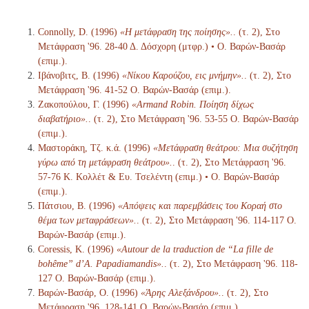
Connolly, D. (1996)
«Η μετάφραση της ποίησης».
. (τ. 2), Στο
Μετάφραση '96. 28-40 Δ. Δόσχορη (μτφρ.) • Ο. Βαρών-Βασάρ
(επιμ.).
Ιβάνοβιτς, Β. (1996)
«Νίκου Καρούζου, εις μνήμην».
. (τ. 2), Στο
Μετάφραση '96. 41-52 Ο. Βαρών-Βασάρ (επιμ.).
Ζακοπούλου, Γ. (1996)
«Armand Robin. Ποίηση δίχως
διαβατήριο».
. (τ. 2), Στο Μετάφραση '96. 53-55 Ο. Βαρών-Βασάρ
(επιμ.).
Μαστοράκη, Τζ. κ.ά. (1996)
«Μετάφραση θεάτρου: Μια συζήτηση
γύρω από τη μετάφραση θεάτρου».
. (τ. 2), Στο Μετάφραση '96.
57-76 Κ. Κολλέτ & Ευ. Τσελέντη (επιμ.) • Ο. Βαρών-Βασάρ
(επιμ.).
Πάτσιου, Β. (1996)
«Απόψεις και παρεμβάσεις του Κοραή στο
θέμα των μεταφράσεων».
. (τ. 2), Στο Μετάφραση '96. 114-117 Ο.
Βαρών-Βασάρ (επιμ.).
Coressis, Κ. (1996)
«Autour de la traduction de “La fille de
bohême” d’A. Papadiamandis».
. (τ. 2), Στο Μετάφραση '96. 118-
127 Ο. Βαρών-Βασάρ (επιμ.).
Βαρών-Βασάρ, Ο. (1996)
«Άρης Αλεξάνδρου».
. (τ. 2), Στο
Μετάφραση '96. 128-141 Ο. Βαρών-Βασάρ (επιμ.).