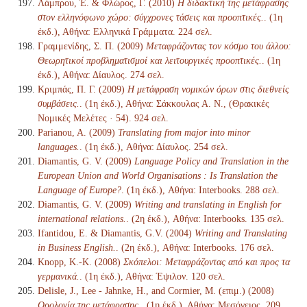
Λάμπρου, Έ. & Φλώρος, Γ. (2010)
Η διδακτική της μετάφρασης
στον ελληνόφωνο χώρο: σύγχρονες τάσεις και προοπτικές.
. (1η
έκδ.), Αθήνα: Ελληνικά Γράμματα. 224 σελ.
Γραμμενίδης, Σ. Π. (2009)
Μεταφράζοντας τον κόσμο του άλλου:
Θεωρητικοί προβληματισμοί και λειτουργικές προοπτικές.
. (1η
έκδ.), Αθήνα: Δίαυλος. 274 σελ.
Κριμπάς, Π. Γ. (2009)
Η μετάφραση νομικών όρων στις διεθνείς
συμβάσεις.
. (1η έκδ.), Αθήνα: Σάκκουλας Α. Ν., (Θρακικές
Νομικές Μελέτες · 54). 924 σελ.
Parianou, A. (2009)
Translating from major into minor
languages.
. (1η έκδ.), Αθήνα: Δίαυλος. 254 σελ.
Diamantis, G. V. (2009)
Language Policy and Translation in the
European Union and World Organisations : Is Translation the
Language of Europe?
. (1η έκδ.), Αθήνα: Interbooks. 288 σελ.
Diamantis, G. V. (2009)
Writing and translating in English for
international relations.
. (2η έκδ.), Αθήνα: Interbooks. 135 σελ.
Ifantidou, Ε. & Diamantis, G.V. (2004)
Writing and Translating
in Business English.
. (2η έκδ.), Αθήνα: Interbooks. 176 σελ.
Knopp, K.-K. (2008)
Σκόπελοι: Μεταφράζοντας από και προς τα
γερμανικά.
. (1η έκδ.), Αθήνα: Έψιλον. 120 σελ.
Delisle, J., Lee - Jahnke, H., and Cormier, M. (επιμ.) (2008)
Ορολογία της μετάφρασης.
. (1η έκδ.), Αθήνα: Μεσόγειος. 209