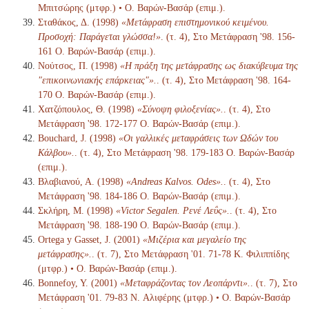
Μπιτσώρης (μτφρ.) • Ο. Βαρών-Βασάρ (επιμ.).
Σταθάκος, Δ. (1998)
«Μετάφραση επιστημονικού κειμένου.
Προσοχή: Παράγεται γλώσσα!»
. (τ. 4), Στο Μετάφραση '98. 156-
161 Ο. Βαρών-Βασάρ (επιμ.).
Νούτσος, Π. (1998)
«Η πράξη της μετάφρασης ως διακύβευμα της
"επικοινωνιακής επάρκειας"».
. (τ. 4), Στο Μετάφραση '98. 164-
170 Ο. Βαρών-Βασάρ (επιμ.).
Χατζόπουλος, Θ. (1998)
«Σύνοψη φιλοξενίας».
. (τ. 4), Στο
Μετάφραση '98. 172-177 Ο. Βαρών-Βασάρ (επιμ.).
Bouchard, J. (1998)
«Οι γαλλικές μεταφράσεις των Ωδών του
Κάλβου».
. (τ. 4), Στο Μετάφραση '98. 179-183 Ο. Βαρών-Βασάρ
(επιμ.).
Βλαβιανού, Α. (1998)
«Andreas Kalvos. Odes».
. (τ. 4), Στο
Μετάφραση '98. 184-186 Ο. Βαρών-Βασάρ (επιμ.).
Σκλήρη, Μ. (1998)
«Victor Segalen. Ρενέ Λεΰς».
. (τ. 4), Στο
Μετάφραση '98. 188-190 Ο. Βαρών-Βασάρ (επιμ.).
Ortega y Gasset, J. (2001)
«Μιζέρια και μεγαλείο της
μετάφρασης».
. (τ. 7), Στο Μετάφραση '01. 71-78 K. Φιλιππίδης
(μτφρ.) • Ο. Βαρών-Βασάρ (επιμ.).
Bonnefoy, Y. (2001)
«Μεταφράζοντας τον Λεοπάρντι».
. (τ. 7), Στο
Μετάφραση '01. 79-83 N. Αλιφέρης (μτφρ.) • Ο. Βαρών-Βασάρ