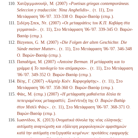
Χατζηεμμανουήλ, Μ. (2007)
«Poetisas griegas contemporáneas.
Seleccion y traducción: Nina Anghelidis».
. (τ. 11), Στο
Μετάφραση '06-'07. 333-338 Ο. Βαρών-Βασάρ (επιμ.).
Σιδέρη-Σπεκ, Ντ. (2007)
«Οι μεταφράσεις του Κ.Π. Καβάφη στα
γερμανικά».
. (τ. 11), Στο Μετάφραση '06-'07. 339-345 Ο. Βαρών-
Βασάρ (επιμ.).
Bizyenos, G. M. (2007)
«Die Folgen der alten Geschichte. Die
Sünde meiner Mutter».
. (τ. 11), Στο Μετάφραση '06-'07. 346-348
Ο. Βαρών-Βασάρ (επιμ.).
Παπαδήμα, Μ. (2007)
«Antoine Berman. Η μετάφραση και το
γράμμα ή Το πανδοχείο του απόμακρου».
. (τ. 11), Στο Μετάφραση
'06-'07. 349-352 Ο. Βαρών-Βασάρ (επιμ.).
Βέης, Γ. (2007)
«Αλμπέρ Κοέν. Καρφοχάφτης».
. (τ. 11), Στο
Μετάφραση '06-'07. 358-360 Ο. Βαρών-Βασάρ (επιμ.).
Φάις, Μ. (επιμ.) (2007)
«Η μετάφραση μαθαίνεται δίπλα σε
πεπειραμένους μεταφραστές. Συνέντευξη της Ο. Βαρών-Βασάρ
στον Μισέλ Φάις».
. (τ. 11), Στο Μετάφραση '06-'07. 368-371 Ο.
Βαρών-Βασάρ (επιμ.).
Ιωαννίδου, Κ. (2013)
Ονοματικά σύνολα της νέας ελληνικής:
αυτόματη αναγνώριση και εξάλειψη μορφολογικών αμφισημιών
κατά την αυτόματη επεξεργασία κειμένων: προτάσεις εφαρμογής