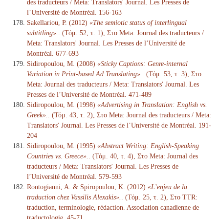
des traducteurs / Meta: Translators' Journal. Les Presses de
l’Université de Montréal. 156-163
Sakellariou, P. (2012)
«The semiotic status of interlingual
subtitling».
. (Τόμ. 52, τ. 1), Στο Meta: Journal des traducteurs /
Meta: Translators' Journal. Les Presses de l’Université de
Montréal. 677-693
Sidiropoulou, M. (2008)
«Sticky Captions: Genre-internal
Variation in Print-based Ad Translating».
. (Τόμ. 53, τ. 3), Στο
Meta: Journal des traducteurs / Meta: Translators' Journal. Les
Presses de l’Université de Montréal. 471-489
Sidiropoulou, M. (1998)
«Advertising in Translation: English vs.
Greek».
. (Τόμ. 43, τ. 2), Στο Meta: Journal des traducteurs / Meta:
Translators' Journal. Les Presses de l’Université de Montréal. 191-
204
Sidiropoulou, M. (1995)
«Abstract Writing: English-Speaking
Countries vs. Greece».
. (Τόμ. 40, τ. 4), Στο Meta: Journal des
traducteurs / Meta: Translators' Journal. Les Presses de
l’Université de Montréal. 579-593
Rontogianni, A. & Spiropoulou, K. (2012)
«L’enjeu de la
traduction chez Vassilis Alexakis».
. (Τόμ. 25, τ. 2), Στο TTR:
traduction, terminologie, rédaction. Association canadienne de
traductologie. 45-71