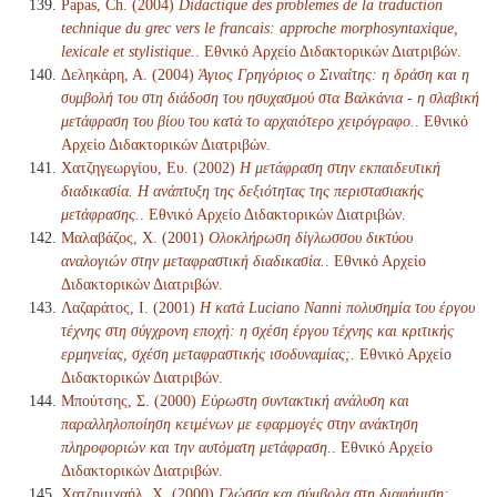
Papas, Ch. (2004)
Didactique des problemes de la traduction
technique du grec vers le francais: approche morphosyntaxique,
lexicale et stylistique.
. Εθνικό Αρχείο Διδακτορικών Διατριβών.
Δεληκάρη, Α. (2004)
Άγιος Γρηγόριος ο Σιναίτης: η δράση και η
συμβολή του στη διάδοση του ησυχασμού στα Βαλκάνια - η σλαβική
μετάφραση του βίου του κατά το αρχαιότερο χειρόγραφο.
. Εθνικό
Αρχείο Διδακτορικών Διατριβών.
Χατζηγεωργίου, Ευ. (2002)
Η μετάφραση στην εκπαιδευτική
διαδικασία. Η ανάπτυξη της δεξιότητας της περιστασιακής
μετάφρασης.
. Εθνικό Αρχείο Διδακτορικών Διατριβών.
Μαλαβάζος, Χ. (2001)
Ολοκλήρωση δίγλωσσου δικτύου
αναλογιών στην μεταφραστική διαδικασία.
. Εθνικό Αρχείο
Διδακτορικών Διατριβών.
Λαζαράτος, Ι. (2001)
Η κατά Luciano Nanni πολυσημία του έργου
τέχνης στη σύγχρονη εποχή: η σχέση έργου τέχνης και κριτικής
ερμηνείας, σχέση μεταφραστικής ισοδυναμίας;
. Εθνικό Αρχείο
Διδακτορικών Διατριβών.
Μπούτσης, Σ. (2000)
Εύρωστη συντακτική ανάλυση και
παραλληλοποίηση κειμένων με εφαρμογές στην ανάκτηση
πληροφοριών και την αυτόματη μετάφραση.
. Εθνικό Αρχείο
Διδακτορικών Διατριβών.
Χατζημιχαήλ, Χ. (2000)
Γλώσσα και σύμβολα στη διαφήμιση: