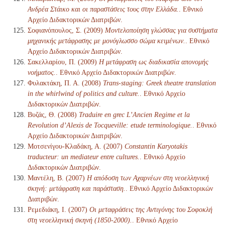
Ανδρέα Στάικο και οι παραστάσεις τους στην Ελλάδα.
. Εθνικό
Αρχείο Διδακτορικών Διατριβών.
Σοφιανόπουλος, Σ. (2009)
Μοντελοποίηση γλώσσας για συστήματα
μηχανικής μετάφρασης με μονόγλωσσο σώμα κειμένων.
. Εθνικό
Αρχείο Διδακτορικών Διατριβών.
Σακελλαρίου, Π. (2009)
Η μετάφραση ως διαδικασία απονομής
νοήματος.
. Εθνικό Αρχείο Διδακτορικών Διατριβών.
Φυλακτάκη, Π. Α. (2008)
Trans-staging: Greek theatre translation
in the whirlwind of politics and culture.
. Εθνικό Αρχείο
Διδακτορικών Διατριβών.
Βυζάς, Θ. (2008)
Traduire en grec L’Ancien Regime et la
Revolution d’Alexis de Tocqueville: etude terminologique.
. Εθνικό
Αρχείο Διδακτορικών Διατριβών.
Μοτσενίγου-Κλαδάκη, Α. (2007)
Constantin Karyotakis
traducteur: un mediateur entre cultures.
. Εθνικό Αρχείο
Διδακτορικών Διατριβών.
Μαντέλη, Β. (2007)
Η απόδοση των Αχαρνέων στη νεοελληνική
σκηνή: μετάφραση και παράσταση.
. Εθνικό Αρχείο Διδακτορικών
Διατριβών.
Ρεμεδιάκη, Ι. (2007)
Οι μεταφράσεις της Αντιγόνης του Σοφοκλή
στη νεοελληνική σκηνή (1850-2000).
. Εθνικό Αρχείο