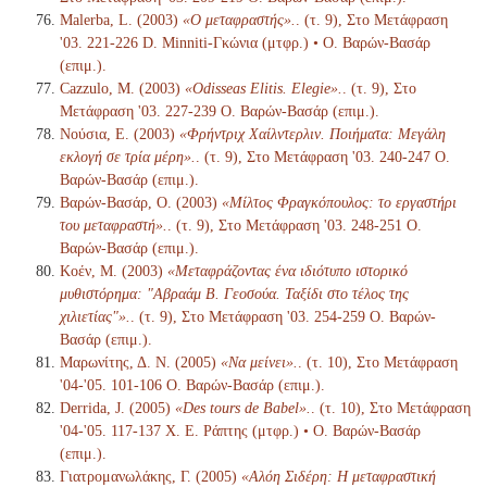
Malerba, L. (2003)
«Ο μεταφραστής».
. (τ. 9), Στο Μετάφραση
'03. 221-226 D. Minniti-Γκώνια (μτφρ.) • Ο. Βαρών-Βασάρ
(επιμ.).
Cazzulo, M. (2003)
«Odisseas Elitis. Elegie».
. (τ. 9), Στο
Μετάφραση '03. 227-239 Ο. Βαρών-Βασάρ (επιμ.).
Νούσια, Ε. (2003)
«Φρήντριχ Χαίλντερλιν. Ποιήματα: Μεγάλη
εκλογή σε τρία μέρη».
. (τ. 9), Στο Μετάφραση '03. 240-247 Ο.
Βαρών-Βασάρ (επιμ.).
Βαρών-Βασάρ, Ο. (2003)
«Μίλτος Φραγκόπουλος: το εργαστήρι
του μεταφραστή».
. (τ. 9), Στο Μετάφραση '03. 248-251 Ο.
Βαρών-Βασάρ (επιμ.).
Κοέν, Μ. (2003)
«Μεταφράζοντας ένα ιδιότυπο ιστορικό
μυθιστόρημα: "Αβραάμ Β. Γεοσούα. Ταξίδι στο τέλος της
χιλιετίας"».
. (τ. 9), Στο Μετάφραση '03. 254-259 Ο. Βαρών-
Βασάρ (επιμ.).
Μαρωνίτης, Δ. Ν. (2005)
«Να μείνει».
. (τ. 10), Στο Μετάφραση
'04-'05. 101-106 Ο. Βαρών-Βασάρ (επιμ.).
Derrida, J. (2005)
«Des tours de Babel».
. (τ. 10), Στο Μετάφραση
'04-'05. 117-137 Χ. Ε. Ράπτης (μτφρ.) • Ο. Βαρών-Βασάρ
(επιμ.).
Γιατρομανωλάκης, Γ. (2005)
«Αλόη Σιδέρη: Η μεταφραστική