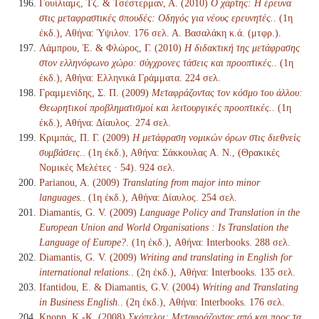
Γουίλιαμς, Τζ. & Τσέστερμαν, Α. (2010)
Ο χάρτης: Η έρευνα
στις μεταφραστικές σπουδές: Οδηγός για νέους ερευνητές.
. (1η
έκδ.), Αθήνα: Ύψιλον. 176 σελ. Α. Βασαλάκη κ.ά. (μτφρ.).
Λάμπρου, Έ. & Φλώρος, Γ. (2010)
Η διδακτική της μετάφρασης
στον ελληνόφωνο χώρο: σύγχρονες τάσεις και προοπτικές.
. (1η
έκδ.), Αθήνα: Ελληνικά Γράμματα. 224 σελ.
Γραμμενίδης, Σ. Π. (2009)
Μεταφράζοντας τον κόσμο του άλλου:
Θεωρητικοί προβληματισμοί και λειτουργικές προοπτικές.
. (1η
έκδ.), Αθήνα: Δίαυλος. 274 σελ.
Κριμπάς, Π. Γ. (2009)
Η μετάφραση νομικών όρων στις διεθνείς
συμβάσεις.
. (1η έκδ.), Αθήνα: Σάκκουλας Α. Ν., (Θρακικές
Νομικές Μελέτες · 54). 924 σελ.
Parianou, A. (2009)
Translating from major into minor
languages.
. (1η έκδ.), Αθήνα: Δίαυλος. 254 σελ.
Diamantis, G. V. (2009)
Language Policy and Translation in the
European Union and World Organisations : Is Translation the
Language of Europe?
. (1η έκδ.), Αθήνα: Interbooks. 288 σελ.
Diamantis, G. V. (2009)
Writing and translating in English for
international relations.
. (2η έκδ.), Αθήνα: Interbooks. 135 σελ.
Ifantidou, Ε. & Diamantis, G.V. (2004)
Writing and Translating
in Business English.
. (2η έκδ.), Αθήνα: Interbooks. 176 σελ.
Knopp, K.-K. (2008)
Σκόπελοι: Μεταφράζοντας από και προς τα