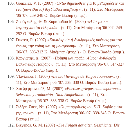
González, V. F. (2007)
«Οκτώ σημειώσεις για το μεταφράζειν και
ένα (δανεισμένο) σχεδίασμα ποιητικής».
. (τ. 11), Στο Μετάφραση
'06-'07. 239-248 Ο. Βαρών-Βασάρ (επιμ.).
Ζαράγκαλης, Θ. & Χαρισιάδου Μ. (2007)
«Η τουρκική
λογοτεχνία στα ελληνικά».
. (τ. 11), Στο Μετάφραση '06-'07. 249-
252 Ο. Βαρών-Βασάρ (επιμ.).
Davreu, R. (2007)
«Ερωτόκριση ή Αναδρομικές σκέψεις για τον
έρωτα, την κρίση και τη μετάφραση».
. (τ. 11), Στο Μετάφραση
'06-'07. 306-313 Κ. Μπόμπας (μτφρ.) • Ο. Βαρών-Βασάρ (επιμ.).
Καργιώτης, Δ. (2007)
«Ποίηση και πράξη. Αίμος: Ανθολογία
Βαλκανικής Ποίησης».
. (τ. 11), Στο Μετάφραση '06-'07. 314-327
Ο. Βαρών-Βασάρ (επιμ.).
Vlavianou, I. (2007)
«Le seul héritage de Yorgos Ioannou».
. (τ.
11), Στο Μετάφραση '06-'07. 328-330 Ο. Βαρών-Βασάρ (επιμ.).
Χατζηεμμανουήλ, Μ. (2007)
«Poetisas griegas contemporáneas.
Seleccion y traducción: Nina Anghelidis».
. (τ. 11), Στο
Μετάφραση '06-'07. 333-338 Ο. Βαρών-Βασάρ (επιμ.).
Σιδέρη-Σπεκ, Ντ. (2007)
«Οι μεταφράσεις του Κ.Π. Καβάφη στα
γερμανικά».
. (τ. 11), Στο Μετάφραση '06-'07. 339-345 Ο. Βαρών-
Βασάρ (επιμ.).
Bizyenos, G. M. (2007)
«Die Folgen der alten Geschichte. Die