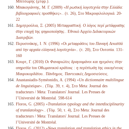
Μπιτσώρης (μτφρ.).
Μπακογιάννης, Μ. Γ. (2009)
«Η ρωσική λογοτεχνία στην Ελλάδα:
βιβλιογραφικές προσθήκες».
. (τ. 26), Στο Μικροφιλολογικά. 20-
22
Δημητρούλια, Ξ. (2005)
Μεταφραστική. Ο λόγος περί μετάφρασης
στην εποχή της ψηφιοποίησης.
. Εθνικό Αρχείο Διδακτορικών
Διατριβών.
Περυσινάκης, Ι. Ν. (1996)
«Οι μεταφράσεις του Παναγή Λεκατσά
από την αρχαία ελληνική λογοτεχνία».
. (τ. 20), Στο Ουτοπία. 131-
160
Κουρτ, Γ. (2010)
Οι Φαναριώτες δραγουμάνοι και ηγεμόνες στην
υπηρεσία του Οθωμανικού κράτους : η περίπτωση της οικογένειας
Μαυροκορδάτου.
. Πάνδημος. Παντειακές Δημοσιεύσεις.
Anastassiadis-Syméonidis, A. (1994)
«Un dictionnaire multilingue
de linguistique».
. (Τόμ. 39, τ. 4), Στο Meta: Journal des
traducteurs / Meta: Translators' Journal. Les Presses de
l’Université de Montréal. 598-614
Floros, G. (2005)
«Translation typology and the interdisciplinarity
of translatology».
. (Τόμ. 50, τ. 4), Στο Meta: Journal des
traducteurs / Meta: Translators' Journal. Les Presses de
l’Université de Montréal.
Floros, G. (2012)
«News translation and translation ethics in the