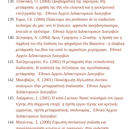
Τσακνάκη, Ο. (2004)
Προβληματική της παροιμίας στη
μετάφραση: η χρήση της στη νέα ελληνική και η ηλεκτρονική
επεξεργασία της.
. Εθνικό Αρχείο Διδακτορικών Διατριβών.
Papas, Ch. (2004)
Didactique des problemes de la traduction
technique du grec vers le francais: approche morphosyntaxique,
lexicale et stylistique.
. Εθνικό Αρχείο Διδακτορικών Διατριβών.
Δεληκάρη, Α. (2004)
Άγιος Γρηγόριος ο Σιναίτης: η δράση και η
συμβολή του στη διάδοση του ησυχασμού στα Βαλκάνια - η σλαβική
μετάφραση του βίου του κατά το αρχαιότερο χειρόγραφο.
. Εθνικό
Αρχείο Διδακτορικών Διατριβών.
Χατζηγεωργίου, Ευ. (2002)
Η μετάφραση στην εκπαιδευτική
διαδικασία. Η ανάπτυξη της δεξιότητας της περιστασιακής
μετάφρασης.
. Εθνικό Αρχείο Διδακτορικών Διατριβών.
Μαλαβάζος, Χ. (2001)
Ολοκλήρωση δίγλωσσου δικτύου
αναλογιών στην μεταφραστική διαδικασία.
. Εθνικό Αρχείο
Διδακτορικών Διατριβών.
Λαζαράτος, Ι. (2001)
Η κατά Luciano Nanni πολυσημία του έργου
τέχνης στη σύγχρονη εποχή: η σχέση έργου τέχνης και κριτικής
ερμηνείας, σχέση μεταφραστικής ισοδυναμίας;
. Εθνικό Αρχείο
Διδακτορικών Διατριβών.
Μπούτσης, Σ. (2000)
Εύρωστη συντακτική ανάλυση και
παραλληλοποίηση κειμένων με εφαρμογές στην ανάκτηση