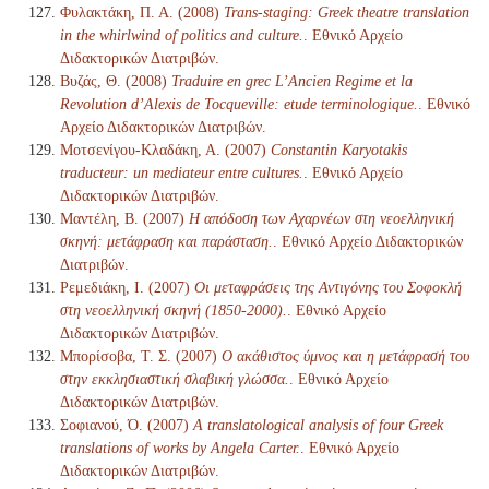
Φυλακτάκη, Π. Α. (2008)
Trans-staging: Greek theatre translation
in the whirlwind of politics and culture.
. Εθνικό Αρχείο
Διδακτορικών Διατριβών.
Βυζάς, Θ. (2008)
Traduire en grec L’Ancien Regime et la
Revolution d’Alexis de Tocqueville: etude terminologique.
. Εθνικό
Αρχείο Διδακτορικών Διατριβών.
Μοτσενίγου-Κλαδάκη, Α. (2007)
Constantin Karyotakis
traducteur: un mediateur entre cultures.
. Εθνικό Αρχείο
Διδακτορικών Διατριβών.
Μαντέλη, Β. (2007)
Η απόδοση των Αχαρνέων στη νεοελληνική
σκηνή: μετάφραση και παράσταση.
. Εθνικό Αρχείο Διδακτορικών
Διατριβών.
Ρεμεδιάκη, Ι. (2007)
Οι μεταφράσεις της Αντιγόνης του Σοφοκλή
στη νεοελληνική σκηνή (1850-2000).
. Εθνικό Αρχείο
Διδακτορικών Διατριβών.
Μπορίσοβα, Τ. Σ. (2007)
Ο ακάθιστος ύμνος και η μετάφρασή του
στην εκκλησιαστική σλαβική γλώσσα.
. Εθνικό Αρχείο
Διδακτορικών Διατριβών.
Σοφιανού, Ό. (2007)
A translatological analysis of four Greek
translations of works by Angela Carter.
. Εθνικό Αρχείο
Διδακτορικών Διατριβών.