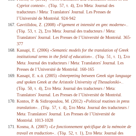
Cypriot context».
. (Τόμ. 57, τ. 4), Στο Meta: Journal des
traducteurs / Meta: Translators' Journal. Les Presses de
l’Université de Montréal. 924-942
Gavriilidou, Z. (2008)
«Figement et intensité en grec moderne».
.
(Τόμ. 53, τ. 2), Στο Meta: Journal des traducteurs / Meta:
Translators' Journal. Les Presses de l’Université de Montréal. 365-
377
Kassapi, E. (2006)
«Semantic models for the translation of Greek
institutional terms in the field of education».
. (Τόμ. 51, τ. 1), Στο
Meta: Journal des traducteurs / Meta: Translators' Journal. Les
Presses de l’Université de Montréal. 160-165
Kassapi, E. κ.ά. (2005)
«Interpreting between Greek sign language
and spoken Greek at the Aristotle University of Thessaloniki».
.
(Τόμ. 50, τ. 4), Στο Meta: Journal des traducteurs / Meta:
Translators' Journal. Les Presses de l’Université de Montréal.
Kontos, P. & Sidiropoulou, M. (2012)
«Political routines in press
translation».
. (Τόμ. 57, τ. 4), Στο Meta: Journal des traducteurs /
Meta: Translators' Journal. Les Presses de l’Université de
Montréal. 1013-1028
Kosma, A. (2007)
«Le fonctionnement spécifique de la mémoire de
travail en traduction».
. (Τόμ. 52, τ. 1), Στο Meta: Journal des