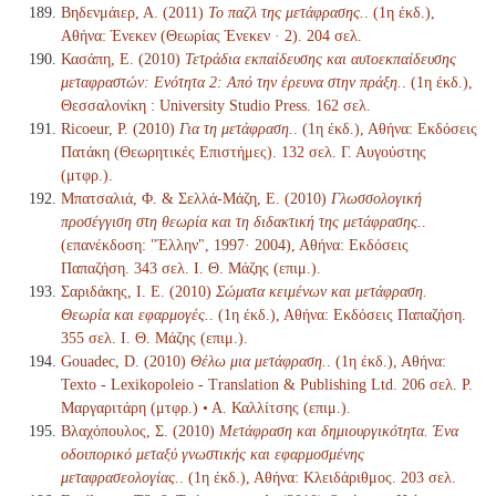
Βηδενμάιερ, Α. (2011)
Το παζλ της μετάφρασης.
. (1η έκδ.),
Αθήνα: Ένεκεν (Θεωρίας Ένεκεν · 2). 204 σελ.
Κασάπη, Ε. (2010)
Τετράδια εκπαίδευσης και αυτοεκπαίδευσης
μεταφραστών: Ενότητα 2: Από την έρευνα στην πράξη.
. (1η έκδ.),
Θεσσαλονίκη : University Studio Press. 162 σελ.
Ricoeur, P. (2010)
Για τη μετάφραση.
. (1η έκδ.), Αθήνα: Εκδόσεις
Πατάκη (Θεωρητικές Επιστήμες). 132 σελ. Γ. Αυγούστης
(μτφρ.).
Μπατσαλιά, Φ. & Σελλά-Μάζη, Ε. (2010)
Γλωσσολογική
προσέγγιση στη θεωρία και τη διδακτική της μετάφρασης.
.
(επανέκδοση: "Έλλην", 1997· 2004), Αθήνα: Εκδόσεις
Παπαζήση. 343 σελ. Ι. Θ. Μάζης (επιμ.).
Σαριδάκης, Ι. Ε. (2010)
Σώματα κειμένων και μετάφραση.
Θεωρία και εφαρμογές.
. (1η έκδ.), Αθήνα: Εκδόσεις Παπαζήση.
355 σελ. Ι. Θ. Μάζης (επιμ.).
Gouadec, D. (2010)
Θέλω μια μετάφραση.
. (1η έκδ.), Αθήνα:
Texto - Lexikopoleio - Translation & Publishing Ltd. 206 σελ. Ρ.
Μαργαριτάρη (μτφρ.) • Α. Καλλίτσης (επιμ.).
Βλαχόπουλος, Σ. (2010)
Μετάφραση και δημιουργικότητα. Ένα
οδοιπορικό μεταξύ γνωστικής και εφαρμοσμένης
μεταφρασεολογίας.
. (1η έκδ.), Αθήνα: Κλειδάριθμος. 203 σελ.