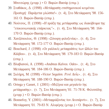
Μπιτσώρης (μτφρ.) • Ο. Βαρών-Βασάρ (επιμ.).
Σταθάκος, Δ. (1998)
«Μετάφραση επιστημονικού κειμένου.
Προσοχή: Παράγεται γλώσσα!»
. (τ. 4), Στο Μετάφραση '98. 156-
161 Ο. Βαρών-Βασάρ (επιμ.).
Νούτσος, Π. (1998)
«Η πράξη της μετάφρασης ως διακύβευμα της
"επικοινωνιακής επάρκειας"».
. (τ. 4), Στο Μετάφραση '98. 164-
170 Ο. Βαρών-Βασάρ (επιμ.).
Χατζόπουλος, Θ. (1998)
«Σύνοψη φιλοξενίας».
. (τ. 4), Στο
Μετάφραση '98. 172-177 Ο. Βαρών-Βασάρ (επιμ.).
Bouchard, J. (1998)
«Οι γαλλικές μεταφράσεις των Ωδών του
Κάλβου».
. (τ. 4), Στο Μετάφραση '98. 179-183 Ο. Βαρών-Βασάρ
(επιμ.).
Βλαβιανού, Α. (1998)
«Andreas Kalvos. Odes».
. (τ. 4), Στο
Μετάφραση '98. 184-186 Ο. Βαρών-Βασάρ (επιμ.).
Σκλήρη, Μ. (1998)
«Victor Segalen. Ρενέ Λεΰς».
. (τ. 4), Στο
Μετάφραση '98. 188-190 Ο. Βαρών-Βασάρ (επιμ.).
Ortega y Gasset, J. (2001)
«Μιζέρια και μεγαλείο της
μετάφρασης».
. (τ. 7), Στο Μετάφραση '01. 71-78 K. Φιλιππίδης
(μτφρ.) • Ο. Βαρών-Βασάρ (επιμ.).
Bonnefoy, Y. (2001)
«Μεταφράζοντας τον Λεοπάρντι».
. (τ. 7), Στο
Μετάφραση '01. 79-83 N. Αλιφέρης (μτφρ.) • Ο. Βαρών-Βασάρ