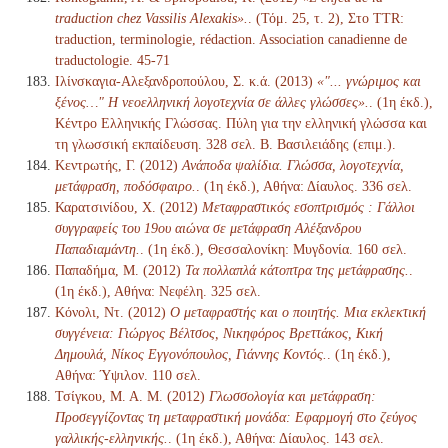
traduction chez Vassilis Alexakis».
. (Τόμ. 25, τ. 2), Στο TTR:
traduction, terminologie, rédaction. Association canadienne de
traductologie. 45-71
Ιλίνσκαγια-Αλεξανδροπούλου, Σ. κ.ά. (2013)
«"... γνώριμος και
ξένος…" Η νεοελληνική λογοτεχνία σε άλλες γλώσσες».
. (1η έκδ.),
Κέντρο Ελληνικής Γλώσσας. Πύλη για την ελληνική γλώσσα και
τη γλωσσική εκπαίδευση. 328 σελ. Β. Βασιλειάδης (επιμ.).
Κεντρωτής, Γ. (2012)
Ανάποδα ψαλίδια. Γλώσσα, λογοτεχνία,
μετάφραση, ποδόσφαιρο.
. (1η έκδ.), Αθήνα: Δίαυλος. 336 σελ.
Καρατσινίδου, Χ. (2012)
Μεταφραστικός εσοπτρισμός : Γάλλοι
συγγραφείς του 19ου αιώνα σε μετάφραση Αλέξανδρου
Παπαδιαμάντη.
. (1η έκδ.), Θεσσαλονίκη: Μυγδονία. 160 σελ.
Παπαδήμα, Μ. (2012)
Τα πολλαπλά κάτοπτρα της μετάφρασης.
.
(1η έκδ.), Αθήνα: Νεφέλη. 325 σελ.
Κόνολι, Ντ. (2012)
Ο μεταφραστής και ο ποιητής. Μια εκλεκτική
συγγένεια: Γιώργος Βέλτσος, Νικηφόρος Βρεττάκος, Κική
Δημουλά, Νίκος Εγγονόπουλος, Γιάννης Κοντός.
. (1η έκδ.),
Αθήνα: Ύψιλον. 110 σελ.
Τσίγκου, Μ. Α. Μ. (2012)
Γλωσσολογία και μετάφραση:
Προσεγγίζοντας τη μεταφραστική μονάδα: Εφαρμογή στο ζεύγος
γαλλικής-ελληνικής.
. (1η έκδ.), Αθήνα: Δίαυλος. 143 σελ.