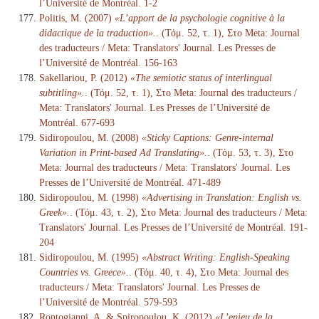
l’Université de Montréal. 1-2
Politis, M. (2007)
«L’apport de la psychologie cognitive à la
didactique de la traduction».
. (Τόμ. 52, τ. 1), Στο Meta: Journal
des traducteurs / Meta: Translators' Journal. Les Presses de
l’Université de Montréal. 156-163
Sakellariou, P. (2012)
«The semiotic status of interlingual
subtitling».
. (Τόμ. 52, τ. 1), Στο Meta: Journal des traducteurs /
Meta: Translators' Journal. Les Presses de l’Université de
Montréal. 677-693
Sidiropoulou, M. (2008)
«Sticky Captions: Genre-internal
Variation in Print-based Ad Translating».
. (Τόμ. 53, τ. 3), Στο
Meta: Journal des traducteurs / Meta: Translators' Journal. Les
Presses de l’Université de Montréal. 471-489
Sidiropoulou, M. (1998)
«Advertising in Translation: English vs.
Greek».
. (Τόμ. 43, τ. 2), Στο Meta: Journal des traducteurs / Meta:
Translators' Journal. Les Presses de l’Université de Montréal. 191-
204
Sidiropoulou, M. (1995)
«Abstract Writing: English-Speaking
Countries vs. Greece».
. (Τόμ. 40, τ. 4), Στο Meta: Journal des
traducteurs / Meta: Translators' Journal. Les Presses de
l’Université de Montréal. 579-593
Rontogianni, A. & Spiropoulou, K. (2012)
«L’enjeu de la