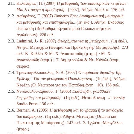
Κελάνδριας, Π. (2007)
Η μετάφραση των οικονομικών κειμένων :
Μια λειτουργική προσέγγιση.
. (2007), Αθήνα: Δίαυλος. 176 σελ.
Λαζαράτος, Γ. (2007)
Umberto Eco: Διασημειωτική μετάφραση
και μετάφραση και επιστημολογία.
. (1η έκδ.), Αθήνα: Εκδόσεις
Παπαζήση (Βιβλιοθήκη Εργαστηρίου Γεωπολιτισμικών
Αναλύσεων). 226 σελ.
Ladmiral, J.- R. (2007)
Θεωρήματα για τη μετάφραση.
. (1η έκδ.),
Αθήνα: Μεταίχμιο (Θεωρία και Πρακτική της Μετάφρασης). 273
σελ. Κ. Κολλέτ & Μ.-Χ. Αναστασιάδη (μτφρ.) • Μ.-Χ.
Αναστασιάδη (επιμ.) • Τ. Δημητρούλια & Ντ. Κόνολι (επιμ.
σειράς).
Τριανταφυλλόπουλος, Ν. Δ. (2007)
Ο παρδαλός συρικτής της
Εμλίνης : Για τον μεταφραστή Παπαδιαμάντη.
. (1η έκδ.), Αθήνα:
Νεφέλη (Οι Νεώτεροι για τον Παπαδιαμάντη · 10). 138 σελ.
Νενοπούλου-Δρόσου, Τ. (2006)
Εκφώνηση, γλωσσικές
διεργασίες και μετάφραση.
. (1η έκδ.), Θεσσαλονίκη: University
Studio Press. 136 σελ.
Berman, A. (2005)
Η μετάφραση και το γράμμα ή το πανδοχείο
του απόμακρου.
. (1η έκδ.), Αθήνα: Μεταίχμιο (Θεωρία και
Πρακτική της Μετάφρασης). 143 σελ. Σ. Ιγγλέση-Μαργέλλου
(μτφρ.).