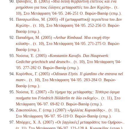
Ιβάνοβιτς, Β. (2005)
«Μια διπλή θερβαντινή επέτειος και ένα
μνημόσυνο για τους έλληνες μεταφραστές του Δον Κιχώτη».
. (τ.
10), Στο Μετάφραση '04-'05. 246-251 Ο. Βαρών-Βασάρ (επιμ.).
Παναγιωτίδου, Μ. (2005)
«Η (μεταφραστική) περιπέτεια του Δον
Κιχώτη».
. (τ. 10), Στο Μετάφραση '04-'05. 252-256 Ο. Βαρών-
Βασάρ (επιμ.).
Παπαδήμα, Μ. (2005)
«Arthur Rimbaud. Μια εποχή στην
κόλαση».
. (τ. 10), Στο Μετάφραση '04-'05. 271-275 Ο. Βαρών-
Βασάρ (επιμ.).
Νούσια, Έ. (2005)
«Konstantin Kavafis. Das Hauptwerk:
Gedichte griechisch und deutsch».
. (τ. 10), Στο Μετάφραση '04-
'05. 277-282 Ο. Βαρών-Βασάρ (επιμ.).
Κορίνθιος, Γ. (2005)
«Odisseas Elytis. Il giardino che entrava nel
mare».
. (τ. 10), Στο Μετάφραση '04-'05. 283-284 Ο. Βαρών-
Βασάρ (επιμ.).
Νούσια, Έ. (2007)
«Το τίμημα της μετάφρασης: Τέσσερα όψιμα
ποιήματα του Friedrich Hölderlin σε δύο εκδοχές».
. (τ. 11), Στο
Μετάφραση '06-'07. 69-82 Ο. Βαρών-Βασάρ (επιμ.).
Ζακοπούλου, Γ. (επιμ.) (2007)
«Αχιλλέας Κυριακίδης».
. (τ. 11),
Στο Μετάφραση '06-'07. 95-119 Ο. Βαρών-Βασάρ (επιμ.).
Μπόρχες, Χ. Λ. (2007)
«Οι [αγγλικές] μεταφράσεις του Ομήρου».
.
(τ. 11), Στο Μετάφραση '06-'07. 121-128 Α. Κυριακίδης (μτφρ.)