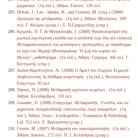
γερμανικά.
. (1η έκδ.), Αθήνα: Έψιλον. 120 σελ.
Delisle, J., Lee - Jahnke, H., and Cormier, M. (επιμ.) (2008)
Ορολογία της μετάφρασης.
. (1η έκδ.), Αθήνα: Μεσόγειος. 209
σελ. Γ. Φλώρος (μτφρ.) • Σ. Π.Γραμμενίδης (επιμ.).
Κριμπάς, Π. Γ. & Μπογκόσοβα, Ι. (2008)
Φρασεολογισμοί στη
ρωσική λογοτεχνική γλώσσα και η απόδοσή τους στη νέα ελληνική:
Μεταφρασεολογικές και φιλολογικές προσεγγίσεις με παράδειγμα
το έργο του Μιχαήλ Μπουλγκάκοφ "Η ζωή του κυρίου ντε
Μολιέρ", μυθιστόρημα.
. (1η έκδ.), Αθήνα: Γρηγόρη. 366 σελ. Γ.
Κεντρωτής (επιμ.).
Δούκα-Καμπίτογλου, Αι. (2008)
Ο Άμλετ του Γιώργου Χειμωνά:
Αναβιώνοντας τη δύσθυμη αναγέννηση.
. (1η έκδ.), Θεσσαλονίκη:
Επίκεντρο. 95 σελ.
Τάγκας, Π. (2008)
Μετάφραση αγγλικών κειμένων.
. (1η έκδ.),
Αθήνα: Κλειδάριθμος. 110 σελ.
Gouadec, D. (2008)
Επάγγελμα: Μεταφραστής. Γνωστός και ως
μηχανικός πολυγλωσσικής επικοινωνίας (και) πολυμέσων.
. (1η
έκδ.), Αθήνα: Texto - Lexikopoleio - Translation & Publishing
Ltd. 312 σελ. Ε. Καλογιάννη (μτφρ.).
Cronin, M. (2007)
Μετάφραση και παγκοσμιοποίηση.
. (1η έκδ.),
Αθήνα: Δίαυλος. 272 σελ. Π. Ι. Κελάνδριας (μτφρ.).