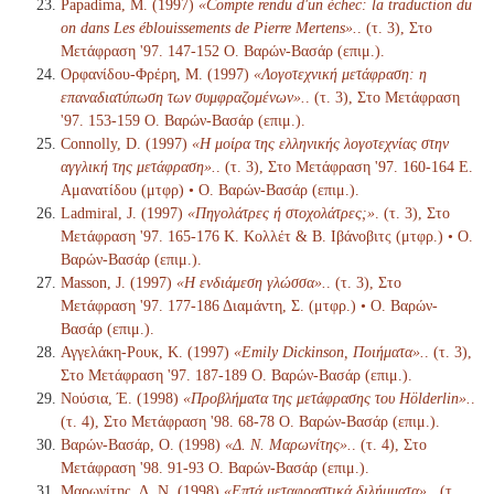
Papadima, M. (1997)
«Compte rendu d'un échec: la traduction du
on dans Les éblouissements de Pierre Mertens».
. (τ. 3), Στο
Μετάφραση '97. 147-152 Ο. Βαρών-Βασάρ (επιμ.).
Ορφανίδου-Φρέρη, Μ. (1997)
«Λογοτεχνική μετάφραση: η
επαναδιατύπωση των συμφραζομένων».
. (τ. 3), Στο Μετάφραση
'97. 153-159 Ο. Βαρών-Βασάρ (επιμ.).
Connolly, D. (1997)
«Η μοίρα της ελληνικής λογοτεχνίας στην
αγγλική της μετάφραση».
. (τ. 3), Στο Μετάφραση '97. 160-164 Ε.
Αμανατίδου (μτφρ) • Ο. Βαρών-Βασάρ (επιμ.).
Ladmiral, J. (1997)
«Πηγολάτρες ή στοχολάτρες;»
. (τ. 3), Στο
Μετάφραση '97. 165-176 Κ. Κολλέτ & Β. Ιβάνοβιτς (μτφρ.) • Ο.
Βαρών-Βασάρ (επιμ.).
Masson, J. (1997)
«Η ενδιάμεση γλώσσα».
. (τ. 3), Στο
Μετάφραση '97. 177-186 Διαμάντη, Σ. (μτφρ.) • Ο. Βαρών-
Βασάρ (επιμ.).
Αγγελάκη-Ρουκ, Κ. (1997)
«Emily Dickinson, Ποιήματα».
. (τ. 3),
Στο Μετάφραση '97. 187-189 Ο. Βαρών-Βασάρ (επιμ.).
Νούσια, Έ. (1998)
«Προβλήματα της μετάφρασης του Hölderlin».
.
(τ. 4), Στο Μετάφραση '98. 68-78 Ο. Βαρών-Βασάρ (επιμ.).
Βαρών-Βασάρ, Ο. (1998)
«Δ. Ν. Μαρωνίτης».
. (τ. 4), Στο
Μετάφραση '98. 91-93 Ο. Βαρών-Βασάρ (επιμ.).
Μαρωνίτης, Δ. Ν. (1998)
«Επτά μεταφραστικά διλήμματα».
. (τ.