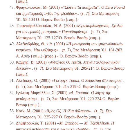
(επιμ.).
Φραγκόπουλος, Μ. (2001)
«"Σώζειν τα ποιήματα": Ο Ezra Pound
και η μετάφραση εντός της γλώσσας».
. (τ. 7), Στο Μετάφραση
'01. 95-103 Ο. Βαρών-Βασάρ (επιμ.).
Τριανταφυλλόπουλος, Ν. Δ. (2001)
«Εγκεκορδυλημένος. Σχόλιο
για τον εμπαθή μεταφραστή Παπαδιαμάντη».
. (τ. 7), Στο
Μετάφραση '01. 125-127 Ο. Βαρών-Βασάρ (επιμ.).
Αλεξανδρίδης, Θ. κ.ά. (2001)
«Η μετάφραση των ψυχαναλυτικών
κειμένων. Μια συζήτηση».
. (τ. 7), Στο Μετάφραση '01. 161-203
Α. Ασέρ (επιμ.) (μτφρ.) • Ο. Βαρών-Βασάρ (επιμ.).
Καμχής, Β. (2001)
«Αντωνίου Θ. Ηπίτη. Μέγα Γαλλοελληνικόν
Λεξικόν».
. (τ. 7), Στο Μετάφραση '01. 205-214 Ο. Βαρών-Βασάρ
(επιμ.).
Αλεξάκης, Ο. (2001)
«Γκέοργκ Τρακλ. Ο Sebastian στο όνειρο».
.
(τ. 7), Στο Μετάφραση '01. 215-219 Ο. Βαρών-Βασάρ (επιμ.).
Ιγγλέση-Μαργέλλου, Σ. (2001)
«Δ. Γούτσος. Ο λόγος της
μετάφρασης».
. (τ. 7), Στο Μετάφραση '01. 220-224 Ο. Βαρών-
Βασάρ (επιμ.).
Κοέν, Μ. (2001)
«Άμος Οζ. Η ίδια θάλασσα».
. (τ. 7), Στο
Μετάφραση '01. 225-227 Ο. Βαρών-Βασάρ (επιμ.).
Δημητρούλια, Τ. (2001)
«Μ. Σταύρου — Μ. Τζεβελέκου. Η
μηχανική μετάφραση και η ελληνική γλώσσα».
. (τ. 7), Στο