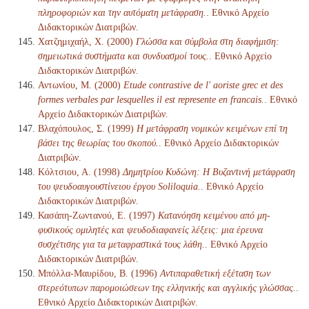
πληροφοριών και την αυτόματη μετάφραση.
. Εθνικό Αρχείο
Διδακτορικών Διατριβών.
Χατζημιχαήλ, Χ. (2000)
Γλώσσα και σύμβολα στη διαφήμιση:
σημειωτικά συστήματα και συνδυασμοί τους.
. Εθνικό Αρχείο
Διδακτορικών Διατριβών.
Αντωνίου, Μ. (2000)
Etude contrastive de l' aoriste grec et des
formes verbales par lesquelles il est represente en francais.
. Εθνικό
Αρχείο Διδακτορικών Διατριβών.
Βλαχόπουλος, Σ. (1999)
Η μετάφραση νομικών κειμένων επί τη
βάσει της θεωρίας του σκοπού.
. Εθνικό Αρχείο Διδακτορικών
Διατριβών.
Κόλτσιου, Α. (1998)
Δημητρίου Κυδώνη: Η Βυζαντινή μετάφραση
του ψευδοαυγουστίνειου έργου Soliloquia.
. Εθνικό Αρχείο
Διδακτορικών Διατριβών.
Κασάπη-Ζωντανού, Ε. (1997)
Κατανόηση κειμένου από μη-
φυσικούς ομιλητές και ψευδοδιαφανείς λέξεις: μια έρευνα
συσχέτισης για τα μεταφραστικά τους λάθη.
. Εθνικό Αρχείο
Διδακτορικών Διατριβών.
Μπόλλα-Μαυρίδου, Β. (1996)
Αντιπαραθετική εξέταση των
στερεότυπων παρομοιώσεων της ελληνικής και αγγλικής γλώσσας.
.
Εθνικό Αρχείο Διδακτορικών Διατριβών.