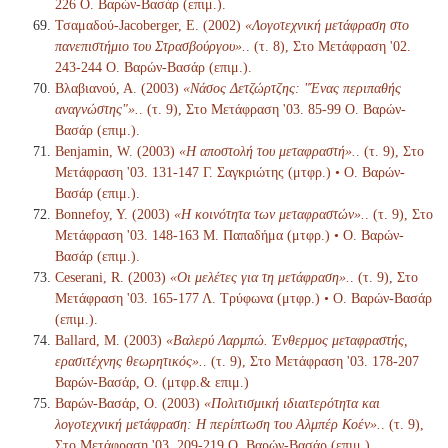
226 Ο. Βαρών-Βασάρ (επιμ.).
Τσαμαδού-Jacoberger, Ε. (2002)
«Λογοτεχνική μετάφραση στο
πανεπιστήμιο του Στρασβούργου».
. (τ. 8), Στο Μετάφραση '02.
243-244 Ο. Βαρών-Βασάρ (επιμ.).
Βλαβιανού, Α. (2003)
«Νάσος Δετζώρτζης: "Ένας περιπαθής
αναγνώστης"».
. (τ. 9), Στο Μετάφραση '03. 85-99 Ο. Βαρών-
Βασάρ (επιμ.).
Benjamin, W. (2003)
«Η αποστολή του μεταφραστή».
. (τ. 9), Στο
Μετάφραση '03. 131-147 Γ. Σαγκριώτης (μτφρ.) • Ο. Βαρών-
Βασάρ (επιμ.).
Bonnefoy, Y. (2003)
«Η κοινότητα των μεταφραστών».
. (τ. 9), Στο
Μετάφραση '03. 148-163 Μ. Παπαδήμα (μτφρ.) • Ο. Βαρών-
Βασάρ (επιμ.).
Ceserani, R. (2003)
«Οι μελέτες για τη μετάφραση».
. (τ. 9), Στο
Μετάφραση '03. 165-177 Λ. Τρύφωνα (μτφρ.) • Ο. Βαρών-Βασάρ
(επιμ.).
Ballard, M. (2003)
«Βαλερύ Λαρμπώ. Ένθερμος μεταφραστής,
ερασιτέχνης θεωρητικός».
. (τ. 9), Στο Μετάφραση '03. 178-207
Βαρών-Βασάρ, Ο. (μτφρ.& επιμ.)
Βαρών-Βασάρ, Ο. (2003)
«Πολιτισμική ιδιαιτερότητα και
λογοτεχνική μετάφραση: Η περίπτωση του Αλμπέρ Κοέν».
. (τ. 9),
Στο Μετάφραση '03. 209-219 Ο. Βαρών-Βασάρ (επιμ.).