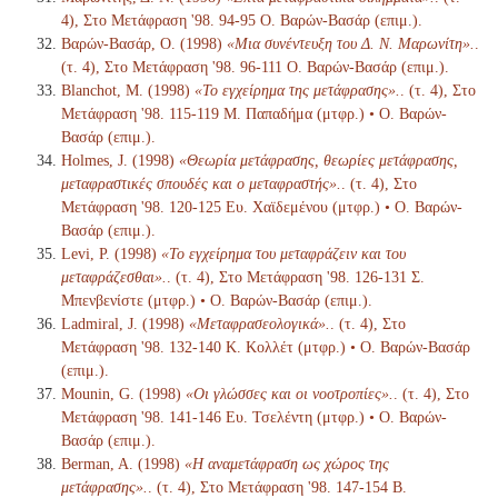
4), Στο Μετάφραση '98. 94-95 Ο. Βαρών-Βασάρ (επιμ.).
Βαρών-Βασάρ, Ο. (1998)
«Μια συνέντευξη του Δ. Ν. Μαρωνίτη».
.
(τ. 4), Στο Μετάφραση '98. 96-111 Ο. Βαρών-Βασάρ (επιμ.).
Blanchot, M. (1998)
«Το εγχείρημα της μετάφρασης».
. (τ. 4), Στο
Μετάφραση '98. 115-119 Μ. Παπαδήμα (μτφρ.) • Ο. Βαρών-
Βασάρ (επιμ.).
Holmes, J. (1998)
«Θεωρία μετάφρασης, θεωρίες μετάφρασης,
μεταφραστικές σπουδές και ο μεταφραστής».
. (τ. 4), Στο
Μετάφραση '98. 120-125 Ευ. Χαϊδεμένου (μτφρ.) • Ο. Βαρών-
Βασάρ (επιμ.).
Levi, P. (1998)
«Το εγχείρημα του μεταφράζειν και του
μεταφράζεσθαι».
. (τ. 4), Στο Μετάφραση '98. 126-131 Σ.
Μπενβενίστε (μτφρ.) • Ο. Βαρών-Βασάρ (επιμ.).
Ladmiral, J. (1998)
«Μεταφρασεολογικά».
. (τ. 4), Στο
Μετάφραση '98. 132-140 Κ. Κολλέτ (μτφρ.) • Ο. Βαρών-Βασάρ
(επιμ.).
Mounin, G. (1998)
«Οι γλώσσες και οι νοοτροπίες».
. (τ. 4), Στο
Μετάφραση '98. 141-146 Ευ. Τσελέντη (μτφρ.) • Ο. Βαρών-
Βασάρ (επιμ.).
Berman, A. (1998)
«Η αναμετάφραση ως χώρος της
μετάφρασης».
. (τ. 4), Στο Μετάφραση '98. 147-154 Β.