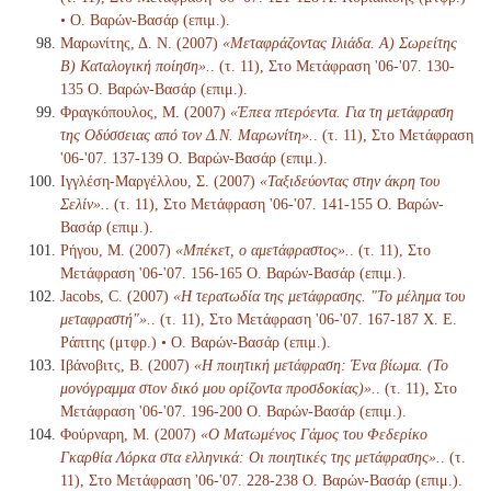
• Ο. Βαρών-Βασάρ (επιμ.).
Μαρωνίτης, Δ. Ν. (2007)
«Μεταφράζοντας Ιλιάδα. Α) Σωρείτης
Β) Καταλογική ποίηση».
. (τ. 11), Στο Μετάφραση '06-'07. 130-
135 Ο. Βαρών-Βασάρ (επιμ.).
Φραγκόπουλος, Μ. (2007)
«Έπεα πτερόεντα. Για τη μετάφραση
της Οδύσσειας από τον Δ.Ν. Μαρωνίτη».
. (τ. 11), Στο Μετάφραση
'06-'07. 137-139 Ο. Βαρών-Βασάρ (επιμ.).
Ιγγλέση-Μαργέλλου, Σ. (2007)
«Ταξιδεύοντας στην άκρη του
Σελίν».
. (τ. 11), Στο Μετάφραση '06-'07. 141-155 Ο. Βαρών-
Βασάρ (επιμ.).
Ρήγου, Μ. (2007)
«Μπέκετ, ο αμετάφραστος».
. (τ. 11), Στο
Μετάφραση '06-'07. 156-165 Ο. Βαρών-Βασάρ (επιμ.).
Jacobs, C. (2007)
«Η τερατωδία της μετάφρασης. "Το μέλημα του
μεταφραστή"».
. (τ. 11), Στο Μετάφραση '06-'07. 167-187 Χ. Ε.
Ράπτης (μτφρ.) • Ο. Βαρών-Βασάρ (επιμ.).
Ιβάνοβιτς, Β. (2007)
«Η ποιητική μετάφραση: Ένα βίωμα. (Το
μονόγραμμα στον δικό μου ορίζοντα προσδοκίας)».
. (τ. 11), Στο
Μετάφραση '06-'07. 196-200 Ο. Βαρών-Βασάρ (επιμ.).
Φούρναρη, Μ. (2007)
«Ο Ματωμένος Γάμος του Φεδερίκο
Γκαρθία Λόρκα στα ελληνικά: Οι ποιητικές της μετάφρασης».
. (τ.
11), Στο Μετάφραση '06-'07. 228-238 Ο. Βαρών-Βασάρ (επιμ.).