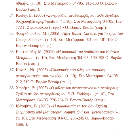
ηθική».
. (τ. 10), Στο Μετάφραση '04-'05. 143-150 Ο. Βαρών-
Βασάρ (επιμ.).
Keeley, E. (2005)
«Συνεργασία, αναθεώρηση και άλλα λιγότερο
συγχωρητέα αμαρτήματα».
. (τ. 10), Στο Μετάφραση '04-'05. 152-
172 Γ. Ζακοπούλου (μτφρ.) • Ο. Βαρών-Βασάρ (επιμ.).
Φραγκόπουλος, Μ. (2005)
«After Babel: Σκέψεις για το έργο του
George Steiner».
. (τ. 10), Στο Μετάφραση '04-'05. 181-189 Ο.
Βαρών-Βασάρ (επιμ.).
Ευσταθιάδη, Μ. (2005)
«Η μοιρασιά του διαβόλου του Fabrice
Melquiot».
. (τ. 10), Στο Μετάφραση '04-'05. 190-198 Ο. Βαρών-
Βασάρ (επιμ.).
Κόνολι, Ντ. (2005)
«Γλωσσικές ποικιλίες και ποικίλες
μεταφραστικές στρατηγικές».
. (τ. 10), Στο Μετάφραση '04-'05.
212-219 Ο. Βαρών-Βασάρ (επιμ.).
Χωρέμη, Θ. (2005)
«Ο ρόλος του περικειμένου στη μετάφραση:
Σχόλια σε δύο μεταφράσεις του Κ.Π. Καβάφη».
. (τ. 10), Στο
Μετάφραση '04-'05. 226-234 Ο. Βαρών-Βασάρ (επιμ.).
Ιβάνοβιτς, Β. (2005)
«Η παρακαταθήκη του Δον Κιχώτη:
Στιγμιότυπα από μια ιστορία "ερμηνειών" και "μεταφράσεων"».
.
(τ. 10), Στο Μετάφραση '04-'05. 236-245 Ο. Βαρών-Βασάρ
(επιμ.).