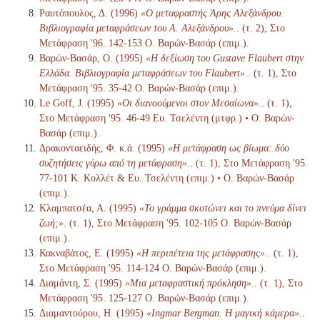
Ραυτόπουλος, Δ. (1996)
«Ο μεταφραστής Άρης Αλεξάνδρου.
Βιβλιογραφία μεταφράσεων του Α. Αλεξάνδρου».
. (τ. 2), Στο
Μετάφραση '96. 142-153 Ο. Βαρών-Βασάρ (επιμ.).
Βαρών-Βασάρ, Ο. (1995)
«Η δεξίωση του Gustave Flaubert στην
Ελλάδα. Βιβλιογραφία μεταφράσεων του Flaubert».
. (τ. 1), Στο
Μετάφραση '95. 35-42 Ο. Βαρών-Βασάρ (επιμ.).
Le Goff, J. (1995)
«Οι διανοούμενοι στον Μεσαίωνα».
. (τ. 1),
Στο Μετάφραση '95. 46-49 Ευ. Τσελέντη (μτφρ.) • Ο. Βαρών-
Βασάρ (επιμ.).
Δρακονταειδής, Φ. κ.ά. (1995)
«Η μετάφραση ως βίωμα: δύο
συζητήσεις γύρω από τη μετάφραση».
. (τ. 1), Στο Μετάφραση '95.
77-101 Κ. Κολλέτ & Ευ. Τσελέντη (επιμ.) • Ο. Βαρών-Βασάρ
(επιμ.).
Κλαμπατσέα, Α. (1995)
«Το γράμμα σκοτώνει και το πνεύμα δίνει
ζωή;»
. (τ. 1), Στο Μετάφραση '95. 102-105 Ο. Βαρών-Βασάρ
(επιμ.).
Κακναβάτος, Ε. (1995)
«Η περιπέτεια της μετάφρασης».
. (τ. 1),
Στο Μετάφραση '95. 114-124 Ο. Βαρών-Βασάρ (επιμ.).
Διαμάντη, Σ. (1995)
«Μια μεταφραστική πρόκληση».
. (τ. 1), Στο
Μετάφραση '95. 125-127 Ο. Βαρών-Βασάρ (επιμ.).
Διαμαντούρου, Η. (1995)
«Ingmar Bergman. Η μαγική κάμερα».
.