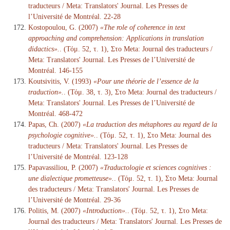
traducteurs / Meta: Translators' Journal. Les Presses de
l’Université de Montréal. 22-28
Kostopoulou, G. (2007)
«The role of coherence in text
approaching and comprehension: Applications in translation
didactics».
. (Τόμ. 52, τ. 1), Στο Meta: Journal des traducteurs /
Meta: Translators' Journal. Les Presses de l’Université de
Montréal. 146-155
Koutsivitis, V. (1993)
«Pour une théorie de l’essence de la
traduction».
. (Τόμ. 38, τ. 3), Στο Meta: Journal des traducteurs /
Meta: Translators' Journal. Les Presses de l’Université de
Montréal. 468-472
Papas, Ch. (2007)
«La traduction des métaphores au regard de la
psychologie cognitive».
. (Τόμ. 52, τ. 1), Στο Meta: Journal des
traducteurs / Meta: Translators' Journal. Les Presses de
l’Université de Montréal. 123-128
Papavassiliou, P. (2007)
«Traductologie et sciences cognitives :
une dialectique prometteuse».
. (Τόμ. 52, τ. 1), Στο Meta: Journal
des traducteurs / Meta: Translators' Journal. Les Presses de
l’Université de Montréal. 29-36
Politis, M. (2007)
«Introduction».
. (Τόμ. 52, τ. 1), Στο Meta:
Journal des traducteurs / Meta: Translators' Journal. Les Presses de