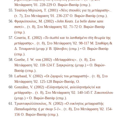
Μετάφραση '01. 228-229 Ο. Βαρών-Βασάρ (επιμ.).
Τσαλίκη-Μηλιώνη, Τ. (2001)
«Νέες σπουδές για τη μετάφραση».
.
(τ. 7), Στο Μετάφραση '01. 236-237 Ο. Βαρών-Βασάρ (επιμ.).
Φραγκόπουλος, Μ. (2002)
«John Keats. La belle dame sans
merci».
. (τ. 8), Στο Μετάφραση '02. 71-72 Ο. Βαρών-Βασάρ
(επιμ.).
Coseriu, E. (2002)
«Το σωστό και το λανθασμένο στη θεωρία της
μετάφρασης».
. (τ. 8), Στο Μετάφραση '02. 98-117 Μ. Σπαθάρη &
Δ. Τσιαμαντά (μτφρ.)/ Β. Ιβάνοβιτς (επιμ.) • Ο. Βαρών-Βασάρ
(επιμ.).
Goethe, J. W. von (2002)
«Μεταφράσεις».
. (τ. 8), Στο
Μετάφραση '02. 118-124 Γ. Σαγκριώτης (μτφρ.) • Ο. Βαρών-
Βασάρ (επιμ.).
Larbaud, V. (2002)
«Οι ζυγαριές του μεταφραστή».
. (τ. 8), Στο
Μετάφραση '02. 125-128 Βαρών-Βασάρ, Ο.
González, V. (2002)
«Ελληνισμός/οί, φιλελληνισμός/οί και
μετάφραση».
. (τ. 8), Στο Μετάφραση '02. 140-145 Γ. Ζακοπούλου
(μτφρ.) • Ο. Βαρών-Βασάρ (επιμ.).
Τριανταφυλλόπουλος, Ν. (2002)
«Ο ευκίνητος μεταφραστής
Παπαδιαμάντης ή με σκορ 5-1».
. (τ. 8), Στο Μετάφραση '02. 154-
156 Ο. Βαρών-Βασάρ (επιμ.).