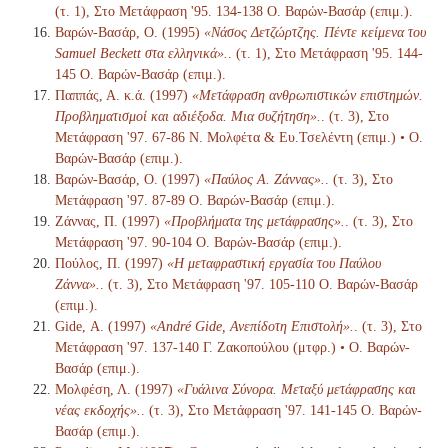
(τ. 1), Στο Μετάφραση '95. 134-138 Ο. Βαρών-Βασάρ (επιμ.).
Βαρών-Βασάρ, Ο. (1995)
«Νάσος Δετζώρτζης. Πέντε κείμενα του
Samuel Beckett στα ελληνικά».
. (τ. 1), Στο Μετάφραση '95. 144-
145 Ο. Βαρών-Βασάρ (επιμ.).
Παππάς, Α. κ.ά. (1997)
«Μετάφραση ανθρωπιστικών επιστημών.
Προβληματισμοί και αδιέξοδα. Μια συζήτηση».
. (τ. 3), Στο
Μετάφραση '97. 67-86 Ν. Μολφέτα & Ευ.Τσελέντη (επιμ.) • Ο.
Βαρών-Βασάρ (επιμ.).
Βαρών-Βασάρ, Ο. (1997)
«Παύλος Α. Ζάννας».
. (τ. 3), Στο
Μετάφραση '97. 87-89 Ο. Βαρών-Βασάρ (επιμ.).
Ζάννας, Π. (1997)
«Προβλήματα της μετάφρασης».
. (τ. 3), Στο
Μετάφραση '97. 90-104 Ο. Βαρών-Βασάρ (επιμ.).
Πούλος, Π. (1997)
«Η μεταφραστική εργασία του Παύλου
Ζάννα».
. (τ. 3), Στο Μετάφραση '97. 105-110 Ο. Βαρών-Βασάρ
(επιμ.).
Gide, Α. (1997)
«André Gide, Ανεπίδοτη Επιστολή».
. (τ. 3), Στο
Μετάφραση '97. 137-140 Γ. Ζακοπούλου (μτφρ.) • Ο. Βαρών-
Βασάρ (επιμ.).
Μολφέση, Λ. (1997)
«Γυάλινα Σύνορα. Μεταξύ μετάφρασης και
νέας εκδοχής».
. (τ. 3), Στο Μετάφραση '97. 141-145 Ο. Βαρών-
Βασάρ (επιμ.).