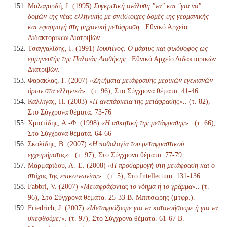
Μαλαγαρδή, Ι. (1995)
Συγκριτική ανάλυση "να" και "για να"
δομών της νέας ελληνικής με αντίστοιχες δομές της γερμανικής
και εφαρμογή στη μηχανική μετάφραση.
. Εθνικό Αρχείο
Διδακτορικών Διατριβών.
Τσαγγαλίδης, Ι. (1991)
Ιουστίνος. Ο μάρτυς και φιλόσοφος ως
ερμηνευτής της Παλαιάς Διαθήκης.
. Εθνικό Αρχείο Διδακτορικών
Διατριβών.
Φαράκλας, Γ. (2007)
«Ζητήματα μετάφρασης μερικών εγελιανών
όρων στα ελληνικά».
. (τ. 96), Στο Σύγχρονα θέματα. 41-46
Καλλιγάς, Π. (2003)
«Η ανεπάρκεια της μετάφρασης».
. (τ. 82),
Στο Σύγχρονα θέματα. 73-76
Χριστίδης, Α.-Φ. (1998)
«Η ασκητική της μετάφρασης».
. (τ. 66),
Στο Σύγχρονα θέματα. 64-66
Σκολίδης, Β. (2007)
«Η παθολογία του μεταφραστικού
εγχειρήματος».
. (τ. 97), Στο Σύγχρονα θέματα. 77-79
Μαρμαρίδου, Α.-Ε. (2008)
«Η προσαρμογή στη μετάφραση και ο
στόχος της επικοινωνίας».
. (τ. 5), Στο Intellectum. 131-136
Fabbri, V. (2007)
«Μεταφράζοντας το νόημα ή το γράμμα».
. (τ.
96), Στο Σύγχρονα θέματα. 25-33 Β. Μπιτσώρης (μτφρ.).
Friedrich, J. (2007)
«Μεταφράζουμε για να κατανοήσουμε ή για να
σκεφθούμε;»
. (τ. 97), Στο Σύγχρονα θέματα. 61-67 Β.