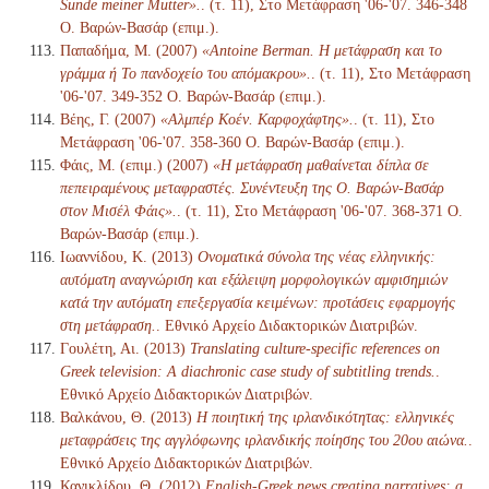
Sünde meiner Mutter».
. (τ. 11), Στο Μετάφραση '06-'07. 346-348
Ο. Βαρών-Βασάρ (επιμ.).
Παπαδήμα, Μ. (2007)
«Antoine Berman. Η μετάφραση και το
γράμμα ή Το πανδοχείο του απόμακρου».
. (τ. 11), Στο Μετάφραση
'06-'07. 349-352 Ο. Βαρών-Βασάρ (επιμ.).
Βέης, Γ. (2007)
«Αλμπέρ Κοέν. Καρφοχάφτης».
. (τ. 11), Στο
Μετάφραση '06-'07. 358-360 Ο. Βαρών-Βασάρ (επιμ.).
Φάις, Μ. (επιμ.) (2007)
«Η μετάφραση μαθαίνεται δίπλα σε
πεπειραμένους μεταφραστές. Συνέντευξη της Ο. Βαρών-Βασάρ
στον Μισέλ Φάις».
. (τ. 11), Στο Μετάφραση '06-'07. 368-371 Ο.
Βαρών-Βασάρ (επιμ.).
Ιωαννίδου, Κ. (2013)
Ονοματικά σύνολα της νέας ελληνικής:
αυτόματη αναγνώριση και εξάλειψη μορφολογικών αμφισημιών
κατά την αυτόματη επεξεργασία κειμένων: προτάσεις εφαρμογής
στη μετάφραση.
. Εθνικό Αρχείο Διδακτορικών Διατριβών.
Γουλέτη, Αι. (2013)
Translating culture-specific references on
Greek television: A diachronic case study of subtitling trends.
.
Εθνικό Αρχείο Διδακτορικών Διατριβών.
Βαλκάνου, Θ. (2013)
Η ποιητική της ιρλανδικότητας: ελληνικές
μεταφράσεις της αγγλόφωνης ιρλανδικής ποίησης του 20ου αιώνα.
.
Εθνικό Αρχείο Διδακτορικών Διατριβών.
Κανικλίδου, Θ. (2012)
English-Greek news creating narratives: a