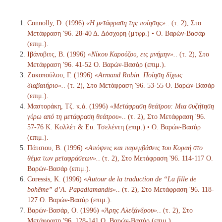
Connolly, D. (1996)
«Η μετάφραση της ποίησης».
. (τ. 2), Στο
Μετάφραση '96. 28-40 Δ. Δόσχορη (μτφρ.) • Ο. Βαρών-Βασάρ
(επιμ.).
Ιβάνοβιτς, Β. (1996)
«Νίκου Καρούζου, εις μνήμην».
. (τ. 2), Στο
Μετάφραση '96. 41-52 Ο. Βαρών-Βασάρ (επιμ.).
Ζακοπούλου, Γ. (1996)
«Armand Robin. Ποίηση δίχως
διαβατήριο».
. (τ. 2), Στο Μετάφραση '96. 53-55 Ο. Βαρών-Βασάρ
(επιμ.).
Μαστοράκη, Τζ. κ.ά. (1996)
«Μετάφραση θεάτρου: Μια συζήτηση
γύρω από τη μετάφραση θεάτρου».
. (τ. 2), Στο Μετάφραση '96.
57-76 Κ. Κολλέτ & Ευ. Τσελέντη (επιμ.) • Ο. Βαρών-Βασάρ
(επιμ.).
Πάτσιου, Β. (1996)
«Απόψεις και παρεμβάσεις του Κοραή στο
θέμα των μεταφράσεων».
. (τ. 2), Στο Μετάφραση '96. 114-117 Ο.
Βαρών-Βασάρ (επιμ.).
Coressis, Κ. (1996)
«Autour de la traduction de “La fille de
bohême” d’A. Papadiamandis».
. (τ. 2), Στο Μετάφραση '96. 118-
127 Ο. Βαρών-Βασάρ (επιμ.).
Βαρών-Βασάρ, Ο. (1996)
«Άρης Αλεξάνδρου».
. (τ. 2), Στο
Μετάφραση '96. 128-141 Ο. Βαρών-Βασάρ (επιμ.).