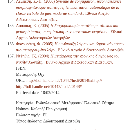
Λεμπέση, Ζ.-Π. (2006)
Systeme de conjugaison, reconnaissance
morphosyntaxique statistique, lemmatisation automatique de la
classe verbale du grec moderne standard.
. Εθνικό Αρχείο
Διδακτορικών Διατριβών.
Λουπάκη, Ε. (2005)
Η διαφοροποίηση μεταξύ πρωτότυπου και
μεταφράσματος: η περίπτωση των κοινοτικών κειμένων.
. Εθνικό
Αρχείο Διδακτορικών Διατριβών.
Φανουράκη, Φ. (2005)
Η συνύπαρξη λόγιων και δημοτικών τύπων
στο μεταφρασμένο λόγο.
. Εθνικό Αρχείο Διδακτορικών Διατριβών.
Ντέηβις, Τζ. (2004)
Η μετάφραση της χρονικής διηγήσεως του
Νικήτα Χωνιάτη.
. Εθνικό Αρχείο Διδακτορικών Διατριβών.
ISBN:
Μετάφραση: Όχι
URL:
http://hdl.handle.net/10442/hedi/20148#http://
http://hdl.handle.net/10442/hedi/20148#
Retrieval date: 18/03/2014
Κατηγορία: Ενδογλωσσική Μετάφραση/ Γλωσσικό Ζήτημα
Holmes: Καθαρή/ Περιγραφική
Γλώσσα πηγής: EL
Τύπος έκδοσης: Διδακτορική Διατριβή