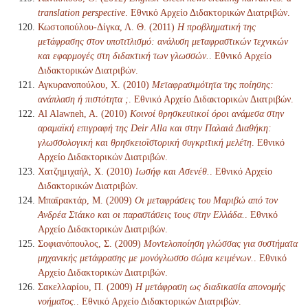
translation perspective
. Εθνικό Αρχείο Διδακτορικών Διατριβών.
Κωστοπούλου-Δίγκα, Λ. Θ. (2011)
Η προβληματική της
μετάφρασης στον υποτιτλισμό: ανάλυση μεταφραστικών τεχνικών
και εφαρμογές στη διδακτική των γλωσσών.
. Εθνικό Αρχείο
Διδακτορικών Διατριβών.
Αγκυρανοπούλου, Χ. (2010)
Μεταφρασιμότητα της ποίησης:
ανάπλαση ή πιστότητα ;
. Εθνικό Αρχείο Διδακτορικών Διατριβών.
Al Alawneh, A. (2010)
Κοινοί θρησκευτικοί όροι ανάμεσα στην
αραμαϊκή επιγραφή της Deir Alla και στην Παλαιά Διαθήκη:
γλωσσολογική και θρησκειοϊστορική συγκριτική μελέτη
. Εθνικό
Αρχείο Διδακτορικών Διατριβών.
Χατζημιχαήλ, Χ. (2010)
Ιωσήφ και Ασενέθ.
. Εθνικό Αρχείο
Διδακτορικών Διατριβών.
Μπαϊρακτάρ, Μ. (2009)
Οι μεταφράσεις του Μαριβώ από τον
Ανδρέα Στάικο και οι παραστάσεις τους στην Ελλάδα.
. Εθνικό
Αρχείο Διδακτορικών Διατριβών.
Σοφιανόπουλος, Σ. (2009)
Μοντελοποίηση γλώσσας για συστήματα
μηχανικής μετάφρασης με μονόγλωσσο σώμα κειμένων.
. Εθνικό
Αρχείο Διδακτορικών Διατριβών.
Σακελλαρίου, Π. (2009)
Η μετάφραση ως διαδικασία απονομής
νοήματος.
. Εθνικό Αρχείο Διδακτορικών Διατριβών.