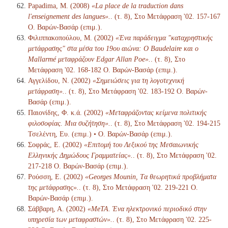
Papadima, M. (2008)
«La place de la traduction dans
l'enseignement des langues».
. (τ. 8), Στο Μετάφραση '02. 157-167
Ο. Βαρών-Βασάρ (επιμ.).
Φιλιππακοπούλου, Μ. (2002)
«Ένα παράδειγμα "καταχρηστικής
μετάφρασης" στα μέσα του 19ου αιώνα: Ο Baudelaire και ο
Mallarmé μεταφράζουν Edgar Allan Poe».
. (τ. 8), Στο
Μετάφραση '02. 168-182 Ο. Βαρών-Βασάρ (επιμ.).
Αγγελίδου, Ν. (2002)
«Σημειώσεις για τη λογοτεχνική
μετάφραση».
. (τ. 8), Στο Μετάφραση '02. 183-192 Ο. Βαρών-
Βασάρ (επιμ.).
Παιονίδης, Φ. κ.ά. (2002)
«Μεταφράζοντας κείμενα πολιτικής
φιλοσοφίας. Μια συζήτηση».
. (τ. 8), Στο Μετάφραση '02. 194-215
Τσελέντη, Ευ. (επιμ.) • Ο. Βαρών-Βασάρ (επιμ.).
Σοφράς, Ε. (2002)
«Επιτομή του Λεξικού της Μεσαιωνικής
Ελληνικής Δημώδους Γραμματείας».
. (τ. 8), Στο Μετάφραση '02.
217-218 Ο. Βαρών-Βασάρ (επιμ.).
Ρούσση, Ε. (2002)
«Georges Mounin, Tα θεωρητικά προβλήματα
της μετάφρασης».
. (τ. 8), Στο Μετάφραση '02. 219-221 Ο.
Βαρών-Βασάρ (επιμ.).
Σάββαρη, Α. (2002)
«MeTA. Ένα ηλεκτρονικό περιοδικό στην
υπηρεσία των μεταφραστών».
. (τ. 8), Στο Μετάφραση '02. 225-