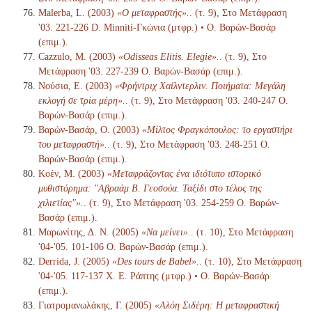
Malerba, L. (2003)
«Ο μεταφραστής».
. (τ. 9), Στο Μετάφραση
'03. 221-226 D. Minniti-Γκώνια (μτφρ.) • Ο. Βαρών-Βασάρ
(επιμ.).
Cazzulo, M. (2003)
«Odisseas Elitis. Elegie».
. (τ. 9), Στο
Μετάφραση '03. 227-239 Ο. Βαρών-Βασάρ (επιμ.).
Νούσια, Ε. (2003)
«Φρήντριχ Χαίλντερλιν. Ποιήματα: Μεγάλη
εκλογή σε τρία μέρη».
. (τ. 9), Στο Μετάφραση '03. 240-247 Ο.
Βαρών-Βασάρ (επιμ.).
Βαρών-Βασάρ, Ο. (2003)
«Μίλτος Φραγκόπουλος: το εργαστήρι
του μεταφραστή».
. (τ. 9), Στο Μετάφραση '03. 248-251 Ο.
Βαρών-Βασάρ (επιμ.).
Κοέν, Μ. (2003)
«Μεταφράζοντας ένα ιδιότυπο ιστορικό
μυθιστόρημα: "Αβραάμ Β. Γεοσούα. Ταξίδι στο τέλος της
χιλιετίας"».
. (τ. 9), Στο Μετάφραση '03. 254-259 Ο. Βαρών-
Βασάρ (επιμ.).
Μαρωνίτης, Δ. Ν. (2005)
«Να μείνει».
. (τ. 10), Στο Μετάφραση
'04-'05. 101-106 Ο. Βαρών-Βασάρ (επιμ.).
Derrida, J. (2005)
«Des tours de Babel».
. (τ. 10), Στο Μετάφραση
'04-'05. 117-137 Χ. Ε. Ράπτης (μτφρ.) • Ο. Βαρών-Βασάρ
(επιμ.).
Γιατρομανωλάκης, Γ. (2005)
«Αλόη Σιδέρη: Η μεταφραστική