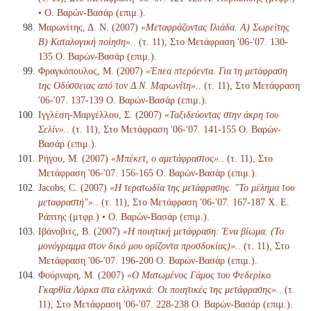
• Ο. Βαρών-Βασάρ (επιμ.).
Μαρωνίτης, Δ. Ν. (2007)
«Μεταφράζοντας Ιλιάδα. Α) Σωρείτης
Β) Καταλογική ποίηση».
. (τ. 11), Στο Μετάφραση '06-'07. 130-
135 Ο. Βαρών-Βασάρ (επιμ.).
Φραγκόπουλος, Μ. (2007)
«Έπεα πτερόεντα. Για τη μετάφραση
της Οδύσσειας από τον Δ.Ν. Μαρωνίτη».
. (τ. 11), Στο Μετάφραση
'06-'07. 137-139 Ο. Βαρών-Βασάρ (επιμ.).
Ιγγλέση-Μαργέλλου, Σ. (2007)
«Ταξιδεύοντας στην άκρη του
Σελίν».
. (τ. 11), Στο Μετάφραση '06-'07. 141-155 Ο. Βαρών-
Βασάρ (επιμ.).
Ρήγου, Μ. (2007)
«Μπέκετ, ο αμετάφραστος».
. (τ. 11), Στο
Μετάφραση '06-'07. 156-165 Ο. Βαρών-Βασάρ (επιμ.).
Jacobs, C. (2007)
«Η τερατωδία της μετάφρασης. "Το μέλημα του
μεταφραστή"».
. (τ. 11), Στο Μετάφραση '06-'07. 167-187 Χ. Ε.
Ράπτης (μτφρ.) • Ο. Βαρών-Βασάρ (επιμ.).
Ιβάνοβιτς, Β. (2007)
«Η ποιητική μετάφραση: Ένα βίωμα. (Το
μονόγραμμα στον δικό μου ορίζοντα προσδοκίας)».
. (τ. 11), Στο
Μετάφραση '06-'07. 196-200 Ο. Βαρών-Βασάρ (επιμ.).
Φούρναρη, Μ. (2007)
«Ο Ματωμένος Γάμος του Φεδερίκο
Γκαρθία Λόρκα στα ελληνικά: Οι ποιητικές της μετάφρασης».
. (τ.
11), Στο Μετάφραση '06-'07. 228-238 Ο. Βαρών-Βασάρ (επιμ.).