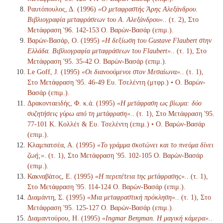
Ραυτόπουλος, Δ. (1996)
«Ο μεταφραστής Άρης Αλεξάνδρου.
Βιβλιογραφία μεταφράσεων του Α. Αλεξάνδρου».
. (τ. 2), Στο
Μετάφραση '96. 142-153 Ο. Βαρών-Βασάρ (επιμ.).
Βαρών-Βασάρ, Ο. (1995)
«Η δεξίωση του Gustave Flaubert στην
Ελλάδα. Βιβλιογραφία μεταφράσεων του Flaubert».
. (τ. 1), Στο
Μετάφραση '95. 35-42 Ο. Βαρών-Βασάρ (επιμ.).
Le Goff, J. (1995)
«Οι διανοούμενοι στον Μεσαίωνα».
. (τ. 1),
Στο Μετάφραση '95. 46-49 Ευ. Τσελέντη (μτφρ.) • Ο. Βαρών-
Βασάρ (επιμ.).
Δρακονταειδής, Φ. κ.ά. (1995)
«Η μετάφραση ως βίωμα: δύο
συζητήσεις γύρω από τη μετάφραση».
. (τ. 1), Στο Μετάφραση '95.
77-101 Κ. Κολλέτ & Ευ. Τσελέντη (επιμ.) • Ο. Βαρών-Βασάρ
(επιμ.).
Κλαμπατσέα, Α. (1995)
«Το γράμμα σκοτώνει και το πνεύμα δίνει
ζωή;»
. (τ. 1), Στο Μετάφραση '95. 102-105 Ο. Βαρών-Βασάρ
(επιμ.).
Κακναβάτος, Ε. (1995)
«Η περιπέτεια της μετάφρασης».
. (τ. 1),
Στο Μετάφραση '95. 114-124 Ο. Βαρών-Βασάρ (επιμ.).
Διαμάντη, Σ. (1995)
«Μια μεταφραστική πρόκληση».
. (τ. 1), Στο
Μετάφραση '95. 125-127 Ο. Βαρών-Βασάρ (επιμ.).
Διαμαντούρου, Η. (1995)
«Ingmar Bergman. Η μαγική κάμερα».
.