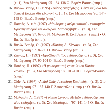
(τ. 1), Στο Μετάφραση '95. 134-138 Ο. Βαρών-Βασάρ (επιμ.).
Βαρών-Βασάρ, Ο. (1995)
«Νάσος Δετζώρτζης. Πέντε κείμενα του
Samuel Beckett στα ελληνικά».
. (τ. 1), Στο Μετάφραση '95. 144-
145 Ο. Βαρών-Βασάρ (επιμ.).
Παππάς, Α. κ.ά. (1997)
«Μετάφραση ανθρωπιστικών επιστημών.
Προβληματισμοί και αδιέξοδα. Μια συζήτηση».
. (τ. 3), Στο
Μετάφραση '97. 67-86 Ν. Μολφέτα & Ευ.Τσελέντη (επιμ.) • Ο.
Βαρών-Βασάρ (επιμ.).
Βαρών-Βασάρ, Ο. (1997)
«Παύλος Α. Ζάννας».
. (τ. 3), Στο
Μετάφραση '97. 87-89 Ο. Βαρών-Βασάρ (επιμ.).
Ζάννας, Π. (1997)
«Προβλήματα της μετάφρασης».
. (τ. 3), Στο
Μετάφραση '97. 90-104 Ο. Βαρών-Βασάρ (επιμ.).
Πούλος, Π. (1997)
«Η μεταφραστική εργασία του Παύλου
Ζάννα».
. (τ. 3), Στο Μετάφραση '97. 105-110 Ο. Βαρών-Βασάρ
(επιμ.).
Gide, Α. (1997)
«André Gide, Ανεπίδοτη Επιστολή».
. (τ. 3), Στο
Μετάφραση '97. 137-140 Γ. Ζακοπούλου (μτφρ.) • Ο. Βαρών-
Βασάρ (επιμ.).
Μολφέση, Λ. (1997)
«Γυάλινα Σύνορα. Μεταξύ μετάφρασης και
νέας εκδοχής».
. (τ. 3), Στο Μετάφραση '97. 141-145 Ο. Βαρών-
Βασάρ (επιμ.).