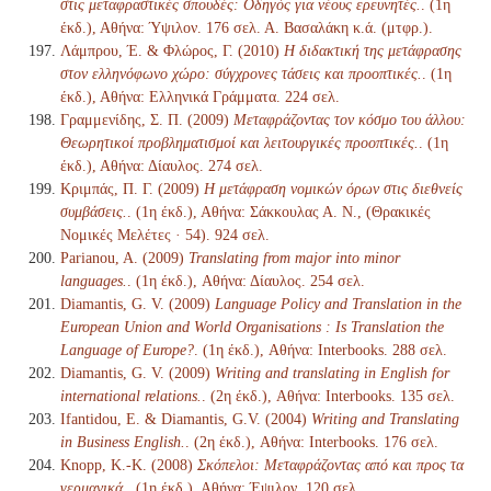
στις μεταφραστικές σπουδές: Οδηγός για νέους ερευνητές.
. (1η
έκδ.), Αθήνα: Ύψιλον. 176 σελ. Α. Βασαλάκη κ.ά. (μτφρ.).
Λάμπρου, Έ. & Φλώρος, Γ. (2010)
Η διδακτική της μετάφρασης
στον ελληνόφωνο χώρο: σύγχρονες τάσεις και προοπτικές.
. (1η
έκδ.), Αθήνα: Ελληνικά Γράμματα. 224 σελ.
Γραμμενίδης, Σ. Π. (2009)
Μεταφράζοντας τον κόσμο του άλλου:
Θεωρητικοί προβληματισμοί και λειτουργικές προοπτικές.
. (1η
έκδ.), Αθήνα: Δίαυλος. 274 σελ.
Κριμπάς, Π. Γ. (2009)
Η μετάφραση νομικών όρων στις διεθνείς
συμβάσεις.
. (1η έκδ.), Αθήνα: Σάκκουλας Α. Ν., (Θρακικές
Νομικές Μελέτες · 54). 924 σελ.
Parianou, A. (2009)
Translating from major into minor
languages.
. (1η έκδ.), Αθήνα: Δίαυλος. 254 σελ.
Diamantis, G. V. (2009)
Language Policy and Translation in the
European Union and World Organisations : Is Translation the
Language of Europe?
. (1η έκδ.), Αθήνα: Interbooks. 288 σελ.
Diamantis, G. V. (2009)
Writing and translating in English for
international relations.
. (2η έκδ.), Αθήνα: Interbooks. 135 σελ.
Ifantidou, Ε. & Diamantis, G.V. (2004)
Writing and Translating
in Business English.
. (2η έκδ.), Αθήνα: Interbooks. 176 σελ.
Knopp, K.-K. (2008)
Σκόπελοι: Μεταφράζοντας από και προς τα
γερμανικά.
. (1η έκδ.), Αθήνα: Έψιλον. 120 σελ.