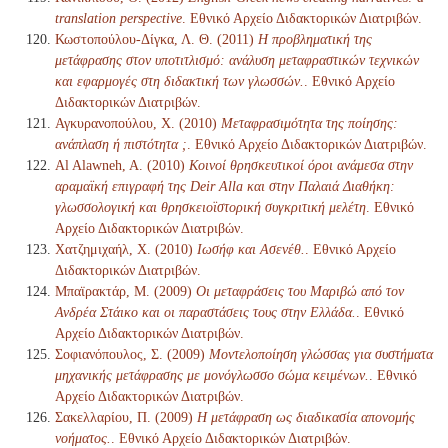
translation perspective
. Εθνικό Αρχείο Διδακτορικών Διατριβών.
Κωστοπούλου-Δίγκα, Λ. Θ. (2011)
Η προβληματική της
μετάφρασης στον υποτιτλισμό: ανάλυση μεταφραστικών τεχνικών
και εφαρμογές στη διδακτική των γλωσσών.
. Εθνικό Αρχείο
Διδακτορικών Διατριβών.
Αγκυρανοπούλου, Χ. (2010)
Μεταφρασιμότητα της ποίησης:
ανάπλαση ή πιστότητα ;
. Εθνικό Αρχείο Διδακτορικών Διατριβών.
Al Alawneh, A. (2010)
Κοινοί θρησκευτικοί όροι ανάμεσα στην
αραμαϊκή επιγραφή της Deir Alla και στην Παλαιά Διαθήκη:
γλωσσολογική και θρησκειοϊστορική συγκριτική μελέτη
. Εθνικό
Αρχείο Διδακτορικών Διατριβών.
Χατζημιχαήλ, Χ. (2010)
Ιωσήφ και Ασενέθ.
. Εθνικό Αρχείο
Διδακτορικών Διατριβών.
Μπαϊρακτάρ, Μ. (2009)
Οι μεταφράσεις του Μαριβώ από τον
Ανδρέα Στάικο και οι παραστάσεις τους στην Ελλάδα.
. Εθνικό
Αρχείο Διδακτορικών Διατριβών.
Σοφιανόπουλος, Σ. (2009)
Μοντελοποίηση γλώσσας για συστήματα
μηχανικής μετάφρασης με μονόγλωσσο σώμα κειμένων.
. Εθνικό
Αρχείο Διδακτορικών Διατριβών.
Σακελλαρίου, Π. (2009)
Η μετάφραση ως διαδικασία απονομής
νοήματος.
. Εθνικό Αρχείο Διδακτορικών Διατριβών.