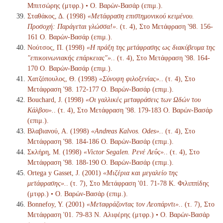
Μπιτσώρης (μτφρ.) • Ο. Βαρών-Βασάρ (επιμ.).
Σταθάκος, Δ. (1998)
«Μετάφραση επιστημονικού κειμένου.
Προσοχή: Παράγεται γλώσσα!»
. (τ. 4), Στο Μετάφραση '98. 156-
161 Ο. Βαρών-Βασάρ (επιμ.).
Νούτσος, Π. (1998)
«Η πράξη της μετάφρασης ως διακύβευμα της
"επικοινωνιακής επάρκειας"».
. (τ. 4), Στο Μετάφραση '98. 164-
170 Ο. Βαρών-Βασάρ (επιμ.).
Χατζόπουλος, Θ. (1998)
«Σύνοψη φιλοξενίας».
. (τ. 4), Στο
Μετάφραση '98. 172-177 Ο. Βαρών-Βασάρ (επιμ.).
Bouchard, J. (1998)
«Οι γαλλικές μεταφράσεις των Ωδών του
Κάλβου».
. (τ. 4), Στο Μετάφραση '98. 179-183 Ο. Βαρών-Βασάρ
(επιμ.).
Βλαβιανού, Α. (1998)
«Andreas Kalvos. Odes».
. (τ. 4), Στο
Μετάφραση '98. 184-186 Ο. Βαρών-Βασάρ (επιμ.).
Σκλήρη, Μ. (1998)
«Victor Segalen. Ρενέ Λεΰς».
. (τ. 4), Στο
Μετάφραση '98. 188-190 Ο. Βαρών-Βασάρ (επιμ.).
Ortega y Gasset, J. (2001)
«Μιζέρια και μεγαλείο της
μετάφρασης».
. (τ. 7), Στο Μετάφραση '01. 71-78 K. Φιλιππίδης
(μτφρ.) • Ο. Βαρών-Βασάρ (επιμ.).
Bonnefoy, Y. (2001)
«Μεταφράζοντας τον Λεοπάρντι».
. (τ. 7), Στο
Μετάφραση '01. 79-83 N. Αλιφέρης (μτφρ.) • Ο. Βαρών-Βασάρ