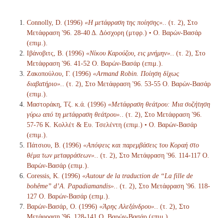
Connolly, D. (1996)
«Η μετάφραση της ποίησης».
. (τ. 2), Στο
Μετάφραση '96. 28-40 Δ. Δόσχορη (μτφρ.) • Ο. Βαρών-Βασάρ
(επιμ.).
Ιβάνοβιτς, Β. (1996)
«Νίκου Καρούζου, εις μνήμην».
. (τ. 2), Στο
Μετάφραση '96. 41-52 Ο. Βαρών-Βασάρ (επιμ.).
Ζακοπούλου, Γ. (1996)
«Armand Robin. Ποίηση δίχως
διαβατήριο».
. (τ. 2), Στο Μετάφραση '96. 53-55 Ο. Βαρών-Βασάρ
(επιμ.).
Μαστοράκη, Τζ. κ.ά. (1996)
«Μετάφραση θεάτρου: Μια συζήτηση
γύρω από τη μετάφραση θεάτρου».
. (τ. 2), Στο Μετάφραση '96.
57-76 Κ. Κολλέτ & Ευ. Τσελέντη (επιμ.) • Ο. Βαρών-Βασάρ
(επιμ.).
Πάτσιου, Β. (1996)
«Απόψεις και παρεμβάσεις του Κοραή στο
θέμα των μεταφράσεων».
. (τ. 2), Στο Μετάφραση '96. 114-117 Ο.
Βαρών-Βασάρ (επιμ.).
Coressis, Κ. (1996)
«Autour de la traduction de “La fille de
bohême” d’A. Papadiamandis».
. (τ. 2), Στο Μετάφραση '96. 118-
127 Ο. Βαρών-Βασάρ (επιμ.).
Βαρών-Βασάρ, Ο. (1996)
«Άρης Αλεξάνδρου».
. (τ. 2), Στο
Μετάφραση '96. 128-141 Ο. Βαρών-Βασάρ (επιμ.).