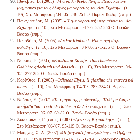
Ιβάνοβιτς, Β. (2005)
«Μια διπλή θερβαντινή επέτειος και ένα
μνημόσυνο για τους έλληνες μεταφραστές του Δον Κιχώτη».
. (τ.
10), Στο Μετάφραση '04-'05. 246-251 Ο. Βαρών-Βασάρ (επιμ.).
Παναγιωτίδου, Μ. (2005)
«Η (μεταφραστική) περιπέτεια του Δον
Κιχώτη».
. (τ. 10), Στο Μετάφραση '04-'05. 252-256 Ο. Βαρών-
Βασάρ (επιμ.).
Παπαδήμα, Μ. (2005)
«Arthur Rimbaud. Μια εποχή στην
κόλαση».
. (τ. 10), Στο Μετάφραση '04-'05. 271-275 Ο. Βαρών-
Βασάρ (επιμ.).
Νούσια, Έ. (2005)
«Konstantin Kavafis. Das Hauptwerk:
Gedichte griechisch und deutsch».
. (τ. 10), Στο Μετάφραση '04-
'05. 277-282 Ο. Βαρών-Βασάρ (επιμ.).
Κορίνθιος, Γ. (2005)
«Odisseas Elytis. Il giardino che entrava nel
mare».
. (τ. 10), Στο Μετάφραση '04-'05. 283-284 Ο. Βαρών-
Βασάρ (επιμ.).
Νούσια, Έ. (2007)
«Το τίμημα της μετάφρασης: Τέσσερα όψιμα
ποιήματα του Friedrich Hölderlin σε δύο εκδοχές».
. (τ. 11), Στο
Μετάφραση '06-'07. 69-82 Ο. Βαρών-Βασάρ (επιμ.).
Ζακοπούλου, Γ. (επιμ.) (2007)
«Αχιλλέας Κυριακίδης».
. (τ. 11),
Στο Μετάφραση '06-'07. 95-119 Ο. Βαρών-Βασάρ (επιμ.).
Μπόρχες, Χ. Λ. (2007)
«Οι [αγγλικές] μεταφράσεις του Ομήρου».
.
(τ. 11), Στο Μετάφραση '06-'07. 121-128 Α. Κυριακίδης (μτφρ.)