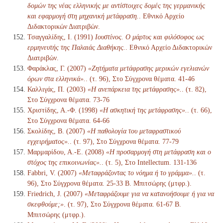
δομών της νέας ελληνικής με αντίστοιχες δομές της γερμανικής
και εφαρμογή στη μηχανική μετάφραση.
. Εθνικό Αρχείο
Διδακτορικών Διατριβών.
Τσαγγαλίδης, Ι. (1991)
Ιουστίνος. Ο μάρτυς και φιλόσοφος ως
ερμηνευτής της Παλαιάς Διαθήκης.
. Εθνικό Αρχείο Διδακτορικών
Διατριβών.
Φαράκλας, Γ. (2007)
«Ζητήματα μετάφρασης μερικών εγελιανών
όρων στα ελληνικά».
. (τ. 96), Στο Σύγχρονα θέματα. 41-46
Καλλιγάς, Π. (2003)
«Η ανεπάρκεια της μετάφρασης».
. (τ. 82),
Στο Σύγχρονα θέματα. 73-76
Χριστίδης, Α.-Φ. (1998)
«Η ασκητική της μετάφρασης».
. (τ. 66),
Στο Σύγχρονα θέματα. 64-66
Σκολίδης, Β. (2007)
«Η παθολογία του μεταφραστικού
εγχειρήματος».
. (τ. 97), Στο Σύγχρονα θέματα. 77-79
Μαρμαρίδου, Α.-Ε. (2008)
«Η προσαρμογή στη μετάφραση και ο
στόχος της επικοινωνίας».
. (τ. 5), Στο Intellectum. 131-136
Fabbri, V. (2007)
«Μεταφράζοντας το νόημα ή το γράμμα».
. (τ.
96), Στο Σύγχρονα θέματα. 25-33 Β. Μπιτσώρης (μτφρ.).
Friedrich, J. (2007)
«Μεταφράζουμε για να κατανοήσουμε ή για να
σκεφθούμε;»
. (τ. 97), Στο Σύγχρονα θέματα. 61-67 Β.
Μπιτσώρης (μτφρ.).