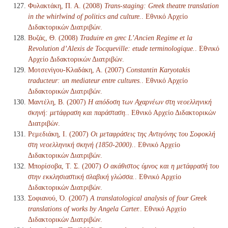
Φυλακτάκη, Π. Α. (2008)
Trans-staging: Greek theatre translation
in the whirlwind of politics and culture.
. Εθνικό Αρχείο
Διδακτορικών Διατριβών.
Βυζάς, Θ. (2008)
Traduire en grec L’Ancien Regime et la
Revolution d’Alexis de Tocqueville: etude terminologique.
. Εθνικό
Αρχείο Διδακτορικών Διατριβών.
Μοτσενίγου-Κλαδάκη, Α. (2007)
Constantin Karyotakis
traducteur: un mediateur entre cultures.
. Εθνικό Αρχείο
Διδακτορικών Διατριβών.
Μαντέλη, Β. (2007)
Η απόδοση των Αχαρνέων στη νεοελληνική
σκηνή: μετάφραση και παράσταση.
. Εθνικό Αρχείο Διδακτορικών
Διατριβών.
Ρεμεδιάκη, Ι. (2007)
Οι μεταφράσεις της Αντιγόνης του Σοφοκλή
στη νεοελληνική σκηνή (1850-2000).
. Εθνικό Αρχείο
Διδακτορικών Διατριβών.
Μπορίσοβα, Τ. Σ. (2007)
Ο ακάθιστος ύμνος και η μετάφρασή του
στην εκκλησιαστική σλαβική γλώσσα.
. Εθνικό Αρχείο
Διδακτορικών Διατριβών.
Σοφιανού, Ό. (2007)
A translatological analysis of four Greek
translations of works by Angela Carter.
. Εθνικό Αρχείο
Διδακτορικών Διατριβών.