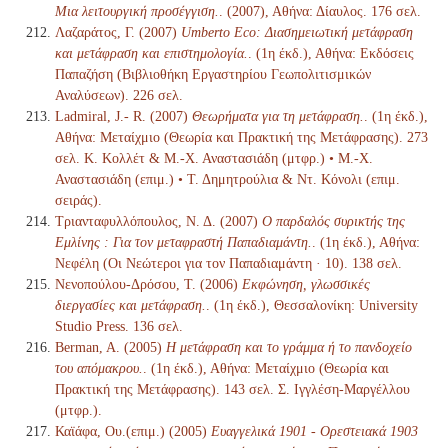
Μια λειτουργική προσέγγιση.
. (2007), Αθήνα: Δίαυλος. 176 σελ.
Λαζαράτος, Γ. (2007)
Umberto Eco: Διασημειωτική μετάφραση
και μετάφραση και επιστημολογία.
. (1η έκδ.), Αθήνα: Εκδόσεις
Παπαζήση (Βιβλιοθήκη Εργαστηρίου Γεωπολιτισμικών
Αναλύσεων). 226 σελ.
Ladmiral, J.- R. (2007)
Θεωρήματα για τη μετάφραση.
. (1η έκδ.),
Αθήνα: Μεταίχμιο (Θεωρία και Πρακτική της Μετάφρασης). 273
σελ. Κ. Κολλέτ & Μ.-Χ. Αναστασιάδη (μτφρ.) • Μ.-Χ.
Αναστασιάδη (επιμ.) • Τ. Δημητρούλια & Ντ. Κόνολι (επιμ.
σειράς).
Τριανταφυλλόπουλος, Ν. Δ. (2007)
Ο παρδαλός συρικτής της
Εμλίνης : Για τον μεταφραστή Παπαδιαμάντη.
. (1η έκδ.), Αθήνα:
Νεφέλη (Οι Νεώτεροι για τον Παπαδιαμάντη · 10). 138 σελ.
Νενοπούλου-Δρόσου, Τ. (2006)
Εκφώνηση, γλωσσικές
διεργασίες και μετάφραση.
. (1η έκδ.), Θεσσαλονίκη: University
Studio Press. 136 σελ.
Berman, A. (2005)
Η μετάφραση και το γράμμα ή το πανδοχείο
του απόμακρου.
. (1η έκδ.), Αθήνα: Μεταίχμιο (Θεωρία και
Πρακτική της Μετάφρασης). 143 σελ. Σ. Ιγγλέση-Μαργέλλου
(μτφρ.).
Καϊάφα, Ου.(επιμ.) (2005)
Ευαγγελικά 1901 - Ορεστειακά 1903