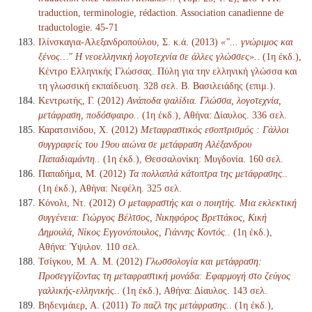
traduction, terminologie, rédaction. Association canadienne de
traductologie. 45-71
Ιλίνσκαγια-Αλεξανδροπούλου, Σ. κ.ά. (2013)
«"... γνώριμος και
ξένος…" Η νεοελληνική λογοτεχνία σε άλλες γλώσσες».
. (1η έκδ.),
Κέντρο Ελληνικής Γλώσσας. Πύλη για την ελληνική γλώσσα και
τη γλωσσική εκπαίδευση. 328 σελ. Β. Βασιλειάδης (επιμ.).
Κεντρωτής, Γ. (2012)
Ανάποδα ψαλίδια. Γλώσσα, λογοτεχνία,
μετάφραση, ποδόσφαιρο.
. (1η έκδ.), Αθήνα: Δίαυλος. 336 σελ.
Καρατσινίδου, Χ. (2012)
Μεταφραστικός εσοπτρισμός : Γάλλοι
συγγραφείς του 19ου αιώνα σε μετάφραση Αλέξανδρου
Παπαδιαμάντη.
. (1η έκδ.), Θεσσαλονίκη: Μυγδονία. 160 σελ.
Παπαδήμα, Μ. (2012)
Τα πολλαπλά κάτοπτρα της μετάφρασης.
.
(1η έκδ.), Αθήνα: Νεφέλη. 325 σελ.
Κόνολι, Ντ. (2012)
Ο μεταφραστής και ο ποιητής. Μια εκλεκτική
συγγένεια: Γιώργος Βέλτσος, Νικηφόρος Βρεττάκος, Κική
Δημουλά, Νίκος Εγγονόπουλος, Γιάννης Κοντός.
. (1η έκδ.),
Αθήνα: Ύψιλον. 110 σελ.
Τσίγκου, Μ. Α. Μ. (2012)
Γλωσσολογία και μετάφραση:
Προσεγγίζοντας τη μεταφραστική μονάδα: Εφαρμογή στο ζεύγος
γαλλικής-ελληνικής.
. (1η έκδ.), Αθήνα: Δίαυλος. 143 σελ.
Βηδενμάιερ, Α. (2011)
Το παζλ της μετάφρασης.
. (1η έκδ.),