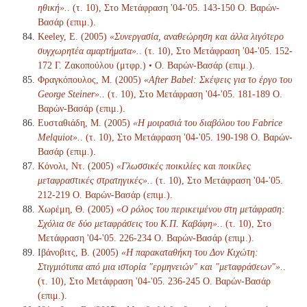
ηθική».
. (τ. 10), Στο Μετάφραση '04-'05. 143-150 Ο. Βαρών-
Βασάρ (επιμ.).
Keeley, E. (2005)
«Συνεργασία, αναθεώρηση και άλλα λιγότερο
συγχωρητέα αμαρτήματα».
. (τ. 10), Στο Μετάφραση '04-'05. 152-
172 Γ. Ζακοπούλου (μτφρ.) • Ο. Βαρών-Βασάρ (επιμ.).
Φραγκόπουλος, Μ. (2005)
«After Babel: Σκέψεις για το έργο του
George Steiner».
. (τ. 10), Στο Μετάφραση '04-'05. 181-189 Ο.
Βαρών-Βασάρ (επιμ.).
Ευσταθιάδη, Μ. (2005)
«Η μοιρασιά του διαβόλου του Fabrice
Melquiot».
. (τ. 10), Στο Μετάφραση '04-'05. 190-198 Ο. Βαρών-
Βασάρ (επιμ.).
Κόνολι, Ντ. (2005)
«Γλωσσικές ποικιλίες και ποικίλες
μεταφραστικές στρατηγικές».
. (τ. 10), Στο Μετάφραση '04-'05.
212-219 Ο. Βαρών-Βασάρ (επιμ.).
Χωρέμη, Θ. (2005)
«Ο ρόλος του περικειμένου στη μετάφραση:
Σχόλια σε δύο μεταφράσεις του Κ.Π. Καβάφη».
. (τ. 10), Στο
Μετάφραση '04-'05. 226-234 Ο. Βαρών-Βασάρ (επιμ.).
Ιβάνοβιτς, Β. (2005)
«Η παρακαταθήκη του Δον Κιχώτη:
Στιγμιότυπα από μια ιστορία "ερμηνειών" και "μεταφράσεων"».
.
(τ. 10), Στο Μετάφραση '04-'05. 236-245 Ο. Βαρών-Βασάρ
(επιμ.).