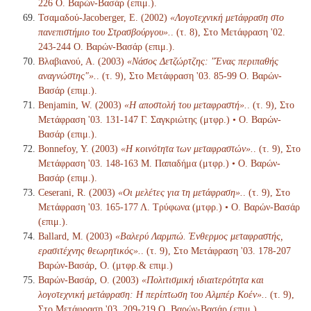
226 Ο. Βαρών-Βασάρ (επιμ.).
Τσαμαδού-Jacoberger, Ε. (2002)
«Λογοτεχνική μετάφραση στο
πανεπιστήμιο του Στρασβούργου».
. (τ. 8), Στο Μετάφραση '02.
243-244 Ο. Βαρών-Βασάρ (επιμ.).
Βλαβιανού, Α. (2003)
«Νάσος Δετζώρτζης: "Ένας περιπαθής
αναγνώστης"».
. (τ. 9), Στο Μετάφραση '03. 85-99 Ο. Βαρών-
Βασάρ (επιμ.).
Benjamin, W. (2003)
«Η αποστολή του μεταφραστή».
. (τ. 9), Στο
Μετάφραση '03. 131-147 Γ. Σαγκριώτης (μτφρ.) • Ο. Βαρών-
Βασάρ (επιμ.).
Bonnefoy, Y. (2003)
«Η κοινότητα των μεταφραστών».
. (τ. 9), Στο
Μετάφραση '03. 148-163 Μ. Παπαδήμα (μτφρ.) • Ο. Βαρών-
Βασάρ (επιμ.).
Ceserani, R. (2003)
«Οι μελέτες για τη μετάφραση».
. (τ. 9), Στο
Μετάφραση '03. 165-177 Λ. Τρύφωνα (μτφρ.) • Ο. Βαρών-Βασάρ
(επιμ.).
Ballard, M. (2003)
«Βαλερύ Λαρμπώ. Ένθερμος μεταφραστής,
ερασιτέχνης θεωρητικός».
. (τ. 9), Στο Μετάφραση '03. 178-207
Βαρών-Βασάρ, Ο. (μτφρ.& επιμ.)
Βαρών-Βασάρ, Ο. (2003)
«Πολιτισμική ιδιαιτερότητα και
λογοτεχνική μετάφραση: Η περίπτωση του Αλμπέρ Κοέν».
. (τ. 9),
Στο Μετάφραση '03. 209-219 Ο. Βαρών-Βασάρ (επιμ.).