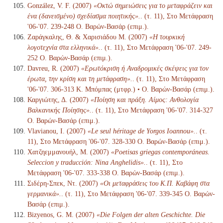
González, V. F. (2007)
«Οκτώ σημειώσεις για το μεταφράζειν και
ένα (δανεισμένο) σχεδίασμα ποιητικής».
. (τ. 11), Στο Μετάφραση
'06-'07. 239-248 Ο. Βαρών-Βασάρ (επιμ.).
Ζαράγκαλης, Θ. & Χαρισιάδου Μ. (2007)
«Η τουρκική
λογοτεχνία στα ελληνικά».
. (τ. 11), Στο Μετάφραση '06-'07. 249-
252 Ο. Βαρών-Βασάρ (επιμ.).
Davreu, R. (2007)
«Ερωτόκριση ή Αναδρομικές σκέψεις για τον
έρωτα, την κρίση και τη μετάφραση».
. (τ. 11), Στο Μετάφραση
'06-'07. 306-313 Κ. Μπόμπας (μτφρ.) • Ο. Βαρών-Βασάρ (επιμ.).
Καργιώτης, Δ. (2007)
«Ποίηση και πράξη. Αίμος: Ανθολογία
Βαλκανικής Ποίησης».
. (τ. 11), Στο Μετάφραση '06-'07. 314-327
Ο. Βαρών-Βασάρ (επιμ.).
Vlavianou, I. (2007)
«Le seul héritage de Yorgos Ioannou».
. (τ.
11), Στο Μετάφραση '06-'07. 328-330 Ο. Βαρών-Βασάρ (επιμ.).
Χατζηεμμανουήλ, Μ. (2007)
«Poetisas griegas contemporáneas.
Seleccion y traducción: Nina Anghelidis».
. (τ. 11), Στο
Μετάφραση '06-'07. 333-338 Ο. Βαρών-Βασάρ (επιμ.).
Σιδέρη-Σπεκ, Ντ. (2007)
«Οι μεταφράσεις του Κ.Π. Καβάφη στα
γερμανικά».
. (τ. 11), Στο Μετάφραση '06-'07. 339-345 Ο. Βαρών-
Βασάρ (επιμ.).
Bizyenos, G. M. (2007)
«Die Folgen der alten Geschichte. Die