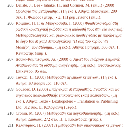
Delisle, J., Lee - Jahnke, H., and Cormier, M. (επιμ.) (2008)
Ορολογία της μετάφρασης.
. (1η έκδ.), Αθήνα: Μεσόγειος. 209
σελ. Γ. Φλώρος (μτφρ.) • Σ. Π.Γραμμενίδης (επιμ.).
Κριμπάς, Π. Γ. & Μπογκόσοβα, Ι. (2008)
Φρασεολογισμοί στη
ρωσική λογοτεχνική γλώσσα και η απόδοσή τους στη νέα ελληνική:
Μεταφρασεολογικές και φιλολογικές προσεγγίσεις με παράδειγμα
το έργο του Μιχαήλ Μπουλγκάκοφ "Η ζωή του κυρίου ντε
Μολιέρ", μυθιστόρημα.
. (1η έκδ.), Αθήνα: Γρηγόρη. 366 σελ. Γ.
Κεντρωτής (επιμ.).
Δούκα-Καμπίτογλου, Αι. (2008)
Ο Άμλετ του Γιώργου Χειμωνά:
Αναβιώνοντας τη δύσθυμη αναγέννηση.
. (1η έκδ.), Θεσσαλονίκη:
Επίκεντρο. 95 σελ.
Τάγκας, Π. (2008)
Μετάφραση αγγλικών κειμένων.
. (1η έκδ.),
Αθήνα: Κλειδάριθμος. 110 σελ.
Gouadec, D. (2008)
Επάγγελμα: Μεταφραστής. Γνωστός και ως
μηχανικός πολυγλωσσικής επικοινωνίας (και) πολυμέσων.
. (1η
έκδ.), Αθήνα: Texto - Lexikopoleio - Translation & Publishing
Ltd. 312 σελ. Ε. Καλογιάννη (μτφρ.).
Cronin, M. (2007)
Μετάφραση και παγκοσμιοποίηση.
. (1η έκδ.),
Αθήνα: Δίαυλος. 272 σελ. Π. Ι. Κελάνδριας (μτφρ.).
Κελάνδριας, Π. (2007)
Η μετάφραση των οικονομικών κειμένων :