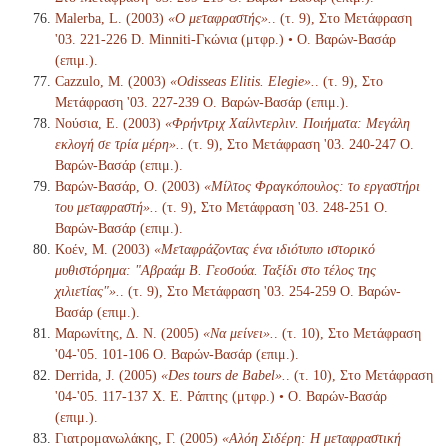
Malerba, L. (2003)
«Ο μεταφραστής».
. (τ. 9), Στο Μετάφραση
'03. 221-226 D. Minniti-Γκώνια (μτφρ.) • Ο. Βαρών-Βασάρ
(επιμ.).
Cazzulo, M. (2003)
«Odisseas Elitis. Elegie».
. (τ. 9), Στο
Μετάφραση '03. 227-239 Ο. Βαρών-Βασάρ (επιμ.).
Νούσια, Ε. (2003)
«Φρήντριχ Χαίλντερλιν. Ποιήματα: Μεγάλη
εκλογή σε τρία μέρη».
. (τ. 9), Στο Μετάφραση '03. 240-247 Ο.
Βαρών-Βασάρ (επιμ.).
Βαρών-Βασάρ, Ο. (2003)
«Μίλτος Φραγκόπουλος: το εργαστήρι
του μεταφραστή».
. (τ. 9), Στο Μετάφραση '03. 248-251 Ο.
Βαρών-Βασάρ (επιμ.).
Κοέν, Μ. (2003)
«Μεταφράζοντας ένα ιδιότυπο ιστορικό
μυθιστόρημα: "Αβραάμ Β. Γεοσούα. Ταξίδι στο τέλος της
χιλιετίας"».
. (τ. 9), Στο Μετάφραση '03. 254-259 Ο. Βαρών-
Βασάρ (επιμ.).
Μαρωνίτης, Δ. Ν. (2005)
«Να μείνει».
. (τ. 10), Στο Μετάφραση
'04-'05. 101-106 Ο. Βαρών-Βασάρ (επιμ.).
Derrida, J. (2005)
«Des tours de Babel».
. (τ. 10), Στο Μετάφραση
'04-'05. 117-137 Χ. Ε. Ράπτης (μτφρ.) • Ο. Βαρών-Βασάρ
(επιμ.).
Γιατρομανωλάκης, Γ. (2005)
«Αλόη Σιδέρη: Η μεταφραστική