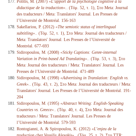
Politis, M. (2007)
«L’apport de la psychologie cognitive à la
didactique de la traduction».
. (Τόμ. 52, τ. 1), Στο Meta: Journal
des traducteurs / Meta: Translators' Journal. Les Presses de
l’Université de Montréal. 156-163
Sakellariou, P. (2012)
«The semiotic status of interlingual
subtitling».
. (Τόμ. 52, τ. 1), Στο Meta: Journal des traducteurs /
Meta: Translators' Journal. Les Presses de l’Université de
Montréal. 677-693
Sidiropoulou, M. (2008)
«Sticky Captions: Genre-internal
Variation in Print-based Ad Translating».
. (Τόμ. 53, τ. 3), Στο
Meta: Journal des traducteurs / Meta: Translators' Journal. Les
Presses de l’Université de Montréal. 471-489
Sidiropoulou, M. (1998)
«Advertising in Translation: English vs.
Greek».
. (Τόμ. 43, τ. 2), Στο Meta: Journal des traducteurs / Meta:
Translators' Journal. Les Presses de l’Université de Montréal. 191-
204
Sidiropoulou, M. (1995)
«Abstract Writing: English-Speaking
Countries vs. Greece».
. (Τόμ. 40, τ. 4), Στο Meta: Journal des
traducteurs / Meta: Translators' Journal. Les Presses de
l’Université de Montréal. 579-593
Rontogianni, A. & Spiropoulou, K. (2012)
«L’enjeu de la
traduction chez Vassilis Alexakis».
. (Τόμ. 25, τ. 2), Στο TTR: