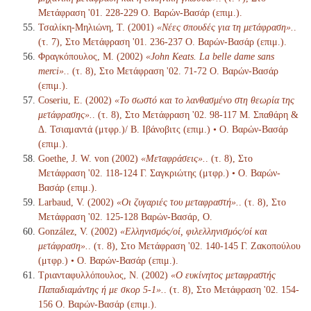
Μετάφραση '01. 228-229 Ο. Βαρών-Βασάρ (επιμ.).
Τσαλίκη-Μηλιώνη, Τ. (2001)
«Νέες σπουδές για τη μετάφραση».
.
(τ. 7), Στο Μετάφραση '01. 236-237 Ο. Βαρών-Βασάρ (επιμ.).
Φραγκόπουλος, Μ. (2002)
«John Keats. La belle dame sans
merci».
. (τ. 8), Στο Μετάφραση '02. 71-72 Ο. Βαρών-Βασάρ
(επιμ.).
Coseriu, E. (2002)
«Το σωστό και το λανθασμένο στη θεωρία της
μετάφρασης».
. (τ. 8), Στο Μετάφραση '02. 98-117 Μ. Σπαθάρη &
Δ. Τσιαμαντά (μτφρ.)/ Β. Ιβάνοβιτς (επιμ.) • Ο. Βαρών-Βασάρ
(επιμ.).
Goethe, J. W. von (2002)
«Μεταφράσεις».
. (τ. 8), Στο
Μετάφραση '02. 118-124 Γ. Σαγκριώτης (μτφρ.) • Ο. Βαρών-
Βασάρ (επιμ.).
Larbaud, V. (2002)
«Οι ζυγαριές του μεταφραστή».
. (τ. 8), Στο
Μετάφραση '02. 125-128 Βαρών-Βασάρ, Ο.
González, V. (2002)
«Ελληνισμός/οί, φιλελληνισμός/οί και
μετάφραση».
. (τ. 8), Στο Μετάφραση '02. 140-145 Γ. Ζακοπούλου
(μτφρ.) • Ο. Βαρών-Βασάρ (επιμ.).
Τριανταφυλλόπουλος, Ν. (2002)
«Ο ευκίνητος μεταφραστής
Παπαδιαμάντης ή με σκορ 5-1».
. (τ. 8), Στο Μετάφραση '02. 154-
156 Ο. Βαρών-Βασάρ (επιμ.).