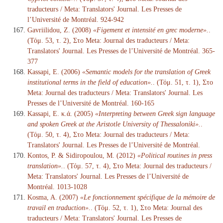
traducteurs / Meta: Translators' Journal. Les Presses de
l’Université de Montréal. 924-942
Gavriilidou, Z. (2008)
«Figement et intensité en grec moderne».
.
(Τόμ. 53, τ. 2), Στο Meta: Journal des traducteurs / Meta:
Translators' Journal. Les Presses de l’Université de Montréal. 365-
377
Kassapi, E. (2006)
«Semantic models for the translation of Greek
institutional terms in the field of education».
. (Τόμ. 51, τ. 1), Στο
Meta: Journal des traducteurs / Meta: Translators' Journal. Les
Presses de l’Université de Montréal. 160-165
Kassapi, E. κ.ά. (2005)
«Interpreting between Greek sign language
and spoken Greek at the Aristotle University of Thessaloniki».
.
(Τόμ. 50, τ. 4), Στο Meta: Journal des traducteurs / Meta:
Translators' Journal. Les Presses de l’Université de Montréal.
Kontos, P. & Sidiropoulou, M. (2012)
«Political routines in press
translation».
. (Τόμ. 57, τ. 4), Στο Meta: Journal des traducteurs /
Meta: Translators' Journal. Les Presses de l’Université de
Montréal. 1013-1028
Kosma, A. (2007)
«Le fonctionnement spécifique de la mémoire de
travail en traduction».
. (Τόμ. 52, τ. 1), Στο Meta: Journal des
traducteurs / Meta: Translators' Journal. Les Presses de