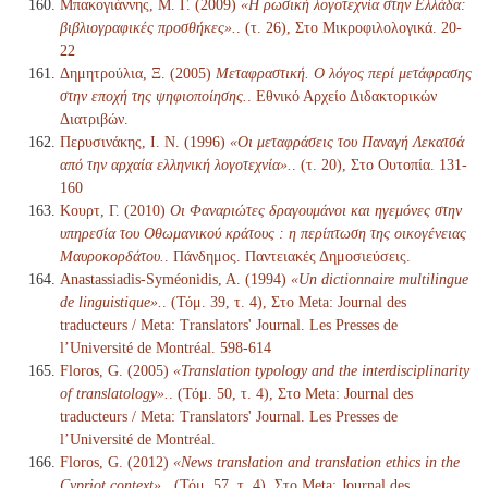
Μπακογιάννης, Μ. Γ. (2009)
«Η ρωσική λογοτεχνία στην Ελλάδα:
βιβλιογραφικές προσθήκες».
. (τ. 26), Στο Μικροφιλολογικά. 20-
22
Δημητρούλια, Ξ. (2005)
Μεταφραστική. Ο λόγος περί μετάφρασης
στην εποχή της ψηφιοποίησης.
. Εθνικό Αρχείο Διδακτορικών
Διατριβών.
Περυσινάκης, Ι. Ν. (1996)
«Οι μεταφράσεις του Παναγή Λεκατσά
από την αρχαία ελληνική λογοτεχνία».
. (τ. 20), Στο Ουτοπία. 131-
160
Κουρτ, Γ. (2010)
Οι Φαναριώτες δραγουμάνοι και ηγεμόνες στην
υπηρεσία του Οθωμανικού κράτους : η περίπτωση της οικογένειας
Μαυροκορδάτου.
. Πάνδημος. Παντειακές Δημοσιεύσεις.
Anastassiadis-Syméonidis, A. (1994)
«Un dictionnaire multilingue
de linguistique».
. (Τόμ. 39, τ. 4), Στο Meta: Journal des
traducteurs / Meta: Translators' Journal. Les Presses de
l’Université de Montréal. 598-614
Floros, G. (2005)
«Translation typology and the interdisciplinarity
of translatology».
. (Τόμ. 50, τ. 4), Στο Meta: Journal des
traducteurs / Meta: Translators' Journal. Les Presses de
l’Université de Montréal.
Floros, G. (2012)
«News translation and translation ethics in the
Cypriot context».
. (Τόμ. 57, τ. 4), Στο Meta: Journal des