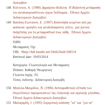
Διατριβών.
Κόλτσιου, Α. (1998)
Δημητρίου Κυδώνη: Η Βυζαντινή μετάφραση
του ψευδοαυγουστίνειου έργου Soliloquia.
. Εθνικό Αρχείο
Διδακτορικών Διατριβών.
Κασάπη-Ζωντανού, Ε. (1997)
Κατανόηση κειμένου από μη-
φυσικούς ομιλητές και ψευδοδιαφανείς λέξεις: μια έρευνα
συσχέτισης για τα μεταφραστικά τους λάθη.
. Εθνικό Αρχείο
Διδακτορικών Διατριβών.
ISBN:
Μετάφραση: Όχι
URL:
#http://hdl.handle.net/10442/hedi/10651#
Retrieval date: 19/03/2014
Κατηγορία: Γλωσσολογία και Μετάφραση
Holmes: Καθαρή/ Θεωρητική
Γλώσσα πηγής: EL
Τύπος έκδοσης: Διδακτορική Διατριβή
Μπόλλα-Μαυρίδου, Β. (1996)
Αντιπαραθετική εξέταση των
στερεότυπων παρομοιώσεων της ελληνικής και αγγλικής γλώσσας.
.
Εθνικό Αρχείο Διδακτορικών Διατριβών.
Μαλαγαρδή, Ι. (1995)
Συγκριτική ανάλυση "να" και "για να"