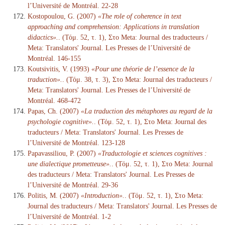
l’Université de Montréal. 22-28
Kostopoulou, G. (2007)
«The role of coherence in text
approaching and comprehension: Applications in translation
didactics».
. (Τόμ. 52, τ. 1), Στο Meta: Journal des traducteurs /
Meta: Translators' Journal. Les Presses de l’Université de
Montréal. 146-155
Koutsivitis, V. (1993)
«Pour une théorie de l’essence de la
traduction».
. (Τόμ. 38, τ. 3), Στο Meta: Journal des traducteurs /
Meta: Translators' Journal. Les Presses de l’Université de
Montréal. 468-472
Papas, Ch. (2007)
«La traduction des métaphores au regard de la
psychologie cognitive».
. (Τόμ. 52, τ. 1), Στο Meta: Journal des
traducteurs / Meta: Translators' Journal. Les Presses de
l’Université de Montréal. 123-128
Papavassiliou, P. (2007)
«Traductologie et sciences cognitives :
une dialectique prometteuse».
. (Τόμ. 52, τ. 1), Στο Meta: Journal
des traducteurs / Meta: Translators' Journal. Les Presses de
l’Université de Montréal. 29-36
Politis, M. (2007)
«Introduction».
. (Τόμ. 52, τ. 1), Στο Meta:
Journal des traducteurs / Meta: Translators' Journal. Les Presses de
l’Université de Montréal. 1-2