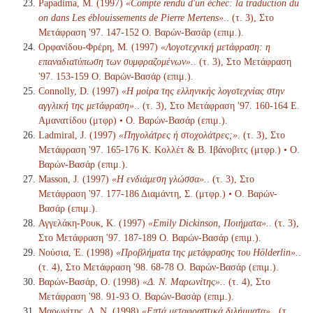
Papadima, M. (1997)
«Compte rendu d'un échec: la traduction du
on dans Les éblouissements de Pierre Mertens».
. (τ. 3), Στο
Μετάφραση '97. 147-152 Ο. Βαρών-Βασάρ (επιμ.).
Ορφανίδου-Φρέρη, Μ. (1997)
«Λογοτεχνική μετάφραση: η
επαναδιατύπωση των συμφραζομένων».
. (τ. 3), Στο Μετάφραση
'97. 153-159 Ο. Βαρών-Βασάρ (επιμ.).
Connolly, D. (1997)
«Η μοίρα της ελληνικής λογοτεχνίας στην
αγγλική της μετάφραση».
. (τ. 3), Στο Μετάφραση '97. 160-164 Ε.
Αμανατίδου (μτφρ) • Ο. Βαρών-Βασάρ (επιμ.).
Ladmiral, J. (1997)
«Πηγολάτρες ή στοχολάτρες;»
. (τ. 3), Στο
Μετάφραση '97. 165-176 Κ. Κολλέτ & Β. Ιβάνοβιτς (μτφρ.) • Ο.
Βαρών-Βασάρ (επιμ.).
Masson, J. (1997)
«Η ενδιάμεση γλώσσα».
. (τ. 3), Στο
Μετάφραση '97. 177-186 Διαμάντη, Σ. (μτφρ.) • Ο. Βαρών-
Βασάρ (επιμ.).
Αγγελάκη-Ρουκ, Κ. (1997)
«Emily Dickinson, Ποιήματα».
. (τ. 3),
Στο Μετάφραση '97. 187-189 Ο. Βαρών-Βασάρ (επιμ.).
Νούσια, Έ. (1998)
«Προβλήματα της μετάφρασης του Hölderlin».
.
(τ. 4), Στο Μετάφραση '98. 68-78 Ο. Βαρών-Βασάρ (επιμ.).
Βαρών-Βασάρ, Ο. (1998)
«Δ. Ν. Μαρωνίτης».
. (τ. 4), Στο
Μετάφραση '98. 91-93 Ο. Βαρών-Βασάρ (επιμ.).
Μαρωνίτης, Δ. Ν. (1998)
«Επτά μεταφραστικά διλήμματα».
. (τ.