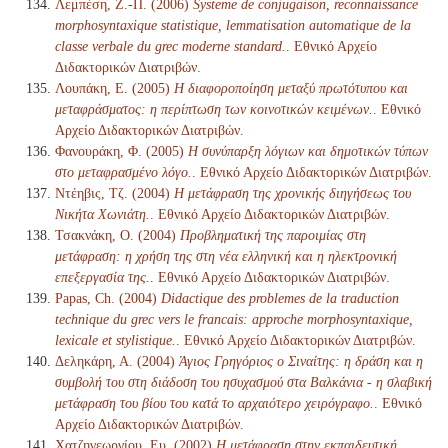
Λεμπέση, Ζ.-Π. (2006)
Systeme de conjugaison, reconnaissance
morphosyntaxique statistique, lemmatisation automatique de la
classe verbale du grec moderne standard.
. Εθνικό Αρχείο
Διδακτορικών Διατριβών.
Λουπάκη, Ε. (2005)
Η διαφοροποίηση μεταξύ πρωτότυπου και
μεταφράσματος: η περίπτωση των κοινοτικών κειμένων.
. Εθνικό
Αρχείο Διδακτορικών Διατριβών.
Φανουράκη, Φ. (2005)
Η συνύπαρξη λόγιων και δημοτικών τύπων
στο μεταφρασμένο λόγο.
. Εθνικό Αρχείο Διδακτορικών Διατριβών.
Ντέηβις, Τζ. (2004)
Η μετάφραση της χρονικής διηγήσεως του
Νικήτα Χωνιάτη.
. Εθνικό Αρχείο Διδακτορικών Διατριβών.
Τσακνάκη, Ο. (2004)
Προβληματική της παροιμίας στη
μετάφραση: η χρήση της στη νέα ελληνική και η ηλεκτρονική
επεξεργασία της.
. Εθνικό Αρχείο Διδακτορικών Διατριβών.
Papas, Ch. (2004)
Didactique des problemes de la traduction
technique du grec vers le francais: approche morphosyntaxique,
lexicale et stylistique.
. Εθνικό Αρχείο Διδακτορικών Διατριβών.
Δεληκάρη, Α. (2004)
Άγιος Γρηγόριος ο Σιναίτης: η δράση και η
συμβολή του στη διάδοση του ησυχασμού στα Βαλκάνια - η σλαβική
μετάφραση του βίου του κατά το αρχαιότερο χειρόγραφο.
. Εθνικό
Αρχείο Διδακτορικών Διατριβών.
Χατζηγεωργίου, Ευ. (2002)
Η μετάφραση στην εκπαιδευτική