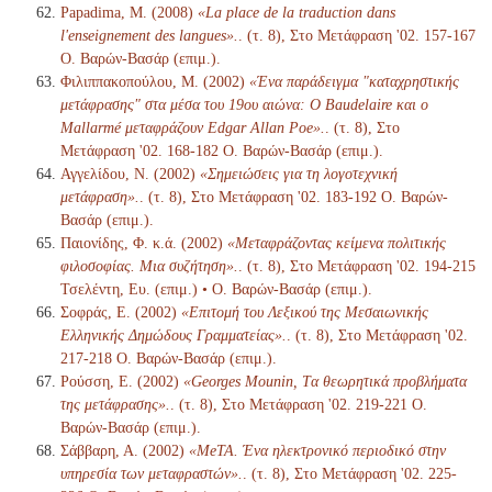
Papadima, M. (2008)
«La place de la traduction dans
l'enseignement des langues».
. (τ. 8), Στο Μετάφραση '02. 157-167
Ο. Βαρών-Βασάρ (επιμ.).
Φιλιππακοπούλου, Μ. (2002)
«Ένα παράδειγμα "καταχρηστικής
μετάφρασης" στα μέσα του 19ου αιώνα: Ο Baudelaire και ο
Mallarmé μεταφράζουν Edgar Allan Poe».
. (τ. 8), Στο
Μετάφραση '02. 168-182 Ο. Βαρών-Βασάρ (επιμ.).
Αγγελίδου, Ν. (2002)
«Σημειώσεις για τη λογοτεχνική
μετάφραση».
. (τ. 8), Στο Μετάφραση '02. 183-192 Ο. Βαρών-
Βασάρ (επιμ.).
Παιονίδης, Φ. κ.ά. (2002)
«Μεταφράζοντας κείμενα πολιτικής
φιλοσοφίας. Μια συζήτηση».
. (τ. 8), Στο Μετάφραση '02. 194-215
Τσελέντη, Ευ. (επιμ.) • Ο. Βαρών-Βασάρ (επιμ.).
Σοφράς, Ε. (2002)
«Επιτομή του Λεξικού της Μεσαιωνικής
Ελληνικής Δημώδους Γραμματείας».
. (τ. 8), Στο Μετάφραση '02.
217-218 Ο. Βαρών-Βασάρ (επιμ.).
Ρούσση, Ε. (2002)
«Georges Mounin, Tα θεωρητικά προβλήματα
της μετάφρασης».
. (τ. 8), Στο Μετάφραση '02. 219-221 Ο.
Βαρών-Βασάρ (επιμ.).
Σάββαρη, Α. (2002)
«MeTA. Ένα ηλεκτρονικό περιοδικό στην
υπηρεσία των μεταφραστών».
. (τ. 8), Στο Μετάφραση '02. 225-