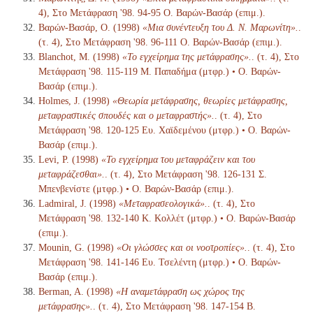
4), Στο Μετάφραση '98. 94-95 Ο. Βαρών-Βασάρ (επιμ.).
Βαρών-Βασάρ, Ο. (1998)
«Μια συνέντευξη του Δ. Ν. Μαρωνίτη».
.
(τ. 4), Στο Μετάφραση '98. 96-111 Ο. Βαρών-Βασάρ (επιμ.).
Blanchot, M. (1998)
«Το εγχείρημα της μετάφρασης».
. (τ. 4), Στο
Μετάφραση '98. 115-119 Μ. Παπαδήμα (μτφρ.) • Ο. Βαρών-
Βασάρ (επιμ.).
Holmes, J. (1998)
«Θεωρία μετάφρασης, θεωρίες μετάφρασης,
μεταφραστικές σπουδές και ο μεταφραστής».
. (τ. 4), Στο
Μετάφραση '98. 120-125 Ευ. Χαϊδεμένου (μτφρ.) • Ο. Βαρών-
Βασάρ (επιμ.).
Levi, P. (1998)
«Το εγχείρημα του μεταφράζειν και του
μεταφράζεσθαι».
. (τ. 4), Στο Μετάφραση '98. 126-131 Σ.
Μπενβενίστε (μτφρ.) • Ο. Βαρών-Βασάρ (επιμ.).
Ladmiral, J. (1998)
«Μεταφρασεολογικά».
. (τ. 4), Στο
Μετάφραση '98. 132-140 Κ. Κολλέτ (μτφρ.) • Ο. Βαρών-Βασάρ
(επιμ.).
Mounin, G. (1998)
«Οι γλώσσες και οι νοοτροπίες».
. (τ. 4), Στο
Μετάφραση '98. 141-146 Ευ. Τσελέντη (μτφρ.) • Ο. Βαρών-
Βασάρ (επιμ.).
Berman, A. (1998)
«Η αναμετάφραση ως χώρος της
μετάφρασης».
. (τ. 4), Στο Μετάφραση '98. 147-154 Β.