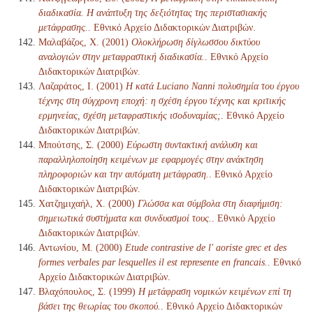
διαδικασία. Η ανάπτυξη της δεξιότητας της περιστασιακής
μετάφρασης.
. Εθνικό Αρχείο Διδακτορικών Διατριβών.
Μαλαβάζος, Χ. (2001)
Ολοκλήρωση δίγλωσσου δικτύου
αναλογιών στην μεταφραστική διαδικασία.
. Εθνικό Αρχείο
Διδακτορικών Διατριβών.
Λαζαράτος, Ι. (2001)
Η κατά Luciano Nanni πολυσημία του έργου
τέχνης στη σύγχρονη εποχή: η σχέση έργου τέχνης και κριτικής
ερμηνείας, σχέση μεταφραστικής ισοδυναμίας;
. Εθνικό Αρχείο
Διδακτορικών Διατριβών.
Μπούτσης, Σ. (2000)
Εύρωστη συντακτική ανάλυση και
παραλληλοποίηση κειμένων με εφαρμογές στην ανάκτηση
πληροφοριών και την αυτόματη μετάφραση.
. Εθνικό Αρχείο
Διδακτορικών Διατριβών.
Χατζημιχαήλ, Χ. (2000)
Γλώσσα και σύμβολα στη διαφήμιση:
σημειωτικά συστήματα και συνδυασμοί τους.
. Εθνικό Αρχείο
Διδακτορικών Διατριβών.
Αντωνίου, Μ. (2000)
Etude contrastive de l' aoriste grec et des
formes verbales par lesquelles il est represente en francais.
. Εθνικό
Αρχείο Διδακτορικών Διατριβών.
Βλαχόπουλος, Σ. (1999)
Η μετάφραση νομικών κειμένων επί τη
βάσει της θεωρίας του σκοπού.
. Εθνικό Αρχείο Διδακτορικών