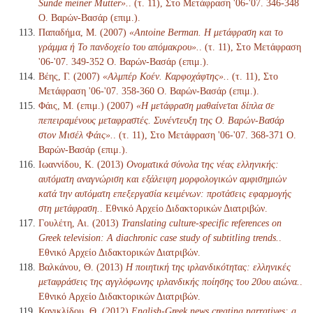
Sünde meiner Mutter».
. (τ. 11), Στο Μετάφραση '06-'07. 346-348
Ο. Βαρών-Βασάρ (επιμ.).
Παπαδήμα, Μ. (2007)
«Antoine Berman. Η μετάφραση και το
γράμμα ή Το πανδοχείο του απόμακρου».
. (τ. 11), Στο Μετάφραση
'06-'07. 349-352 Ο. Βαρών-Βασάρ (επιμ.).
Βέης, Γ. (2007)
«Αλμπέρ Κοέν. Καρφοχάφτης».
. (τ. 11), Στο
Μετάφραση '06-'07. 358-360 Ο. Βαρών-Βασάρ (επιμ.).
Φάις, Μ. (επιμ.) (2007)
«Η μετάφραση μαθαίνεται δίπλα σε
πεπειραμένους μεταφραστές. Συνέντευξη της Ο. Βαρών-Βασάρ
στον Μισέλ Φάις».
. (τ. 11), Στο Μετάφραση '06-'07. 368-371 Ο.
Βαρών-Βασάρ (επιμ.).
Ιωαννίδου, Κ. (2013)
Ονοματικά σύνολα της νέας ελληνικής:
αυτόματη αναγνώριση και εξάλειψη μορφολογικών αμφισημιών
κατά την αυτόματη επεξεργασία κειμένων: προτάσεις εφαρμογής
στη μετάφραση.
. Εθνικό Αρχείο Διδακτορικών Διατριβών.
Γουλέτη, Αι. (2013)
Translating culture-specific references on
Greek television: A diachronic case study of subtitling trends.
.
Εθνικό Αρχείο Διδακτορικών Διατριβών.
Βαλκάνου, Θ. (2013)
Η ποιητική της ιρλανδικότητας: ελληνικές
μεταφράσεις της αγγλόφωνης ιρλανδικής ποίησης του 20ου αιώνα.
.
Εθνικό Αρχείο Διδακτορικών Διατριβών.
Κανικλίδου, Θ. (2012)
English-Greek news creating narratives: a