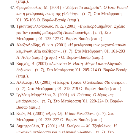
(επιμ.).
Φραγκόπουλος, Μ. (2001)
«"Σώζειν τα ποιήματα": Ο Ezra Pound
και η μετάφραση εντός της γλώσσας».
. (τ. 7), Στο Μετάφραση
'01. 95-103 Ο. Βαρών-Βασάρ (επιμ.).
Τριανταφυλλόπουλος, Ν. Δ. (2001)
«Εγκεκορδυλημένος. Σχόλιο
για τον εμπαθή μεταφραστή Παπαδιαμάντη».
. (τ. 7), Στο
Μετάφραση '01. 125-127 Ο. Βαρών-Βασάρ (επιμ.).
Αλεξανδρίδης, Θ. κ.ά. (2001)
«Η μετάφραση των ψυχαναλυτικών
κειμένων. Μια συζήτηση».
. (τ. 7), Στο Μετάφραση '01. 161-203
Α. Ασέρ (επιμ.) (μτφρ.) • Ο. Βαρών-Βασάρ (επιμ.).
Καμχής, Β. (2001)
«Αντωνίου Θ. Ηπίτη. Μέγα Γαλλοελληνικόν
Λεξικόν».
. (τ. 7), Στο Μετάφραση '01. 205-214 Ο. Βαρών-Βασάρ
(επιμ.).
Αλεξάκης, Ο. (2001)
«Γκέοργκ Τρακλ. Ο Sebastian στο όνειρο».
.
(τ. 7), Στο Μετάφραση '01. 215-219 Ο. Βαρών-Βασάρ (επιμ.).
Ιγγλέση-Μαργέλλου, Σ. (2001)
«Δ. Γούτσος. Ο λόγος της
μετάφρασης».
. (τ. 7), Στο Μετάφραση '01. 220-224 Ο. Βαρών-
Βασάρ (επιμ.).
Κοέν, Μ. (2001)
«Άμος Οζ. Η ίδια θάλασσα».
. (τ. 7), Στο
Μετάφραση '01. 225-227 Ο. Βαρών-Βασάρ (επιμ.).
Δημητρούλια, Τ. (2001)
«Μ. Σταύρου — Μ. Τζεβελέκου. Η
μηχανική μετάφραση και η ελληνική γλώσσα».
. (τ. 7), Στο