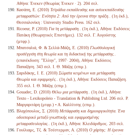
Αθήνα: Ένεκεν (Θεωρίας Ένεκεν · 2). 204 σελ.
Κασάπη, Ε. (2010)
Τετράδια εκπαίδευσης και αυτοεκπαίδευσης
μεταφραστών: Ενότητα 2: Από την έρευνα στην πράξη.
. (1η έκδ.),
Θεσσαλονίκη : University Studio Press. 162 σελ.
Ricoeur, P. (2010)
Για τη μετάφραση.
. (1η έκδ.), Αθήνα: Εκδόσεις
Πατάκη (Θεωρητικές Επιστήμες). 132 σελ. Γ. Αυγούστης
(μτφρ.).
Μπατσαλιά, Φ. & Σελλά-Μάζη, Ε. (2010)
Γλωσσολογική
προσέγγιση στη θεωρία και τη διδακτική της μετάφρασης.
.
(επανέκδοση: "Έλλην", 1997· 2004), Αθήνα: Εκδόσεις
Παπαζήση. 343 σελ. Ι. Θ. Μάζης (επιμ.).
Σαριδάκης, Ι. Ε. (2010)
Σώματα κειμένων και μετάφραση.
Θεωρία και εφαρμογές.
. (1η έκδ.), Αθήνα: Εκδόσεις Παπαζήση.
355 σελ. Ι. Θ. Μάζης (επιμ.).
Gouadec, D. (2010)
Θέλω μια μετάφραση.
. (1η έκδ.), Αθήνα:
Texto - Lexikopoleio - Translation & Publishing Ltd. 206 σελ. Ρ.
Μαργαριτάρη (μτφρ.) • Α. Καλλίτσης (επιμ.).
Βλαχόπουλος, Σ. (2010)
Μετάφραση και δημιουργικότητα. Ένα
οδοιπορικό μεταξύ γνωστικής και εφαρμοσμένης
μεταφρασεολογίας.
. (1η έκδ.), Αθήνα: Κλειδάριθμος. 203 σελ.
Γουίλιαμς, Τζ. & Τσέστερμαν, Α. (2010)
Ο χάρτης: Η έρευνα