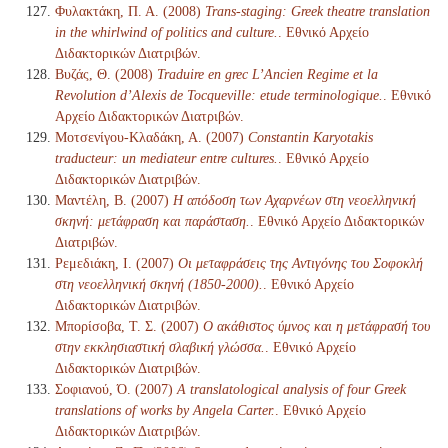
Φυλακτάκη, Π. Α. (2008)
Trans-staging: Greek theatre translation
in the whirlwind of politics and culture.
. Εθνικό Αρχείο
Διδακτορικών Διατριβών.
Βυζάς, Θ. (2008)
Traduire en grec L’Ancien Regime et la
Revolution d’Alexis de Tocqueville: etude terminologique.
. Εθνικό
Αρχείο Διδακτορικών Διατριβών.
Μοτσενίγου-Κλαδάκη, Α. (2007)
Constantin Karyotakis
traducteur: un mediateur entre cultures.
. Εθνικό Αρχείο
Διδακτορικών Διατριβών.
Μαντέλη, Β. (2007)
Η απόδοση των Αχαρνέων στη νεοελληνική
σκηνή: μετάφραση και παράσταση.
. Εθνικό Αρχείο Διδακτορικών
Διατριβών.
Ρεμεδιάκη, Ι. (2007)
Οι μεταφράσεις της Αντιγόνης του Σοφοκλή
στη νεοελληνική σκηνή (1850-2000).
. Εθνικό Αρχείο
Διδακτορικών Διατριβών.
Μπορίσοβα, Τ. Σ. (2007)
Ο ακάθιστος ύμνος και η μετάφρασή του
στην εκκλησιαστική σλαβική γλώσσα.
. Εθνικό Αρχείο
Διδακτορικών Διατριβών.
Σοφιανού, Ό. (2007)
A translatological analysis of four Greek
translations of works by Angela Carter.
. Εθνικό Αρχείο
Διδακτορικών Διατριβών.