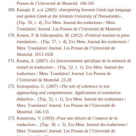
Presses de l’Université de Montréal. 160-165
Kassapi, E. κ.ά. (2005)
«Interpreting between Greek sign language
and spoken Greek at the Aristotle University of Thessaloniki».
.
(Τόμ. 50, τ. 4), Στο Meta: Journal des traducteurs / Meta:
Translators' Journal. Les Presses de l’Université de Montréal.
Kontos, P. & Sidiropoulou, M. (2012)
«Political routines in press
translation».
. (Τόμ. 57, τ. 4), Στο Meta: Journal des traducteurs /
Meta: Translators' Journal. Les Presses de l’Université de
Montréal. 1013-1028
Kosma, A. (2007)
«Le fonctionnement spécifique de la mémoire de
travail en traduction».
. (Τόμ. 52, τ. 1), Στο Meta: Journal des
traducteurs / Meta: Translators' Journal. Les Presses de
l’Université de Montréal. 22-28
Kostopoulou, G. (2007)
«The role of coherence in text
approaching and comprehension: Applications in translation
didactics».
. (Τόμ. 52, τ. 1), Στο Meta: Journal des traducteurs /
Meta: Translators' Journal. Les Presses de l’Université de
Montréal. 146-155
Koutsivitis, V. (1993)
«Pour une théorie de l’essence de la
traduction».
. (Τόμ. 38, τ. 3), Στο Meta: Journal des traducteurs /
Meta: Translators' Journal. Les Presses de l’Université de