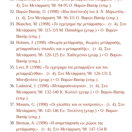
4), Στο Μετάφραση '98. 94-95 Ο. Βαρών-Βασάρ (επιμ.).
Βαρών-Βασάρ, Ο. (1998)
«Μια συνέντευξη του Δ. Ν. Μαρωνίτη».
.
(τ. 4), Στο Μετάφραση '98. 96-111 Ο. Βαρών-Βασάρ (επιμ.).
Blanchot, M. (1998)
«Το εγχείρημα της μετάφρασης».
. (τ. 4), Στο
Μετάφραση '98. 115-119 Μ. Παπαδήμα (μτφρ.) • Ο. Βαρών-
Βασάρ (επιμ.).
Holmes, J. (1998)
«Θεωρία μετάφρασης, θεωρίες μετάφρασης,
μεταφραστικές σπουδές και ο μεταφραστής».
. (τ. 4), Στο
Μετάφραση '98. 120-125 Ευ. Χαϊδεμένου (μτφρ.) • Ο. Βαρών-
Βασάρ (επιμ.).
Levi, P. (1998)
«Το εγχείρημα του μεταφράζειν και του
μεταφράζεσθαι».
. (τ. 4), Στο Μετάφραση '98. 126-131 Σ.
Μπενβενίστε (μτφρ.) • Ο. Βαρών-Βασάρ (επιμ.).
Ladmiral, J. (1998)
«Μεταφρασεολογικά».
. (τ. 4), Στο
Μετάφραση '98. 132-140 Κ. Κολλέτ (μτφρ.) • Ο. Βαρών-Βασάρ
(επιμ.).
Mounin, G. (1998)
«Οι γλώσσες και οι νοοτροπίες».
. (τ. 4), Στο
Μετάφραση '98. 141-146 Ευ. Τσελέντη (μτφρ.) • Ο. Βαρών-
Βασάρ (επιμ.).
Berman, A. (1998)
«Η αναμετάφραση ως χώρος της
μετάφρασης».
. (τ. 4), Στο Μετάφραση '98. 147-154 Β.