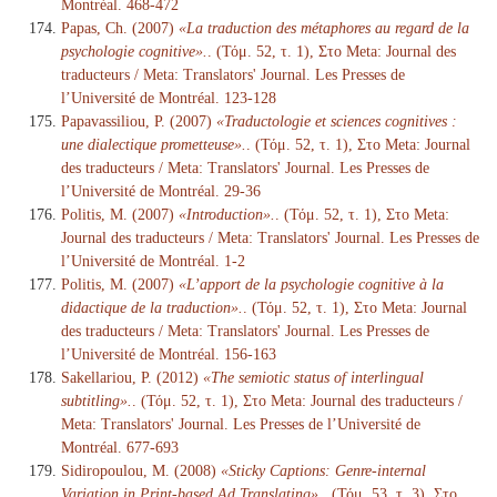
Montréal. 468-472
Papas, Ch. (2007)
«La traduction des métaphores au regard de la
psychologie cognitive».
. (Τόμ. 52, τ. 1), Στο Meta: Journal des
traducteurs / Meta: Translators' Journal. Les Presses de
l’Université de Montréal. 123-128
Papavassiliou, P. (2007)
«Traductologie et sciences cognitives :
une dialectique prometteuse».
. (Τόμ. 52, τ. 1), Στο Meta: Journal
des traducteurs / Meta: Translators' Journal. Les Presses de
l’Université de Montréal. 29-36
Politis, M. (2007)
«Introduction».
. (Τόμ. 52, τ. 1), Στο Meta:
Journal des traducteurs / Meta: Translators' Journal. Les Presses de
l’Université de Montréal. 1-2
Politis, M. (2007)
«L’apport de la psychologie cognitive à la
didactique de la traduction».
. (Τόμ. 52, τ. 1), Στο Meta: Journal
des traducteurs / Meta: Translators' Journal. Les Presses de
l’Université de Montréal. 156-163
Sakellariou, P. (2012)
«The semiotic status of interlingual
subtitling».
. (Τόμ. 52, τ. 1), Στο Meta: Journal des traducteurs /
Meta: Translators' Journal. Les Presses de l’Université de
Montréal. 677-693
Sidiropoulou, M. (2008)
«Sticky Captions: Genre-internal
Variation in Print-based Ad Translating».
. (Τόμ. 53, τ. 3), Στο