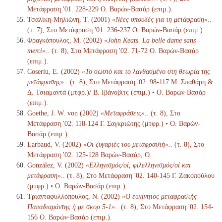
Μετάφραση '01. 228-229 Ο. Βαρών-Βασάρ (επιμ.).
Τσαλίκη-Μηλιώνη, Τ. (2001)
«Νέες σπουδές για τη μετάφραση».
.
(τ. 7), Στο Μετάφραση '01. 236-237 Ο. Βαρών-Βασάρ (επιμ.).
Φραγκόπουλος, Μ. (2002)
«John Keats. La belle dame sans
merci».
. (τ. 8), Στο Μετάφραση '02. 71-72 Ο. Βαρών-Βασάρ
(επιμ.).
Coseriu, E. (2002)
«Το σωστό και το λανθασμένο στη θεωρία της
μετάφρασης».
. (τ. 8), Στο Μετάφραση '02. 98-117 Μ. Σπαθάρη &
Δ. Τσιαμαντά (μτφρ.)/ Β. Ιβάνοβιτς (επιμ.) • Ο. Βαρών-Βασάρ
(επιμ.).
Goethe, J. W. von (2002)
«Μεταφράσεις».
. (τ. 8), Στο
Μετάφραση '02. 118-124 Γ. Σαγκριώτης (μτφρ.) • Ο. Βαρών-
Βασάρ (επιμ.).
Larbaud, V. (2002)
«Οι ζυγαριές του μεταφραστή».
. (τ. 8), Στο
Μετάφραση '02. 125-128 Βαρών-Βασάρ, Ο.
González, V. (2002)
«Ελληνισμός/οί, φιλελληνισμός/οί και
μετάφραση».
. (τ. 8), Στο Μετάφραση '02. 140-145 Γ. Ζακοπούλου
(μτφρ.) • Ο. Βαρών-Βασάρ (επιμ.).
Τριανταφυλλόπουλος, Ν. (2002)
«Ο ευκίνητος μεταφραστής
Παπαδιαμάντης ή με σκορ 5-1».
. (τ. 8), Στο Μετάφραση '02. 154-
156 Ο. Βαρών-Βασάρ (επιμ.).