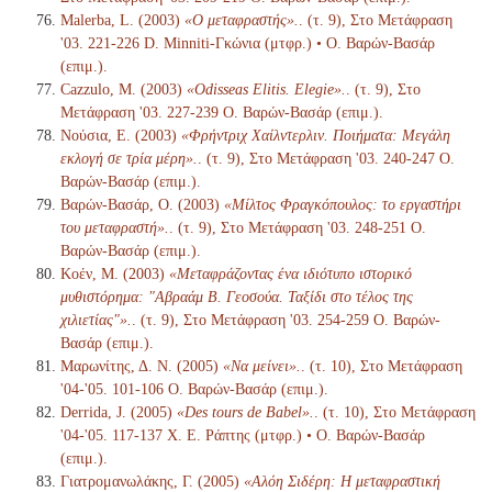
Malerba, L. (2003)
«Ο μεταφραστής».
. (τ. 9), Στο Μετάφραση
'03. 221-226 D. Minniti-Γκώνια (μτφρ.) • Ο. Βαρών-Βασάρ
(επιμ.).
Cazzulo, M. (2003)
«Odisseas Elitis. Elegie».
. (τ. 9), Στο
Μετάφραση '03. 227-239 Ο. Βαρών-Βασάρ (επιμ.).
Νούσια, Ε. (2003)
«Φρήντριχ Χαίλντερλιν. Ποιήματα: Μεγάλη
εκλογή σε τρία μέρη».
. (τ. 9), Στο Μετάφραση '03. 240-247 Ο.
Βαρών-Βασάρ (επιμ.).
Βαρών-Βασάρ, Ο. (2003)
«Μίλτος Φραγκόπουλος: το εργαστήρι
του μεταφραστή».
. (τ. 9), Στο Μετάφραση '03. 248-251 Ο.
Βαρών-Βασάρ (επιμ.).
Κοέν, Μ. (2003)
«Μεταφράζοντας ένα ιδιότυπο ιστορικό
μυθιστόρημα: "Αβραάμ Β. Γεοσούα. Ταξίδι στο τέλος της
χιλιετίας"».
. (τ. 9), Στο Μετάφραση '03. 254-259 Ο. Βαρών-
Βασάρ (επιμ.).
Μαρωνίτης, Δ. Ν. (2005)
«Να μείνει».
. (τ. 10), Στο Μετάφραση
'04-'05. 101-106 Ο. Βαρών-Βασάρ (επιμ.).
Derrida, J. (2005)
«Des tours de Babel».
. (τ. 10), Στο Μετάφραση
'04-'05. 117-137 Χ. Ε. Ράπτης (μτφρ.) • Ο. Βαρών-Βασάρ
(επιμ.).
Γιατρομανωλάκης, Γ. (2005)
«Αλόη Σιδέρη: Η μεταφραστική