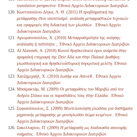
translation perspective
. Εθνικό Αρχείο Διδακτορικών Διατριβών.
Κωστοπούλου-Δίγκα, Λ. Θ. (2011)
Η προβληματική της
μετάφρασης στον υποτιτλισμό: ανάλυση μεταφραστικών τεχνικών
και εφαρμογές στη διδακτική των γλωσσών.
. Εθνικό Αρχείο
Διδακτορικών Διατριβών.
Αγκυρανοπούλου, Χ. (2010)
Μεταφρασιμότητα της ποίησης:
ανάπλαση ή πιστότητα ;
. Εθνικό Αρχείο Διδακτορικών Διατριβών.
Al Alawneh, A. (2010)
Κοινοί θρησκευτικοί όροι ανάμεσα στην
αραμαϊκή επιγραφή της Deir Alla και στην Παλαιά Διαθήκη:
γλωσσολογική και θρησκειοϊστορική συγκριτική μελέτη
. Εθνικό
Αρχείο Διδακτορικών Διατριβών.
Χατζημιχαήλ, Χ. (2010)
Ιωσήφ και Ασενέθ.
. Εθνικό Αρχείο
Διδακτορικών Διατριβών.
Μπαϊρακτάρ, Μ. (2009)
Οι μεταφράσεις του Μαριβώ από τον
Ανδρέα Στάικο και οι παραστάσεις τους στην Ελλάδα.
. Εθνικό
Αρχείο Διδακτορικών Διατριβών.
Σοφιανόπουλος, Σ. (2009)
Μοντελοποίηση γλώσσας για συστήματα
μηχανικής μετάφρασης με μονόγλωσσο σώμα κειμένων.
. Εθνικό
Αρχείο Διδακτορικών Διατριβών.
Σακελλαρίου, Π. (2009)
Η μετάφραση ως διαδικασία απονομής
νοήματος.
. Εθνικό Αρχείο Διδακτορικών Διατριβών.