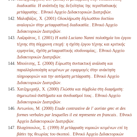
διαδικασία. Η ανάπτυξη της δεξιότητας της περιστασιακής
μετάφρασης.
. Εθνικό Αρχείο Διδακτορικών Διατριβών.
Μαλαβάζος, Χ. (2001)
Ολοκλήρωση δίγλωσσου δικτύου
αναλογιών στην μεταφραστική διαδικασία.
. Εθνικό Αρχείο
Διδακτορικών Διατριβών.
Λαζαράτος, Ι. (2001)
Η κατά Luciano Nanni πολυσημία του έργου
τέχνης στη σύγχρονη εποχή: η σχέση έργου τέχνης και κριτικής
ερμηνείας, σχέση μεταφραστικής ισοδυναμίας;
. Εθνικό Αρχείο
Διδακτορικών Διατριβών.
Μπούτσης, Σ. (2000)
Εύρωστη συντακτική ανάλυση και
παραλληλοποίηση κειμένων με εφαρμογές στην ανάκτηση
πληροφοριών και την αυτόματη μετάφραση.
. Εθνικό Αρχείο
Διδακτορικών Διατριβών.
Χατζημιχαήλ, Χ. (2000)
Γλώσσα και σύμβολα στη διαφήμιση:
σημειωτικά συστήματα και συνδυασμοί τους.
. Εθνικό Αρχείο
Διδακτορικών Διατριβών.
Αντωνίου, Μ. (2000)
Etude contrastive de l' aoriste grec et des
formes verbales par lesquelles il est represente en francais.
. Εθνικό
Αρχείο Διδακτορικών Διατριβών.
Βλαχόπουλος, Σ. (1999)
Η μετάφραση νομικών κειμένων επί τη
βάσει της θεωρίας του σκοπού.
. Εθνικό Αρχείο Διδακτορικών