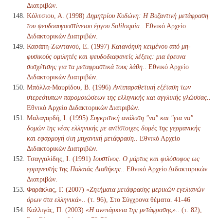
Διατριβών.
Κόλτσιου, Α. (1998)
Δημητρίου Κυδώνη: Η Βυζαντινή μετάφραση
του ψευδοαυγουστίνειου έργου Soliloquia.
. Εθνικό Αρχείο
Διδακτορικών Διατριβών.
Κασάπη-Ζωντανού, Ε. (1997)
Κατανόηση κειμένου από μη-
φυσικούς ομιλητές και ψευδοδιαφανείς λέξεις: μια έρευνα
συσχέτισης για τα μεταφραστικά τους λάθη.
. Εθνικό Αρχείο
Διδακτορικών Διατριβών.
Μπόλλα-Μαυρίδου, Β. (1996)
Αντιπαραθετική εξέταση των
στερεότυπων παρομοιώσεων της ελληνικής και αγγλικής γλώσσας.
.
Εθνικό Αρχείο Διδακτορικών Διατριβών.
Μαλαγαρδή, Ι. (1995)
Συγκριτική ανάλυση "να" και "για να"
δομών της νέας ελληνικής με αντίστοιχες δομές της γερμανικής
και εφαρμογή στη μηχανική μετάφραση.
. Εθνικό Αρχείο
Διδακτορικών Διατριβών.
Τσαγγαλίδης, Ι. (1991)
Ιουστίνος. Ο μάρτυς και φιλόσοφος ως
ερμηνευτής της Παλαιάς Διαθήκης.
. Εθνικό Αρχείο Διδακτορικών
Διατριβών.
Φαράκλας, Γ. (2007)
«Ζητήματα μετάφρασης μερικών εγελιανών
όρων στα ελληνικά».
. (τ. 96), Στο Σύγχρονα θέματα. 41-46
Καλλιγάς, Π. (2003)
«Η ανεπάρκεια της μετάφρασης».
. (τ. 82),