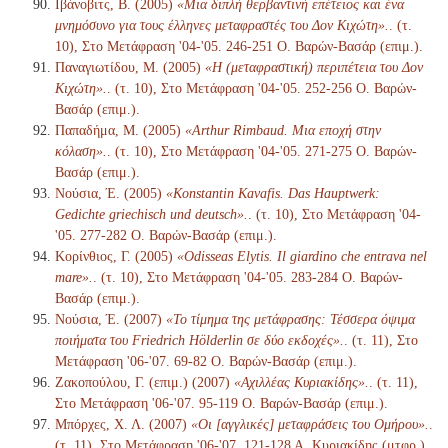
Ιβάνοβιτς, Β. (2005)
«Μια διπλή θερβαντινή επέτειος και ένα
μνημόσυνο για τους έλληνες μεταφραστές του Δον Κιχώτη».
. (τ.
10), Στο Μετάφραση '04-'05. 246-251 Ο. Βαρών-Βασάρ (επιμ.).
Παναγιωτίδου, Μ. (2005)
«Η (μεταφραστική) περιπέτεια του Δον
Κιχώτη».
. (τ. 10), Στο Μετάφραση '04-'05. 252-256 Ο. Βαρών-
Βασάρ (επιμ.).
Παπαδήμα, Μ. (2005)
«Arthur Rimbaud. Μια εποχή στην
κόλαση».
. (τ. 10), Στο Μετάφραση '04-'05. 271-275 Ο. Βαρών-
Βασάρ (επιμ.).
Νούσια, Έ. (2005)
«Konstantin Kavafis. Das Hauptwerk:
Gedichte griechisch und deutsch».
. (τ. 10), Στο Μετάφραση '04-
'05. 277-282 Ο. Βαρών-Βασάρ (επιμ.).
Κορίνθιος, Γ. (2005)
«Odisseas Elytis. Il giardino che entrava nel
mare».
. (τ. 10), Στο Μετάφραση '04-'05. 283-284 Ο. Βαρών-
Βασάρ (επιμ.).
Νούσια, Έ. (2007)
«Το τίμημα της μετάφρασης: Τέσσερα όψιμα
ποιήματα του Friedrich Hölderlin σε δύο εκδοχές».
. (τ. 11), Στο
Μετάφραση '06-'07. 69-82 Ο. Βαρών-Βασάρ (επιμ.).
Ζακοπούλου, Γ. (επιμ.) (2007)
«Αχιλλέας Κυριακίδης».
. (τ. 11),
Στο Μετάφραση '06-'07. 95-119 Ο. Βαρών-Βασάρ (επιμ.).
Μπόρχες, Χ. Λ. (2007)
«Οι [αγγλικές] μεταφράσεις του Ομήρου».
.
(τ. 11), Στο Μετάφραση '06-'07. 121-128 Α. Κυριακίδης (μτφρ.)