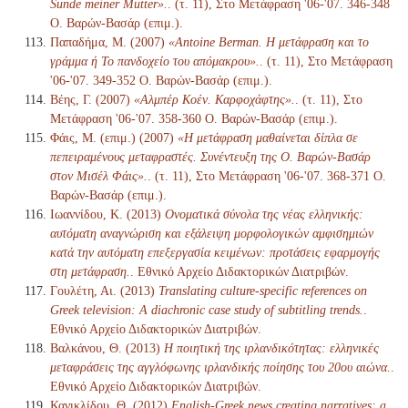
Sünde meiner Mutter».
. (τ. 11), Στο Μετάφραση '06-'07. 346-348
Ο. Βαρών-Βασάρ (επιμ.).
Παπαδήμα, Μ. (2007)
«Antoine Berman. Η μετάφραση και το
γράμμα ή Το πανδοχείο του απόμακρου».
. (τ. 11), Στο Μετάφραση
'06-'07. 349-352 Ο. Βαρών-Βασάρ (επιμ.).
Βέης, Γ. (2007)
«Αλμπέρ Κοέν. Καρφοχάφτης».
. (τ. 11), Στο
Μετάφραση '06-'07. 358-360 Ο. Βαρών-Βασάρ (επιμ.).
Φάις, Μ. (επιμ.) (2007)
«Η μετάφραση μαθαίνεται δίπλα σε
πεπειραμένους μεταφραστές. Συνέντευξη της Ο. Βαρών-Βασάρ
στον Μισέλ Φάις».
. (τ. 11), Στο Μετάφραση '06-'07. 368-371 Ο.
Βαρών-Βασάρ (επιμ.).
Ιωαννίδου, Κ. (2013)
Ονοματικά σύνολα της νέας ελληνικής:
αυτόματη αναγνώριση και εξάλειψη μορφολογικών αμφισημιών
κατά την αυτόματη επεξεργασία κειμένων: προτάσεις εφαρμογής
στη μετάφραση.
. Εθνικό Αρχείο Διδακτορικών Διατριβών.
Γουλέτη, Αι. (2013)
Translating culture-specific references on
Greek television: A diachronic case study of subtitling trends.
.
Εθνικό Αρχείο Διδακτορικών Διατριβών.
Βαλκάνου, Θ. (2013)
Η ποιητική της ιρλανδικότητας: ελληνικές
μεταφράσεις της αγγλόφωνης ιρλανδικής ποίησης του 20ου αιώνα.
.
Εθνικό Αρχείο Διδακτορικών Διατριβών.
Κανικλίδου, Θ. (2012)
English-Greek news creating narratives: a