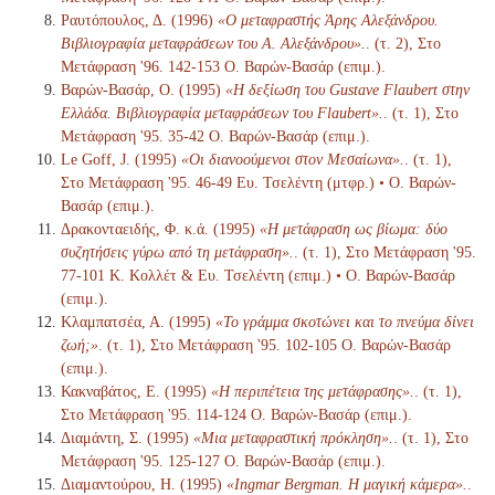
Ραυτόπουλος, Δ. (1996)
«Ο μεταφραστής Άρης Αλεξάνδρου.
Βιβλιογραφία μεταφράσεων του Α. Αλεξάνδρου».
. (τ. 2), Στο
Μετάφραση '96. 142-153 Ο. Βαρών-Βασάρ (επιμ.).
Βαρών-Βασάρ, Ο. (1995)
«Η δεξίωση του Gustave Flaubert στην
Ελλάδα. Βιβλιογραφία μεταφράσεων του Flaubert».
. (τ. 1), Στο
Μετάφραση '95. 35-42 Ο. Βαρών-Βασάρ (επιμ.).
Le Goff, J. (1995)
«Οι διανοούμενοι στον Μεσαίωνα».
. (τ. 1),
Στο Μετάφραση '95. 46-49 Ευ. Τσελέντη (μτφρ.) • Ο. Βαρών-
Βασάρ (επιμ.).
Δρακονταειδής, Φ. κ.ά. (1995)
«Η μετάφραση ως βίωμα: δύο
συζητήσεις γύρω από τη μετάφραση».
. (τ. 1), Στο Μετάφραση '95.
77-101 Κ. Κολλέτ & Ευ. Τσελέντη (επιμ.) • Ο. Βαρών-Βασάρ
(επιμ.).
Κλαμπατσέα, Α. (1995)
«Το γράμμα σκοτώνει και το πνεύμα δίνει
ζωή;»
. (τ. 1), Στο Μετάφραση '95. 102-105 Ο. Βαρών-Βασάρ
(επιμ.).
Κακναβάτος, Ε. (1995)
«Η περιπέτεια της μετάφρασης».
. (τ. 1),
Στο Μετάφραση '95. 114-124 Ο. Βαρών-Βασάρ (επιμ.).
Διαμάντη, Σ. (1995)
«Μια μεταφραστική πρόκληση».
. (τ. 1), Στο
Μετάφραση '95. 125-127 Ο. Βαρών-Βασάρ (επιμ.).
Διαμαντούρου, Η. (1995)
«Ingmar Bergman. Η μαγική κάμερα».
.