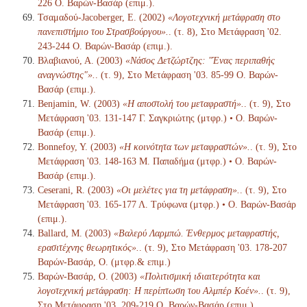
226 Ο. Βαρών-Βασάρ (επιμ.).
Τσαμαδού-Jacoberger, Ε. (2002)
«Λογοτεχνική μετάφραση στο
πανεπιστήμιο του Στρασβούργου».
. (τ. 8), Στο Μετάφραση '02.
243-244 Ο. Βαρών-Βασάρ (επιμ.).
Βλαβιανού, Α. (2003)
«Νάσος Δετζώρτζης: "Ένας περιπαθής
αναγνώστης"».
. (τ. 9), Στο Μετάφραση '03. 85-99 Ο. Βαρών-
Βασάρ (επιμ.).
Benjamin, W. (2003)
«Η αποστολή του μεταφραστή».
. (τ. 9), Στο
Μετάφραση '03. 131-147 Γ. Σαγκριώτης (μτφρ.) • Ο. Βαρών-
Βασάρ (επιμ.).
Bonnefoy, Y. (2003)
«Η κοινότητα των μεταφραστών».
. (τ. 9), Στο
Μετάφραση '03. 148-163 Μ. Παπαδήμα (μτφρ.) • Ο. Βαρών-
Βασάρ (επιμ.).
Ceserani, R. (2003)
«Οι μελέτες για τη μετάφραση».
. (τ. 9), Στο
Μετάφραση '03. 165-177 Λ. Τρύφωνα (μτφρ.) • Ο. Βαρών-Βασάρ
(επιμ.).
Ballard, M. (2003)
«Βαλερύ Λαρμπώ. Ένθερμος μεταφραστής,
ερασιτέχνης θεωρητικός».
. (τ. 9), Στο Μετάφραση '03. 178-207
Βαρών-Βασάρ, Ο. (μτφρ.& επιμ.)
Βαρών-Βασάρ, Ο. (2003)
«Πολιτισμική ιδιαιτερότητα και
λογοτεχνική μετάφραση: Η περίπτωση του Αλμπέρ Κοέν».
. (τ. 9),
Στο Μετάφραση '03. 209-219 Ο. Βαρών-Βασάρ (επιμ.).