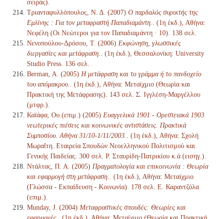
σειράς).
Τριανταφυλλόπουλος, Ν. Δ. (2007)
Ο παρδαλός συρικτής της
Εμλίνης : Για τον μεταφραστή Παπαδιαμάντη.
. (1η έκδ.), Αθήνα:
Νεφέλη (Οι Νεώτεροι για τον Παπαδιαμάντη · 10). 138 σελ.
Νενοπούλου-Δρόσου, Τ. (2006)
Εκφώνηση, γλωσσικές
διεργασίες και μετάφραση.
. (1η έκδ.), Θεσσαλονίκη: University
Studio Press. 136 σελ.
Berman, A. (2005)
Η μετάφραση και το γράμμα ή το πανδοχείο
του απόμακρου.
. (1η έκδ.), Αθήνα: Μεταίχμιο (Θεωρία και
Πρακτική της Μετάφρασης). 143 σελ. Σ. Ιγγλέση-Μαργέλλου
(μτφρ.).
Καϊάφα, Ου.(επιμ.) (2005)
Ευαγγελικά 1901 - Ορεστειακά 1903
νεωτερικές πιέσεις και κοινωνικές αντιστάσεις. Πρακτικά
Συμποσίου. Αθήνα 31/10-1/11/2003.
. (1η έκδ.), Αθήνα: Σχολή
Μωραΐτη. Εταιρεία Σπουδών Νεοελληνικού Πολιτισμού και
Γενικής Παιδείας. 300 σελ. Ρ. Σταυρίδη-Πατρικίου κ.ά (εισηγ.).
Ντάλτας, Π. Α. (2005)
Πραγματολογία και επικοινωνία : Θεωρία
και εφαρμογή στη μετάφραση.
. (1η έκδ.), Αθήνα: Μεταίχμιο
(Γλώσσα - Εκπαίδευση - Κοινωνία). 178 σελ. Ε. Καραντζόλα
(επιμ.).
Munday, J. (2004)
Μεταφραστικές σπουδές: Θεωρίες και
εφαρμογές.
. (1η έκδ.), Αθήνα: Μεταίχμιο (Θεωρία και Πρακτική