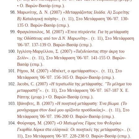
• Ο. Βαρών-Βασάρ (επιμ.).
Μαρωνίτης, Δ. Ν. (2007)
«Μεταφράζοντας Ιλιάδα. Α) Σωρείτης
Β) Καταλογική ποίηση».
. (τ. 11), Στο Μετάφραση '06-'07. 130-
135 Ο. Βαρών-Βασάρ (επιμ.).
Φραγκόπουλος, Μ. (2007)
«Έπεα πτερόεντα. Για τη μετάφραση
της Οδύσσειας από τον Δ.Ν. Μαρωνίτη».
. (τ. 11), Στο Μετάφραση
'06-'07. 137-139 Ο. Βαρών-Βασάρ (επιμ.).
Ιγγλέση-Μαργέλλου, Σ. (2007)
«Ταξιδεύοντας στην άκρη του
Σελίν».
. (τ. 11), Στο Μετάφραση '06-'07. 141-155 Ο. Βαρών-
Βασάρ (επιμ.).
Ρήγου, Μ. (2007)
«Μπέκετ, ο αμετάφραστος».
. (τ. 11), Στο
Μετάφραση '06-'07. 156-165 Ο. Βαρών-Βασάρ (επιμ.).
Jacobs, C. (2007)
«Η τερατωδία της μετάφρασης. "Το μέλημα του
μεταφραστή"».
. (τ. 11), Στο Μετάφραση '06-'07. 167-187 Χ. Ε.
Ράπτης (μτφρ.) • Ο. Βαρών-Βασάρ (επιμ.).
Ιβάνοβιτς, Β. (2007)
«Η ποιητική μετάφραση: Ένα βίωμα. (Το
μονόγραμμα στον δικό μου ορίζοντα προσδοκίας)».
. (τ. 11), Στο
Μετάφραση '06-'07. 196-200 Ο. Βαρών-Βασάρ (επιμ.).
Φούρναρη, Μ. (2007)
«Ο Ματωμένος Γάμος του Φεδερίκο
Γκαρθία Λόρκα στα ελληνικά: Οι ποιητικές της μετάφρασης».
. (τ.
11), Στο Μετάφραση '06-'07. 228-238 Ο. Βαρών-Βασάρ (επιμ.).