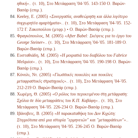
ηθική».
. (τ. 10), Στο Μετάφραση '04-'05. 143-150 Ο. Βαρών-
Βασάρ (επιμ.).
Keeley, E. (2005)
«Συνεργασία, αναθεώρηση και άλλα λιγότερο
συγχωρητέα αμαρτήματα».
. (τ. 10), Στο Μετάφραση '04-'05. 152-
172 Γ. Ζακοπούλου (μτφρ.) • Ο. Βαρών-Βασάρ (επιμ.).
Φραγκόπουλος, Μ. (2005)
«After Babel: Σκέψεις για το έργο του
George Steiner».
. (τ. 10), Στο Μετάφραση '04-'05. 181-189 Ο.
Βαρών-Βασάρ (επιμ.).
Ευσταθιάδη, Μ. (2005)
«Η μοιρασιά του διαβόλου του Fabrice
Melquiot».
. (τ. 10), Στο Μετάφραση '04-'05. 190-198 Ο. Βαρών-
Βασάρ (επιμ.).
Κόνολι, Ντ. (2005)
«Γλωσσικές ποικιλίες και ποικίλες
μεταφραστικές στρατηγικές».
. (τ. 10), Στο Μετάφραση '04-'05.
212-219 Ο. Βαρών-Βασάρ (επιμ.).
Χωρέμη, Θ. (2005)
«Ο ρόλος του περικειμένου στη μετάφραση:
Σχόλια σε δύο μεταφράσεις του Κ.Π. Καβάφη».
. (τ. 10), Στο
Μετάφραση '04-'05. 226-234 Ο. Βαρών-Βασάρ (επιμ.).
Ιβάνοβιτς, Β. (2005)
«Η παρακαταθήκη του Δον Κιχώτη:
Στιγμιότυπα από μια ιστορία "ερμηνειών" και "μεταφράσεων"».
.
(τ. 10), Στο Μετάφραση '04-'05. 236-245 Ο. Βαρών-Βασάρ
(επιμ.).