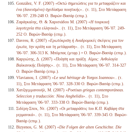
González, V. F. (2007)
«Οκτώ σημειώσεις για το μεταφράζειν και
ένα (δανεισμένο) σχεδίασμα ποιητικής».
. (τ. 11), Στο Μετάφραση
'06-'07. 239-248 Ο. Βαρών-Βασάρ (επιμ.).
Ζαράγκαλης, Θ. & Χαρισιάδου Μ. (2007)
«Η τουρκική
λογοτεχνία στα ελληνικά».
. (τ. 11), Στο Μετάφραση '06-'07. 249-
252 Ο. Βαρών-Βασάρ (επιμ.).
Davreu, R. (2007)
«Ερωτόκριση ή Αναδρομικές σκέψεις για τον
έρωτα, την κρίση και τη μετάφραση».
. (τ. 11), Στο Μετάφραση
'06-'07. 306-313 Κ. Μπόμπας (μτφρ.) • Ο. Βαρών-Βασάρ (επιμ.).
Καργιώτης, Δ. (2007)
«Ποίηση και πράξη. Αίμος: Ανθολογία
Βαλκανικής Ποίησης».
. (τ. 11), Στο Μετάφραση '06-'07. 314-327
Ο. Βαρών-Βασάρ (επιμ.).
Vlavianou, I. (2007)
«Le seul héritage de Yorgos Ioannou».
. (τ.
11), Στο Μετάφραση '06-'07. 328-330 Ο. Βαρών-Βασάρ (επιμ.).
Χατζηεμμανουήλ, Μ. (2007)
«Poetisas griegas contemporáneas.
Seleccion y traducción: Nina Anghelidis».
. (τ. 11), Στο
Μετάφραση '06-'07. 333-338 Ο. Βαρών-Βασάρ (επιμ.).
Σιδέρη-Σπεκ, Ντ. (2007)
«Οι μεταφράσεις του Κ.Π. Καβάφη στα
γερμανικά».
. (τ. 11), Στο Μετάφραση '06-'07. 339-345 Ο. Βαρών-
Βασάρ (επιμ.).
Bizyenos, G. M. (2007)
«Die Folgen der alten Geschichte. Die