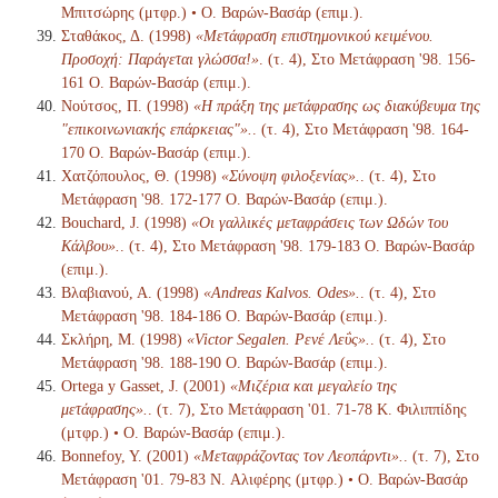
Μπιτσώρης (μτφρ.) • Ο. Βαρών-Βασάρ (επιμ.).
Σταθάκος, Δ. (1998)
«Μετάφραση επιστημονικού κειμένου.
Προσοχή: Παράγεται γλώσσα!»
. (τ. 4), Στο Μετάφραση '98. 156-
161 Ο. Βαρών-Βασάρ (επιμ.).
Νούτσος, Π. (1998)
«Η πράξη της μετάφρασης ως διακύβευμα της
"επικοινωνιακής επάρκειας"».
. (τ. 4), Στο Μετάφραση '98. 164-
170 Ο. Βαρών-Βασάρ (επιμ.).
Χατζόπουλος, Θ. (1998)
«Σύνοψη φιλοξενίας».
. (τ. 4), Στο
Μετάφραση '98. 172-177 Ο. Βαρών-Βασάρ (επιμ.).
Bouchard, J. (1998)
«Οι γαλλικές μεταφράσεις των Ωδών του
Κάλβου».
. (τ. 4), Στο Μετάφραση '98. 179-183 Ο. Βαρών-Βασάρ
(επιμ.).
Βλαβιανού, Α. (1998)
«Andreas Kalvos. Odes».
. (τ. 4), Στο
Μετάφραση '98. 184-186 Ο. Βαρών-Βασάρ (επιμ.).
Σκλήρη, Μ. (1998)
«Victor Segalen. Ρενέ Λεΰς».
. (τ. 4), Στο
Μετάφραση '98. 188-190 Ο. Βαρών-Βασάρ (επιμ.).
Ortega y Gasset, J. (2001)
«Μιζέρια και μεγαλείο της
μετάφρασης».
. (τ. 7), Στο Μετάφραση '01. 71-78 K. Φιλιππίδης
(μτφρ.) • Ο. Βαρών-Βασάρ (επιμ.).
Bonnefoy, Y. (2001)
«Μεταφράζοντας τον Λεοπάρντι».
. (τ. 7), Στο
Μετάφραση '01. 79-83 N. Αλιφέρης (μτφρ.) • Ο. Βαρών-Βασάρ