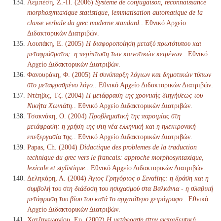
Λεμπέση, Ζ.-Π. (2006)
Systeme de conjugaison, reconnaissance
morphosyntaxique statistique, lemmatisation automatique de la
classe verbale du grec moderne standard.
. Εθνικό Αρχείο
Διδακτορικών Διατριβών.
Λουπάκη, Ε. (2005)
Η διαφοροποίηση μεταξύ πρωτότυπου και
μεταφράσματος: η περίπτωση των κοινοτικών κειμένων.
. Εθνικό
Αρχείο Διδακτορικών Διατριβών.
Φανουράκη, Φ. (2005)
Η συνύπαρξη λόγιων και δημοτικών τύπων
στο μεταφρασμένο λόγο.
. Εθνικό Αρχείο Διδακτορικών Διατριβών.
Ντέηβις, Τζ. (2004)
Η μετάφραση της χρονικής διηγήσεως του
Νικήτα Χωνιάτη.
. Εθνικό Αρχείο Διδακτορικών Διατριβών.
Τσακνάκη, Ο. (2004)
Προβληματική της παροιμίας στη
μετάφραση: η χρήση της στη νέα ελληνική και η ηλεκτρονική
επεξεργασία της.
. Εθνικό Αρχείο Διδακτορικών Διατριβών.
Papas, Ch. (2004)
Didactique des problemes de la traduction
technique du grec vers le francais: approche morphosyntaxique,
lexicale et stylistique.
. Εθνικό Αρχείο Διδακτορικών Διατριβών.
Δεληκάρη, Α. (2004)
Άγιος Γρηγόριος ο Σιναίτης: η δράση και η
συμβολή του στη διάδοση του ησυχασμού στα Βαλκάνια - η σλαβική
μετάφραση του βίου του κατά το αρχαιότερο χειρόγραφο.
. Εθνικό
Αρχείο Διδακτορικών Διατριβών.
Χατζηγεωργίου, Ευ. (2002)
Η μετάφραση στην εκπαιδευτική