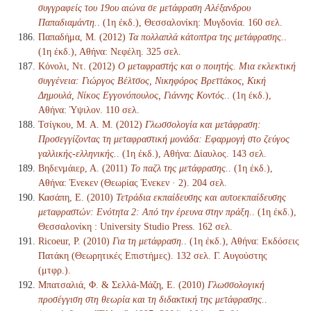
συγγραφείς του 19ου αιώνα σε μετάφραση Αλέξανδρου
Παπαδιαμάντη.
. (1η έκδ.), Θεσσαλονίκη: Μυγδονία. 160 σελ.
Παπαδήμα, Μ. (2012)
Τα πολλαπλά κάτοπτρα της μετάφρασης.
.
(1η έκδ.), Αθήνα: Νεφέλη. 325 σελ.
Κόνολι, Ντ. (2012)
Ο μεταφραστής και ο ποιητής. Μια εκλεκτική
συγγένεια: Γιώργος Βέλτσος, Νικηφόρος Βρεττάκος, Κική
Δημουλά, Νίκος Εγγονόπουλος, Γιάννης Κοντός.
. (1η έκδ.),
Αθήνα: Ύψιλον. 110 σελ.
Τσίγκου, Μ. Α. Μ. (2012)
Γλωσσολογία και μετάφραση:
Προσεγγίζοντας τη μεταφραστική μονάδα: Εφαρμογή στο ζεύγος
γαλλικής-ελληνικής.
. (1η έκδ.), Αθήνα: Δίαυλος. 143 σελ.
Βηδενμάιερ, Α. (2011)
Το παζλ της μετάφρασης.
. (1η έκδ.),
Αθήνα: Ένεκεν (Θεωρίας Ένεκεν · 2). 204 σελ.
Κασάπη, Ε. (2010)
Τετράδια εκπαίδευσης και αυτοεκπαίδευσης
μεταφραστών: Ενότητα 2: Από την έρευνα στην πράξη.
. (1η έκδ.),
Θεσσαλονίκη : University Studio Press. 162 σελ.
Ricoeur, P. (2010)
Για τη μετάφραση.
. (1η έκδ.), Αθήνα: Εκδόσεις
Πατάκη (Θεωρητικές Επιστήμες). 132 σελ. Γ. Αυγούστης
(μτφρ.).
Μπατσαλιά, Φ. & Σελλά-Μάζη, Ε. (2010)
Γλωσσολογική
προσέγγιση στη θεωρία και τη διδακτική της μετάφρασης.
.