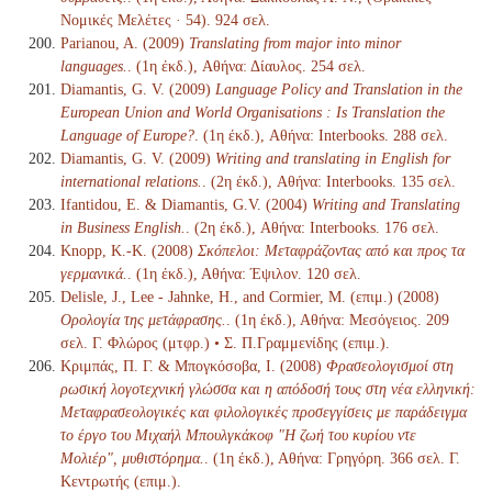
Νομικές Μελέτες · 54). 924 σελ.
Parianou, A. (2009)
Translating from major into minor
languages.
. (1η έκδ.), Αθήνα: Δίαυλος. 254 σελ.
Diamantis, G. V. (2009)
Language Policy and Translation in the
European Union and World Organisations : Is Translation the
Language of Europe?
. (1η έκδ.), Αθήνα: Interbooks. 288 σελ.
Diamantis, G. V. (2009)
Writing and translating in English for
international relations.
. (2η έκδ.), Αθήνα: Interbooks. 135 σελ.
Ifantidou, Ε. & Diamantis, G.V. (2004)
Writing and Translating
in Business English.
. (2η έκδ.), Αθήνα: Interbooks. 176 σελ.
Knopp, K.-K. (2008)
Σκόπελοι: Μεταφράζοντας από και προς τα
γερμανικά.
. (1η έκδ.), Αθήνα: Έψιλον. 120 σελ.
Delisle, J., Lee - Jahnke, H., and Cormier, M. (επιμ.) (2008)
Ορολογία της μετάφρασης.
. (1η έκδ.), Αθήνα: Μεσόγειος. 209
σελ. Γ. Φλώρος (μτφρ.) • Σ. Π.Γραμμενίδης (επιμ.).
Κριμπάς, Π. Γ. & Μπογκόσοβα, Ι. (2008)
Φρασεολογισμοί στη
ρωσική λογοτεχνική γλώσσα και η απόδοσή τους στη νέα ελληνική:
Μεταφρασεολογικές και φιλολογικές προσεγγίσεις με παράδειγμα
το έργο του Μιχαήλ Μπουλγκάκοφ "Η ζωή του κυρίου ντε
Μολιέρ", μυθιστόρημα.
. (1η έκδ.), Αθήνα: Γρηγόρη. 366 σελ. Γ.
Κεντρωτής (επιμ.).