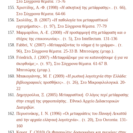
Στο Σύγχρονα θέματα. 73-76
Χριστίδης, Α.-Φ. (1998)
«Η ασκητική της μετάφρασης».
. (τ. 66),
Στο Σύγχρονα θέματα. 64-66
Σκολίδης, Β. (2007)
«Η παθολογία του μεταφραστικού
εγχειρήματος».
. (τ. 97), Στο Σύγχρονα θέματα. 77-79
Μαρμαρίδου, Α.-Ε. (2008)
«Η προσαρμογή στη μετάφραση και ο
στόχος της επικοινωνίας».
. (τ. 5), Στο Intellectum. 131-136
Fabbri, V. (2007)
«Μεταφράζοντας το νόημα ή το γράμμα».
. (τ.
96), Στο Σύγχρονα θέματα. 25-33 Β. Μπιτσώρης (μτφρ.).
Friedrich, J. (2007)
«Μεταφράζουμε για να κατανοήσουμε ή για να
σκεφθούμε;»
. (τ. 97), Στο Σύγχρονα θέματα. 61-67 Β.
Μπιτσώρης (μτφρ.).
Μπακογιάννης, Μ. Γ. (2009)
«Η ρωσική λογοτεχνία στην Ελλάδα:
βιβλιογραφικές προσθήκες».
. (τ. 26), Στο Μικροφιλολογικά. 20-
22
Δημητρούλια, Ξ. (2005)
Μεταφραστική. Ο λόγος περί μετάφρασης
στην εποχή της ψηφιοποίησης.
. Εθνικό Αρχείο Διδακτορικών
Διατριβών.
Περυσινάκης, Ι. Ν. (1996)
«Οι μεταφράσεις του Παναγή Λεκατσά
από την αρχαία ελληνική λογοτεχνία».
. (τ. 20), Στο Ουτοπία. 131-
160
Κουρτ, Γ. (2010)
Οι Φαναριώτες δραγουμάνοι και ηγεμόνες στην