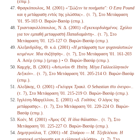
(επιμ.).
Φραγκόπουλος, Μ. (2001)
«"Σώζειν τα ποιήματα": Ο Ezra Pound
και η μετάφραση εντός της γλώσσας».
. (τ. 7), Στο Μετάφραση
'01. 95-103 Ο. Βαρών-Βασάρ (επιμ.).
Τριανταφυλλόπουλος, Ν. Δ. (2001)
«Εγκεκορδυλημένος. Σχόλιο
για τον εμπαθή μεταφραστή Παπαδιαμάντη».
. (τ. 7), Στο
Μετάφραση '01. 125-127 Ο. Βαρών-Βασάρ (επιμ.).
Αλεξανδρίδης, Θ. κ.ά. (2001)
«Η μετάφραση των ψυχαναλυτικών
κειμένων. Μια συζήτηση».
. (τ. 7), Στο Μετάφραση '01. 161-203
Α. Ασέρ (επιμ.) (μτφρ.) • Ο. Βαρών-Βασάρ (επιμ.).
Καμχής, Β. (2001)
«Αντωνίου Θ. Ηπίτη. Μέγα Γαλλοελληνικόν
Λεξικόν».
. (τ. 7), Στο Μετάφραση '01. 205-214 Ο. Βαρών-Βασάρ
(επιμ.).
Αλεξάκης, Ο. (2001)
«Γκέοργκ Τρακλ. Ο Sebastian στο όνειρο».
.
(τ. 7), Στο Μετάφραση '01. 215-219 Ο. Βαρών-Βασάρ (επιμ.).
Ιγγλέση-Μαργέλλου, Σ. (2001)
«Δ. Γούτσος. Ο λόγος της
μετάφρασης».
. (τ. 7), Στο Μετάφραση '01. 220-224 Ο. Βαρών-
Βασάρ (επιμ.).
Κοέν, Μ. (2001)
«Άμος Οζ. Η ίδια θάλασσα».
. (τ. 7), Στο
Μετάφραση '01. 225-227 Ο. Βαρών-Βασάρ (επιμ.).
Δημητρούλια, Τ. (2001)
«Μ. Σταύρου — Μ. Τζεβελέκου. Η
μηχανική μετάφραση και η ελληνική γλώσσα».
. (τ. 7), Στο