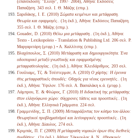
(επανέκδοση: "Έλλην", 1997· 2004), Αθήνα: Εκδόσεις
Παπαζήση. 343 σελ. Ι. Θ. Μάζης (επιμ.).
Σαριδάκης, Ι. Ε. (2010)
Σώματα κειμένων και μετάφραση.
Θεωρία και εφαρμογές.
. (1η έκδ.), Αθήνα: Εκδόσεις Παπαζήση.
355 σελ. Ι. Θ. Μάζης (επιμ.).
Gouadec, D. (2010)
Θέλω μια μετάφραση.
. (1η έκδ.), Αθήνα:
Texto - Lexikopoleio - Translation & Publishing Ltd. 206 σελ. Ρ.
Μαργαριτάρη (μτφρ.) • Α. Καλλίτσης (επιμ.).
Βλαχόπουλος, Σ. (2010)
Μετάφραση και δημιουργικότητα. Ένα
οδοιπορικό μεταξύ γνωστικής και εφαρμοσμένης
μεταφρασεολογίας.
. (1η έκδ.), Αθήνα: Κλειδάριθμος. 203 σελ.
Γουίλιαμς, Τζ. & Τσέστερμαν, Α. (2010)
Ο χάρτης: Η έρευνα
στις μεταφραστικές σπουδές: Οδηγός για νέους ερευνητές.
. (1η
έκδ.), Αθήνα: Ύψιλον. 176 σελ. Α. Βασαλάκη κ.ά. (μτφρ.).
Λάμπρου, Έ. & Φλώρος, Γ. (2010)
Η διδακτική της μετάφρασης
στον ελληνόφωνο χώρο: σύγχρονες τάσεις και προοπτικές.
. (1η
έκδ.), Αθήνα: Ελληνικά Γράμματα. 224 σελ.
Γραμμενίδης, Σ. Π. (2009)
Μεταφράζοντας τον κόσμο του άλλου:
Θεωρητικοί προβληματισμοί και λειτουργικές προοπτικές.
. (1η
έκδ.), Αθήνα: Δίαυλος. 274 σελ.
Κριμπάς, Π. Γ. (2009)
Η μετάφραση νομικών όρων στις διεθνείς
συμβάσεις.
. (1η έκδ.), Αθήνα: Σάκκουλας Α. Ν., (Θρακικές