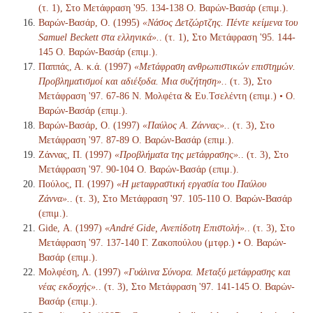
(τ. 1), Στο Μετάφραση '95. 134-138 Ο. Βαρών-Βασάρ (επιμ.).
Βαρών-Βασάρ, Ο. (1995)
«Νάσος Δετζώρτζης. Πέντε κείμενα του
Samuel Beckett στα ελληνικά».
. (τ. 1), Στο Μετάφραση '95. 144-
145 Ο. Βαρών-Βασάρ (επιμ.).
Παππάς, Α. κ.ά. (1997)
«Μετάφραση ανθρωπιστικών επιστημών.
Προβληματισμοί και αδιέξοδα. Μια συζήτηση».
. (τ. 3), Στο
Μετάφραση '97. 67-86 Ν. Μολφέτα & Ευ.Τσελέντη (επιμ.) • Ο.
Βαρών-Βασάρ (επιμ.).
Βαρών-Βασάρ, Ο. (1997)
«Παύλος Α. Ζάννας».
. (τ. 3), Στο
Μετάφραση '97. 87-89 Ο. Βαρών-Βασάρ (επιμ.).
Ζάννας, Π. (1997)
«Προβλήματα της μετάφρασης».
. (τ. 3), Στο
Μετάφραση '97. 90-104 Ο. Βαρών-Βασάρ (επιμ.).
Πούλος, Π. (1997)
«Η μεταφραστική εργασία του Παύλου
Ζάννα».
. (τ. 3), Στο Μετάφραση '97. 105-110 Ο. Βαρών-Βασάρ
(επιμ.).
Gide, Α. (1997)
«André Gide, Ανεπίδοτη Επιστολή».
. (τ. 3), Στο
Μετάφραση '97. 137-140 Γ. Ζακοπούλου (μτφρ.) • Ο. Βαρών-
Βασάρ (επιμ.).
Μολφέση, Λ. (1997)
«Γυάλινα Σύνορα. Μεταξύ μετάφρασης και
νέας εκδοχής».
. (τ. 3), Στο Μετάφραση '97. 141-145 Ο. Βαρών-
Βασάρ (επιμ.).