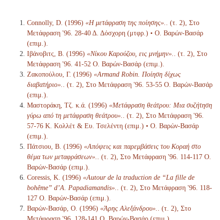
Connolly, D. (1996)
«Η μετάφραση της ποίησης».
. (τ. 2), Στο
Μετάφραση '96. 28-40 Δ. Δόσχορη (μτφρ.) • Ο. Βαρών-Βασάρ
(επιμ.).
Ιβάνοβιτς, Β. (1996)
«Νίκου Καρούζου, εις μνήμην».
. (τ. 2), Στο
Μετάφραση '96. 41-52 Ο. Βαρών-Βασάρ (επιμ.).
Ζακοπούλου, Γ. (1996)
«Armand Robin. Ποίηση δίχως
διαβατήριο».
. (τ. 2), Στο Μετάφραση '96. 53-55 Ο. Βαρών-Βασάρ
(επιμ.).
Μαστοράκη, Τζ. κ.ά. (1996)
«Μετάφραση θεάτρου: Μια συζήτηση
γύρω από τη μετάφραση θεάτρου».
. (τ. 2), Στο Μετάφραση '96.
57-76 Κ. Κολλέτ & Ευ. Τσελέντη (επιμ.) • Ο. Βαρών-Βασάρ
(επιμ.).
Πάτσιου, Β. (1996)
«Απόψεις και παρεμβάσεις του Κοραή στο
θέμα των μεταφράσεων».
. (τ. 2), Στο Μετάφραση '96. 114-117 Ο.
Βαρών-Βασάρ (επιμ.).
Coressis, Κ. (1996)
«Autour de la traduction de “La fille de
bohême” d’A. Papadiamandis».
. (τ. 2), Στο Μετάφραση '96. 118-
127 Ο. Βαρών-Βασάρ (επιμ.).
Βαρών-Βασάρ, Ο. (1996)
«Άρης Αλεξάνδρου».
. (τ. 2), Στο
Μετάφραση '96. 128-141 Ο. Βαρών-Βασάρ (επιμ.).