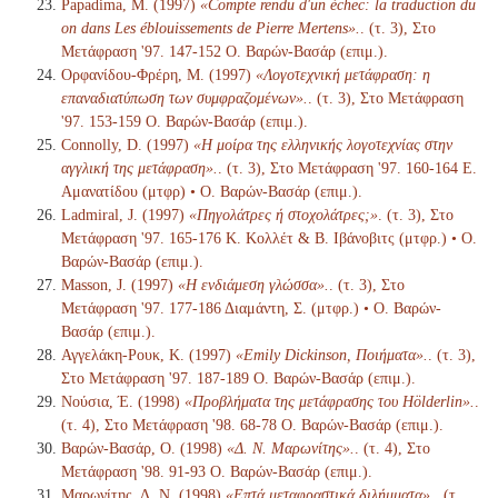
Papadima, M. (1997)
«Compte rendu d'un échec: la traduction du
on dans Les éblouissements de Pierre Mertens».
. (τ. 3), Στο
Μετάφραση '97. 147-152 Ο. Βαρών-Βασάρ (επιμ.).
Ορφανίδου-Φρέρη, Μ. (1997)
«Λογοτεχνική μετάφραση: η
επαναδιατύπωση των συμφραζομένων».
. (τ. 3), Στο Μετάφραση
'97. 153-159 Ο. Βαρών-Βασάρ (επιμ.).
Connolly, D. (1997)
«Η μοίρα της ελληνικής λογοτεχνίας στην
αγγλική της μετάφραση».
. (τ. 3), Στο Μετάφραση '97. 160-164 Ε.
Αμανατίδου (μτφρ) • Ο. Βαρών-Βασάρ (επιμ.).
Ladmiral, J. (1997)
«Πηγολάτρες ή στοχολάτρες;»
. (τ. 3), Στο
Μετάφραση '97. 165-176 Κ. Κολλέτ & Β. Ιβάνοβιτς (μτφρ.) • Ο.
Βαρών-Βασάρ (επιμ.).
Masson, J. (1997)
«Η ενδιάμεση γλώσσα».
. (τ. 3), Στο
Μετάφραση '97. 177-186 Διαμάντη, Σ. (μτφρ.) • Ο. Βαρών-
Βασάρ (επιμ.).
Αγγελάκη-Ρουκ, Κ. (1997)
«Emily Dickinson, Ποιήματα».
. (τ. 3),
Στο Μετάφραση '97. 187-189 Ο. Βαρών-Βασάρ (επιμ.).
Νούσια, Έ. (1998)
«Προβλήματα της μετάφρασης του Hölderlin».
.
(τ. 4), Στο Μετάφραση '98. 68-78 Ο. Βαρών-Βασάρ (επιμ.).
Βαρών-Βασάρ, Ο. (1998)
«Δ. Ν. Μαρωνίτης».
. (τ. 4), Στο
Μετάφραση '98. 91-93 Ο. Βαρών-Βασάρ (επιμ.).
Μαρωνίτης, Δ. Ν. (1998)
«Επτά μεταφραστικά διλήμματα».
. (τ.