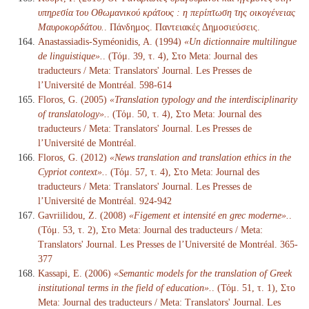
υπηρεσία του Οθωμανικού κράτους : η περίπτωση της οικογένειας
Μαυροκορδάτου.
. Πάνδημος. Παντειακές Δημοσιεύσεις.
Anastassiadis-Syméonidis, A. (1994)
«Un dictionnaire multilingue
de linguistique».
. (Τόμ. 39, τ. 4), Στο Meta: Journal des
traducteurs / Meta: Translators' Journal. Les Presses de
l’Université de Montréal. 598-614
Floros, G. (2005)
«Translation typology and the interdisciplinarity
of translatology».
. (Τόμ. 50, τ. 4), Στο Meta: Journal des
traducteurs / Meta: Translators' Journal. Les Presses de
l’Université de Montréal.
Floros, G. (2012)
«News translation and translation ethics in the
Cypriot context».
. (Τόμ. 57, τ. 4), Στο Meta: Journal des
traducteurs / Meta: Translators' Journal. Les Presses de
l’Université de Montréal. 924-942
Gavriilidou, Z. (2008)
«Figement et intensité en grec moderne».
.
(Τόμ. 53, τ. 2), Στο Meta: Journal des traducteurs / Meta:
Translators' Journal. Les Presses de l’Université de Montréal. 365-
377
Kassapi, E. (2006)
«Semantic models for the translation of Greek
institutional terms in the field of education».
. (Τόμ. 51, τ. 1), Στο
Meta: Journal des traducteurs / Meta: Translators' Journal. Les