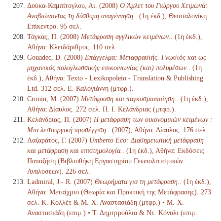
Δούκα-Καμπίτογλου, Αι. (2008)
Ο Άμλετ του Γιώργου Χειμωνά:
Αναβιώνοντας τη δύσθυμη αναγέννηση.
. (1η έκδ.), Θεσσαλονίκη:
Επίκεντρο. 95 σελ.
Τάγκας, Π. (2008)
Μετάφραση αγγλικών κειμένων.
. (1η έκδ.),
Αθήνα: Κλειδάριθμος. 110 σελ.
Gouadec, D. (2008)
Επάγγελμα: Μεταφραστής. Γνωστός και ως
μηχανικός πολυγλωσσικής επικοινωνίας (και) πολυμέσων.
. (1η
έκδ.), Αθήνα: Texto - Lexikopoleio - Translation & Publishing
Ltd. 312 σελ. Ε. Καλογιάννη (μτφρ.).
Cronin, M. (2007)
Μετάφραση και παγκοσμιοποίηση.
. (1η έκδ.),
Αθήνα: Δίαυλος. 272 σελ. Π. Ι. Κελάνδριας (μτφρ.).
Κελάνδριας, Π. (2007)
Η μετάφραση των οικονομικών κειμένων :
Μια λειτουργική προσέγγιση.
. (2007), Αθήνα: Δίαυλος. 176 σελ.
Λαζαράτος, Γ. (2007)
Umberto Eco: Διασημειωτική μετάφραση
και μετάφραση και επιστημολογία.
. (1η έκδ.), Αθήνα: Εκδόσεις
Παπαζήση (Βιβλιοθήκη Εργαστηρίου Γεωπολιτισμικών
Αναλύσεων). 226 σελ.
Ladmiral, J.- R. (2007)
Θεωρήματα για τη μετάφραση.
. (1η έκδ.),
Αθήνα: Μεταίχμιο (Θεωρία και Πρακτική της Μετάφρασης). 273
σελ. Κ. Κολλέτ & Μ.-Χ. Αναστασιάδη (μτφρ.) • Μ.-Χ.
Αναστασιάδη (επιμ.) • Τ. Δημητρούλια & Ντ. Κόνολι (επιμ.