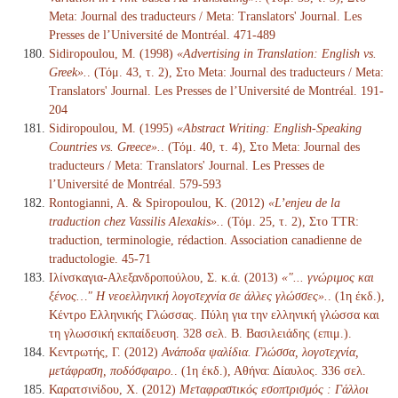
Meta: Journal des traducteurs / Meta: Translators' Journal. Les
Presses de l’Université de Montréal. 471-489
Sidiropoulou, M. (1998)
«Advertising in Translation: English vs.
Greek».
. (Τόμ. 43, τ. 2), Στο Meta: Journal des traducteurs / Meta:
Translators' Journal. Les Presses de l’Université de Montréal. 191-
204
Sidiropoulou, M. (1995)
«Abstract Writing: English-Speaking
Countries vs. Greece».
. (Τόμ. 40, τ. 4), Στο Meta: Journal des
traducteurs / Meta: Translators' Journal. Les Presses de
l’Université de Montréal. 579-593
Rontogianni, A. & Spiropoulou, K. (2012)
«L’enjeu de la
traduction chez Vassilis Alexakis».
. (Τόμ. 25, τ. 2), Στο TTR:
traduction, terminologie, rédaction. Association canadienne de
traductologie. 45-71
Ιλίνσκαγια-Αλεξανδροπούλου, Σ. κ.ά. (2013)
«"... γνώριμος και
ξένος…" Η νεοελληνική λογοτεχνία σε άλλες γλώσσες».
. (1η έκδ.),
Κέντρο Ελληνικής Γλώσσας. Πύλη για την ελληνική γλώσσα και
τη γλωσσική εκπαίδευση. 328 σελ. Β. Βασιλειάδης (επιμ.).
Κεντρωτής, Γ. (2012)
Ανάποδα ψαλίδια. Γλώσσα, λογοτεχνία,
μετάφραση, ποδόσφαιρο.
. (1η έκδ.), Αθήνα: Δίαυλος. 336 σελ.
Καρατσινίδου, Χ. (2012)
Μεταφραστικός εσοπτρισμός : Γάλλοι