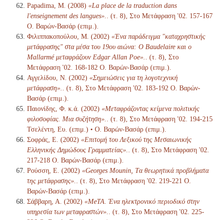
Papadima, M. (2008)
«La place de la traduction dans
l'enseignement des langues».
. (τ. 8), Στο Μετάφραση '02. 157-167
Ο. Βαρών-Βασάρ (επιμ.).
Φιλιππακοπούλου, Μ. (2002)
«Ένα παράδειγμα "καταχρηστικής
μετάφρασης" στα μέσα του 19ου αιώνα: Ο Baudelaire και ο
Mallarmé μεταφράζουν Edgar Allan Poe».
. (τ. 8), Στο
Μετάφραση '02. 168-182 Ο. Βαρών-Βασάρ (επιμ.).
Αγγελίδου, Ν. (2002)
«Σημειώσεις για τη λογοτεχνική
μετάφραση».
. (τ. 8), Στο Μετάφραση '02. 183-192 Ο. Βαρών-
Βασάρ (επιμ.).
Παιονίδης, Φ. κ.ά. (2002)
«Μεταφράζοντας κείμενα πολιτικής
φιλοσοφίας. Μια συζήτηση».
. (τ. 8), Στο Μετάφραση '02. 194-215
Τσελέντη, Ευ. (επιμ.) • Ο. Βαρών-Βασάρ (επιμ.).
Σοφράς, Ε. (2002)
«Επιτομή του Λεξικού της Μεσαιωνικής
Ελληνικής Δημώδους Γραμματείας».
. (τ. 8), Στο Μετάφραση '02.
217-218 Ο. Βαρών-Βασάρ (επιμ.).
Ρούσση, Ε. (2002)
«Georges Mounin, Tα θεωρητικά προβλήματα
της μετάφρασης».
. (τ. 8), Στο Μετάφραση '02. 219-221 Ο.
Βαρών-Βασάρ (επιμ.).
Σάββαρη, Α. (2002)
«MeTA. Ένα ηλεκτρονικό περιοδικό στην
υπηρεσία των μεταφραστών».
. (τ. 8), Στο Μετάφραση '02. 225-