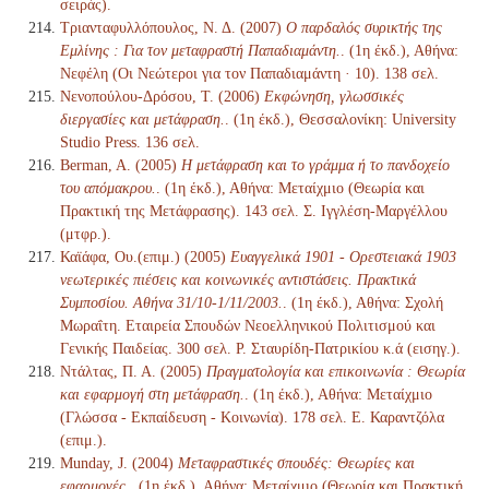
σειράς).
Τριανταφυλλόπουλος, Ν. Δ. (2007)
Ο παρδαλός συρικτής της
Εμλίνης : Για τον μεταφραστή Παπαδιαμάντη.
. (1η έκδ.), Αθήνα:
Νεφέλη (Οι Νεώτεροι για τον Παπαδιαμάντη · 10). 138 σελ.
Νενοπούλου-Δρόσου, Τ. (2006)
Εκφώνηση, γλωσσικές
διεργασίες και μετάφραση.
. (1η έκδ.), Θεσσαλονίκη: University
Studio Press. 136 σελ.
Berman, A. (2005)
Η μετάφραση και το γράμμα ή το πανδοχείο
του απόμακρου.
. (1η έκδ.), Αθήνα: Μεταίχμιο (Θεωρία και
Πρακτική της Μετάφρασης). 143 σελ. Σ. Ιγγλέση-Μαργέλλου
(μτφρ.).
Καϊάφα, Ου.(επιμ.) (2005)
Ευαγγελικά 1901 - Ορεστειακά 1903
νεωτερικές πιέσεις και κοινωνικές αντιστάσεις. Πρακτικά
Συμποσίου. Αθήνα 31/10-1/11/2003.
. (1η έκδ.), Αθήνα: Σχολή
Μωραΐτη. Εταιρεία Σπουδών Νεοελληνικού Πολιτισμού και
Γενικής Παιδείας. 300 σελ. Ρ. Σταυρίδη-Πατρικίου κ.ά (εισηγ.).
Ντάλτας, Π. Α. (2005)
Πραγματολογία και επικοινωνία : Θεωρία
και εφαρμογή στη μετάφραση.
. (1η έκδ.), Αθήνα: Μεταίχμιο
(Γλώσσα - Εκπαίδευση - Κοινωνία). 178 σελ. Ε. Καραντζόλα
(επιμ.).
Munday, J. (2004)
Μεταφραστικές σπουδές: Θεωρίες και
εφαρμογές.
. (1η έκδ.), Αθήνα: Μεταίχμιο (Θεωρία και Πρακτική