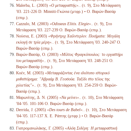
Malerba, L. (2003)
«Ο μεταφραστής».
. (τ. 9), Στο Μετάφραση
'03. 221-226 D. Minniti-Γκώνια (μτφρ.) • Ο. Βαρών-Βασάρ
(επιμ.).
Cazzulo, M. (2003)
«Odisseas Elitis. Elegie».
. (τ. 9), Στο
Μετάφραση '03. 227-239 Ο. Βαρών-Βασάρ (επιμ.).
Νούσια, Ε. (2003)
«Φρήντριχ Χαίλντερλιν. Ποιήματα: Μεγάλη
εκλογή σε τρία μέρη».
. (τ. 9), Στο Μετάφραση '03. 240-247 Ο.
Βαρών-Βασάρ (επιμ.).
Βαρών-Βασάρ, Ο. (2003)
«Μίλτος Φραγκόπουλος: το εργαστήρι
του μεταφραστή».
. (τ. 9), Στο Μετάφραση '03. 248-251 Ο.
Βαρών-Βασάρ (επιμ.).
Κοέν, Μ. (2003)
«Μεταφράζοντας ένα ιδιότυπο ιστορικό
μυθιστόρημα: "Αβραάμ Β. Γεοσούα. Ταξίδι στο τέλος της
χιλιετίας"».
. (τ. 9), Στο Μετάφραση '03. 254-259 Ο. Βαρών-
Βασάρ (επιμ.).
Μαρωνίτης, Δ. Ν. (2005)
«Να μείνει».
. (τ. 10), Στο Μετάφραση
'04-'05. 101-106 Ο. Βαρών-Βασάρ (επιμ.).
Derrida, J. (2005)
«Des tours de Babel».
. (τ. 10), Στο Μετάφραση
'04-'05. 117-137 Χ. Ε. Ράπτης (μτφρ.) • Ο. Βαρών-Βασάρ
(επιμ.).
Γιατρομανωλάκης, Γ. (2005)
«Αλόη Σιδέρη: Η μεταφραστική