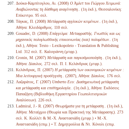
Δούκα-Καμπίτογλου, Αι. (2008)
Ο Άμλετ του Γιώργου Χειμωνά:
Αναβιώνοντας τη δύσθυμη αναγέννηση.
. (1η έκδ.), Θεσσαλονίκη:
Επίκεντρο. 95 σελ.
Τάγκας, Π. (2008)
Μετάφραση αγγλικών κειμένων.
. (1η έκδ.),
Αθήνα: Κλειδάριθμος. 110 σελ.
Gouadec, D. (2008)
Επάγγελμα: Μεταφραστής. Γνωστός και ως
μηχανικός πολυγλωσσικής επικοινωνίας (και) πολυμέσων.
. (1η
έκδ.), Αθήνα: Texto - Lexikopoleio - Translation & Publishing
Ltd. 312 σελ. Ε. Καλογιάννη (μτφρ.).
Cronin, M. (2007)
Μετάφραση και παγκοσμιοποίηση.
. (1η έκδ.),
Αθήνα: Δίαυλος. 272 σελ. Π. Ι. Κελάνδριας (μτφρ.).
Κελάνδριας, Π. (2007)
Η μετάφραση των οικονομικών κειμένων :
Μια λειτουργική προσέγγιση.
. (2007), Αθήνα: Δίαυλος. 176 σελ.
Λαζαράτος, Γ. (2007)
Umberto Eco: Διασημειωτική μετάφραση
και μετάφραση και επιστημολογία.
. (1η έκδ.), Αθήνα: Εκδόσεις
Παπαζήση (Βιβλιοθήκη Εργαστηρίου Γεωπολιτισμικών
Αναλύσεων). 226 σελ.
Ladmiral, J.- R. (2007)
Θεωρήματα για τη μετάφραση.
. (1η έκδ.),
Αθήνα: Μεταίχμιο (Θεωρία και Πρακτική της Μετάφρασης). 273
σελ. Κ. Κολλέτ & Μ.-Χ. Αναστασιάδη (μτφρ.) • Μ.-Χ.
Αναστασιάδη (επιμ.) • Τ. Δημητρούλια & Ντ. Κόνολι (επιμ.