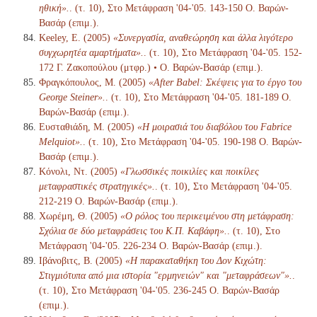
ηθική».
. (τ. 10), Στο Μετάφραση '04-'05. 143-150 Ο. Βαρών-
Βασάρ (επιμ.).
Keeley, E. (2005)
«Συνεργασία, αναθεώρηση και άλλα λιγότερο
συγχωρητέα αμαρτήματα».
. (τ. 10), Στο Μετάφραση '04-'05. 152-
172 Γ. Ζακοπούλου (μτφρ.) • Ο. Βαρών-Βασάρ (επιμ.).
Φραγκόπουλος, Μ. (2005)
«After Babel: Σκέψεις για το έργο του
George Steiner».
. (τ. 10), Στο Μετάφραση '04-'05. 181-189 Ο.
Βαρών-Βασάρ (επιμ.).
Ευσταθιάδη, Μ. (2005)
«Η μοιρασιά του διαβόλου του Fabrice
Melquiot».
. (τ. 10), Στο Μετάφραση '04-'05. 190-198 Ο. Βαρών-
Βασάρ (επιμ.).
Κόνολι, Ντ. (2005)
«Γλωσσικές ποικιλίες και ποικίλες
μεταφραστικές στρατηγικές».
. (τ. 10), Στο Μετάφραση '04-'05.
212-219 Ο. Βαρών-Βασάρ (επιμ.).
Χωρέμη, Θ. (2005)
«Ο ρόλος του περικειμένου στη μετάφραση:
Σχόλια σε δύο μεταφράσεις του Κ.Π. Καβάφη».
. (τ. 10), Στο
Μετάφραση '04-'05. 226-234 Ο. Βαρών-Βασάρ (επιμ.).
Ιβάνοβιτς, Β. (2005)
«Η παρακαταθήκη του Δον Κιχώτη:
Στιγμιότυπα από μια ιστορία "ερμηνειών" και "μεταφράσεων"».
.
(τ. 10), Στο Μετάφραση '04-'05. 236-245 Ο. Βαρών-Βασάρ
(επιμ.).