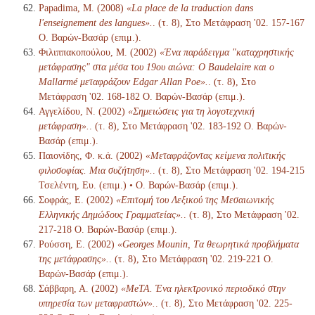
Papadima, M. (2008)
«La place de la traduction dans
l'enseignement des langues».
. (τ. 8), Στο Μετάφραση '02. 157-167
Ο. Βαρών-Βασάρ (επιμ.).
Φιλιππακοπούλου, Μ. (2002)
«Ένα παράδειγμα "καταχρηστικής
μετάφρασης" στα μέσα του 19ου αιώνα: Ο Baudelaire και ο
Mallarmé μεταφράζουν Edgar Allan Poe».
. (τ. 8), Στο
Μετάφραση '02. 168-182 Ο. Βαρών-Βασάρ (επιμ.).
Αγγελίδου, Ν. (2002)
«Σημειώσεις για τη λογοτεχνική
μετάφραση».
. (τ. 8), Στο Μετάφραση '02. 183-192 Ο. Βαρών-
Βασάρ (επιμ.).
Παιονίδης, Φ. κ.ά. (2002)
«Μεταφράζοντας κείμενα πολιτικής
φιλοσοφίας. Μια συζήτηση».
. (τ. 8), Στο Μετάφραση '02. 194-215
Τσελέντη, Ευ. (επιμ.) • Ο. Βαρών-Βασάρ (επιμ.).
Σοφράς, Ε. (2002)
«Επιτομή του Λεξικού της Μεσαιωνικής
Ελληνικής Δημώδους Γραμματείας».
. (τ. 8), Στο Μετάφραση '02.
217-218 Ο. Βαρών-Βασάρ (επιμ.).
Ρούσση, Ε. (2002)
«Georges Mounin, Tα θεωρητικά προβλήματα
της μετάφρασης».
. (τ. 8), Στο Μετάφραση '02. 219-221 Ο.
Βαρών-Βασάρ (επιμ.).
Σάββαρη, Α. (2002)
«MeTA. Ένα ηλεκτρονικό περιοδικό στην
υπηρεσία των μεταφραστών».
. (τ. 8), Στο Μετάφραση '02. 225-