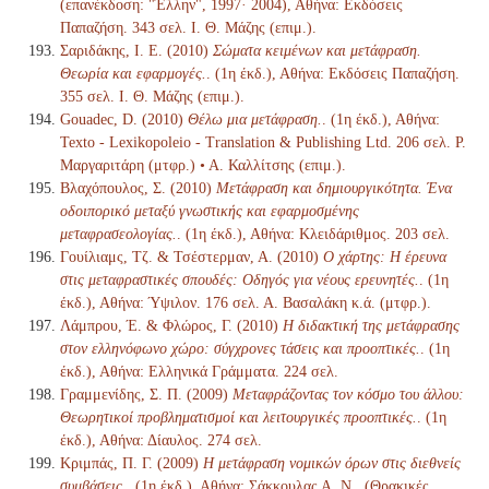
(επανέκδοση: "Έλλην", 1997· 2004), Αθήνα: Εκδόσεις
Παπαζήση. 343 σελ. Ι. Θ. Μάζης (επιμ.).
Σαριδάκης, Ι. Ε. (2010)
Σώματα κειμένων και μετάφραση.
Θεωρία και εφαρμογές.
. (1η έκδ.), Αθήνα: Εκδόσεις Παπαζήση.
355 σελ. Ι. Θ. Μάζης (επιμ.).
Gouadec, D. (2010)
Θέλω μια μετάφραση.
. (1η έκδ.), Αθήνα:
Texto - Lexikopoleio - Translation & Publishing Ltd. 206 σελ. Ρ.
Μαργαριτάρη (μτφρ.) • Α. Καλλίτσης (επιμ.).
Βλαχόπουλος, Σ. (2010)
Μετάφραση και δημιουργικότητα. Ένα
οδοιπορικό μεταξύ γνωστικής και εφαρμοσμένης
μεταφρασεολογίας.
. (1η έκδ.), Αθήνα: Κλειδάριθμος. 203 σελ.
Γουίλιαμς, Τζ. & Τσέστερμαν, Α. (2010)
Ο χάρτης: Η έρευνα
στις μεταφραστικές σπουδές: Οδηγός για νέους ερευνητές.
. (1η
έκδ.), Αθήνα: Ύψιλον. 176 σελ. Α. Βασαλάκη κ.ά. (μτφρ.).
Λάμπρου, Έ. & Φλώρος, Γ. (2010)
Η διδακτική της μετάφρασης
στον ελληνόφωνο χώρο: σύγχρονες τάσεις και προοπτικές.
. (1η
έκδ.), Αθήνα: Ελληνικά Γράμματα. 224 σελ.
Γραμμενίδης, Σ. Π. (2009)
Μεταφράζοντας τον κόσμο του άλλου:
Θεωρητικοί προβληματισμοί και λειτουργικές προοπτικές.
. (1η
έκδ.), Αθήνα: Δίαυλος. 274 σελ.
Κριμπάς, Π. Γ. (2009)
Η μετάφραση νομικών όρων στις διεθνείς
συμβάσεις.
. (1η έκδ.), Αθήνα: Σάκκουλας Α. Ν., (Θρακικές