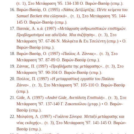
(τ. 1), Στο Μετάφραση '95. 134-138 Ο. Βαρών-Βασάρ (επιμ.).
Βαρών-Βασάρ, Ο. (1995)
«Νάσος Δετζώρτζης. Πέντε κείμενα του
Samuel Beckett στα ελληνικά».
. (τ. 1), Στο Μετάφραση '95. 144-
145 Ο. Βαρών-Βασάρ (επιμ.).
Παππάς, Α. κ.ά. (1997)
«Μετάφραση ανθρωπιστικών επιστημών.
Προβληματισμοί και αδιέξοδα. Μια συζήτηση».
. (τ. 3), Στο
Μετάφραση '97. 67-86 Ν. Μολφέτα & Ευ.Τσελέντη (επιμ.) • Ο.
Βαρών-Βασάρ (επιμ.).
Βαρών-Βασάρ, Ο. (1997)
«Παύλος Α. Ζάννας».
. (τ. 3), Στο
Μετάφραση '97. 87-89 Ο. Βαρών-Βασάρ (επιμ.).
Ζάννας, Π. (1997)
«Προβλήματα της μετάφρασης».
. (τ. 3), Στο
Μετάφραση '97. 90-104 Ο. Βαρών-Βασάρ (επιμ.).
Πούλος, Π. (1997)
«Η μεταφραστική εργασία του Παύλου
Ζάννα».
. (τ. 3), Στο Μετάφραση '97. 105-110 Ο. Βαρών-Βασάρ
(επιμ.).
Gide, Α. (1997)
«André Gide, Ανεπίδοτη Επιστολή».
. (τ. 3), Στο
Μετάφραση '97. 137-140 Γ. Ζακοπούλου (μτφρ.) • Ο. Βαρών-
Βασάρ (επιμ.).
Μολφέση, Λ. (1997)
«Γυάλινα Σύνορα. Μεταξύ μετάφρασης και
νέας εκδοχής».
. (τ. 3), Στο Μετάφραση '97. 141-145 Ο. Βαρών-
Βασάρ (επιμ.).