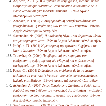
Λεμπέση, Ζ.-Π. (2006)
Systeme de conjugaison, reconnaissance
morphosyntaxique statistique, lemmatisation automatique de la
classe verbale du grec moderne standard.
. Εθνικό Αρχείο
Διδακτορικών Διατριβών.
Λουπάκη, Ε. (2005)
Η διαφοροποίηση μεταξύ πρωτότυπου και
μεταφράσματος: η περίπτωση των κοινοτικών κειμένων.
. Εθνικό
Αρχείο Διδακτορικών Διατριβών.
Φανουράκη, Φ. (2005)
Η συνύπαρξη λόγιων και δημοτικών τύπων
στο μεταφρασμένο λόγο.
. Εθνικό Αρχείο Διδακτορικών Διατριβών.
Ντέηβις, Τζ. (2004)
Η μετάφραση της χρονικής διηγήσεως του
Νικήτα Χωνιάτη.
. Εθνικό Αρχείο Διδακτορικών Διατριβών.
Τσακνάκη, Ο. (2004)
Προβληματική της παροιμίας στη
μετάφραση: η χρήση της στη νέα ελληνική και η ηλεκτρονική
επεξεργασία της.
. Εθνικό Αρχείο Διδακτορικών Διατριβών.
Papas, Ch. (2004)
Didactique des problemes de la traduction
technique du grec vers le francais: approche morphosyntaxique,
lexicale et stylistique.
. Εθνικό Αρχείο Διδακτορικών Διατριβών.
Δεληκάρη, Α. (2004)
Άγιος Γρηγόριος ο Σιναίτης: η δράση και η
συμβολή του στη διάδοση του ησυχασμού στα Βαλκάνια - η σλαβική
μετάφραση του βίου του κατά το αρχαιότερο χειρόγραφο.
. Εθνικό
Αρχείο Διδακτορικών Διατριβών.
Χατζηγεωργίου, Ευ. (2002)
Η μετάφραση στην εκπαιδευτική