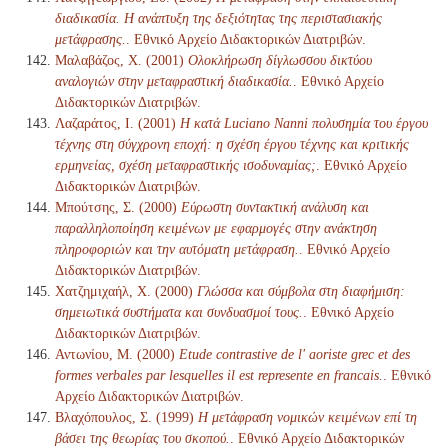
διαδικασία. Η ανάπτυξη της δεξιότητας της περιστασιακής
μετάφρασης.
. Εθνικό Αρχείο Διδακτορικών Διατριβών.
Μαλαβάζος, Χ. (2001)
Ολοκλήρωση δίγλωσσου δικτύου
αναλογιών στην μεταφραστική διαδικασία.
. Εθνικό Αρχείο
Διδακτορικών Διατριβών.
Λαζαράτος, Ι. (2001)
Η κατά Luciano Nanni πολυσημία του έργου
τέχνης στη σύγχρονη εποχή: η σχέση έργου τέχνης και κριτικής
ερμηνείας, σχέση μεταφραστικής ισοδυναμίας;
. Εθνικό Αρχείο
Διδακτορικών Διατριβών.
Μπούτσης, Σ. (2000)
Εύρωστη συντακτική ανάλυση και
παραλληλοποίηση κειμένων με εφαρμογές στην ανάκτηση
πληροφοριών και την αυτόματη μετάφραση.
. Εθνικό Αρχείο
Διδακτορικών Διατριβών.
Χατζημιχαήλ, Χ. (2000)
Γλώσσα και σύμβολα στη διαφήμιση:
σημειωτικά συστήματα και συνδυασμοί τους.
. Εθνικό Αρχείο
Διδακτορικών Διατριβών.
Αντωνίου, Μ. (2000)
Etude contrastive de l' aoriste grec et des
formes verbales par lesquelles il est represente en francais.
. Εθνικό
Αρχείο Διδακτορικών Διατριβών.
Βλαχόπουλος, Σ. (1999)
Η μετάφραση νομικών κειμένων επί τη
βάσει της θεωρίας του σκοπού.
. Εθνικό Αρχείο Διδακτορικών