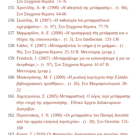
Στο Σύγχρονα θέματα. 73-76
Χριστίδης, Α.-Φ. (1998)
«Η ασκητική της μετάφρασης».
. (τ. 66),
Στο Σύγχρονα θέματα. 64-66
Σκολίδης, Β. (2007)
«Η παθολογία του μεταφραστικού
εγχειρήματος».
. (τ. 97), Στο Σύγχρονα θέματα. 77-79
Μαρμαρίδου, Α.-Ε. (2008)
«Η προσαρμογή στη μετάφραση και ο
στόχος της επικοινωνίας».
. (τ. 5), Στο Intellectum. 131-136
Fabbri, V. (2007)
«Μεταφράζοντας το νόημα ή το γράμμα».
. (τ.
96), Στο Σύγχρονα θέματα. 25-33 Β. Μπιτσώρης (μτφρ.).
Friedrich, J. (2007)
«Μεταφράζουμε για να κατανοήσουμε ή για να
σκεφθούμε;»
. (τ. 97), Στο Σύγχρονα θέματα. 61-67 Β.
Μπιτσώρης (μτφρ.).
Μπακογιάννης, Μ. Γ. (2009)
«Η ρωσική λογοτεχνία στην Ελλάδα:
βιβλιογραφικές προσθήκες».
. (τ. 26), Στο Μικροφιλολογικά. 20-
22
Δημητρούλια, Ξ. (2005)
Μεταφραστική. Ο λόγος περί μετάφρασης
στην εποχή της ψηφιοποίησης.
. Εθνικό Αρχείο Διδακτορικών
Διατριβών.
Περυσινάκης, Ι. Ν. (1996)
«Οι μεταφράσεις του Παναγή Λεκατσά
από την αρχαία ελληνική λογοτεχνία».
. (τ. 20), Στο Ουτοπία. 131-
160
Κουρτ, Γ. (2010)
Οι Φαναριώτες δραγουμάνοι και ηγεμόνες στην