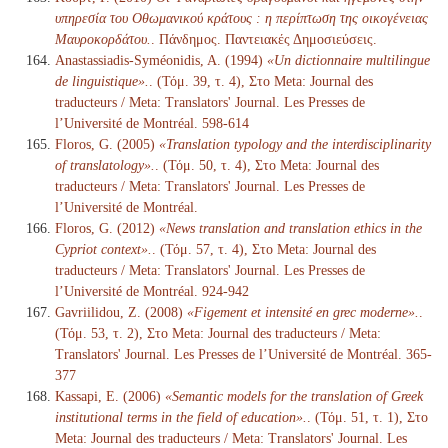
υπηρεσία του Οθωμανικού κράτους : η περίπτωση της οικογένειας
Μαυροκορδάτου.
. Πάνδημος. Παντειακές Δημοσιεύσεις.
Anastassiadis-Syméonidis, A. (1994)
«Un dictionnaire multilingue
de linguistique».
. (Τόμ. 39, τ. 4), Στο Meta: Journal des
traducteurs / Meta: Translators' Journal. Les Presses de
l’Université de Montréal. 598-614
Floros, G. (2005)
«Translation typology and the interdisciplinarity
of translatology».
. (Τόμ. 50, τ. 4), Στο Meta: Journal des
traducteurs / Meta: Translators' Journal. Les Presses de
l’Université de Montréal.
Floros, G. (2012)
«News translation and translation ethics in the
Cypriot context».
. (Τόμ. 57, τ. 4), Στο Meta: Journal des
traducteurs / Meta: Translators' Journal. Les Presses de
l’Université de Montréal. 924-942
Gavriilidou, Z. (2008)
«Figement et intensité en grec moderne».
.
(Τόμ. 53, τ. 2), Στο Meta: Journal des traducteurs / Meta:
Translators' Journal. Les Presses de l’Université de Montréal. 365-
377
Kassapi, E. (2006)
«Semantic models for the translation of Greek
institutional terms in the field of education».
. (Τόμ. 51, τ. 1), Στο
Meta: Journal des traducteurs / Meta: Translators' Journal. Les