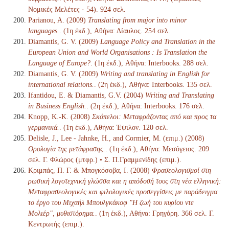
Νομικές Μελέτες · 54). 924 σελ.
Parianou, A. (2009)
Translating from major into minor
languages.
. (1η έκδ.), Αθήνα: Δίαυλος. 254 σελ.
Diamantis, G. V. (2009)
Language Policy and Translation in the
European Union and World Organisations : Is Translation the
Language of Europe?
. (1η έκδ.), Αθήνα: Interbooks. 288 σελ.
Diamantis, G. V. (2009)
Writing and translating in English for
international relations.
. (2η έκδ.), Αθήνα: Interbooks. 135 σελ.
Ifantidou, Ε. & Diamantis, G.V. (2004)
Writing and Translating
in Business English.
. (2η έκδ.), Αθήνα: Interbooks. 176 σελ.
Knopp, K.-K. (2008)
Σκόπελοι: Μεταφράζοντας από και προς τα
γερμανικά.
. (1η έκδ.), Αθήνα: Έψιλον. 120 σελ.
Delisle, J., Lee - Jahnke, H., and Cormier, M. (επιμ.) (2008)
Ορολογία της μετάφρασης.
. (1η έκδ.), Αθήνα: Μεσόγειος. 209
σελ. Γ. Φλώρος (μτφρ.) • Σ. Π.Γραμμενίδης (επιμ.).
Κριμπάς, Π. Γ. & Μπογκόσοβα, Ι. (2008)
Φρασεολογισμοί στη
ρωσική λογοτεχνική γλώσσα και η απόδοσή τους στη νέα ελληνική:
Μεταφρασεολογικές και φιλολογικές προσεγγίσεις με παράδειγμα
το έργο του Μιχαήλ Μπουλγκάκοφ "Η ζωή του κυρίου ντε
Μολιέρ", μυθιστόρημα.
. (1η έκδ.), Αθήνα: Γρηγόρη. 366 σελ. Γ.
Κεντρωτής (επιμ.).