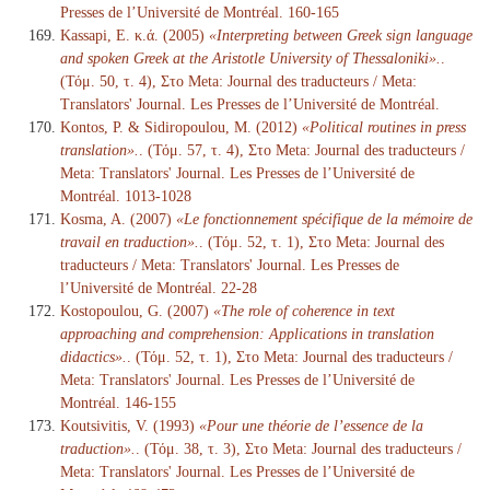
Presses de l’Université de Montréal. 160-165
Kassapi, E. κ.ά. (2005)
«Interpreting between Greek sign language
and spoken Greek at the Aristotle University of Thessaloniki».
.
(Τόμ. 50, τ. 4), Στο Meta: Journal des traducteurs / Meta:
Translators' Journal. Les Presses de l’Université de Montréal.
Kontos, P. & Sidiropoulou, M. (2012)
«Political routines in press
translation».
. (Τόμ. 57, τ. 4), Στο Meta: Journal des traducteurs /
Meta: Translators' Journal. Les Presses de l’Université de
Montréal. 1013-1028
Kosma, A. (2007)
«Le fonctionnement spécifique de la mémoire de
travail en traduction».
. (Τόμ. 52, τ. 1), Στο Meta: Journal des
traducteurs / Meta: Translators' Journal. Les Presses de
l’Université de Montréal. 22-28
Kostopoulou, G. (2007)
«The role of coherence in text
approaching and comprehension: Applications in translation
didactics».
. (Τόμ. 52, τ. 1), Στο Meta: Journal des traducteurs /
Meta: Translators' Journal. Les Presses de l’Université de
Montréal. 146-155
Koutsivitis, V. (1993)
«Pour une théorie de l’essence de la
traduction».
. (Τόμ. 38, τ. 3), Στο Meta: Journal des traducteurs /
Meta: Translators' Journal. Les Presses de l’Université de