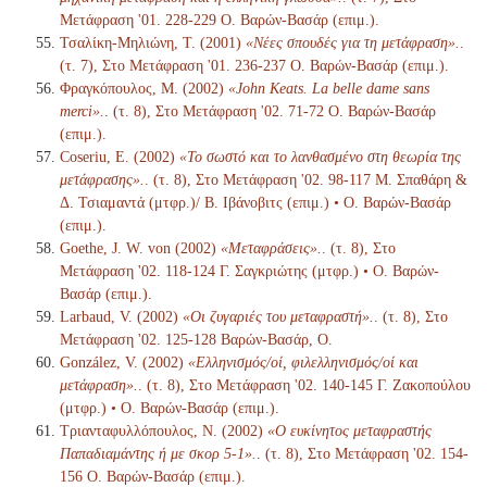
Μετάφραση '01. 228-229 Ο. Βαρών-Βασάρ (επιμ.).
Τσαλίκη-Μηλιώνη, Τ. (2001)
«Νέες σπουδές για τη μετάφραση».
.
(τ. 7), Στο Μετάφραση '01. 236-237 Ο. Βαρών-Βασάρ (επιμ.).
Φραγκόπουλος, Μ. (2002)
«John Keats. La belle dame sans
merci».
. (τ. 8), Στο Μετάφραση '02. 71-72 Ο. Βαρών-Βασάρ
(επιμ.).
Coseriu, E. (2002)
«Το σωστό και το λανθασμένο στη θεωρία της
μετάφρασης».
. (τ. 8), Στο Μετάφραση '02. 98-117 Μ. Σπαθάρη &
Δ. Τσιαμαντά (μτφρ.)/ Β. Ιβάνοβιτς (επιμ.) • Ο. Βαρών-Βασάρ
(επιμ.).
Goethe, J. W. von (2002)
«Μεταφράσεις».
. (τ. 8), Στο
Μετάφραση '02. 118-124 Γ. Σαγκριώτης (μτφρ.) • Ο. Βαρών-
Βασάρ (επιμ.).
Larbaud, V. (2002)
«Οι ζυγαριές του μεταφραστή».
. (τ. 8), Στο
Μετάφραση '02. 125-128 Βαρών-Βασάρ, Ο.
González, V. (2002)
«Ελληνισμός/οί, φιλελληνισμός/οί και
μετάφραση».
. (τ. 8), Στο Μετάφραση '02. 140-145 Γ. Ζακοπούλου
(μτφρ.) • Ο. Βαρών-Βασάρ (επιμ.).
Τριανταφυλλόπουλος, Ν. (2002)
«Ο ευκίνητος μεταφραστής
Παπαδιαμάντης ή με σκορ 5-1».
. (τ. 8), Στο Μετάφραση '02. 154-
156 Ο. Βαρών-Βασάρ (επιμ.).