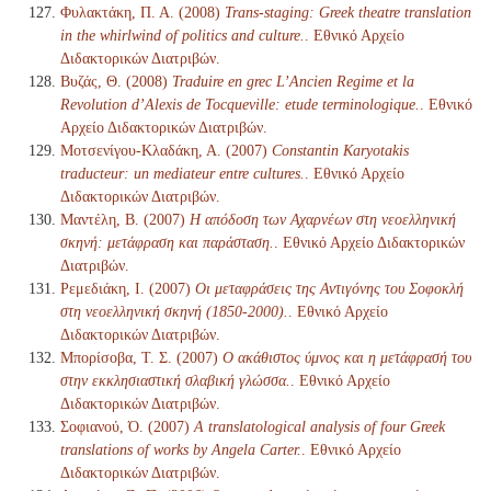
Φυλακτάκη, Π. Α. (2008)
Trans-staging: Greek theatre translation
in the whirlwind of politics and culture.
. Εθνικό Αρχείο
Διδακτορικών Διατριβών.
Βυζάς, Θ. (2008)
Traduire en grec L’Ancien Regime et la
Revolution d’Alexis de Tocqueville: etude terminologique.
. Εθνικό
Αρχείο Διδακτορικών Διατριβών.
Μοτσενίγου-Κλαδάκη, Α. (2007)
Constantin Karyotakis
traducteur: un mediateur entre cultures.
. Εθνικό Αρχείο
Διδακτορικών Διατριβών.
Μαντέλη, Β. (2007)
Η απόδοση των Αχαρνέων στη νεοελληνική
σκηνή: μετάφραση και παράσταση.
. Εθνικό Αρχείο Διδακτορικών
Διατριβών.
Ρεμεδιάκη, Ι. (2007)
Οι μεταφράσεις της Αντιγόνης του Σοφοκλή
στη νεοελληνική σκηνή (1850-2000).
. Εθνικό Αρχείο
Διδακτορικών Διατριβών.
Μπορίσοβα, Τ. Σ. (2007)
Ο ακάθιστος ύμνος και η μετάφρασή του
στην εκκλησιαστική σλαβική γλώσσα.
. Εθνικό Αρχείο
Διδακτορικών Διατριβών.
Σοφιανού, Ό. (2007)
A translatological analysis of four Greek
translations of works by Angela Carter.
. Εθνικό Αρχείο
Διδακτορικών Διατριβών.