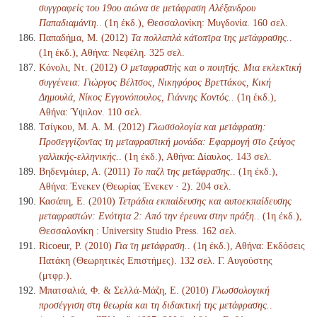
συγγραφείς του 19ου αιώνα σε μετάφραση Αλέξανδρου
Παπαδιαμάντη.
. (1η έκδ.), Θεσσαλονίκη: Μυγδονία. 160 σελ.
Παπαδήμα, Μ. (2012)
Τα πολλαπλά κάτοπτρα της μετάφρασης.
.
(1η έκδ.), Αθήνα: Νεφέλη. 325 σελ.
Κόνολι, Ντ. (2012)
Ο μεταφραστής και ο ποιητής. Μια εκλεκτική
συγγένεια: Γιώργος Βέλτσος, Νικηφόρος Βρεττάκος, Κική
Δημουλά, Νίκος Εγγονόπουλος, Γιάννης Κοντός.
. (1η έκδ.),
Αθήνα: Ύψιλον. 110 σελ.
Τσίγκου, Μ. Α. Μ. (2012)
Γλωσσολογία και μετάφραση:
Προσεγγίζοντας τη μεταφραστική μονάδα: Εφαρμογή στο ζεύγος
γαλλικής-ελληνικής.
. (1η έκδ.), Αθήνα: Δίαυλος. 143 σελ.
Βηδενμάιερ, Α. (2011)
Το παζλ της μετάφρασης.
. (1η έκδ.),
Αθήνα: Ένεκεν (Θεωρίας Ένεκεν · 2). 204 σελ.
Κασάπη, Ε. (2010)
Τετράδια εκπαίδευσης και αυτοεκπαίδευσης
μεταφραστών: Ενότητα 2: Από την έρευνα στην πράξη.
. (1η έκδ.),
Θεσσαλονίκη : University Studio Press. 162 σελ.
Ricoeur, P. (2010)
Για τη μετάφραση.
. (1η έκδ.), Αθήνα: Εκδόσεις
Πατάκη (Θεωρητικές Επιστήμες). 132 σελ. Γ. Αυγούστης
(μτφρ.).
Μπατσαλιά, Φ. & Σελλά-Μάζη, Ε. (2010)
Γλωσσολογική
προσέγγιση στη θεωρία και τη διδακτική της μετάφρασης.
.