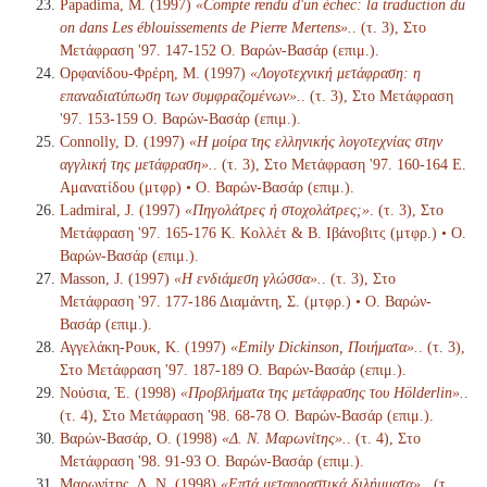
Papadima, M. (1997)
«Compte rendu d'un échec: la traduction du
on dans Les éblouissements de Pierre Mertens».
. (τ. 3), Στο
Μετάφραση '97. 147-152 Ο. Βαρών-Βασάρ (επιμ.).
Ορφανίδου-Φρέρη, Μ. (1997)
«Λογοτεχνική μετάφραση: η
επαναδιατύπωση των συμφραζομένων».
. (τ. 3), Στο Μετάφραση
'97. 153-159 Ο. Βαρών-Βασάρ (επιμ.).
Connolly, D. (1997)
«Η μοίρα της ελληνικής λογοτεχνίας στην
αγγλική της μετάφραση».
. (τ. 3), Στο Μετάφραση '97. 160-164 Ε.
Αμανατίδου (μτφρ) • Ο. Βαρών-Βασάρ (επιμ.).
Ladmiral, J. (1997)
«Πηγολάτρες ή στοχολάτρες;»
. (τ. 3), Στο
Μετάφραση '97. 165-176 Κ. Κολλέτ & Β. Ιβάνοβιτς (μτφρ.) • Ο.
Βαρών-Βασάρ (επιμ.).
Masson, J. (1997)
«Η ενδιάμεση γλώσσα».
. (τ. 3), Στο
Μετάφραση '97. 177-186 Διαμάντη, Σ. (μτφρ.) • Ο. Βαρών-
Βασάρ (επιμ.).
Αγγελάκη-Ρουκ, Κ. (1997)
«Emily Dickinson, Ποιήματα».
. (τ. 3),
Στο Μετάφραση '97. 187-189 Ο. Βαρών-Βασάρ (επιμ.).
Νούσια, Έ. (1998)
«Προβλήματα της μετάφρασης του Hölderlin».
.
(τ. 4), Στο Μετάφραση '98. 68-78 Ο. Βαρών-Βασάρ (επιμ.).
Βαρών-Βασάρ, Ο. (1998)
«Δ. Ν. Μαρωνίτης».
. (τ. 4), Στο
Μετάφραση '98. 91-93 Ο. Βαρών-Βασάρ (επιμ.).
Μαρωνίτης, Δ. Ν. (1998)
«Επτά μεταφραστικά διλήμματα».
. (τ.