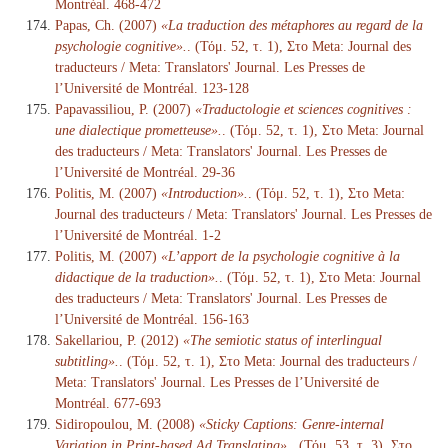
Montréal. 468-472
Papas, Ch. (2007)
«La traduction des métaphores au regard de la
psychologie cognitive».
. (Τόμ. 52, τ. 1), Στο Meta: Journal des
traducteurs / Meta: Translators' Journal. Les Presses de
l’Université de Montréal. 123-128
Papavassiliou, P. (2007)
«Traductologie et sciences cognitives :
une dialectique prometteuse».
. (Τόμ. 52, τ. 1), Στο Meta: Journal
des traducteurs / Meta: Translators' Journal. Les Presses de
l’Université de Montréal. 29-36
Politis, M. (2007)
«Introduction».
. (Τόμ. 52, τ. 1), Στο Meta:
Journal des traducteurs / Meta: Translators' Journal. Les Presses de
l’Université de Montréal. 1-2
Politis, M. (2007)
«L’apport de la psychologie cognitive à la
didactique de la traduction».
. (Τόμ. 52, τ. 1), Στο Meta: Journal
des traducteurs / Meta: Translators' Journal. Les Presses de
l’Université de Montréal. 156-163
Sakellariou, P. (2012)
«The semiotic status of interlingual
subtitling».
. (Τόμ. 52, τ. 1), Στο Meta: Journal des traducteurs /
Meta: Translators' Journal. Les Presses de l’Université de
Montréal. 677-693
Sidiropoulou, M. (2008)
«Sticky Captions: Genre-internal
Variation in Print-based Ad Translating».
. (Τόμ. 53, τ. 3), Στο