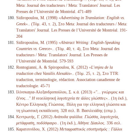
Meta: Journal des traducteurs / Meta: Translators' Journal. Les
Presses de l’Université de Montréal. 471-489
Sidiropoulou, M. (1998)
«Advertising in Translation: English vs.
Greek».
. (Τόμ. 43, τ. 2), Στο Meta: Journal des traducteurs / Meta:
Translators' Journal. Les Presses de l’Université de Montréal. 191-
204
Sidiropoulou, M. (1995)
«Abstract Writing: English-Speaking
Countries vs. Greece».
. (Τόμ. 40, τ. 4), Στο Meta: Journal des
traducteurs / Meta: Translators' Journal. Les Presses de
l’Université de Montréal. 579-593
Rontogianni, A. & Spiropoulou, K. (2012)
«L’enjeu de la
traduction chez Vassilis Alexakis».
. (Τόμ. 25, τ. 2), Στο TTR:
traduction, terminologie, rédaction. Association canadienne de
traductologie. 45-71
Ιλίνσκαγια-Αλεξανδροπούλου, Σ. κ.ά. (2013)
«"... γνώριμος και
ξένος…" Η νεοελληνική λογοτεχνία σε άλλες γλώσσες».
. (1η έκδ.),
Κέντρο Ελληνικής Γλώσσας. Πύλη για την ελληνική γλώσσα και
τη γλωσσική εκπαίδευση. 328 σελ. Β. Βασιλειάδης (επιμ.).
Κεντρωτής, Γ. (2012)
Ανάποδα ψαλίδια. Γλώσσα, λογοτεχνία,
μετάφραση, ποδόσφαιρο.
. (1η έκδ.), Αθήνα: Δίαυλος. 336 σελ.
Καρατσινίδου, Χ. (2012)
Μεταφραστικός εσοπτρισμός : Γάλλοι