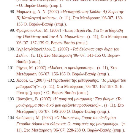
• Ο. Βαρών-Βασάρ (επιμ.).
Μαρωνίτης, Δ. Ν. (2007)
«Μεταφράζοντας Ιλιάδα. Α) Σωρείτης
Β) Καταλογική ποίηση».
. (τ. 11), Στο Μετάφραση '06-'07. 130-
135 Ο. Βαρών-Βασάρ (επιμ.).
Φραγκόπουλος, Μ. (2007)
«Έπεα πτερόεντα. Για τη μετάφραση
της Οδύσσειας από τον Δ.Ν. Μαρωνίτη».
. (τ. 11), Στο Μετάφραση
'06-'07. 137-139 Ο. Βαρών-Βασάρ (επιμ.).
Ιγγλέση-Μαργέλλου, Σ. (2007)
«Ταξιδεύοντας στην άκρη του
Σελίν».
. (τ. 11), Στο Μετάφραση '06-'07. 141-155 Ο. Βαρών-
Βασάρ (επιμ.).
Ρήγου, Μ. (2007)
«Μπέκετ, ο αμετάφραστος».
. (τ. 11), Στο
Μετάφραση '06-'07. 156-165 Ο. Βαρών-Βασάρ (επιμ.).
Jacobs, C. (2007)
«Η τερατωδία της μετάφρασης. "Το μέλημα του
μεταφραστή"».
. (τ. 11), Στο Μετάφραση '06-'07. 167-187 Χ. Ε.
Ράπτης (μτφρ.) • Ο. Βαρών-Βασάρ (επιμ.).
Ιβάνοβιτς, Β. (2007)
«Η ποιητική μετάφραση: Ένα βίωμα. (Το
μονόγραμμα στον δικό μου ορίζοντα προσδοκίας)».
. (τ. 11), Στο
Μετάφραση '06-'07. 196-200 Ο. Βαρών-Βασάρ (επιμ.).
Φούρναρη, Μ. (2007)
«Ο Ματωμένος Γάμος του Φεδερίκο
Γκαρθία Λόρκα στα ελληνικά: Οι ποιητικές της μετάφρασης».
. (τ.
11), Στο Μετάφραση '06-'07. 228-238 Ο. Βαρών-Βασάρ (επιμ.).