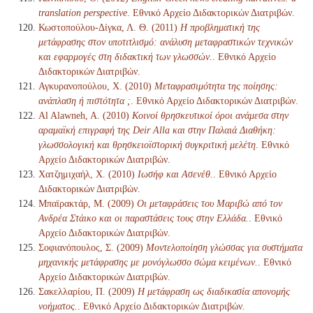
translation perspective
. Εθνικό Αρχείο Διδακτορικών Διατριβών.
Κωστοπούλου-Δίγκα, Λ. Θ. (2011)
Η προβληματική της
μετάφρασης στον υποτιτλισμό: ανάλυση μεταφραστικών τεχνικών
και εφαρμογές στη διδακτική των γλωσσών.
. Εθνικό Αρχείο
Διδακτορικών Διατριβών.
Αγκυρανοπούλου, Χ. (2010)
Μεταφρασιμότητα της ποίησης:
ανάπλαση ή πιστότητα ;
. Εθνικό Αρχείο Διδακτορικών Διατριβών.
Al Alawneh, A. (2010)
Κοινοί θρησκευτικοί όροι ανάμεσα στην
αραμαϊκή επιγραφή της Deir Alla και στην Παλαιά Διαθήκη:
γλωσσολογική και θρησκειοϊστορική συγκριτική μελέτη
. Εθνικό
Αρχείο Διδακτορικών Διατριβών.
Χατζημιχαήλ, Χ. (2010)
Ιωσήφ και Ασενέθ.
. Εθνικό Αρχείο
Διδακτορικών Διατριβών.
Μπαϊρακτάρ, Μ. (2009)
Οι μεταφράσεις του Μαριβώ από τον
Ανδρέα Στάικο και οι παραστάσεις τους στην Ελλάδα.
. Εθνικό
Αρχείο Διδακτορικών Διατριβών.
Σοφιανόπουλος, Σ. (2009)
Μοντελοποίηση γλώσσας για συστήματα
μηχανικής μετάφρασης με μονόγλωσσο σώμα κειμένων.
. Εθνικό
Αρχείο Διδακτορικών Διατριβών.
Σακελλαρίου, Π. (2009)
Η μετάφραση ως διαδικασία απονομής
νοήματος.
. Εθνικό Αρχείο Διδακτορικών Διατριβών.