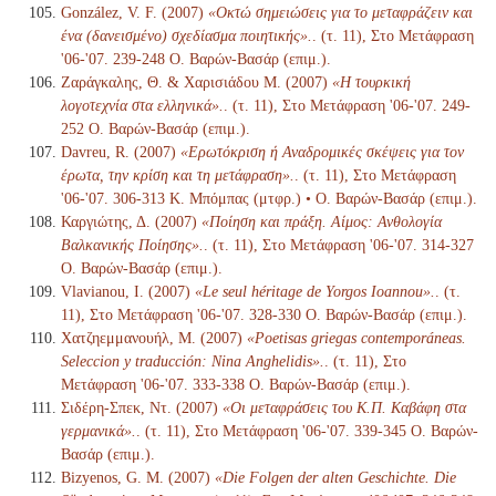
González, V. F. (2007)
«Οκτώ σημειώσεις για το μεταφράζειν και
ένα (δανεισμένο) σχεδίασμα ποιητικής».
. (τ. 11), Στο Μετάφραση
'06-'07. 239-248 Ο. Βαρών-Βασάρ (επιμ.).
Ζαράγκαλης, Θ. & Χαρισιάδου Μ. (2007)
«Η τουρκική
λογοτεχνία στα ελληνικά».
. (τ. 11), Στο Μετάφραση '06-'07. 249-
252 Ο. Βαρών-Βασάρ (επιμ.).
Davreu, R. (2007)
«Ερωτόκριση ή Αναδρομικές σκέψεις για τον
έρωτα, την κρίση και τη μετάφραση».
. (τ. 11), Στο Μετάφραση
'06-'07. 306-313 Κ. Μπόμπας (μτφρ.) • Ο. Βαρών-Βασάρ (επιμ.).
Καργιώτης, Δ. (2007)
«Ποίηση και πράξη. Αίμος: Ανθολογία
Βαλκανικής Ποίησης».
. (τ. 11), Στο Μετάφραση '06-'07. 314-327
Ο. Βαρών-Βασάρ (επιμ.).
Vlavianou, I. (2007)
«Le seul héritage de Yorgos Ioannou».
. (τ.
11), Στο Μετάφραση '06-'07. 328-330 Ο. Βαρών-Βασάρ (επιμ.).
Χατζηεμμανουήλ, Μ. (2007)
«Poetisas griegas contemporáneas.
Seleccion y traducción: Nina Anghelidis».
. (τ. 11), Στο
Μετάφραση '06-'07. 333-338 Ο. Βαρών-Βασάρ (επιμ.).
Σιδέρη-Σπεκ, Ντ. (2007)
«Οι μεταφράσεις του Κ.Π. Καβάφη στα
γερμανικά».
. (τ. 11), Στο Μετάφραση '06-'07. 339-345 Ο. Βαρών-
Βασάρ (επιμ.).
Bizyenos, G. M. (2007)
«Die Folgen der alten Geschichte. Die