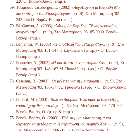
226 Ο. Βαρών-Βασάρ (επιμ.).
Τσαμαδού-Jacoberger, Ε. (2002)
«Λογοτεχνική μετάφραση στο
πανεπιστήμιο του Στρασβούργου».
. (τ. 8), Στο Μετάφραση '02.
243-244 Ο. Βαρών-Βασάρ (επιμ.).
Βλαβιανού, Α. (2003)
«Νάσος Δετζώρτζης: "Ένας περιπαθής
αναγνώστης"».
. (τ. 9), Στο Μετάφραση '03. 85-99 Ο. Βαρών-
Βασάρ (επιμ.).
Benjamin, W. (2003)
«Η αποστολή του μεταφραστή».
. (τ. 9), Στο
Μετάφραση '03. 131-147 Γ. Σαγκριώτης (μτφρ.) • Ο. Βαρών-
Βασάρ (επιμ.).
Bonnefoy, Y. (2003)
«Η κοινότητα των μεταφραστών».
. (τ. 9), Στο
Μετάφραση '03. 148-163 Μ. Παπαδήμα (μτφρ.) • Ο. Βαρών-
Βασάρ (επιμ.).
Ceserani, R. (2003)
«Οι μελέτες για τη μετάφραση».
. (τ. 9), Στο
Μετάφραση '03. 165-177 Λ. Τρύφωνα (μτφρ.) • Ο. Βαρών-Βασάρ
(επιμ.).
Ballard, M. (2003)
«Βαλερύ Λαρμπώ. Ένθερμος μεταφραστής,
ερασιτέχνης θεωρητικός».
. (τ. 9), Στο Μετάφραση '03. 178-207
Βαρών-Βασάρ, Ο. (μτφρ.& επιμ.)
Βαρών-Βασάρ, Ο. (2003)
«Πολιτισμική ιδιαιτερότητα και
λογοτεχνική μετάφραση: Η περίπτωση του Αλμπέρ Κοέν».
. (τ. 9),
Στο Μετάφραση '03. 209-219 Ο. Βαρών-Βασάρ (επιμ.).