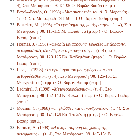
4), Στο Μετάφραση '98. 94-95 Ο. Βαρών-Βασάρ (επιμ.).
Βαρών-Βασάρ, Ο. (1998)
«Μια συνέντευξη του Δ. Ν. Μαρωνίτη».
.
(τ. 4), Στο Μετάφραση '98. 96-111 Ο. Βαρών-Βασάρ (επιμ.).
Blanchot, M. (1998)
«Το εγχείρημα της μετάφρασης».
. (τ. 4), Στο
Μετάφραση '98. 115-119 Μ. Παπαδήμα (μτφρ.) • Ο. Βαρών-
Βασάρ (επιμ.).
Holmes, J. (1998)
«Θεωρία μετάφρασης, θεωρίες μετάφρασης,
μεταφραστικές σπουδές και ο μεταφραστής».
. (τ. 4), Στο
Μετάφραση '98. 120-125 Ευ. Χαϊδεμένου (μτφρ.) • Ο. Βαρών-
Βασάρ (επιμ.).
Levi, P. (1998)
«Το εγχείρημα του μεταφράζειν και του
μεταφράζεσθαι».
. (τ. 4), Στο Μετάφραση '98. 126-131 Σ.
Μπενβενίστε (μτφρ.) • Ο. Βαρών-Βασάρ (επιμ.).
Ladmiral, J. (1998)
«Μεταφρασεολογικά».
. (τ. 4), Στο
Μετάφραση '98. 132-140 Κ. Κολλέτ (μτφρ.) • Ο. Βαρών-Βασάρ
(επιμ.).
Mounin, G. (1998)
«Οι γλώσσες και οι νοοτροπίες».
. (τ. 4), Στο
Μετάφραση '98. 141-146 Ευ. Τσελέντη (μτφρ.) • Ο. Βαρών-
Βασάρ (επιμ.).
Berman, A. (1998)
«Η αναμετάφραση ως χώρος της
μετάφρασης».
. (τ. 4), Στο Μετάφραση '98. 147-154 Β.