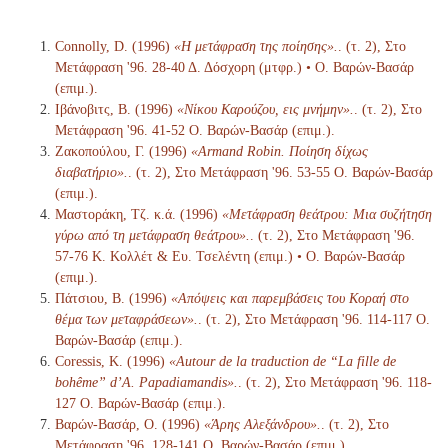
Connolly, D. (1996)
«Η μετάφραση της ποίησης».
. (τ. 2), Στο
Μετάφραση '96. 28-40 Δ. Δόσχορη (μτφρ.) • Ο. Βαρών-Βασάρ
(επιμ.).
Ιβάνοβιτς, Β. (1996)
«Νίκου Καρούζου, εις μνήμην».
. (τ. 2), Στο
Μετάφραση '96. 41-52 Ο. Βαρών-Βασάρ (επιμ.).
Ζακοπούλου, Γ. (1996)
«Armand Robin. Ποίηση δίχως
διαβατήριο».
. (τ. 2), Στο Μετάφραση '96. 53-55 Ο. Βαρών-Βασάρ
(επιμ.).
Μαστοράκη, Τζ. κ.ά. (1996)
«Μετάφραση θεάτρου: Μια συζήτηση
γύρω από τη μετάφραση θεάτρου».
. (τ. 2), Στο Μετάφραση '96.
57-76 Κ. Κολλέτ & Ευ. Τσελέντη (επιμ.) • Ο. Βαρών-Βασάρ
(επιμ.).
Πάτσιου, Β. (1996)
«Απόψεις και παρεμβάσεις του Κοραή στο
θέμα των μεταφράσεων».
. (τ. 2), Στο Μετάφραση '96. 114-117 Ο.
Βαρών-Βασάρ (επιμ.).
Coressis, Κ. (1996)
«Autour de la traduction de “La fille de
bohême” d’A. Papadiamandis».
. (τ. 2), Στο Μετάφραση '96. 118-
127 Ο. Βαρών-Βασάρ (επιμ.).
Βαρών-Βασάρ, Ο. (1996)
«Άρης Αλεξάνδρου».
. (τ. 2), Στο
Μετάφραση '96. 128-141 Ο. Βαρών-Βασάρ (επιμ.).