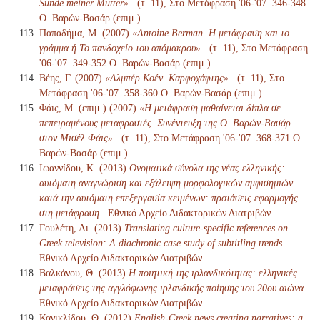
Sünde meiner Mutter».
. (τ. 11), Στο Μετάφραση '06-'07. 346-348
Ο. Βαρών-Βασάρ (επιμ.).
Παπαδήμα, Μ. (2007)
«Antoine Berman. Η μετάφραση και το
γράμμα ή Το πανδοχείο του απόμακρου».
. (τ. 11), Στο Μετάφραση
'06-'07. 349-352 Ο. Βαρών-Βασάρ (επιμ.).
Βέης, Γ. (2007)
«Αλμπέρ Κοέν. Καρφοχάφτης».
. (τ. 11), Στο
Μετάφραση '06-'07. 358-360 Ο. Βαρών-Βασάρ (επιμ.).
Φάις, Μ. (επιμ.) (2007)
«Η μετάφραση μαθαίνεται δίπλα σε
πεπειραμένους μεταφραστές. Συνέντευξη της Ο. Βαρών-Βασάρ
στον Μισέλ Φάις».
. (τ. 11), Στο Μετάφραση '06-'07. 368-371 Ο.
Βαρών-Βασάρ (επιμ.).
Ιωαννίδου, Κ. (2013)
Ονοματικά σύνολα της νέας ελληνικής:
αυτόματη αναγνώριση και εξάλειψη μορφολογικών αμφισημιών
κατά την αυτόματη επεξεργασία κειμένων: προτάσεις εφαρμογής
στη μετάφραση.
. Εθνικό Αρχείο Διδακτορικών Διατριβών.
Γουλέτη, Αι. (2013)
Translating culture-specific references on
Greek television: A diachronic case study of subtitling trends.
.
Εθνικό Αρχείο Διδακτορικών Διατριβών.
Βαλκάνου, Θ. (2013)
Η ποιητική της ιρλανδικότητας: ελληνικές
μεταφράσεις της αγγλόφωνης ιρλανδικής ποίησης του 20ου αιώνα.
.
Εθνικό Αρχείο Διδακτορικών Διατριβών.
Κανικλίδου, Θ. (2012)
English-Greek news creating narratives: a