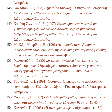
Διατριβών.
Κόλτσιου, Α. (1998)
Δημητρίου Κυδώνη: Η Βυζαντινή μετάφραση
του ψευδοαυγουστίνειου έργου Soliloquia.
. Εθνικό Αρχείο
Διδακτορικών Διατριβών.
Κασάπη-Ζωντανού, Ε. (1997)
Κατανόηση κειμένου από μη-
φυσικούς ομιλητές και ψευδοδιαφανείς λέξεις: μια έρευνα
συσχέτισης για τα μεταφραστικά τους λάθη.
. Εθνικό Αρχείο
Διδακτορικών Διατριβών.
Μπόλλα-Μαυρίδου, Β. (1996)
Αντιπαραθετική εξέταση των
στερεότυπων παρομοιώσεων της ελληνικής και αγγλικής γλώσσας.
.
Εθνικό Αρχείο Διδακτορικών Διατριβών.
Μαλαγαρδή, Ι. (1995)
Συγκριτική ανάλυση "να" και "για να"
δομών της νέας ελληνικής με αντίστοιχες δομές της γερμανικής
και εφαρμογή στη μηχανική μετάφραση.
. Εθνικό Αρχείο
Διδακτορικών Διατριβών.
Τσαγγαλίδης, Ι. (1991)
Ιουστίνος. Ο μάρτυς και φιλόσοφος ως
ερμηνευτής της Παλαιάς Διαθήκης.
. Εθνικό Αρχείο Διδακτορικών
Διατριβών.
Φαράκλας, Γ. (2007)
«Ζητήματα μετάφρασης μερικών εγελιανών
όρων στα ελληνικά».
. (τ. 96), Στο Σύγχρονα θέματα. 41-46
Καλλιγάς, Π. (2003)
«Η ανεπάρκεια της μετάφρασης».
. (τ. 82),