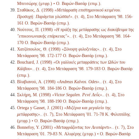
Μπιτσώρης (μτφρ.) • Ο. Βαρών-Βασάρ (επιμ.).
Σταθάκος, Δ. (1998)
«Μετάφραση επιστημονικού κειμένου.
Προσοχή: Παράγεται γλώσσα!»
. (τ. 4), Στο Μετάφραση '98. 156-
161 Ο. Βαρών-Βασάρ (επιμ.).
Νούτσος, Π. (1998)
«Η πράξη της μετάφρασης ως διακύβευμα της
"επικοινωνιακής επάρκειας"».
. (τ. 4), Στο Μετάφραση '98. 164-
170 Ο. Βαρών-Βασάρ (επιμ.).
Χατζόπουλος, Θ. (1998)
«Σύνοψη φιλοξενίας».
. (τ. 4), Στο
Μετάφραση '98. 172-177 Ο. Βαρών-Βασάρ (επιμ.).
Bouchard, J. (1998)
«Οι γαλλικές μεταφράσεις των Ωδών του
Κάλβου».
. (τ. 4), Στο Μετάφραση '98. 179-183 Ο. Βαρών-Βασάρ
(επιμ.).
Βλαβιανού, Α. (1998)
«Andreas Kalvos. Odes».
. (τ. 4), Στο
Μετάφραση '98. 184-186 Ο. Βαρών-Βασάρ (επιμ.).
Σκλήρη, Μ. (1998)
«Victor Segalen. Ρενέ Λεΰς».
. (τ. 4), Στο
Μετάφραση '98. 188-190 Ο. Βαρών-Βασάρ (επιμ.).
Ortega y Gasset, J. (2001)
«Μιζέρια και μεγαλείο της
μετάφρασης».
. (τ. 7), Στο Μετάφραση '01. 71-78 K. Φιλιππίδης
(μτφρ.) • Ο. Βαρών-Βασάρ (επιμ.).
Bonnefoy, Y. (2001)
«Μεταφράζοντας τον Λεοπάρντι».
. (τ. 7), Στο
Μετάφραση '01. 79-83 N. Αλιφέρης (μτφρ.) • Ο. Βαρών-Βασάρ