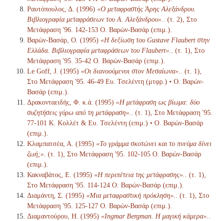
Ραυτόπουλος, Δ. (1996)
«Ο μεταφραστής Άρης Αλεξάνδρου.
Βιβλιογραφία μεταφράσεων του Α. Αλεξάνδρου».
. (τ. 2), Στο
Μετάφραση '96. 142-153 Ο. Βαρών-Βασάρ (επιμ.).
Βαρών-Βασάρ, Ο. (1995)
«Η δεξίωση του Gustave Flaubert στην
Ελλάδα. Βιβλιογραφία μεταφράσεων του Flaubert».
. (τ. 1), Στο
Μετάφραση '95. 35-42 Ο. Βαρών-Βασάρ (επιμ.).
Le Goff, J. (1995)
«Οι διανοούμενοι στον Μεσαίωνα».
. (τ. 1),
Στο Μετάφραση '95. 46-49 Ευ. Τσελέντη (μτφρ.) • Ο. Βαρών-
Βασάρ (επιμ.).
Δρακονταειδής, Φ. κ.ά. (1995)
«Η μετάφραση ως βίωμα: δύο
συζητήσεις γύρω από τη μετάφραση».
. (τ. 1), Στο Μετάφραση '95.
77-101 Κ. Κολλέτ & Ευ. Τσελέντη (επιμ.) • Ο. Βαρών-Βασάρ
(επιμ.).
Κλαμπατσέα, Α. (1995)
«Το γράμμα σκοτώνει και το πνεύμα δίνει
ζωή;»
. (τ. 1), Στο Μετάφραση '95. 102-105 Ο. Βαρών-Βασάρ
(επιμ.).
Κακναβάτος, Ε. (1995)
«Η περιπέτεια της μετάφρασης».
. (τ. 1),
Στο Μετάφραση '95. 114-124 Ο. Βαρών-Βασάρ (επιμ.).
Διαμάντη, Σ. (1995)
«Μια μεταφραστική πρόκληση».
. (τ. 1), Στο
Μετάφραση '95. 125-127 Ο. Βαρών-Βασάρ (επιμ.).
Διαμαντούρου, Η. (1995)
«Ingmar Bergman. Η μαγική κάμερα».
.