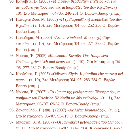
Ιβάνοβιτς, Β. (2005)
«Μια διπλή θερβαντινή επέτειος και ένα
μνημόσυνο για τους έλληνες μεταφραστές του Δον Κιχώτη».
. (τ.
10), Στο Μετάφραση '04-'05. 246-251 Ο. Βαρών-Βασάρ (επιμ.).
Παναγιωτίδου, Μ. (2005)
«Η (μεταφραστική) περιπέτεια του Δον
Κιχώτη».
. (τ. 10), Στο Μετάφραση '04-'05. 252-256 Ο. Βαρών-
Βασάρ (επιμ.).
Παπαδήμα, Μ. (2005)
«Arthur Rimbaud. Μια εποχή στην
κόλαση».
. (τ. 10), Στο Μετάφραση '04-'05. 271-275 Ο. Βαρών-
Βασάρ (επιμ.).
Νούσια, Έ. (2005)
«Konstantin Kavafis. Das Hauptwerk:
Gedichte griechisch und deutsch».
. (τ. 10), Στο Μετάφραση '04-
'05. 277-282 Ο. Βαρών-Βασάρ (επιμ.).
Κορίνθιος, Γ. (2005)
«Odisseas Elytis. Il giardino che entrava nel
mare».
. (τ. 10), Στο Μετάφραση '04-'05. 283-284 Ο. Βαρών-
Βασάρ (επιμ.).
Νούσια, Έ. (2007)
«Το τίμημα της μετάφρασης: Τέσσερα όψιμα
ποιήματα του Friedrich Hölderlin σε δύο εκδοχές».
. (τ. 11), Στο
Μετάφραση '06-'07. 69-82 Ο. Βαρών-Βασάρ (επιμ.).
Ζακοπούλου, Γ. (επιμ.) (2007)
«Αχιλλέας Κυριακίδης».
. (τ. 11),
Στο Μετάφραση '06-'07. 95-119 Ο. Βαρών-Βασάρ (επιμ.).
Μπόρχες, Χ. Λ. (2007)
«Οι [αγγλικές] μεταφράσεις του Ομήρου».
.
(τ. 11), Στο Μετάφραση '06-'07. 121-128 Α. Κυριακίδης (μτφρ.)