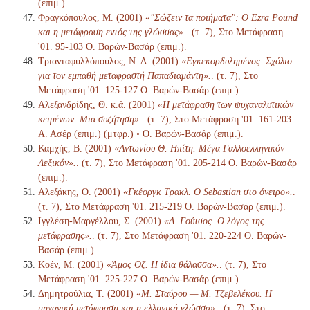
(επιμ.).
Φραγκόπουλος, Μ. (2001)
«"Σώζειν τα ποιήματα": Ο Ezra Pound
και η μετάφραση εντός της γλώσσας».
. (τ. 7), Στο Μετάφραση
'01. 95-103 Ο. Βαρών-Βασάρ (επιμ.).
Τριανταφυλλόπουλος, Ν. Δ. (2001)
«Εγκεκορδυλημένος. Σχόλιο
για τον εμπαθή μεταφραστή Παπαδιαμάντη».
. (τ. 7), Στο
Μετάφραση '01. 125-127 Ο. Βαρών-Βασάρ (επιμ.).
Αλεξανδρίδης, Θ. κ.ά. (2001)
«Η μετάφραση των ψυχαναλυτικών
κειμένων. Μια συζήτηση».
. (τ. 7), Στο Μετάφραση '01. 161-203
Α. Ασέρ (επιμ.) (μτφρ.) • Ο. Βαρών-Βασάρ (επιμ.).
Καμχής, Β. (2001)
«Αντωνίου Θ. Ηπίτη. Μέγα Γαλλοελληνικόν
Λεξικόν».
. (τ. 7), Στο Μετάφραση '01. 205-214 Ο. Βαρών-Βασάρ
(επιμ.).
Αλεξάκης, Ο. (2001)
«Γκέοργκ Τρακλ. Ο Sebastian στο όνειρο».
.
(τ. 7), Στο Μετάφραση '01. 215-219 Ο. Βαρών-Βασάρ (επιμ.).
Ιγγλέση-Μαργέλλου, Σ. (2001)
«Δ. Γούτσος. Ο λόγος της
μετάφρασης».
. (τ. 7), Στο Μετάφραση '01. 220-224 Ο. Βαρών-
Βασάρ (επιμ.).
Κοέν, Μ. (2001)
«Άμος Οζ. Η ίδια θάλασσα».
. (τ. 7), Στο
Μετάφραση '01. 225-227 Ο. Βαρών-Βασάρ (επιμ.).
Δημητρούλια, Τ. (2001)
«Μ. Σταύρου — Μ. Τζεβελέκου. Η
μηχανική μετάφραση και η ελληνική γλώσσα».
. (τ. 7), Στο