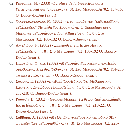
Papadima, M. (2008)
«La place de la traduction dans
l'enseignement des langues».
. (τ. 8), Στο Μετάφραση '02. 157-167
Ο. Βαρών-Βασάρ (επιμ.).
Φιλιππακοπούλου, Μ. (2002)
«Ένα παράδειγμα "καταχρηστικής
μετάφρασης" στα μέσα του 19ου αιώνα: Ο Baudelaire και ο
Mallarmé μεταφράζουν Edgar Allan Poe».
. (τ. 8), Στο
Μετάφραση '02. 168-182 Ο. Βαρών-Βασάρ (επιμ.).
Αγγελίδου, Ν. (2002)
«Σημειώσεις για τη λογοτεχνική
μετάφραση».
. (τ. 8), Στο Μετάφραση '02. 183-192 Ο. Βαρών-
Βασάρ (επιμ.).
Παιονίδης, Φ. κ.ά. (2002)
«Μεταφράζοντας κείμενα πολιτικής
φιλοσοφίας. Μια συζήτηση».
. (τ. 8), Στο Μετάφραση '02. 194-215
Τσελέντη, Ευ. (επιμ.) • Ο. Βαρών-Βασάρ (επιμ.).
Σοφράς, Ε. (2002)
«Επιτομή του Λεξικού της Μεσαιωνικής
Ελληνικής Δημώδους Γραμματείας».
. (τ. 8), Στο Μετάφραση '02.
217-218 Ο. Βαρών-Βασάρ (επιμ.).
Ρούσση, Ε. (2002)
«Georges Mounin, Tα θεωρητικά προβλήματα
της μετάφρασης».
. (τ. 8), Στο Μετάφραση '02. 219-221 Ο.
Βαρών-Βασάρ (επιμ.).
Σάββαρη, Α. (2002)
«MeTA. Ένα ηλεκτρονικό περιοδικό στην
υπηρεσία των μεταφραστών».
. (τ. 8), Στο Μετάφραση '02. 225-