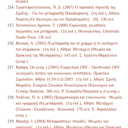
σειράς).
Τριανταφυλλόπουλος, Ν. Δ. (2007)
Ο παρδαλός συρικτής της
Εμλίνης : Για τον μεταφραστή Παπαδιαμάντη.
. (1η έκδ.), Αθήνα:
Νεφέλη (Οι Νεώτεροι για τον Παπαδιαμάντη · 10). 138 σελ.
Νενοπούλου-Δρόσου, Τ. (2006)
Εκφώνηση, γλωσσικές
διεργασίες και μετάφραση.
. (1η έκδ.), Θεσσαλονίκη: University
Studio Press. 136 σελ.
Berman, A. (2005)
Η μετάφραση και το γράμμα ή το πανδοχείο
του απόμακρου.
. (1η έκδ.), Αθήνα: Μεταίχμιο (Θεωρία και
Πρακτική της Μετάφρασης). 143 σελ. Σ. Ιγγλέση-Μαργέλλου
(μτφρ.).
Καϊάφα, Ου.(επιμ.) (2005)
Ευαγγελικά 1901 - Ορεστειακά 1903
νεωτερικές πιέσεις και κοινωνικές αντιστάσεις. Πρακτικά
Συμποσίου. Αθήνα 31/10-1/11/2003.
. (1η έκδ.), Αθήνα: Σχολή
Μωραΐτη. Εταιρεία Σπουδών Νεοελληνικού Πολιτισμού και
Γενικής Παιδείας. 300 σελ. Ρ. Σταυρίδη-Πατρικίου κ.ά (εισηγ.).
Ντάλτας, Π. Α. (2005)
Πραγματολογία και επικοινωνία : Θεωρία
και εφαρμογή στη μετάφραση.
. (1η έκδ.), Αθήνα: Μεταίχμιο
(Γλώσσα - Εκπαίδευση - Κοινωνία). 178 σελ. Ε. Καραντζόλα
(επιμ.).
Munday, J. (2004)
Μεταφραστικές σπουδές: Θεωρίες και
εφαρμογές.
. (1η έκδ.), Αθήνα: Μεταίχμιο (Θεωρία και Πρακτική