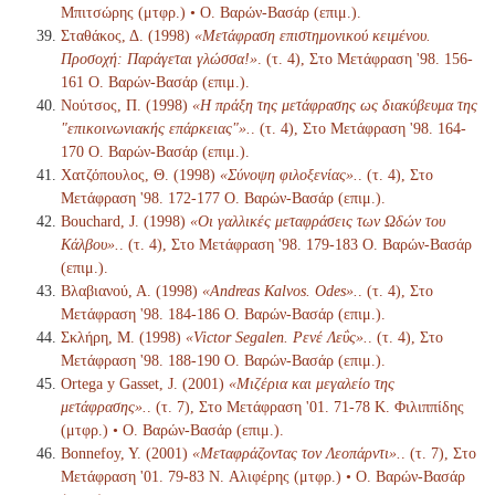
Μπιτσώρης (μτφρ.) • Ο. Βαρών-Βασάρ (επιμ.).
Σταθάκος, Δ. (1998)
«Μετάφραση επιστημονικού κειμένου.
Προσοχή: Παράγεται γλώσσα!»
. (τ. 4), Στο Μετάφραση '98. 156-
161 Ο. Βαρών-Βασάρ (επιμ.).
Νούτσος, Π. (1998)
«Η πράξη της μετάφρασης ως διακύβευμα της
"επικοινωνιακής επάρκειας"».
. (τ. 4), Στο Μετάφραση '98. 164-
170 Ο. Βαρών-Βασάρ (επιμ.).
Χατζόπουλος, Θ. (1998)
«Σύνοψη φιλοξενίας».
. (τ. 4), Στο
Μετάφραση '98. 172-177 Ο. Βαρών-Βασάρ (επιμ.).
Bouchard, J. (1998)
«Οι γαλλικές μεταφράσεις των Ωδών του
Κάλβου».
. (τ. 4), Στο Μετάφραση '98. 179-183 Ο. Βαρών-Βασάρ
(επιμ.).
Βλαβιανού, Α. (1998)
«Andreas Kalvos. Odes».
. (τ. 4), Στο
Μετάφραση '98. 184-186 Ο. Βαρών-Βασάρ (επιμ.).
Σκλήρη, Μ. (1998)
«Victor Segalen. Ρενέ Λεΰς».
. (τ. 4), Στο
Μετάφραση '98. 188-190 Ο. Βαρών-Βασάρ (επιμ.).
Ortega y Gasset, J. (2001)
«Μιζέρια και μεγαλείο της
μετάφρασης».
. (τ. 7), Στο Μετάφραση '01. 71-78 K. Φιλιππίδης
(μτφρ.) • Ο. Βαρών-Βασάρ (επιμ.).
Bonnefoy, Y. (2001)
«Μεταφράζοντας τον Λεοπάρντι».
. (τ. 7), Στο
Μετάφραση '01. 79-83 N. Αλιφέρης (μτφρ.) • Ο. Βαρών-Βασάρ