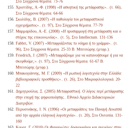
Στο Σύγχρονα θέματα. 73-76
Χριστίδης, Α.-Φ. (1998)
«Η ασκητική της μετάφρασης».
. (τ. 66),
Στο Σύγχρονα θέματα. 64-66
Σκολίδης, Β. (2007)
«Η παθολογία του μεταφραστικού
εγχειρήματος».
. (τ. 97), Στο Σύγχρονα θέματα. 77-79
Μαρμαρίδου, Α.-Ε. (2008)
«Η προσαρμογή στη μετάφραση και ο
στόχος της επικοινωνίας».
. (τ. 5), Στο Intellectum. 131-136
Fabbri, V. (2007)
«Μεταφράζοντας το νόημα ή το γράμμα».
. (τ.
96), Στο Σύγχρονα θέματα. 25-33 Β. Μπιτσώρης (μτφρ.).
Friedrich, J. (2007)
«Μεταφράζουμε για να κατανοήσουμε ή για να
σκεφθούμε;»
. (τ. 97), Στο Σύγχρονα θέματα. 61-67 Β.
Μπιτσώρης (μτφρ.).
Μπακογιάννης, Μ. Γ. (2009)
«Η ρωσική λογοτεχνία στην Ελλάδα:
βιβλιογραφικές προσθήκες».
. (τ. 26), Στο Μικροφιλολογικά. 20-
22
Δημητρούλια, Ξ. (2005)
Μεταφραστική. Ο λόγος περί μετάφρασης
στην εποχή της ψηφιοποίησης.
. Εθνικό Αρχείο Διδακτορικών
Διατριβών.
Περυσινάκης, Ι. Ν. (1996)
«Οι μεταφράσεις του Παναγή Λεκατσά
από την αρχαία ελληνική λογοτεχνία».
. (τ. 20), Στο Ουτοπία. 131-
160
Κουρτ, Γ. (2010)
Οι Φαναριώτες δραγουμάνοι και ηγεμόνες στην