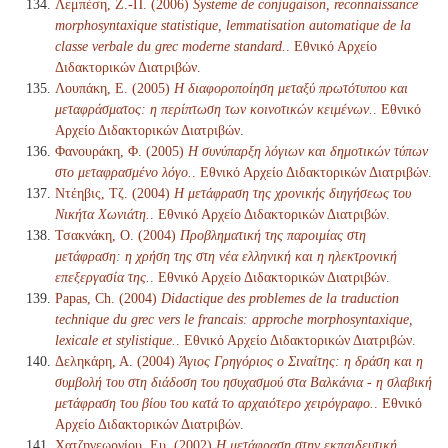
Λεμπέση, Ζ.-Π. (2006)
Systeme de conjugaison, reconnaissance
morphosyntaxique statistique, lemmatisation automatique de la
classe verbale du grec moderne standard.
. Εθνικό Αρχείο
Διδακτορικών Διατριβών.
Λουπάκη, Ε. (2005)
Η διαφοροποίηση μεταξύ πρωτότυπου και
μεταφράσματος: η περίπτωση των κοινοτικών κειμένων.
. Εθνικό
Αρχείο Διδακτορικών Διατριβών.
Φανουράκη, Φ. (2005)
Η συνύπαρξη λόγιων και δημοτικών τύπων
στο μεταφρασμένο λόγο.
. Εθνικό Αρχείο Διδακτορικών Διατριβών.
Ντέηβις, Τζ. (2004)
Η μετάφραση της χρονικής διηγήσεως του
Νικήτα Χωνιάτη.
. Εθνικό Αρχείο Διδακτορικών Διατριβών.
Τσακνάκη, Ο. (2004)
Προβληματική της παροιμίας στη
μετάφραση: η χρήση της στη νέα ελληνική και η ηλεκτρονική
επεξεργασία της.
. Εθνικό Αρχείο Διδακτορικών Διατριβών.
Papas, Ch. (2004)
Didactique des problemes de la traduction
technique du grec vers le francais: approche morphosyntaxique,
lexicale et stylistique.
. Εθνικό Αρχείο Διδακτορικών Διατριβών.
Δεληκάρη, Α. (2004)
Άγιος Γρηγόριος ο Σιναίτης: η δράση και η
συμβολή του στη διάδοση του ησυχασμού στα Βαλκάνια - η σλαβική
μετάφραση του βίου του κατά το αρχαιότερο χειρόγραφο.
. Εθνικό
Αρχείο Διδακτορικών Διατριβών.
Χατζηγεωργίου, Ευ. (2002)
Η μετάφραση στην εκπαιδευτική