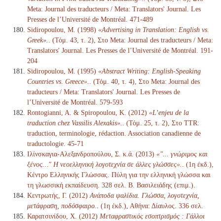
Meta: Journal des traducteurs / Meta: Translators' Journal. Les
Presses de l’Université de Montréal. 471-489
Sidiropoulou, M. (1998)
«Advertising in Translation: English vs.
Greek».
. (Τόμ. 43, τ. 2), Στο Meta: Journal des traducteurs / Meta:
Translators' Journal. Les Presses de l’Université de Montréal. 191-
204
Sidiropoulou, M. (1995)
«Abstract Writing: English-Speaking
Countries vs. Greece».
. (Τόμ. 40, τ. 4), Στο Meta: Journal des
traducteurs / Meta: Translators' Journal. Les Presses de
l’Université de Montréal. 579-593
Rontogianni, A. & Spiropoulou, K. (2012)
«L’enjeu de la
traduction chez Vassilis Alexakis».
. (Τόμ. 25, τ. 2), Στο TTR:
traduction, terminologie, rédaction. Association canadienne de
traductologie. 45-71
Ιλίνσκαγια-Αλεξανδροπούλου, Σ. κ.ά. (2013)
«"... γνώριμος και
ξένος…" Η νεοελληνική λογοτεχνία σε άλλες γλώσσες».
. (1η έκδ.),
Κέντρο Ελληνικής Γλώσσας. Πύλη για την ελληνική γλώσσα και
τη γλωσσική εκπαίδευση. 328 σελ. Β. Βασιλειάδης (επιμ.).
Κεντρωτής, Γ. (2012)
Ανάποδα ψαλίδια. Γλώσσα, λογοτεχνία,
μετάφραση, ποδόσφαιρο.
. (1η έκδ.), Αθήνα: Δίαυλος. 336 σελ.
Καρατσινίδου, Χ. (2012)
Μεταφραστικός εσοπτρισμός : Γάλλοι