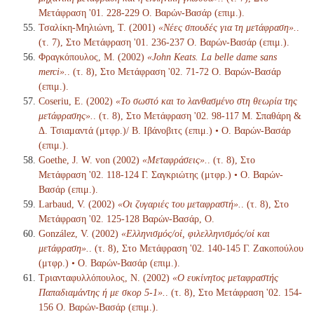
Μετάφραση '01. 228-229 Ο. Βαρών-Βασάρ (επιμ.).
Τσαλίκη-Μηλιώνη, Τ. (2001)
«Νέες σπουδές για τη μετάφραση».
.
(τ. 7), Στο Μετάφραση '01. 236-237 Ο. Βαρών-Βασάρ (επιμ.).
Φραγκόπουλος, Μ. (2002)
«John Keats. La belle dame sans
merci».
. (τ. 8), Στο Μετάφραση '02. 71-72 Ο. Βαρών-Βασάρ
(επιμ.).
Coseriu, E. (2002)
«Το σωστό και το λανθασμένο στη θεωρία της
μετάφρασης».
. (τ. 8), Στο Μετάφραση '02. 98-117 Μ. Σπαθάρη &
Δ. Τσιαμαντά (μτφρ.)/ Β. Ιβάνοβιτς (επιμ.) • Ο. Βαρών-Βασάρ
(επιμ.).
Goethe, J. W. von (2002)
«Μεταφράσεις».
. (τ. 8), Στο
Μετάφραση '02. 118-124 Γ. Σαγκριώτης (μτφρ.) • Ο. Βαρών-
Βασάρ (επιμ.).
Larbaud, V. (2002)
«Οι ζυγαριές του μεταφραστή».
. (τ. 8), Στο
Μετάφραση '02. 125-128 Βαρών-Βασάρ, Ο.
González, V. (2002)
«Ελληνισμός/οί, φιλελληνισμός/οί και
μετάφραση».
. (τ. 8), Στο Μετάφραση '02. 140-145 Γ. Ζακοπούλου
(μτφρ.) • Ο. Βαρών-Βασάρ (επιμ.).
Τριανταφυλλόπουλος, Ν. (2002)
«Ο ευκίνητος μεταφραστής
Παπαδιαμάντης ή με σκορ 5-1».
. (τ. 8), Στο Μετάφραση '02. 154-
156 Ο. Βαρών-Βασάρ (επιμ.).