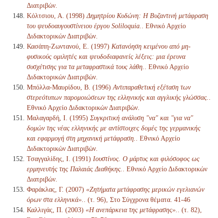
Διατριβών.
Κόλτσιου, Α. (1998)
Δημητρίου Κυδώνη: Η Βυζαντινή μετάφραση
του ψευδοαυγουστίνειου έργου Soliloquia.
. Εθνικό Αρχείο
Διδακτορικών Διατριβών.
Κασάπη-Ζωντανού, Ε. (1997)
Κατανόηση κειμένου από μη-
φυσικούς ομιλητές και ψευδοδιαφανείς λέξεις: μια έρευνα
συσχέτισης για τα μεταφραστικά τους λάθη.
. Εθνικό Αρχείο
Διδακτορικών Διατριβών.
Μπόλλα-Μαυρίδου, Β. (1996)
Αντιπαραθετική εξέταση των
στερεότυπων παρομοιώσεων της ελληνικής και αγγλικής γλώσσας.
.
Εθνικό Αρχείο Διδακτορικών Διατριβών.
Μαλαγαρδή, Ι. (1995)
Συγκριτική ανάλυση "να" και "για να"
δομών της νέας ελληνικής με αντίστοιχες δομές της γερμανικής
και εφαρμογή στη μηχανική μετάφραση.
. Εθνικό Αρχείο
Διδακτορικών Διατριβών.
Τσαγγαλίδης, Ι. (1991)
Ιουστίνος. Ο μάρτυς και φιλόσοφος ως
ερμηνευτής της Παλαιάς Διαθήκης.
. Εθνικό Αρχείο Διδακτορικών
Διατριβών.
Φαράκλας, Γ. (2007)
«Ζητήματα μετάφρασης μερικών εγελιανών
όρων στα ελληνικά».
. (τ. 96), Στο Σύγχρονα θέματα. 41-46
Καλλιγάς, Π. (2003)
«Η ανεπάρκεια της μετάφρασης».
. (τ. 82),