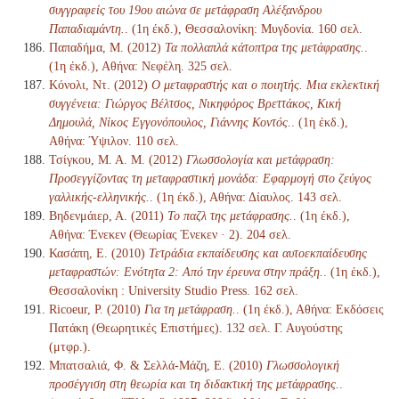
συγγραφείς του 19ου αιώνα σε μετάφραση Αλέξανδρου
Παπαδιαμάντη.
. (1η έκδ.), Θεσσαλονίκη: Μυγδονία. 160 σελ.
Παπαδήμα, Μ. (2012)
Τα πολλαπλά κάτοπτρα της μετάφρασης.
.
(1η έκδ.), Αθήνα: Νεφέλη. 325 σελ.
Κόνολι, Ντ. (2012)
Ο μεταφραστής και ο ποιητής. Μια εκλεκτική
συγγένεια: Γιώργος Βέλτσος, Νικηφόρος Βρεττάκος, Κική
Δημουλά, Νίκος Εγγονόπουλος, Γιάννης Κοντός.
. (1η έκδ.),
Αθήνα: Ύψιλον. 110 σελ.
Τσίγκου, Μ. Α. Μ. (2012)
Γλωσσολογία και μετάφραση:
Προσεγγίζοντας τη μεταφραστική μονάδα: Εφαρμογή στο ζεύγος
γαλλικής-ελληνικής.
. (1η έκδ.), Αθήνα: Δίαυλος. 143 σελ.
Βηδενμάιερ, Α. (2011)
Το παζλ της μετάφρασης.
. (1η έκδ.),
Αθήνα: Ένεκεν (Θεωρίας Ένεκεν · 2). 204 σελ.
Κασάπη, Ε. (2010)
Τετράδια εκπαίδευσης και αυτοεκπαίδευσης
μεταφραστών: Ενότητα 2: Από την έρευνα στην πράξη.
. (1η έκδ.),
Θεσσαλονίκη : University Studio Press. 162 σελ.
Ricoeur, P. (2010)
Για τη μετάφραση.
. (1η έκδ.), Αθήνα: Εκδόσεις
Πατάκη (Θεωρητικές Επιστήμες). 132 σελ. Γ. Αυγούστης
(μτφρ.).
Μπατσαλιά, Φ. & Σελλά-Μάζη, Ε. (2010)
Γλωσσολογική
προσέγγιση στη θεωρία και τη διδακτική της μετάφρασης.
.