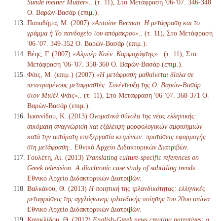
Sünde meiner Mutter».
. (τ. 11), Στο Μετάφραση '06-'07. 346-348
Ο. Βαρών-Βασάρ (επιμ.).
Παπαδήμα, Μ. (2007)
«Antoine Berman. Η μετάφραση και το
γράμμα ή Το πανδοχείο του απόμακρου».
. (τ. 11), Στο Μετάφραση
'06-'07. 349-352 Ο. Βαρών-Βασάρ (επιμ.).
Βέης, Γ. (2007)
«Αλμπέρ Κοέν. Καρφοχάφτης».
. (τ. 11), Στο
Μετάφραση '06-'07. 358-360 Ο. Βαρών-Βασάρ (επιμ.).
Φάις, Μ. (επιμ.) (2007)
«Η μετάφραση μαθαίνεται δίπλα σε
πεπειραμένους μεταφραστές. Συνέντευξη της Ο. Βαρών-Βασάρ
στον Μισέλ Φάις».
. (τ. 11), Στο Μετάφραση '06-'07. 368-371 Ο.
Βαρών-Βασάρ (επιμ.).
Ιωαννίδου, Κ. (2013)
Ονοματικά σύνολα της νέας ελληνικής:
αυτόματη αναγνώριση και εξάλειψη μορφολογικών αμφισημιών
κατά την αυτόματη επεξεργασία κειμένων: προτάσεις εφαρμογής
στη μετάφραση.
. Εθνικό Αρχείο Διδακτορικών Διατριβών.
Γουλέτη, Αι. (2013)
Translating culture-specific references on
Greek television: A diachronic case study of subtitling trends.
.
Εθνικό Αρχείο Διδακτορικών Διατριβών.
Βαλκάνου, Θ. (2013)
Η ποιητική της ιρλανδικότητας: ελληνικές
μεταφράσεις της αγγλόφωνης ιρλανδικής ποίησης του 20ου αιώνα.
.
Εθνικό Αρχείο Διδακτορικών Διατριβών.
Κανικλίδου, Θ. (2012)
English-Greek news creating narratives: a