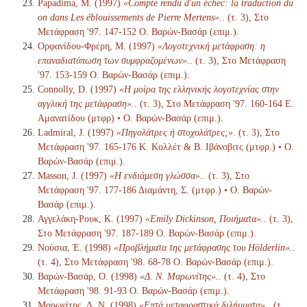
Papadima, M. (1997)
«Compte rendu d'un échec: la traduction du
on dans Les éblouissements de Pierre Mertens».
. (τ. 3), Στο
Μετάφραση '97. 147-152 Ο. Βαρών-Βασάρ (επιμ.).
Ορφανίδου-Φρέρη, Μ. (1997)
«Λογοτεχνική μετάφραση: η
επαναδιατύπωση των συμφραζομένων».
. (τ. 3), Στο Μετάφραση
'97. 153-159 Ο. Βαρών-Βασάρ (επιμ.).
Connolly, D. (1997)
«Η μοίρα της ελληνικής λογοτεχνίας στην
αγγλική της μετάφραση».
. (τ. 3), Στο Μετάφραση '97. 160-164 Ε.
Αμανατίδου (μτφρ) • Ο. Βαρών-Βασάρ (επιμ.).
Ladmiral, J. (1997)
«Πηγολάτρες ή στοχολάτρες;»
. (τ. 3), Στο
Μετάφραση '97. 165-176 Κ. Κολλέτ & Β. Ιβάνοβιτς (μτφρ.) • Ο.
Βαρών-Βασάρ (επιμ.).
Masson, J. (1997)
«Η ενδιάμεση γλώσσα».
. (τ. 3), Στο
Μετάφραση '97. 177-186 Διαμάντη, Σ. (μτφρ.) • Ο. Βαρών-
Βασάρ (επιμ.).
Αγγελάκη-Ρουκ, Κ. (1997)
«Emily Dickinson, Ποιήματα».
. (τ. 3),
Στο Μετάφραση '97. 187-189 Ο. Βαρών-Βασάρ (επιμ.).
Νούσια, Έ. (1998)
«Προβλήματα της μετάφρασης του Hölderlin».
.
(τ. 4), Στο Μετάφραση '98. 68-78 Ο. Βαρών-Βασάρ (επιμ.).
Βαρών-Βασάρ, Ο. (1998)
«Δ. Ν. Μαρωνίτης».
. (τ. 4), Στο
Μετάφραση '98. 91-93 Ο. Βαρών-Βασάρ (επιμ.).
Μαρωνίτης, Δ. Ν. (1998)
«Επτά μεταφραστικά διλήμματα».
. (τ.