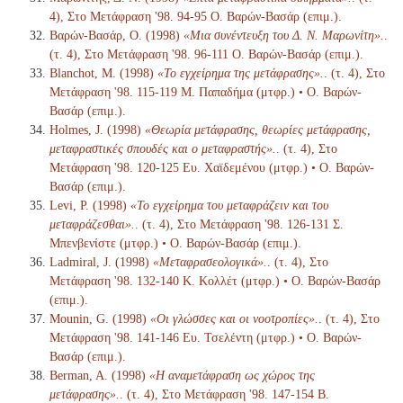
4), Στο Μετάφραση '98. 94-95 Ο. Βαρών-Βασάρ (επιμ.).
Βαρών-Βασάρ, Ο. (1998)
«Μια συνέντευξη του Δ. Ν. Μαρωνίτη».
.
(τ. 4), Στο Μετάφραση '98. 96-111 Ο. Βαρών-Βασάρ (επιμ.).
Blanchot, M. (1998)
«Το εγχείρημα της μετάφρασης».
. (τ. 4), Στο
Μετάφραση '98. 115-119 Μ. Παπαδήμα (μτφρ.) • Ο. Βαρών-
Βασάρ (επιμ.).
Holmes, J. (1998)
«Θεωρία μετάφρασης, θεωρίες μετάφρασης,
μεταφραστικές σπουδές και ο μεταφραστής».
. (τ. 4), Στο
Μετάφραση '98. 120-125 Ευ. Χαϊδεμένου (μτφρ.) • Ο. Βαρών-
Βασάρ (επιμ.).
Levi, P. (1998)
«Το εγχείρημα του μεταφράζειν και του
μεταφράζεσθαι».
. (τ. 4), Στο Μετάφραση '98. 126-131 Σ.
Μπενβενίστε (μτφρ.) • Ο. Βαρών-Βασάρ (επιμ.).
Ladmiral, J. (1998)
«Μεταφρασεολογικά».
. (τ. 4), Στο
Μετάφραση '98. 132-140 Κ. Κολλέτ (μτφρ.) • Ο. Βαρών-Βασάρ
(επιμ.).
Mounin, G. (1998)
«Οι γλώσσες και οι νοοτροπίες».
. (τ. 4), Στο
Μετάφραση '98. 141-146 Ευ. Τσελέντη (μτφρ.) • Ο. Βαρών-
Βασάρ (επιμ.).
Berman, A. (1998)
«Η αναμετάφραση ως χώρος της
μετάφρασης».
. (τ. 4), Στο Μετάφραση '98. 147-154 Β.