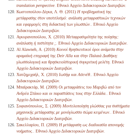
translation perspective
. Εθνικό Αρχείο Διδακτορικών Διατριβών.
Κωστοπούλου-Δίγκα, Λ. Θ. (2011)
Η προβληματική της
μετάφρασης στον υποτιτλισμό: ανάλυση μεταφραστικών τεχνικών
και εφαρμογές στη διδακτική των γλωσσών.
. Εθνικό Αρχείο
Διδακτορικών Διατριβών.
Αγκυρανοπούλου, Χ. (2010)
Μεταφρασιμότητα της ποίησης:
ανάπλαση ή πιστότητα ;
. Εθνικό Αρχείο Διδακτορικών Διατριβών.
Al Alawneh, A. (2010)
Κοινοί θρησκευτικοί όροι ανάμεσα στην
αραμαϊκή επιγραφή της Deir Alla και στην Παλαιά Διαθήκη:
γλωσσολογική και θρησκειοϊστορική συγκριτική μελέτη
. Εθνικό
Αρχείο Διδακτορικών Διατριβών.
Χατζημιχαήλ, Χ. (2010)
Ιωσήφ και Ασενέθ.
. Εθνικό Αρχείο
Διδακτορικών Διατριβών.
Μπαϊρακτάρ, Μ. (2009)
Οι μεταφράσεις του Μαριβώ από τον
Ανδρέα Στάικο και οι παραστάσεις τους στην Ελλάδα.
. Εθνικό
Αρχείο Διδακτορικών Διατριβών.
Σοφιανόπουλος, Σ. (2009)
Μοντελοποίηση γλώσσας για συστήματα
μηχανικής μετάφρασης με μονόγλωσσο σώμα κειμένων.
. Εθνικό
Αρχείο Διδακτορικών Διατριβών.
Σακελλαρίου, Π. (2009)
Η μετάφραση ως διαδικασία απονομής
νοήματος.
. Εθνικό Αρχείο Διδακτορικών Διατριβών.