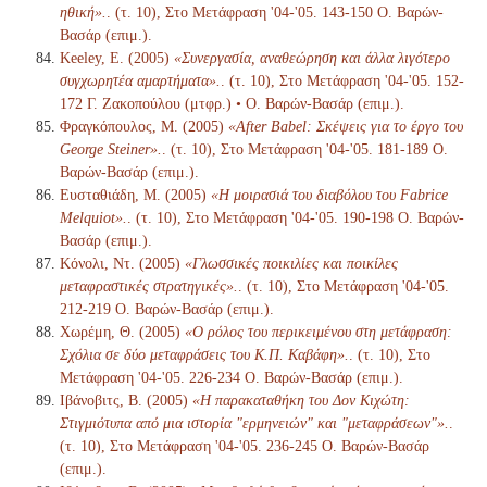
ηθική».
. (τ. 10), Στο Μετάφραση '04-'05. 143-150 Ο. Βαρών-
Βασάρ (επιμ.).
Keeley, E. (2005)
«Συνεργασία, αναθεώρηση και άλλα λιγότερο
συγχωρητέα αμαρτήματα».
. (τ. 10), Στο Μετάφραση '04-'05. 152-
172 Γ. Ζακοπούλου (μτφρ.) • Ο. Βαρών-Βασάρ (επιμ.).
Φραγκόπουλος, Μ. (2005)
«After Babel: Σκέψεις για το έργο του
George Steiner».
. (τ. 10), Στο Μετάφραση '04-'05. 181-189 Ο.
Βαρών-Βασάρ (επιμ.).
Ευσταθιάδη, Μ. (2005)
«Η μοιρασιά του διαβόλου του Fabrice
Melquiot».
. (τ. 10), Στο Μετάφραση '04-'05. 190-198 Ο. Βαρών-
Βασάρ (επιμ.).
Κόνολι, Ντ. (2005)
«Γλωσσικές ποικιλίες και ποικίλες
μεταφραστικές στρατηγικές».
. (τ. 10), Στο Μετάφραση '04-'05.
212-219 Ο. Βαρών-Βασάρ (επιμ.).
Χωρέμη, Θ. (2005)
«Ο ρόλος του περικειμένου στη μετάφραση:
Σχόλια σε δύο μεταφράσεις του Κ.Π. Καβάφη».
. (τ. 10), Στο
Μετάφραση '04-'05. 226-234 Ο. Βαρών-Βασάρ (επιμ.).
Ιβάνοβιτς, Β. (2005)
«Η παρακαταθήκη του Δον Κιχώτη:
Στιγμιότυπα από μια ιστορία "ερμηνειών" και "μεταφράσεων"».
.
(τ. 10), Στο Μετάφραση '04-'05. 236-245 Ο. Βαρών-Βασάρ
(επιμ.).