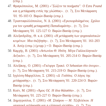
(επιμ.).
Φραγκόπουλος, Μ. (2001)
«"Σώζειν τα ποιήματα": Ο Ezra Pound
και η μετάφραση εντός της γλώσσας».
. (τ. 7), Στο Μετάφραση
'01. 95-103 Ο. Βαρών-Βασάρ (επιμ.).
Τριανταφυλλόπουλος, Ν. Δ. (2001)
«Εγκεκορδυλημένος. Σχόλιο
για τον εμπαθή μεταφραστή Παπαδιαμάντη».
. (τ. 7), Στο
Μετάφραση '01. 125-127 Ο. Βαρών-Βασάρ (επιμ.).
Αλεξανδρίδης, Θ. κ.ά. (2001)
«Η μετάφραση των ψυχαναλυτικών
κειμένων. Μια συζήτηση».
. (τ. 7), Στο Μετάφραση '01. 161-203
Α. Ασέρ (επιμ.) (μτφρ.) • Ο. Βαρών-Βασάρ (επιμ.).
Καμχής, Β. (2001)
«Αντωνίου Θ. Ηπίτη. Μέγα Γαλλοελληνικόν
Λεξικόν».
. (τ. 7), Στο Μετάφραση '01. 205-214 Ο. Βαρών-Βασάρ
(επιμ.).
Αλεξάκης, Ο. (2001)
«Γκέοργκ Τρακλ. Ο Sebastian στο όνειρο».
.
(τ. 7), Στο Μετάφραση '01. 215-219 Ο. Βαρών-Βασάρ (επιμ.).
Ιγγλέση-Μαργέλλου, Σ. (2001)
«Δ. Γούτσος. Ο λόγος της
μετάφρασης».
. (τ. 7), Στο Μετάφραση '01. 220-224 Ο. Βαρών-
Βασάρ (επιμ.).
Κοέν, Μ. (2001)
«Άμος Οζ. Η ίδια θάλασσα».
. (τ. 7), Στο
Μετάφραση '01. 225-227 Ο. Βαρών-Βασάρ (επιμ.).
Δημητρούλια, Τ. (2001)
«Μ. Σταύρου — Μ. Τζεβελέκου. Η
μηχανική μετάφραση και η ελληνική γλώσσα».
. (τ. 7), Στο