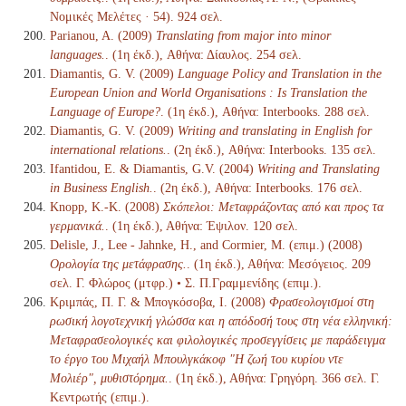
Νομικές Μελέτες · 54). 924 σελ.
Parianou, A. (2009)
Translating from major into minor
languages.
. (1η έκδ.), Αθήνα: Δίαυλος. 254 σελ.
Diamantis, G. V. (2009)
Language Policy and Translation in the
European Union and World Organisations : Is Translation the
Language of Europe?
. (1η έκδ.), Αθήνα: Interbooks. 288 σελ.
Diamantis, G. V. (2009)
Writing and translating in English for
international relations.
. (2η έκδ.), Αθήνα: Interbooks. 135 σελ.
Ifantidou, Ε. & Diamantis, G.V. (2004)
Writing and Translating
in Business English.
. (2η έκδ.), Αθήνα: Interbooks. 176 σελ.
Knopp, K.-K. (2008)
Σκόπελοι: Μεταφράζοντας από και προς τα
γερμανικά.
. (1η έκδ.), Αθήνα: Έψιλον. 120 σελ.
Delisle, J., Lee - Jahnke, H., and Cormier, M. (επιμ.) (2008)
Ορολογία της μετάφρασης.
. (1η έκδ.), Αθήνα: Μεσόγειος. 209
σελ. Γ. Φλώρος (μτφρ.) • Σ. Π.Γραμμενίδης (επιμ.).
Κριμπάς, Π. Γ. & Μπογκόσοβα, Ι. (2008)
Φρασεολογισμοί στη
ρωσική λογοτεχνική γλώσσα και η απόδοσή τους στη νέα ελληνική:
Μεταφρασεολογικές και φιλολογικές προσεγγίσεις με παράδειγμα
το έργο του Μιχαήλ Μπουλγκάκοφ "Η ζωή του κυρίου ντε
Μολιέρ", μυθιστόρημα.
. (1η έκδ.), Αθήνα: Γρηγόρη. 366 σελ. Γ.
Κεντρωτής (επιμ.).