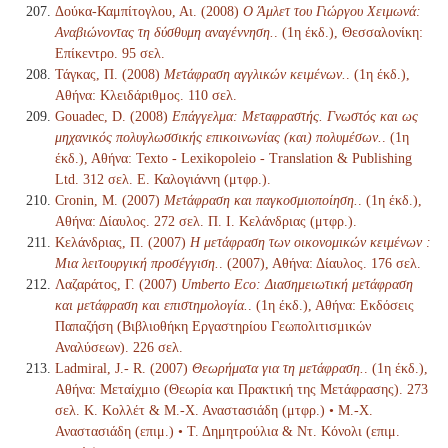
Δούκα-Καμπίτογλου, Αι. (2008)
Ο Άμλετ του Γιώργου Χειμωνά:
Αναβιώνοντας τη δύσθυμη αναγέννηση.
. (1η έκδ.), Θεσσαλονίκη:
Επίκεντρο. 95 σελ.
Τάγκας, Π. (2008)
Μετάφραση αγγλικών κειμένων.
. (1η έκδ.),
Αθήνα: Κλειδάριθμος. 110 σελ.
Gouadec, D. (2008)
Επάγγελμα: Μεταφραστής. Γνωστός και ως
μηχανικός πολυγλωσσικής επικοινωνίας (και) πολυμέσων.
. (1η
έκδ.), Αθήνα: Texto - Lexikopoleio - Translation & Publishing
Ltd. 312 σελ. Ε. Καλογιάννη (μτφρ.).
Cronin, M. (2007)
Μετάφραση και παγκοσμιοποίηση.
. (1η έκδ.),
Αθήνα: Δίαυλος. 272 σελ. Π. Ι. Κελάνδριας (μτφρ.).
Κελάνδριας, Π. (2007)
Η μετάφραση των οικονομικών κειμένων :
Μια λειτουργική προσέγγιση.
. (2007), Αθήνα: Δίαυλος. 176 σελ.
Λαζαράτος, Γ. (2007)
Umberto Eco: Διασημειωτική μετάφραση
και μετάφραση και επιστημολογία.
. (1η έκδ.), Αθήνα: Εκδόσεις
Παπαζήση (Βιβλιοθήκη Εργαστηρίου Γεωπολιτισμικών
Αναλύσεων). 226 σελ.
Ladmiral, J.- R. (2007)
Θεωρήματα για τη μετάφραση.
. (1η έκδ.),
Αθήνα: Μεταίχμιο (Θεωρία και Πρακτική της Μετάφρασης). 273
σελ. Κ. Κολλέτ & Μ.-Χ. Αναστασιάδη (μτφρ.) • Μ.-Χ.
Αναστασιάδη (επιμ.) • Τ. Δημητρούλια & Ντ. Κόνολι (επιμ.