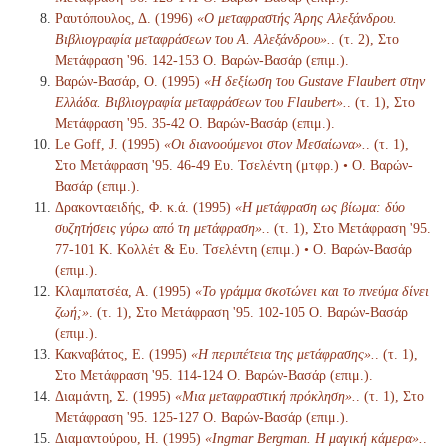
Ραυτόπουλος, Δ. (1996)
«Ο μεταφραστής Άρης Αλεξάνδρου.
Βιβλιογραφία μεταφράσεων του Α. Αλεξάνδρου».
. (τ. 2), Στο
Μετάφραση '96. 142-153 Ο. Βαρών-Βασάρ (επιμ.).
Βαρών-Βασάρ, Ο. (1995)
«Η δεξίωση του Gustave Flaubert στην
Ελλάδα. Βιβλιογραφία μεταφράσεων του Flaubert».
. (τ. 1), Στο
Μετάφραση '95. 35-42 Ο. Βαρών-Βασάρ (επιμ.).
Le Goff, J. (1995)
«Οι διανοούμενοι στον Μεσαίωνα».
. (τ. 1),
Στο Μετάφραση '95. 46-49 Ευ. Τσελέντη (μτφρ.) • Ο. Βαρών-
Βασάρ (επιμ.).
Δρακονταειδής, Φ. κ.ά. (1995)
«Η μετάφραση ως βίωμα: δύο
συζητήσεις γύρω από τη μετάφραση».
. (τ. 1), Στο Μετάφραση '95.
77-101 Κ. Κολλέτ & Ευ. Τσελέντη (επιμ.) • Ο. Βαρών-Βασάρ
(επιμ.).
Κλαμπατσέα, Α. (1995)
«Το γράμμα σκοτώνει και το πνεύμα δίνει
ζωή;»
. (τ. 1), Στο Μετάφραση '95. 102-105 Ο. Βαρών-Βασάρ
(επιμ.).
Κακναβάτος, Ε. (1995)
«Η περιπέτεια της μετάφρασης».
. (τ. 1),
Στο Μετάφραση '95. 114-124 Ο. Βαρών-Βασάρ (επιμ.).
Διαμάντη, Σ. (1995)
«Μια μεταφραστική πρόκληση».
. (τ. 1), Στο
Μετάφραση '95. 125-127 Ο. Βαρών-Βασάρ (επιμ.).
Διαμαντούρου, Η. (1995)
«Ingmar Bergman. Η μαγική κάμερα».
.