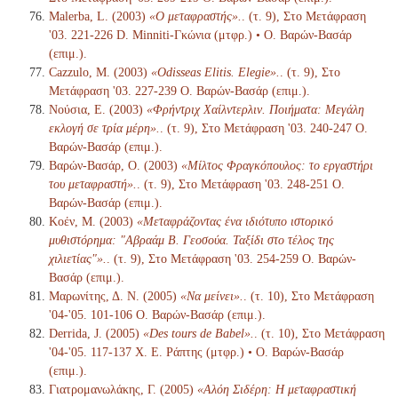
Malerba, L. (2003)
«Ο μεταφραστής».
. (τ. 9), Στο Μετάφραση
'03. 221-226 D. Minniti-Γκώνια (μτφρ.) • Ο. Βαρών-Βασάρ
(επιμ.).
Cazzulo, M. (2003)
«Odisseas Elitis. Elegie».
. (τ. 9), Στο
Μετάφραση '03. 227-239 Ο. Βαρών-Βασάρ (επιμ.).
Νούσια, Ε. (2003)
«Φρήντριχ Χαίλντερλιν. Ποιήματα: Μεγάλη
εκλογή σε τρία μέρη».
. (τ. 9), Στο Μετάφραση '03. 240-247 Ο.
Βαρών-Βασάρ (επιμ.).
Βαρών-Βασάρ, Ο. (2003)
«Μίλτος Φραγκόπουλος: το εργαστήρι
του μεταφραστή».
. (τ. 9), Στο Μετάφραση '03. 248-251 Ο.
Βαρών-Βασάρ (επιμ.).
Κοέν, Μ. (2003)
«Μεταφράζοντας ένα ιδιότυπο ιστορικό
μυθιστόρημα: "Αβραάμ Β. Γεοσούα. Ταξίδι στο τέλος της
χιλιετίας"».
. (τ. 9), Στο Μετάφραση '03. 254-259 Ο. Βαρών-
Βασάρ (επιμ.).
Μαρωνίτης, Δ. Ν. (2005)
«Να μείνει».
. (τ. 10), Στο Μετάφραση
'04-'05. 101-106 Ο. Βαρών-Βασάρ (επιμ.).
Derrida, J. (2005)
«Des tours de Babel».
. (τ. 10), Στο Μετάφραση
'04-'05. 117-137 Χ. Ε. Ράπτης (μτφρ.) • Ο. Βαρών-Βασάρ
(επιμ.).
Γιατρομανωλάκης, Γ. (2005)
«Αλόη Σιδέρη: Η μεταφραστική