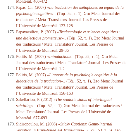
Montréal. 468-472
Papas, Ch. (2007)
«La traduction des métaphores au regard de la
psychologie cognitive».
. (Τόμ. 52, τ. 1), Στο Meta: Journal des
traducteurs / Meta: Translators' Journal. Les Presses de
l’Université de Montréal. 123-128
Papavassiliou, P. (2007)
«Traductologie et sciences cognitives :
une dialectique prometteuse».
. (Τόμ. 52, τ. 1), Στο Meta: Journal
des traducteurs / Meta: Translators' Journal. Les Presses de
l’Université de Montréal. 29-36
Politis, M. (2007)
«Introduction».
. (Τόμ. 52, τ. 1), Στο Meta:
Journal des traducteurs / Meta: Translators' Journal. Les Presses de
l’Université de Montréal. 1-2
Politis, M. (2007)
«L’apport de la psychologie cognitive à la
didactique de la traduction».
. (Τόμ. 52, τ. 1), Στο Meta: Journal
des traducteurs / Meta: Translators' Journal. Les Presses de
l’Université de Montréal. 156-163
Sakellariou, P. (2012)
«The semiotic status of interlingual
subtitling».
. (Τόμ. 52, τ. 1), Στο Meta: Journal des traducteurs /
Meta: Translators' Journal. Les Presses de l’Université de
Montréal. 677-693
Sidiropoulou, M. (2008)
«Sticky Captions: Genre-internal
Variation in Print-based Ad Translating».
. (Τόμ. 53, τ. 3), Στο