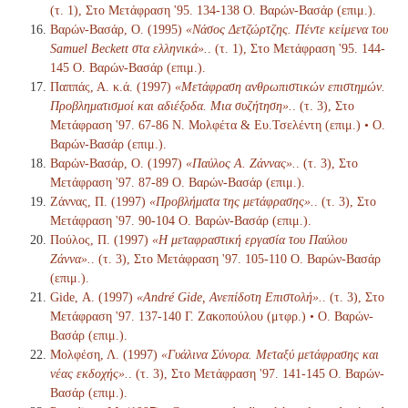
(τ. 1), Στο Μετάφραση '95. 134-138 Ο. Βαρών-Βασάρ (επιμ.).
Βαρών-Βασάρ, Ο. (1995)
«Νάσος Δετζώρτζης. Πέντε κείμενα του
Samuel Beckett στα ελληνικά».
. (τ. 1), Στο Μετάφραση '95. 144-
145 Ο. Βαρών-Βασάρ (επιμ.).
Παππάς, Α. κ.ά. (1997)
«Μετάφραση ανθρωπιστικών επιστημών.
Προβληματισμοί και αδιέξοδα. Μια συζήτηση».
. (τ. 3), Στο
Μετάφραση '97. 67-86 Ν. Μολφέτα & Ευ.Τσελέντη (επιμ.) • Ο.
Βαρών-Βασάρ (επιμ.).
Βαρών-Βασάρ, Ο. (1997)
«Παύλος Α. Ζάννας».
. (τ. 3), Στο
Μετάφραση '97. 87-89 Ο. Βαρών-Βασάρ (επιμ.).
Ζάννας, Π. (1997)
«Προβλήματα της μετάφρασης».
. (τ. 3), Στο
Μετάφραση '97. 90-104 Ο. Βαρών-Βασάρ (επιμ.).
Πούλος, Π. (1997)
«Η μεταφραστική εργασία του Παύλου
Ζάννα».
. (τ. 3), Στο Μετάφραση '97. 105-110 Ο. Βαρών-Βασάρ
(επιμ.).
Gide, Α. (1997)
«André Gide, Ανεπίδοτη Επιστολή».
. (τ. 3), Στο
Μετάφραση '97. 137-140 Γ. Ζακοπούλου (μτφρ.) • Ο. Βαρών-
Βασάρ (επιμ.).
Μολφέση, Λ. (1997)
«Γυάλινα Σύνορα. Μεταξύ μετάφρασης και
νέας εκδοχής».
. (τ. 3), Στο Μετάφραση '97. 141-145 Ο. Βαρών-
Βασάρ (επιμ.).