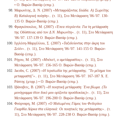
• Ο. Βαρών-Βασάρ (επιμ.).
Μαρωνίτης, Δ. Ν. (2007)
«Μεταφράζοντας Ιλιάδα. Α) Σωρείτης
Β) Καταλογική ποίηση».
. (τ. 11), Στο Μετάφραση '06-'07. 130-
135 Ο. Βαρών-Βασάρ (επιμ.).
Φραγκόπουλος, Μ. (2007)
«Έπεα πτερόεντα. Για τη μετάφραση
της Οδύσσειας από τον Δ.Ν. Μαρωνίτη».
. (τ. 11), Στο Μετάφραση
'06-'07. 137-139 Ο. Βαρών-Βασάρ (επιμ.).
Ιγγλέση-Μαργέλλου, Σ. (2007)
«Ταξιδεύοντας στην άκρη του
Σελίν».
. (τ. 11), Στο Μετάφραση '06-'07. 141-155 Ο. Βαρών-
Βασάρ (επιμ.).
Ρήγου, Μ. (2007)
«Μπέκετ, ο αμετάφραστος».
. (τ. 11), Στο
Μετάφραση '06-'07. 156-165 Ο. Βαρών-Βασάρ (επιμ.).
Jacobs, C. (2007)
«Η τερατωδία της μετάφρασης. "Το μέλημα του
μεταφραστή"».
. (τ. 11), Στο Μετάφραση '06-'07. 167-187 Χ. Ε.
Ράπτης (μτφρ.) • Ο. Βαρών-Βασάρ (επιμ.).
Ιβάνοβιτς, Β. (2007)
«Η ποιητική μετάφραση: Ένα βίωμα. (Το
μονόγραμμα στον δικό μου ορίζοντα προσδοκίας)».
. (τ. 11), Στο
Μετάφραση '06-'07. 196-200 Ο. Βαρών-Βασάρ (επιμ.).
Φούρναρη, Μ. (2007)
«Ο Ματωμένος Γάμος του Φεδερίκο
Γκαρθία Λόρκα στα ελληνικά: Οι ποιητικές της μετάφρασης».
. (τ.
11), Στο Μετάφραση '06-'07. 228-238 Ο. Βαρών-Βασάρ (επιμ.).