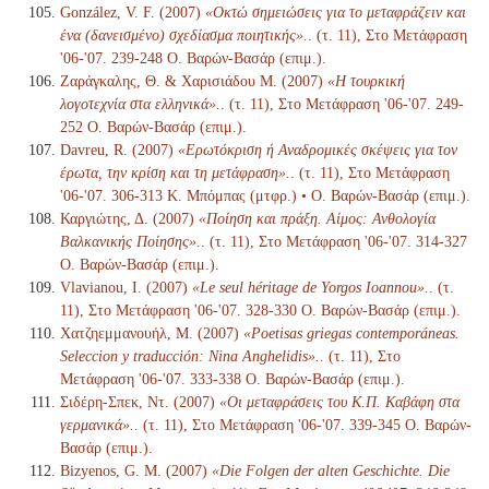
González, V. F. (2007)
«Οκτώ σημειώσεις για το μεταφράζειν και
ένα (δανεισμένο) σχεδίασμα ποιητικής».
. (τ. 11), Στο Μετάφραση
'06-'07. 239-248 Ο. Βαρών-Βασάρ (επιμ.).
Ζαράγκαλης, Θ. & Χαρισιάδου Μ. (2007)
«Η τουρκική
λογοτεχνία στα ελληνικά».
. (τ. 11), Στο Μετάφραση '06-'07. 249-
252 Ο. Βαρών-Βασάρ (επιμ.).
Davreu, R. (2007)
«Ερωτόκριση ή Αναδρομικές σκέψεις για τον
έρωτα, την κρίση και τη μετάφραση».
. (τ. 11), Στο Μετάφραση
'06-'07. 306-313 Κ. Μπόμπας (μτφρ.) • Ο. Βαρών-Βασάρ (επιμ.).
Καργιώτης, Δ. (2007)
«Ποίηση και πράξη. Αίμος: Ανθολογία
Βαλκανικής Ποίησης».
. (τ. 11), Στο Μετάφραση '06-'07. 314-327
Ο. Βαρών-Βασάρ (επιμ.).
Vlavianou, I. (2007)
«Le seul héritage de Yorgos Ioannou».
. (τ.
11), Στο Μετάφραση '06-'07. 328-330 Ο. Βαρών-Βασάρ (επιμ.).
Χατζηεμμανουήλ, Μ. (2007)
«Poetisas griegas contemporáneas.
Seleccion y traducción: Nina Anghelidis».
. (τ. 11), Στο
Μετάφραση '06-'07. 333-338 Ο. Βαρών-Βασάρ (επιμ.).
Σιδέρη-Σπεκ, Ντ. (2007)
«Οι μεταφράσεις του Κ.Π. Καβάφη στα
γερμανικά».
. (τ. 11), Στο Μετάφραση '06-'07. 339-345 Ο. Βαρών-
Βασάρ (επιμ.).
Bizyenos, G. M. (2007)
«Die Folgen der alten Geschichte. Die