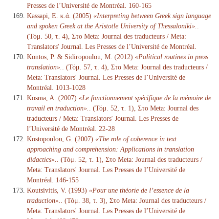
Presses de l’Université de Montréal. 160-165
Kassapi, E. κ.ά. (2005)
«Interpreting between Greek sign language
and spoken Greek at the Aristotle University of Thessaloniki».
.
(Τόμ. 50, τ. 4), Στο Meta: Journal des traducteurs / Meta:
Translators' Journal. Les Presses de l’Université de Montréal.
Kontos, P. & Sidiropoulou, M. (2012)
«Political routines in press
translation».
. (Τόμ. 57, τ. 4), Στο Meta: Journal des traducteurs /
Meta: Translators' Journal. Les Presses de l’Université de
Montréal. 1013-1028
Kosma, A. (2007)
«Le fonctionnement spécifique de la mémoire de
travail en traduction».
. (Τόμ. 52, τ. 1), Στο Meta: Journal des
traducteurs / Meta: Translators' Journal. Les Presses de
l’Université de Montréal. 22-28
Kostopoulou, G. (2007)
«The role of coherence in text
approaching and comprehension: Applications in translation
didactics».
. (Τόμ. 52, τ. 1), Στο Meta: Journal des traducteurs /
Meta: Translators' Journal. Les Presses de l’Université de
Montréal. 146-155
Koutsivitis, V. (1993)
«Pour une théorie de l’essence de la
traduction».
. (Τόμ. 38, τ. 3), Στο Meta: Journal des traducteurs /
Meta: Translators' Journal. Les Presses de l’Université de