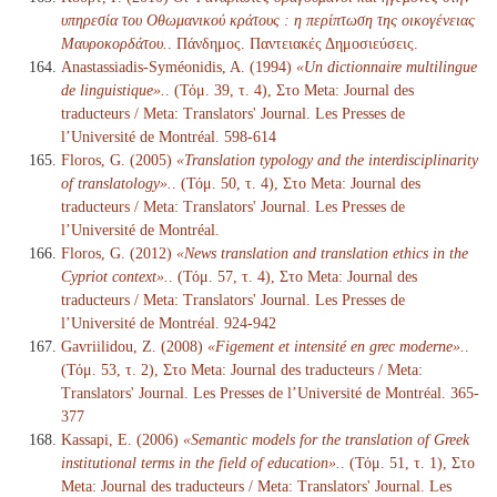
υπηρεσία του Οθωμανικού κράτους : η περίπτωση της οικογένειας
Μαυροκορδάτου.
. Πάνδημος. Παντειακές Δημοσιεύσεις.
Anastassiadis-Syméonidis, A. (1994)
«Un dictionnaire multilingue
de linguistique».
. (Τόμ. 39, τ. 4), Στο Meta: Journal des
traducteurs / Meta: Translators' Journal. Les Presses de
l’Université de Montréal. 598-614
Floros, G. (2005)
«Translation typology and the interdisciplinarity
of translatology».
. (Τόμ. 50, τ. 4), Στο Meta: Journal des
traducteurs / Meta: Translators' Journal. Les Presses de
l’Université de Montréal.
Floros, G. (2012)
«News translation and translation ethics in the
Cypriot context».
. (Τόμ. 57, τ. 4), Στο Meta: Journal des
traducteurs / Meta: Translators' Journal. Les Presses de
l’Université de Montréal. 924-942
Gavriilidou, Z. (2008)
«Figement et intensité en grec moderne».
.
(Τόμ. 53, τ. 2), Στο Meta: Journal des traducteurs / Meta:
Translators' Journal. Les Presses de l’Université de Montréal. 365-
377
Kassapi, E. (2006)
«Semantic models for the translation of Greek
institutional terms in the field of education».
. (Τόμ. 51, τ. 1), Στο
Meta: Journal des traducteurs / Meta: Translators' Journal. Les