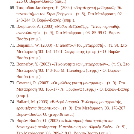
226 Ο. Βαρών-Βασάρ (επιμ.).
Τσαμαδού-Jacoberger, Ε. (2002)
«Λογοτεχνική μετάφραση στο
πανεπιστήμιο του Στρασβούργου».
. (τ. 8), Στο Μετάφραση '02.
243-244 Ο. Βαρών-Βασάρ (επιμ.).
Βλαβιανού, Α. (2003)
«Νάσος Δετζώρτζης: "Ένας περιπαθής
αναγνώστης"».
. (τ. 9), Στο Μετάφραση '03. 85-99 Ο. Βαρών-
Βασάρ (επιμ.).
Benjamin, W. (2003)
«Η αποστολή του μεταφραστή».
. (τ. 9), Στο
Μετάφραση '03. 131-147 Γ. Σαγκριώτης (μτφρ.) • Ο. Βαρών-
Βασάρ (επιμ.).
Bonnefoy, Y. (2003)
«Η κοινότητα των μεταφραστών».
. (τ. 9), Στο
Μετάφραση '03. 148-163 Μ. Παπαδήμα (μτφρ.) • Ο. Βαρών-
Βασάρ (επιμ.).
Ceserani, R. (2003)
«Οι μελέτες για τη μετάφραση».
. (τ. 9), Στο
Μετάφραση '03. 165-177 Λ. Τρύφωνα (μτφρ.) • Ο. Βαρών-Βασάρ
(επιμ.).
Ballard, M. (2003)
«Βαλερύ Λαρμπώ. Ένθερμος μεταφραστής,
ερασιτέχνης θεωρητικός».
. (τ. 9), Στο Μετάφραση '03. 178-207
Βαρών-Βασάρ, Ο. (μτφρ.& επιμ.)
Βαρών-Βασάρ, Ο. (2003)
«Πολιτισμική ιδιαιτερότητα και
λογοτεχνική μετάφραση: Η περίπτωση του Αλμπέρ Κοέν».
. (τ. 9),
Στο Μετάφραση '03. 209-219 Ο. Βαρών-Βασάρ (επιμ.).