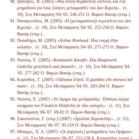
Ιβάνοβιτς, Β. (2005)
«Μια διπλή θερβαντινή επέτειος και ένα
μνημόσυνο για τους έλληνες μεταφραστές του Δον Κιχώτη».
. (τ.
10), Στο Μετάφραση '04-'05. 246-251 Ο. Βαρών-Βασάρ (επιμ.).
Παναγιωτίδου, Μ. (2005)
«Η (μεταφραστική) περιπέτεια του Δον
Κιχώτη».
. (τ. 10), Στο Μετάφραση '04-'05. 252-256 Ο. Βαρών-
Βασάρ (επιμ.).
Παπαδήμα, Μ. (2005)
«Arthur Rimbaud. Μια εποχή στην
κόλαση».
. (τ. 10), Στο Μετάφραση '04-'05. 271-275 Ο. Βαρών-
Βασάρ (επιμ.).
Νούσια, Έ. (2005)
«Konstantin Kavafis. Das Hauptwerk:
Gedichte griechisch und deutsch».
. (τ. 10), Στο Μετάφραση '04-
'05. 277-282 Ο. Βαρών-Βασάρ (επιμ.).
Κορίνθιος, Γ. (2005)
«Odisseas Elytis. Il giardino che entrava nel
mare».
. (τ. 10), Στο Μετάφραση '04-'05. 283-284 Ο. Βαρών-
Βασάρ (επιμ.).
Νούσια, Έ. (2007)
«Το τίμημα της μετάφρασης: Τέσσερα όψιμα
ποιήματα του Friedrich Hölderlin σε δύο εκδοχές».
. (τ. 11), Στο
Μετάφραση '06-'07. 69-82 Ο. Βαρών-Βασάρ (επιμ.).
Ζακοπούλου, Γ. (επιμ.) (2007)
«Αχιλλέας Κυριακίδης».
. (τ. 11),
Στο Μετάφραση '06-'07. 95-119 Ο. Βαρών-Βασάρ (επιμ.).
Μπόρχες, Χ. Λ. (2007)
«Οι [αγγλικές] μεταφράσεις του Ομήρου».
.
(τ. 11), Στο Μετάφραση '06-'07. 121-128 Α. Κυριακίδης (μτφρ.)