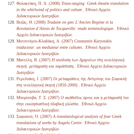
Φυλακτάκη, Π. Α. (2008)
Trans-staging: Greek theatre translation
in the whirlwind of politics and culture.
. Εθνικό Αρχείο
Διδακτορικών Διατριβών.
Βυζάς, Θ. (2008)
Traduire en grec L’Ancien Regime et la
Revolution d’Alexis de Tocqueville: etude terminologique.
. Εθνικό
Αρχείο Διδακτορικών Διατριβών.
Μοτσενίγου-Κλαδάκη, Α. (2007)
Constantin Karyotakis
traducteur: un mediateur entre cultures.
. Εθνικό Αρχείο
Διδακτορικών Διατριβών.
Μαντέλη, Β. (2007)
Η απόδοση των Αχαρνέων στη νεοελληνική
σκηνή: μετάφραση και παράσταση.
. Εθνικό Αρχείο Διδακτορικών
Διατριβών.
Ρεμεδιάκη, Ι. (2007)
Οι μεταφράσεις της Αντιγόνης του Σοφοκλή
στη νεοελληνική σκηνή (1850-2000).
. Εθνικό Αρχείο
Διδακτορικών Διατριβών.
Μπορίσοβα, Τ. Σ. (2007)
Ο ακάθιστος ύμνος και η μετάφρασή του
στην εκκλησιαστική σλαβική γλώσσα.
. Εθνικό Αρχείο
Διδακτορικών Διατριβών.
Σοφιανού, Ό. (2007)
A translatological analysis of four Greek
translations of works by Angela Carter.
. Εθνικό Αρχείο
Διδακτορικών Διατριβών.