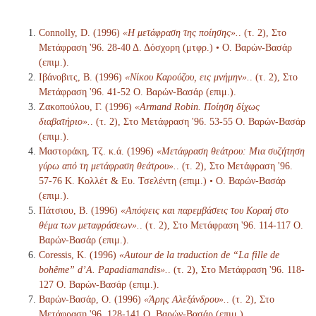
Connolly, D. (1996)
«Η μετάφραση της ποίησης».
. (τ. 2), Στο
Μετάφραση '96. 28-40 Δ. Δόσχορη (μτφρ.) • Ο. Βαρών-Βασάρ
(επιμ.).
Ιβάνοβιτς, Β. (1996)
«Νίκου Καρούζου, εις μνήμην».
. (τ. 2), Στο
Μετάφραση '96. 41-52 Ο. Βαρών-Βασάρ (επιμ.).
Ζακοπούλου, Γ. (1996)
«Armand Robin. Ποίηση δίχως
διαβατήριο».
. (τ. 2), Στο Μετάφραση '96. 53-55 Ο. Βαρών-Βασάρ
(επιμ.).
Μαστοράκη, Τζ. κ.ά. (1996)
«Μετάφραση θεάτρου: Μια συζήτηση
γύρω από τη μετάφραση θεάτρου».
. (τ. 2), Στο Μετάφραση '96.
57-76 Κ. Κολλέτ & Ευ. Τσελέντη (επιμ.) • Ο. Βαρών-Βασάρ
(επιμ.).
Πάτσιου, Β. (1996)
«Απόψεις και παρεμβάσεις του Κοραή στο
θέμα των μεταφράσεων».
. (τ. 2), Στο Μετάφραση '96. 114-117 Ο.
Βαρών-Βασάρ (επιμ.).
Coressis, Κ. (1996)
«Autour de la traduction de “La fille de
bohême” d’A. Papadiamandis».
. (τ. 2), Στο Μετάφραση '96. 118-
127 Ο. Βαρών-Βασάρ (επιμ.).
Βαρών-Βασάρ, Ο. (1996)
«Άρης Αλεξάνδρου».
. (τ. 2), Στο
Μετάφραση '96. 128-141 Ο. Βαρών-Βασάρ (επιμ.).