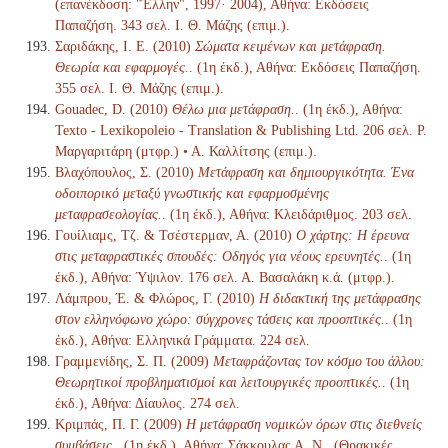
(επανέκδοση: "Έλλην", 1997· 2004), Αθήνα: Εκδόσεις
Παπαζήση. 343 σελ. Ι. Θ. Μάζης (επιμ.).
Σαριδάκης, Ι. Ε. (2010)
Σώματα κειμένων και μετάφραση.
Θεωρία και εφαρμογές.
. (1η έκδ.), Αθήνα: Εκδόσεις Παπαζήση.
355 σελ. Ι. Θ. Μάζης (επιμ.).
Gouadec, D. (2010)
Θέλω μια μετάφραση.
. (1η έκδ.), Αθήνα:
Texto - Lexikopoleio - Translation & Publishing Ltd. 206 σελ. Ρ.
Μαργαριτάρη (μτφρ.) • Α. Καλλίτσης (επιμ.).
Βλαχόπουλος, Σ. (2010)
Μετάφραση και δημιουργικότητα. Ένα
οδοιπορικό μεταξύ γνωστικής και εφαρμοσμένης
μεταφρασεολογίας.
. (1η έκδ.), Αθήνα: Κλειδάριθμος. 203 σελ.
Γουίλιαμς, Τζ. & Τσέστερμαν, Α. (2010)
Ο χάρτης: Η έρευνα
στις μεταφραστικές σπουδές: Οδηγός για νέους ερευνητές.
. (1η
έκδ.), Αθήνα: Ύψιλον. 176 σελ. Α. Βασαλάκη κ.ά. (μτφρ.).
Λάμπρου, Έ. & Φλώρος, Γ. (2010)
Η διδακτική της μετάφρασης
στον ελληνόφωνο χώρο: σύγχρονες τάσεις και προοπτικές.
. (1η
έκδ.), Αθήνα: Ελληνικά Γράμματα. 224 σελ.
Γραμμενίδης, Σ. Π. (2009)
Μεταφράζοντας τον κόσμο του άλλου:
Θεωρητικοί προβληματισμοί και λειτουργικές προοπτικές.
. (1η
έκδ.), Αθήνα: Δίαυλος. 274 σελ.
Κριμπάς, Π. Γ. (2009)
Η μετάφραση νομικών όρων στις διεθνείς
συμβάσεις.
. (1η έκδ.), Αθήνα: Σάκκουλας Α. Ν., (Θρακικές