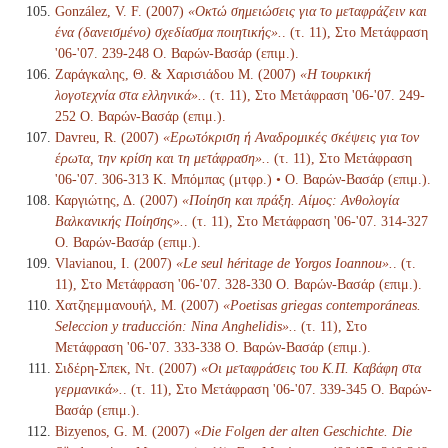
González, V. F. (2007)
«Οκτώ σημειώσεις για το μεταφράζειν και
ένα (δανεισμένο) σχεδίασμα ποιητικής».
. (τ. 11), Στο Μετάφραση
'06-'07. 239-248 Ο. Βαρών-Βασάρ (επιμ.).
Ζαράγκαλης, Θ. & Χαρισιάδου Μ. (2007)
«Η τουρκική
λογοτεχνία στα ελληνικά».
. (τ. 11), Στο Μετάφραση '06-'07. 249-
252 Ο. Βαρών-Βασάρ (επιμ.).
Davreu, R. (2007)
«Ερωτόκριση ή Αναδρομικές σκέψεις για τον
έρωτα, την κρίση και τη μετάφραση».
. (τ. 11), Στο Μετάφραση
'06-'07. 306-313 Κ. Μπόμπας (μτφρ.) • Ο. Βαρών-Βασάρ (επιμ.).
Καργιώτης, Δ. (2007)
«Ποίηση και πράξη. Αίμος: Ανθολογία
Βαλκανικής Ποίησης».
. (τ. 11), Στο Μετάφραση '06-'07. 314-327
Ο. Βαρών-Βασάρ (επιμ.).
Vlavianou, I. (2007)
«Le seul héritage de Yorgos Ioannou».
. (τ.
11), Στο Μετάφραση '06-'07. 328-330 Ο. Βαρών-Βασάρ (επιμ.).
Χατζηεμμανουήλ, Μ. (2007)
«Poetisas griegas contemporáneas.
Seleccion y traducción: Nina Anghelidis».
. (τ. 11), Στο
Μετάφραση '06-'07. 333-338 Ο. Βαρών-Βασάρ (επιμ.).
Σιδέρη-Σπεκ, Ντ. (2007)
«Οι μεταφράσεις του Κ.Π. Καβάφη στα
γερμανικά».
. (τ. 11), Στο Μετάφραση '06-'07. 339-345 Ο. Βαρών-
Βασάρ (επιμ.).
Bizyenos, G. M. (2007)
«Die Folgen der alten Geschichte. Die