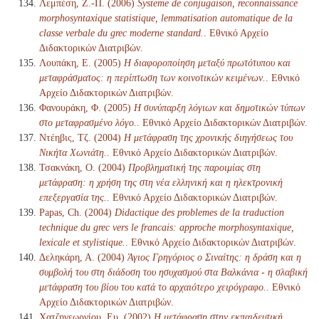
Λεμπέση, Ζ.-Π. (2006)
Systeme de conjugaison, reconnaissance
morphosyntaxique statistique, lemmatisation automatique de la
classe verbale du grec moderne standard.
. Εθνικό Αρχείο
Διδακτορικών Διατριβών.
Λουπάκη, Ε. (2005)
Η διαφοροποίηση μεταξύ πρωτότυπου και
μεταφράσματος: η περίπτωση των κοινοτικών κειμένων.
. Εθνικό
Αρχείο Διδακτορικών Διατριβών.
Φανουράκη, Φ. (2005)
Η συνύπαρξη λόγιων και δημοτικών τύπων
στο μεταφρασμένο λόγο.
. Εθνικό Αρχείο Διδακτορικών Διατριβών.
Ντέηβις, Τζ. (2004)
Η μετάφραση της χρονικής διηγήσεως του
Νικήτα Χωνιάτη.
. Εθνικό Αρχείο Διδακτορικών Διατριβών.
Τσακνάκη, Ο. (2004)
Προβληματική της παροιμίας στη
μετάφραση: η χρήση της στη νέα ελληνική και η ηλεκτρονική
επεξεργασία της.
. Εθνικό Αρχείο Διδακτορικών Διατριβών.
Papas, Ch. (2004)
Didactique des problemes de la traduction
technique du grec vers le francais: approche morphosyntaxique,
lexicale et stylistique.
. Εθνικό Αρχείο Διδακτορικών Διατριβών.
Δεληκάρη, Α. (2004)
Άγιος Γρηγόριος ο Σιναίτης: η δράση και η
συμβολή του στη διάδοση του ησυχασμού στα Βαλκάνια - η σλαβική
μετάφραση του βίου του κατά το αρχαιότερο χειρόγραφο.
. Εθνικό
Αρχείο Διδακτορικών Διατριβών.
Χατζηγεωργίου, Ευ. (2002)
Η μετάφραση στην εκπαιδευτική