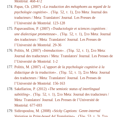
Montréal. 468-472
Papas, Ch. (2007)
«La traduction des métaphores au regard de la
psychologie cognitive».
. (Τόμ. 52, τ. 1), Στο Meta: Journal des
traducteurs / Meta: Translators' Journal. Les Presses de
l’Université de Montréal. 123-128
Papavassiliou, P. (2007)
«Traductologie et sciences cognitives :
une dialectique prometteuse».
. (Τόμ. 52, τ. 1), Στο Meta: Journal
des traducteurs / Meta: Translators' Journal. Les Presses de
l’Université de Montréal. 29-36
Politis, M. (2007)
«Introduction».
. (Τόμ. 52, τ. 1), Στο Meta:
Journal des traducteurs / Meta: Translators' Journal. Les Presses de
l’Université de Montréal. 1-2
Politis, M. (2007)
«L’apport de la psychologie cognitive à la
didactique de la traduction».
. (Τόμ. 52, τ. 1), Στο Meta: Journal
des traducteurs / Meta: Translators' Journal. Les Presses de
l’Université de Montréal. 156-163
Sakellariou, P. (2012)
«The semiotic status of interlingual
subtitling».
. (Τόμ. 52, τ. 1), Στο Meta: Journal des traducteurs /
Meta: Translators' Journal. Les Presses de l’Université de
Montréal. 677-693
Sidiropoulou, M. (2008)
«Sticky Captions: Genre-internal
Variation in Print-based Ad Translating».
. (Τόμ. 53, τ. 3), Στο