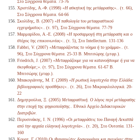
Στο Σύγχρονα θέματα. 73-76
Χριστίδης, Α.-Φ. (1998)
«Η ασκητική της μετάφρασης».
. (τ. 66),
Στο Σύγχρονα θέματα. 64-66
Σκολίδης, Β. (2007)
«Η παθολογία του μεταφραστικού
εγχειρήματος».
. (τ. 97), Στο Σύγχρονα θέματα. 77-79
Μαρμαρίδου, Α.-Ε. (2008)
«Η προσαρμογή στη μετάφραση και ο
στόχος της επικοινωνίας».
. (τ. 5), Στο Intellectum. 131-136
Fabbri, V. (2007)
«Μεταφράζοντας το νόημα ή το γράμμα».
. (τ.
96), Στο Σύγχρονα θέματα. 25-33 Β. Μπιτσώρης (μτφρ.).
Friedrich, J. (2007)
«Μεταφράζουμε για να κατανοήσουμε ή για να
σκεφθούμε;»
. (τ. 97), Στο Σύγχρονα θέματα. 61-67 Β.
Μπιτσώρης (μτφρ.).
Μπακογιάννης, Μ. Γ. (2009)
«Η ρωσική λογοτεχνία στην Ελλάδα:
βιβλιογραφικές προσθήκες».
. (τ. 26), Στο Μικροφιλολογικά. 20-
22
Δημητρούλια, Ξ. (2005)
Μεταφραστική. Ο λόγος περί μετάφρασης
στην εποχή της ψηφιοποίησης.
. Εθνικό Αρχείο Διδακτορικών
Διατριβών.
Περυσινάκης, Ι. Ν. (1996)
«Οι μεταφράσεις του Παναγή Λεκατσά
από την αρχαία ελληνική λογοτεχνία».
. (τ. 20), Στο Ουτοπία. 131-
160
Κουρτ, Γ. (2010)
Οι Φαναριώτες δραγουμάνοι και ηγεμόνες στην