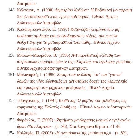
Διατριβών.
Κόλτσιου, Α. (1998)
Δημητρίου Κυδώνη: Η Βυζαντινή μετάφραση
του ψευδοαυγουστίνειου έργου Soliloquia.
. Εθνικό Αρχείο
Διδακτορικών Διατριβών.
Κασάπη-Ζωντανού, Ε. (1997)
Κατανόηση κειμένου από μη-
φυσικούς ομιλητές και ψευδοδιαφανείς λέξεις: μια έρευνα
συσχέτισης για τα μεταφραστικά τους λάθη.
. Εθνικό Αρχείο
Διδακτορικών Διατριβών.
Μπόλλα-Μαυρίδου, Β. (1996)
Αντιπαραθετική εξέταση των
στερεότυπων παρομοιώσεων της ελληνικής και αγγλικής γλώσσας.
.
Εθνικό Αρχείο Διδακτορικών Διατριβών.
Μαλαγαρδή, Ι. (1995)
Συγκριτική ανάλυση "να" και "για να"
δομών της νέας ελληνικής με αντίστοιχες δομές της γερμανικής
και εφαρμογή στη μηχανική μετάφραση.
. Εθνικό Αρχείο
Διδακτορικών Διατριβών.
Τσαγγαλίδης, Ι. (1991)
Ιουστίνος. Ο μάρτυς και φιλόσοφος ως
ερμηνευτής της Παλαιάς Διαθήκης.
. Εθνικό Αρχείο Διδακτορικών
Διατριβών.
Φαράκλας, Γ. (2007)
«Ζητήματα μετάφρασης μερικών εγελιανών
όρων στα ελληνικά».
. (τ. 96), Στο Σύγχρονα θέματα. 41-46
Καλλιγάς, Π. (2003)
«Η ανεπάρκεια της μετάφρασης».
. (τ. 82),