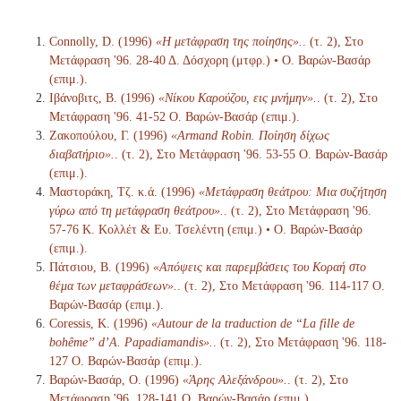
Connolly, D. (1996)
«Η μετάφραση της ποίησης».
. (τ. 2), Στο
Μετάφραση '96. 28-40 Δ. Δόσχορη (μτφρ.) • Ο. Βαρών-Βασάρ
(επιμ.).
Ιβάνοβιτς, Β. (1996)
«Νίκου Καρούζου, εις μνήμην».
. (τ. 2), Στο
Μετάφραση '96. 41-52 Ο. Βαρών-Βασάρ (επιμ.).
Ζακοπούλου, Γ. (1996)
«Armand Robin. Ποίηση δίχως
διαβατήριο».
. (τ. 2), Στο Μετάφραση '96. 53-55 Ο. Βαρών-Βασάρ
(επιμ.).
Μαστοράκη, Τζ. κ.ά. (1996)
«Μετάφραση θεάτρου: Μια συζήτηση
γύρω από τη μετάφραση θεάτρου».
. (τ. 2), Στο Μετάφραση '96.
57-76 Κ. Κολλέτ & Ευ. Τσελέντη (επιμ.) • Ο. Βαρών-Βασάρ
(επιμ.).
Πάτσιου, Β. (1996)
«Απόψεις και παρεμβάσεις του Κοραή στο
θέμα των μεταφράσεων».
. (τ. 2), Στο Μετάφραση '96. 114-117 Ο.
Βαρών-Βασάρ (επιμ.).
Coressis, Κ. (1996)
«Autour de la traduction de “La fille de
bohême” d’A. Papadiamandis».
. (τ. 2), Στο Μετάφραση '96. 118-
127 Ο. Βαρών-Βασάρ (επιμ.).
Βαρών-Βασάρ, Ο. (1996)
«Άρης Αλεξάνδρου».
. (τ. 2), Στο
Μετάφραση '96. 128-141 Ο. Βαρών-Βασάρ (επιμ.).