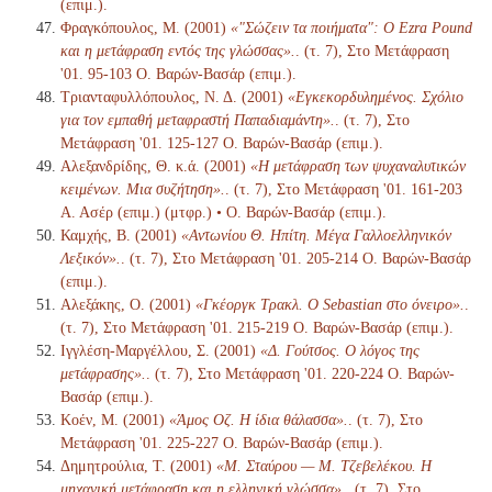
(επιμ.).
Φραγκόπουλος, Μ. (2001)
«"Σώζειν τα ποιήματα": Ο Ezra Pound
και η μετάφραση εντός της γλώσσας».
. (τ. 7), Στο Μετάφραση
'01. 95-103 Ο. Βαρών-Βασάρ (επιμ.).
Τριανταφυλλόπουλος, Ν. Δ. (2001)
«Εγκεκορδυλημένος. Σχόλιο
για τον εμπαθή μεταφραστή Παπαδιαμάντη».
. (τ. 7), Στο
Μετάφραση '01. 125-127 Ο. Βαρών-Βασάρ (επιμ.).
Αλεξανδρίδης, Θ. κ.ά. (2001)
«Η μετάφραση των ψυχαναλυτικών
κειμένων. Μια συζήτηση».
. (τ. 7), Στο Μετάφραση '01. 161-203
Α. Ασέρ (επιμ.) (μτφρ.) • Ο. Βαρών-Βασάρ (επιμ.).
Καμχής, Β. (2001)
«Αντωνίου Θ. Ηπίτη. Μέγα Γαλλοελληνικόν
Λεξικόν».
. (τ. 7), Στο Μετάφραση '01. 205-214 Ο. Βαρών-Βασάρ
(επιμ.).
Αλεξάκης, Ο. (2001)
«Γκέοργκ Τρακλ. Ο Sebastian στο όνειρο».
.
(τ. 7), Στο Μετάφραση '01. 215-219 Ο. Βαρών-Βασάρ (επιμ.).
Ιγγλέση-Μαργέλλου, Σ. (2001)
«Δ. Γούτσος. Ο λόγος της
μετάφρασης».
. (τ. 7), Στο Μετάφραση '01. 220-224 Ο. Βαρών-
Βασάρ (επιμ.).
Κοέν, Μ. (2001)
«Άμος Οζ. Η ίδια θάλασσα».
. (τ. 7), Στο
Μετάφραση '01. 225-227 Ο. Βαρών-Βασάρ (επιμ.).
Δημητρούλια, Τ. (2001)
«Μ. Σταύρου — Μ. Τζεβελέκου. Η
μηχανική μετάφραση και η ελληνική γλώσσα».
. (τ. 7), Στο