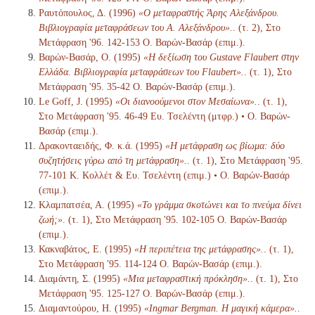
Ραυτόπουλος, Δ. (1996)
«Ο μεταφραστής Άρης Αλεξάνδρου.
Βιβλιογραφία μεταφράσεων του Α. Αλεξάνδρου».
. (τ. 2), Στο
Μετάφραση '96. 142-153 Ο. Βαρών-Βασάρ (επιμ.).
Βαρών-Βασάρ, Ο. (1995)
«Η δεξίωση του Gustave Flaubert στην
Ελλάδα. Βιβλιογραφία μεταφράσεων του Flaubert».
. (τ. 1), Στο
Μετάφραση '95. 35-42 Ο. Βαρών-Βασάρ (επιμ.).
Le Goff, J. (1995)
«Οι διανοούμενοι στον Μεσαίωνα».
. (τ. 1),
Στο Μετάφραση '95. 46-49 Ευ. Τσελέντη (μτφρ.) • Ο. Βαρών-
Βασάρ (επιμ.).
Δρακονταειδής, Φ. κ.ά. (1995)
«Η μετάφραση ως βίωμα: δύο
συζητήσεις γύρω από τη μετάφραση».
. (τ. 1), Στο Μετάφραση '95.
77-101 Κ. Κολλέτ & Ευ. Τσελέντη (επιμ.) • Ο. Βαρών-Βασάρ
(επιμ.).
Κλαμπατσέα, Α. (1995)
«Το γράμμα σκοτώνει και το πνεύμα δίνει
ζωή;»
. (τ. 1), Στο Μετάφραση '95. 102-105 Ο. Βαρών-Βασάρ
(επιμ.).
Κακναβάτος, Ε. (1995)
«Η περιπέτεια της μετάφρασης».
. (τ. 1),
Στο Μετάφραση '95. 114-124 Ο. Βαρών-Βασάρ (επιμ.).
Διαμάντη, Σ. (1995)
«Μια μεταφραστική πρόκληση».
. (τ. 1), Στο
Μετάφραση '95. 125-127 Ο. Βαρών-Βασάρ (επιμ.).
Διαμαντούρου, Η. (1995)
«Ingmar Bergman. Η μαγική κάμερα».
.