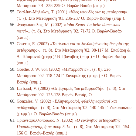
Μετάφραση '01. 228-229 Ο. Βαρών-Βασάρ (επιμ.).
Τσαλίκη-Μηλιώνη, Τ. (2001)
«Νέες σπουδές για τη μετάφραση».
.
(τ. 7), Στο Μετάφραση '01. 236-237 Ο. Βαρών-Βασάρ (επιμ.).
Φραγκόπουλος, Μ. (2002)
«John Keats. La belle dame sans
merci».
. (τ. 8), Στο Μετάφραση '02. 71-72 Ο. Βαρών-Βασάρ
(επιμ.).
Coseriu, E. (2002)
«Το σωστό και το λανθασμένο στη θεωρία της
μετάφρασης».
. (τ. 8), Στο Μετάφραση '02. 98-117 Μ. Σπαθάρη &
Δ. Τσιαμαντά (μτφρ.)/ Β. Ιβάνοβιτς (επιμ.) • Ο. Βαρών-Βασάρ
(επιμ.).
Goethe, J. W. von (2002)
«Μεταφράσεις».
. (τ. 8), Στο
Μετάφραση '02. 118-124 Γ. Σαγκριώτης (μτφρ.) • Ο. Βαρών-
Βασάρ (επιμ.).
Larbaud, V. (2002)
«Οι ζυγαριές του μεταφραστή».
. (τ. 8), Στο
Μετάφραση '02. 125-128 Βαρών-Βασάρ, Ο.
González, V. (2002)
«Ελληνισμός/οί, φιλελληνισμός/οί και
μετάφραση».
. (τ. 8), Στο Μετάφραση '02. 140-145 Γ. Ζακοπούλου
(μτφρ.) • Ο. Βαρών-Βασάρ (επιμ.).
Τριανταφυλλόπουλος, Ν. (2002)
«Ο ευκίνητος μεταφραστής
Παπαδιαμάντης ή με σκορ 5-1».
. (τ. 8), Στο Μετάφραση '02. 154-
156 Ο. Βαρών-Βασάρ (επιμ.).