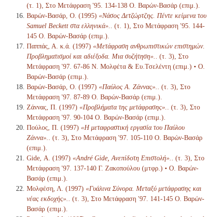
(τ. 1), Στο Μετάφραση '95. 134-138 Ο. Βαρών-Βασάρ (επιμ.).
Βαρών-Βασάρ, Ο. (1995)
«Νάσος Δετζώρτζης. Πέντε κείμενα του
Samuel Beckett στα ελληνικά».
. (τ. 1), Στο Μετάφραση '95. 144-
145 Ο. Βαρών-Βασάρ (επιμ.).
Παππάς, Α. κ.ά. (1997)
«Μετάφραση ανθρωπιστικών επιστημών.
Προβληματισμοί και αδιέξοδα. Μια συζήτηση».
. (τ. 3), Στο
Μετάφραση '97. 67-86 Ν. Μολφέτα & Ευ.Τσελέντη (επιμ.) • Ο.
Βαρών-Βασάρ (επιμ.).
Βαρών-Βασάρ, Ο. (1997)
«Παύλος Α. Ζάννας».
. (τ. 3), Στο
Μετάφραση '97. 87-89 Ο. Βαρών-Βασάρ (επιμ.).
Ζάννας, Π. (1997)
«Προβλήματα της μετάφρασης».
. (τ. 3), Στο
Μετάφραση '97. 90-104 Ο. Βαρών-Βασάρ (επιμ.).
Πούλος, Π. (1997)
«Η μεταφραστική εργασία του Παύλου
Ζάννα».
. (τ. 3), Στο Μετάφραση '97. 105-110 Ο. Βαρών-Βασάρ
(επιμ.).
Gide, Α. (1997)
«André Gide, Ανεπίδοτη Επιστολή».
. (τ. 3), Στο
Μετάφραση '97. 137-140 Γ. Ζακοπούλου (μτφρ.) • Ο. Βαρών-
Βασάρ (επιμ.).
Μολφέση, Λ. (1997)
«Γυάλινα Σύνορα. Μεταξύ μετάφρασης και
νέας εκδοχής».
. (τ. 3), Στο Μετάφραση '97. 141-145 Ο. Βαρών-
Βασάρ (επιμ.).