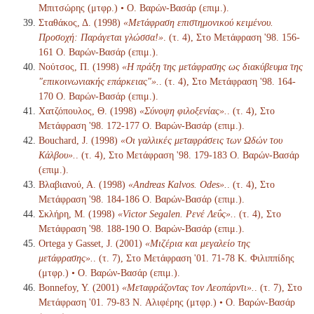
Μπιτσώρης (μτφρ.) • Ο. Βαρών-Βασάρ (επιμ.).
Σταθάκος, Δ. (1998)
«Μετάφραση επιστημονικού κειμένου.
Προσοχή: Παράγεται γλώσσα!»
. (τ. 4), Στο Μετάφραση '98. 156-
161 Ο. Βαρών-Βασάρ (επιμ.).
Νούτσος, Π. (1998)
«Η πράξη της μετάφρασης ως διακύβευμα της
"επικοινωνιακής επάρκειας"».
. (τ. 4), Στο Μετάφραση '98. 164-
170 Ο. Βαρών-Βασάρ (επιμ.).
Χατζόπουλος, Θ. (1998)
«Σύνοψη φιλοξενίας».
. (τ. 4), Στο
Μετάφραση '98. 172-177 Ο. Βαρών-Βασάρ (επιμ.).
Bouchard, J. (1998)
«Οι γαλλικές μεταφράσεις των Ωδών του
Κάλβου».
. (τ. 4), Στο Μετάφραση '98. 179-183 Ο. Βαρών-Βασάρ
(επιμ.).
Βλαβιανού, Α. (1998)
«Andreas Kalvos. Odes».
. (τ. 4), Στο
Μετάφραση '98. 184-186 Ο. Βαρών-Βασάρ (επιμ.).
Σκλήρη, Μ. (1998)
«Victor Segalen. Ρενέ Λεΰς».
. (τ. 4), Στο
Μετάφραση '98. 188-190 Ο. Βαρών-Βασάρ (επιμ.).
Ortega y Gasset, J. (2001)
«Μιζέρια και μεγαλείο της
μετάφρασης».
. (τ. 7), Στο Μετάφραση '01. 71-78 K. Φιλιππίδης
(μτφρ.) • Ο. Βαρών-Βασάρ (επιμ.).
Bonnefoy, Y. (2001)
«Μεταφράζοντας τον Λεοπάρντι».
. (τ. 7), Στο
Μετάφραση '01. 79-83 N. Αλιφέρης (μτφρ.) • Ο. Βαρών-Βασάρ