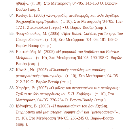
ηθική».
. (τ. 10), Στο Μετάφραση '04-'05. 143-150 Ο. Βαρών-
Βασάρ (επιμ.).
Keeley, E. (2005)
«Συνεργασία, αναθεώρηση και άλλα λιγότερο
συγχωρητέα αμαρτήματα».
. (τ. 10), Στο Μετάφραση '04-'05. 152-
172 Γ. Ζακοπούλου (μτφρ.) • Ο. Βαρών-Βασάρ (επιμ.).
Φραγκόπουλος, Μ. (2005)
«After Babel: Σκέψεις για το έργο του
George Steiner».
. (τ. 10), Στο Μετάφραση '04-'05. 181-189 Ο.
Βαρών-Βασάρ (επιμ.).
Ευσταθιάδη, Μ. (2005)
«Η μοιρασιά του διαβόλου του Fabrice
Melquiot».
. (τ. 10), Στο Μετάφραση '04-'05. 190-198 Ο. Βαρών-
Βασάρ (επιμ.).
Κόνολι, Ντ. (2005)
«Γλωσσικές ποικιλίες και ποικίλες
μεταφραστικές στρατηγικές».
. (τ. 10), Στο Μετάφραση '04-'05.
212-219 Ο. Βαρών-Βασάρ (επιμ.).
Χωρέμη, Θ. (2005)
«Ο ρόλος του περικειμένου στη μετάφραση:
Σχόλια σε δύο μεταφράσεις του Κ.Π. Καβάφη».
. (τ. 10), Στο
Μετάφραση '04-'05. 226-234 Ο. Βαρών-Βασάρ (επιμ.).
Ιβάνοβιτς, Β. (2005)
«Η παρακαταθήκη του Δον Κιχώτη:
Στιγμιότυπα από μια ιστορία "ερμηνειών" και "μεταφράσεων"».
.
(τ. 10), Στο Μετάφραση '04-'05. 236-245 Ο. Βαρών-Βασάρ
(επιμ.).