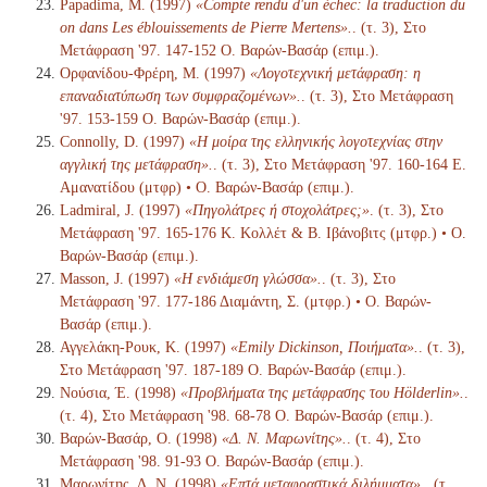
Papadima, M. (1997)
«Compte rendu d'un échec: la traduction du
on dans Les éblouissements de Pierre Mertens».
. (τ. 3), Στο
Μετάφραση '97. 147-152 Ο. Βαρών-Βασάρ (επιμ.).
Ορφανίδου-Φρέρη, Μ. (1997)
«Λογοτεχνική μετάφραση: η
επαναδιατύπωση των συμφραζομένων».
. (τ. 3), Στο Μετάφραση
'97. 153-159 Ο. Βαρών-Βασάρ (επιμ.).
Connolly, D. (1997)
«Η μοίρα της ελληνικής λογοτεχνίας στην
αγγλική της μετάφραση».
. (τ. 3), Στο Μετάφραση '97. 160-164 Ε.
Αμανατίδου (μτφρ) • Ο. Βαρών-Βασάρ (επιμ.).
Ladmiral, J. (1997)
«Πηγολάτρες ή στοχολάτρες;»
. (τ. 3), Στο
Μετάφραση '97. 165-176 Κ. Κολλέτ & Β. Ιβάνοβιτς (μτφρ.) • Ο.
Βαρών-Βασάρ (επιμ.).
Masson, J. (1997)
«Η ενδιάμεση γλώσσα».
. (τ. 3), Στο
Μετάφραση '97. 177-186 Διαμάντη, Σ. (μτφρ.) • Ο. Βαρών-
Βασάρ (επιμ.).
Αγγελάκη-Ρουκ, Κ. (1997)
«Emily Dickinson, Ποιήματα».
. (τ. 3),
Στο Μετάφραση '97. 187-189 Ο. Βαρών-Βασάρ (επιμ.).
Νούσια, Έ. (1998)
«Προβλήματα της μετάφρασης του Hölderlin».
.
(τ. 4), Στο Μετάφραση '98. 68-78 Ο. Βαρών-Βασάρ (επιμ.).
Βαρών-Βασάρ, Ο. (1998)
«Δ. Ν. Μαρωνίτης».
. (τ. 4), Στο
Μετάφραση '98. 91-93 Ο. Βαρών-Βασάρ (επιμ.).
Μαρωνίτης, Δ. Ν. (1998)
«Επτά μεταφραστικά διλήμματα».
. (τ.