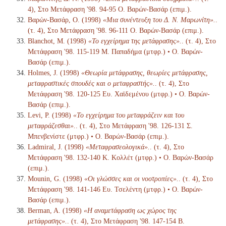
4), Στο Μετάφραση '98. 94-95 Ο. Βαρών-Βασάρ (επιμ.).
Βαρών-Βασάρ, Ο. (1998)
«Μια συνέντευξη του Δ. Ν. Μαρωνίτη».
.
(τ. 4), Στο Μετάφραση '98. 96-111 Ο. Βαρών-Βασάρ (επιμ.).
Blanchot, M. (1998)
«Το εγχείρημα της μετάφρασης».
. (τ. 4), Στο
Μετάφραση '98. 115-119 Μ. Παπαδήμα (μτφρ.) • Ο. Βαρών-
Βασάρ (επιμ.).
Holmes, J. (1998)
«Θεωρία μετάφρασης, θεωρίες μετάφρασης,
μεταφραστικές σπουδές και ο μεταφραστής».
. (τ. 4), Στο
Μετάφραση '98. 120-125 Ευ. Χαϊδεμένου (μτφρ.) • Ο. Βαρών-
Βασάρ (επιμ.).
Levi, P. (1998)
«Το εγχείρημα του μεταφράζειν και του
μεταφράζεσθαι».
. (τ. 4), Στο Μετάφραση '98. 126-131 Σ.
Μπενβενίστε (μτφρ.) • Ο. Βαρών-Βασάρ (επιμ.).
Ladmiral, J. (1998)
«Μεταφρασεολογικά».
. (τ. 4), Στο
Μετάφραση '98. 132-140 Κ. Κολλέτ (μτφρ.) • Ο. Βαρών-Βασάρ
(επιμ.).
Mounin, G. (1998)
«Οι γλώσσες και οι νοοτροπίες».
. (τ. 4), Στο
Μετάφραση '98. 141-146 Ευ. Τσελέντη (μτφρ.) • Ο. Βαρών-
Βασάρ (επιμ.).
Berman, A. (1998)
«Η αναμετάφραση ως χώρος της
μετάφρασης».
. (τ. 4), Στο Μετάφραση '98. 147-154 Β.