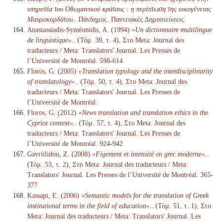
υπηρεσία του Οθωμανικού κράτους : η περίπτωση της οικογένειας
Μαυροκορδάτου.
. Πάνδημος. Παντειακές Δημοσιεύσεις.
Anastassiadis-Syméonidis, A. (1994)
«Un dictionnaire multilingue
de linguistique».
. (Τόμ. 39, τ. 4), Στο Meta: Journal des
traducteurs / Meta: Translators' Journal. Les Presses de
l’Université de Montréal. 598-614
Floros, G. (2005)
«Translation typology and the interdisciplinarity
of translatology».
. (Τόμ. 50, τ. 4), Στο Meta: Journal des
traducteurs / Meta: Translators' Journal. Les Presses de
l’Université de Montréal.
Floros, G. (2012)
«News translation and translation ethics in the
Cypriot context».
. (Τόμ. 57, τ. 4), Στο Meta: Journal des
traducteurs / Meta: Translators' Journal. Les Presses de
l’Université de Montréal. 924-942
Gavriilidou, Z. (2008)
«Figement et intensité en grec moderne».
.
(Τόμ. 53, τ. 2), Στο Meta: Journal des traducteurs / Meta:
Translators' Journal. Les Presses de l’Université de Montréal. 365-
377
Kassapi, E. (2006)
«Semantic models for the translation of Greek
institutional terms in the field of education».
. (Τόμ. 51, τ. 1), Στο
Meta: Journal des traducteurs / Meta: Translators' Journal. Les