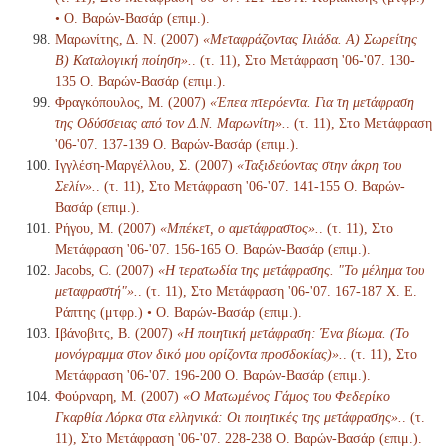
• Ο. Βαρών-Βασάρ (επιμ.).
Μαρωνίτης, Δ. Ν. (2007)
«Μεταφράζοντας Ιλιάδα. Α) Σωρείτης
Β) Καταλογική ποίηση».
. (τ. 11), Στο Μετάφραση '06-'07. 130-
135 Ο. Βαρών-Βασάρ (επιμ.).
Φραγκόπουλος, Μ. (2007)
«Έπεα πτερόεντα. Για τη μετάφραση
της Οδύσσειας από τον Δ.Ν. Μαρωνίτη».
. (τ. 11), Στο Μετάφραση
'06-'07. 137-139 Ο. Βαρών-Βασάρ (επιμ.).
Ιγγλέση-Μαργέλλου, Σ. (2007)
«Ταξιδεύοντας στην άκρη του
Σελίν».
. (τ. 11), Στο Μετάφραση '06-'07. 141-155 Ο. Βαρών-
Βασάρ (επιμ.).
Ρήγου, Μ. (2007)
«Μπέκετ, ο αμετάφραστος».
. (τ. 11), Στο
Μετάφραση '06-'07. 156-165 Ο. Βαρών-Βασάρ (επιμ.).
Jacobs, C. (2007)
«Η τερατωδία της μετάφρασης. "Το μέλημα του
μεταφραστή"».
. (τ. 11), Στο Μετάφραση '06-'07. 167-187 Χ. Ε.
Ράπτης (μτφρ.) • Ο. Βαρών-Βασάρ (επιμ.).
Ιβάνοβιτς, Β. (2007)
«Η ποιητική μετάφραση: Ένα βίωμα. (Το
μονόγραμμα στον δικό μου ορίζοντα προσδοκίας)».
. (τ. 11), Στο
Μετάφραση '06-'07. 196-200 Ο. Βαρών-Βασάρ (επιμ.).
Φούρναρη, Μ. (2007)
«Ο Ματωμένος Γάμος του Φεδερίκο
Γκαρθία Λόρκα στα ελληνικά: Οι ποιητικές της μετάφρασης».
. (τ.
11), Στο Μετάφραση '06-'07. 228-238 Ο. Βαρών-Βασάρ (επιμ.).