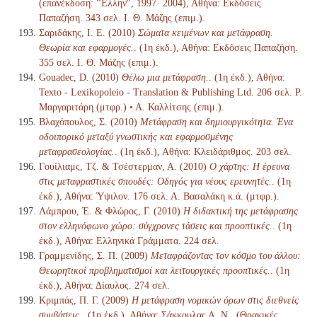
(επανέκδοση: "Έλλην", 1997· 2004), Αθήνα: Εκδόσεις
Παπαζήση. 343 σελ. Ι. Θ. Μάζης (επιμ.).
Σαριδάκης, Ι. Ε. (2010)
Σώματα κειμένων και μετάφραση.
Θεωρία και εφαρμογές.
. (1η έκδ.), Αθήνα: Εκδόσεις Παπαζήση.
355 σελ. Ι. Θ. Μάζης (επιμ.).
Gouadec, D. (2010)
Θέλω μια μετάφραση.
. (1η έκδ.), Αθήνα:
Texto - Lexikopoleio - Translation & Publishing Ltd. 206 σελ. Ρ.
Μαργαριτάρη (μτφρ.) • Α. Καλλίτσης (επιμ.).
Βλαχόπουλος, Σ. (2010)
Μετάφραση και δημιουργικότητα. Ένα
οδοιπορικό μεταξύ γνωστικής και εφαρμοσμένης
μεταφρασεολογίας.
. (1η έκδ.), Αθήνα: Κλειδάριθμος. 203 σελ.
Γουίλιαμς, Τζ. & Τσέστερμαν, Α. (2010)
Ο χάρτης: Η έρευνα
στις μεταφραστικές σπουδές: Οδηγός για νέους ερευνητές.
. (1η
έκδ.), Αθήνα: Ύψιλον. 176 σελ. Α. Βασαλάκη κ.ά. (μτφρ.).
Λάμπρου, Έ. & Φλώρος, Γ. (2010)
Η διδακτική της μετάφρασης
στον ελληνόφωνο χώρο: σύγχρονες τάσεις και προοπτικές.
. (1η
έκδ.), Αθήνα: Ελληνικά Γράμματα. 224 σελ.
Γραμμενίδης, Σ. Π. (2009)
Μεταφράζοντας τον κόσμο του άλλου:
Θεωρητικοί προβληματισμοί και λειτουργικές προοπτικές.
. (1η
έκδ.), Αθήνα: Δίαυλος. 274 σελ.
Κριμπάς, Π. Γ. (2009)
Η μετάφραση νομικών όρων στις διεθνείς
συμβάσεις.
. (1η έκδ.), Αθήνα: Σάκκουλας Α. Ν., (Θρακικές