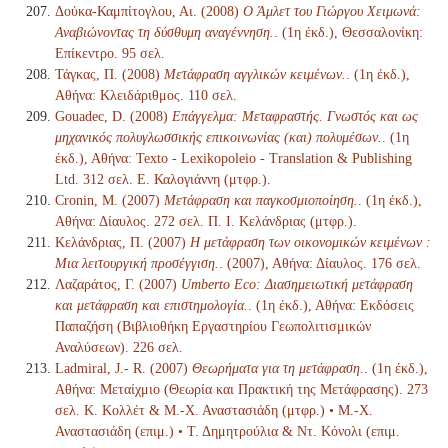
Δούκα-Καμπίτογλου, Αι. (2008)
Ο Άμλετ του Γιώργου Χειμωνά:
Αναβιώνοντας τη δύσθυμη αναγέννηση.
. (1η έκδ.), Θεσσαλονίκη:
Επίκεντρο. 95 σελ.
Τάγκας, Π. (2008)
Μετάφραση αγγλικών κειμένων.
. (1η έκδ.),
Αθήνα: Κλειδάριθμος. 110 σελ.
Gouadec, D. (2008)
Επάγγελμα: Μεταφραστής. Γνωστός και ως
μηχανικός πολυγλωσσικής επικοινωνίας (και) πολυμέσων.
. (1η
έκδ.), Αθήνα: Texto - Lexikopoleio - Translation & Publishing
Ltd. 312 σελ. Ε. Καλογιάννη (μτφρ.).
Cronin, M. (2007)
Μετάφραση και παγκοσμιοποίηση.
. (1η έκδ.),
Αθήνα: Δίαυλος. 272 σελ. Π. Ι. Κελάνδριας (μτφρ.).
Κελάνδριας, Π. (2007)
Η μετάφραση των οικονομικών κειμένων :
Μια λειτουργική προσέγγιση.
. (2007), Αθήνα: Δίαυλος. 176 σελ.
Λαζαράτος, Γ. (2007)
Umberto Eco: Διασημειωτική μετάφραση
και μετάφραση και επιστημολογία.
. (1η έκδ.), Αθήνα: Εκδόσεις
Παπαζήση (Βιβλιοθήκη Εργαστηρίου Γεωπολιτισμικών
Αναλύσεων). 226 σελ.
Ladmiral, J.- R. (2007)
Θεωρήματα για τη μετάφραση.
. (1η έκδ.),
Αθήνα: Μεταίχμιο (Θεωρία και Πρακτική της Μετάφρασης). 273
σελ. Κ. Κολλέτ & Μ.-Χ. Αναστασιάδη (μτφρ.) • Μ.-Χ.
Αναστασιάδη (επιμ.) • Τ. Δημητρούλια & Ντ. Κόνολι (επιμ.