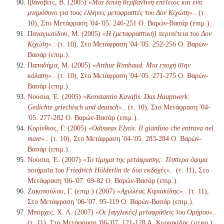
Ιβάνοβιτς, Β. (2005)
«Μια διπλή θερβαντινή επέτειος και ένα
μνημόσυνο για τους έλληνες μεταφραστές του Δον Κιχώτη».
. (τ.
10), Στο Μετάφραση '04-'05. 246-251 Ο. Βαρών-Βασάρ (επιμ.).
Παναγιωτίδου, Μ. (2005)
«Η (μεταφραστική) περιπέτεια του Δον
Κιχώτη».
. (τ. 10), Στο Μετάφραση '04-'05. 252-256 Ο. Βαρών-
Βασάρ (επιμ.).
Παπαδήμα, Μ. (2005)
«Arthur Rimbaud. Μια εποχή στην
κόλαση».
. (τ. 10), Στο Μετάφραση '04-'05. 271-275 Ο. Βαρών-
Βασάρ (επιμ.).
Νούσια, Έ. (2005)
«Konstantin Kavafis. Das Hauptwerk:
Gedichte griechisch und deutsch».
. (τ. 10), Στο Μετάφραση '04-
'05. 277-282 Ο. Βαρών-Βασάρ (επιμ.).
Κορίνθιος, Γ. (2005)
«Odisseas Elytis. Il giardino che entrava nel
mare».
. (τ. 10), Στο Μετάφραση '04-'05. 283-284 Ο. Βαρών-
Βασάρ (επιμ.).
Νούσια, Έ. (2007)
«Το τίμημα της μετάφρασης: Τέσσερα όψιμα
ποιήματα του Friedrich Hölderlin σε δύο εκδοχές».
. (τ. 11), Στο
Μετάφραση '06-'07. 69-82 Ο. Βαρών-Βασάρ (επιμ.).
Ζακοπούλου, Γ. (επιμ.) (2007)
«Αχιλλέας Κυριακίδης».
. (τ. 11),
Στο Μετάφραση '06-'07. 95-119 Ο. Βαρών-Βασάρ (επιμ.).
Μπόρχες, Χ. Λ. (2007)
«Οι [αγγλικές] μεταφράσεις του Ομήρου».
.
(τ. 11), Στο Μετάφραση '06-'07. 121-128 Α. Κυριακίδης (μτφρ.)