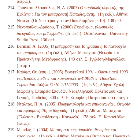
σειράς).
Τριανταφυλλόπουλος, Ν. Δ. (2007)
Ο παρδαλός συρικτής της
Εμλίνης : Για τον μεταφραστή Παπαδιαμάντη.
. (1η έκδ.), Αθήνα:
Νεφέλη (Οι Νεώτεροι για τον Παπαδιαμάντη · 10). 138 σελ.
Νενοπούλου-Δρόσου, Τ. (2006)
Εκφώνηση, γλωσσικές
διεργασίες και μετάφραση.
. (1η έκδ.), Θεσσαλονίκη: University
Studio Press. 136 σελ.
Berman, A. (2005)
Η μετάφραση και το γράμμα ή το πανδοχείο
του απόμακρου.
. (1η έκδ.), Αθήνα: Μεταίχμιο (Θεωρία και
Πρακτική της Μετάφρασης). 143 σελ. Σ. Ιγγλέση-Μαργέλλου
(μτφρ.).
Καϊάφα, Ου.(επιμ.) (2005)
Ευαγγελικά 1901 - Ορεστειακά 1903
νεωτερικές πιέσεις και κοινωνικές αντιστάσεις. Πρακτικά
Συμποσίου. Αθήνα 31/10-1/11/2003.
. (1η έκδ.), Αθήνα: Σχολή
Μωραΐτη. Εταιρεία Σπουδών Νεοελληνικού Πολιτισμού και
Γενικής Παιδείας. 300 σελ. Ρ. Σταυρίδη-Πατρικίου κ.ά (εισηγ.).
Ντάλτας, Π. Α. (2005)
Πραγματολογία και επικοινωνία : Θεωρία
και εφαρμογή στη μετάφραση.
. (1η έκδ.), Αθήνα: Μεταίχμιο
(Γλώσσα - Εκπαίδευση - Κοινωνία). 178 σελ. Ε. Καραντζόλα
(επιμ.).
Munday, J. (2004)
Μεταφραστικές σπουδές: Θεωρίες και
εφαρμογές.
. (1η έκδ.), Αθήνα: Μεταίχμιο (Θεωρία και Πρακτική