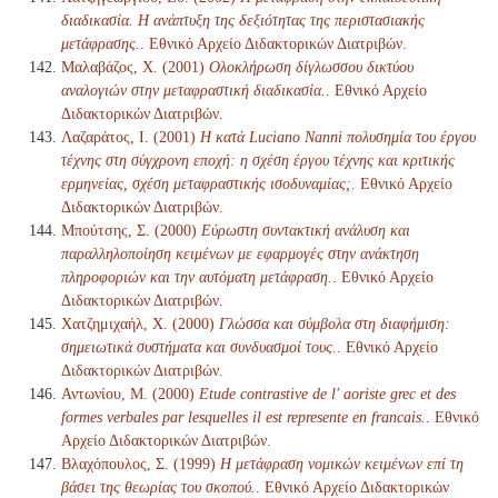
διαδικασία. Η ανάπτυξη της δεξιότητας της περιστασιακής
μετάφρασης.
. Εθνικό Αρχείο Διδακτορικών Διατριβών.
Μαλαβάζος, Χ. (2001)
Ολοκλήρωση δίγλωσσου δικτύου
αναλογιών στην μεταφραστική διαδικασία.
. Εθνικό Αρχείο
Διδακτορικών Διατριβών.
Λαζαράτος, Ι. (2001)
Η κατά Luciano Nanni πολυσημία του έργου
τέχνης στη σύγχρονη εποχή: η σχέση έργου τέχνης και κριτικής
ερμηνείας, σχέση μεταφραστικής ισοδυναμίας;
. Εθνικό Αρχείο
Διδακτορικών Διατριβών.
Μπούτσης, Σ. (2000)
Εύρωστη συντακτική ανάλυση και
παραλληλοποίηση κειμένων με εφαρμογές στην ανάκτηση
πληροφοριών και την αυτόματη μετάφραση.
. Εθνικό Αρχείο
Διδακτορικών Διατριβών.
Χατζημιχαήλ, Χ. (2000)
Γλώσσα και σύμβολα στη διαφήμιση:
σημειωτικά συστήματα και συνδυασμοί τους.
. Εθνικό Αρχείο
Διδακτορικών Διατριβών.
Αντωνίου, Μ. (2000)
Etude contrastive de l' aoriste grec et des
formes verbales par lesquelles il est represente en francais.
. Εθνικό
Αρχείο Διδακτορικών Διατριβών.
Βλαχόπουλος, Σ. (1999)
Η μετάφραση νομικών κειμένων επί τη
βάσει της θεωρίας του σκοπού.
. Εθνικό Αρχείο Διδακτορικών