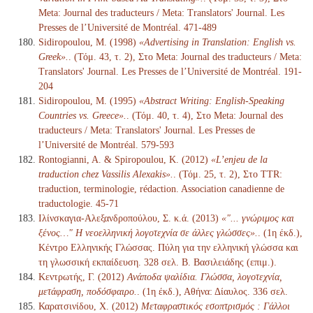
Meta: Journal des traducteurs / Meta: Translators' Journal. Les
Presses de l’Université de Montréal. 471-489
Sidiropoulou, M. (1998)
«Advertising in Translation: English vs.
Greek».
. (Τόμ. 43, τ. 2), Στο Meta: Journal des traducteurs / Meta:
Translators' Journal. Les Presses de l’Université de Montréal. 191-
204
Sidiropoulou, M. (1995)
«Abstract Writing: English-Speaking
Countries vs. Greece».
. (Τόμ. 40, τ. 4), Στο Meta: Journal des
traducteurs / Meta: Translators' Journal. Les Presses de
l’Université de Montréal. 579-593
Rontogianni, A. & Spiropoulou, K. (2012)
«L’enjeu de la
traduction chez Vassilis Alexakis».
. (Τόμ. 25, τ. 2), Στο TTR:
traduction, terminologie, rédaction. Association canadienne de
traductologie. 45-71
Ιλίνσκαγια-Αλεξανδροπούλου, Σ. κ.ά. (2013)
«"... γνώριμος και
ξένος…" Η νεοελληνική λογοτεχνία σε άλλες γλώσσες».
. (1η έκδ.),
Κέντρο Ελληνικής Γλώσσας. Πύλη για την ελληνική γλώσσα και
τη γλωσσική εκπαίδευση. 328 σελ. Β. Βασιλειάδης (επιμ.).
Κεντρωτής, Γ. (2012)
Ανάποδα ψαλίδια. Γλώσσα, λογοτεχνία,
μετάφραση, ποδόσφαιρο.
. (1η έκδ.), Αθήνα: Δίαυλος. 336 σελ.
Καρατσινίδου, Χ. (2012)
Μεταφραστικός εσοπτρισμός : Γάλλοι