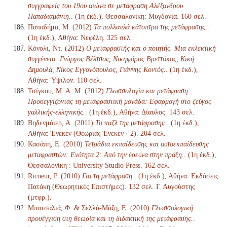
συγγραφείς του 19ου αιώνα σε μετάφραση Αλέξανδρου
Παπαδιαμάντη.
. (1η έκδ.), Θεσσαλονίκη: Μυγδονία. 160 σελ.
Παπαδήμα, Μ. (2012)
Τα πολλαπλά κάτοπτρα της μετάφρασης.
.
(1η έκδ.), Αθήνα: Νεφέλη. 325 σελ.
Κόνολι, Ντ. (2012)
Ο μεταφραστής και ο ποιητής. Μια εκλεκτική
συγγένεια: Γιώργος Βέλτσος, Νικηφόρος Βρεττάκος, Κική
Δημουλά, Νίκος Εγγονόπουλος, Γιάννης Κοντός.
. (1η έκδ.),
Αθήνα: Ύψιλον. 110 σελ.
Τσίγκου, Μ. Α. Μ. (2012)
Γλωσσολογία και μετάφραση:
Προσεγγίζοντας τη μεταφραστική μονάδα: Εφαρμογή στο ζεύγος
γαλλικής-ελληνικής.
. (1η έκδ.), Αθήνα: Δίαυλος. 143 σελ.
Βηδενμάιερ, Α. (2011)
Το παζλ της μετάφρασης.
. (1η έκδ.),
Αθήνα: Ένεκεν (Θεωρίας Ένεκεν · 2). 204 σελ.
Κασάπη, Ε. (2010)
Τετράδια εκπαίδευσης και αυτοεκπαίδευσης
μεταφραστών: Ενότητα 2: Από την έρευνα στην πράξη.
. (1η έκδ.),
Θεσσαλονίκη : University Studio Press. 162 σελ.
Ricoeur, P. (2010)
Για τη μετάφραση.
. (1η έκδ.), Αθήνα: Εκδόσεις
Πατάκη (Θεωρητικές Επιστήμες). 132 σελ. Γ. Αυγούστης
(μτφρ.).
Μπατσαλιά, Φ. & Σελλά-Μάζη, Ε. (2010)
Γλωσσολογική
προσέγγιση στη θεωρία και τη διδακτική της μετάφρασης.
.