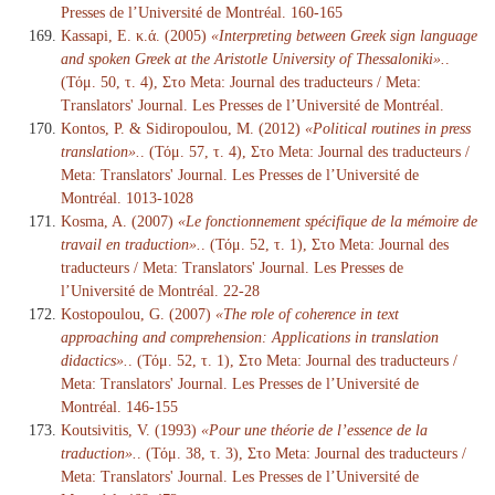
Presses de l’Université de Montréal. 160-165
Kassapi, E. κ.ά. (2005)
«Interpreting between Greek sign language
and spoken Greek at the Aristotle University of Thessaloniki».
.
(Τόμ. 50, τ. 4), Στο Meta: Journal des traducteurs / Meta:
Translators' Journal. Les Presses de l’Université de Montréal.
Kontos, P. & Sidiropoulou, M. (2012)
«Political routines in press
translation».
. (Τόμ. 57, τ. 4), Στο Meta: Journal des traducteurs /
Meta: Translators' Journal. Les Presses de l’Université de
Montréal. 1013-1028
Kosma, A. (2007)
«Le fonctionnement spécifique de la mémoire de
travail en traduction».
. (Τόμ. 52, τ. 1), Στο Meta: Journal des
traducteurs / Meta: Translators' Journal. Les Presses de
l’Université de Montréal. 22-28
Kostopoulou, G. (2007)
«The role of coherence in text
approaching and comprehension: Applications in translation
didactics».
. (Τόμ. 52, τ. 1), Στο Meta: Journal des traducteurs /
Meta: Translators' Journal. Les Presses de l’Université de
Montréal. 146-155
Koutsivitis, V. (1993)
«Pour une théorie de l’essence de la
traduction».
. (Τόμ. 38, τ. 3), Στο Meta: Journal des traducteurs /
Meta: Translators' Journal. Les Presses de l’Université de