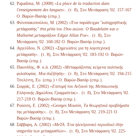
Papadima, M. (2008)
«La place de la traduction dans
l'enseignement des langues».
. (τ. 8), Στο Μετάφραση '02. 157-167
Ο. Βαρών-Βασάρ (επιμ.).
Φιλιππακοπούλου, Μ. (2002)
«Ένα παράδειγμα "καταχρηστικής
μετάφρασης" στα μέσα του 19ου αιώνα: Ο Baudelaire και ο
Mallarmé μεταφράζουν Edgar Allan Poe».
. (τ. 8), Στο
Μετάφραση '02. 168-182 Ο. Βαρών-Βασάρ (επιμ.).
Αγγελίδου, Ν. (2002)
«Σημειώσεις για τη λογοτεχνική
μετάφραση».
. (τ. 8), Στο Μετάφραση '02. 183-192 Ο. Βαρών-
Βασάρ (επιμ.).
Παιονίδης, Φ. κ.ά. (2002)
«Μεταφράζοντας κείμενα πολιτικής
φιλοσοφίας. Μια συζήτηση».
. (τ. 8), Στο Μετάφραση '02. 194-215
Τσελέντη, Ευ. (επιμ.) • Ο. Βαρών-Βασάρ (επιμ.).
Σοφράς, Ε. (2002)
«Επιτομή του Λεξικού της Μεσαιωνικής
Ελληνικής Δημώδους Γραμματείας».
. (τ. 8), Στο Μετάφραση '02.
217-218 Ο. Βαρών-Βασάρ (επιμ.).
Ρούσση, Ε. (2002)
«Georges Mounin, Tα θεωρητικά προβλήματα
της μετάφρασης».
. (τ. 8), Στο Μετάφραση '02. 219-221 Ο.
Βαρών-Βασάρ (επιμ.).
Σάββαρη, Α. (2002)
«MeTA. Ένα ηλεκτρονικό περιοδικό στην
υπηρεσία των μεταφραστών».
. (τ. 8), Στο Μετάφραση '02. 225-