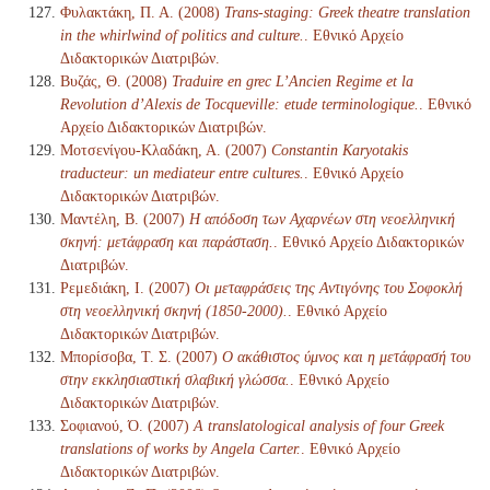
Φυλακτάκη, Π. Α. (2008)
Trans-staging: Greek theatre translation
in the whirlwind of politics and culture.
. Εθνικό Αρχείο
Διδακτορικών Διατριβών.
Βυζάς, Θ. (2008)
Traduire en grec L’Ancien Regime et la
Revolution d’Alexis de Tocqueville: etude terminologique.
. Εθνικό
Αρχείο Διδακτορικών Διατριβών.
Μοτσενίγου-Κλαδάκη, Α. (2007)
Constantin Karyotakis
traducteur: un mediateur entre cultures.
. Εθνικό Αρχείο
Διδακτορικών Διατριβών.
Μαντέλη, Β. (2007)
Η απόδοση των Αχαρνέων στη νεοελληνική
σκηνή: μετάφραση και παράσταση.
. Εθνικό Αρχείο Διδακτορικών
Διατριβών.
Ρεμεδιάκη, Ι. (2007)
Οι μεταφράσεις της Αντιγόνης του Σοφοκλή
στη νεοελληνική σκηνή (1850-2000).
. Εθνικό Αρχείο
Διδακτορικών Διατριβών.
Μπορίσοβα, Τ. Σ. (2007)
Ο ακάθιστος ύμνος και η μετάφρασή του
στην εκκλησιαστική σλαβική γλώσσα.
. Εθνικό Αρχείο
Διδακτορικών Διατριβών.
Σοφιανού, Ό. (2007)
A translatological analysis of four Greek
translations of works by Angela Carter.
. Εθνικό Αρχείο
Διδακτορικών Διατριβών.