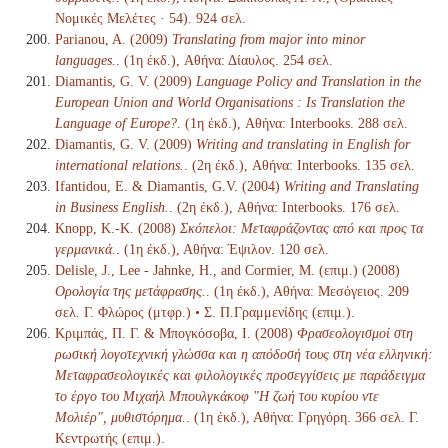
Νομικές Μελέτες · 54). 924 σελ.
Parianou, A. (2009)
Translating from major into minor
languages.
. (1η έκδ.), Αθήνα: Δίαυλος. 254 σελ.
Diamantis, G. V. (2009)
Language Policy and Translation in the
European Union and World Organisations : Is Translation the
Language of Europe?
. (1η έκδ.), Αθήνα: Interbooks. 288 σελ.
Diamantis, G. V. (2009)
Writing and translating in English for
international relations.
. (2η έκδ.), Αθήνα: Interbooks. 135 σελ.
Ifantidou, Ε. & Diamantis, G.V. (2004)
Writing and Translating
in Business English.
. (2η έκδ.), Αθήνα: Interbooks. 176 σελ.
Knopp, K.-K. (2008)
Σκόπελοι: Μεταφράζοντας από και προς τα
γερμανικά.
. (1η έκδ.), Αθήνα: Έψιλον. 120 σελ.
Delisle, J., Lee - Jahnke, H., and Cormier, M. (επιμ.) (2008)
Ορολογία της μετάφρασης.
. (1η έκδ.), Αθήνα: Μεσόγειος. 209
σελ. Γ. Φλώρος (μτφρ.) • Σ. Π.Γραμμενίδης (επιμ.).
Κριμπάς, Π. Γ. & Μπογκόσοβα, Ι. (2008)
Φρασεολογισμοί στη
ρωσική λογοτεχνική γλώσσα και η απόδοσή τους στη νέα ελληνική:
Μεταφρασεολογικές και φιλολογικές προσεγγίσεις με παράδειγμα
το έργο του Μιχαήλ Μπουλγκάκοφ "Η ζωή του κυρίου ντε
Μολιέρ", μυθιστόρημα.
. (1η έκδ.), Αθήνα: Γρηγόρη. 366 σελ. Γ.
Κεντρωτής (επιμ.).