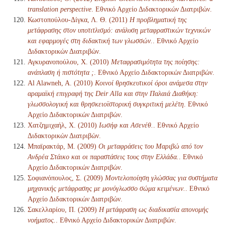
translation perspective
. Εθνικό Αρχείο Διδακτορικών Διατριβών.
Κωστοπούλου-Δίγκα, Λ. Θ. (2011)
Η προβληματική της
μετάφρασης στον υποτιτλισμό: ανάλυση μεταφραστικών τεχνικών
και εφαρμογές στη διδακτική των γλωσσών.
. Εθνικό Αρχείο
Διδακτορικών Διατριβών.
Αγκυρανοπούλου, Χ. (2010)
Μεταφρασιμότητα της ποίησης:
ανάπλαση ή πιστότητα ;
. Εθνικό Αρχείο Διδακτορικών Διατριβών.
Al Alawneh, A. (2010)
Κοινοί θρησκευτικοί όροι ανάμεσα στην
αραμαϊκή επιγραφή της Deir Alla και στην Παλαιά Διαθήκη:
γλωσσολογική και θρησκειοϊστορική συγκριτική μελέτη
. Εθνικό
Αρχείο Διδακτορικών Διατριβών.
Χατζημιχαήλ, Χ. (2010)
Ιωσήφ και Ασενέθ.
. Εθνικό Αρχείο
Διδακτορικών Διατριβών.
Μπαϊρακτάρ, Μ. (2009)
Οι μεταφράσεις του Μαριβώ από τον
Ανδρέα Στάικο και οι παραστάσεις τους στην Ελλάδα.
. Εθνικό
Αρχείο Διδακτορικών Διατριβών.
Σοφιανόπουλος, Σ. (2009)
Μοντελοποίηση γλώσσας για συστήματα
μηχανικής μετάφρασης με μονόγλωσσο σώμα κειμένων.
. Εθνικό
Αρχείο Διδακτορικών Διατριβών.
Σακελλαρίου, Π. (2009)
Η μετάφραση ως διαδικασία απονομής
νοήματος.
. Εθνικό Αρχείο Διδακτορικών Διατριβών.