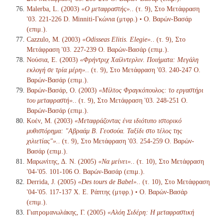
Malerba, L. (2003)
«Ο μεταφραστής».
. (τ. 9), Στο Μετάφραση
'03. 221-226 D. Minniti-Γκώνια (μτφρ.) • Ο. Βαρών-Βασάρ
(επιμ.).
Cazzulo, M. (2003)
«Odisseas Elitis. Elegie».
. (τ. 9), Στο
Μετάφραση '03. 227-239 Ο. Βαρών-Βασάρ (επιμ.).
Νούσια, Ε. (2003)
«Φρήντριχ Χαίλντερλιν. Ποιήματα: Μεγάλη
εκλογή σε τρία μέρη».
. (τ. 9), Στο Μετάφραση '03. 240-247 Ο.
Βαρών-Βασάρ (επιμ.).
Βαρών-Βασάρ, Ο. (2003)
«Μίλτος Φραγκόπουλος: το εργαστήρι
του μεταφραστή».
. (τ. 9), Στο Μετάφραση '03. 248-251 Ο.
Βαρών-Βασάρ (επιμ.).
Κοέν, Μ. (2003)
«Μεταφράζοντας ένα ιδιότυπο ιστορικό
μυθιστόρημα: "Αβραάμ Β. Γεοσούα. Ταξίδι στο τέλος της
χιλιετίας"».
. (τ. 9), Στο Μετάφραση '03. 254-259 Ο. Βαρών-
Βασάρ (επιμ.).
Μαρωνίτης, Δ. Ν. (2005)
«Να μείνει».
. (τ. 10), Στο Μετάφραση
'04-'05. 101-106 Ο. Βαρών-Βασάρ (επιμ.).
Derrida, J. (2005)
«Des tours de Babel».
. (τ. 10), Στο Μετάφραση
'04-'05. 117-137 Χ. Ε. Ράπτης (μτφρ.) • Ο. Βαρών-Βασάρ
(επιμ.).
Γιατρομανωλάκης, Γ. (2005)
«Αλόη Σιδέρη: Η μεταφραστική