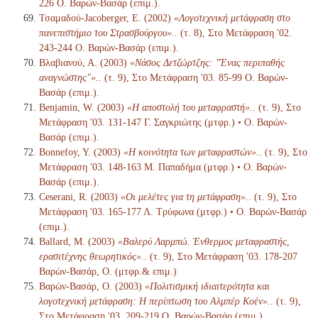
226 Ο. Βαρών-Βασάρ (επιμ.).
Τσαμαδού-Jacoberger, Ε. (2002)
«Λογοτεχνική μετάφραση στο
πανεπιστήμιο του Στρασβούργου».
. (τ. 8), Στο Μετάφραση '02.
243-244 Ο. Βαρών-Βασάρ (επιμ.).
Βλαβιανού, Α. (2003)
«Νάσος Δετζώρτζης: "Ένας περιπαθής
αναγνώστης"».
. (τ. 9), Στο Μετάφραση '03. 85-99 Ο. Βαρών-
Βασάρ (επιμ.).
Benjamin, W. (2003)
«Η αποστολή του μεταφραστή».
. (τ. 9), Στο
Μετάφραση '03. 131-147 Γ. Σαγκριώτης (μτφρ.) • Ο. Βαρών-
Βασάρ (επιμ.).
Bonnefoy, Y. (2003)
«Η κοινότητα των μεταφραστών».
. (τ. 9), Στο
Μετάφραση '03. 148-163 Μ. Παπαδήμα (μτφρ.) • Ο. Βαρών-
Βασάρ (επιμ.).
Ceserani, R. (2003)
«Οι μελέτες για τη μετάφραση».
. (τ. 9), Στο
Μετάφραση '03. 165-177 Λ. Τρύφωνα (μτφρ.) • Ο. Βαρών-Βασάρ
(επιμ.).
Ballard, M. (2003)
«Βαλερύ Λαρμπώ. Ένθερμος μεταφραστής,
ερασιτέχνης θεωρητικός».
. (τ. 9), Στο Μετάφραση '03. 178-207
Βαρών-Βασάρ, Ο. (μτφρ.& επιμ.)
Βαρών-Βασάρ, Ο. (2003)
«Πολιτισμική ιδιαιτερότητα και
λογοτεχνική μετάφραση: Η περίπτωση του Αλμπέρ Κοέν».
. (τ. 9),
Στο Μετάφραση '03. 209-219 Ο. Βαρών-Βασάρ (επιμ.).