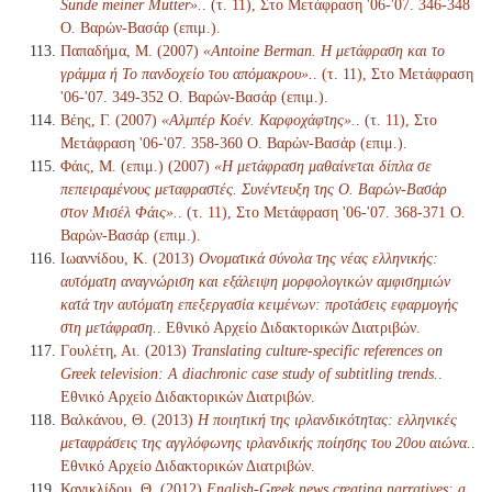
Sünde meiner Mutter».
. (τ. 11), Στο Μετάφραση '06-'07. 346-348
Ο. Βαρών-Βασάρ (επιμ.).
Παπαδήμα, Μ. (2007)
«Antoine Berman. Η μετάφραση και το
γράμμα ή Το πανδοχείο του απόμακρου».
. (τ. 11), Στο Μετάφραση
'06-'07. 349-352 Ο. Βαρών-Βασάρ (επιμ.).
Βέης, Γ. (2007)
«Αλμπέρ Κοέν. Καρφοχάφτης».
. (τ. 11), Στο
Μετάφραση '06-'07. 358-360 Ο. Βαρών-Βασάρ (επιμ.).
Φάις, Μ. (επιμ.) (2007)
«Η μετάφραση μαθαίνεται δίπλα σε
πεπειραμένους μεταφραστές. Συνέντευξη της Ο. Βαρών-Βασάρ
στον Μισέλ Φάις».
. (τ. 11), Στο Μετάφραση '06-'07. 368-371 Ο.
Βαρών-Βασάρ (επιμ.).
Ιωαννίδου, Κ. (2013)
Ονοματικά σύνολα της νέας ελληνικής:
αυτόματη αναγνώριση και εξάλειψη μορφολογικών αμφισημιών
κατά την αυτόματη επεξεργασία κειμένων: προτάσεις εφαρμογής
στη μετάφραση.
. Εθνικό Αρχείο Διδακτορικών Διατριβών.
Γουλέτη, Αι. (2013)
Translating culture-specific references on
Greek television: A diachronic case study of subtitling trends.
.
Εθνικό Αρχείο Διδακτορικών Διατριβών.
Βαλκάνου, Θ. (2013)
Η ποιητική της ιρλανδικότητας: ελληνικές
μεταφράσεις της αγγλόφωνης ιρλανδικής ποίησης του 20ου αιώνα.
.
Εθνικό Αρχείο Διδακτορικών Διατριβών.
Κανικλίδου, Θ. (2012)
English-Greek news creating narratives: a