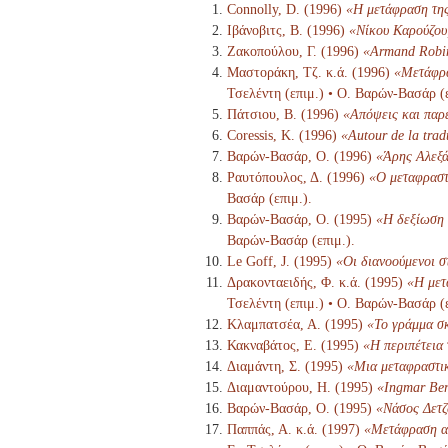
Connolly, D. (1996)
«Η μετάφραση της
Ιβάνοβιτς, Β. (1996)
«Νίκου Καρούζου,
Ζακοπούλου, Γ. (1996)
«Armand Robin
Μαστοράκη, Τζ. κ.ά. (1996)
«Μετάφρα
Τσελέντη (επιμ.) • Ο. Βαρών-Βασάρ (ε
Πάτσιου, Β. (1996)
«Απόψεις και παρ
Coressis, Κ. (1996)
«Autour de la tra
Βαρών-Βασάρ, Ο. (1996)
«Άρης Αλεξά
Ραυτόπουλος, Δ. (1996)
«Ο μεταφραστ
Βασάρ (επιμ.).
Βαρών-Βασάρ, Ο. (1995)
«Η δεξίωση 
Βαρών-Βασάρ (επιμ.).
Le Goff, J. (1995)
«Οι διανοούμενοι 
Δρακονταειδής, Φ. κ.ά. (1995)
«Η μετ
Τσελέντη (επιμ.) • Ο. Βαρών-Βασάρ (ε
Κλαμπατσέα, Α. (1995)
«Το γράμμα σκ
Κακναβάτος, Ε. (1995)
«Η περιπέτεια
Διαμάντη, Σ. (1995)
«Μια μεταφραστι
Διαμαντούρου, Η. (1995)
«Ingmar Ber
Βαρών-Βασάρ, Ο. (1995)
«Νάσος Δετζ
Παππάς, Α. κ.ά. (1997)
«Μετάφραση αν