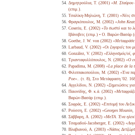
Δημητρούλια, Τ. (2001)
«Μ. Σταύρου 
(επιμ.).
Τσαλίκη-Μηλιώνη, Τ. (2001)
«Νέες σπ
Φραγκόπουλος, Μ. (2002)
«John Keats
Coseriu, E. (2002)
«Το σωστό και το 
Ιβάνοβιτς (επιμ.) • Ο. Βαρών-Βασάρ (
Goethe, J. W. von (2002)
«Μεταφράσε
Larbaud, V. (2002)
«Οι ζυγαριές του 
González, V. (2002)
«Ελληνισμός/οί, φ
Τριανταφυλλόπουλος, Ν. (2002)
«Ο ε
Papadima, M. (2008)
«La place de la 
Φιλιππακοπούλου, Μ. (2002)
«Ένα πα
Poe».
. (τ. 8), Στο Μετάφραση '02. 1
Αγγελίδου, Ν. (2002)
«Σημειώσεις για
Παιονίδης, Φ. κ.ά. (2002)
«Μεταφράζον
Βαρών-Βασάρ (επιμ.).
Σοφράς, Ε. (2002)
«Επιτομή του Λεξι
Ρούσση, Ε. (2002)
«Georges Mounin, 
Σάββαρη, Α. (2002)
«MeTA. Ένα ηλεκτ
Τσαμαδού-Jacoberger, Ε. (2002)
«Λογο
Βλαβιανού, Α. (2003)
«Νάσος Δετζώρτ