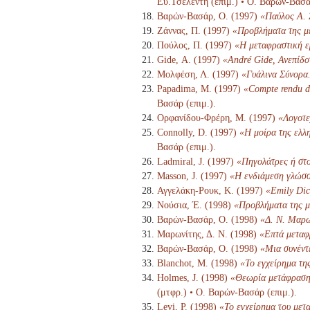
Ευ.Τσελέντη (επιμ.) • Ο. Βαρών-Βασάρ
Βαρών-Βασάρ, Ο. (1997)
«Παύλος Α. 
Ζάννας, Π. (1997)
«Προβλήματα της μ
Πούλος, Π. (1997)
«Η μεταφραστική ε
Gide, Α. (1997)
«André Gide, Ανεπίδο
Μολφέση, Λ. (1997)
«Γυάλινα Σύνορα
Papadima, M. (1997)
«Compte rendu d'
Βασάρ (επιμ.).
Ορφανίδου-Φρέρη, Μ. (1997)
«Λογοτε
Connolly, D. (1997)
«Η μοίρα της ελλη
Βασάρ (επιμ.).
Ladmiral, J. (1997)
«Πηγολάτρες ή στ
Masson, J. (1997)
«Η ενδιάμεση γλώσ
Αγγελάκη-Ρουκ, Κ. (1997)
«Emily Dic
Νούσια, Έ. (1998)
«Προβλήματα της μ
Βαρών-Βασάρ, Ο. (1998)
«Δ. Ν. Μαρω
Μαρωνίτης, Δ. Ν. (1998)
«Επτά μεταφ
Βαρών-Βασάρ, Ο. (1998)
«Μια συνέντ
Blanchot, M. (1998)
«Το εγχείρημα τη
Holmes, J. (1998)
«Θεωρία μετάφρασης
(μτφρ.) • Ο. Βαρών-Βασάρ (επιμ.).
Levi, P. (1998)
«Το εγχείρημα του μετ