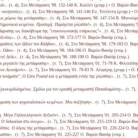
κά».
. (τ. 4), Στο Μετάφραση '98. 132-140 Κ. Κολλέτ (μτφρ.) • Ο. Βαρών-Βασά
 νοοτροπίες».
. (τ. 4), Στο Μετάφραση '98. 141-146 Ευ. Τσελέντη (μτφρ.) • 
ως χώρος της μετάφρασης».
. (τ. 4), Στο Μετάφραση '98. 147-154 Β. Μπιτσώρ
τημονικού κειμένου. Προσοχή: Παράγεται γλώσσα!»
. (τ. 4), Στο Μετάφραση 
άφρασης ως διακύβευμα της "επικοινωνιακής επάρκειας"».
. (τ. 4), Στο Μετάφ
ξενίας».
. (τ. 4), Στο Μετάφραση '98. 172-177 Ο. Βαρών-Βασάρ (επιμ.).
αφράσεις των Ωδών του Κάλβου».
. (τ. 4), Στο Μετάφραση '98. 179-183 Ο. Βαρ
. Odes».
. (τ. 4), Στο Μετάφραση '98. 184-186 Ο. Βαρών-Βασάρ (επιμ.).
ενέ Λεΰς».
. (τ. 4), Στο Μετάφραση '98. 188-190 Ο. Βαρών-Βασάρ (επιμ.).
ι μεγαλείο της μετάφρασης».
. (τ. 7), Στο Μετάφραση '01. 71-78 K. Φιλιππίδη
ον Λεοπάρντι».
. (τ. 7), Στο Μετάφραση '01. 79-83 N. Αλιφέρης (μτφρ.) • Ο.
α ποιήματα": Ο Ezra Pound και η μετάφραση εντός της γλώσσας».
. (τ. 7), Στ
γκεκορδυλημένος. Σχόλιο για τον εμπαθή μεταφραστή Παπαδιαμάντη».
. (τ. 7
φραση των ψυχαναλυτικών κειμένων. Μια συζήτηση».
. (τ. 7), Στο Μετάφραση 
η. Μέγα Γαλλοελληνικόν Λεξικόν».
. (τ. 7), Στο Μετάφραση '01. 205-214 Ο. Β
Ο Sebastian στο όνειρο».
. (τ. 7), Στο Μετάφραση '01. 215-219 Ο. Βαρών-Βασ
ύτσος. Ο λόγος της μετάφρασης».
. (τ. 7), Στο Μετάφραση '01. 220-224 Ο. Βα
λασσα».
. (τ. 7), Στο Μετάφραση '01. 225-227 Ο. Βαρών-Βασάρ (επιμ.).