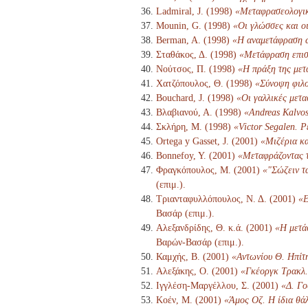
Ladmiral, J. (1998)
«Μεταφρασεολογι
Mounin, G. (1998)
«Οι γλώσσες και οι
Berman, A. (1998)
«Η αναμετάφραση 
Σταθάκος, Δ. (1998)
«Μετάφραση επισ
Νούτσος, Π. (1998)
«Η πράξη της μετ
Χατζόπουλος, Θ. (1998)
«Σύνοψη φιλο
Bouchard, J. (1998)
«Οι γαλλικές μετ
Βλαβιανού, Α. (1998)
«Andreas Kalvos
Σκλήρη, Μ. (1998)
«Victor Segalen. Ρ
Ortega y Gasset, J. (2001)
«Μιζέρια κα
Bonnefoy, Y. (2001)
«Μεταφράζοντας τ
Φραγκόπουλος, Μ. (2001)
«"Σώζειν τ
(επιμ.).
Τριανταφυλλόπουλος, Ν. Δ. (2001)
«Ε
Βασάρ (επιμ.).
Αλεξανδρίδης, Θ. κ.ά. (2001)
«Η μετά
Βαρών-Βασάρ (επιμ.).
Καμχής, Β. (2001)
«Αντωνίου Θ. Ηπίτ
Αλεξάκης, Ο. (2001)
«Γκέοργκ Τρακλ. 
Ιγγλέση-Μαργέλλου, Σ. (2001)
«Δ. Γο
Κοέν, Μ. (2001)
«Άμος Οζ. Η ίδια θά