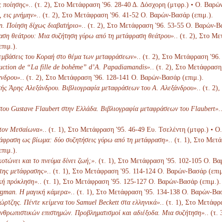
 ποίησης».
. (τ. 2), Στο Μετάφραση '96. 28-40 Δ. Δόσχορη (μτφρ.) • Ο. Βαρώ
 εις μνήμην».
. (τ. 2), Στο Μετάφραση '96. 41-52 Ο. Βαρών-Βασάρ (επιμ.).
. Ποίηση δίχως διαβατήριο».
. (τ. 2), Στο Μετάφραση '96. 53-55 Ο. Βαρών-Β
ση θεάτρου: Μια συζήτηση γύρω από τη μετάφραση θεάτρου».
. (τ. 2), Στο Μ
πιμ.).
εμβάσεις του Κοραή στο θέμα των μεταφράσεων».
. (τ. 2), Στο Μετάφραση '96
duction de “La fille de bohême” d’A. Papadiamandis».
. (τ. 2), Στο Μετάφραση
νδρου».
. (τ. 2), Στο Μετάφραση '96. 128-141 Ο. Βαρών-Βασάρ (επιμ.).
ής Άρης Αλεξάνδρου. Βιβλιογραφία μεταφράσεων του Α. Αλεξάνδρου».
. (τ. 2
του Gustave Flaubert στην Ελλάδα. Βιβλιογραφία μεταφράσεων του Flaubert».
στον Μεσαίωνα».
. (τ. 1), Στο Μετάφραση '95. 46-49 Ευ. Τσελέντη (μτφρ.) • Ο
άφραση ως βίωμα: δύο συζητήσεις γύρω από τη μετάφραση».
. (τ. 1), Στο Με
πιμ.).
οτώνει και το πνεύμα δίνει ζωή;»
. (τ. 1), Στο Μετάφραση '95. 102-105 Ο. Βα
 της μετάφρασης».
. (τ. 1), Στο Μετάφραση '95. 114-124 Ο. Βαρών-Βασάρ (επιμ
κή πρόκληση».
. (τ. 1), Στο Μετάφραση '95. 125-127 Ο. Βαρών-Βασάρ (επιμ.).
gman. Η μαγική κάμερα».
. (τ. 1), Στο Μετάφραση '95. 134-138 Ο. Βαρών-Βασ
ώρτζης. Πέντε κείμενα του Samuel Beckett στα ελληνικά».
. (τ. 1), Στο Μετάφ
θρωπιστικών επιστημών. Προβληματισμοί και αδιέξοδα. Μια συζήτηση».
. (τ