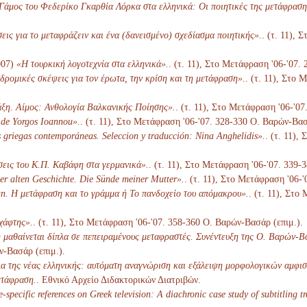
άμος του Φεδερίκο Γκαρθία Λόρκα στα ελληνικά: Οι ποιητικές της μετάφραση
ις για το μεταφράζειν και ένα (δανεισμένο) σχεδίασμα ποιητικής».
. (τ. 11),
007)
«Η τουρκική λογοτεχνία στα ελληνικά».
. (τ. 11), Στο Μετάφραση '06-'07.
ρομικές σκέψεις για τον έρωτα, την κρίση και τη μετάφραση».
. (τ. 11), Στο
ξη. Αίμος: Ανθολογία Βαλκανικής Ποίησης».
. (τ. 11), Στο Μετάφραση '06-'0
 de Yorgos Ioannou».
. (τ. 11), Στο Μετάφραση '06-'07. 328-330 Ο. Βαρών-Βασ
 griegas contemporáneas. Seleccion y traducción: Nina Anghelidis».
. (τ. 11),
εις του Κ.Π. Καβάφη στα γερμανικά».
. (τ. 11), Στο Μετάφραση '06-'07. 339-
er alten Geschichte. Die Sünde meiner Mutter».
. (τ. 11), Στο Μετάφραση '06-
n. Η μετάφραση και το γράμμα ή Το πανδοχείο του απόμακρου».
. (τ. 11), Στο
χάφτης».
. (τ. 11), Στο Μετάφραση '06-'07. 358-360 Ο. Βαρών-Βασάρ (επιμ.).
μαθαίνεται δίπλα σε πεπειραμένους μεταφραστές. Συνέντευξη της Ο. Βαρών-Β
ν-Βασάρ (επιμ.).
α της νέας ελληνικής: αυτόματη αναγνώριση και εξάλειψη μορφολογικών αμφισ
ετάφραση.
. Εθνικό Αρχείο Διδακτορικών Διατριβών.
e-specific references on Greek television: A diachronic case study of subtitling tr