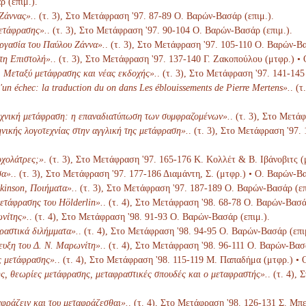
 (επιμ.).
Ζάννας».
. (τ. 3), Στο Μετάφραση '97. 87-89 Ο. Βαρών-Βασάρ (επιμ.).
ετάφρασης».
. (τ. 3), Στο Μετάφραση '97. 90-104 Ο. Βαρών-Βασάρ (επιμ.).
ργασία του Παύλου Ζάννα».
. (τ. 3), Στο Μετάφραση '97. 105-110 Ο. Βαρών-Βα
τη Επιστολή».
. (τ. 3), Στο Μετάφραση '97. 137-140 Γ. Ζακοπούλου (μτφρ.) •
. Μεταξύ μετάφρασης και νέας εκδοχής».
. (τ. 3), Στο Μετάφραση '97. 141-14
un échec: la traduction du on dans Les éblouissements de Pierre Mertens».
. (
χνική μετάφραση: η επαναδιατύπωση των συμφραζομένων».
. (τ. 3), Στο Μετά
νικής λογοτεχνίας στην αγγλική της μετάφραση».
. (τ. 3), Στο Μετάφραση '97.
οχολάτρες;»
. (τ. 3), Στο Μετάφραση '97. 165-176 Κ. Κολλέτ & Β. Ιβάνοβιτς (
σα».
. (τ. 3), Στο Μετάφραση '97. 177-186 Διαμάντη, Σ. (μτφρ.) • Ο. Βαρών-Βα
kinson, Ποιήματα».
. (τ. 3), Στο Μετάφραση '97. 187-189 Ο. Βαρών-Βασάρ (επ
ετάφρασης του Hölderlin».
. (τ. 4), Στο Μετάφραση '98. 68-78 Ο. Βαρών-Βασά
νίτης».
. (τ. 4), Στο Μετάφραση '98. 91-93 Ο. Βαρών-Βασάρ (επιμ.).
ραστικά διλήμματα».
. (τ. 4), Στο Μετάφραση '98. 94-95 Ο. Βαρών-Βασάρ (επι
ευξη του Δ. Ν. Μαρωνίτη».
. (τ. 4), Στο Μετάφραση '98. 96-111 Ο. Βαρών-Βασά
ς μετάφρασης».
. (τ. 4), Στο Μετάφραση '98. 115-119 Μ. Παπαδήμα (μτφρ.) • 
, θεωρίες μετάφρασης, μεταφραστικές σπουδές και ο μεταφραστής».
. (τ. 4),
αφράζειν και του μεταφράζεσθαι».
. (τ. 4), Στο Μετάφραση '98. 126-131 Σ. Μπ