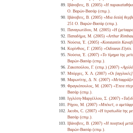
Ιβάνοβιτς, Β. (2005)
«Η παρακαταθήκη 
Ο. Βαρών-Βασάρ (επιμ.).
Ιβάνοβιτς, Β. (2005)
«Μια διπλή θερβα
251 Ο. Βαρών-Βασάρ (επιμ.).
Παναγιωτίδου, Μ. (2005)
«Η (μεταφρα
Παπαδήμα, Μ. (2005)
«Arthur Rimbau
Νούσια, Έ. (2005)
«Konstantin Kavafi
Κορίνθιος, Γ. (2005)
«Odisseas Elytis.
Νούσια, Έ. (2007)
«Το τίμημα της μετ
Βαρών-Βασάρ (επιμ.).
Ζακοπούλου, Γ. (επιμ.) (2007)
«Αχιλλ
Μπόρχες, Χ. Λ. (2007)
«Οι [αγγλικές
Μαρωνίτης, Δ. Ν. (2007)
«Μεταφράζον
Φραγκόπουλος, Μ. (2007)
«Έπεα πτερ
Βασάρ (επιμ.).
Ιγγλέση-Μαργέλλου, Σ. (2007)
«Ταξιδ
Ρήγου, Μ. (2007)
«Μπέκετ, ο αμετάφρ
Jacobs, C. (2007)
«Η τερατωδία της με
Βασάρ (επιμ.).
Ιβάνοβιτς, Β. (2007)
«Η ποιητική μετά
Βαρών-Βασάρ (επιμ.).