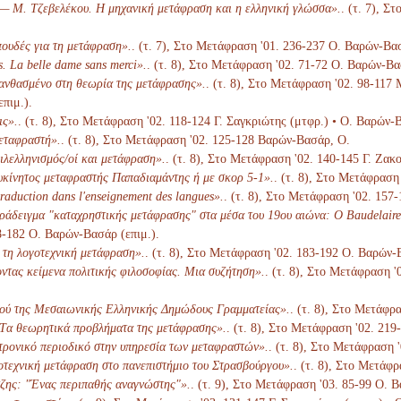
— Μ. Τζεβελέκου. Η μηχανική μετάφραση και η ελληνική γλώσσα».
. (τ. 7), 
ουδές για τη μετάφραση».
. (τ. 7), Στο Μετάφραση '01. 236-237 Ο. Βαρών-Βασ
. La belle dame sans merci».
. (τ. 8), Στο Μετάφραση '02. 71-72 Ο. Βαρών-Βα
λανθασμένο στη θεωρία της μετάφρασης».
. (τ. 8), Στο Μετάφραση '02. 98-117
επιμ.).
ις».
. (τ. 8), Στο Μετάφραση '02. 118-124 Γ. Σαγκριώτης (μτφρ.) • Ο. Βαρών-Β
μεταφραστή».
. (τ. 8), Στο Μετάφραση '02. 125-128 Βαρών-Βασάρ, Ο.
ιλελληνισμός/οί και μετάφραση».
. (τ. 8), Στο Μετάφραση '02. 140-145 Γ. Ζακ
υκίνητος μεταφραστής Παπαδιαμάντης ή με σκορ 5-1».
. (τ. 8), Στο Μετάφραση
traduction dans l'enseignement des langues».
. (τ. 8), Στο Μετάφραση '02. 157
ράδειγμα "καταχρηστικής μετάφρασης" στα μέσα του 19ου αιώνα: Ο Baudelaire
68-182 Ο. Βαρών-Βασάρ (επιμ.).
 τη λογοτεχνική μετάφραση».
. (τ. 8), Στο Μετάφραση '02. 183-192 Ο. Βαρών-
τας κείμενα πολιτικής φιλοσοφίας. Μια συζήτηση».
. (τ. 8), Στο Μετάφραση '
κού της Μεσαιωνικής Ελληνικής Δημώδους Γραμματείας».
. (τ. 8), Στο Μετάφρ
Tα θεωρητικά προβλήματα της μετάφρασης».
. (τ. 8), Στο Μετάφραση '02. 21
ρονικό περιοδικό στην υπηρεσία των μεταφραστών».
. (τ. 8), Στο Μετάφραση 
τεχνική μετάφραση στο πανεπιστήμιο του Στρασβούργου».
. (τ. 8), Στο Μετάφ
ζης: "Ένας περιπαθής αναγνώστης"».
. (τ. 9), Στο Μετάφραση '03. 85-99 Ο. 