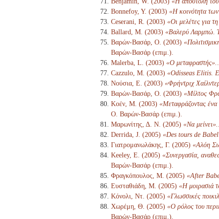
Benjamin, W. (2003)
«Η αποστολή του
Bonnefoy, Y. (2003)
«Η κοινότητα των
Ceserani, R. (2003)
«Οι μελέτες για τ
Ballard, M. (2003)
«Βαλερύ Λαρμπώ. Έ
Βαρών-Βασάρ, Ο. (2003)
«Πολιτισμικ
Βαρών-Βασάρ (επιμ.).
Malerba, L. (2003)
«Ο μεταφραστής».
Cazzulo, M. (2003)
«Odisseas Elitis. E
Νούσια, Ε. (2003)
«Φρήντριχ Χαίλντερ
Βαρών-Βασάρ, Ο. (2003)
«Μίλτος Φρα
Κοέν, Μ. (2003)
«Μεταφράζοντας ένα ι
Ο. Βαρών-Βασάρ (επιμ.).
Μαρωνίτης, Δ. Ν. (2005)
«Να μείνει».
Derrida, J. (2005)
«Des tours de Babel
Γιατρομανωλάκης, Γ. (2005)
«Αλόη Σι
Keeley, E. (2005)
«Συνεργασία, αναθε
Βαρών-Βασάρ (επιμ.).
Φραγκόπουλος, Μ. (2005)
«After Babe
Ευσταθιάδη, Μ. (2005)
«Η μοιρασιά τ
Κόνολι, Ντ. (2005)
«Γλωσσικές ποικιλ
Χωρέμη, Θ. (2005)
«Ο ρόλος του περι
Βαρών-Βασάρ (επιμ.).