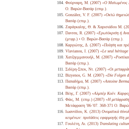
Φούρναρη, Μ. (2007)
«Ο Ματωμένος Γ
Ο. Βαρών-Βασάρ (επιμ.).
González, V. F. (2007)
«Οκτώ σημειώσε
Βασάρ (επιμ.).
Ζαράγκαλης, Θ. & Χαρισιάδου Μ. (2
Davreu, R. (2007)
«Ερωτόκριση ή Αναδ
(μτφρ.) • Ο. Βαρών-Βασάρ (επιμ.).
Καργιώτης, Δ. (2007)
«Ποίηση και πρά
Vlavianou, I. (2007)
«Le seul héritage
Χατζηεμμανουήλ, Μ. (2007)
«Poetisas
Βασάρ (επιμ.).
Σιδέρη-Σπεκ, Ντ. (2007)
«Οι μεταφράσ
Bizyenos, G. M. (2007)
«Die Folgen d
Παπαδήμα, Μ. (2007)
«Antoine Berma
Βασάρ (επιμ.).
Βέης, Γ. (2007)
«Αλμπέρ Κοέν. Καρφο
Φάις, Μ. (επιμ.) (2007)
«Η μετάφραση 
Μετάφραση '06-'07. 368-371 Ο. Βαρώ
Ιωαννίδου, Κ. (2013)
Ονοματικά σύνολ
κειμένων: προτάσεις εφαρμογής στη μ
Γουλέτη, Αι. (2013)
Translating cultur