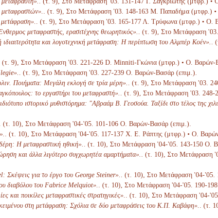
 μεταφραστή».
. (τ. 9), Στο Μετάφραση '03. 131-147 Γ. Σαγκριώτης (μτφρ.) •
 μεταφραστών».
. (τ. 9), Στο Μετάφραση '03. 148-163 Μ. Παπαδήμα (μτφρ.) •
η μετάφραση».
. (τ. 9), Στο Μετάφραση '03. 165-177 Λ. Τρύφωνα (μτφρ.) • Ο. 
νθερμος μεταφραστής, ερασιτέχνης θεωρητικός».
. (τ. 9), Στο Μετάφραση '0
ή ιδιαιτερότητα και λογοτεχνική μετάφραση: Η περίπτωση του Αλμπέρ Κοέν».
. 
. (τ. 9), Στο Μετάφραση '03. 221-226 D. Minniti-Γκώνια (μτφρ.) • Ο. Βαρών-
legie».
. (τ. 9), Στο Μετάφραση '03. 227-239 Ο. Βαρών-Βασάρ (επιμ.).
λιν. Ποιήματα: Μεγάλη εκλογή σε τρία μέρη».
. (τ. 9), Στο Μετάφραση '03. 2
γκόπουλος: το εργαστήρι του μεταφραστή».
. (τ. 9), Στο Μετάφραση '03. 248
διότυπο ιστορικό μυθιστόρημα: "Αβραάμ Β. Γεοσούα. Ταξίδι στο τέλος της χιλι
. (τ. 10), Στο Μετάφραση '04-'05. 101-106 Ο. Βαρών-Βασάρ (επιμ.).
».
. (τ. 10), Στο Μετάφραση '04-'05. 117-137 Χ. Ε. Ράπτης (μτφρ.) • Ο. Βαρώ
δέρη: Η μεταφραστική ηθική».
. (τ. 10), Στο Μετάφραση '04-'05. 143-150 Ο. 
ώρηση και άλλα λιγότερο συγχωρητέα αμαρτήματα».
. (τ. 10), Στο Μετάφραση '
l: Σκέψεις για το έργο του George Steiner».
. (τ. 10), Στο Μετάφραση '04-'05
ου διαβόλου του Fabrice Melquiot».
. (τ. 10), Στο Μετάφραση '04-'05. 190-19
ίες και ποικίλες μεταφραστικές στρατηγικές».
. (τ. 10), Στο Μετάφραση '04-'0
κειμένου στη μετάφραση: Σχόλια σε δύο μεταφράσεις του Κ.Π. Καβάφη».
. (τ. 