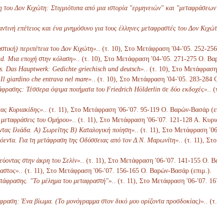
του Δον Κιχώτη: Στιγμιότυπα από μια ιστορία "ερμηνειών" και "μεταφράσεων
ντινή επέτειος και ένα μνημόσυνο για τους έλληνες μεταφραστές του Δον Κιχώτ
στική) περιπέτεια του Δον Κιχώτη».
. (τ. 10), Στο Μετάφραση '04-'05. 252-25
d. Μια εποχή στην κόλαση».
. (τ. 10), Στο Μετάφραση '04-'05. 271-275 Ο. Βα
s. Das Hauptwerk: Gedichte griechisch und deutsch».
. (τ. 10), Στο Μετάφραση
 Il giardino che entrava nel mare».
. (τ. 10), Στο Μετάφραση '04-'05. 283-284
άφρασης: Τέσσερα όψιμα ποιήματα του Friedrich Hölderlin σε δύο εκδοχές».
. 
έας Κυριακίδης».
. (τ. 11), Στο Μετάφραση '06-'07. 95-119 Ο. Βαρών-Βασάρ (ε
] μεταφράσεις του Ομήρου».
. (τ. 11), Στο Μετάφραση '06-'07. 121-128 Α. Κυρ
τας Ιλιάδα. Α) Σωρείτης Β) Καταλογική ποίηση».
. (τ. 11), Στο Μετάφραση '0
όεντα. Για τη μετάφραση της Οδύσσειας από τον Δ.Ν. Μαρωνίτη».
. (τ. 11), Σ
εύοντας στην άκρη του Σελίν».
. (τ. 11), Στο Μετάφραση '06-'07. 141-155 Ο. 
αστος».
. (τ. 11), Στο Μετάφραση '06-'07. 156-165 Ο. Βαρών-Βασάρ (επιμ.).
τάφρασης. "Το μέλημα του μεταφραστή"».
. (τ. 11), Στο Μετάφραση '06-'07. 1
φραση: Ένα βίωμα. (Το μονόγραμμα στον δικό μου ορίζοντα προσδοκίας)».
. (