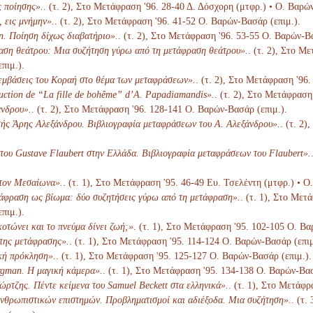
 ποίησης».
. (τ. 2), Στο Μετάφραση '96. 28-40 Δ. Δόσχορη (μτφρ.) • Ο. Βαρώ
 εις μνήμην».
. (τ. 2), Στο Μετάφραση '96. 41-52 Ο. Βαρών-Βασάρ (επιμ.).
. Ποίηση δίχως διαβατήριο».
. (τ. 2), Στο Μετάφραση '96. 53-55 Ο. Βαρών-Β
ση θεάτρου: Μια συζήτηση γύρω από τη μετάφραση θεάτρου».
. (τ. 2), Στο Μ
πιμ.).
εμβάσεις του Κοραή στο θέμα των μεταφράσεων».
. (τ. 2), Στο Μετάφραση '96
duction de “La fille de bohême” d’A. Papadiamandis».
. (τ. 2), Στο Μετάφραση
νδρου».
. (τ. 2), Στο Μετάφραση '96. 128-141 Ο. Βαρών-Βασάρ (επιμ.).
ής Άρης Αλεξάνδρου. Βιβλιογραφία μεταφράσεων του Α. Αλεξάνδρου».
. (τ. 2
του Gustave Flaubert στην Ελλάδα. Βιβλιογραφία μεταφράσεων του Flaubert».
στον Μεσαίωνα».
. (τ. 1), Στο Μετάφραση '95. 46-49 Ευ. Τσελέντη (μτφρ.) • Ο
άφραση ως βίωμα: δύο συζητήσεις γύρω από τη μετάφραση».
. (τ. 1), Στο Με
πιμ.).
οτώνει και το πνεύμα δίνει ζωή;»
. (τ. 1), Στο Μετάφραση '95. 102-105 Ο. Βα
 της μετάφρασης».
. (τ. 1), Στο Μετάφραση '95. 114-124 Ο. Βαρών-Βασάρ (επιμ
κή πρόκληση».
. (τ. 1), Στο Μετάφραση '95. 125-127 Ο. Βαρών-Βασάρ (επιμ.).
gman. Η μαγική κάμερα».
. (τ. 1), Στο Μετάφραση '95. 134-138 Ο. Βαρών-Βασ
ώρτζης. Πέντε κείμενα του Samuel Beckett στα ελληνικά».
. (τ. 1), Στο Μετάφ
θρωπιστικών επιστημών. Προβληματισμοί και αδιέξοδα. Μια συζήτηση».
. (τ