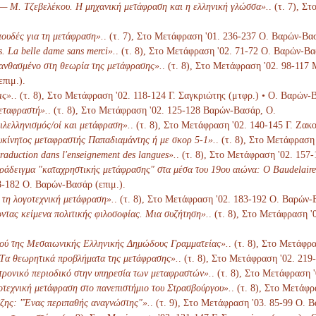
— Μ. Τζεβελέκου. Η μηχανική μετάφραση και η ελληνική γλώσσα».
. (τ. 7), 
ουδές για τη μετάφραση».
. (τ. 7), Στο Μετάφραση '01. 236-237 Ο. Βαρών-Βασ
. La belle dame sans merci».
. (τ. 8), Στο Μετάφραση '02. 71-72 Ο. Βαρών-Βα
λανθασμένο στη θεωρία της μετάφρασης».
. (τ. 8), Στο Μετάφραση '02. 98-117
επιμ.).
ις».
. (τ. 8), Στο Μετάφραση '02. 118-124 Γ. Σαγκριώτης (μτφρ.) • Ο. Βαρών-Β
μεταφραστή».
. (τ. 8), Στο Μετάφραση '02. 125-128 Βαρών-Βασάρ, Ο.
ιλελληνισμός/οί και μετάφραση».
. (τ. 8), Στο Μετάφραση '02. 140-145 Γ. Ζακ
υκίνητος μεταφραστής Παπαδιαμάντης ή με σκορ 5-1».
. (τ. 8), Στο Μετάφραση
traduction dans l'enseignement des langues».
. (τ. 8), Στο Μετάφραση '02. 157
ράδειγμα "καταχρηστικής μετάφρασης" στα μέσα του 19ου αιώνα: Ο Baudelaire
68-182 Ο. Βαρών-Βασάρ (επιμ.).
 τη λογοτεχνική μετάφραση».
. (τ. 8), Στο Μετάφραση '02. 183-192 Ο. Βαρών-
τας κείμενα πολιτικής φιλοσοφίας. Μια συζήτηση».
. (τ. 8), Στο Μετάφραση '
κού της Μεσαιωνικής Ελληνικής Δημώδους Γραμματείας».
. (τ. 8), Στο Μετάφρ
Tα θεωρητικά προβλήματα της μετάφρασης».
. (τ. 8), Στο Μετάφραση '02. 21
ρονικό περιοδικό στην υπηρεσία των μεταφραστών».
. (τ. 8), Στο Μετάφραση 
τεχνική μετάφραση στο πανεπιστήμιο του Στρασβούργου».
. (τ. 8), Στο Μετάφ
ζης: "Ένας περιπαθής αναγνώστης"».
. (τ. 9), Στο Μετάφραση '03. 85-99 Ο. 