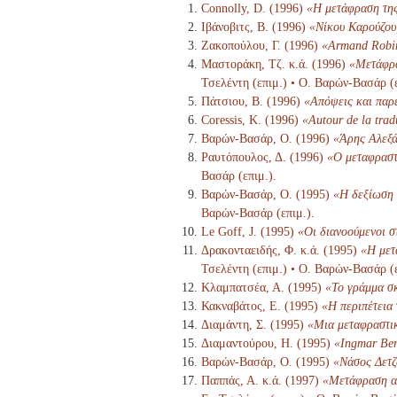
Connolly, D. (1996)
«Η μετάφραση της
Ιβάνοβιτς, Β. (1996)
«Νίκου Καρούζου,
Ζακοπούλου, Γ. (1996)
«Armand Robin
Μαστοράκη, Τζ. κ.ά. (1996)
«Μετάφρα
Τσελέντη (επιμ.) • Ο. Βαρών-Βασάρ (ε
Πάτσιου, Β. (1996)
«Απόψεις και παρ
Coressis, Κ. (1996)
«Autour de la tra
Βαρών-Βασάρ, Ο. (1996)
«Άρης Αλεξά
Ραυτόπουλος, Δ. (1996)
«Ο μεταφραστ
Βασάρ (επιμ.).
Βαρών-Βασάρ, Ο. (1995)
«Η δεξίωση 
Βαρών-Βασάρ (επιμ.).
Le Goff, J. (1995)
«Οι διανοούμενοι 
Δρακονταειδής, Φ. κ.ά. (1995)
«Η μετ
Τσελέντη (επιμ.) • Ο. Βαρών-Βασάρ (ε
Κλαμπατσέα, Α. (1995)
«Το γράμμα σκ
Κακναβάτος, Ε. (1995)
«Η περιπέτεια
Διαμάντη, Σ. (1995)
«Μια μεταφραστι
Διαμαντούρου, Η. (1995)
«Ingmar Ber
Βαρών-Βασάρ, Ο. (1995)
«Νάσος Δετζ
Παππάς, Α. κ.ά. (1997)
«Μετάφραση αν