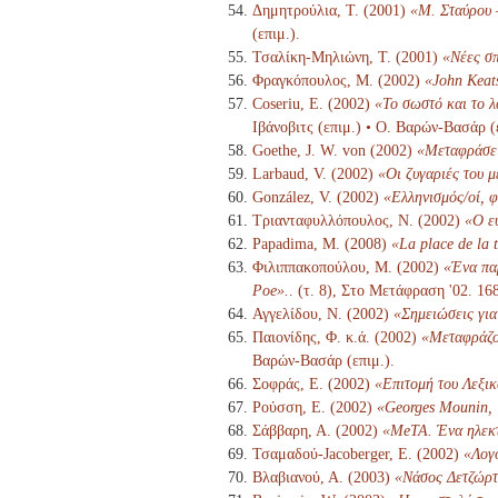
Δημητρούλια, Τ. (2001)
«Μ. Σταύρου 
(επιμ.).
Τσαλίκη-Μηλιώνη, Τ. (2001)
«Νέες σπ
Φραγκόπουλος, Μ. (2002)
«John Keats
Coseriu, E. (2002)
«Το σωστό και το 
Ιβάνοβιτς (επιμ.) • Ο. Βαρών-Βασάρ (
Goethe, J. W. von (2002)
«Μεταφράσε
Larbaud, V. (2002)
«Οι ζυγαριές του 
González, V. (2002)
«Ελληνισμός/οί, φ
Τριανταφυλλόπουλος, Ν. (2002)
«Ο ε
Papadima, M. (2008)
«La place de la 
Φιλιππακοπούλου, Μ. (2002)
«Ένα πα
Poe».
. (τ. 8), Στο Μετάφραση '02. 1
Αγγελίδου, Ν. (2002)
«Σημειώσεις για
Παιονίδης, Φ. κ.ά. (2002)
«Μεταφράζον
Βαρών-Βασάρ (επιμ.).
Σοφράς, Ε. (2002)
«Επιτομή του Λεξι
Ρούσση, Ε. (2002)
«Georges Mounin, 
Σάββαρη, Α. (2002)
«MeTA. Ένα ηλεκτ
Τσαμαδού-Jacoberger, Ε. (2002)
«Λογο
Βλαβιανού, Α. (2003)
«Νάσος Δετζώρτ