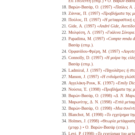
Ευ.Τσελέντη (επιμ.) • Ο. Βαρών-Βασάρ
Βαρών-Βασάρ, Ο. (1997)
«Παύλος Α. 
Ζάννας, Π. (1997)
«Προβλήματα της μ
Πούλος, Π. (1997)
«Η μεταφραστική ε
Gide, Α. (1997)
«André Gide, Ανεπίδο
Μολφέση, Λ. (1997)
«Γυάλινα Σύνορα
Papadima, M. (1997)
«Compte rendu d'
Βασάρ (επιμ.).
Ορφανίδου-Φρέρη, Μ. (1997)
«Λογοτε
Connolly, D. (1997)
«Η μοίρα της ελλη
Βασάρ (επιμ.).
Ladmiral, J. (1997)
«Πηγολάτρες ή στ
Masson, J. (1997)
«Η ενδιάμεση γλώσ
Αγγελάκη-Ρουκ, Κ. (1997)
«Emily Dic
Νούσια, Έ. (1998)
«Προβλήματα της μ
Βαρών-Βασάρ, Ο. (1998)
«Δ. Ν. Μαρω
Μαρωνίτης, Δ. Ν. (1998)
«Επτά μεταφ
Βαρών-Βασάρ, Ο. (1998)
«Μια συνέντ
Blanchot, M. (1998)
«Το εγχείρημα τη
Holmes, J. (1998)
«Θεωρία μετάφρασης
(μτφρ.) • Ο. Βαρών-Βασάρ (επιμ.).
Levi, P. (1998)
«Το εγχείρημα του μετ