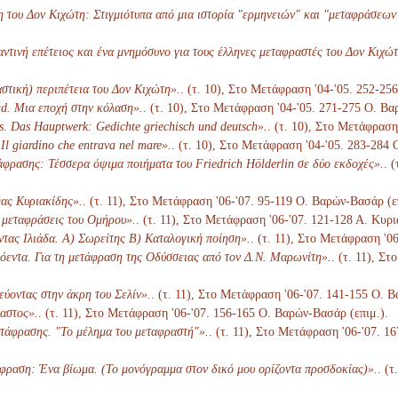
του Δον Κιχώτη: Στιγμιότυπα από μια ιστορία "ερμηνειών" και "μεταφράσεων
ντινή επέτειος και ένα μνημόσυνο για τους έλληνες μεταφραστές του Δον Κιχώτ
στική) περιπέτεια του Δον Κιχώτη».
. (τ. 10), Στο Μετάφραση '04-'05. 252-25
d. Μια εποχή στην κόλαση».
. (τ. 10), Στο Μετάφραση '04-'05. 271-275 Ο. Βα
s. Das Hauptwerk: Gedichte griechisch und deutsch».
. (τ. 10), Στο Μετάφραση
 Il giardino che entrava nel mare».
. (τ. 10), Στο Μετάφραση '04-'05. 283-284
άφρασης: Τέσσερα όψιμα ποιήματα του Friedrich Hölderlin σε δύο εκδοχές».
. 
έας Κυριακίδης».
. (τ. 11), Στο Μετάφραση '06-'07. 95-119 Ο. Βαρών-Βασάρ (ε
] μεταφράσεις του Ομήρου».
. (τ. 11), Στο Μετάφραση '06-'07. 121-128 Α. Κυρ
τας Ιλιάδα. Α) Σωρείτης Β) Καταλογική ποίηση».
. (τ. 11), Στο Μετάφραση '0
όεντα. Για τη μετάφραση της Οδύσσειας από τον Δ.Ν. Μαρωνίτη».
. (τ. 11), Σ
εύοντας στην άκρη του Σελίν».
. (τ. 11), Στο Μετάφραση '06-'07. 141-155 Ο. 
αστος».
. (τ. 11), Στο Μετάφραση '06-'07. 156-165 Ο. Βαρών-Βασάρ (επιμ.).
τάφρασης. "Το μέλημα του μεταφραστή"».
. (τ. 11), Στο Μετάφραση '06-'07. 1
φραση: Ένα βίωμα. (Το μονόγραμμα στον δικό μου ορίζοντα προσδοκίας)».
. (