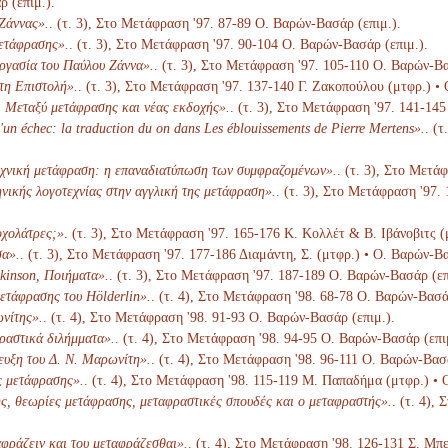
 (επιμ.).
Ζάννας».
. (τ. 3), Στο Μετάφραση '97. 87-89 Ο. Βαρών-Βασάρ (επιμ.).
ετάφρασης».
. (τ. 3), Στο Μετάφραση '97. 90-104 Ο. Βαρών-Βασάρ (επιμ.).
ργασία του Παύλου Ζάννα».
. (τ. 3), Στο Μετάφραση '97. 105-110 Ο. Βαρών-Βα
τη Επιστολή».
. (τ. 3), Στο Μετάφραση '97. 137-140 Γ. Ζακοπούλου (μτφρ.) •
. Μεταξύ μετάφρασης και νέας εκδοχής».
. (τ. 3), Στο Μετάφραση '97. 141-14
un échec: la traduction du on dans Les éblouissements de Pierre Mertens».
. (
χνική μετάφραση: η επαναδιατύπωση των συμφραζομένων».
. (τ. 3), Στο Μετά
νικής λογοτεχνίας στην αγγλική της μετάφραση».
. (τ. 3), Στο Μετάφραση '97.
οχολάτρες;»
. (τ. 3), Στο Μετάφραση '97. 165-176 Κ. Κολλέτ & Β. Ιβάνοβιτς (
σα».
. (τ. 3), Στο Μετάφραση '97. 177-186 Διαμάντη, Σ. (μτφρ.) • Ο. Βαρών-Βα
kinson, Ποιήματα».
. (τ. 3), Στο Μετάφραση '97. 187-189 Ο. Βαρών-Βασάρ (επ
ετάφρασης του Hölderlin».
. (τ. 4), Στο Μετάφραση '98. 68-78 Ο. Βαρών-Βασά
νίτης».
. (τ. 4), Στο Μετάφραση '98. 91-93 Ο. Βαρών-Βασάρ (επιμ.).
ραστικά διλήμματα».
. (τ. 4), Στο Μετάφραση '98. 94-95 Ο. Βαρών-Βασάρ (επι
ευξη του Δ. Ν. Μαρωνίτη».
. (τ. 4), Στο Μετάφραση '98. 96-111 Ο. Βαρών-Βασά
ς μετάφρασης».
. (τ. 4), Στο Μετάφραση '98. 115-119 Μ. Παπαδήμα (μτφρ.) • 
, θεωρίες μετάφρασης, μεταφραστικές σπουδές και ο μεταφραστής».
. (τ. 4),
αφράζειν και του μεταφράζεσθαι».
. (τ. 4), Στο Μετάφραση '98. 126-131 Σ. Μπ