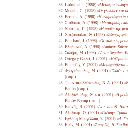
Ladmiral, J. (1998)
«Μεταφρασεολογι
Mounin, G. (1998)
«Οι γλώσσες και οι
Berman, A. (1998)
«Η αναμετάφραση 
Σταθάκος, Δ. (1998)
«Μετάφραση επισ
Νούτσος, Π. (1998)
«Η πράξη της μετ
Χατζόπουλος, Θ. (1998)
«Σύνοψη φιλο
Bouchard, J. (1998)
«Οι γαλλικές μετ
Βλαβιανού, Α. (1998)
«Andreas Kalvos
Σκλήρη, Μ. (1998)
«Victor Segalen. Ρ
Ortega y Gasset, J. (2001)
«Μιζέρια κα
Bonnefoy, Y. (2001)
«Μεταφράζοντας τ
Φραγκόπουλος, Μ. (2001)
«"Σώζειν τ
(επιμ.).
Τριανταφυλλόπουλος, Ν. Δ. (2001)
«Ε
Βασάρ (επιμ.).
Αλεξανδρίδης, Θ. κ.ά. (2001)
«Η μετά
Βαρών-Βασάρ (επιμ.).
Καμχής, Β. (2001)
«Αντωνίου Θ. Ηπίτ
Αλεξάκης, Ο. (2001)
«Γκέοργκ Τρακλ. 
Ιγγλέση-Μαργέλλου, Σ. (2001)
«Δ. Γο
Κοέν, Μ. (2001)
«Άμος Οζ. Η ίδια θά