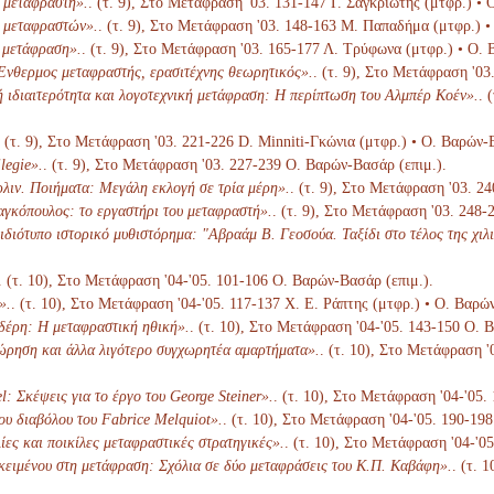
 μεταφραστή».
. (τ. 9), Στο Μετάφραση '03. 131-147 Γ. Σαγκριώτης (μτφρ.) •
 μεταφραστών».
. (τ. 9), Στο Μετάφραση '03. 148-163 Μ. Παπαδήμα (μτφρ.) •
η μετάφραση».
. (τ. 9), Στο Μετάφραση '03. 165-177 Λ. Τρύφωνα (μτφρ.) • Ο. 
νθερμος μεταφραστής, ερασιτέχνης θεωρητικός».
. (τ. 9), Στο Μετάφραση '0
ή ιδιαιτερότητα και λογοτεχνική μετάφραση: Η περίπτωση του Αλμπέρ Κοέν».
. 
. (τ. 9), Στο Μετάφραση '03. 221-226 D. Minniti-Γκώνια (μτφρ.) • Ο. Βαρών-
legie».
. (τ. 9), Στο Μετάφραση '03. 227-239 Ο. Βαρών-Βασάρ (επιμ.).
λιν. Ποιήματα: Μεγάλη εκλογή σε τρία μέρη».
. (τ. 9), Στο Μετάφραση '03. 2
γκόπουλος: το εργαστήρι του μεταφραστή».
. (τ. 9), Στο Μετάφραση '03. 248
διότυπο ιστορικό μυθιστόρημα: "Αβραάμ Β. Γεοσούα. Ταξίδι στο τέλος της χιλι
. (τ. 10), Στο Μετάφραση '04-'05. 101-106 Ο. Βαρών-Βασάρ (επιμ.).
».
. (τ. 10), Στο Μετάφραση '04-'05. 117-137 Χ. Ε. Ράπτης (μτφρ.) • Ο. Βαρώ
δέρη: Η μεταφραστική ηθική».
. (τ. 10), Στο Μετάφραση '04-'05. 143-150 Ο. 
ώρηση και άλλα λιγότερο συγχωρητέα αμαρτήματα».
. (τ. 10), Στο Μετάφραση '
l: Σκέψεις για το έργο του George Steiner».
. (τ. 10), Στο Μετάφραση '04-'05
ου διαβόλου του Fabrice Melquiot».
. (τ. 10), Στο Μετάφραση '04-'05. 190-19
ίες και ποικίλες μεταφραστικές στρατηγικές».
. (τ. 10), Στο Μετάφραση '04-'0
κειμένου στη μετάφραση: Σχόλια σε δύο μεταφράσεις του Κ.Π. Καβάφη».
. (τ. 