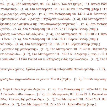
κά».
. (τ. 4), Στο Μετάφραση '98. 132-140 Κ. Κολλέτ (μτφρ.) • Ο. Βαρών-Βασά
 νοοτροπίες».
. (τ. 4), Στο Μετάφραση '98. 141-146 Ευ. Τσελέντη (μτφρ.) • 
ως χώρος της μετάφρασης».
. (τ. 4), Στο Μετάφραση '98. 147-154 Β. Μπιτσώρ
τημονικού κειμένου. Προσοχή: Παράγεται γλώσσα!»
. (τ. 4), Στο Μετάφραση 
άφρασης ως διακύβευμα της "επικοινωνιακής επάρκειας"».
. (τ. 4), Στο Μετάφ
ξενίας».
. (τ. 4), Στο Μετάφραση '98. 172-177 Ο. Βαρών-Βασάρ (επιμ.).
αφράσεις των Ωδών του Κάλβου».
. (τ. 4), Στο Μετάφραση '98. 179-183 Ο. Βαρ
. Odes».
. (τ. 4), Στο Μετάφραση '98. 184-186 Ο. Βαρών-Βασάρ (επιμ.).
ενέ Λεΰς».
. (τ. 4), Στο Μετάφραση '98. 188-190 Ο. Βαρών-Βασάρ (επιμ.).
ι μεγαλείο της μετάφρασης».
. (τ. 7), Στο Μετάφραση '01. 71-78 K. Φιλιππίδη
ον Λεοπάρντι».
. (τ. 7), Στο Μετάφραση '01. 79-83 N. Αλιφέρης (μτφρ.) • Ο.
α ποιήματα": Ο Ezra Pound και η μετάφραση εντός της γλώσσας».
. (τ. 7), Στ
γκεκορδυλημένος. Σχόλιο για τον εμπαθή μεταφραστή Παπαδιαμάντη».
. (τ. 7
φραση των ψυχαναλυτικών κειμένων. Μια συζήτηση».
. (τ. 7), Στο Μετάφραση 
η. Μέγα Γαλλοελληνικόν Λεξικόν».
. (τ. 7), Στο Μετάφραση '01. 205-214 Ο. Β
Ο Sebastian στο όνειρο».
. (τ. 7), Στο Μετάφραση '01. 215-219 Ο. Βαρών-Βασ
ύτσος. Ο λόγος της μετάφρασης».
. (τ. 7), Στο Μετάφραση '01. 220-224 Ο. Βα
λασσα».
. (τ. 7), Στο Μετάφραση '01. 225-227 Ο. Βαρών-Βασάρ (επιμ.).