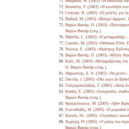
Benjamin, W. (2003)
«Η αποστολή του
Bonnefoy, Y. (2003)
«Η κοινότητα των
Ceserani, R. (2003)
«Οι μελέτες για τ
Ballard, M. (2003)
«Βαλερύ Λαρμπώ. Έ
Βαρών-Βασάρ, Ο. (2003)
«Πολιτισμικ
Βαρών-Βασάρ (επιμ.).
Malerba, L. (2003)
«Ο μεταφραστής».
Cazzulo, M. (2003)
«Odisseas Elitis. E
Νούσια, Ε. (2003)
«Φρήντριχ Χαίλντερ
Βαρών-Βασάρ, Ο. (2003)
«Μίλτος Φρα
Κοέν, Μ. (2003)
«Μεταφράζοντας ένα ι
Ο. Βαρών-Βασάρ (επιμ.).
Μαρωνίτης, Δ. Ν. (2005)
«Να μείνει».
Derrida, J. (2005)
«Des tours de Babel
Γιατρομανωλάκης, Γ. (2005)
«Αλόη Σι
Keeley, E. (2005)
«Συνεργασία, αναθε
Βαρών-Βασάρ (επιμ.).
Φραγκόπουλος, Μ. (2005)
«After Babe
Ευσταθιάδη, Μ. (2005)
«Η μοιρασιά τ
Κόνολι, Ντ. (2005)
«Γλωσσικές ποικιλ
Χωρέμη, Θ. (2005)
«Ο ρόλος του περι
Βαρών-Βασάρ (επιμ.).