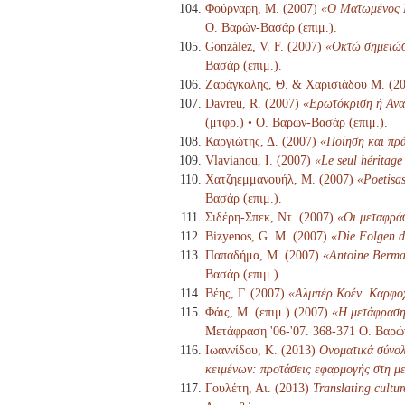
Φούρναρη, Μ. (2007)
«Ο Ματωμένος Γ
Ο. Βαρών-Βασάρ (επιμ.).
González, V. F. (2007)
«Οκτώ σημειώσε
Βασάρ (επιμ.).
Ζαράγκαλης, Θ. & Χαρισιάδου Μ. (2
Davreu, R. (2007)
«Ερωτόκριση ή Αναδ
(μτφρ.) • Ο. Βαρών-Βασάρ (επιμ.).
Καργιώτης, Δ. (2007)
«Ποίηση και πρά
Vlavianou, I. (2007)
«Le seul héritage
Χατζηεμμανουήλ, Μ. (2007)
«Poetisas
Βασάρ (επιμ.).
Σιδέρη-Σπεκ, Ντ. (2007)
«Οι μεταφράσ
Bizyenos, G. M. (2007)
«Die Folgen d
Παπαδήμα, Μ. (2007)
«Antoine Berma
Βασάρ (επιμ.).
Βέης, Γ. (2007)
«Αλμπέρ Κοέν. Καρφο
Φάις, Μ. (επιμ.) (2007)
«Η μετάφραση 
Μετάφραση '06-'07. 368-371 Ο. Βαρώ
Ιωαννίδου, Κ. (2013)
Ονοματικά σύνολ
κειμένων: προτάσεις εφαρμογής στη μ
Γουλέτη, Αι. (2013)
Translating cultur