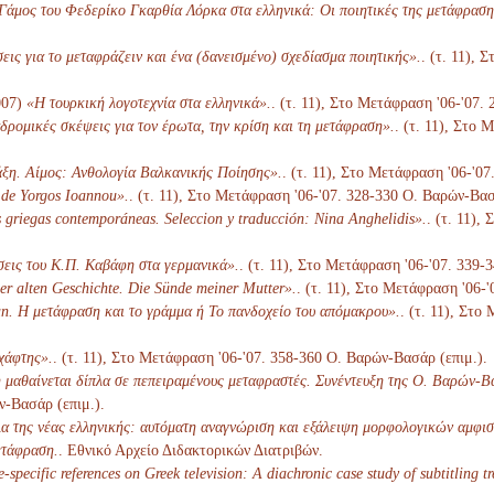
άμος του Φεδερίκο Γκαρθία Λόρκα στα ελληνικά: Οι ποιητικές της μετάφραση
ις για το μεταφράζειν και ένα (δανεισμένο) σχεδίασμα ποιητικής».
. (τ. 11),
007)
«Η τουρκική λογοτεχνία στα ελληνικά».
. (τ. 11), Στο Μετάφραση '06-'07.
ρομικές σκέψεις για τον έρωτα, την κρίση και τη μετάφραση».
. (τ. 11), Στο
ξη. Αίμος: Ανθολογία Βαλκανικής Ποίησης».
. (τ. 11), Στο Μετάφραση '06-'0
 de Yorgos Ioannou».
. (τ. 11), Στο Μετάφραση '06-'07. 328-330 Ο. Βαρών-Βασ
 griegas contemporáneas. Seleccion y traducción: Nina Anghelidis».
. (τ. 11),
εις του Κ.Π. Καβάφη στα γερμανικά».
. (τ. 11), Στο Μετάφραση '06-'07. 339-
er alten Geschichte. Die Sünde meiner Mutter».
. (τ. 11), Στο Μετάφραση '06-
n. Η μετάφραση και το γράμμα ή Το πανδοχείο του απόμακρου».
. (τ. 11), Στο
χάφτης».
. (τ. 11), Στο Μετάφραση '06-'07. 358-360 Ο. Βαρών-Βασάρ (επιμ.).
μαθαίνεται δίπλα σε πεπειραμένους μεταφραστές. Συνέντευξη της Ο. Βαρών-Β
ν-Βασάρ (επιμ.).
α της νέας ελληνικής: αυτόματη αναγνώριση και εξάλειψη μορφολογικών αμφισ
ετάφραση.
. Εθνικό Αρχείο Διδακτορικών Διατριβών.
e-specific references on Greek television: A diachronic case study of subtitling tr