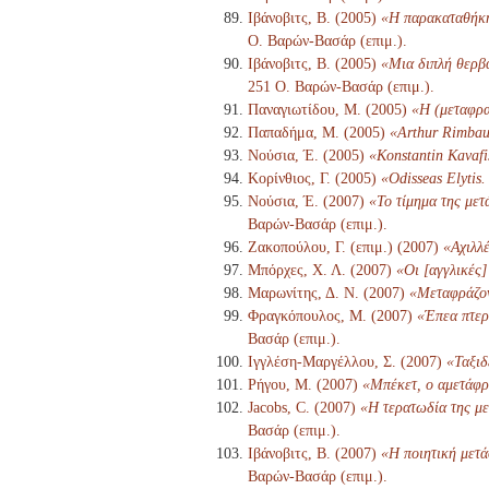
Ιβάνοβιτς, Β. (2005)
«Η παρακαταθήκη 
Ο. Βαρών-Βασάρ (επιμ.).
Ιβάνοβιτς, Β. (2005)
«Μια διπλή θερβα
251 Ο. Βαρών-Βασάρ (επιμ.).
Παναγιωτίδου, Μ. (2005)
«Η (μεταφρα
Παπαδήμα, Μ. (2005)
«Arthur Rimbau
Νούσια, Έ. (2005)
«Konstantin Kavafi
Κορίνθιος, Γ. (2005)
«Odisseas Elytis.
Νούσια, Έ. (2007)
«Το τίμημα της μετ
Βαρών-Βασάρ (επιμ.).
Ζακοπούλου, Γ. (επιμ.) (2007)
«Αχιλλ
Μπόρχες, Χ. Λ. (2007)
«Οι [αγγλικές
Μαρωνίτης, Δ. Ν. (2007)
«Μεταφράζον
Φραγκόπουλος, Μ. (2007)
«Έπεα πτερ
Βασάρ (επιμ.).
Ιγγλέση-Μαργέλλου, Σ. (2007)
«Ταξιδ
Ρήγου, Μ. (2007)
«Μπέκετ, ο αμετάφρ
Jacobs, C. (2007)
«Η τερατωδία της με
Βασάρ (επιμ.).
Ιβάνοβιτς, Β. (2007)
«Η ποιητική μετά
Βαρών-Βασάρ (επιμ.).