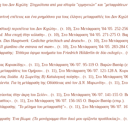
του Δον Κιχώτη: Στιγμιότυπα από μια ιστορία "ερμηνειών" και "μεταφράσεων
ντινή επέτειος και ένα μνημόσυνο για τους έλληνες μεταφραστές του Δον Κιχώτ
στική) περιπέτεια του Δον Κιχώτη».
. (τ. 10), Στο Μετάφραση '04-'05. 252-25
d. Μια εποχή στην κόλαση».
. (τ. 10), Στο Μετάφραση '04-'05. 271-275 Ο. Βα
s. Das Hauptwerk: Gedichte griechisch und deutsch».
. (τ. 10), Στο Μετάφραση
 Il giardino che entrava nel mare».
. (τ. 10), Στο Μετάφραση '04-'05. 283-284
άφρασης: Τέσσερα όψιμα ποιήματα του Friedrich Hölderlin σε δύο εκδοχές».
. 
έας Κυριακίδης».
. (τ. 11), Στο Μετάφραση '06-'07. 95-119 Ο. Βαρών-Βασάρ (ε
] μεταφράσεις του Ομήρου».
. (τ. 11), Στο Μετάφραση '06-'07. 121-128 Α. Κυρ
τας Ιλιάδα. Α) Σωρείτης Β) Καταλογική ποίηση».
. (τ. 11), Στο Μετάφραση '0
όεντα. Για τη μετάφραση της Οδύσσειας από τον Δ.Ν. Μαρωνίτη».
. (τ. 11), Σ
εύοντας στην άκρη του Σελίν».
. (τ. 11), Στο Μετάφραση '06-'07. 141-155 Ο. 
αστος».
. (τ. 11), Στο Μετάφραση '06-'07. 156-165 Ο. Βαρών-Βασάρ (επιμ.).
τάφρασης. "Το μέλημα του μεταφραστή"».
. (τ. 11), Στο Μετάφραση '06-'07. 1
φραση: Ένα βίωμα. (Το μονόγραμμα στον δικό μου ορίζοντα προσδοκίας)».
. (