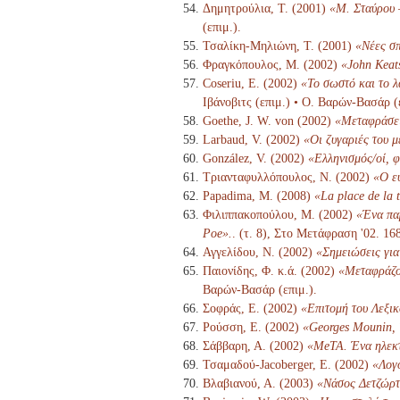
Δημητρούλια, Τ. (2001)
«Μ. Σταύρου 
(επιμ.).
Τσαλίκη-Μηλιώνη, Τ. (2001)
«Νέες σπ
Φραγκόπουλος, Μ. (2002)
«John Keats
Coseriu, E. (2002)
«Το σωστό και το 
Ιβάνοβιτς (επιμ.) • Ο. Βαρών-Βασάρ (
Goethe, J. W. von (2002)
«Μεταφράσε
Larbaud, V. (2002)
«Οι ζυγαριές του 
González, V. (2002)
«Ελληνισμός/οί, φ
Τριανταφυλλόπουλος, Ν. (2002)
«Ο ε
Papadima, M. (2008)
«La place de la 
Φιλιππακοπούλου, Μ. (2002)
«Ένα πα
Poe».
. (τ. 8), Στο Μετάφραση '02. 1
Αγγελίδου, Ν. (2002)
«Σημειώσεις για
Παιονίδης, Φ. κ.ά. (2002)
«Μεταφράζον
Βαρών-Βασάρ (επιμ.).
Σοφράς, Ε. (2002)
«Επιτομή του Λεξι
Ρούσση, Ε. (2002)
«Georges Mounin, 
Σάββαρη, Α. (2002)
«MeTA. Ένα ηλεκτ
Τσαμαδού-Jacoberger, Ε. (2002)
«Λογο
Βλαβιανού, Α. (2003)
«Νάσος Δετζώρτ