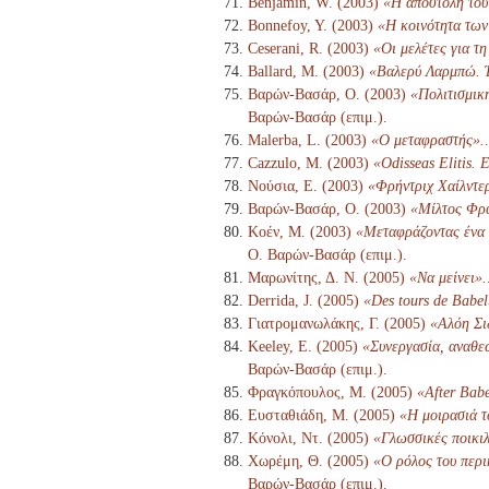
Benjamin, W. (2003)
«Η αποστολή του
Bonnefoy, Y. (2003)
«Η κοινότητα των
Ceserani, R. (2003)
«Οι μελέτες για τ
Ballard, M. (2003)
«Βαλερύ Λαρμπώ. Έ
Βαρών-Βασάρ, Ο. (2003)
«Πολιτισμικ
Βαρών-Βασάρ (επιμ.).
Malerba, L. (2003)
«Ο μεταφραστής».
Cazzulo, M. (2003)
«Odisseas Elitis. E
Νούσια, Ε. (2003)
«Φρήντριχ Χαίλντερ
Βαρών-Βασάρ, Ο. (2003)
«Μίλτος Φρα
Κοέν, Μ. (2003)
«Μεταφράζοντας ένα ι
Ο. Βαρών-Βασάρ (επιμ.).
Μαρωνίτης, Δ. Ν. (2005)
«Να μείνει».
Derrida, J. (2005)
«Des tours de Babel
Γιατρομανωλάκης, Γ. (2005)
«Αλόη Σι
Keeley, E. (2005)
«Συνεργασία, αναθε
Βαρών-Βασάρ (επιμ.).
Φραγκόπουλος, Μ. (2005)
«After Babe
Ευσταθιάδη, Μ. (2005)
«Η μοιρασιά τ
Κόνολι, Ντ. (2005)
«Γλωσσικές ποικιλ
Χωρέμη, Θ. (2005)
«Ο ρόλος του περι
Βαρών-Βασάρ (επιμ.).