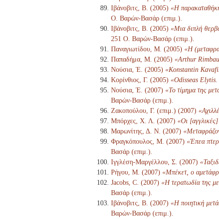
Ιβάνοβιτς, Β. (2005)
«Η παρακαταθήκη 
Ο. Βαρών-Βασάρ (επιμ.).
Ιβάνοβιτς, Β. (2005)
«Μια διπλή θερβα
251 Ο. Βαρών-Βασάρ (επιμ.).
Παναγιωτίδου, Μ. (2005)
«Η (μεταφρα
Παπαδήμα, Μ. (2005)
«Arthur Rimbau
Νούσια, Έ. (2005)
«Konstantin Kavafi
Κορίνθιος, Γ. (2005)
«Odisseas Elytis.
Νούσια, Έ. (2007)
«Το τίμημα της μετ
Βαρών-Βασάρ (επιμ.).
Ζακοπούλου, Γ. (επιμ.) (2007)
«Αχιλλ
Μπόρχες, Χ. Λ. (2007)
«Οι [αγγλικές
Μαρωνίτης, Δ. Ν. (2007)
«Μεταφράζον
Φραγκόπουλος, Μ. (2007)
«Έπεα πτερ
Βασάρ (επιμ.).
Ιγγλέση-Μαργέλλου, Σ. (2007)
«Ταξιδ
Ρήγου, Μ. (2007)
«Μπέκετ, ο αμετάφρ
Jacobs, C. (2007)
«Η τερατωδία της με
Βασάρ (επιμ.).
Ιβάνοβιτς, Β. (2007)
«Η ποιητική μετά
Βαρών-Βασάρ (επιμ.).