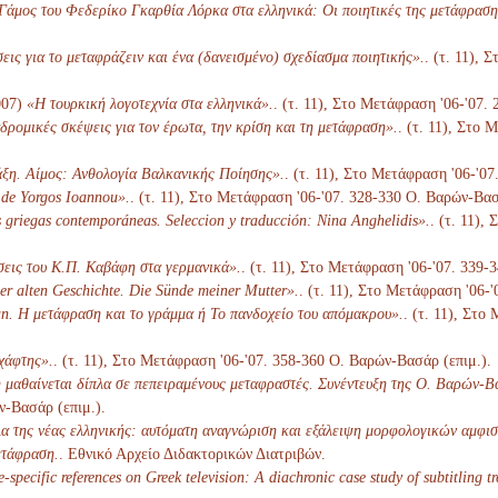
άμος του Φεδερίκο Γκαρθία Λόρκα στα ελληνικά: Οι ποιητικές της μετάφραση
ις για το μεταφράζειν και ένα (δανεισμένο) σχεδίασμα ποιητικής».
. (τ. 11),
007)
«Η τουρκική λογοτεχνία στα ελληνικά».
. (τ. 11), Στο Μετάφραση '06-'07.
ρομικές σκέψεις για τον έρωτα, την κρίση και τη μετάφραση».
. (τ. 11), Στο
ξη. Αίμος: Ανθολογία Βαλκανικής Ποίησης».
. (τ. 11), Στο Μετάφραση '06-'0
 de Yorgos Ioannou».
. (τ. 11), Στο Μετάφραση '06-'07. 328-330 Ο. Βαρών-Βασ
 griegas contemporáneas. Seleccion y traducción: Nina Anghelidis».
. (τ. 11),
εις του Κ.Π. Καβάφη στα γερμανικά».
. (τ. 11), Στο Μετάφραση '06-'07. 339-
er alten Geschichte. Die Sünde meiner Mutter».
. (τ. 11), Στο Μετάφραση '06-
n. Η μετάφραση και το γράμμα ή Το πανδοχείο του απόμακρου».
. (τ. 11), Στο
χάφτης».
. (τ. 11), Στο Μετάφραση '06-'07. 358-360 Ο. Βαρών-Βασάρ (επιμ.).
μαθαίνεται δίπλα σε πεπειραμένους μεταφραστές. Συνέντευξη της Ο. Βαρών-Β
ν-Βασάρ (επιμ.).
α της νέας ελληνικής: αυτόματη αναγνώριση και εξάλειψη μορφολογικών αμφισ
ετάφραση.
. Εθνικό Αρχείο Διδακτορικών Διατριβών.
e-specific references on Greek television: A diachronic case study of subtitling tr