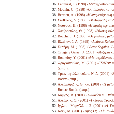
Ladmiral, J. (1998)
«Μεταφρασεολογι
Mounin, G. (1998)
«Οι γλώσσες και οι
Berman, A. (1998)
«Η αναμετάφραση 
Σταθάκος, Δ. (1998)
«Μετάφραση επισ
Νούτσος, Π. (1998)
«Η πράξη της μετ
Χατζόπουλος, Θ. (1998)
«Σύνοψη φιλο
Bouchard, J. (1998)
«Οι γαλλικές μετ
Βλαβιανού, Α. (1998)
«Andreas Kalvos
Σκλήρη, Μ. (1998)
«Victor Segalen. Ρ
Ortega y Gasset, J. (2001)
«Μιζέρια κα
Bonnefoy, Y. (2001)
«Μεταφράζοντας τ
Φραγκόπουλος, Μ. (2001)
«"Σώζειν τ
(επιμ.).
Τριανταφυλλόπουλος, Ν. Δ. (2001)
«Ε
Βασάρ (επιμ.).
Αλεξανδρίδης, Θ. κ.ά. (2001)
«Η μετά
Βαρών-Βασάρ (επιμ.).
Καμχής, Β. (2001)
«Αντωνίου Θ. Ηπίτ
Αλεξάκης, Ο. (2001)
«Γκέοργκ Τρακλ. 
Ιγγλέση-Μαργέλλου, Σ. (2001)
«Δ. Γο
Κοέν, Μ. (2001)
«Άμος Οζ. Η ίδια θά