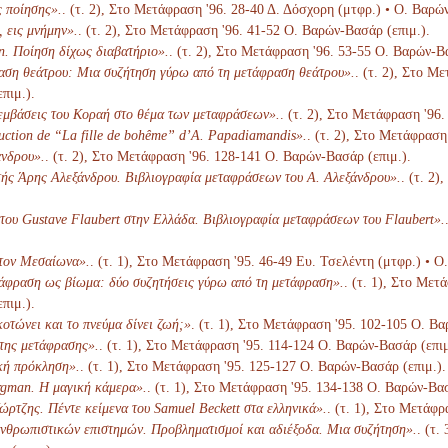
 ποίησης».
. (τ. 2), Στο Μετάφραση '96. 28-40 Δ. Δόσχορη (μτφρ.) • Ο. Βαρώ
 εις μνήμην».
. (τ. 2), Στο Μετάφραση '96. 41-52 Ο. Βαρών-Βασάρ (επιμ.).
. Ποίηση δίχως διαβατήριο».
. (τ. 2), Στο Μετάφραση '96. 53-55 Ο. Βαρών-Β
ση θεάτρου: Μια συζήτηση γύρω από τη μετάφραση θεάτρου».
. (τ. 2), Στο Μ
πιμ.).
εμβάσεις του Κοραή στο θέμα των μεταφράσεων».
. (τ. 2), Στο Μετάφραση '96
duction de “La fille de bohême” d’A. Papadiamandis».
. (τ. 2), Στο Μετάφραση
νδρου».
. (τ. 2), Στο Μετάφραση '96. 128-141 Ο. Βαρών-Βασάρ (επιμ.).
ής Άρης Αλεξάνδρου. Βιβλιογραφία μεταφράσεων του Α. Αλεξάνδρου».
. (τ. 2
του Gustave Flaubert στην Ελλάδα. Βιβλιογραφία μεταφράσεων του Flaubert».
στον Μεσαίωνα».
. (τ. 1), Στο Μετάφραση '95. 46-49 Ευ. Τσελέντη (μτφρ.) • Ο
άφραση ως βίωμα: δύο συζητήσεις γύρω από τη μετάφραση».
. (τ. 1), Στο Με
πιμ.).
οτώνει και το πνεύμα δίνει ζωή;»
. (τ. 1), Στο Μετάφραση '95. 102-105 Ο. Βα
 της μετάφρασης».
. (τ. 1), Στο Μετάφραση '95. 114-124 Ο. Βαρών-Βασάρ (επιμ
κή πρόκληση».
. (τ. 1), Στο Μετάφραση '95. 125-127 Ο. Βαρών-Βασάρ (επιμ.).
gman. Η μαγική κάμερα».
. (τ. 1), Στο Μετάφραση '95. 134-138 Ο. Βαρών-Βασ
ώρτζης. Πέντε κείμενα του Samuel Beckett στα ελληνικά».
. (τ. 1), Στο Μετάφ
θρωπιστικών επιστημών. Προβληματισμοί και αδιέξοδα. Μια συζήτηση».
. (τ