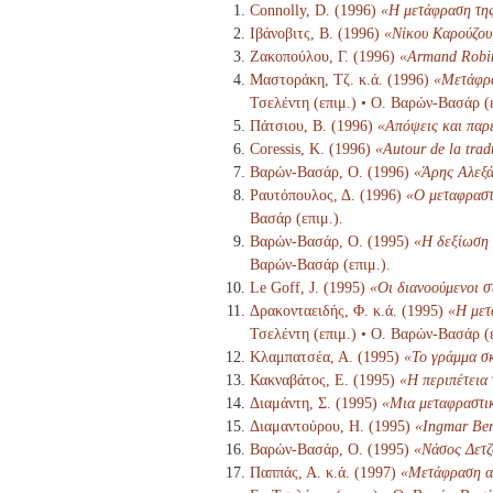
Connolly, D. (1996)
«Η μετάφραση της
Ιβάνοβιτς, Β. (1996)
«Νίκου Καρούζου,
Ζακοπούλου, Γ. (1996)
«Armand Robin
Μαστοράκη, Τζ. κ.ά. (1996)
«Μετάφρα
Τσελέντη (επιμ.) • Ο. Βαρών-Βασάρ (ε
Πάτσιου, Β. (1996)
«Απόψεις και παρ
Coressis, Κ. (1996)
«Autour de la tra
Βαρών-Βασάρ, Ο. (1996)
«Άρης Αλεξά
Ραυτόπουλος, Δ. (1996)
«Ο μεταφραστ
Βασάρ (επιμ.).
Βαρών-Βασάρ, Ο. (1995)
«Η δεξίωση 
Βαρών-Βασάρ (επιμ.).
Le Goff, J. (1995)
«Οι διανοούμενοι 
Δρακονταειδής, Φ. κ.ά. (1995)
«Η μετ
Τσελέντη (επιμ.) • Ο. Βαρών-Βασάρ (ε
Κλαμπατσέα, Α. (1995)
«Το γράμμα σκ
Κακναβάτος, Ε. (1995)
«Η περιπέτεια
Διαμάντη, Σ. (1995)
«Μια μεταφραστι
Διαμαντούρου, Η. (1995)
«Ingmar Ber
Βαρών-Βασάρ, Ο. (1995)
«Νάσος Δετζ
Παππάς, Α. κ.ά. (1997)
«Μετάφραση αν