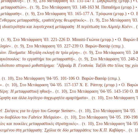
 μεταφραστή».
. (τ. 9), Στο Μετάφραση '03. 131-147 Γ. Σαγκριώτης (μτφρ.) •
 μεταφραστών».
. (τ. 9), Στο Μετάφραση '03. 148-163 Μ. Παπαδήμα (μτφρ.) •
η μετάφραση».
. (τ. 9), Στο Μετάφραση '03. 165-177 Λ. Τρύφωνα (μτφρ.) • Ο. 
νθερμος μεταφραστής, ερασιτέχνης θεωρητικός».
. (τ. 9), Στο Μετάφραση '0
ή ιδιαιτερότητα και λογοτεχνική μετάφραση: Η περίπτωση του Αλμπέρ Κοέν».
. 
. (τ. 9), Στο Μετάφραση '03. 221-226 D. Minniti-Γκώνια (μτφρ.) • Ο. Βαρών-
legie».
. (τ. 9), Στο Μετάφραση '03. 227-239 Ο. Βαρών-Βασάρ (επιμ.).
λιν. Ποιήματα: Μεγάλη εκλογή σε τρία μέρη».
. (τ. 9), Στο Μετάφραση '03. 2
γκόπουλος: το εργαστήρι του μεταφραστή».
. (τ. 9), Στο Μετάφραση '03. 248
διότυπο ιστορικό μυθιστόρημα: "Αβραάμ Β. Γεοσούα. Ταξίδι στο τέλος της χιλι
. (τ. 10), Στο Μετάφραση '04-'05. 101-106 Ο. Βαρών-Βασάρ (επιμ.).
».
. (τ. 10), Στο Μετάφραση '04-'05. 117-137 Χ. Ε. Ράπτης (μτφρ.) • Ο. Βαρώ
δέρη: Η μεταφραστική ηθική».
. (τ. 10), Στο Μετάφραση '04-'05. 143-150 Ο. 
ώρηση και άλλα λιγότερο συγχωρητέα αμαρτήματα».
. (τ. 10), Στο Μετάφραση '
l: Σκέψεις για το έργο του George Steiner».
. (τ. 10), Στο Μετάφραση '04-'05
ου διαβόλου του Fabrice Melquiot».
. (τ. 10), Στο Μετάφραση '04-'05. 190-19
ίες και ποικίλες μεταφραστικές στρατηγικές».
. (τ. 10), Στο Μετάφραση '04-'0
κειμένου στη μετάφραση: Σχόλια σε δύο μεταφράσεις του Κ.Π. Καβάφη».
. (τ. 