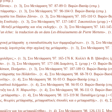
 (επιμ.).
Ζάννας».
. (τ. 3), Στο Μετάφραση '97. 87-89 Ο. Βαρών-Βασάρ (επιμ.).
ετάφρασης».
. (τ. 3), Στο Μετάφραση '97. 90-104 Ο. Βαρών-Βασάρ (επιμ.).
ργασία του Παύλου Ζάννα».
. (τ. 3), Στο Μετάφραση '97. 105-110 Ο. Βαρών-Βα
τη Επιστολή».
. (τ. 3), Στο Μετάφραση '97. 137-140 Γ. Ζακοπούλου (μτφρ.) •
. Μεταξύ μετάφρασης και νέας εκδοχής».
. (τ. 3), Στο Μετάφραση '97. 141-14
un échec: la traduction du on dans Les éblouissements de Pierre Mertens».
. (
χνική μετάφραση: η επαναδιατύπωση των συμφραζομένων».
. (τ. 3), Στο Μετά
νικής λογοτεχνίας στην αγγλική της μετάφραση».
. (τ. 3), Στο Μετάφραση '97.
οχολάτρες;»
. (τ. 3), Στο Μετάφραση '97. 165-176 Κ. Κολλέτ & Β. Ιβάνοβιτς (
σα».
. (τ. 3), Στο Μετάφραση '97. 177-186 Διαμάντη, Σ. (μτφρ.) • Ο. Βαρών-Βα
kinson, Ποιήματα».
. (τ. 3), Στο Μετάφραση '97. 187-189 Ο. Βαρών-Βασάρ (επ
ετάφρασης του Hölderlin».
. (τ. 4), Στο Μετάφραση '98. 68-78 Ο. Βαρών-Βασά
νίτης».
. (τ. 4), Στο Μετάφραση '98. 91-93 Ο. Βαρών-Βασάρ (επιμ.).
ραστικά διλήμματα».
. (τ. 4), Στο Μετάφραση '98. 94-95 Ο. Βαρών-Βασάρ (επι
ευξη του Δ. Ν. Μαρωνίτη».
. (τ. 4), Στο Μετάφραση '98. 96-111 Ο. Βαρών-Βασά
ς μετάφρασης».
. (τ. 4), Στο Μετάφραση '98. 115-119 Μ. Παπαδήμα (μτφρ.) • 
, θεωρίες μετάφρασης, μεταφραστικές σπουδές και ο μεταφραστής».
. (τ. 4),
αφράζειν και του μεταφράζεσθαι».
. (τ. 4), Στο Μετάφραση '98. 126-131 Σ. Μπ