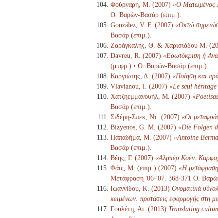
Φούρναρη, Μ. (2007)
«Ο Ματωμένος Γ
Ο. Βαρών-Βασάρ (επιμ.).
González, V. F. (2007)
«Οκτώ σημειώσε
Βασάρ (επιμ.).
Ζαράγκαλης, Θ. & Χαρισιάδου Μ. (2
Davreu, R. (2007)
«Ερωτόκριση ή Αναδ
(μτφρ.) • Ο. Βαρών-Βασάρ (επιμ.).
Καργιώτης, Δ. (2007)
«Ποίηση και πρά
Vlavianou, I. (2007)
«Le seul héritage
Χατζηεμμανουήλ, Μ. (2007)
«Poetisas
Βασάρ (επιμ.).
Σιδέρη-Σπεκ, Ντ. (2007)
«Οι μεταφράσ
Bizyenos, G. M. (2007)
«Die Folgen d
Παπαδήμα, Μ. (2007)
«Antoine Berma
Βασάρ (επιμ.).
Βέης, Γ. (2007)
«Αλμπέρ Κοέν. Καρφο
Φάις, Μ. (επιμ.) (2007)
«Η μετάφραση 
Μετάφραση '06-'07. 368-371 Ο. Βαρώ
Ιωαννίδου, Κ. (2013)
Ονοματικά σύνολ
κειμένων: προτάσεις εφαρμογής στη μ
Γουλέτη, Αι. (2013)
Translating cultur