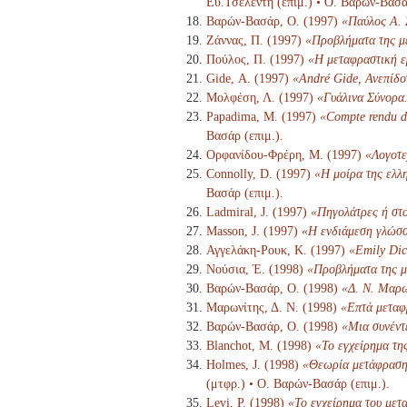
Ευ.Τσελέντη (επιμ.) • Ο. Βαρών-Βασάρ
Βαρών-Βασάρ, Ο. (1997)
«Παύλος Α. 
Ζάννας, Π. (1997)
«Προβλήματα της μ
Πούλος, Π. (1997)
«Η μεταφραστική ε
Gide, Α. (1997)
«André Gide, Ανεπίδο
Μολφέση, Λ. (1997)
«Γυάλινα Σύνορα
Papadima, M. (1997)
«Compte rendu d'
Βασάρ (επιμ.).
Ορφανίδου-Φρέρη, Μ. (1997)
«Λογοτε
Connolly, D. (1997)
«Η μοίρα της ελλη
Βασάρ (επιμ.).
Ladmiral, J. (1997)
«Πηγολάτρες ή στ
Masson, J. (1997)
«Η ενδιάμεση γλώσ
Αγγελάκη-Ρουκ, Κ. (1997)
«Emily Dic
Νούσια, Έ. (1998)
«Προβλήματα της μ
Βαρών-Βασάρ, Ο. (1998)
«Δ. Ν. Μαρω
Μαρωνίτης, Δ. Ν. (1998)
«Επτά μεταφ
Βαρών-Βασάρ, Ο. (1998)
«Μια συνέντ
Blanchot, M. (1998)
«Το εγχείρημα τη
Holmes, J. (1998)
«Θεωρία μετάφρασης
(μτφρ.) • Ο. Βαρών-Βασάρ (επιμ.).
Levi, P. (1998)
«Το εγχείρημα του μετ