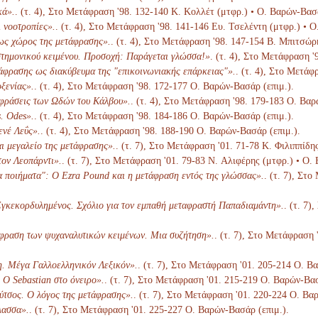
κά».
. (τ. 4), Στο Μετάφραση '98. 132-140 Κ. Κολλέτ (μτφρ.) • Ο. Βαρών-Βασά
 νοοτροπίες».
. (τ. 4), Στο Μετάφραση '98. 141-146 Ευ. Τσελέντη (μτφρ.) • 
ως χώρος της μετάφρασης».
. (τ. 4), Στο Μετάφραση '98. 147-154 Β. Μπιτσώρ
τημονικού κειμένου. Προσοχή: Παράγεται γλώσσα!»
. (τ. 4), Στο Μετάφραση 
άφρασης ως διακύβευμα της "επικοινωνιακής επάρκειας"».
. (τ. 4), Στο Μετάφ
ξενίας».
. (τ. 4), Στο Μετάφραση '98. 172-177 Ο. Βαρών-Βασάρ (επιμ.).
αφράσεις των Ωδών του Κάλβου».
. (τ. 4), Στο Μετάφραση '98. 179-183 Ο. Βαρ
. Odes».
. (τ. 4), Στο Μετάφραση '98. 184-186 Ο. Βαρών-Βασάρ (επιμ.).
ενέ Λεΰς».
. (τ. 4), Στο Μετάφραση '98. 188-190 Ο. Βαρών-Βασάρ (επιμ.).
ι μεγαλείο της μετάφρασης».
. (τ. 7), Στο Μετάφραση '01. 71-78 K. Φιλιππίδη
ον Λεοπάρντι».
. (τ. 7), Στο Μετάφραση '01. 79-83 N. Αλιφέρης (μτφρ.) • Ο.
α ποιήματα": Ο Ezra Pound και η μετάφραση εντός της γλώσσας».
. (τ. 7), Στ
γκεκορδυλημένος. Σχόλιο για τον εμπαθή μεταφραστή Παπαδιαμάντη».
. (τ. 7
φραση των ψυχαναλυτικών κειμένων. Μια συζήτηση».
. (τ. 7), Στο Μετάφραση 
η. Μέγα Γαλλοελληνικόν Λεξικόν».
. (τ. 7), Στο Μετάφραση '01. 205-214 Ο. Β
Ο Sebastian στο όνειρο».
. (τ. 7), Στο Μετάφραση '01. 215-219 Ο. Βαρών-Βασ
ύτσος. Ο λόγος της μετάφρασης».
. (τ. 7), Στο Μετάφραση '01. 220-224 Ο. Βα
λασσα».
. (τ. 7), Στο Μετάφραση '01. 225-227 Ο. Βαρών-Βασάρ (επιμ.).