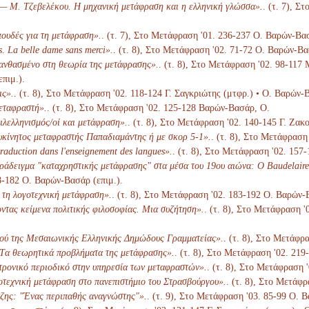
— Μ. Τζεβελέκου. Η μηχανική μετάφραση και η ελληνική γλώσσα».
. (τ. 7), 
ουδές για τη μετάφραση».
. (τ. 7), Στο Μετάφραση '01. 236-237 Ο. Βαρών-Βασ
. La belle dame sans merci».
. (τ. 8), Στο Μετάφραση '02. 71-72 Ο. Βαρών-Βα
λανθασμένο στη θεωρία της μετάφρασης».
. (τ. 8), Στο Μετάφραση '02. 98-117
επιμ.).
ις».
. (τ. 8), Στο Μετάφραση '02. 118-124 Γ. Σαγκριώτης (μτφρ.) • Ο. Βαρών-Β
μεταφραστή».
. (τ. 8), Στο Μετάφραση '02. 125-128 Βαρών-Βασάρ, Ο.
ιλελληνισμός/οί και μετάφραση».
. (τ. 8), Στο Μετάφραση '02. 140-145 Γ. Ζακ
υκίνητος μεταφραστής Παπαδιαμάντης ή με σκορ 5-1».
. (τ. 8), Στο Μετάφραση
traduction dans l'enseignement des langues».
. (τ. 8), Στο Μετάφραση '02. 157
ράδειγμα "καταχρηστικής μετάφρασης" στα μέσα του 19ου αιώνα: Ο Baudelaire
68-182 Ο. Βαρών-Βασάρ (επιμ.).
 τη λογοτεχνική μετάφραση».
. (τ. 8), Στο Μετάφραση '02. 183-192 Ο. Βαρών-
τας κείμενα πολιτικής φιλοσοφίας. Μια συζήτηση».
. (τ. 8), Στο Μετάφραση '
κού της Μεσαιωνικής Ελληνικής Δημώδους Γραμματείας».
. (τ. 8), Στο Μετάφρ
Tα θεωρητικά προβλήματα της μετάφρασης».
. (τ. 8), Στο Μετάφραση '02. 21
ρονικό περιοδικό στην υπηρεσία των μεταφραστών».
. (τ. 8), Στο Μετάφραση 
τεχνική μετάφραση στο πανεπιστήμιο του Στρασβούργου».
. (τ. 8), Στο Μετάφ
ζης: "Ένας περιπαθής αναγνώστης"».
. (τ. 9), Στο Μετάφραση '03. 85-99 Ο. 