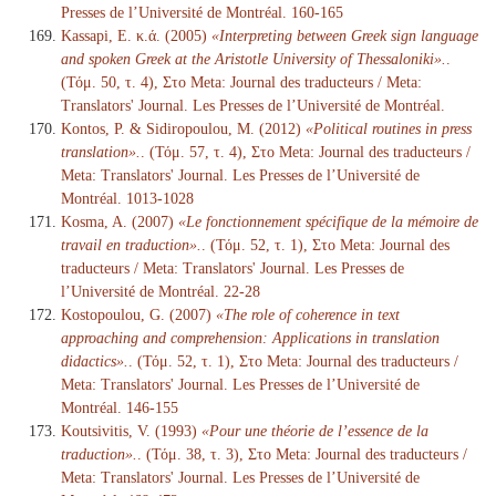
Presses de l’Université de Montréal. 160-165
Kassapi, E. κ.ά. (2005)
«Interpreting between Greek sign language
and spoken Greek at the Aristotle University of Thessaloniki».
.
(Τόμ. 50, τ. 4), Στο Meta: Journal des traducteurs / Meta:
Translators' Journal. Les Presses de l’Université de Montréal.
Kontos, P. & Sidiropoulou, M. (2012)
«Political routines in press
translation».
. (Τόμ. 57, τ. 4), Στο Meta: Journal des traducteurs /
Meta: Translators' Journal. Les Presses de l’Université de
Montréal. 1013-1028
Kosma, A. (2007)
«Le fonctionnement spécifique de la mémoire de
travail en traduction».
. (Τόμ. 52, τ. 1), Στο Meta: Journal des
traducteurs / Meta: Translators' Journal. Les Presses de
l’Université de Montréal. 22-28
Kostopoulou, G. (2007)
«The role of coherence in text
approaching and comprehension: Applications in translation
didactics».
. (Τόμ. 52, τ. 1), Στο Meta: Journal des traducteurs /
Meta: Translators' Journal. Les Presses de l’Université de
Montréal. 146-155
Koutsivitis, V. (1993)
«Pour une théorie de l’essence de la
traduction».
. (Τόμ. 38, τ. 3), Στο Meta: Journal des traducteurs /
Meta: Translators' Journal. Les Presses de l’Université de