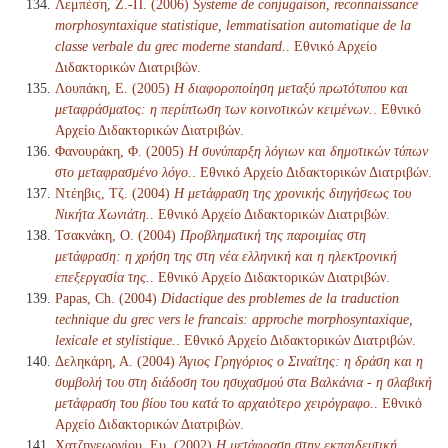
Λεμπέση, Ζ.-Π. (2006)
Systeme de conjugaison, reconnaissance
morphosyntaxique statistique, lemmatisation automatique de la
classe verbale du grec moderne standard.
. Εθνικό Αρχείο
Διδακτορικών Διατριβών.
Λουπάκη, Ε. (2005)
Η διαφοροποίηση μεταξύ πρωτότυπου και
μεταφράσματος: η περίπτωση των κοινοτικών κειμένων.
. Εθνικό
Αρχείο Διδακτορικών Διατριβών.
Φανουράκη, Φ. (2005)
Η συνύπαρξη λόγιων και δημοτικών τύπων
στο μεταφρασμένο λόγο.
. Εθνικό Αρχείο Διδακτορικών Διατριβών.
Ντέηβις, Τζ. (2004)
Η μετάφραση της χρονικής διηγήσεως του
Νικήτα Χωνιάτη.
. Εθνικό Αρχείο Διδακτορικών Διατριβών.
Τσακνάκη, Ο. (2004)
Προβληματική της παροιμίας στη
μετάφραση: η χρήση της στη νέα ελληνική και η ηλεκτρονική
επεξεργασία της.
. Εθνικό Αρχείο Διδακτορικών Διατριβών.
Papas, Ch. (2004)
Didactique des problemes de la traduction
technique du grec vers le francais: approche morphosyntaxique,
lexicale et stylistique.
. Εθνικό Αρχείο Διδακτορικών Διατριβών.
Δεληκάρη, Α. (2004)
Άγιος Γρηγόριος ο Σιναίτης: η δράση και η
συμβολή του στη διάδοση του ησυχασμού στα Βαλκάνια - η σλαβική
μετάφραση του βίου του κατά το αρχαιότερο χειρόγραφο.
. Εθνικό
Αρχείο Διδακτορικών Διατριβών.
Χατζηγεωργίου, Ευ. (2002)
Η μετάφραση στην εκπαιδευτική