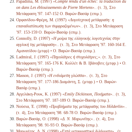
Papadima, M. (1997)
«Compte rendu d'un échec: la traduction du
on dans Les éblouissements de Pierre Mertens».
. (τ. 3), Στο
Μετάφραση '97. 147-152 Ο. Βαρών-Βασάρ (επιμ.).
Ορφανίδου-Φρέρη, Μ. (1997)
«Λογοτεχνική μετάφραση: η
επαναδιατύπωση των συμφραζομένων».
. (τ. 3), Στο Μετάφραση
'97. 153-159 Ο. Βαρών-Βασάρ (επιμ.).
Connolly, D. (1997)
«Η μοίρα της ελληνικής λογοτεχνίας στην
αγγλική της μετάφραση».
. (τ. 3), Στο Μετάφραση '97. 160-164 Ε.
Αμανατίδου (μτφρ) • Ο. Βαρών-Βασάρ (επιμ.).
Ladmiral, J. (1997)
«Πηγολάτρες ή στοχολάτρες;»
. (τ. 3), Στο
Μετάφραση '97. 165-176 Κ. Κολλέτ & Β. Ιβάνοβιτς (μτφρ.) • Ο.
Βαρών-Βασάρ (επιμ.).
Masson, J. (1997)
«Η ενδιάμεση γλώσσα».
. (τ. 3), Στο
Μετάφραση '97. 177-186 Διαμάντη, Σ. (μτφρ.) • Ο. Βαρών-
Βασάρ (επιμ.).
Αγγελάκη-Ρουκ, Κ. (1997)
«Emily Dickinson, Ποιήματα».
. (τ. 3),
Στο Μετάφραση '97. 187-189 Ο. Βαρών-Βασάρ (επιμ.).
Νούσια, Έ. (1998)
«Προβλήματα της μετάφρασης του Hölderlin».
.
(τ. 4), Στο Μετάφραση '98. 68-78 Ο. Βαρών-Βασάρ (επιμ.).
Βαρών-Βασάρ, Ο. (1998)
«Δ. Ν. Μαρωνίτης».
. (τ. 4), Στο
Μετάφραση '98. 91-93 Ο. Βαρών-Βασάρ (επιμ.).
Μαρωνίτης, Δ. Ν. (1998)
«Επτά μεταφραστικά διλήμματα».
. (τ.