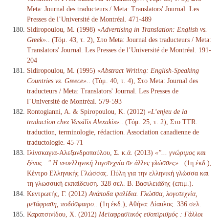
Meta: Journal des traducteurs / Meta: Translators' Journal. Les
Presses de l’Université de Montréal. 471-489
Sidiropoulou, M. (1998)
«Advertising in Translation: English vs.
Greek».
. (Τόμ. 43, τ. 2), Στο Meta: Journal des traducteurs / Meta:
Translators' Journal. Les Presses de l’Université de Montréal. 191-
204
Sidiropoulou, M. (1995)
«Abstract Writing: English-Speaking
Countries vs. Greece».
. (Τόμ. 40, τ. 4), Στο Meta: Journal des
traducteurs / Meta: Translators' Journal. Les Presses de
l’Université de Montréal. 579-593
Rontogianni, A. & Spiropoulou, K. (2012)
«L’enjeu de la
traduction chez Vassilis Alexakis».
. (Τόμ. 25, τ. 2), Στο TTR:
traduction, terminologie, rédaction. Association canadienne de
traductologie. 45-71
Ιλίνσκαγια-Αλεξανδροπούλου, Σ. κ.ά. (2013)
«"... γνώριμος και
ξένος…" Η νεοελληνική λογοτεχνία σε άλλες γλώσσες».
. (1η έκδ.),
Κέντρο Ελληνικής Γλώσσας. Πύλη για την ελληνική γλώσσα και
τη γλωσσική εκπαίδευση. 328 σελ. Β. Βασιλειάδης (επιμ.).
Κεντρωτής, Γ. (2012)
Ανάποδα ψαλίδια. Γλώσσα, λογοτεχνία,
μετάφραση, ποδόσφαιρο.
. (1η έκδ.), Αθήνα: Δίαυλος. 336 σελ.
Καρατσινίδου, Χ. (2012)
Μεταφραστικός εσοπτρισμός : Γάλλοι