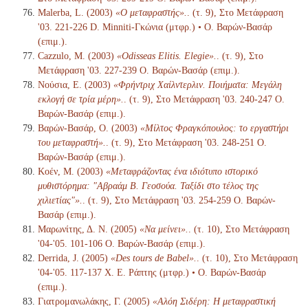
Malerba, L. (2003)
«Ο μεταφραστής».
. (τ. 9), Στο Μετάφραση
'03. 221-226 D. Minniti-Γκώνια (μτφρ.) • Ο. Βαρών-Βασάρ
(επιμ.).
Cazzulo, M. (2003)
«Odisseas Elitis. Elegie».
. (τ. 9), Στο
Μετάφραση '03. 227-239 Ο. Βαρών-Βασάρ (επιμ.).
Νούσια, Ε. (2003)
«Φρήντριχ Χαίλντερλιν. Ποιήματα: Μεγάλη
εκλογή σε τρία μέρη».
. (τ. 9), Στο Μετάφραση '03. 240-247 Ο.
Βαρών-Βασάρ (επιμ.).
Βαρών-Βασάρ, Ο. (2003)
«Μίλτος Φραγκόπουλος: το εργαστήρι
του μεταφραστή».
. (τ. 9), Στο Μετάφραση '03. 248-251 Ο.
Βαρών-Βασάρ (επιμ.).
Κοέν, Μ. (2003)
«Μεταφράζοντας ένα ιδιότυπο ιστορικό
μυθιστόρημα: "Αβραάμ Β. Γεοσούα. Ταξίδι στο τέλος της
χιλιετίας"».
. (τ. 9), Στο Μετάφραση '03. 254-259 Ο. Βαρών-
Βασάρ (επιμ.).
Μαρωνίτης, Δ. Ν. (2005)
«Να μείνει».
. (τ. 10), Στο Μετάφραση
'04-'05. 101-106 Ο. Βαρών-Βασάρ (επιμ.).
Derrida, J. (2005)
«Des tours de Babel».
. (τ. 10), Στο Μετάφραση
'04-'05. 117-137 Χ. Ε. Ράπτης (μτφρ.) • Ο. Βαρών-Βασάρ
(επιμ.).
Γιατρομανωλάκης, Γ. (2005)
«Αλόη Σιδέρη: Η μεταφραστική