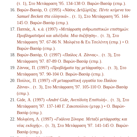
(τ. 1), Στο Μετάφραση '95. 134-138 Ο. Βαρών-Βασάρ (επιμ.).
Βαρών-Βασάρ, Ο. (1995)
«Νάσος Δετζώρτζης. Πέντε κείμενα του
Samuel Beckett στα ελληνικά».
. (τ. 1), Στο Μετάφραση '95. 144-
145 Ο. Βαρών-Βασάρ (επιμ.).
Παππάς, Α. κ.ά. (1997)
«Μετάφραση ανθρωπιστικών επιστημών.
Προβληματισμοί και αδιέξοδα. Μια συζήτηση».
. (τ. 3), Στο
Μετάφραση '97. 67-86 Ν. Μολφέτα & Ευ.Τσελέντη (επιμ.) • Ο.
Βαρών-Βασάρ (επιμ.).
Βαρών-Βασάρ, Ο. (1997)
«Παύλος Α. Ζάννας».
. (τ. 3), Στο
Μετάφραση '97. 87-89 Ο. Βαρών-Βασάρ (επιμ.).
Ζάννας, Π. (1997)
«Προβλήματα της μετάφρασης».
. (τ. 3), Στο
Μετάφραση '97. 90-104 Ο. Βαρών-Βασάρ (επιμ.).
Πούλος, Π. (1997)
«Η μεταφραστική εργασία του Παύλου
Ζάννα».
. (τ. 3), Στο Μετάφραση '97. 105-110 Ο. Βαρών-Βασάρ
(επιμ.).
Gide, Α. (1997)
«André Gide, Ανεπίδοτη Επιστολή».
. (τ. 3), Στο
Μετάφραση '97. 137-140 Γ. Ζακοπούλου (μτφρ.) • Ο. Βαρών-
Βασάρ (επιμ.).
Μολφέση, Λ. (1997)
«Γυάλινα Σύνορα. Μεταξύ μετάφρασης και
νέας εκδοχής».
. (τ. 3), Στο Μετάφραση '97. 141-145 Ο. Βαρών-
Βασάρ (επιμ.).