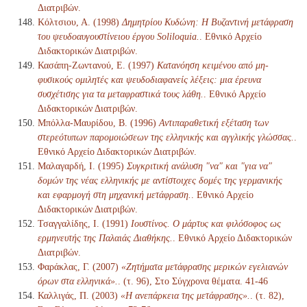
Διατριβών.
Κόλτσιου, Α. (1998)
Δημητρίου Κυδώνη: Η Βυζαντινή μετάφραση
του ψευδοαυγουστίνειου έργου Soliloquia.
. Εθνικό Αρχείο
Διδακτορικών Διατριβών.
Κασάπη-Ζωντανού, Ε. (1997)
Κατανόηση κειμένου από μη-
φυσικούς ομιλητές και ψευδοδιαφανείς λέξεις: μια έρευνα
συσχέτισης για τα μεταφραστικά τους λάθη.
. Εθνικό Αρχείο
Διδακτορικών Διατριβών.
Μπόλλα-Μαυρίδου, Β. (1996)
Αντιπαραθετική εξέταση των
στερεότυπων παρομοιώσεων της ελληνικής και αγγλικής γλώσσας.
.
Εθνικό Αρχείο Διδακτορικών Διατριβών.
Μαλαγαρδή, Ι. (1995)
Συγκριτική ανάλυση "να" και "για να"
δομών της νέας ελληνικής με αντίστοιχες δομές της γερμανικής
και εφαρμογή στη μηχανική μετάφραση.
. Εθνικό Αρχείο
Διδακτορικών Διατριβών.
Τσαγγαλίδης, Ι. (1991)
Ιουστίνος. Ο μάρτυς και φιλόσοφος ως
ερμηνευτής της Παλαιάς Διαθήκης.
. Εθνικό Αρχείο Διδακτορικών
Διατριβών.
Φαράκλας, Γ. (2007)
«Ζητήματα μετάφρασης μερικών εγελιανών
όρων στα ελληνικά».
. (τ. 96), Στο Σύγχρονα θέματα. 41-46
Καλλιγάς, Π. (2003)
«Η ανεπάρκεια της μετάφρασης».
. (τ. 82),