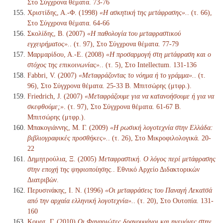
Στο Σύγχρονα θέματα. 73-76
Χριστίδης, Α.-Φ. (1998)
«Η ασκητική της μετάφρασης».
. (τ. 66),
Στο Σύγχρονα θέματα. 64-66
Σκολίδης, Β. (2007)
«Η παθολογία του μεταφραστικού
εγχειρήματος».
. (τ. 97), Στο Σύγχρονα θέματα. 77-79
Μαρμαρίδου, Α.-Ε. (2008)
«Η προσαρμογή στη μετάφραση και ο
στόχος της επικοινωνίας».
. (τ. 5), Στο Intellectum. 131-136
Fabbri, V. (2007)
«Μεταφράζοντας το νόημα ή το γράμμα».
. (τ.
96), Στο Σύγχρονα θέματα. 25-33 Β. Μπιτσώρης (μτφρ.).
Friedrich, J. (2007)
«Μεταφράζουμε για να κατανοήσουμε ή για να
σκεφθούμε;»
. (τ. 97), Στο Σύγχρονα θέματα. 61-67 Β.
Μπιτσώρης (μτφρ.).
Μπακογιάννης, Μ. Γ. (2009)
«Η ρωσική λογοτεχνία στην Ελλάδα:
βιβλιογραφικές προσθήκες».
. (τ. 26), Στο Μικροφιλολογικά. 20-
22
Δημητρούλια, Ξ. (2005)
Μεταφραστική. Ο λόγος περί μετάφρασης
στην εποχή της ψηφιοποίησης.
. Εθνικό Αρχείο Διδακτορικών
Διατριβών.
Περυσινάκης, Ι. Ν. (1996)
«Οι μεταφράσεις του Παναγή Λεκατσά
από την αρχαία ελληνική λογοτεχνία».
. (τ. 20), Στο Ουτοπία. 131-
160
Κουρτ, Γ. (2010)
Οι Φαναριώτες δραγουμάνοι και ηγεμόνες στην