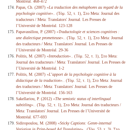
Montréal. 468-472
Papas, Ch. (2007)
«La traduction des métaphores au regard de la
psychologie cognitive».
. (Τόμ. 52, τ. 1), Στο Meta: Journal des
traducteurs / Meta: Translators' Journal. Les Presses de
l’Université de Montréal. 123-128
Papavassiliou, P. (2007)
«Traductologie et sciences cognitives :
une dialectique prometteuse».
. (Τόμ. 52, τ. 1), Στο Meta: Journal
des traducteurs / Meta: Translators' Journal. Les Presses de
l’Université de Montréal. 29-36
Politis, M. (2007)
«Introduction».
. (Τόμ. 52, τ. 1), Στο Meta:
Journal des traducteurs / Meta: Translators' Journal. Les Presses de
l’Université de Montréal. 1-2
Politis, M. (2007)
«L’apport de la psychologie cognitive à la
didactique de la traduction».
. (Τόμ. 52, τ. 1), Στο Meta: Journal
des traducteurs / Meta: Translators' Journal. Les Presses de
l’Université de Montréal. 156-163
Sakellariou, P. (2012)
«The semiotic status of interlingual
subtitling».
. (Τόμ. 52, τ. 1), Στο Meta: Journal des traducteurs /
Meta: Translators' Journal. Les Presses de l’Université de
Montréal. 677-693
Sidiropoulou, M. (2008)
«Sticky Captions: Genre-internal
Variation in Print-based Ad Translating».
. (Τόμ. 53, τ. 3), Στο