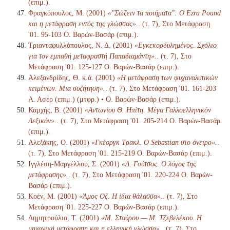
(επιμ.).
Φραγκόπουλος, Μ. (2001)
«"Σώζειν τα ποιήματα": Ο Ezra Pound
και η μετάφραση εντός της γλώσσας».
. (τ. 7), Στο Μετάφραση
'01. 95-103 Ο. Βαρών-Βασάρ (επιμ.).
Τριανταφυλλόπουλος, Ν. Δ. (2001)
«Εγκεκορδυλημένος. Σχόλιο
για τον εμπαθή μεταφραστή Παπαδιαμάντη».
. (τ. 7), Στο
Μετάφραση '01. 125-127 Ο. Βαρών-Βασάρ (επιμ.).
Αλεξανδρίδης, Θ. κ.ά. (2001)
«Η μετάφραση των ψυχαναλυτικών
κειμένων. Μια συζήτηση».
. (τ. 7), Στο Μετάφραση '01. 161-203
Α. Ασέρ (επιμ.) (μτφρ.) • Ο. Βαρών-Βασάρ (επιμ.).
Καμχής, Β. (2001)
«Αντωνίου Θ. Ηπίτη. Μέγα Γαλλοελληνικόν
Λεξικόν».
. (τ. 7), Στο Μετάφραση '01. 205-214 Ο. Βαρών-Βασάρ
(επιμ.).
Αλεξάκης, Ο. (2001)
«Γκέοργκ Τρακλ. Ο Sebastian στο όνειρο».
.
(τ. 7), Στο Μετάφραση '01. 215-219 Ο. Βαρών-Βασάρ (επιμ.).
Ιγγλέση-Μαργέλλου, Σ. (2001)
«Δ. Γούτσος. Ο λόγος της
μετάφρασης».
. (τ. 7), Στο Μετάφραση '01. 220-224 Ο. Βαρών-
Βασάρ (επιμ.).
Κοέν, Μ. (2001)
«Άμος Οζ. Η ίδια θάλασσα».
. (τ. 7), Στο
Μετάφραση '01. 225-227 Ο. Βαρών-Βασάρ (επιμ.).
Δημητρούλια, Τ. (2001)
«Μ. Σταύρου — Μ. Τζεβελέκου. Η
μηχανική μετάφραση και η ελληνική γλώσσα».
. (τ. 7), Στο