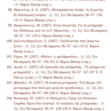
• Ο. Βαρών-Βασάρ (επιμ.).
Μαρωνίτης, Δ. Ν. (2007)
«Μεταφράζοντας Ιλιάδα. Α) Σωρείτης
Β) Καταλογική ποίηση».
. (τ. 11), Στο Μετάφραση '06-'07. 130-
135 Ο. Βαρών-Βασάρ (επιμ.).
Φραγκόπουλος, Μ. (2007)
«Έπεα πτερόεντα. Για τη μετάφραση
της Οδύσσειας από τον Δ.Ν. Μαρωνίτη».
. (τ. 11), Στο Μετάφραση
'06-'07. 137-139 Ο. Βαρών-Βασάρ (επιμ.).
Ιγγλέση-Μαργέλλου, Σ. (2007)
«Ταξιδεύοντας στην άκρη του
Σελίν».
. (τ. 11), Στο Μετάφραση '06-'07. 141-155 Ο. Βαρών-
Βασάρ (επιμ.).
Ρήγου, Μ. (2007)
«Μπέκετ, ο αμετάφραστος».
. (τ. 11), Στο
Μετάφραση '06-'07. 156-165 Ο. Βαρών-Βασάρ (επιμ.).
Jacobs, C. (2007)
«Η τερατωδία της μετάφρασης. "Το μέλημα του
μεταφραστή"».
. (τ. 11), Στο Μετάφραση '06-'07. 167-187 Χ. Ε.
Ράπτης (μτφρ.) • Ο. Βαρών-Βασάρ (επιμ.).
Ιβάνοβιτς, Β. (2007)
«Η ποιητική μετάφραση: Ένα βίωμα. (Το
μονόγραμμα στον δικό μου ορίζοντα προσδοκίας)».
. (τ. 11), Στο
Μετάφραση '06-'07. 196-200 Ο. Βαρών-Βασάρ (επιμ.).
Φούρναρη, Μ. (2007)
«Ο Ματωμένος Γάμος του Φεδερίκο
Γκαρθία Λόρκα στα ελληνικά: Οι ποιητικές της μετάφρασης».
. (τ.
11), Στο Μετάφραση '06-'07. 228-238 Ο. Βαρών-Βασάρ (επιμ.).