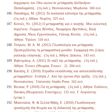
συγγραφείς του 19ου αιώνα σε μετάφραση Αλέξανδρου
Παπαδιαμάντη.
. (1η έκδ.), Θεσσαλονίκη: Μυγδονία. 160 σελ.
Παπαδήμα, Μ. (2012)
Τα πολλαπλά κάτοπτρα της μετάφρασης.
.
(1η έκδ.), Αθήνα: Νεφέλη. 325 σελ.
Κόνολι, Ντ. (2012)
Ο μεταφραστής και ο ποιητής. Μια εκλεκτική
συγγένεια: Γιώργος Βέλτσος, Νικηφόρος Βρεττάκος, Κική
Δημουλά, Νίκος Εγγονόπουλος, Γιάννης Κοντός.
. (1η έκδ.),
Αθήνα: Ύψιλον. 110 σελ.
Τσίγκου, Μ. Α. Μ. (2012)
Γλωσσολογία και μετάφραση:
Προσεγγίζοντας τη μεταφραστική μονάδα: Εφαρμογή στο ζεύγος
γαλλικής-ελληνικής.
. (1η έκδ.), Αθήνα: Δίαυλος. 143 σελ.
Βηδενμάιερ, Α. (2011)
Το παζλ της μετάφρασης.
. (1η έκδ.),
Αθήνα: Ένεκεν (Θεωρίας Ένεκεν · 2). 204 σελ.
Κασάπη, Ε. (2010)
Τετράδια εκπαίδευσης και αυτοεκπαίδευσης
μεταφραστών: Ενότητα 2: Από την έρευνα στην πράξη.
. (1η έκδ.),
Θεσσαλονίκη : University Studio Press. 162 σελ.
Ricoeur, P. (2010)
Για τη μετάφραση.
. (1η έκδ.), Αθήνα: Εκδόσεις
Πατάκη (Θεωρητικές Επιστήμες). 132 σελ. Γ. Αυγούστης
(μτφρ.).
Μπατσαλιά, Φ. & Σελλά-Μάζη, Ε. (2010)
Γλωσσολογική
προσέγγιση στη θεωρία και τη διδακτική της μετάφρασης.
.