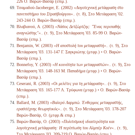
226 Ο. Βαρών-Βασάρ (επιμ.).
Τσαμαδού-Jacoberger, Ε. (2002)
«Λογοτεχνική μετάφραση στο
πανεπιστήμιο του Στρασβούργου».
. (τ. 8), Στο Μετάφραση '02.
243-244 Ο. Βαρών-Βασάρ (επιμ.).
Βλαβιανού, Α. (2003)
«Νάσος Δετζώρτζης: "Ένας περιπαθής
αναγνώστης"».
. (τ. 9), Στο Μετάφραση '03. 85-99 Ο. Βαρών-
Βασάρ (επιμ.).
Benjamin, W. (2003)
«Η αποστολή του μεταφραστή».
. (τ. 9), Στο
Μετάφραση '03. 131-147 Γ. Σαγκριώτης (μτφρ.) • Ο. Βαρών-
Βασάρ (επιμ.).
Bonnefoy, Y. (2003)
«Η κοινότητα των μεταφραστών».
. (τ. 9), Στο
Μετάφραση '03. 148-163 Μ. Παπαδήμα (μτφρ.) • Ο. Βαρών-
Βασάρ (επιμ.).
Ceserani, R. (2003)
«Οι μελέτες για τη μετάφραση».
. (τ. 9), Στο
Μετάφραση '03. 165-177 Λ. Τρύφωνα (μτφρ.) • Ο. Βαρών-Βασάρ
(επιμ.).
Ballard, M. (2003)
«Βαλερύ Λαρμπώ. Ένθερμος μεταφραστής,
ερασιτέχνης θεωρητικός».
. (τ. 9), Στο Μετάφραση '03. 178-207
Βαρών-Βασάρ, Ο. (μτφρ.& επιμ.)
Βαρών-Βασάρ, Ο. (2003)
«Πολιτισμική ιδιαιτερότητα και
λογοτεχνική μετάφραση: Η περίπτωση του Αλμπέρ Κοέν».
. (τ. 9),
Στο Μετάφραση '03. 209-219 Ο. Βαρών-Βασάρ (επιμ.).