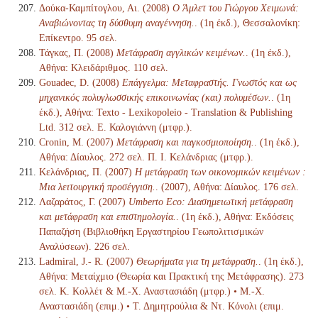
Δούκα-Καμπίτογλου, Αι. (2008)
Ο Άμλετ του Γιώργου Χειμωνά:
Αναβιώνοντας τη δύσθυμη αναγέννηση.
. (1η έκδ.), Θεσσαλονίκη:
Επίκεντρο. 95 σελ.
Τάγκας, Π. (2008)
Μετάφραση αγγλικών κειμένων.
. (1η έκδ.),
Αθήνα: Κλειδάριθμος. 110 σελ.
Gouadec, D. (2008)
Επάγγελμα: Μεταφραστής. Γνωστός και ως
μηχανικός πολυγλωσσικής επικοινωνίας (και) πολυμέσων.
. (1η
έκδ.), Αθήνα: Texto - Lexikopoleio - Translation & Publishing
Ltd. 312 σελ. Ε. Καλογιάννη (μτφρ.).
Cronin, M. (2007)
Μετάφραση και παγκοσμιοποίηση.
. (1η έκδ.),
Αθήνα: Δίαυλος. 272 σελ. Π. Ι. Κελάνδριας (μτφρ.).
Κελάνδριας, Π. (2007)
Η μετάφραση των οικονομικών κειμένων :
Μια λειτουργική προσέγγιση.
. (2007), Αθήνα: Δίαυλος. 176 σελ.
Λαζαράτος, Γ. (2007)
Umberto Eco: Διασημειωτική μετάφραση
και μετάφραση και επιστημολογία.
. (1η έκδ.), Αθήνα: Εκδόσεις
Παπαζήση (Βιβλιοθήκη Εργαστηρίου Γεωπολιτισμικών
Αναλύσεων). 226 σελ.
Ladmiral, J.- R. (2007)
Θεωρήματα για τη μετάφραση.
. (1η έκδ.),
Αθήνα: Μεταίχμιο (Θεωρία και Πρακτική της Μετάφρασης). 273
σελ. Κ. Κολλέτ & Μ.-Χ. Αναστασιάδη (μτφρ.) • Μ.-Χ.
Αναστασιάδη (επιμ.) • Τ. Δημητρούλια & Ντ. Κόνολι (επιμ.