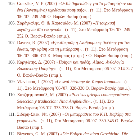
González, V. F. (2007)
«Οκτώ σημειώσεις για το μεταφράζειν και
ένα (δανεισμένο) σχεδίασμα ποιητικής».
. (τ. 11), Στο Μετάφραση
'06-'07. 239-248 Ο. Βαρών-Βασάρ (επιμ.).
Ζαράγκαλης, Θ. & Χαρισιάδου Μ. (2007)
«Η τουρκική
λογοτεχνία στα ελληνικά».
. (τ. 11), Στο Μετάφραση '06-'07. 249-
252 Ο. Βαρών-Βασάρ (επιμ.).
Davreu, R. (2007)
«Ερωτόκριση ή Αναδρομικές σκέψεις για τον
έρωτα, την κρίση και τη μετάφραση».
. (τ. 11), Στο Μετάφραση
'06-'07. 306-313 Κ. Μπόμπας (μτφρ.) • Ο. Βαρών-Βασάρ (επιμ.).
Καργιώτης, Δ. (2007)
«Ποίηση και πράξη. Αίμος: Ανθολογία
Βαλκανικής Ποίησης».
. (τ. 11), Στο Μετάφραση '06-'07. 314-327
Ο. Βαρών-Βασάρ (επιμ.).
Vlavianou, I. (2007)
«Le seul héritage de Yorgos Ioannou».
. (τ.
11), Στο Μετάφραση '06-'07. 328-330 Ο. Βαρών-Βασάρ (επιμ.).
Χατζηεμμανουήλ, Μ. (2007)
«Poetisas griegas contemporáneas.
Seleccion y traducción: Nina Anghelidis».
. (τ. 11), Στο
Μετάφραση '06-'07. 333-338 Ο. Βαρών-Βασάρ (επιμ.).
Σιδέρη-Σπεκ, Ντ. (2007)
«Οι μεταφράσεις του Κ.Π. Καβάφη στα
γερμανικά».
. (τ. 11), Στο Μετάφραση '06-'07. 339-345 Ο. Βαρών-
Βασάρ (επιμ.).
Bizyenos, G. M. (2007)
«Die Folgen der alten Geschichte. Die