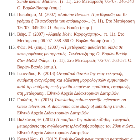
Sünde meiner Mutter».
. (τ. 11), Στο Μετάφραση '06-'07. 346-348
Ο. Βαρών-Βασάρ (επιμ.).
Παπαδήμα, Μ. (2007)
«Antoine Berman. Η μετάφραση και το
γράμμα ή Το πανδοχείο του απόμακρου».
. (τ. 11), Στο Μετάφραση
'06-'07. 349-352 Ο. Βαρών-Βασάρ (επιμ.).
Βέης, Γ. (2007)
«Αλμπέρ Κοέν. Καρφοχάφτης».
. (τ. 11), Στο
Μετάφραση '06-'07. 358-360 Ο. Βαρών-Βασάρ (επιμ.).
Φάις, Μ. (επιμ.) (2007)
«Η μετάφραση μαθαίνεται δίπλα σε
πεπειραμένους μεταφραστές. Συνέντευξη της Ο. Βαρών-Βασάρ
στον Μισέλ Φάις».
. (τ. 11), Στο Μετάφραση '06-'07. 368-371 Ο.
Βαρών-Βασάρ (επιμ.).
Ιωαννίδου, Κ. (2013)
Ονοματικά σύνολα της νέας ελληνικής:
αυτόματη αναγνώριση και εξάλειψη μορφολογικών αμφισημιών
κατά την αυτόματη επεξεργασία κειμένων: προτάσεις εφαρμογής
στη μετάφραση.
. Εθνικό Αρχείο Διδακτορικών Διατριβών.
Γουλέτη, Αι. (2013)
Translating culture-specific references on
Greek television: A diachronic case study of subtitling trends.
.
Εθνικό Αρχείο Διδακτορικών Διατριβών.
Βαλκάνου, Θ. (2013)
Η ποιητική της ιρλανδικότητας: ελληνικές
μεταφράσεις της αγγλόφωνης ιρλανδικής ποίησης του 20ου αιώνα.
.
Εθνικό Αρχείο Διδακτορικών Διατριβών.
Κανικλίδου, Θ. (2012)
English-Greek news creating narratives: a