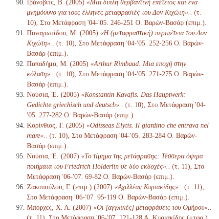
Ιβάνοβιτς, Β. (2005)
«Μια διπλή θερβαντινή επέτειος και ένα
μνημόσυνο για τους έλληνες μεταφραστές του Δον Κιχώτη».
. (τ.
10), Στο Μετάφραση '04-'05. 246-251 Ο. Βαρών-Βασάρ (επιμ.).
Παναγιωτίδου, Μ. (2005)
«Η (μεταφραστική) περιπέτεια του Δον
Κιχώτη».
. (τ. 10), Στο Μετάφραση '04-'05. 252-256 Ο. Βαρών-
Βασάρ (επιμ.).
Παπαδήμα, Μ. (2005)
«Arthur Rimbaud. Μια εποχή στην
κόλαση».
. (τ. 10), Στο Μετάφραση '04-'05. 271-275 Ο. Βαρών-
Βασάρ (επιμ.).
Νούσια, Έ. (2005)
«Konstantin Kavafis. Das Hauptwerk:
Gedichte griechisch und deutsch».
. (τ. 10), Στο Μετάφραση '04-
'05. 277-282 Ο. Βαρών-Βασάρ (επιμ.).
Κορίνθιος, Γ. (2005)
«Odisseas Elytis. Il giardino che entrava nel
mare».
. (τ. 10), Στο Μετάφραση '04-'05. 283-284 Ο. Βαρών-
Βασάρ (επιμ.).
Νούσια, Έ. (2007)
«Το τίμημα της μετάφρασης: Τέσσερα όψιμα
ποιήματα του Friedrich Hölderlin σε δύο εκδοχές».
. (τ. 11), Στο
Μετάφραση '06-'07. 69-82 Ο. Βαρών-Βασάρ (επιμ.).
Ζακοπούλου, Γ. (επιμ.) (2007)
«Αχιλλέας Κυριακίδης».
. (τ. 11),
Στο Μετάφραση '06-'07. 95-119 Ο. Βαρών-Βασάρ (επιμ.).
Μπόρχες, Χ. Λ. (2007)
«Οι [αγγλικές] μεταφράσεις του Ομήρου».
.
(τ. 11), Στο Μετάφραση '06-'07. 121-128 Α. Κυριακίδης (μτφρ.)