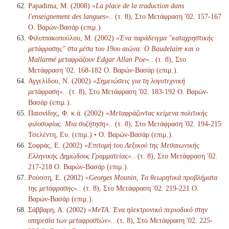
Papadima, M. (2008)
«La place de la traduction dans
l'enseignement des langues».
. (τ. 8), Στο Μετάφραση '02. 157-167
Ο. Βαρών-Βασάρ (επιμ.).
Φιλιππακοπούλου, Μ. (2002)
«Ένα παράδειγμα "καταχρηστικής
μετάφρασης" στα μέσα του 19ου αιώνα: Ο Baudelaire και ο
Mallarmé μεταφράζουν Edgar Allan Poe».
. (τ. 8), Στο
Μετάφραση '02. 168-182 Ο. Βαρών-Βασάρ (επιμ.).
Αγγελίδου, Ν. (2002)
«Σημειώσεις για τη λογοτεχνική
μετάφραση».
. (τ. 8), Στο Μετάφραση '02. 183-192 Ο. Βαρών-
Βασάρ (επιμ.).
Παιονίδης, Φ. κ.ά. (2002)
«Μεταφράζοντας κείμενα πολιτικής
φιλοσοφίας. Μια συζήτηση».
. (τ. 8), Στο Μετάφραση '02. 194-215
Τσελέντη, Ευ. (επιμ.) • Ο. Βαρών-Βασάρ (επιμ.).
Σοφράς, Ε. (2002)
«Επιτομή του Λεξικού της Μεσαιωνικής
Ελληνικής Δημώδους Γραμματείας».
. (τ. 8), Στο Μετάφραση '02.
217-218 Ο. Βαρών-Βασάρ (επιμ.).
Ρούσση, Ε. (2002)
«Georges Mounin, Tα θεωρητικά προβλήματα
της μετάφρασης».
. (τ. 8), Στο Μετάφραση '02. 219-221 Ο.
Βαρών-Βασάρ (επιμ.).
Σάββαρη, Α. (2002)
«MeTA. Ένα ηλεκτρονικό περιοδικό στην
υπηρεσία των μεταφραστών».
. (τ. 8), Στο Μετάφραση '02. 225-