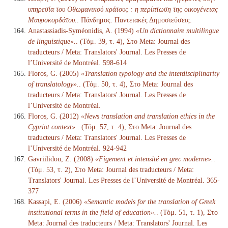
υπηρεσία του Οθωμανικού κράτους : η περίπτωση της οικογένειας
Μαυροκορδάτου.
. Πάνδημος. Παντειακές Δημοσιεύσεις.
Anastassiadis-Syméonidis, A. (1994)
«Un dictionnaire multilingue
de linguistique».
. (Τόμ. 39, τ. 4), Στο Meta: Journal des
traducteurs / Meta: Translators' Journal. Les Presses de
l’Université de Montréal. 598-614
Floros, G. (2005)
«Translation typology and the interdisciplinarity
of translatology».
. (Τόμ. 50, τ. 4), Στο Meta: Journal des
traducteurs / Meta: Translators' Journal. Les Presses de
l’Université de Montréal.
Floros, G. (2012)
«News translation and translation ethics in the
Cypriot context».
. (Τόμ. 57, τ. 4), Στο Meta: Journal des
traducteurs / Meta: Translators' Journal. Les Presses de
l’Université de Montréal. 924-942
Gavriilidou, Z. (2008)
«Figement et intensité en grec moderne».
.
(Τόμ. 53, τ. 2), Στο Meta: Journal des traducteurs / Meta:
Translators' Journal. Les Presses de l’Université de Montréal. 365-
377
Kassapi, E. (2006)
«Semantic models for the translation of Greek
institutional terms in the field of education».
. (Τόμ. 51, τ. 1), Στο
Meta: Journal des traducteurs / Meta: Translators' Journal. Les