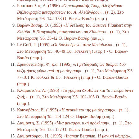
Ραυτόπουλος, Δ. (1996)
«Ο μεταφραστής Άρης Αλεξάνδρου.
Βιβλιογραφία μεταφράσεων του Α. Αλεξάνδρου».
. (τ. 2), Στο
Μετάφραση '96. 142-153 Ο. Βαρών-Βασάρ (επιμ.).
Βαρών-Βασάρ, Ο. (1995)
«Η δεξίωση του Gustave Flaubert στην
Ελλάδα. Βιβλιογραφία μεταφράσεων του Flaubert».
. (τ. 1), Στο
Μετάφραση '95. 35-42 Ο. Βαρών-Βασάρ (επιμ.).
Le Goff, J. (1995)
«Οι διανοούμενοι στον Μεσαίωνα».
. (τ. 1),
Στο Μετάφραση '95. 46-49 Ευ. Τσελέντη (μτφρ.) • Ο. Βαρών-
Βασάρ (επιμ.).
Δρακονταειδής, Φ. κ.ά. (1995)
«Η μετάφραση ως βίωμα: δύο
συζητήσεις γύρω από τη μετάφραση».
. (τ. 1), Στο Μετάφραση '95.
77-101 Κ. Κολλέτ & Ευ. Τσελέντη (επιμ.) • Ο. Βαρών-Βασάρ
(επιμ.).
Κλαμπατσέα, Α. (1995)
«Το γράμμα σκοτώνει και το πνεύμα δίνει
ζωή;»
. (τ. 1), Στο Μετάφραση '95. 102-105 Ο. Βαρών-Βασάρ
(επιμ.).
Κακναβάτος, Ε. (1995)
«Η περιπέτεια της μετάφρασης».
. (τ. 1),
Στο Μετάφραση '95. 114-124 Ο. Βαρών-Βασάρ (επιμ.).
Διαμάντη, Σ. (1995)
«Μια μεταφραστική πρόκληση».
. (τ. 1), Στο
Μετάφραση '95. 125-127 Ο. Βαρών-Βασάρ (επιμ.).
Διαμαντούρου, Η. (1995)
«Ingmar Bergman. Η μαγική κάμερα».
.