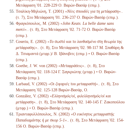
Μετάφραση '01. 228-229 Ο. Βαρών-Βασάρ (επιμ.).
Τσαλίκη-Μηλιώνη, Τ. (2001)
«Νέες σπουδές για τη μετάφραση».
.
(τ. 7), Στο Μετάφραση '01. 236-237 Ο. Βαρών-Βασάρ (επιμ.).
Φραγκόπουλος, Μ. (2002)
«John Keats. La belle dame sans
merci».
. (τ. 8), Στο Μετάφραση '02. 71-72 Ο. Βαρών-Βασάρ
(επιμ.).
Coseriu, E. (2002)
«Το σωστό και το λανθασμένο στη θεωρία της
μετάφρασης».
. (τ. 8), Στο Μετάφραση '02. 98-117 Μ. Σπαθάρη &
Δ. Τσιαμαντά (μτφρ.)/ Β. Ιβάνοβιτς (επιμ.) • Ο. Βαρών-Βασάρ
(επιμ.).
Goethe, J. W. von (2002)
«Μεταφράσεις».
. (τ. 8), Στο
Μετάφραση '02. 118-124 Γ. Σαγκριώτης (μτφρ.) • Ο. Βαρών-
Βασάρ (επιμ.).
Larbaud, V. (2002)
«Οι ζυγαριές του μεταφραστή».
. (τ. 8), Στο
Μετάφραση '02. 125-128 Βαρών-Βασάρ, Ο.
González, V. (2002)
«Ελληνισμός/οί, φιλελληνισμός/οί και
μετάφραση».
. (τ. 8), Στο Μετάφραση '02. 140-145 Γ. Ζακοπούλου
(μτφρ.) • Ο. Βαρών-Βασάρ (επιμ.).
Τριανταφυλλόπουλος, Ν. (2002)
«Ο ευκίνητος μεταφραστής
Παπαδιαμάντης ή με σκορ 5-1».
. (τ. 8), Στο Μετάφραση '02. 154-
156 Ο. Βαρών-Βασάρ (επιμ.).