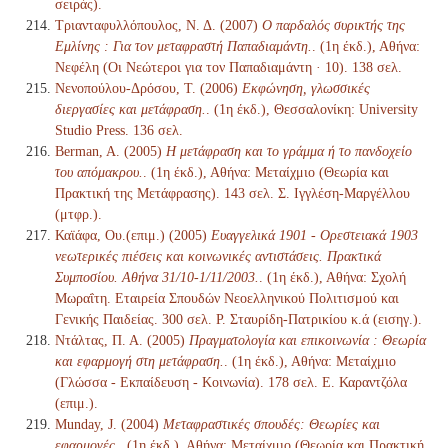
σειράς).
Τριανταφυλλόπουλος, Ν. Δ. (2007)
Ο παρδαλός συρικτής της
Εμλίνης : Για τον μεταφραστή Παπαδιαμάντη.
. (1η έκδ.), Αθήνα:
Νεφέλη (Οι Νεώτεροι για τον Παπαδιαμάντη · 10). 138 σελ.
Νενοπούλου-Δρόσου, Τ. (2006)
Εκφώνηση, γλωσσικές
διεργασίες και μετάφραση.
. (1η έκδ.), Θεσσαλονίκη: University
Studio Press. 136 σελ.
Berman, A. (2005)
Η μετάφραση και το γράμμα ή το πανδοχείο
του απόμακρου.
. (1η έκδ.), Αθήνα: Μεταίχμιο (Θεωρία και
Πρακτική της Μετάφρασης). 143 σελ. Σ. Ιγγλέση-Μαργέλλου
(μτφρ.).
Καϊάφα, Ου.(επιμ.) (2005)
Ευαγγελικά 1901 - Ορεστειακά 1903
νεωτερικές πιέσεις και κοινωνικές αντιστάσεις. Πρακτικά
Συμποσίου. Αθήνα 31/10-1/11/2003.
. (1η έκδ.), Αθήνα: Σχολή
Μωραΐτη. Εταιρεία Σπουδών Νεοελληνικού Πολιτισμού και
Γενικής Παιδείας. 300 σελ. Ρ. Σταυρίδη-Πατρικίου κ.ά (εισηγ.).
Ντάλτας, Π. Α. (2005)
Πραγματολογία και επικοινωνία : Θεωρία
και εφαρμογή στη μετάφραση.
. (1η έκδ.), Αθήνα: Μεταίχμιο
(Γλώσσα - Εκπαίδευση - Κοινωνία). 178 σελ. Ε. Καραντζόλα
(επιμ.).
Munday, J. (2004)
Μεταφραστικές σπουδές: Θεωρίες και
εφαρμογές.
. (1η έκδ.), Αθήνα: Μεταίχμιο (Θεωρία και Πρακτική