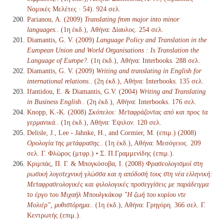
Νομικές Μελέτες · 54). 924 σελ.
Parianou, A. (2009)
Translating from major into minor
languages.
. (1η έκδ.), Αθήνα: Δίαυλος. 254 σελ.
Diamantis, G. V. (2009)
Language Policy and Translation in the
European Union and World Organisations : Is Translation the
Language of Europe?
. (1η έκδ.), Αθήνα: Interbooks. 288 σελ.
Diamantis, G. V. (2009)
Writing and translating in English for
international relations.
. (2η έκδ.), Αθήνα: Interbooks. 135 σελ.
Ifantidou, Ε. & Diamantis, G.V. (2004)
Writing and Translating
in Business English.
. (2η έκδ.), Αθήνα: Interbooks. 176 σελ.
Knopp, K.-K. (2008)
Σκόπελοι: Μεταφράζοντας από και προς τα
γερμανικά.
. (1η έκδ.), Αθήνα: Έψιλον. 120 σελ.
Delisle, J., Lee - Jahnke, H., and Cormier, M. (επιμ.) (2008)
Ορολογία της μετάφρασης.
. (1η έκδ.), Αθήνα: Μεσόγειος. 209
σελ. Γ. Φλώρος (μτφρ.) • Σ. Π.Γραμμενίδης (επιμ.).
Κριμπάς, Π. Γ. & Μπογκόσοβα, Ι. (2008)
Φρασεολογισμοί στη
ρωσική λογοτεχνική γλώσσα και η απόδοσή τους στη νέα ελληνική:
Μεταφρασεολογικές και φιλολογικές προσεγγίσεις με παράδειγμα
το έργο του Μιχαήλ Μπουλγκάκοφ "Η ζωή του κυρίου ντε
Μολιέρ", μυθιστόρημα.
. (1η έκδ.), Αθήνα: Γρηγόρη. 366 σελ. Γ.
Κεντρωτής (επιμ.).