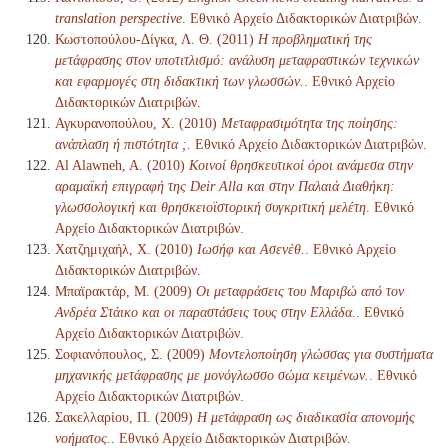
translation perspective
. Εθνικό Αρχείο Διδακτορικών Διατριβών.
Κωστοπούλου-Δίγκα, Λ. Θ. (2011)
Η προβληματική της
μετάφρασης στον υποτιτλισμό: ανάλυση μεταφραστικών τεχνικών
και εφαρμογές στη διδακτική των γλωσσών.
. Εθνικό Αρχείο
Διδακτορικών Διατριβών.
Αγκυρανοπούλου, Χ. (2010)
Μεταφρασιμότητα της ποίησης:
ανάπλαση ή πιστότητα ;
. Εθνικό Αρχείο Διδακτορικών Διατριβών.
Al Alawneh, A. (2010)
Κοινοί θρησκευτικοί όροι ανάμεσα στην
αραμαϊκή επιγραφή της Deir Alla και στην Παλαιά Διαθήκη:
γλωσσολογική και θρησκειοϊστορική συγκριτική μελέτη
. Εθνικό
Αρχείο Διδακτορικών Διατριβών.
Χατζημιχαήλ, Χ. (2010)
Ιωσήφ και Ασενέθ.
. Εθνικό Αρχείο
Διδακτορικών Διατριβών.
Μπαϊρακτάρ, Μ. (2009)
Οι μεταφράσεις του Μαριβώ από τον
Ανδρέα Στάικο και οι παραστάσεις τους στην Ελλάδα.
. Εθνικό
Αρχείο Διδακτορικών Διατριβών.
Σοφιανόπουλος, Σ. (2009)
Μοντελοποίηση γλώσσας για συστήματα
μηχανικής μετάφρασης με μονόγλωσσο σώμα κειμένων.
. Εθνικό
Αρχείο Διδακτορικών Διατριβών.
Σακελλαρίου, Π. (2009)
Η μετάφραση ως διαδικασία απονομής
νοήματος.
. Εθνικό Αρχείο Διδακτορικών Διατριβών.