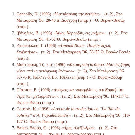
Connolly, D. (1996)
«Η μετάφραση της ποίησης».
. (τ. 2), Στο
Μετάφραση '96. 28-40 Δ. Δόσχορη (μτφρ.) • Ο. Βαρών-Βασάρ
(επιμ.).
Ιβάνοβιτς, Β. (1996)
«Νίκου Καρούζου, εις μνήμην».
. (τ. 2), Στο
Μετάφραση '96. 41-52 Ο. Βαρών-Βασάρ (επιμ.).
Ζακοπούλου, Γ. (1996)
«Armand Robin. Ποίηση δίχως
διαβατήριο».
. (τ. 2), Στο Μετάφραση '96. 53-55 Ο. Βαρών-Βασάρ
(επιμ.).
Μαστοράκη, Τζ. κ.ά. (1996)
«Μετάφραση θεάτρου: Μια συζήτηση
γύρω από τη μετάφραση θεάτρου».
. (τ. 2), Στο Μετάφραση '96.
57-76 Κ. Κολλέτ & Ευ. Τσελέντη (επιμ.) • Ο. Βαρών-Βασάρ
(επιμ.).
Πάτσιου, Β. (1996)
«Απόψεις και παρεμβάσεις του Κοραή στο
θέμα των μεταφράσεων».
. (τ. 2), Στο Μετάφραση '96. 114-117 Ο.
Βαρών-Βασάρ (επιμ.).
Coressis, Κ. (1996)
«Autour de la traduction de “La fille de
bohême” d’A. Papadiamandis».
. (τ. 2), Στο Μετάφραση '96. 118-
127 Ο. Βαρών-Βασάρ (επιμ.).
Βαρών-Βασάρ, Ο. (1996)
«Άρης Αλεξάνδρου».
. (τ. 2), Στο
Μετάφραση '96. 128-141 Ο. Βαρών-Βασάρ (επιμ.).