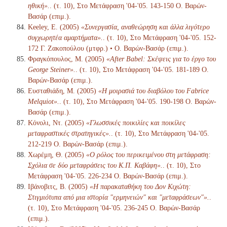
ηθική».
. (τ. 10), Στο Μετάφραση '04-'05. 143-150 Ο. Βαρών-
Βασάρ (επιμ.).
Keeley, E. (2005)
«Συνεργασία, αναθεώρηση και άλλα λιγότερο
συγχωρητέα αμαρτήματα».
. (τ. 10), Στο Μετάφραση '04-'05. 152-
172 Γ. Ζακοπούλου (μτφρ.) • Ο. Βαρών-Βασάρ (επιμ.).
Φραγκόπουλος, Μ. (2005)
«After Babel: Σκέψεις για το έργο του
George Steiner».
. (τ. 10), Στο Μετάφραση '04-'05. 181-189 Ο.
Βαρών-Βασάρ (επιμ.).
Ευσταθιάδη, Μ. (2005)
«Η μοιρασιά του διαβόλου του Fabrice
Melquiot».
. (τ. 10), Στο Μετάφραση '04-'05. 190-198 Ο. Βαρών-
Βασάρ (επιμ.).
Κόνολι, Ντ. (2005)
«Γλωσσικές ποικιλίες και ποικίλες
μεταφραστικές στρατηγικές».
. (τ. 10), Στο Μετάφραση '04-'05.
212-219 Ο. Βαρών-Βασάρ (επιμ.).
Χωρέμη, Θ. (2005)
«Ο ρόλος του περικειμένου στη μετάφραση:
Σχόλια σε δύο μεταφράσεις του Κ.Π. Καβάφη».
. (τ. 10), Στο
Μετάφραση '04-'05. 226-234 Ο. Βαρών-Βασάρ (επιμ.).
Ιβάνοβιτς, Β. (2005)
«Η παρακαταθήκη του Δον Κιχώτη:
Στιγμιότυπα από μια ιστορία "ερμηνειών" και "μεταφράσεων"».
.
(τ. 10), Στο Μετάφραση '04-'05. 236-245 Ο. Βαρών-Βασάρ
(επιμ.).