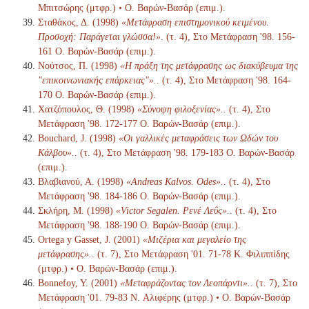
Μπιτσώρης (μτφρ.) • Ο. Βαρών-Βασάρ (επιμ.).
Σταθάκος, Δ. (1998)
«Μετάφραση επιστημονικού κειμένου.
Προσοχή: Παράγεται γλώσσα!»
. (τ. 4), Στο Μετάφραση '98. 156-
161 Ο. Βαρών-Βασάρ (επιμ.).
Νούτσος, Π. (1998)
«Η πράξη της μετάφρασης ως διακύβευμα της
"επικοινωνιακής επάρκειας"».
. (τ. 4), Στο Μετάφραση '98. 164-
170 Ο. Βαρών-Βασάρ (επιμ.).
Χατζόπουλος, Θ. (1998)
«Σύνοψη φιλοξενίας».
. (τ. 4), Στο
Μετάφραση '98. 172-177 Ο. Βαρών-Βασάρ (επιμ.).
Bouchard, J. (1998)
«Οι γαλλικές μεταφράσεις των Ωδών του
Κάλβου».
. (τ. 4), Στο Μετάφραση '98. 179-183 Ο. Βαρών-Βασάρ
(επιμ.).
Βλαβιανού, Α. (1998)
«Andreas Kalvos. Odes».
. (τ. 4), Στο
Μετάφραση '98. 184-186 Ο. Βαρών-Βασάρ (επιμ.).
Σκλήρη, Μ. (1998)
«Victor Segalen. Ρενέ Λεΰς».
. (τ. 4), Στο
Μετάφραση '98. 188-190 Ο. Βαρών-Βασάρ (επιμ.).
Ortega y Gasset, J. (2001)
«Μιζέρια και μεγαλείο της
μετάφρασης».
. (τ. 7), Στο Μετάφραση '01. 71-78 K. Φιλιππίδης
(μτφρ.) • Ο. Βαρών-Βασάρ (επιμ.).
Bonnefoy, Y. (2001)
«Μεταφράζοντας τον Λεοπάρντι».
. (τ. 7), Στο
Μετάφραση '01. 79-83 N. Αλιφέρης (μτφρ.) • Ο. Βαρών-Βασάρ