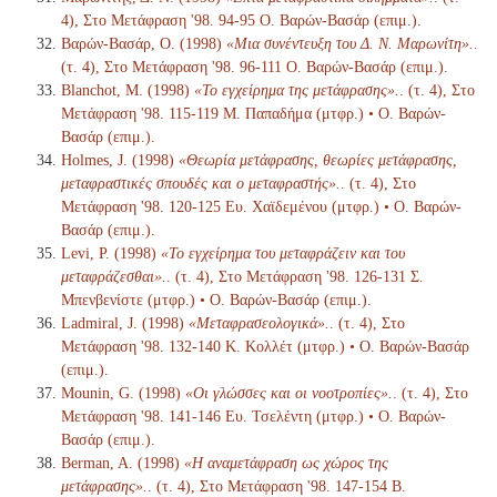
4), Στο Μετάφραση '98. 94-95 Ο. Βαρών-Βασάρ (επιμ.).
Βαρών-Βασάρ, Ο. (1998)
«Μια συνέντευξη του Δ. Ν. Μαρωνίτη».
.
(τ. 4), Στο Μετάφραση '98. 96-111 Ο. Βαρών-Βασάρ (επιμ.).
Blanchot, M. (1998)
«Το εγχείρημα της μετάφρασης».
. (τ. 4), Στο
Μετάφραση '98. 115-119 Μ. Παπαδήμα (μτφρ.) • Ο. Βαρών-
Βασάρ (επιμ.).
Holmes, J. (1998)
«Θεωρία μετάφρασης, θεωρίες μετάφρασης,
μεταφραστικές σπουδές και ο μεταφραστής».
. (τ. 4), Στο
Μετάφραση '98. 120-125 Ευ. Χαϊδεμένου (μτφρ.) • Ο. Βαρών-
Βασάρ (επιμ.).
Levi, P. (1998)
«Το εγχείρημα του μεταφράζειν και του
μεταφράζεσθαι».
. (τ. 4), Στο Μετάφραση '98. 126-131 Σ.
Μπενβενίστε (μτφρ.) • Ο. Βαρών-Βασάρ (επιμ.).
Ladmiral, J. (1998)
«Μεταφρασεολογικά».
. (τ. 4), Στο
Μετάφραση '98. 132-140 Κ. Κολλέτ (μτφρ.) • Ο. Βαρών-Βασάρ
(επιμ.).
Mounin, G. (1998)
«Οι γλώσσες και οι νοοτροπίες».
. (τ. 4), Στο
Μετάφραση '98. 141-146 Ευ. Τσελέντη (μτφρ.) • Ο. Βαρών-
Βασάρ (επιμ.).
Berman, A. (1998)
«Η αναμετάφραση ως χώρος της
μετάφρασης».
. (τ. 4), Στο Μετάφραση '98. 147-154 Β.