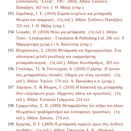
(επανέκδοση: "Έλλην", 1997· 2004), Αθήνα: Εκδόσεις
Παπαζήση. 343 σελ. Ι. Θ. Μάζης (επιμ.).
Σαριδάκης, Ι. Ε. (2010)
Σώματα κειμένων και μετάφραση.
Θεωρία και εφαρμογές.
. (1η έκδ.), Αθήνα: Εκδόσεις Παπαζήση.
355 σελ. Ι. Θ. Μάζης (επιμ.).
Gouadec, D. (2010)
Θέλω μια μετάφραση.
. (1η έκδ.), Αθήνα:
Texto - Lexikopoleio - Translation & Publishing Ltd. 206 σελ. Ρ.
Μαργαριτάρη (μτφρ.) • Α. Καλλίτσης (επιμ.).
Βλαχόπουλος, Σ. (2010)
Μετάφραση και δημιουργικότητα. Ένα
οδοιπορικό μεταξύ γνωστικής και εφαρμοσμένης
μεταφρασεολογίας.
. (1η έκδ.), Αθήνα: Κλειδάριθμος. 203 σελ.
Γουίλιαμς, Τζ. & Τσέστερμαν, Α. (2010)
Ο χάρτης: Η έρευνα
στις μεταφραστικές σπουδές: Οδηγός για νέους ερευνητές.
. (1η
έκδ.), Αθήνα: Ύψιλον. 176 σελ. Α. Βασαλάκη κ.ά. (μτφρ.).
Λάμπρου, Έ. & Φλώρος, Γ. (2010)
Η διδακτική της μετάφρασης
στον ελληνόφωνο χώρο: σύγχρονες τάσεις και προοπτικές.
. (1η
έκδ.), Αθήνα: Ελληνικά Γράμματα. 224 σελ.
Γραμμενίδης, Σ. Π. (2009)
Μεταφράζοντας τον κόσμο του άλλου:
Θεωρητικοί προβληματισμοί και λειτουργικές προοπτικές.
. (1η
έκδ.), Αθήνα: Δίαυλος. 274 σελ.
Κριμπάς, Π. Γ. (2009)
Η μετάφραση νομικών όρων στις διεθνείς
συμβάσεις.
. (1η έκδ.), Αθήνα: Σάκκουλας Α. Ν., (Θρακικές