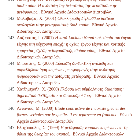
διαδικασία. Η ανάπτυξη της δεξιότητας της περιστασιακής
μετάφρασης.
. Εθνικό Αρχείο Διδακτορικών Διατριβών.
Μαλαβάζος, Χ. (2001)
Ολοκλήρωση δίγλωσσου δικτύου
αναλογιών στην μεταφραστική διαδικασία.
. Εθνικό Αρχείο
Διδακτορικών Διατριβών.
Λαζαράτος, Ι. (2001)
Η κατά Luciano Nanni πολυσημία του έργου
τέχνης στη σύγχρονη εποχή: η σχέση έργου τέχνης και κριτικής
ερμηνείας, σχέση μεταφραστικής ισοδυναμίας;
. Εθνικό Αρχείο
Διδακτορικών Διατριβών.
Μπούτσης, Σ. (2000)
Εύρωστη συντακτική ανάλυση και
παραλληλοποίηση κειμένων με εφαρμογές στην ανάκτηση
πληροφοριών και την αυτόματη μετάφραση.
. Εθνικό Αρχείο
Διδακτορικών Διατριβών.
Χατζημιχαήλ, Χ. (2000)
Γλώσσα και σύμβολα στη διαφήμιση:
σημειωτικά συστήματα και συνδυασμοί τους.
. Εθνικό Αρχείο
Διδακτορικών Διατριβών.
Αντωνίου, Μ. (2000)
Etude contrastive de l' aoriste grec et des
formes verbales par lesquelles il est represente en francais.
. Εθνικό
Αρχείο Διδακτορικών Διατριβών.
Βλαχόπουλος, Σ. (1999)
Η μετάφραση νομικών κειμένων επί τη
βάσει της θεωρίας του σκοπού.
. Εθνικό Αρχείο Διδακτορικών