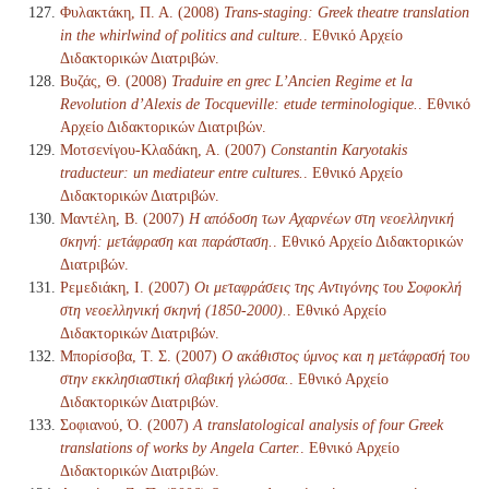
Φυλακτάκη, Π. Α. (2008)
Trans-staging: Greek theatre translation
in the whirlwind of politics and culture.
. Εθνικό Αρχείο
Διδακτορικών Διατριβών.
Βυζάς, Θ. (2008)
Traduire en grec L’Ancien Regime et la
Revolution d’Alexis de Tocqueville: etude terminologique.
. Εθνικό
Αρχείο Διδακτορικών Διατριβών.
Μοτσενίγου-Κλαδάκη, Α. (2007)
Constantin Karyotakis
traducteur: un mediateur entre cultures.
. Εθνικό Αρχείο
Διδακτορικών Διατριβών.
Μαντέλη, Β. (2007)
Η απόδοση των Αχαρνέων στη νεοελληνική
σκηνή: μετάφραση και παράσταση.
. Εθνικό Αρχείο Διδακτορικών
Διατριβών.
Ρεμεδιάκη, Ι. (2007)
Οι μεταφράσεις της Αντιγόνης του Σοφοκλή
στη νεοελληνική σκηνή (1850-2000).
. Εθνικό Αρχείο
Διδακτορικών Διατριβών.
Μπορίσοβα, Τ. Σ. (2007)
Ο ακάθιστος ύμνος και η μετάφρασή του
στην εκκλησιαστική σλαβική γλώσσα.
. Εθνικό Αρχείο
Διδακτορικών Διατριβών.
Σοφιανού, Ό. (2007)
A translatological analysis of four Greek
translations of works by Angela Carter.
. Εθνικό Αρχείο
Διδακτορικών Διατριβών.