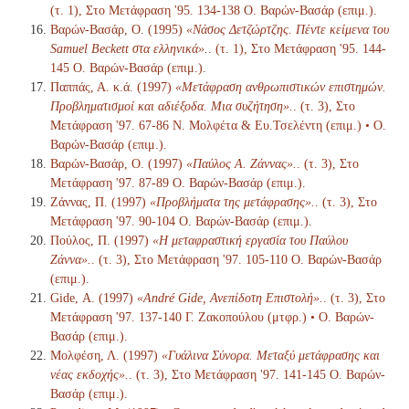
(τ. 1), Στο Μετάφραση '95. 134-138 Ο. Βαρών-Βασάρ (επιμ.).
Βαρών-Βασάρ, Ο. (1995)
«Νάσος Δετζώρτζης. Πέντε κείμενα του
Samuel Beckett στα ελληνικά».
. (τ. 1), Στο Μετάφραση '95. 144-
145 Ο. Βαρών-Βασάρ (επιμ.).
Παππάς, Α. κ.ά. (1997)
«Μετάφραση ανθρωπιστικών επιστημών.
Προβληματισμοί και αδιέξοδα. Μια συζήτηση».
. (τ. 3), Στο
Μετάφραση '97. 67-86 Ν. Μολφέτα & Ευ.Τσελέντη (επιμ.) • Ο.
Βαρών-Βασάρ (επιμ.).
Βαρών-Βασάρ, Ο. (1997)
«Παύλος Α. Ζάννας».
. (τ. 3), Στο
Μετάφραση '97. 87-89 Ο. Βαρών-Βασάρ (επιμ.).
Ζάννας, Π. (1997)
«Προβλήματα της μετάφρασης».
. (τ. 3), Στο
Μετάφραση '97. 90-104 Ο. Βαρών-Βασάρ (επιμ.).
Πούλος, Π. (1997)
«Η μεταφραστική εργασία του Παύλου
Ζάννα».
. (τ. 3), Στο Μετάφραση '97. 105-110 Ο. Βαρών-Βασάρ
(επιμ.).
Gide, Α. (1997)
«André Gide, Ανεπίδοτη Επιστολή».
. (τ. 3), Στο
Μετάφραση '97. 137-140 Γ. Ζακοπούλου (μτφρ.) • Ο. Βαρών-
Βασάρ (επιμ.).
Μολφέση, Λ. (1997)
«Γυάλινα Σύνορα. Μεταξύ μετάφρασης και
νέας εκδοχής».
. (τ. 3), Στο Μετάφραση '97. 141-145 Ο. Βαρών-
Βασάρ (επιμ.).