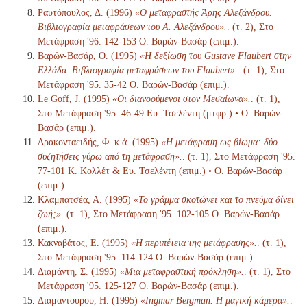
Ραυτόπουλος, Δ. (1996)
«Ο μεταφραστής Άρης Αλεξάνδρου.
Βιβλιογραφία μεταφράσεων του Α. Αλεξάνδρου».
. (τ. 2), Στο
Μετάφραση '96. 142-153 Ο. Βαρών-Βασάρ (επιμ.).
Βαρών-Βασάρ, Ο. (1995)
«Η δεξίωση του Gustave Flaubert στην
Ελλάδα. Βιβλιογραφία μεταφράσεων του Flaubert».
. (τ. 1), Στο
Μετάφραση '95. 35-42 Ο. Βαρών-Βασάρ (επιμ.).
Le Goff, J. (1995)
«Οι διανοούμενοι στον Μεσαίωνα».
. (τ. 1),
Στο Μετάφραση '95. 46-49 Ευ. Τσελέντη (μτφρ.) • Ο. Βαρών-
Βασάρ (επιμ.).
Δρακονταειδής, Φ. κ.ά. (1995)
«Η μετάφραση ως βίωμα: δύο
συζητήσεις γύρω από τη μετάφραση».
. (τ. 1), Στο Μετάφραση '95.
77-101 Κ. Κολλέτ & Ευ. Τσελέντη (επιμ.) • Ο. Βαρών-Βασάρ
(επιμ.).
Κλαμπατσέα, Α. (1995)
«Το γράμμα σκοτώνει και το πνεύμα δίνει
ζωή;»
. (τ. 1), Στο Μετάφραση '95. 102-105 Ο. Βαρών-Βασάρ
(επιμ.).
Κακναβάτος, Ε. (1995)
«Η περιπέτεια της μετάφρασης».
. (τ. 1),
Στο Μετάφραση '95. 114-124 Ο. Βαρών-Βασάρ (επιμ.).
Διαμάντη, Σ. (1995)
«Μια μεταφραστική πρόκληση».
. (τ. 1), Στο
Μετάφραση '95. 125-127 Ο. Βαρών-Βασάρ (επιμ.).
Διαμαντούρου, Η. (1995)
«Ingmar Bergman. Η μαγική κάμερα».
.