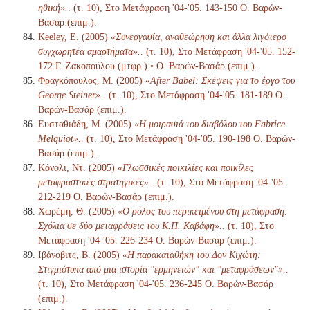
ηθική».
. (τ. 10), Στο Μετάφραση '04-'05. 143-150 Ο. Βαρών-
Βασάρ (επιμ.).
Keeley, E. (2005)
«Συνεργασία, αναθεώρηση και άλλα λιγότερο
συγχωρητέα αμαρτήματα».
. (τ. 10), Στο Μετάφραση '04-'05. 152-
172 Γ. Ζακοπούλου (μτφρ.) • Ο. Βαρών-Βασάρ (επιμ.).
Φραγκόπουλος, Μ. (2005)
«After Babel: Σκέψεις για το έργο του
George Steiner».
. (τ. 10), Στο Μετάφραση '04-'05. 181-189 Ο.
Βαρών-Βασάρ (επιμ.).
Ευσταθιάδη, Μ. (2005)
«Η μοιρασιά του διαβόλου του Fabrice
Melquiot».
. (τ. 10), Στο Μετάφραση '04-'05. 190-198 Ο. Βαρών-
Βασάρ (επιμ.).
Κόνολι, Ντ. (2005)
«Γλωσσικές ποικιλίες και ποικίλες
μεταφραστικές στρατηγικές».
. (τ. 10), Στο Μετάφραση '04-'05.
212-219 Ο. Βαρών-Βασάρ (επιμ.).
Χωρέμη, Θ. (2005)
«Ο ρόλος του περικειμένου στη μετάφραση:
Σχόλια σε δύο μεταφράσεις του Κ.Π. Καβάφη».
. (τ. 10), Στο
Μετάφραση '04-'05. 226-234 Ο. Βαρών-Βασάρ (επιμ.).
Ιβάνοβιτς, Β. (2005)
«Η παρακαταθήκη του Δον Κιχώτη:
Στιγμιότυπα από μια ιστορία "ερμηνειών" και "μεταφράσεων"».
.
(τ. 10), Στο Μετάφραση '04-'05. 236-245 Ο. Βαρών-Βασάρ
(επιμ.).