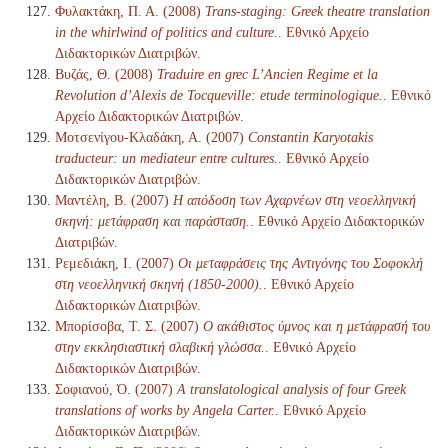
Φυλακτάκη, Π. Α. (2008)
Trans-staging: Greek theatre translation
in the whirlwind of politics and culture.
. Εθνικό Αρχείο
Διδακτορικών Διατριβών.
Βυζάς, Θ. (2008)
Traduire en grec L’Ancien Regime et la
Revolution d’Alexis de Tocqueville: etude terminologique.
. Εθνικό
Αρχείο Διδακτορικών Διατριβών.
Μοτσενίγου-Κλαδάκη, Α. (2007)
Constantin Karyotakis
traducteur: un mediateur entre cultures.
. Εθνικό Αρχείο
Διδακτορικών Διατριβών.
Μαντέλη, Β. (2007)
Η απόδοση των Αχαρνέων στη νεοελληνική
σκηνή: μετάφραση και παράσταση.
. Εθνικό Αρχείο Διδακτορικών
Διατριβών.
Ρεμεδιάκη, Ι. (2007)
Οι μεταφράσεις της Αντιγόνης του Σοφοκλή
στη νεοελληνική σκηνή (1850-2000).
. Εθνικό Αρχείο
Διδακτορικών Διατριβών.
Μπορίσοβα, Τ. Σ. (2007)
Ο ακάθιστος ύμνος και η μετάφρασή του
στην εκκλησιαστική σλαβική γλώσσα.
. Εθνικό Αρχείο
Διδακτορικών Διατριβών.
Σοφιανού, Ό. (2007)
A translatological analysis of four Greek
translations of works by Angela Carter.
. Εθνικό Αρχείο
Διδακτορικών Διατριβών.