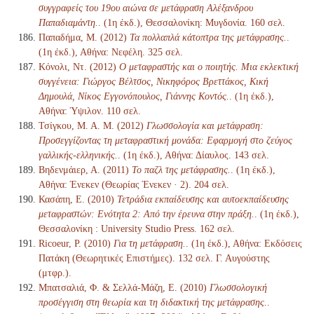
συγγραφείς του 19ου αιώνα σε μετάφραση Αλέξανδρου
Παπαδιαμάντη.
. (1η έκδ.), Θεσσαλονίκη: Μυγδονία. 160 σελ.
Παπαδήμα, Μ. (2012)
Τα πολλαπλά κάτοπτρα της μετάφρασης.
.
(1η έκδ.), Αθήνα: Νεφέλη. 325 σελ.
Κόνολι, Ντ. (2012)
Ο μεταφραστής και ο ποιητής. Μια εκλεκτική
συγγένεια: Γιώργος Βέλτσος, Νικηφόρος Βρεττάκος, Κική
Δημουλά, Νίκος Εγγονόπουλος, Γιάννης Κοντός.
. (1η έκδ.),
Αθήνα: Ύψιλον. 110 σελ.
Τσίγκου, Μ. Α. Μ. (2012)
Γλωσσολογία και μετάφραση:
Προσεγγίζοντας τη μεταφραστική μονάδα: Εφαρμογή στο ζεύγος
γαλλικής-ελληνικής.
. (1η έκδ.), Αθήνα: Δίαυλος. 143 σελ.
Βηδενμάιερ, Α. (2011)
Το παζλ της μετάφρασης.
. (1η έκδ.),
Αθήνα: Ένεκεν (Θεωρίας Ένεκεν · 2). 204 σελ.
Κασάπη, Ε. (2010)
Τετράδια εκπαίδευσης και αυτοεκπαίδευσης
μεταφραστών: Ενότητα 2: Από την έρευνα στην πράξη.
. (1η έκδ.),
Θεσσαλονίκη : University Studio Press. 162 σελ.
Ricoeur, P. (2010)
Για τη μετάφραση.
. (1η έκδ.), Αθήνα: Εκδόσεις
Πατάκη (Θεωρητικές Επιστήμες). 132 σελ. Γ. Αυγούστης
(μτφρ.).
Μπατσαλιά, Φ. & Σελλά-Μάζη, Ε. (2010)
Γλωσσολογική
προσέγγιση στη θεωρία και τη διδακτική της μετάφρασης.
.