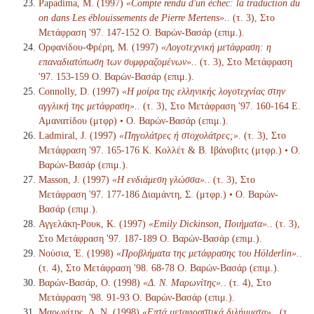
Papadima, M. (1997)
«Compte rendu d'un échec: la traduction du
on dans Les éblouissements de Pierre Mertens».
. (τ. 3), Στο
Μετάφραση '97. 147-152 Ο. Βαρών-Βασάρ (επιμ.).
Ορφανίδου-Φρέρη, Μ. (1997)
«Λογοτεχνική μετάφραση: η
επαναδιατύπωση των συμφραζομένων».
. (τ. 3), Στο Μετάφραση
'97. 153-159 Ο. Βαρών-Βασάρ (επιμ.).
Connolly, D. (1997)
«Η μοίρα της ελληνικής λογοτεχνίας στην
αγγλική της μετάφραση».
. (τ. 3), Στο Μετάφραση '97. 160-164 Ε.
Αμανατίδου (μτφρ) • Ο. Βαρών-Βασάρ (επιμ.).
Ladmiral, J. (1997)
«Πηγολάτρες ή στοχολάτρες;»
. (τ. 3), Στο
Μετάφραση '97. 165-176 Κ. Κολλέτ & Β. Ιβάνοβιτς (μτφρ.) • Ο.
Βαρών-Βασάρ (επιμ.).
Masson, J. (1997)
«Η ενδιάμεση γλώσσα».
. (τ. 3), Στο
Μετάφραση '97. 177-186 Διαμάντη, Σ. (μτφρ.) • Ο. Βαρών-
Βασάρ (επιμ.).
Αγγελάκη-Ρουκ, Κ. (1997)
«Emily Dickinson, Ποιήματα».
. (τ. 3),
Στο Μετάφραση '97. 187-189 Ο. Βαρών-Βασάρ (επιμ.).
Νούσια, Έ. (1998)
«Προβλήματα της μετάφρασης του Hölderlin».
.
(τ. 4), Στο Μετάφραση '98. 68-78 Ο. Βαρών-Βασάρ (επιμ.).
Βαρών-Βασάρ, Ο. (1998)
«Δ. Ν. Μαρωνίτης».
. (τ. 4), Στο
Μετάφραση '98. 91-93 Ο. Βαρών-Βασάρ (επιμ.).
Μαρωνίτης, Δ. Ν. (1998)
«Επτά μεταφραστικά διλήμματα».
. (τ.