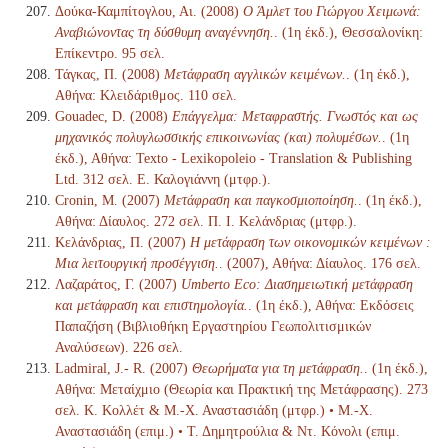
Δούκα-Καμπίτογλου, Αι. (2008)
Ο Άμλετ του Γιώργου Χειμωνά:
Αναβιώνοντας τη δύσθυμη αναγέννηση.
. (1η έκδ.), Θεσσαλονίκη:
Επίκεντρο. 95 σελ.
Τάγκας, Π. (2008)
Μετάφραση αγγλικών κειμένων.
. (1η έκδ.),
Αθήνα: Κλειδάριθμος. 110 σελ.
Gouadec, D. (2008)
Επάγγελμα: Μεταφραστής. Γνωστός και ως
μηχανικός πολυγλωσσικής επικοινωνίας (και) πολυμέσων.
. (1η
έκδ.), Αθήνα: Texto - Lexikopoleio - Translation & Publishing
Ltd. 312 σελ. Ε. Καλογιάννη (μτφρ.).
Cronin, M. (2007)
Μετάφραση και παγκοσμιοποίηση.
. (1η έκδ.),
Αθήνα: Δίαυλος. 272 σελ. Π. Ι. Κελάνδριας (μτφρ.).
Κελάνδριας, Π. (2007)
Η μετάφραση των οικονομικών κειμένων :
Μια λειτουργική προσέγγιση.
. (2007), Αθήνα: Δίαυλος. 176 σελ.
Λαζαράτος, Γ. (2007)
Umberto Eco: Διασημειωτική μετάφραση
και μετάφραση και επιστημολογία.
. (1η έκδ.), Αθήνα: Εκδόσεις
Παπαζήση (Βιβλιοθήκη Εργαστηρίου Γεωπολιτισμικών
Αναλύσεων). 226 σελ.
Ladmiral, J.- R. (2007)
Θεωρήματα για τη μετάφραση.
. (1η έκδ.),
Αθήνα: Μεταίχμιο (Θεωρία και Πρακτική της Μετάφρασης). 273
σελ. Κ. Κολλέτ & Μ.-Χ. Αναστασιάδη (μτφρ.) • Μ.-Χ.
Αναστασιάδη (επιμ.) • Τ. Δημητρούλια & Ντ. Κόνολι (επιμ.