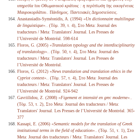
υπηρεσία του Οθωμανικού κράτους : η περίπτωση της οικογένειας
Μαυροκορδάτου.
. Πάνδημος. Παντειακές Δημοσιεύσεις.
Anastassiadis-Syméonidis, A. (1994)
«Un dictionnaire multilingue
de linguistique».
. (Τόμ. 39, τ. 4), Στο Meta: Journal des
traducteurs / Meta: Translators' Journal. Les Presses de
l’Université de Montréal. 598-614
Floros, G. (2005)
«Translation typology and the interdisciplinarity
of translatology».
. (Τόμ. 50, τ. 4), Στο Meta: Journal des
traducteurs / Meta: Translators' Journal. Les Presses de
l’Université de Montréal.
Floros, G. (2012)
«News translation and translation ethics in the
Cypriot context».
. (Τόμ. 57, τ. 4), Στο Meta: Journal des
traducteurs / Meta: Translators' Journal. Les Presses de
l’Université de Montréal. 924-942
Gavriilidou, Z. (2008)
«Figement et intensité en grec moderne».
.
(Τόμ. 53, τ. 2), Στο Meta: Journal des traducteurs / Meta:
Translators' Journal. Les Presses de l’Université de Montréal. 365-
377
Kassapi, E. (2006)
«Semantic models for the translation of Greek
institutional terms in the field of education».
. (Τόμ. 51, τ. 1), Στο
Meta: Journal des traducteurs / Meta: Translators' Journal. Les