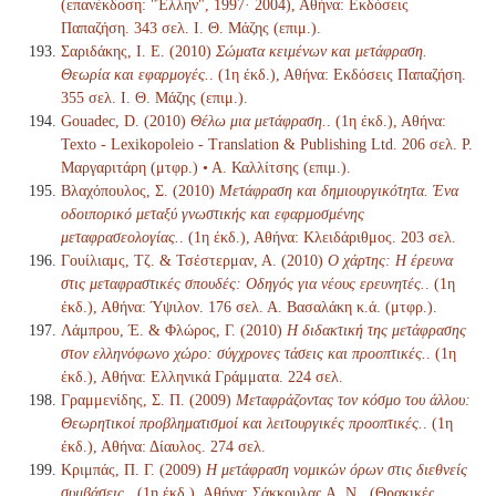
(επανέκδοση: "Έλλην", 1997· 2004), Αθήνα: Εκδόσεις
Παπαζήση. 343 σελ. Ι. Θ. Μάζης (επιμ.).
Σαριδάκης, Ι. Ε. (2010)
Σώματα κειμένων και μετάφραση.
Θεωρία και εφαρμογές.
. (1η έκδ.), Αθήνα: Εκδόσεις Παπαζήση.
355 σελ. Ι. Θ. Μάζης (επιμ.).
Gouadec, D. (2010)
Θέλω μια μετάφραση.
. (1η έκδ.), Αθήνα:
Texto - Lexikopoleio - Translation & Publishing Ltd. 206 σελ. Ρ.
Μαργαριτάρη (μτφρ.) • Α. Καλλίτσης (επιμ.).
Βλαχόπουλος, Σ. (2010)
Μετάφραση και δημιουργικότητα. Ένα
οδοιπορικό μεταξύ γνωστικής και εφαρμοσμένης
μεταφρασεολογίας.
. (1η έκδ.), Αθήνα: Κλειδάριθμος. 203 σελ.
Γουίλιαμς, Τζ. & Τσέστερμαν, Α. (2010)
Ο χάρτης: Η έρευνα
στις μεταφραστικές σπουδές: Οδηγός για νέους ερευνητές.
. (1η
έκδ.), Αθήνα: Ύψιλον. 176 σελ. Α. Βασαλάκη κ.ά. (μτφρ.).
Λάμπρου, Έ. & Φλώρος, Γ. (2010)
Η διδακτική της μετάφρασης
στον ελληνόφωνο χώρο: σύγχρονες τάσεις και προοπτικές.
. (1η
έκδ.), Αθήνα: Ελληνικά Γράμματα. 224 σελ.
Γραμμενίδης, Σ. Π. (2009)
Μεταφράζοντας τον κόσμο του άλλου:
Θεωρητικοί προβληματισμοί και λειτουργικές προοπτικές.
. (1η
έκδ.), Αθήνα: Δίαυλος. 274 σελ.
Κριμπάς, Π. Γ. (2009)
Η μετάφραση νομικών όρων στις διεθνείς
συμβάσεις.
. (1η έκδ.), Αθήνα: Σάκκουλας Α. Ν., (Θρακικές