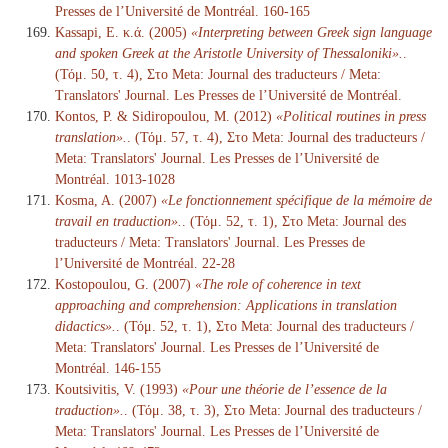
Presses de l’Université de Montréal. 160-165
Kassapi, E. κ.ά. (2005)
«Interpreting between Greek sign language
and spoken Greek at the Aristotle University of Thessaloniki».
.
(Τόμ. 50, τ. 4), Στο Meta: Journal des traducteurs / Meta:
Translators' Journal. Les Presses de l’Université de Montréal.
Kontos, P. & Sidiropoulou, M. (2012)
«Political routines in press
translation».
. (Τόμ. 57, τ. 4), Στο Meta: Journal des traducteurs /
Meta: Translators' Journal. Les Presses de l’Université de
Montréal. 1013-1028
Kosma, A. (2007)
«Le fonctionnement spécifique de la mémoire de
travail en traduction».
. (Τόμ. 52, τ. 1), Στο Meta: Journal des
traducteurs / Meta: Translators' Journal. Les Presses de
l’Université de Montréal. 22-28
Kostopoulou, G. (2007)
«The role of coherence in text
approaching and comprehension: Applications in translation
didactics».
. (Τόμ. 52, τ. 1), Στο Meta: Journal des traducteurs /
Meta: Translators' Journal. Les Presses de l’Université de
Montréal. 146-155
Koutsivitis, V. (1993)
«Pour une théorie de l’essence de la
traduction».
. (Τόμ. 38, τ. 3), Στο Meta: Journal des traducteurs /
Meta: Translators' Journal. Les Presses de l’Université de