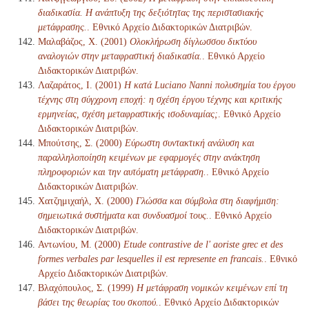
διαδικασία. Η ανάπτυξη της δεξιότητας της περιστασιακής
μετάφρασης.
. Εθνικό Αρχείο Διδακτορικών Διατριβών.
Μαλαβάζος, Χ. (2001)
Ολοκλήρωση δίγλωσσου δικτύου
αναλογιών στην μεταφραστική διαδικασία.
. Εθνικό Αρχείο
Διδακτορικών Διατριβών.
Λαζαράτος, Ι. (2001)
Η κατά Luciano Nanni πολυσημία του έργου
τέχνης στη σύγχρονη εποχή: η σχέση έργου τέχνης και κριτικής
ερμηνείας, σχέση μεταφραστικής ισοδυναμίας;
. Εθνικό Αρχείο
Διδακτορικών Διατριβών.
Μπούτσης, Σ. (2000)
Εύρωστη συντακτική ανάλυση και
παραλληλοποίηση κειμένων με εφαρμογές στην ανάκτηση
πληροφοριών και την αυτόματη μετάφραση.
. Εθνικό Αρχείο
Διδακτορικών Διατριβών.
Χατζημιχαήλ, Χ. (2000)
Γλώσσα και σύμβολα στη διαφήμιση:
σημειωτικά συστήματα και συνδυασμοί τους.
. Εθνικό Αρχείο
Διδακτορικών Διατριβών.
Αντωνίου, Μ. (2000)
Etude contrastive de l' aoriste grec et des
formes verbales par lesquelles il est represente en francais.
. Εθνικό
Αρχείο Διδακτορικών Διατριβών.
Βλαχόπουλος, Σ. (1999)
Η μετάφραση νομικών κειμένων επί τη
βάσει της θεωρίας του σκοπού.
. Εθνικό Αρχείο Διδακτορικών