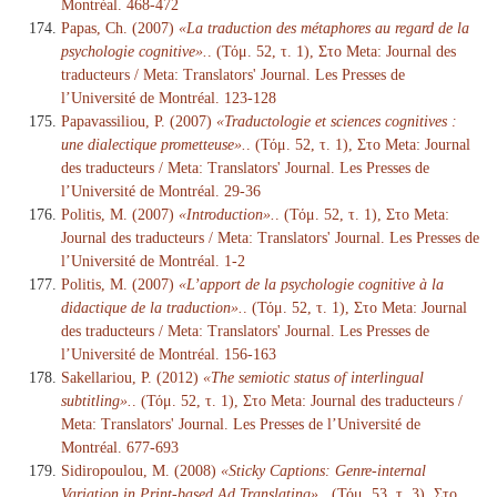
Montréal. 468-472
Papas, Ch. (2007)
«La traduction des métaphores au regard de la
psychologie cognitive».
. (Τόμ. 52, τ. 1), Στο Meta: Journal des
traducteurs / Meta: Translators' Journal. Les Presses de
l’Université de Montréal. 123-128
Papavassiliou, P. (2007)
«Traductologie et sciences cognitives :
une dialectique prometteuse».
. (Τόμ. 52, τ. 1), Στο Meta: Journal
des traducteurs / Meta: Translators' Journal. Les Presses de
l’Université de Montréal. 29-36
Politis, M. (2007)
«Introduction».
. (Τόμ. 52, τ. 1), Στο Meta:
Journal des traducteurs / Meta: Translators' Journal. Les Presses de
l’Université de Montréal. 1-2
Politis, M. (2007)
«L’apport de la psychologie cognitive à la
didactique de la traduction».
. (Τόμ. 52, τ. 1), Στο Meta: Journal
des traducteurs / Meta: Translators' Journal. Les Presses de
l’Université de Montréal. 156-163
Sakellariou, P. (2012)
«The semiotic status of interlingual
subtitling».
. (Τόμ. 52, τ. 1), Στο Meta: Journal des traducteurs /
Meta: Translators' Journal. Les Presses de l’Université de
Montréal. 677-693
Sidiropoulou, M. (2008)
«Sticky Captions: Genre-internal
Variation in Print-based Ad Translating».
. (Τόμ. 53, τ. 3), Στο