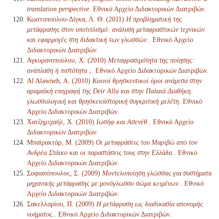
translation perspective
. Εθνικό Αρχείο Διδακτορικών Διατριβών.
Κωστοπούλου-Δίγκα, Λ. Θ. (2011)
Η προβληματική της
μετάφρασης στον υποτιτλισμό: ανάλυση μεταφραστικών τεχνικών
και εφαρμογές στη διδακτική των γλωσσών.
. Εθνικό Αρχείο
Διδακτορικών Διατριβών.
Αγκυρανοπούλου, Χ. (2010)
Μεταφρασιμότητα της ποίησης:
ανάπλαση ή πιστότητα ;
. Εθνικό Αρχείο Διδακτορικών Διατριβών.
Al Alawneh, A. (2010)
Κοινοί θρησκευτικοί όροι ανάμεσα στην
αραμαϊκή επιγραφή της Deir Alla και στην Παλαιά Διαθήκη:
γλωσσολογική και θρησκειοϊστορική συγκριτική μελέτη
. Εθνικό
Αρχείο Διδακτορικών Διατριβών.
Χατζημιχαήλ, Χ. (2010)
Ιωσήφ και Ασενέθ.
. Εθνικό Αρχείο
Διδακτορικών Διατριβών.
Μπαϊρακτάρ, Μ. (2009)
Οι μεταφράσεις του Μαριβώ από τον
Ανδρέα Στάικο και οι παραστάσεις τους στην Ελλάδα.
. Εθνικό
Αρχείο Διδακτορικών Διατριβών.
Σοφιανόπουλος, Σ. (2009)
Μοντελοποίηση γλώσσας για συστήματα
μηχανικής μετάφρασης με μονόγλωσσο σώμα κειμένων.
. Εθνικό
Αρχείο Διδακτορικών Διατριβών.
Σακελλαρίου, Π. (2009)
Η μετάφραση ως διαδικασία απονομής
νοήματος.
. Εθνικό Αρχείο Διδακτορικών Διατριβών.