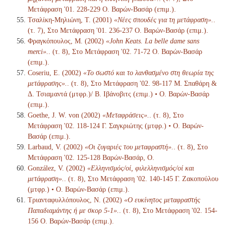
Μετάφραση '01. 228-229 Ο. Βαρών-Βασάρ (επιμ.).
Τσαλίκη-Μηλιώνη, Τ. (2001)
«Νέες σπουδές για τη μετάφραση».
.
(τ. 7), Στο Μετάφραση '01. 236-237 Ο. Βαρών-Βασάρ (επιμ.).
Φραγκόπουλος, Μ. (2002)
«John Keats. La belle dame sans
merci».
. (τ. 8), Στο Μετάφραση '02. 71-72 Ο. Βαρών-Βασάρ
(επιμ.).
Coseriu, E. (2002)
«Το σωστό και το λανθασμένο στη θεωρία της
μετάφρασης».
. (τ. 8), Στο Μετάφραση '02. 98-117 Μ. Σπαθάρη &
Δ. Τσιαμαντά (μτφρ.)/ Β. Ιβάνοβιτς (επιμ.) • Ο. Βαρών-Βασάρ
(επιμ.).
Goethe, J. W. von (2002)
«Μεταφράσεις».
. (τ. 8), Στο
Μετάφραση '02. 118-124 Γ. Σαγκριώτης (μτφρ.) • Ο. Βαρών-
Βασάρ (επιμ.).
Larbaud, V. (2002)
«Οι ζυγαριές του μεταφραστή».
. (τ. 8), Στο
Μετάφραση '02. 125-128 Βαρών-Βασάρ, Ο.
González, V. (2002)
«Ελληνισμός/οί, φιλελληνισμός/οί και
μετάφραση».
. (τ. 8), Στο Μετάφραση '02. 140-145 Γ. Ζακοπούλου
(μτφρ.) • Ο. Βαρών-Βασάρ (επιμ.).
Τριανταφυλλόπουλος, Ν. (2002)
«Ο ευκίνητος μεταφραστής
Παπαδιαμάντης ή με σκορ 5-1».
. (τ. 8), Στο Μετάφραση '02. 154-
156 Ο. Βαρών-Βασάρ (επιμ.).