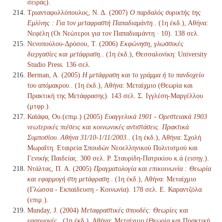
σειράς).
Τριανταφυλλόπουλος, Ν. Δ. (2007)
Ο παρδαλός συρικτής της
Εμλίνης : Για τον μεταφραστή Παπαδιαμάντη.
. (1η έκδ.), Αθήνα:
Νεφέλη (Οι Νεώτεροι για τον Παπαδιαμάντη · 10). 138 σελ.
Νενοπούλου-Δρόσου, Τ. (2006)
Εκφώνηση, γλωσσικές
διεργασίες και μετάφραση.
. (1η έκδ.), Θεσσαλονίκη: University
Studio Press. 136 σελ.
Berman, A. (2005)
Η μετάφραση και το γράμμα ή το πανδοχείο
του απόμακρου.
. (1η έκδ.), Αθήνα: Μεταίχμιο (Θεωρία και
Πρακτική της Μετάφρασης). 143 σελ. Σ. Ιγγλέση-Μαργέλλου
(μτφρ.).
Καϊάφα, Ου.(επιμ.) (2005)
Ευαγγελικά 1901 - Ορεστειακά 1903
νεωτερικές πιέσεις και κοινωνικές αντιστάσεις. Πρακτικά
Συμποσίου. Αθήνα 31/10-1/11/2003.
. (1η έκδ.), Αθήνα: Σχολή
Μωραΐτη. Εταιρεία Σπουδών Νεοελληνικού Πολιτισμού και
Γενικής Παιδείας. 300 σελ. Ρ. Σταυρίδη-Πατρικίου κ.ά (εισηγ.).
Ντάλτας, Π. Α. (2005)
Πραγματολογία και επικοινωνία : Θεωρία
και εφαρμογή στη μετάφραση.
. (1η έκδ.), Αθήνα: Μεταίχμιο
(Γλώσσα - Εκπαίδευση - Κοινωνία). 178 σελ. Ε. Καραντζόλα
(επιμ.).
Munday, J. (2004)
Μεταφραστικές σπουδές: Θεωρίες και
εφαρμογές.
. (1η έκδ.), Αθήνα: Μεταίχμιο (Θεωρία και Πρακτική