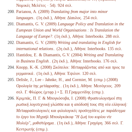
Νομικές Μελέτες · 54). 924 σελ.
Parianou, A. (2009)
Translating from major into minor
languages.
. (1η έκδ.), Αθήνα: Δίαυλος. 254 σελ.
Diamantis, G. V. (2009)
Language Policy and Translation in the
European Union and World Organisations : Is Translation the
Language of Europe?
. (1η έκδ.), Αθήνα: Interbooks. 288 σελ.
Diamantis, G. V. (2009)
Writing and translating in English for
international relations.
. (2η έκδ.), Αθήνα: Interbooks. 135 σελ.
Ifantidou, Ε. & Diamantis, G.V. (2004)
Writing and Translating
in Business English.
. (2η έκδ.), Αθήνα: Interbooks. 176 σελ.
Knopp, K.-K. (2008)
Σκόπελοι: Μεταφράζοντας από και προς τα
γερμανικά.
. (1η έκδ.), Αθήνα: Έψιλον. 120 σελ.
Delisle, J., Lee - Jahnke, H., and Cormier, M. (επιμ.) (2008)
Ορολογία της μετάφρασης.
. (1η έκδ.), Αθήνα: Μεσόγειος. 209
σελ. Γ. Φλώρος (μτφρ.) • Σ. Π.Γραμμενίδης (επιμ.).
Κριμπάς, Π. Γ. & Μπογκόσοβα, Ι. (2008)
Φρασεολογισμοί στη
ρωσική λογοτεχνική γλώσσα και η απόδοσή τους στη νέα ελληνική:
Μεταφρασεολογικές και φιλολογικές προσεγγίσεις με παράδειγμα
το έργο του Μιχαήλ Μπουλγκάκοφ "Η ζωή του κυρίου ντε
Μολιέρ", μυθιστόρημα.
. (1η έκδ.), Αθήνα: Γρηγόρη. 366 σελ. Γ.
Κεντρωτής (επιμ.).