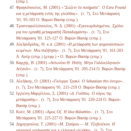
(επιμ.).
Φραγκόπουλος, Μ. (2001)
«"Σώζειν τα ποιήματα": Ο Ezra Pound
και η μετάφραση εντός της γλώσσας».
. (τ. 7), Στο Μετάφραση
'01. 95-103 Ο. Βαρών-Βασάρ (επιμ.).
Τριανταφυλλόπουλος, Ν. Δ. (2001)
«Εγκεκορδυλημένος. Σχόλιο
για τον εμπαθή μεταφραστή Παπαδιαμάντη».
. (τ. 7), Στο
Μετάφραση '01. 125-127 Ο. Βαρών-Βασάρ (επιμ.).
Αλεξανδρίδης, Θ. κ.ά. (2001)
«Η μετάφραση των ψυχαναλυτικών
κειμένων. Μια συζήτηση».
. (τ. 7), Στο Μετάφραση '01. 161-203
Α. Ασέρ (επιμ.) (μτφρ.) • Ο. Βαρών-Βασάρ (επιμ.).
Καμχής, Β. (2001)
«Αντωνίου Θ. Ηπίτη. Μέγα Γαλλοελληνικόν
Λεξικόν».
. (τ. 7), Στο Μετάφραση '01. 205-214 Ο. Βαρών-Βασάρ
(επιμ.).
Αλεξάκης, Ο. (2001)
«Γκέοργκ Τρακλ. Ο Sebastian στο όνειρο».
.
(τ. 7), Στο Μετάφραση '01. 215-219 Ο. Βαρών-Βασάρ (επιμ.).
Ιγγλέση-Μαργέλλου, Σ. (2001)
«Δ. Γούτσος. Ο λόγος της
μετάφρασης».
. (τ. 7), Στο Μετάφραση '01. 220-224 Ο. Βαρών-
Βασάρ (επιμ.).
Κοέν, Μ. (2001)
«Άμος Οζ. Η ίδια θάλασσα».
. (τ. 7), Στο
Μετάφραση '01. 225-227 Ο. Βαρών-Βασάρ (επιμ.).
Δημητρούλια, Τ. (2001)
«Μ. Σταύρου — Μ. Τζεβελέκου. Η
μηχανική μετάφραση και η ελληνική γλώσσα».
. (τ. 7), Στο