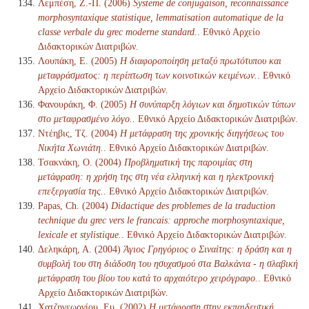
Λεμπέση, Ζ.-Π. (2006)
Systeme de conjugaison, reconnaissance
morphosyntaxique statistique, lemmatisation automatique de la
classe verbale du grec moderne standard.
. Εθνικό Αρχείο
Διδακτορικών Διατριβών.
Λουπάκη, Ε. (2005)
Η διαφοροποίηση μεταξύ πρωτότυπου και
μεταφράσματος: η περίπτωση των κοινοτικών κειμένων.
. Εθνικό
Αρχείο Διδακτορικών Διατριβών.
Φανουράκη, Φ. (2005)
Η συνύπαρξη λόγιων και δημοτικών τύπων
στο μεταφρασμένο λόγο.
. Εθνικό Αρχείο Διδακτορικών Διατριβών.
Ντέηβις, Τζ. (2004)
Η μετάφραση της χρονικής διηγήσεως του
Νικήτα Χωνιάτη.
. Εθνικό Αρχείο Διδακτορικών Διατριβών.
Τσακνάκη, Ο. (2004)
Προβληματική της παροιμίας στη
μετάφραση: η χρήση της στη νέα ελληνική και η ηλεκτρονική
επεξεργασία της.
. Εθνικό Αρχείο Διδακτορικών Διατριβών.
Papas, Ch. (2004)
Didactique des problemes de la traduction
technique du grec vers le francais: approche morphosyntaxique,
lexicale et stylistique.
. Εθνικό Αρχείο Διδακτορικών Διατριβών.
Δεληκάρη, Α. (2004)
Άγιος Γρηγόριος ο Σιναίτης: η δράση και η
συμβολή του στη διάδοση του ησυχασμού στα Βαλκάνια - η σλαβική
μετάφραση του βίου του κατά το αρχαιότερο χειρόγραφο.
. Εθνικό
Αρχείο Διδακτορικών Διατριβών.
Χατζηγεωργίου, Ευ. (2002)
Η μετάφραση στην εκπαιδευτική