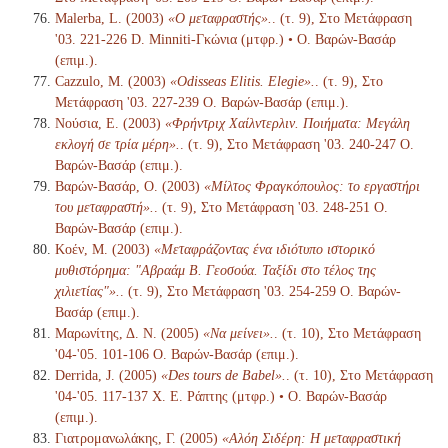
Malerba, L. (2003)
«Ο μεταφραστής».
. (τ. 9), Στο Μετάφραση
'03. 221-226 D. Minniti-Γκώνια (μτφρ.) • Ο. Βαρών-Βασάρ
(επιμ.).
Cazzulo, M. (2003)
«Odisseas Elitis. Elegie».
. (τ. 9), Στο
Μετάφραση '03. 227-239 Ο. Βαρών-Βασάρ (επιμ.).
Νούσια, Ε. (2003)
«Φρήντριχ Χαίλντερλιν. Ποιήματα: Μεγάλη
εκλογή σε τρία μέρη».
. (τ. 9), Στο Μετάφραση '03. 240-247 Ο.
Βαρών-Βασάρ (επιμ.).
Βαρών-Βασάρ, Ο. (2003)
«Μίλτος Φραγκόπουλος: το εργαστήρι
του μεταφραστή».
. (τ. 9), Στο Μετάφραση '03. 248-251 Ο.
Βαρών-Βασάρ (επιμ.).
Κοέν, Μ. (2003)
«Μεταφράζοντας ένα ιδιότυπο ιστορικό
μυθιστόρημα: "Αβραάμ Β. Γεοσούα. Ταξίδι στο τέλος της
χιλιετίας"».
. (τ. 9), Στο Μετάφραση '03. 254-259 Ο. Βαρών-
Βασάρ (επιμ.).
Μαρωνίτης, Δ. Ν. (2005)
«Να μείνει».
. (τ. 10), Στο Μετάφραση
'04-'05. 101-106 Ο. Βαρών-Βασάρ (επιμ.).
Derrida, J. (2005)
«Des tours de Babel».
. (τ. 10), Στο Μετάφραση
'04-'05. 117-137 Χ. Ε. Ράπτης (μτφρ.) • Ο. Βαρών-Βασάρ
(επιμ.).
Γιατρομανωλάκης, Γ. (2005)
«Αλόη Σιδέρη: Η μεταφραστική