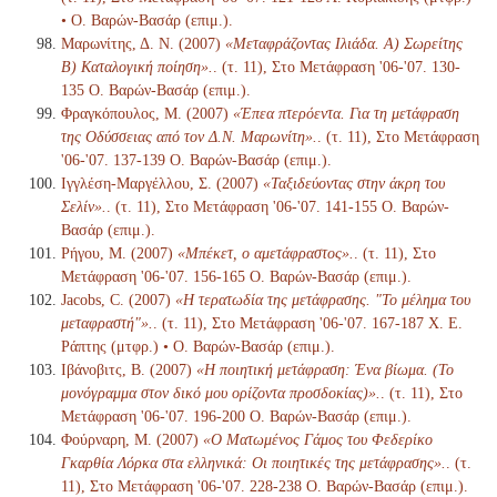
• Ο. Βαρών-Βασάρ (επιμ.).
Μαρωνίτης, Δ. Ν. (2007)
«Μεταφράζοντας Ιλιάδα. Α) Σωρείτης
Β) Καταλογική ποίηση».
. (τ. 11), Στο Μετάφραση '06-'07. 130-
135 Ο. Βαρών-Βασάρ (επιμ.).
Φραγκόπουλος, Μ. (2007)
«Έπεα πτερόεντα. Για τη μετάφραση
της Οδύσσειας από τον Δ.Ν. Μαρωνίτη».
. (τ. 11), Στο Μετάφραση
'06-'07. 137-139 Ο. Βαρών-Βασάρ (επιμ.).
Ιγγλέση-Μαργέλλου, Σ. (2007)
«Ταξιδεύοντας στην άκρη του
Σελίν».
. (τ. 11), Στο Μετάφραση '06-'07. 141-155 Ο. Βαρών-
Βασάρ (επιμ.).
Ρήγου, Μ. (2007)
«Μπέκετ, ο αμετάφραστος».
. (τ. 11), Στο
Μετάφραση '06-'07. 156-165 Ο. Βαρών-Βασάρ (επιμ.).
Jacobs, C. (2007)
«Η τερατωδία της μετάφρασης. "Το μέλημα του
μεταφραστή"».
. (τ. 11), Στο Μετάφραση '06-'07. 167-187 Χ. Ε.
Ράπτης (μτφρ.) • Ο. Βαρών-Βασάρ (επιμ.).
Ιβάνοβιτς, Β. (2007)
«Η ποιητική μετάφραση: Ένα βίωμα. (Το
μονόγραμμα στον δικό μου ορίζοντα προσδοκίας)».
. (τ. 11), Στο
Μετάφραση '06-'07. 196-200 Ο. Βαρών-Βασάρ (επιμ.).
Φούρναρη, Μ. (2007)
«Ο Ματωμένος Γάμος του Φεδερίκο
Γκαρθία Λόρκα στα ελληνικά: Οι ποιητικές της μετάφρασης».
. (τ.
11), Στο Μετάφραση '06-'07. 228-238 Ο. Βαρών-Βασάρ (επιμ.).