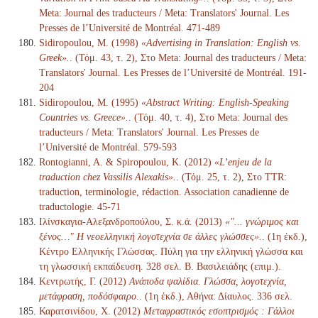
Meta: Journal des traducteurs / Meta: Translators' Journal. Les
Presses de l’Université de Montréal. 471-489
Sidiropoulou, M. (1998)
«Advertising in Translation: English vs.
Greek».
. (Τόμ. 43, τ. 2), Στο Meta: Journal des traducteurs / Meta:
Translators' Journal. Les Presses de l’Université de Montréal. 191-
204
Sidiropoulou, M. (1995)
«Abstract Writing: English-Speaking
Countries vs. Greece».
. (Τόμ. 40, τ. 4), Στο Meta: Journal des
traducteurs / Meta: Translators' Journal. Les Presses de
l’Université de Montréal. 579-593
Rontogianni, A. & Spiropoulou, K. (2012)
«L’enjeu de la
traduction chez Vassilis Alexakis».
. (Τόμ. 25, τ. 2), Στο TTR:
traduction, terminologie, rédaction. Association canadienne de
traductologie. 45-71
Ιλίνσκαγια-Αλεξανδροπούλου, Σ. κ.ά. (2013)
«"... γνώριμος και
ξένος…" Η νεοελληνική λογοτεχνία σε άλλες γλώσσες».
. (1η έκδ.),
Κέντρο Ελληνικής Γλώσσας. Πύλη για την ελληνική γλώσσα και
τη γλωσσική εκπαίδευση. 328 σελ. Β. Βασιλειάδης (επιμ.).
Κεντρωτής, Γ. (2012)
Ανάποδα ψαλίδια. Γλώσσα, λογοτεχνία,
μετάφραση, ποδόσφαιρο.
. (1η έκδ.), Αθήνα: Δίαυλος. 336 σελ.
Καρατσινίδου, Χ. (2012)
Μεταφραστικός εσοπτρισμός : Γάλλοι