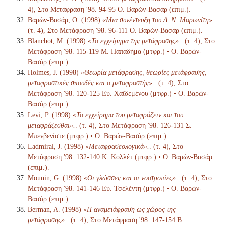
4), Στο Μετάφραση '98. 94-95 Ο. Βαρών-Βασάρ (επιμ.).
Βαρών-Βασάρ, Ο. (1998)
«Μια συνέντευξη του Δ. Ν. Μαρωνίτη».
.
(τ. 4), Στο Μετάφραση '98. 96-111 Ο. Βαρών-Βασάρ (επιμ.).
Blanchot, M. (1998)
«Το εγχείρημα της μετάφρασης».
. (τ. 4), Στο
Μετάφραση '98. 115-119 Μ. Παπαδήμα (μτφρ.) • Ο. Βαρών-
Βασάρ (επιμ.).
Holmes, J. (1998)
«Θεωρία μετάφρασης, θεωρίες μετάφρασης,
μεταφραστικές σπουδές και ο μεταφραστής».
. (τ. 4), Στο
Μετάφραση '98. 120-125 Ευ. Χαϊδεμένου (μτφρ.) • Ο. Βαρών-
Βασάρ (επιμ.).
Levi, P. (1998)
«Το εγχείρημα του μεταφράζειν και του
μεταφράζεσθαι».
. (τ. 4), Στο Μετάφραση '98. 126-131 Σ.
Μπενβενίστε (μτφρ.) • Ο. Βαρών-Βασάρ (επιμ.).
Ladmiral, J. (1998)
«Μεταφρασεολογικά».
. (τ. 4), Στο
Μετάφραση '98. 132-140 Κ. Κολλέτ (μτφρ.) • Ο. Βαρών-Βασάρ
(επιμ.).
Mounin, G. (1998)
«Οι γλώσσες και οι νοοτροπίες».
. (τ. 4), Στο
Μετάφραση '98. 141-146 Ευ. Τσελέντη (μτφρ.) • Ο. Βαρών-
Βασάρ (επιμ.).
Berman, A. (1998)
«Η αναμετάφραση ως χώρος της
μετάφρασης».
. (τ. 4), Στο Μετάφραση '98. 147-154 Β.