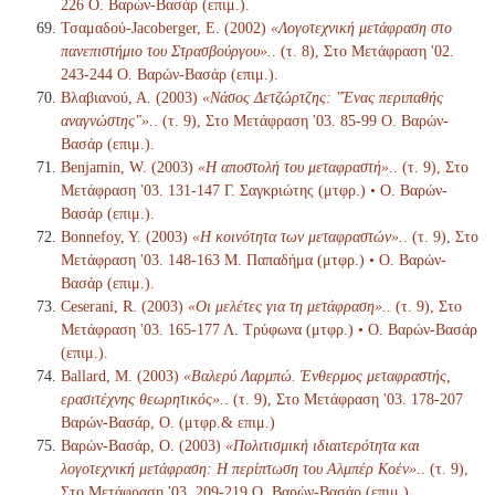
226 Ο. Βαρών-Βασάρ (επιμ.).
Τσαμαδού-Jacoberger, Ε. (2002)
«Λογοτεχνική μετάφραση στο
πανεπιστήμιο του Στρασβούργου».
. (τ. 8), Στο Μετάφραση '02.
243-244 Ο. Βαρών-Βασάρ (επιμ.).
Βλαβιανού, Α. (2003)
«Νάσος Δετζώρτζης: "Ένας περιπαθής
αναγνώστης"».
. (τ. 9), Στο Μετάφραση '03. 85-99 Ο. Βαρών-
Βασάρ (επιμ.).
Benjamin, W. (2003)
«Η αποστολή του μεταφραστή».
. (τ. 9), Στο
Μετάφραση '03. 131-147 Γ. Σαγκριώτης (μτφρ.) • Ο. Βαρών-
Βασάρ (επιμ.).
Bonnefoy, Y. (2003)
«Η κοινότητα των μεταφραστών».
. (τ. 9), Στο
Μετάφραση '03. 148-163 Μ. Παπαδήμα (μτφρ.) • Ο. Βαρών-
Βασάρ (επιμ.).
Ceserani, R. (2003)
«Οι μελέτες για τη μετάφραση».
. (τ. 9), Στο
Μετάφραση '03. 165-177 Λ. Τρύφωνα (μτφρ.) • Ο. Βαρών-Βασάρ
(επιμ.).
Ballard, M. (2003)
«Βαλερύ Λαρμπώ. Ένθερμος μεταφραστής,
ερασιτέχνης θεωρητικός».
. (τ. 9), Στο Μετάφραση '03. 178-207
Βαρών-Βασάρ, Ο. (μτφρ.& επιμ.)
Βαρών-Βασάρ, Ο. (2003)
«Πολιτισμική ιδιαιτερότητα και
λογοτεχνική μετάφραση: Η περίπτωση του Αλμπέρ Κοέν».
. (τ. 9),
Στο Μετάφραση '03. 209-219 Ο. Βαρών-Βασάρ (επιμ.).