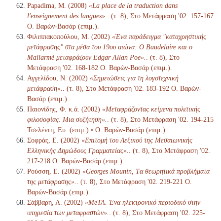
Papadima, M. (2008)
«La place de la traduction dans
l'enseignement des langues».
. (τ. 8), Στο Μετάφραση '02. 157-167
Ο. Βαρών-Βασάρ (επιμ.).
Φιλιππακοπούλου, Μ. (2002)
«Ένα παράδειγμα "καταχρηστικής
μετάφρασης" στα μέσα του 19ου αιώνα: Ο Baudelaire και ο
Mallarmé μεταφράζουν Edgar Allan Poe».
. (τ. 8), Στο
Μετάφραση '02. 168-182 Ο. Βαρών-Βασάρ (επιμ.).
Αγγελίδου, Ν. (2002)
«Σημειώσεις για τη λογοτεχνική
μετάφραση».
. (τ. 8), Στο Μετάφραση '02. 183-192 Ο. Βαρών-
Βασάρ (επιμ.).
Παιονίδης, Φ. κ.ά. (2002)
«Μεταφράζοντας κείμενα πολιτικής
φιλοσοφίας. Μια συζήτηση».
. (τ. 8), Στο Μετάφραση '02. 194-215
Τσελέντη, Ευ. (επιμ.) • Ο. Βαρών-Βασάρ (επιμ.).
Σοφράς, Ε. (2002)
«Επιτομή του Λεξικού της Μεσαιωνικής
Ελληνικής Δημώδους Γραμματείας».
. (τ. 8), Στο Μετάφραση '02.
217-218 Ο. Βαρών-Βασάρ (επιμ.).
Ρούσση, Ε. (2002)
«Georges Mounin, Tα θεωρητικά προβλήματα
της μετάφρασης».
. (τ. 8), Στο Μετάφραση '02. 219-221 Ο.
Βαρών-Βασάρ (επιμ.).
Σάββαρη, Α. (2002)
«MeTA. Ένα ηλεκτρονικό περιοδικό στην
υπηρεσία των μεταφραστών».
. (τ. 8), Στο Μετάφραση '02. 225-