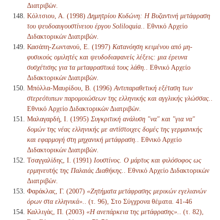
Διατριβών.
Κόλτσιου, Α. (1998)
Δημητρίου Κυδώνη: Η Βυζαντινή μετάφραση
του ψευδοαυγουστίνειου έργου Soliloquia.
. Εθνικό Αρχείο
Διδακτορικών Διατριβών.
Κασάπη-Ζωντανού, Ε. (1997)
Κατανόηση κειμένου από μη-
φυσικούς ομιλητές και ψευδοδιαφανείς λέξεις: μια έρευνα
συσχέτισης για τα μεταφραστικά τους λάθη.
. Εθνικό Αρχείο
Διδακτορικών Διατριβών.
Μπόλλα-Μαυρίδου, Β. (1996)
Αντιπαραθετική εξέταση των
στερεότυπων παρομοιώσεων της ελληνικής και αγγλικής γλώσσας.
.
Εθνικό Αρχείο Διδακτορικών Διατριβών.
Μαλαγαρδή, Ι. (1995)
Συγκριτική ανάλυση "να" και "για να"
δομών της νέας ελληνικής με αντίστοιχες δομές της γερμανικής
και εφαρμογή στη μηχανική μετάφραση.
. Εθνικό Αρχείο
Διδακτορικών Διατριβών.
Τσαγγαλίδης, Ι. (1991)
Ιουστίνος. Ο μάρτυς και φιλόσοφος ως
ερμηνευτής της Παλαιάς Διαθήκης.
. Εθνικό Αρχείο Διδακτορικών
Διατριβών.
Φαράκλας, Γ. (2007)
«Ζητήματα μετάφρασης μερικών εγελιανών
όρων στα ελληνικά».
. (τ. 96), Στο Σύγχρονα θέματα. 41-46
Καλλιγάς, Π. (2003)
«Η ανεπάρκεια της μετάφρασης».
. (τ. 82),