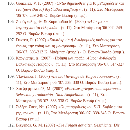
González, V. F. (2007)
«Οκτώ σημειώσεις για το μεταφράζειν και
ένα (δανεισμένο) σχεδίασμα ποιητικής».
. (τ. 11), Στο Μετάφραση
'06-'07. 239-248 Ο. Βαρών-Βασάρ (επιμ.).
Ζαράγκαλης, Θ. & Χαρισιάδου Μ. (2007)
«Η τουρκική
λογοτεχνία στα ελληνικά».
. (τ. 11), Στο Μετάφραση '06-'07. 249-
252 Ο. Βαρών-Βασάρ (επιμ.).
Davreu, R. (2007)
«Ερωτόκριση ή Αναδρομικές σκέψεις για τον
έρωτα, την κρίση και τη μετάφραση».
. (τ. 11), Στο Μετάφραση
'06-'07. 306-313 Κ. Μπόμπας (μτφρ.) • Ο. Βαρών-Βασάρ (επιμ.).
Καργιώτης, Δ. (2007)
«Ποίηση και πράξη. Αίμος: Ανθολογία
Βαλκανικής Ποίησης».
. (τ. 11), Στο Μετάφραση '06-'07. 314-327
Ο. Βαρών-Βασάρ (επιμ.).
Vlavianou, I. (2007)
«Le seul héritage de Yorgos Ioannou».
. (τ.
11), Στο Μετάφραση '06-'07. 328-330 Ο. Βαρών-Βασάρ (επιμ.).
Χατζηεμμανουήλ, Μ. (2007)
«Poetisas griegas contemporáneas.
Seleccion y traducción: Nina Anghelidis».
. (τ. 11), Στο
Μετάφραση '06-'07. 333-338 Ο. Βαρών-Βασάρ (επιμ.).
Σιδέρη-Σπεκ, Ντ. (2007)
«Οι μεταφράσεις του Κ.Π. Καβάφη στα
γερμανικά».
. (τ. 11), Στο Μετάφραση '06-'07. 339-345 Ο. Βαρών-
Βασάρ (επιμ.).
Bizyenos, G. M. (2007)
«Die Folgen der alten Geschichte. Die