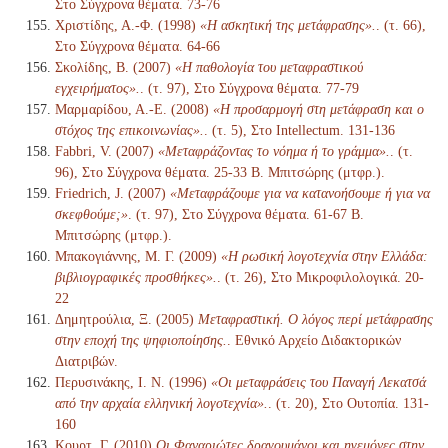
Στο Σύγχρονα θέματα. 73-76
Χριστίδης, Α.-Φ. (1998)
«Η ασκητική της μετάφρασης».
. (τ. 66),
Στο Σύγχρονα θέματα. 64-66
Σκολίδης, Β. (2007)
«Η παθολογία του μεταφραστικού
εγχειρήματος».
. (τ. 97), Στο Σύγχρονα θέματα. 77-79
Μαρμαρίδου, Α.-Ε. (2008)
«Η προσαρμογή στη μετάφραση και ο
στόχος της επικοινωνίας».
. (τ. 5), Στο Intellectum. 131-136
Fabbri, V. (2007)
«Μεταφράζοντας το νόημα ή το γράμμα».
. (τ.
96), Στο Σύγχρονα θέματα. 25-33 Β. Μπιτσώρης (μτφρ.).
Friedrich, J. (2007)
«Μεταφράζουμε για να κατανοήσουμε ή για να
σκεφθούμε;»
. (τ. 97), Στο Σύγχρονα θέματα. 61-67 Β.
Μπιτσώρης (μτφρ.).
Μπακογιάννης, Μ. Γ. (2009)
«Η ρωσική λογοτεχνία στην Ελλάδα:
βιβλιογραφικές προσθήκες».
. (τ. 26), Στο Μικροφιλολογικά. 20-
22
Δημητρούλια, Ξ. (2005)
Μεταφραστική. Ο λόγος περί μετάφρασης
στην εποχή της ψηφιοποίησης.
. Εθνικό Αρχείο Διδακτορικών
Διατριβών.
Περυσινάκης, Ι. Ν. (1996)
«Οι μεταφράσεις του Παναγή Λεκατσά
από την αρχαία ελληνική λογοτεχνία».
. (τ. 20), Στο Ουτοπία. 131-
160
Κουρτ, Γ. (2010)
Οι Φαναριώτες δραγουμάνοι και ηγεμόνες στην