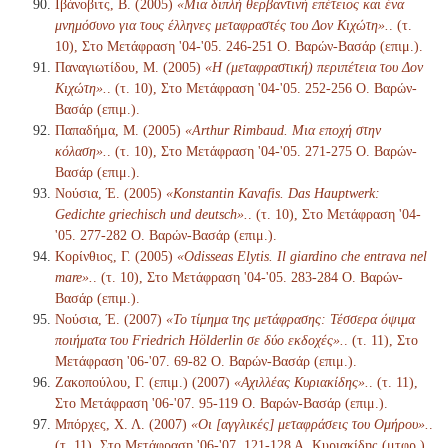
Ιβάνοβιτς, Β. (2005)
«Μια διπλή θερβαντινή επέτειος και ένα
μνημόσυνο για τους έλληνες μεταφραστές του Δον Κιχώτη».
. (τ.
10), Στο Μετάφραση '04-'05. 246-251 Ο. Βαρών-Βασάρ (επιμ.).
Παναγιωτίδου, Μ. (2005)
«Η (μεταφραστική) περιπέτεια του Δον
Κιχώτη».
. (τ. 10), Στο Μετάφραση '04-'05. 252-256 Ο. Βαρών-
Βασάρ (επιμ.).
Παπαδήμα, Μ. (2005)
«Arthur Rimbaud. Μια εποχή στην
κόλαση».
. (τ. 10), Στο Μετάφραση '04-'05. 271-275 Ο. Βαρών-
Βασάρ (επιμ.).
Νούσια, Έ. (2005)
«Konstantin Kavafis. Das Hauptwerk:
Gedichte griechisch und deutsch».
. (τ. 10), Στο Μετάφραση '04-
'05. 277-282 Ο. Βαρών-Βασάρ (επιμ.).
Κορίνθιος, Γ. (2005)
«Odisseas Elytis. Il giardino che entrava nel
mare».
. (τ. 10), Στο Μετάφραση '04-'05. 283-284 Ο. Βαρών-
Βασάρ (επιμ.).
Νούσια, Έ. (2007)
«Το τίμημα της μετάφρασης: Τέσσερα όψιμα
ποιήματα του Friedrich Hölderlin σε δύο εκδοχές».
. (τ. 11), Στο
Μετάφραση '06-'07. 69-82 Ο. Βαρών-Βασάρ (επιμ.).
Ζακοπούλου, Γ. (επιμ.) (2007)
«Αχιλλέας Κυριακίδης».
. (τ. 11),
Στο Μετάφραση '06-'07. 95-119 Ο. Βαρών-Βασάρ (επιμ.).
Μπόρχες, Χ. Λ. (2007)
«Οι [αγγλικές] μεταφράσεις του Ομήρου».
.
(τ. 11), Στο Μετάφραση '06-'07. 121-128 Α. Κυριακίδης (μτφρ.)