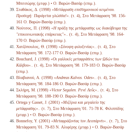
Μπιτσώρης (μτφρ.) • Ο. Βαρών-Βασάρ (επιμ.).
Σταθάκος, Δ. (1998)
«Μετάφραση επιστημονικού κειμένου.
Προσοχή: Παράγεται γλώσσα!»
. (τ. 4), Στο Μετάφραση '98. 156-
161 Ο. Βαρών-Βασάρ (επιμ.).
Νούτσος, Π. (1998)
«Η πράξη της μετάφρασης ως διακύβευμα της
"επικοινωνιακής επάρκειας"».
. (τ. 4), Στο Μετάφραση '98. 164-
170 Ο. Βαρών-Βασάρ (επιμ.).
Χατζόπουλος, Θ. (1998)
«Σύνοψη φιλοξενίας».
. (τ. 4), Στο
Μετάφραση '98. 172-177 Ο. Βαρών-Βασάρ (επιμ.).
Bouchard, J. (1998)
«Οι γαλλικές μεταφράσεις των Ωδών του
Κάλβου».
. (τ. 4), Στο Μετάφραση '98. 179-183 Ο. Βαρών-Βασάρ
(επιμ.).
Βλαβιανού, Α. (1998)
«Andreas Kalvos. Odes».
. (τ. 4), Στο
Μετάφραση '98. 184-186 Ο. Βαρών-Βασάρ (επιμ.).
Σκλήρη, Μ. (1998)
«Victor Segalen. Ρενέ Λεΰς».
. (τ. 4), Στο
Μετάφραση '98. 188-190 Ο. Βαρών-Βασάρ (επιμ.).
Ortega y Gasset, J. (2001)
«Μιζέρια και μεγαλείο της
μετάφρασης».
. (τ. 7), Στο Μετάφραση '01. 71-78 K. Φιλιππίδης
(μτφρ.) • Ο. Βαρών-Βασάρ (επιμ.).
Bonnefoy, Y. (2001)
«Μεταφράζοντας τον Λεοπάρντι».
. (τ. 7), Στο
Μετάφραση '01. 79-83 N. Αλιφέρης (μτφρ.) • Ο. Βαρών-Βασάρ