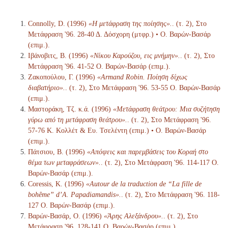
Connolly, D. (1996)
«Η μετάφραση της ποίησης».
. (τ. 2), Στο
Μετάφραση '96. 28-40 Δ. Δόσχορη (μτφρ.) • Ο. Βαρών-Βασάρ
(επιμ.).
Ιβάνοβιτς, Β. (1996)
«Νίκου Καρούζου, εις μνήμην».
. (τ. 2), Στο
Μετάφραση '96. 41-52 Ο. Βαρών-Βασάρ (επιμ.).
Ζακοπούλου, Γ. (1996)
«Armand Robin. Ποίηση δίχως
διαβατήριο».
. (τ. 2), Στο Μετάφραση '96. 53-55 Ο. Βαρών-Βασάρ
(επιμ.).
Μαστοράκη, Τζ. κ.ά. (1996)
«Μετάφραση θεάτρου: Μια συζήτηση
γύρω από τη μετάφραση θεάτρου».
. (τ. 2), Στο Μετάφραση '96.
57-76 Κ. Κολλέτ & Ευ. Τσελέντη (επιμ.) • Ο. Βαρών-Βασάρ
(επιμ.).
Πάτσιου, Β. (1996)
«Απόψεις και παρεμβάσεις του Κοραή στο
θέμα των μεταφράσεων».
. (τ. 2), Στο Μετάφραση '96. 114-117 Ο.
Βαρών-Βασάρ (επιμ.).
Coressis, Κ. (1996)
«Autour de la traduction de “La fille de
bohême” d’A. Papadiamandis».
. (τ. 2), Στο Μετάφραση '96. 118-
127 Ο. Βαρών-Βασάρ (επιμ.).
Βαρών-Βασάρ, Ο. (1996)
«Άρης Αλεξάνδρου».
. (τ. 2), Στο
Μετάφραση '96. 128-141 Ο. Βαρών-Βασάρ (επιμ.).