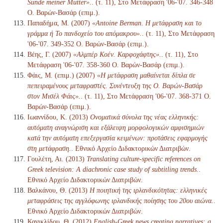
Sünde meiner Mutter».
. (τ. 11), Στο Μετάφραση '06-'07. 346-348
Ο. Βαρών-Βασάρ (επιμ.).
Παπαδήμα, Μ. (2007)
«Antoine Berman. Η μετάφραση και το
γράμμα ή Το πανδοχείο του απόμακρου».
. (τ. 11), Στο Μετάφραση
'06-'07. 349-352 Ο. Βαρών-Βασάρ (επιμ.).
Βέης, Γ. (2007)
«Αλμπέρ Κοέν. Καρφοχάφτης».
. (τ. 11), Στο
Μετάφραση '06-'07. 358-360 Ο. Βαρών-Βασάρ (επιμ.).
Φάις, Μ. (επιμ.) (2007)
«Η μετάφραση μαθαίνεται δίπλα σε
πεπειραμένους μεταφραστές. Συνέντευξη της Ο. Βαρών-Βασάρ
στον Μισέλ Φάις».
. (τ. 11), Στο Μετάφραση '06-'07. 368-371 Ο.
Βαρών-Βασάρ (επιμ.).
Ιωαννίδου, Κ. (2013)
Ονοματικά σύνολα της νέας ελληνικής:
αυτόματη αναγνώριση και εξάλειψη μορφολογικών αμφισημιών
κατά την αυτόματη επεξεργασία κειμένων: προτάσεις εφαρμογής
στη μετάφραση.
. Εθνικό Αρχείο Διδακτορικών Διατριβών.
Γουλέτη, Αι. (2013)
Translating culture-specific references on
Greek television: A diachronic case study of subtitling trends.
.
Εθνικό Αρχείο Διδακτορικών Διατριβών.
Βαλκάνου, Θ. (2013)
Η ποιητική της ιρλανδικότητας: ελληνικές
μεταφράσεις της αγγλόφωνης ιρλανδικής ποίησης του 20ου αιώνα.
.
Εθνικό Αρχείο Διδακτορικών Διατριβών.
Κανικλίδου, Θ. (2012)
English-Greek news creating narratives: a