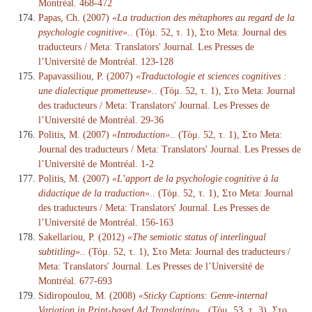
Montréal. 468-472
Papas, Ch. (2007)
«La traduction des métaphores au regard de la
psychologie cognitive».
. (Τόμ. 52, τ. 1), Στο Meta: Journal des
traducteurs / Meta: Translators' Journal. Les Presses de
l’Université de Montréal. 123-128
Papavassiliou, P. (2007)
«Traductologie et sciences cognitives :
une dialectique prometteuse».
. (Τόμ. 52, τ. 1), Στο Meta: Journal
des traducteurs / Meta: Translators' Journal. Les Presses de
l’Université de Montréal. 29-36
Politis, M. (2007)
«Introduction».
. (Τόμ. 52, τ. 1), Στο Meta:
Journal des traducteurs / Meta: Translators' Journal. Les Presses de
l’Université de Montréal. 1-2
Politis, M. (2007)
«L’apport de la psychologie cognitive à la
didactique de la traduction».
. (Τόμ. 52, τ. 1), Στο Meta: Journal
des traducteurs / Meta: Translators' Journal. Les Presses de
l’Université de Montréal. 156-163
Sakellariou, P. (2012)
«The semiotic status of interlingual
subtitling».
. (Τόμ. 52, τ. 1), Στο Meta: Journal des traducteurs /
Meta: Translators' Journal. Les Presses de l’Université de
Montréal. 677-693
Sidiropoulou, M. (2008)
«Sticky Captions: Genre-internal
Variation in Print-based Ad Translating».
. (Τόμ. 53, τ. 3), Στο