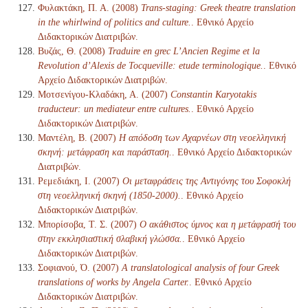
Φυλακτάκη, Π. Α. (2008)
Trans-staging: Greek theatre translation
in the whirlwind of politics and culture.
. Εθνικό Αρχείο
Διδακτορικών Διατριβών.
Βυζάς, Θ. (2008)
Traduire en grec L’Ancien Regime et la
Revolution d’Alexis de Tocqueville: etude terminologique.
. Εθνικό
Αρχείο Διδακτορικών Διατριβών.
Μοτσενίγου-Κλαδάκη, Α. (2007)
Constantin Karyotakis
traducteur: un mediateur entre cultures.
. Εθνικό Αρχείο
Διδακτορικών Διατριβών.
Μαντέλη, Β. (2007)
Η απόδοση των Αχαρνέων στη νεοελληνική
σκηνή: μετάφραση και παράσταση.
. Εθνικό Αρχείο Διδακτορικών
Διατριβών.
Ρεμεδιάκη, Ι. (2007)
Οι μεταφράσεις της Αντιγόνης του Σοφοκλή
στη νεοελληνική σκηνή (1850-2000).
. Εθνικό Αρχείο
Διδακτορικών Διατριβών.
Μπορίσοβα, Τ. Σ. (2007)
Ο ακάθιστος ύμνος και η μετάφρασή του
στην εκκλησιαστική σλαβική γλώσσα.
. Εθνικό Αρχείο
Διδακτορικών Διατριβών.
Σοφιανού, Ό. (2007)
A translatological analysis of four Greek
translations of works by Angela Carter.
. Εθνικό Αρχείο
Διδακτορικών Διατριβών.