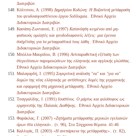
Διατριβών.
Κόλτσιου, Α. (1998)
Δημητρίου Κυδώνη: Η Βυζαντινή μετάφραση
του ψευδοαυγουστίνειου έργου Soliloquia.
. Εθνικό Αρχείο
Διδακτορικών Διατριβών.
Κασάπη-Ζωντανού, Ε. (1997)
Κατανόηση κειμένου από μη-
φυσικούς ομιλητές και ψευδοδιαφανείς λέξεις: μια έρευνα
συσχέτισης για τα μεταφραστικά τους λάθη.
. Εθνικό Αρχείο
Διδακτορικών Διατριβών.
Μπόλλα-Μαυρίδου, Β. (1996)
Αντιπαραθετική εξέταση των
στερεότυπων παρομοιώσεων της ελληνικής και αγγλικής γλώσσας.
.
Εθνικό Αρχείο Διδακτορικών Διατριβών.
Μαλαγαρδή, Ι. (1995)
Συγκριτική ανάλυση "να" και "για να"
δομών της νέας ελληνικής με αντίστοιχες δομές της γερμανικής
και εφαρμογή στη μηχανική μετάφραση.
. Εθνικό Αρχείο
Διδακτορικών Διατριβών.
Τσαγγαλίδης, Ι. (1991)
Ιουστίνος. Ο μάρτυς και φιλόσοφος ως
ερμηνευτής της Παλαιάς Διαθήκης.
. Εθνικό Αρχείο Διδακτορικών
Διατριβών.
Φαράκλας, Γ. (2007)
«Ζητήματα μετάφρασης μερικών εγελιανών
όρων στα ελληνικά».
. (τ. 96), Στο Σύγχρονα θέματα. 41-46
Καλλιγάς, Π. (2003)
«Η ανεπάρκεια της μετάφρασης».
. (τ. 82),