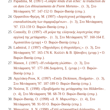
Papadima, M. (1997)
«Compte rendu d'un échec: la traduction du
on dans Les éblouissements de Pierre Mertens».
. (τ. 3), Στο
Μετάφραση '97. 147-152 Ο. Βαρών-Βασάρ (επιμ.).
Ορφανίδου-Φρέρη, Μ. (1997)
«Λογοτεχνική μετάφραση: η
επαναδιατύπωση των συμφραζομένων».
. (τ. 3), Στο Μετάφραση
'97. 153-159 Ο. Βαρών-Βασάρ (επιμ.).
Connolly, D. (1997)
«Η μοίρα της ελληνικής λογοτεχνίας στην
αγγλική της μετάφραση».
. (τ. 3), Στο Μετάφραση '97. 160-164 Ε.
Αμανατίδου (μτφρ) • Ο. Βαρών-Βασάρ (επιμ.).
Ladmiral, J. (1997)
«Πηγολάτρες ή στοχολάτρες;»
. (τ. 3), Στο
Μετάφραση '97. 165-176 Κ. Κολλέτ & Β. Ιβάνοβιτς (μτφρ.) • Ο.
Βαρών-Βασάρ (επιμ.).
Masson, J. (1997)
«Η ενδιάμεση γλώσσα».
. (τ. 3), Στο
Μετάφραση '97. 177-186 Διαμάντη, Σ. (μτφρ.) • Ο. Βαρών-
Βασάρ (επιμ.).
Αγγελάκη-Ρουκ, Κ. (1997)
«Emily Dickinson, Ποιήματα».
. (τ. 3),
Στο Μετάφραση '97. 187-189 Ο. Βαρών-Βασάρ (επιμ.).
Νούσια, Έ. (1998)
«Προβλήματα της μετάφρασης του Hölderlin».
.
(τ. 4), Στο Μετάφραση '98. 68-78 Ο. Βαρών-Βασάρ (επιμ.).
Βαρών-Βασάρ, Ο. (1998)
«Δ. Ν. Μαρωνίτης».
. (τ. 4), Στο
Μετάφραση '98. 91-93 Ο. Βαρών-Βασάρ (επιμ.).
Μαρωνίτης, Δ. Ν. (1998)
«Επτά μεταφραστικά διλήμματα».
. (τ.