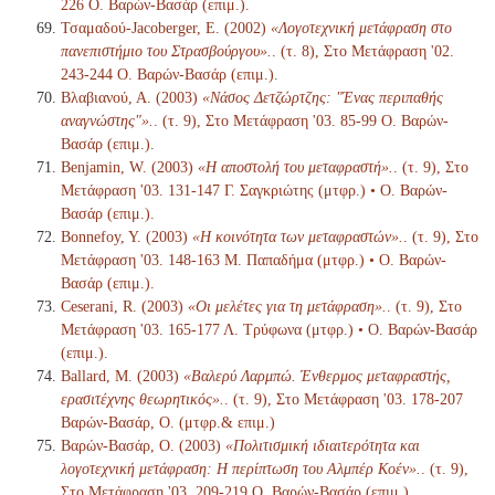
226 Ο. Βαρών-Βασάρ (επιμ.).
Τσαμαδού-Jacoberger, Ε. (2002)
«Λογοτεχνική μετάφραση στο
πανεπιστήμιο του Στρασβούργου».
. (τ. 8), Στο Μετάφραση '02.
243-244 Ο. Βαρών-Βασάρ (επιμ.).
Βλαβιανού, Α. (2003)
«Νάσος Δετζώρτζης: "Ένας περιπαθής
αναγνώστης"».
. (τ. 9), Στο Μετάφραση '03. 85-99 Ο. Βαρών-
Βασάρ (επιμ.).
Benjamin, W. (2003)
«Η αποστολή του μεταφραστή».
. (τ. 9), Στο
Μετάφραση '03. 131-147 Γ. Σαγκριώτης (μτφρ.) • Ο. Βαρών-
Βασάρ (επιμ.).
Bonnefoy, Y. (2003)
«Η κοινότητα των μεταφραστών».
. (τ. 9), Στο
Μετάφραση '03. 148-163 Μ. Παπαδήμα (μτφρ.) • Ο. Βαρών-
Βασάρ (επιμ.).
Ceserani, R. (2003)
«Οι μελέτες για τη μετάφραση».
. (τ. 9), Στο
Μετάφραση '03. 165-177 Λ. Τρύφωνα (μτφρ.) • Ο. Βαρών-Βασάρ
(επιμ.).
Ballard, M. (2003)
«Βαλερύ Λαρμπώ. Ένθερμος μεταφραστής,
ερασιτέχνης θεωρητικός».
. (τ. 9), Στο Μετάφραση '03. 178-207
Βαρών-Βασάρ, Ο. (μτφρ.& επιμ.)
Βαρών-Βασάρ, Ο. (2003)
«Πολιτισμική ιδιαιτερότητα και
λογοτεχνική μετάφραση: Η περίπτωση του Αλμπέρ Κοέν».
. (τ. 9),
Στο Μετάφραση '03. 209-219 Ο. Βαρών-Βασάρ (επιμ.).