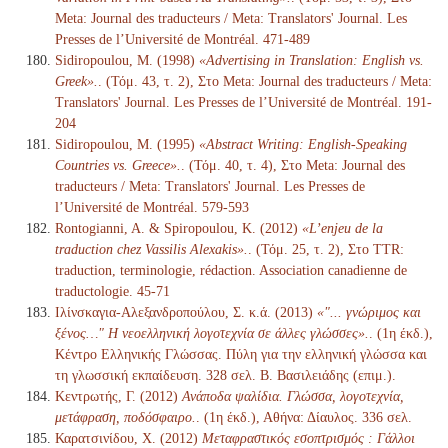
Meta: Journal des traducteurs / Meta: Translators' Journal. Les
Presses de l’Université de Montréal. 471-489
Sidiropoulou, M. (1998)
«Advertising in Translation: English vs.
Greek».
. (Τόμ. 43, τ. 2), Στο Meta: Journal des traducteurs / Meta:
Translators' Journal. Les Presses de l’Université de Montréal. 191-
204
Sidiropoulou, M. (1995)
«Abstract Writing: English-Speaking
Countries vs. Greece».
. (Τόμ. 40, τ. 4), Στο Meta: Journal des
traducteurs / Meta: Translators' Journal. Les Presses de
l’Université de Montréal. 579-593
Rontogianni, A. & Spiropoulou, K. (2012)
«L’enjeu de la
traduction chez Vassilis Alexakis».
. (Τόμ. 25, τ. 2), Στο TTR:
traduction, terminologie, rédaction. Association canadienne de
traductologie. 45-71
Ιλίνσκαγια-Αλεξανδροπούλου, Σ. κ.ά. (2013)
«"... γνώριμος και
ξένος…" Η νεοελληνική λογοτεχνία σε άλλες γλώσσες».
. (1η έκδ.),
Κέντρο Ελληνικής Γλώσσας. Πύλη για την ελληνική γλώσσα και
τη γλωσσική εκπαίδευση. 328 σελ. Β. Βασιλειάδης (επιμ.).
Κεντρωτής, Γ. (2012)
Ανάποδα ψαλίδια. Γλώσσα, λογοτεχνία,
μετάφραση, ποδόσφαιρο.
. (1η έκδ.), Αθήνα: Δίαυλος. 336 σελ.
Καρατσινίδου, Χ. (2012)
Μεταφραστικός εσοπτρισμός : Γάλλοι