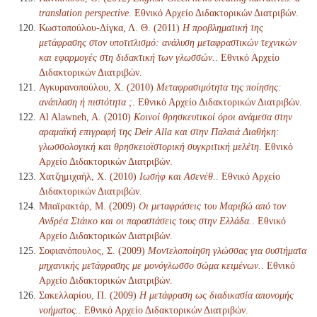
translation perspective
. Εθνικό Αρχείο Διδακτορικών Διατριβών.
Κωστοπούλου-Δίγκα, Λ. Θ. (2011)
Η προβληματική της
μετάφρασης στον υποτιτλισμό: ανάλυση μεταφραστικών τεχνικών
και εφαρμογές στη διδακτική των γλωσσών.
. Εθνικό Αρχείο
Διδακτορικών Διατριβών.
Αγκυρανοπούλου, Χ. (2010)
Μεταφρασιμότητα της ποίησης:
ανάπλαση ή πιστότητα ;
. Εθνικό Αρχείο Διδακτορικών Διατριβών.
Al Alawneh, A. (2010)
Κοινοί θρησκευτικοί όροι ανάμεσα στην
αραμαϊκή επιγραφή της Deir Alla και στην Παλαιά Διαθήκη:
γλωσσολογική και θρησκειοϊστορική συγκριτική μελέτη
. Εθνικό
Αρχείο Διδακτορικών Διατριβών.
Χατζημιχαήλ, Χ. (2010)
Ιωσήφ και Ασενέθ.
. Εθνικό Αρχείο
Διδακτορικών Διατριβών.
Μπαϊρακτάρ, Μ. (2009)
Οι μεταφράσεις του Μαριβώ από τον
Ανδρέα Στάικο και οι παραστάσεις τους στην Ελλάδα.
. Εθνικό
Αρχείο Διδακτορικών Διατριβών.
Σοφιανόπουλος, Σ. (2009)
Μοντελοποίηση γλώσσας για συστήματα
μηχανικής μετάφρασης με μονόγλωσσο σώμα κειμένων.
. Εθνικό
Αρχείο Διδακτορικών Διατριβών.
Σακελλαρίου, Π. (2009)
Η μετάφραση ως διαδικασία απονομής
νοήματος.
. Εθνικό Αρχείο Διδακτορικών Διατριβών.