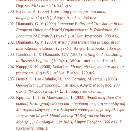
Νομικές Μελέτες · 54). 924 σελ.
Parianou, A. (2009)
Translating from major into minor
languages.
. (1η έκδ.), Αθήνα: Δίαυλος. 254 σελ.
Diamantis, G. V. (2009)
Language Policy and Translation in the
European Union and World Organisations : Is Translation the
Language of Europe?
. (1η έκδ.), Αθήνα: Interbooks. 288 σελ.
Diamantis, G. V. (2009)
Writing and translating in English for
international relations.
. (2η έκδ.), Αθήνα: Interbooks. 135 σελ.
Ifantidou, Ε. & Diamantis, G.V. (2004)
Writing and Translating
in Business English.
. (2η έκδ.), Αθήνα: Interbooks. 176 σελ.
Knopp, K.-K. (2008)
Σκόπελοι: Μεταφράζοντας από και προς τα
γερμανικά.
. (1η έκδ.), Αθήνα: Έψιλον. 120 σελ.
Delisle, J., Lee - Jahnke, H., and Cormier, M. (επιμ.) (2008)
Ορολογία της μετάφρασης.
. (1η έκδ.), Αθήνα: Μεσόγειος. 209
σελ. Γ. Φλώρος (μτφρ.) • Σ. Π.Γραμμενίδης (επιμ.).
Κριμπάς, Π. Γ. & Μπογκόσοβα, Ι. (2008)
Φρασεολογισμοί στη
ρωσική λογοτεχνική γλώσσα και η απόδοσή τους στη νέα ελληνική:
Μεταφρασεολογικές και φιλολογικές προσεγγίσεις με παράδειγμα
το έργο του Μιχαήλ Μπουλγκάκοφ "Η ζωή του κυρίου ντε
Μολιέρ", μυθιστόρημα.
. (1η έκδ.), Αθήνα: Γρηγόρη. 366 σελ. Γ.
Κεντρωτής (επιμ.).