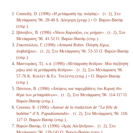
Connolly, D. (1996)
«Η μετάφραση της ποίησης».
. (τ. 2), Στο
Μετάφραση '96. 28-40 Δ. Δόσχορη (μτφρ.) • Ο. Βαρών-Βασάρ
(επιμ.).
Ιβάνοβιτς, Β. (1996)
«Νίκου Καρούζου, εις μνήμην».
. (τ. 2), Στο
Μετάφραση '96. 41-52 Ο. Βαρών-Βασάρ (επιμ.).
Ζακοπούλου, Γ. (1996)
«Armand Robin. Ποίηση δίχως
διαβατήριο».
. (τ. 2), Στο Μετάφραση '96. 53-55 Ο. Βαρών-Βασάρ
(επιμ.).
Μαστοράκη, Τζ. κ.ά. (1996)
«Μετάφραση θεάτρου: Μια συζήτηση
γύρω από τη μετάφραση θεάτρου».
. (τ. 2), Στο Μετάφραση '96.
57-76 Κ. Κολλέτ & Ευ. Τσελέντη (επιμ.) • Ο. Βαρών-Βασάρ
(επιμ.).
Πάτσιου, Β. (1996)
«Απόψεις και παρεμβάσεις του Κοραή στο
θέμα των μεταφράσεων».
. (τ. 2), Στο Μετάφραση '96. 114-117 Ο.
Βαρών-Βασάρ (επιμ.).
Coressis, Κ. (1996)
«Autour de la traduction de “La fille de
bohême” d’A. Papadiamandis».
. (τ. 2), Στο Μετάφραση '96. 118-
127 Ο. Βαρών-Βασάρ (επιμ.).
Βαρών-Βασάρ, Ο. (1996)
«Άρης Αλεξάνδρου».
. (τ. 2), Στο
Μετάφραση '96. 128-141 Ο. Βαρών-Βασάρ (επιμ.).