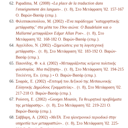
Papadima, M. (2008)
«La place de la traduction dans
l'enseignement des langues».
. (τ. 8), Στο Μετάφραση '02. 157-167
Ο. Βαρών-Βασάρ (επιμ.).
Φιλιππακοπούλου, Μ. (2002)
«Ένα παράδειγμα "καταχρηστικής
μετάφρασης" στα μέσα του 19ου αιώνα: Ο Baudelaire και ο
Mallarmé μεταφράζουν Edgar Allan Poe».
. (τ. 8), Στο
Μετάφραση '02. 168-182 Ο. Βαρών-Βασάρ (επιμ.).
Αγγελίδου, Ν. (2002)
«Σημειώσεις για τη λογοτεχνική
μετάφραση».
. (τ. 8), Στο Μετάφραση '02. 183-192 Ο. Βαρών-
Βασάρ (επιμ.).
Παιονίδης, Φ. κ.ά. (2002)
«Μεταφράζοντας κείμενα πολιτικής
φιλοσοφίας. Μια συζήτηση».
. (τ. 8), Στο Μετάφραση '02. 194-215
Τσελέντη, Ευ. (επιμ.) • Ο. Βαρών-Βασάρ (επιμ.).
Σοφράς, Ε. (2002)
«Επιτομή του Λεξικού της Μεσαιωνικής
Ελληνικής Δημώδους Γραμματείας».
. (τ. 8), Στο Μετάφραση '02.
217-218 Ο. Βαρών-Βασάρ (επιμ.).
Ρούσση, Ε. (2002)
«Georges Mounin, Tα θεωρητικά προβλήματα
της μετάφρασης».
. (τ. 8), Στο Μετάφραση '02. 219-221 Ο.
Βαρών-Βασάρ (επιμ.).
Σάββαρη, Α. (2002)
«MeTA. Ένα ηλεκτρονικό περιοδικό στην
υπηρεσία των μεταφραστών».
. (τ. 8), Στο Μετάφραση '02. 225-