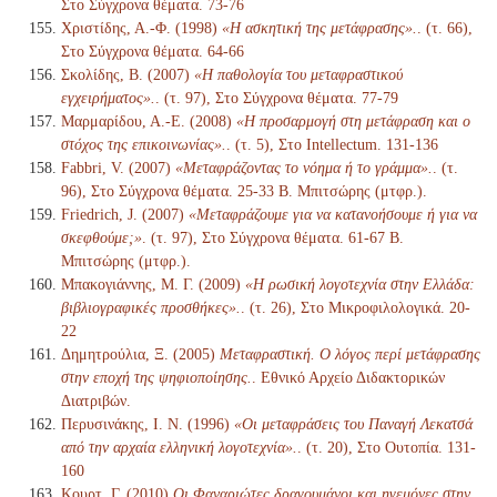
Στο Σύγχρονα θέματα. 73-76
Χριστίδης, Α.-Φ. (1998)
«Η ασκητική της μετάφρασης».
. (τ. 66),
Στο Σύγχρονα θέματα. 64-66
Σκολίδης, Β. (2007)
«Η παθολογία του μεταφραστικού
εγχειρήματος».
. (τ. 97), Στο Σύγχρονα θέματα. 77-79
Μαρμαρίδου, Α.-Ε. (2008)
«Η προσαρμογή στη μετάφραση και ο
στόχος της επικοινωνίας».
. (τ. 5), Στο Intellectum. 131-136
Fabbri, V. (2007)
«Μεταφράζοντας το νόημα ή το γράμμα».
. (τ.
96), Στο Σύγχρονα θέματα. 25-33 Β. Μπιτσώρης (μτφρ.).
Friedrich, J. (2007)
«Μεταφράζουμε για να κατανοήσουμε ή για να
σκεφθούμε;»
. (τ. 97), Στο Σύγχρονα θέματα. 61-67 Β.
Μπιτσώρης (μτφρ.).
Μπακογιάννης, Μ. Γ. (2009)
«Η ρωσική λογοτεχνία στην Ελλάδα:
βιβλιογραφικές προσθήκες».
. (τ. 26), Στο Μικροφιλολογικά. 20-
22
Δημητρούλια, Ξ. (2005)
Μεταφραστική. Ο λόγος περί μετάφρασης
στην εποχή της ψηφιοποίησης.
. Εθνικό Αρχείο Διδακτορικών
Διατριβών.
Περυσινάκης, Ι. Ν. (1996)
«Οι μεταφράσεις του Παναγή Λεκατσά
από την αρχαία ελληνική λογοτεχνία».
. (τ. 20), Στο Ουτοπία. 131-
160
Κουρτ, Γ. (2010)
Οι Φαναριώτες δραγουμάνοι και ηγεμόνες στην