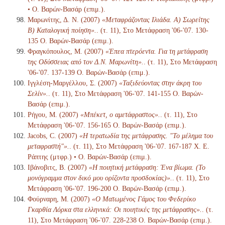
• Ο. Βαρών-Βασάρ (επιμ.).
Μαρωνίτης, Δ. Ν. (2007)
«Μεταφράζοντας Ιλιάδα. Α) Σωρείτης
Β) Καταλογική ποίηση».
. (τ. 11), Στο Μετάφραση '06-'07. 130-
135 Ο. Βαρών-Βασάρ (επιμ.).
Φραγκόπουλος, Μ. (2007)
«Έπεα πτερόεντα. Για τη μετάφραση
της Οδύσσειας από τον Δ.Ν. Μαρωνίτη».
. (τ. 11), Στο Μετάφραση
'06-'07. 137-139 Ο. Βαρών-Βασάρ (επιμ.).
Ιγγλέση-Μαργέλλου, Σ. (2007)
«Ταξιδεύοντας στην άκρη του
Σελίν».
. (τ. 11), Στο Μετάφραση '06-'07. 141-155 Ο. Βαρών-
Βασάρ (επιμ.).
Ρήγου, Μ. (2007)
«Μπέκετ, ο αμετάφραστος».
. (τ. 11), Στο
Μετάφραση '06-'07. 156-165 Ο. Βαρών-Βασάρ (επιμ.).
Jacobs, C. (2007)
«Η τερατωδία της μετάφρασης. "Το μέλημα του
μεταφραστή"».
. (τ. 11), Στο Μετάφραση '06-'07. 167-187 Χ. Ε.
Ράπτης (μτφρ.) • Ο. Βαρών-Βασάρ (επιμ.).
Ιβάνοβιτς, Β. (2007)
«Η ποιητική μετάφραση: Ένα βίωμα. (Το
μονόγραμμα στον δικό μου ορίζοντα προσδοκίας)».
. (τ. 11), Στο
Μετάφραση '06-'07. 196-200 Ο. Βαρών-Βασάρ (επιμ.).
Φούρναρη, Μ. (2007)
«Ο Ματωμένος Γάμος του Φεδερίκο
Γκαρθία Λόρκα στα ελληνικά: Οι ποιητικές της μετάφρασης».
. (τ.
11), Στο Μετάφραση '06-'07. 228-238 Ο. Βαρών-Βασάρ (επιμ.).