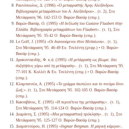
Ραυτόπουλος, Δ. (1996)
«Ο μεταφραστής Άρης Αλεξάνδρου.
Βιβλιογραφία μεταφράσεων του Α. Αλεξάνδρου».
. (τ. 2), Στο
Μετάφραση '96. 142-153 Ο. Βαρών-Βασάρ (επιμ.).
Βαρών-Βασάρ, Ο. (1995)
«Η δεξίωση του Gustave Flaubert στην
Ελλάδα. Βιβλιογραφία μεταφράσεων του Flaubert».
. (τ. 1), Στο
Μετάφραση '95. 35-42 Ο. Βαρών-Βασάρ (επιμ.).
Le Goff, J. (1995)
«Οι διανοούμενοι στον Μεσαίωνα».
. (τ. 1),
Στο Μετάφραση '95. 46-49 Ευ. Τσελέντη (μτφρ.) • Ο. Βαρών-
Βασάρ (επιμ.).
Δρακονταειδής, Φ. κ.ά. (1995)
«Η μετάφραση ως βίωμα: δύο
συζητήσεις γύρω από τη μετάφραση».
. (τ. 1), Στο Μετάφραση '95.
77-101 Κ. Κολλέτ & Ευ. Τσελέντη (επιμ.) • Ο. Βαρών-Βασάρ
(επιμ.).
Κλαμπατσέα, Α. (1995)
«Το γράμμα σκοτώνει και το πνεύμα δίνει
ζωή;»
. (τ. 1), Στο Μετάφραση '95. 102-105 Ο. Βαρών-Βασάρ
(επιμ.).
Κακναβάτος, Ε. (1995)
«Η περιπέτεια της μετάφρασης».
. (τ. 1),
Στο Μετάφραση '95. 114-124 Ο. Βαρών-Βασάρ (επιμ.).
Διαμάντη, Σ. (1995)
«Μια μεταφραστική πρόκληση».
. (τ. 1), Στο
Μετάφραση '95. 125-127 Ο. Βαρών-Βασάρ (επιμ.).
Διαμαντούρου, Η. (1995)
«Ingmar Bergman. Η μαγική κάμερα».
.