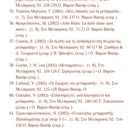
Μετάφραση '01. 228-229 Ο. Βαρών-Βασάρ (επιμ.).
Τσαλίκη-Μηλιώνη, Τ. (2001)
«Νέες σπουδές για τη μετάφραση».
.
(τ. 7), Στο Μετάφραση '01. 236-237 Ο. Βαρών-Βασάρ (επιμ.).
Φραγκόπουλος, Μ. (2002)
«John Keats. La belle dame sans
merci».
. (τ. 8), Στο Μετάφραση '02. 71-72 Ο. Βαρών-Βασάρ
(επιμ.).
Coseriu, E. (2002)
«Το σωστό και το λανθασμένο στη θεωρία της
μετάφρασης».
. (τ. 8), Στο Μετάφραση '02. 98-117 Μ. Σπαθάρη &
Δ. Τσιαμαντά (μτφρ.)/ Β. Ιβάνοβιτς (επιμ.) • Ο. Βαρών-Βασάρ
(επιμ.).
Goethe, J. W. von (2002)
«Μεταφράσεις».
. (τ. 8), Στο
Μετάφραση '02. 118-124 Γ. Σαγκριώτης (μτφρ.) • Ο. Βαρών-
Βασάρ (επιμ.).
Larbaud, V. (2002)
«Οι ζυγαριές του μεταφραστή».
. (τ. 8), Στο
Μετάφραση '02. 125-128 Βαρών-Βασάρ, Ο.
González, V. (2002)
«Ελληνισμός/οί, φιλελληνισμός/οί και
μετάφραση».
. (τ. 8), Στο Μετάφραση '02. 140-145 Γ. Ζακοπούλου
(μτφρ.) • Ο. Βαρών-Βασάρ (επιμ.).
Τριανταφυλλόπουλος, Ν. (2002)
«Ο ευκίνητος μεταφραστής
Παπαδιαμάντης ή με σκορ 5-1».
. (τ. 8), Στο Μετάφραση '02. 154-
156 Ο. Βαρών-Βασάρ (επιμ.).