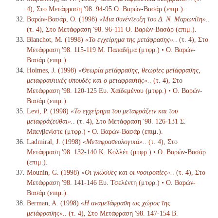
4), Στο Μετάφραση '98. 94-95 Ο. Βαρών-Βασάρ (επιμ.).
Βαρών-Βασάρ, Ο. (1998)
«Μια συνέντευξη του Δ. Ν. Μαρωνίτη».
.
(τ. 4), Στο Μετάφραση '98. 96-111 Ο. Βαρών-Βασάρ (επιμ.).
Blanchot, M. (1998)
«Το εγχείρημα της μετάφρασης».
. (τ. 4), Στο
Μετάφραση '98. 115-119 Μ. Παπαδήμα (μτφρ.) • Ο. Βαρών-
Βασάρ (επιμ.).
Holmes, J. (1998)
«Θεωρία μετάφρασης, θεωρίες μετάφρασης,
μεταφραστικές σπουδές και ο μεταφραστής».
. (τ. 4), Στο
Μετάφραση '98. 120-125 Ευ. Χαϊδεμένου (μτφρ.) • Ο. Βαρών-
Βασάρ (επιμ.).
Levi, P. (1998)
«Το εγχείρημα του μεταφράζειν και του
μεταφράζεσθαι».
. (τ. 4), Στο Μετάφραση '98. 126-131 Σ.
Μπενβενίστε (μτφρ.) • Ο. Βαρών-Βασάρ (επιμ.).
Ladmiral, J. (1998)
«Μεταφρασεολογικά».
. (τ. 4), Στο
Μετάφραση '98. 132-140 Κ. Κολλέτ (μτφρ.) • Ο. Βαρών-Βασάρ
(επιμ.).
Mounin, G. (1998)
«Οι γλώσσες και οι νοοτροπίες».
. (τ. 4), Στο
Μετάφραση '98. 141-146 Ευ. Τσελέντη (μτφρ.) • Ο. Βαρών-
Βασάρ (επιμ.).
Berman, A. (1998)
«Η αναμετάφραση ως χώρος της
μετάφρασης».
. (τ. 4), Στο Μετάφραση '98. 147-154 Β.