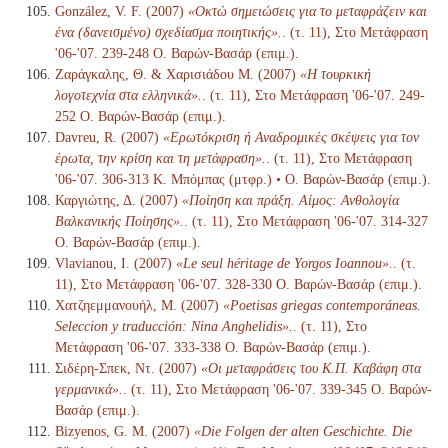
González, V. F. (2007)
«Οκτώ σημειώσεις για το μεταφράζειν και
ένα (δανεισμένο) σχεδίασμα ποιητικής».
. (τ. 11), Στο Μετάφραση
'06-'07. 239-248 Ο. Βαρών-Βασάρ (επιμ.).
Ζαράγκαλης, Θ. & Χαρισιάδου Μ. (2007)
«Η τουρκική
λογοτεχνία στα ελληνικά».
. (τ. 11), Στο Μετάφραση '06-'07. 249-
252 Ο. Βαρών-Βασάρ (επιμ.).
Davreu, R. (2007)
«Ερωτόκριση ή Αναδρομικές σκέψεις για τον
έρωτα, την κρίση και τη μετάφραση».
. (τ. 11), Στο Μετάφραση
'06-'07. 306-313 Κ. Μπόμπας (μτφρ.) • Ο. Βαρών-Βασάρ (επιμ.).
Καργιώτης, Δ. (2007)
«Ποίηση και πράξη. Αίμος: Ανθολογία
Βαλκανικής Ποίησης».
. (τ. 11), Στο Μετάφραση '06-'07. 314-327
Ο. Βαρών-Βασάρ (επιμ.).
Vlavianou, I. (2007)
«Le seul héritage de Yorgos Ioannou».
. (τ.
11), Στο Μετάφραση '06-'07. 328-330 Ο. Βαρών-Βασάρ (επιμ.).
Χατζηεμμανουήλ, Μ. (2007)
«Poetisas griegas contemporáneas.
Seleccion y traducción: Nina Anghelidis».
. (τ. 11), Στο
Μετάφραση '06-'07. 333-338 Ο. Βαρών-Βασάρ (επιμ.).
Σιδέρη-Σπεκ, Ντ. (2007)
«Οι μεταφράσεις του Κ.Π. Καβάφη στα
γερμανικά».
. (τ. 11), Στο Μετάφραση '06-'07. 339-345 Ο. Βαρών-
Βασάρ (επιμ.).
Bizyenos, G. M. (2007)
«Die Folgen der alten Geschichte. Die