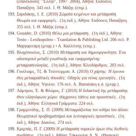
(επανέκδοση: "Έλλην", 1997· 2004), Αθήνα: Εκδόσεις
Παπαζήση. 343 σελ. Ι. Θ. Μάζης (επιμ.).
Σαριδάκης, Ι. Ε. (2010)
Σώματα κειμένων και μετάφραση.
Θεωρία και εφαρμογές.
. (1η έκδ.), Αθήνα: Εκδόσεις Παπαζήση.
355 σελ. Ι. Θ. Μάζης (επιμ.).
Gouadec, D. (2010)
Θέλω μια μετάφραση.
. (1η έκδ.), Αθήνα:
Texto - Lexikopoleio - Translation & Publishing Ltd. 206 σελ. Ρ.
Μαργαριτάρη (μτφρ.) • Α. Καλλίτσης (επιμ.).
Βλαχόπουλος, Σ. (2010)
Μετάφραση και δημιουργικότητα. Ένα
οδοιπορικό μεταξύ γνωστικής και εφαρμοσμένης
μεταφρασεολογίας.
. (1η έκδ.), Αθήνα: Κλειδάριθμος. 203 σελ.
Γουίλιαμς, Τζ. & Τσέστερμαν, Α. (2010)
Ο χάρτης: Η έρευνα
στις μεταφραστικές σπουδές: Οδηγός για νέους ερευνητές.
. (1η
έκδ.), Αθήνα: Ύψιλον. 176 σελ. Α. Βασαλάκη κ.ά. (μτφρ.).
Λάμπρου, Έ. & Φλώρος, Γ. (2010)
Η διδακτική της μετάφρασης
στον ελληνόφωνο χώρο: σύγχρονες τάσεις και προοπτικές.
. (1η
έκδ.), Αθήνα: Ελληνικά Γράμματα. 224 σελ.
Γραμμενίδης, Σ. Π. (2009)
Μεταφράζοντας τον κόσμο του άλλου:
Θεωρητικοί προβληματισμοί και λειτουργικές προοπτικές.
. (1η
έκδ.), Αθήνα: Δίαυλος. 274 σελ.
Κριμπάς, Π. Γ. (2009)
Η μετάφραση νομικών όρων στις διεθνείς
συμβάσεις.
. (1η έκδ.), Αθήνα: Σάκκουλας Α. Ν., (Θρακικές