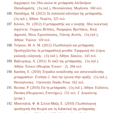
συγγραφείς του 19ου αιώνα σε μετάφραση Αλέξανδρου
Παπαδιαμάντη.
. (1η έκδ.), Θεσσαλονίκη: Μυγδονία. 160 σελ.
Παπαδήμα, Μ. (2012)
Τα πολλαπλά κάτοπτρα της μετάφρασης.
.
(1η έκδ.), Αθήνα: Νεφέλη. 325 σελ.
Κόνολι, Ντ. (2012)
Ο μεταφραστής και ο ποιητής. Μια εκλεκτική
συγγένεια: Γιώργος Βέλτσος, Νικηφόρος Βρεττάκος, Κική
Δημουλά, Νίκος Εγγονόπουλος, Γιάννης Κοντός.
. (1η έκδ.),
Αθήνα: Ύψιλον. 110 σελ.
Τσίγκου, Μ. Α. Μ. (2012)
Γλωσσολογία και μετάφραση:
Προσεγγίζοντας τη μεταφραστική μονάδα: Εφαρμογή στο ζεύγος
γαλλικής-ελληνικής.
. (1η έκδ.), Αθήνα: Δίαυλος. 143 σελ.
Βηδενμάιερ, Α. (2011)
Το παζλ της μετάφρασης.
. (1η έκδ.),
Αθήνα: Ένεκεν (Θεωρίας Ένεκεν · 2). 204 σελ.
Κασάπη, Ε. (2010)
Τετράδια εκπαίδευσης και αυτοεκπαίδευσης
μεταφραστών: Ενότητα 2: Από την έρευνα στην πράξη.
. (1η έκδ.),
Θεσσαλονίκη : University Studio Press. 162 σελ.
Ricoeur, P. (2010)
Για τη μετάφραση.
. (1η έκδ.), Αθήνα: Εκδόσεις
Πατάκη (Θεωρητικές Επιστήμες). 132 σελ. Γ. Αυγούστης
(μτφρ.).
Μπατσαλιά, Φ. & Σελλά-Μάζη, Ε. (2010)
Γλωσσολογική
προσέγγιση στη θεωρία και τη διδακτική της μετάφρασης.
.