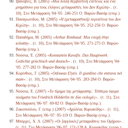
Ιβάνοβιτς, Β. (2005)
«Μια διπλή θερβαντινή επέτειος και ένα
μνημόσυνο για τους έλληνες μεταφραστές του Δον Κιχώτη».
. (τ.
10), Στο Μετάφραση '04-'05. 246-251 Ο. Βαρών-Βασάρ (επιμ.).
Παναγιωτίδου, Μ. (2005)
«Η (μεταφραστική) περιπέτεια του Δον
Κιχώτη».
. (τ. 10), Στο Μετάφραση '04-'05. 252-256 Ο. Βαρών-
Βασάρ (επιμ.).
Παπαδήμα, Μ. (2005)
«Arthur Rimbaud. Μια εποχή στην
κόλαση».
. (τ. 10), Στο Μετάφραση '04-'05. 271-275 Ο. Βαρών-
Βασάρ (επιμ.).
Νούσια, Έ. (2005)
«Konstantin Kavafis. Das Hauptwerk:
Gedichte griechisch und deutsch».
. (τ. 10), Στο Μετάφραση '04-
'05. 277-282 Ο. Βαρών-Βασάρ (επιμ.).
Κορίνθιος, Γ. (2005)
«Odisseas Elytis. Il giardino che entrava nel
mare».
. (τ. 10), Στο Μετάφραση '04-'05. 283-284 Ο. Βαρών-
Βασάρ (επιμ.).
Νούσια, Έ. (2007)
«Το τίμημα της μετάφρασης: Τέσσερα όψιμα
ποιήματα του Friedrich Hölderlin σε δύο εκδοχές».
. (τ. 11), Στο
Μετάφραση '06-'07. 69-82 Ο. Βαρών-Βασάρ (επιμ.).
Ζακοπούλου, Γ. (επιμ.) (2007)
«Αχιλλέας Κυριακίδης».
. (τ. 11),
Στο Μετάφραση '06-'07. 95-119 Ο. Βαρών-Βασάρ (επιμ.).
Μπόρχες, Χ. Λ. (2007)
«Οι [αγγλικές] μεταφράσεις του Ομήρου».
.
(τ. 11), Στο Μετάφραση '06-'07. 121-128 Α. Κυριακίδης (μτφρ.)