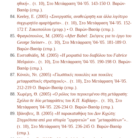
ηθική».
. (τ. 10), Στο Μετάφραση '04-'05. 143-150 Ο. Βαρών-
Βασάρ (επιμ.).
Keeley, E. (2005)
«Συνεργασία, αναθεώρηση και άλλα λιγότερο
συγχωρητέα αμαρτήματα».
. (τ. 10), Στο Μετάφραση '04-'05. 152-
172 Γ. Ζακοπούλου (μτφρ.) • Ο. Βαρών-Βασάρ (επιμ.).
Φραγκόπουλος, Μ. (2005)
«After Babel: Σκέψεις για το έργο του
George Steiner».
. (τ. 10), Στο Μετάφραση '04-'05. 181-189 Ο.
Βαρών-Βασάρ (επιμ.).
Ευσταθιάδη, Μ. (2005)
«Η μοιρασιά του διαβόλου του Fabrice
Melquiot».
. (τ. 10), Στο Μετάφραση '04-'05. 190-198 Ο. Βαρών-
Βασάρ (επιμ.).
Κόνολι, Ντ. (2005)
«Γλωσσικές ποικιλίες και ποικίλες
μεταφραστικές στρατηγικές».
. (τ. 10), Στο Μετάφραση '04-'05.
212-219 Ο. Βαρών-Βασάρ (επιμ.).
Χωρέμη, Θ. (2005)
«Ο ρόλος του περικειμένου στη μετάφραση:
Σχόλια σε δύο μεταφράσεις του Κ.Π. Καβάφη».
. (τ. 10), Στο
Μετάφραση '04-'05. 226-234 Ο. Βαρών-Βασάρ (επιμ.).
Ιβάνοβιτς, Β. (2005)
«Η παρακαταθήκη του Δον Κιχώτη:
Στιγμιότυπα από μια ιστορία "ερμηνειών" και "μεταφράσεων"».
.
(τ. 10), Στο Μετάφραση '04-'05. 236-245 Ο. Βαρών-Βασάρ
(επιμ.).