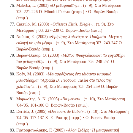
Malerba, L. (2003)
«Ο μεταφραστής».
. (τ. 9), Στο Μετάφραση
'03. 221-226 D. Minniti-Γκώνια (μτφρ.) • Ο. Βαρών-Βασάρ
(επιμ.).
Cazzulo, M. (2003)
«Odisseas Elitis. Elegie».
. (τ. 9), Στο
Μετάφραση '03. 227-239 Ο. Βαρών-Βασάρ (επιμ.).
Νούσια, Ε. (2003)
«Φρήντριχ Χαίλντερλιν. Ποιήματα: Μεγάλη
εκλογή σε τρία μέρη».
. (τ. 9), Στο Μετάφραση '03. 240-247 Ο.
Βαρών-Βασάρ (επιμ.).
Βαρών-Βασάρ, Ο. (2003)
«Μίλτος Φραγκόπουλος: το εργαστήρι
του μεταφραστή».
. (τ. 9), Στο Μετάφραση '03. 248-251 Ο.
Βαρών-Βασάρ (επιμ.).
Κοέν, Μ. (2003)
«Μεταφράζοντας ένα ιδιότυπο ιστορικό
μυθιστόρημα: "Αβραάμ Β. Γεοσούα. Ταξίδι στο τέλος της
χιλιετίας"».
. (τ. 9), Στο Μετάφραση '03. 254-259 Ο. Βαρών-
Βασάρ (επιμ.).
Μαρωνίτης, Δ. Ν. (2005)
«Να μείνει».
. (τ. 10), Στο Μετάφραση
'04-'05. 101-106 Ο. Βαρών-Βασάρ (επιμ.).
Derrida, J. (2005)
«Des tours de Babel».
. (τ. 10), Στο Μετάφραση
'04-'05. 117-137 Χ. Ε. Ράπτης (μτφρ.) • Ο. Βαρών-Βασάρ
(επιμ.).
Γιατρομανωλάκης, Γ. (2005)
«Αλόη Σιδέρη: Η μεταφραστική