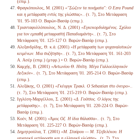
(επιμ.).
Φραγκόπουλος, Μ. (2001)
«"Σώζειν τα ποιήματα": Ο Ezra Pound
και η μετάφραση εντός της γλώσσας».
. (τ. 7), Στο Μετάφραση
'01. 95-103 Ο. Βαρών-Βασάρ (επιμ.).
Τριανταφυλλόπουλος, Ν. Δ. (2001)
«Εγκεκορδυλημένος. Σχόλιο
για τον εμπαθή μεταφραστή Παπαδιαμάντη».
. (τ. 7), Στο
Μετάφραση '01. 125-127 Ο. Βαρών-Βασάρ (επιμ.).
Αλεξανδρίδης, Θ. κ.ά. (2001)
«Η μετάφραση των ψυχαναλυτικών
κειμένων. Μια συζήτηση».
. (τ. 7), Στο Μετάφραση '01. 161-203
Α. Ασέρ (επιμ.) (μτφρ.) • Ο. Βαρών-Βασάρ (επιμ.).
Καμχής, Β. (2001)
«Αντωνίου Θ. Ηπίτη. Μέγα Γαλλοελληνικόν
Λεξικόν».
. (τ. 7), Στο Μετάφραση '01. 205-214 Ο. Βαρών-Βασάρ
(επιμ.).
Αλεξάκης, Ο. (2001)
«Γκέοργκ Τρακλ. Ο Sebastian στο όνειρο».
.
(τ. 7), Στο Μετάφραση '01. 215-219 Ο. Βαρών-Βασάρ (επιμ.).
Ιγγλέση-Μαργέλλου, Σ. (2001)
«Δ. Γούτσος. Ο λόγος της
μετάφρασης».
. (τ. 7), Στο Μετάφραση '01. 220-224 Ο. Βαρών-
Βασάρ (επιμ.).
Κοέν, Μ. (2001)
«Άμος Οζ. Η ίδια θάλασσα».
. (τ. 7), Στο
Μετάφραση '01. 225-227 Ο. Βαρών-Βασάρ (επιμ.).
Δημητρούλια, Τ. (2001)
«Μ. Σταύρου — Μ. Τζεβελέκου. Η
μηχανική μετάφραση και η ελληνική γλώσσα».
. (τ. 7), Στο