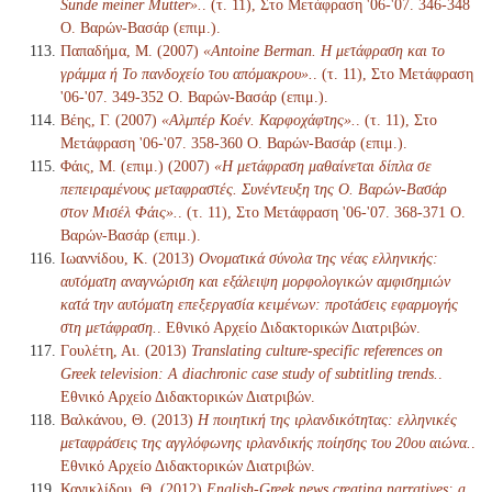
Sünde meiner Mutter».
. (τ. 11), Στο Μετάφραση '06-'07. 346-348
Ο. Βαρών-Βασάρ (επιμ.).
Παπαδήμα, Μ. (2007)
«Antoine Berman. Η μετάφραση και το
γράμμα ή Το πανδοχείο του απόμακρου».
. (τ. 11), Στο Μετάφραση
'06-'07. 349-352 Ο. Βαρών-Βασάρ (επιμ.).
Βέης, Γ. (2007)
«Αλμπέρ Κοέν. Καρφοχάφτης».
. (τ. 11), Στο
Μετάφραση '06-'07. 358-360 Ο. Βαρών-Βασάρ (επιμ.).
Φάις, Μ. (επιμ.) (2007)
«Η μετάφραση μαθαίνεται δίπλα σε
πεπειραμένους μεταφραστές. Συνέντευξη της Ο. Βαρών-Βασάρ
στον Μισέλ Φάις».
. (τ. 11), Στο Μετάφραση '06-'07. 368-371 Ο.
Βαρών-Βασάρ (επιμ.).
Ιωαννίδου, Κ. (2013)
Ονοματικά σύνολα της νέας ελληνικής:
αυτόματη αναγνώριση και εξάλειψη μορφολογικών αμφισημιών
κατά την αυτόματη επεξεργασία κειμένων: προτάσεις εφαρμογής
στη μετάφραση.
. Εθνικό Αρχείο Διδακτορικών Διατριβών.
Γουλέτη, Αι. (2013)
Translating culture-specific references on
Greek television: A diachronic case study of subtitling trends.
.
Εθνικό Αρχείο Διδακτορικών Διατριβών.
Βαλκάνου, Θ. (2013)
Η ποιητική της ιρλανδικότητας: ελληνικές
μεταφράσεις της αγγλόφωνης ιρλανδικής ποίησης του 20ου αιώνα.
.
Εθνικό Αρχείο Διδακτορικών Διατριβών.
Κανικλίδου, Θ. (2012)
English-Greek news creating narratives: a