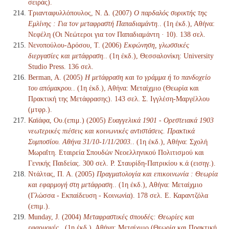
σειράς).
Τριανταφυλλόπουλος, Ν. Δ. (2007)
Ο παρδαλός συρικτής της
Εμλίνης : Για τον μεταφραστή Παπαδιαμάντη.
. (1η έκδ.), Αθήνα:
Νεφέλη (Οι Νεώτεροι για τον Παπαδιαμάντη · 10). 138 σελ.
Νενοπούλου-Δρόσου, Τ. (2006)
Εκφώνηση, γλωσσικές
διεργασίες και μετάφραση.
. (1η έκδ.), Θεσσαλονίκη: University
Studio Press. 136 σελ.
Berman, A. (2005)
Η μετάφραση και το γράμμα ή το πανδοχείο
του απόμακρου.
. (1η έκδ.), Αθήνα: Μεταίχμιο (Θεωρία και
Πρακτική της Μετάφρασης). 143 σελ. Σ. Ιγγλέση-Μαργέλλου
(μτφρ.).
Καϊάφα, Ου.(επιμ.) (2005)
Ευαγγελικά 1901 - Ορεστειακά 1903
νεωτερικές πιέσεις και κοινωνικές αντιστάσεις. Πρακτικά
Συμποσίου. Αθήνα 31/10-1/11/2003.
. (1η έκδ.), Αθήνα: Σχολή
Μωραΐτη. Εταιρεία Σπουδών Νεοελληνικού Πολιτισμού και
Γενικής Παιδείας. 300 σελ. Ρ. Σταυρίδη-Πατρικίου κ.ά (εισηγ.).
Ντάλτας, Π. Α. (2005)
Πραγματολογία και επικοινωνία : Θεωρία
και εφαρμογή στη μετάφραση.
. (1η έκδ.), Αθήνα: Μεταίχμιο
(Γλώσσα - Εκπαίδευση - Κοινωνία). 178 σελ. Ε. Καραντζόλα
(επιμ.).
Munday, J. (2004)
Μεταφραστικές σπουδές: Θεωρίες και
εφαρμογές.
. (1η έκδ.), Αθήνα: Μεταίχμιο (Θεωρία και Πρακτική