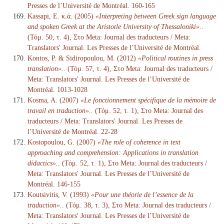
Presses de l’Université de Montréal. 160-165
Kassapi, E. κ.ά. (2005)
«Interpreting between Greek sign language
and spoken Greek at the Aristotle University of Thessaloniki».
.
(Τόμ. 50, τ. 4), Στο Meta: Journal des traducteurs / Meta:
Translators' Journal. Les Presses de l’Université de Montréal.
Kontos, P. & Sidiropoulou, M. (2012)
«Political routines in press
translation».
. (Τόμ. 57, τ. 4), Στο Meta: Journal des traducteurs /
Meta: Translators' Journal. Les Presses de l’Université de
Montréal. 1013-1028
Kosma, A. (2007)
«Le fonctionnement spécifique de la mémoire de
travail en traduction».
. (Τόμ. 52, τ. 1), Στο Meta: Journal des
traducteurs / Meta: Translators' Journal. Les Presses de
l’Université de Montréal. 22-28
Kostopoulou, G. (2007)
«The role of coherence in text
approaching and comprehension: Applications in translation
didactics».
. (Τόμ. 52, τ. 1), Στο Meta: Journal des traducteurs /
Meta: Translators' Journal. Les Presses de l’Université de
Montréal. 146-155
Koutsivitis, V. (1993)
«Pour une théorie de l’essence de la
traduction».
. (Τόμ. 38, τ. 3), Στο Meta: Journal des traducteurs /
Meta: Translators' Journal. Les Presses de l’Université de