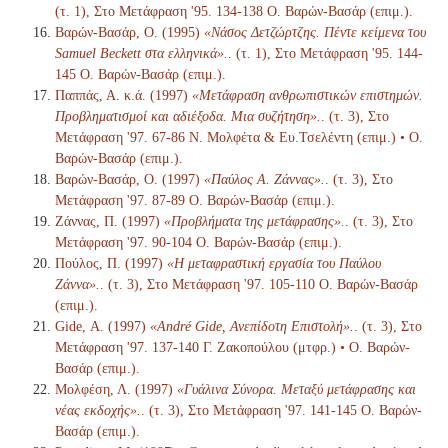
(τ. 1), Στο Μετάφραση '95. 134-138 Ο. Βαρών-Βασάρ (επιμ.).
Βαρών-Βασάρ, Ο. (1995)
«Νάσος Δετζώρτζης. Πέντε κείμενα του
Samuel Beckett στα ελληνικά».
. (τ. 1), Στο Μετάφραση '95. 144-
145 Ο. Βαρών-Βασάρ (επιμ.).
Παππάς, Α. κ.ά. (1997)
«Μετάφραση ανθρωπιστικών επιστημών.
Προβληματισμοί και αδιέξοδα. Μια συζήτηση».
. (τ. 3), Στο
Μετάφραση '97. 67-86 Ν. Μολφέτα & Ευ.Τσελέντη (επιμ.) • Ο.
Βαρών-Βασάρ (επιμ.).
Βαρών-Βασάρ, Ο. (1997)
«Παύλος Α. Ζάννας».
. (τ. 3), Στο
Μετάφραση '97. 87-89 Ο. Βαρών-Βασάρ (επιμ.).
Ζάννας, Π. (1997)
«Προβλήματα της μετάφρασης».
. (τ. 3), Στο
Μετάφραση '97. 90-104 Ο. Βαρών-Βασάρ (επιμ.).
Πούλος, Π. (1997)
«Η μεταφραστική εργασία του Παύλου
Ζάννα».
. (τ. 3), Στο Μετάφραση '97. 105-110 Ο. Βαρών-Βασάρ
(επιμ.).
Gide, Α. (1997)
«André Gide, Ανεπίδοτη Επιστολή».
. (τ. 3), Στο
Μετάφραση '97. 137-140 Γ. Ζακοπούλου (μτφρ.) • Ο. Βαρών-
Βασάρ (επιμ.).
Μολφέση, Λ. (1997)
«Γυάλινα Σύνορα. Μεταξύ μετάφρασης και
νέας εκδοχής».
. (τ. 3), Στο Μετάφραση '97. 141-145 Ο. Βαρών-
Βασάρ (επιμ.).