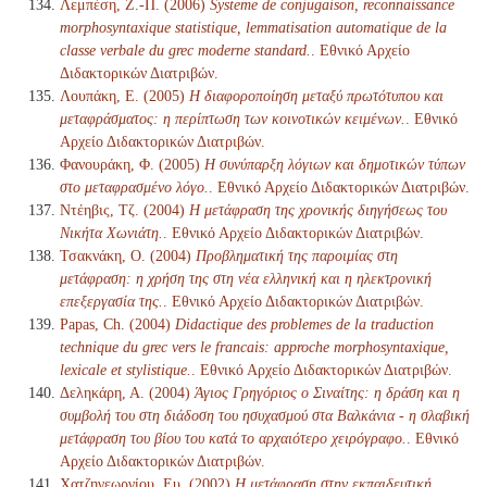
Λεμπέση, Ζ.-Π. (2006)
Systeme de conjugaison, reconnaissance
morphosyntaxique statistique, lemmatisation automatique de la
classe verbale du grec moderne standard.
. Εθνικό Αρχείο
Διδακτορικών Διατριβών.
Λουπάκη, Ε. (2005)
Η διαφοροποίηση μεταξύ πρωτότυπου και
μεταφράσματος: η περίπτωση των κοινοτικών κειμένων.
. Εθνικό
Αρχείο Διδακτορικών Διατριβών.
Φανουράκη, Φ. (2005)
Η συνύπαρξη λόγιων και δημοτικών τύπων
στο μεταφρασμένο λόγο.
. Εθνικό Αρχείο Διδακτορικών Διατριβών.
Ντέηβις, Τζ. (2004)
Η μετάφραση της χρονικής διηγήσεως του
Νικήτα Χωνιάτη.
. Εθνικό Αρχείο Διδακτορικών Διατριβών.
Τσακνάκη, Ο. (2004)
Προβληματική της παροιμίας στη
μετάφραση: η χρήση της στη νέα ελληνική και η ηλεκτρονική
επεξεργασία της.
. Εθνικό Αρχείο Διδακτορικών Διατριβών.
Papas, Ch. (2004)
Didactique des problemes de la traduction
technique du grec vers le francais: approche morphosyntaxique,
lexicale et stylistique.
. Εθνικό Αρχείο Διδακτορικών Διατριβών.
Δεληκάρη, Α. (2004)
Άγιος Γρηγόριος ο Σιναίτης: η δράση και η
συμβολή του στη διάδοση του ησυχασμού στα Βαλκάνια - η σλαβική
μετάφραση του βίου του κατά το αρχαιότερο χειρόγραφο.
. Εθνικό
Αρχείο Διδακτορικών Διατριβών.
Χατζηγεωργίου, Ευ. (2002)
Η μετάφραση στην εκπαιδευτική