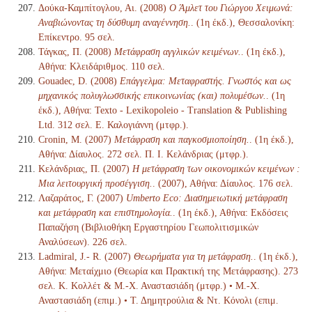
Δούκα-Καμπίτογλου, Αι. (2008)
Ο Άμλετ του Γιώργου Χειμωνά:
Αναβιώνοντας τη δύσθυμη αναγέννηση.
. (1η έκδ.), Θεσσαλονίκη:
Επίκεντρο. 95 σελ.
Τάγκας, Π. (2008)
Μετάφραση αγγλικών κειμένων.
. (1η έκδ.),
Αθήνα: Κλειδάριθμος. 110 σελ.
Gouadec, D. (2008)
Επάγγελμα: Μεταφραστής. Γνωστός και ως
μηχανικός πολυγλωσσικής επικοινωνίας (και) πολυμέσων.
. (1η
έκδ.), Αθήνα: Texto - Lexikopoleio - Translation & Publishing
Ltd. 312 σελ. Ε. Καλογιάννη (μτφρ.).
Cronin, M. (2007)
Μετάφραση και παγκοσμιοποίηση.
. (1η έκδ.),
Αθήνα: Δίαυλος. 272 σελ. Π. Ι. Κελάνδριας (μτφρ.).
Κελάνδριας, Π. (2007)
Η μετάφραση των οικονομικών κειμένων :
Μια λειτουργική προσέγγιση.
. (2007), Αθήνα: Δίαυλος. 176 σελ.
Λαζαράτος, Γ. (2007)
Umberto Eco: Διασημειωτική μετάφραση
και μετάφραση και επιστημολογία.
. (1η έκδ.), Αθήνα: Εκδόσεις
Παπαζήση (Βιβλιοθήκη Εργαστηρίου Γεωπολιτισμικών
Αναλύσεων). 226 σελ.
Ladmiral, J.- R. (2007)
Θεωρήματα για τη μετάφραση.
. (1η έκδ.),
Αθήνα: Μεταίχμιο (Θεωρία και Πρακτική της Μετάφρασης). 273
σελ. Κ. Κολλέτ & Μ.-Χ. Αναστασιάδη (μτφρ.) • Μ.-Χ.
Αναστασιάδη (επιμ.) • Τ. Δημητρούλια & Ντ. Κόνολι (επιμ.