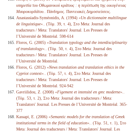
υπηρεσία του Οθωμανικού κράτους : η περίπτωση της οικογένειας
Μαυροκορδάτου.
. Πάνδημος. Παντειακές Δημοσιεύσεις.
Anastassiadis-Syméonidis, A. (1994)
«Un dictionnaire multilingue
de linguistique».
. (Τόμ. 39, τ. 4), Στο Meta: Journal des
traducteurs / Meta: Translators' Journal. Les Presses de
l’Université de Montréal. 598-614
Floros, G. (2005)
«Translation typology and the interdisciplinarity
of translatology».
. (Τόμ. 50, τ. 4), Στο Meta: Journal des
traducteurs / Meta: Translators' Journal. Les Presses de
l’Université de Montréal.
Floros, G. (2012)
«News translation and translation ethics in the
Cypriot context».
. (Τόμ. 57, τ. 4), Στο Meta: Journal des
traducteurs / Meta: Translators' Journal. Les Presses de
l’Université de Montréal. 924-942
Gavriilidou, Z. (2008)
«Figement et intensité en grec moderne».
.
(Τόμ. 53, τ. 2), Στο Meta: Journal des traducteurs / Meta:
Translators' Journal. Les Presses de l’Université de Montréal. 365-
377
Kassapi, E. (2006)
«Semantic models for the translation of Greek
institutional terms in the field of education».
. (Τόμ. 51, τ. 1), Στο
Meta: Journal des traducteurs / Meta: Translators' Journal. Les