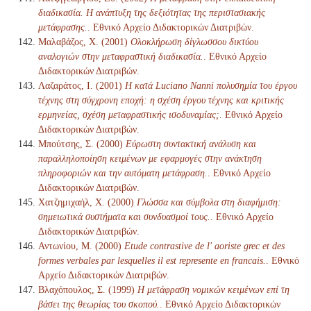
διαδικασία. Η ανάπτυξη της δεξιότητας της περιστασιακής
μετάφρασης.
. Εθνικό Αρχείο Διδακτορικών Διατριβών.
Μαλαβάζος, Χ. (2001)
Ολοκλήρωση δίγλωσσου δικτύου
αναλογιών στην μεταφραστική διαδικασία.
. Εθνικό Αρχείο
Διδακτορικών Διατριβών.
Λαζαράτος, Ι. (2001)
Η κατά Luciano Nanni πολυσημία του έργου
τέχνης στη σύγχρονη εποχή: η σχέση έργου τέχνης και κριτικής
ερμηνείας, σχέση μεταφραστικής ισοδυναμίας;
. Εθνικό Αρχείο
Διδακτορικών Διατριβών.
Μπούτσης, Σ. (2000)
Εύρωστη συντακτική ανάλυση και
παραλληλοποίηση κειμένων με εφαρμογές στην ανάκτηση
πληροφοριών και την αυτόματη μετάφραση.
. Εθνικό Αρχείο
Διδακτορικών Διατριβών.
Χατζημιχαήλ, Χ. (2000)
Γλώσσα και σύμβολα στη διαφήμιση:
σημειωτικά συστήματα και συνδυασμοί τους.
. Εθνικό Αρχείο
Διδακτορικών Διατριβών.
Αντωνίου, Μ. (2000)
Etude contrastive de l' aoriste grec et des
formes verbales par lesquelles il est represente en francais.
. Εθνικό
Αρχείο Διδακτορικών Διατριβών.
Βλαχόπουλος, Σ. (1999)
Η μετάφραση νομικών κειμένων επί τη
βάσει της θεωρίας του σκοπού.
. Εθνικό Αρχείο Διδακτορικών