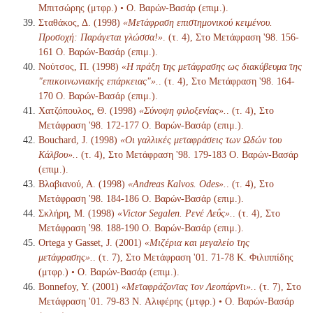
Μπιτσώρης (μτφρ.) • Ο. Βαρών-Βασάρ (επιμ.).
Σταθάκος, Δ. (1998)
«Μετάφραση επιστημονικού κειμένου.
Προσοχή: Παράγεται γλώσσα!»
. (τ. 4), Στο Μετάφραση '98. 156-
161 Ο. Βαρών-Βασάρ (επιμ.).
Νούτσος, Π. (1998)
«Η πράξη της μετάφρασης ως διακύβευμα της
"επικοινωνιακής επάρκειας"».
. (τ. 4), Στο Μετάφραση '98. 164-
170 Ο. Βαρών-Βασάρ (επιμ.).
Χατζόπουλος, Θ. (1998)
«Σύνοψη φιλοξενίας».
. (τ. 4), Στο
Μετάφραση '98. 172-177 Ο. Βαρών-Βασάρ (επιμ.).
Bouchard, J. (1998)
«Οι γαλλικές μεταφράσεις των Ωδών του
Κάλβου».
. (τ. 4), Στο Μετάφραση '98. 179-183 Ο. Βαρών-Βασάρ
(επιμ.).
Βλαβιανού, Α. (1998)
«Andreas Kalvos. Odes».
. (τ. 4), Στο
Μετάφραση '98. 184-186 Ο. Βαρών-Βασάρ (επιμ.).
Σκλήρη, Μ. (1998)
«Victor Segalen. Ρενέ Λεΰς».
. (τ. 4), Στο
Μετάφραση '98. 188-190 Ο. Βαρών-Βασάρ (επιμ.).
Ortega y Gasset, J. (2001)
«Μιζέρια και μεγαλείο της
μετάφρασης».
. (τ. 7), Στο Μετάφραση '01. 71-78 K. Φιλιππίδης
(μτφρ.) • Ο. Βαρών-Βασάρ (επιμ.).
Bonnefoy, Y. (2001)
«Μεταφράζοντας τον Λεοπάρντι».
. (τ. 7), Στο
Μετάφραση '01. 79-83 N. Αλιφέρης (μτφρ.) • Ο. Βαρών-Βασάρ