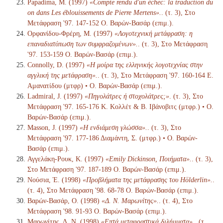
Papadima, M. (1997)
«Compte rendu d'un échec: la traduction du
on dans Les éblouissements de Pierre Mertens».
. (τ. 3), Στο
Μετάφραση '97. 147-152 Ο. Βαρών-Βασάρ (επιμ.).
Ορφανίδου-Φρέρη, Μ. (1997)
«Λογοτεχνική μετάφραση: η
επαναδιατύπωση των συμφραζομένων».
. (τ. 3), Στο Μετάφραση
'97. 153-159 Ο. Βαρών-Βασάρ (επιμ.).
Connolly, D. (1997)
«Η μοίρα της ελληνικής λογοτεχνίας στην
αγγλική της μετάφραση».
. (τ. 3), Στο Μετάφραση '97. 160-164 Ε.
Αμανατίδου (μτφρ) • Ο. Βαρών-Βασάρ (επιμ.).
Ladmiral, J. (1997)
«Πηγολάτρες ή στοχολάτρες;»
. (τ. 3), Στο
Μετάφραση '97. 165-176 Κ. Κολλέτ & Β. Ιβάνοβιτς (μτφρ.) • Ο.
Βαρών-Βασάρ (επιμ.).
Masson, J. (1997)
«Η ενδιάμεση γλώσσα».
. (τ. 3), Στο
Μετάφραση '97. 177-186 Διαμάντη, Σ. (μτφρ.) • Ο. Βαρών-
Βασάρ (επιμ.).
Αγγελάκη-Ρουκ, Κ. (1997)
«Emily Dickinson, Ποιήματα».
. (τ. 3),
Στο Μετάφραση '97. 187-189 Ο. Βαρών-Βασάρ (επιμ.).
Νούσια, Έ. (1998)
«Προβλήματα της μετάφρασης του Hölderlin».
.
(τ. 4), Στο Μετάφραση '98. 68-78 Ο. Βαρών-Βασάρ (επιμ.).
Βαρών-Βασάρ, Ο. (1998)
«Δ. Ν. Μαρωνίτης».
. (τ. 4), Στο
Μετάφραση '98. 91-93 Ο. Βαρών-Βασάρ (επιμ.).
Μαρωνίτης, Δ. Ν. (1998)
«Επτά μεταφραστικά διλήμματα».
. (τ.