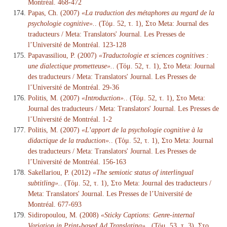
Montréal. 468-472
Papas, Ch. (2007)
«La traduction des métaphores au regard de la
psychologie cognitive».
. (Τόμ. 52, τ. 1), Στο Meta: Journal des
traducteurs / Meta: Translators' Journal. Les Presses de
l’Université de Montréal. 123-128
Papavassiliou, P. (2007)
«Traductologie et sciences cognitives :
une dialectique prometteuse».
. (Τόμ. 52, τ. 1), Στο Meta: Journal
des traducteurs / Meta: Translators' Journal. Les Presses de
l’Université de Montréal. 29-36
Politis, M. (2007)
«Introduction».
. (Τόμ. 52, τ. 1), Στο Meta:
Journal des traducteurs / Meta: Translators' Journal. Les Presses de
l’Université de Montréal. 1-2
Politis, M. (2007)
«L’apport de la psychologie cognitive à la
didactique de la traduction».
. (Τόμ. 52, τ. 1), Στο Meta: Journal
des traducteurs / Meta: Translators' Journal. Les Presses de
l’Université de Montréal. 156-163
Sakellariou, P. (2012)
«The semiotic status of interlingual
subtitling».
. (Τόμ. 52, τ. 1), Στο Meta: Journal des traducteurs /
Meta: Translators' Journal. Les Presses de l’Université de
Montréal. 677-693
Sidiropoulou, M. (2008)
«Sticky Captions: Genre-internal
Variation in Print-based Ad Translating».
. (Τόμ. 53, τ. 3), Στο