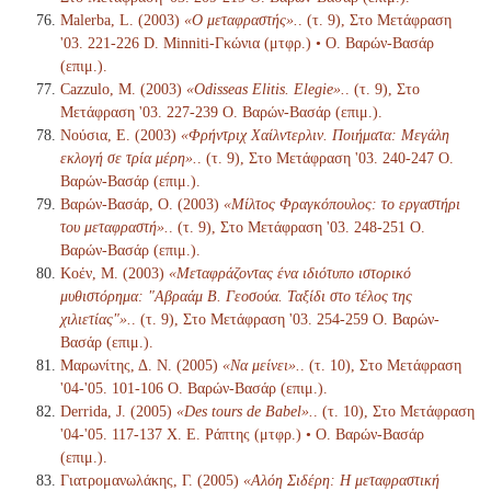
Malerba, L. (2003)
«Ο μεταφραστής».
. (τ. 9), Στο Μετάφραση
'03. 221-226 D. Minniti-Γκώνια (μτφρ.) • Ο. Βαρών-Βασάρ
(επιμ.).
Cazzulo, M. (2003)
«Odisseas Elitis. Elegie».
. (τ. 9), Στο
Μετάφραση '03. 227-239 Ο. Βαρών-Βασάρ (επιμ.).
Νούσια, Ε. (2003)
«Φρήντριχ Χαίλντερλιν. Ποιήματα: Μεγάλη
εκλογή σε τρία μέρη».
. (τ. 9), Στο Μετάφραση '03. 240-247 Ο.
Βαρών-Βασάρ (επιμ.).
Βαρών-Βασάρ, Ο. (2003)
«Μίλτος Φραγκόπουλος: το εργαστήρι
του μεταφραστή».
. (τ. 9), Στο Μετάφραση '03. 248-251 Ο.
Βαρών-Βασάρ (επιμ.).
Κοέν, Μ. (2003)
«Μεταφράζοντας ένα ιδιότυπο ιστορικό
μυθιστόρημα: "Αβραάμ Β. Γεοσούα. Ταξίδι στο τέλος της
χιλιετίας"».
. (τ. 9), Στο Μετάφραση '03. 254-259 Ο. Βαρών-
Βασάρ (επιμ.).
Μαρωνίτης, Δ. Ν. (2005)
«Να μείνει».
. (τ. 10), Στο Μετάφραση
'04-'05. 101-106 Ο. Βαρών-Βασάρ (επιμ.).
Derrida, J. (2005)
«Des tours de Babel».
. (τ. 10), Στο Μετάφραση
'04-'05. 117-137 Χ. Ε. Ράπτης (μτφρ.) • Ο. Βαρών-Βασάρ
(επιμ.).
Γιατρομανωλάκης, Γ. (2005)
«Αλόη Σιδέρη: Η μεταφραστική