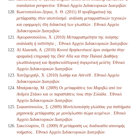
translation perspective
. Εθνικό Αρχείο Διδακτορικών Διατριβών.
Κωστοπούλου-Δίγκα, Λ. Θ. (2011)
Η προβληματική της
μετάφρασης στον υποτιτλισμό: ανάλυση μεταφραστικών τεχνικών
και εφαρμογές στη διδακτική των γλωσσών.
. Εθνικό Αρχείο
Διδακτορικών Διατριβών.
Αγκυρανοπούλου, Χ. (2010)
Μεταφρασιμότητα της ποίησης:
ανάπλαση ή πιστότητα ;
. Εθνικό Αρχείο Διδακτορικών Διατριβών.
Al Alawneh, A. (2010)
Κοινοί θρησκευτικοί όροι ανάμεσα στην
αραμαϊκή επιγραφή της Deir Alla και στην Παλαιά Διαθήκη:
γλωσσολογική και θρησκειοϊστορική συγκριτική μελέτη
. Εθνικό
Αρχείο Διδακτορικών Διατριβών.
Χατζημιχαήλ, Χ. (2010)
Ιωσήφ και Ασενέθ.
. Εθνικό Αρχείο
Διδακτορικών Διατριβών.
Μπαϊρακτάρ, Μ. (2009)
Οι μεταφράσεις του Μαριβώ από τον
Ανδρέα Στάικο και οι παραστάσεις τους στην Ελλάδα.
. Εθνικό
Αρχείο Διδακτορικών Διατριβών.
Σοφιανόπουλος, Σ. (2009)
Μοντελοποίηση γλώσσας για συστήματα
μηχανικής μετάφρασης με μονόγλωσσο σώμα κειμένων.
. Εθνικό
Αρχείο Διδακτορικών Διατριβών.
Σακελλαρίου, Π. (2009)
Η μετάφραση ως διαδικασία απονομής
νοήματος.
. Εθνικό Αρχείο Διδακτορικών Διατριβών.