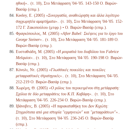
ηθική».
. (τ. 10), Στο Μετάφραση '04-'05. 143-150 Ο. Βαρών-
Βασάρ (επιμ.).
Keeley, E. (2005)
«Συνεργασία, αναθεώρηση και άλλα λιγότερο
συγχωρητέα αμαρτήματα».
. (τ. 10), Στο Μετάφραση '04-'05. 152-
172 Γ. Ζακοπούλου (μτφρ.) • Ο. Βαρών-Βασάρ (επιμ.).
Φραγκόπουλος, Μ. (2005)
«After Babel: Σκέψεις για το έργο του
George Steiner».
. (τ. 10), Στο Μετάφραση '04-'05. 181-189 Ο.
Βαρών-Βασάρ (επιμ.).
Ευσταθιάδη, Μ. (2005)
«Η μοιρασιά του διαβόλου του Fabrice
Melquiot».
. (τ. 10), Στο Μετάφραση '04-'05. 190-198 Ο. Βαρών-
Βασάρ (επιμ.).
Κόνολι, Ντ. (2005)
«Γλωσσικές ποικιλίες και ποικίλες
μεταφραστικές στρατηγικές».
. (τ. 10), Στο Μετάφραση '04-'05.
212-219 Ο. Βαρών-Βασάρ (επιμ.).
Χωρέμη, Θ. (2005)
«Ο ρόλος του περικειμένου στη μετάφραση:
Σχόλια σε δύο μεταφράσεις του Κ.Π. Καβάφη».
. (τ. 10), Στο
Μετάφραση '04-'05. 226-234 Ο. Βαρών-Βασάρ (επιμ.).
Ιβάνοβιτς, Β. (2005)
«Η παρακαταθήκη του Δον Κιχώτη:
Στιγμιότυπα από μια ιστορία "ερμηνειών" και "μεταφράσεων"».
.
(τ. 10), Στο Μετάφραση '04-'05. 236-245 Ο. Βαρών-Βασάρ
(επιμ.).