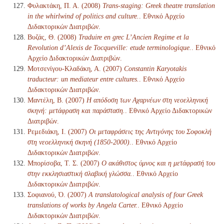
Φυλακτάκη, Π. Α. (2008)
Trans-staging: Greek theatre translation
in the whirlwind of politics and culture.
. Εθνικό Αρχείο
Διδακτορικών Διατριβών.
Βυζάς, Θ. (2008)
Traduire en grec L’Ancien Regime et la
Revolution d’Alexis de Tocqueville: etude terminologique.
. Εθνικό
Αρχείο Διδακτορικών Διατριβών.
Μοτσενίγου-Κλαδάκη, Α. (2007)
Constantin Karyotakis
traducteur: un mediateur entre cultures.
. Εθνικό Αρχείο
Διδακτορικών Διατριβών.
Μαντέλη, Β. (2007)
Η απόδοση των Αχαρνέων στη νεοελληνική
σκηνή: μετάφραση και παράσταση.
. Εθνικό Αρχείο Διδακτορικών
Διατριβών.
Ρεμεδιάκη, Ι. (2007)
Οι μεταφράσεις της Αντιγόνης του Σοφοκλή
στη νεοελληνική σκηνή (1850-2000).
. Εθνικό Αρχείο
Διδακτορικών Διατριβών.
Μπορίσοβα, Τ. Σ. (2007)
Ο ακάθιστος ύμνος και η μετάφρασή του
στην εκκλησιαστική σλαβική γλώσσα.
. Εθνικό Αρχείο
Διδακτορικών Διατριβών.
Σοφιανού, Ό. (2007)
A translatological analysis of four Greek
translations of works by Angela Carter.
. Εθνικό Αρχείο
Διδακτορικών Διατριβών.