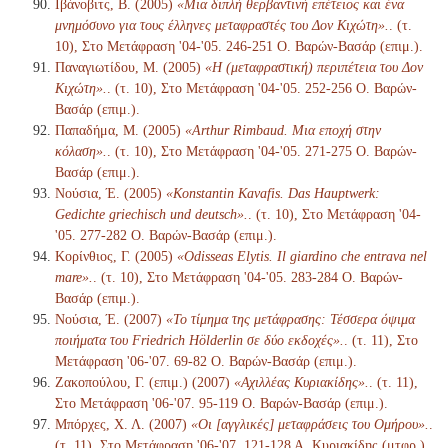
Ιβάνοβιτς, Β. (2005)
«Μια διπλή θερβαντινή επέτειος και ένα
μνημόσυνο για τους έλληνες μεταφραστές του Δον Κιχώτη».
. (τ.
10), Στο Μετάφραση '04-'05. 246-251 Ο. Βαρών-Βασάρ (επιμ.).
Παναγιωτίδου, Μ. (2005)
«Η (μεταφραστική) περιπέτεια του Δον
Κιχώτη».
. (τ. 10), Στο Μετάφραση '04-'05. 252-256 Ο. Βαρών-
Βασάρ (επιμ.).
Παπαδήμα, Μ. (2005)
«Arthur Rimbaud. Μια εποχή στην
κόλαση».
. (τ. 10), Στο Μετάφραση '04-'05. 271-275 Ο. Βαρών-
Βασάρ (επιμ.).
Νούσια, Έ. (2005)
«Konstantin Kavafis. Das Hauptwerk:
Gedichte griechisch und deutsch».
. (τ. 10), Στο Μετάφραση '04-
'05. 277-282 Ο. Βαρών-Βασάρ (επιμ.).
Κορίνθιος, Γ. (2005)
«Odisseas Elytis. Il giardino che entrava nel
mare».
. (τ. 10), Στο Μετάφραση '04-'05. 283-284 Ο. Βαρών-
Βασάρ (επιμ.).
Νούσια, Έ. (2007)
«Το τίμημα της μετάφρασης: Τέσσερα όψιμα
ποιήματα του Friedrich Hölderlin σε δύο εκδοχές».
. (τ. 11), Στο
Μετάφραση '06-'07. 69-82 Ο. Βαρών-Βασάρ (επιμ.).
Ζακοπούλου, Γ. (επιμ.) (2007)
«Αχιλλέας Κυριακίδης».
. (τ. 11),
Στο Μετάφραση '06-'07. 95-119 Ο. Βαρών-Βασάρ (επιμ.).
Μπόρχες, Χ. Λ. (2007)
«Οι [αγγλικές] μεταφράσεις του Ομήρου».
.
(τ. 11), Στο Μετάφραση '06-'07. 121-128 Α. Κυριακίδης (μτφρ.)