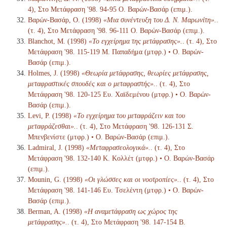
4), Στο Μετάφραση '98. 94-95 Ο. Βαρών-Βασάρ (επιμ.).
Βαρών-Βασάρ, Ο. (1998)
«Μια συνέντευξη του Δ. Ν. Μαρωνίτη».
.
(τ. 4), Στο Μετάφραση '98. 96-111 Ο. Βαρών-Βασάρ (επιμ.).
Blanchot, M. (1998)
«Το εγχείρημα της μετάφρασης».
. (τ. 4), Στο
Μετάφραση '98. 115-119 Μ. Παπαδήμα (μτφρ.) • Ο. Βαρών-
Βασάρ (επιμ.).
Holmes, J. (1998)
«Θεωρία μετάφρασης, θεωρίες μετάφρασης,
μεταφραστικές σπουδές και ο μεταφραστής».
. (τ. 4), Στο
Μετάφραση '98. 120-125 Ευ. Χαϊδεμένου (μτφρ.) • Ο. Βαρών-
Βασάρ (επιμ.).
Levi, P. (1998)
«Το εγχείρημα του μεταφράζειν και του
μεταφράζεσθαι».
. (τ. 4), Στο Μετάφραση '98. 126-131 Σ.
Μπενβενίστε (μτφρ.) • Ο. Βαρών-Βασάρ (επιμ.).
Ladmiral, J. (1998)
«Μεταφρασεολογικά».
. (τ. 4), Στο
Μετάφραση '98. 132-140 Κ. Κολλέτ (μτφρ.) • Ο. Βαρών-Βασάρ
(επιμ.).
Mounin, G. (1998)
«Οι γλώσσες και οι νοοτροπίες».
. (τ. 4), Στο
Μετάφραση '98. 141-146 Ευ. Τσελέντη (μτφρ.) • Ο. Βαρών-
Βασάρ (επιμ.).
Berman, A. (1998)
«Η αναμετάφραση ως χώρος της
μετάφρασης».
. (τ. 4), Στο Μετάφραση '98. 147-154 Β.