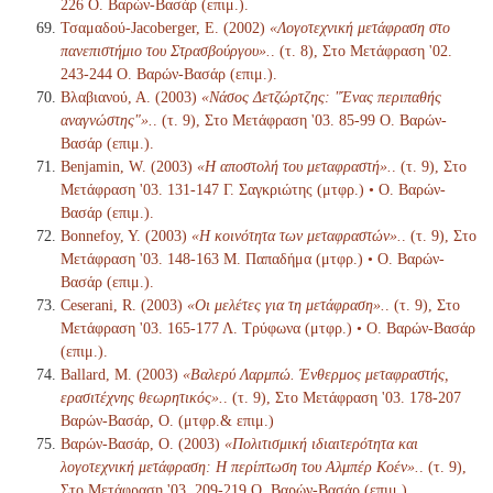
226 Ο. Βαρών-Βασάρ (επιμ.).
Τσαμαδού-Jacoberger, Ε. (2002)
«Λογοτεχνική μετάφραση στο
πανεπιστήμιο του Στρασβούργου».
. (τ. 8), Στο Μετάφραση '02.
243-244 Ο. Βαρών-Βασάρ (επιμ.).
Βλαβιανού, Α. (2003)
«Νάσος Δετζώρτζης: "Ένας περιπαθής
αναγνώστης"».
. (τ. 9), Στο Μετάφραση '03. 85-99 Ο. Βαρών-
Βασάρ (επιμ.).
Benjamin, W. (2003)
«Η αποστολή του μεταφραστή».
. (τ. 9), Στο
Μετάφραση '03. 131-147 Γ. Σαγκριώτης (μτφρ.) • Ο. Βαρών-
Βασάρ (επιμ.).
Bonnefoy, Y. (2003)
«Η κοινότητα των μεταφραστών».
. (τ. 9), Στο
Μετάφραση '03. 148-163 Μ. Παπαδήμα (μτφρ.) • Ο. Βαρών-
Βασάρ (επιμ.).
Ceserani, R. (2003)
«Οι μελέτες για τη μετάφραση».
. (τ. 9), Στο
Μετάφραση '03. 165-177 Λ. Τρύφωνα (μτφρ.) • Ο. Βαρών-Βασάρ
(επιμ.).
Ballard, M. (2003)
«Βαλερύ Λαρμπώ. Ένθερμος μεταφραστής,
ερασιτέχνης θεωρητικός».
. (τ. 9), Στο Μετάφραση '03. 178-207
Βαρών-Βασάρ, Ο. (μτφρ.& επιμ.)
Βαρών-Βασάρ, Ο. (2003)
«Πολιτισμική ιδιαιτερότητα και
λογοτεχνική μετάφραση: Η περίπτωση του Αλμπέρ Κοέν».
. (τ. 9),
Στο Μετάφραση '03. 209-219 Ο. Βαρών-Βασάρ (επιμ.).