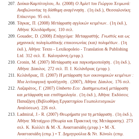
Δούκα-Καμπίτογλου, Αι. (2008)
Ο Άμλετ του Γιώργου Χειμωνά:
Αναβιώνοντας τη δύσθυμη αναγέννηση.
. (1η έκδ.), Θεσσαλονίκη:
Επίκεντρο. 95 σελ.
Τάγκας, Π. (2008)
Μετάφραση αγγλικών κειμένων.
. (1η έκδ.),
Αθήνα: Κλειδάριθμος. 110 σελ.
Gouadec, D. (2008)
Επάγγελμα: Μεταφραστής. Γνωστός και ως
μηχανικός πολυγλωσσικής επικοινωνίας (και) πολυμέσων.
. (1η
έκδ.), Αθήνα: Texto - Lexikopoleio - Translation & Publishing
Ltd. 312 σελ. Ε. Καλογιάννη (μτφρ.).
Cronin, M. (2007)
Μετάφραση και παγκοσμιοποίηση.
. (1η έκδ.),
Αθήνα: Δίαυλος. 272 σελ. Π. Ι. Κελάνδριας (μτφρ.).
Κελάνδριας, Π. (2007)
Η μετάφραση των οικονομικών κειμένων :
Μια λειτουργική προσέγγιση.
. (2007), Αθήνα: Δίαυλος. 176 σελ.
Λαζαράτος, Γ. (2007)
Umberto Eco: Διασημειωτική μετάφραση
και μετάφραση και επιστημολογία.
. (1η έκδ.), Αθήνα: Εκδόσεις
Παπαζήση (Βιβλιοθήκη Εργαστηρίου Γεωπολιτισμικών
Αναλύσεων). 226 σελ.
Ladmiral, J.- R. (2007)
Θεωρήματα για τη μετάφραση.
. (1η έκδ.),
Αθήνα: Μεταίχμιο (Θεωρία και Πρακτική της Μετάφρασης). 273
σελ. Κ. Κολλέτ & Μ.-Χ. Αναστασιάδη (μτφρ.) • Μ.-Χ.
Αναστασιάδη (επιμ.) • Τ. Δημητρούλια & Ντ. Κόνολι (επιμ.