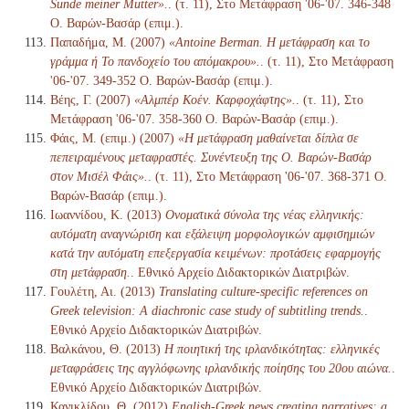
Sünde meiner Mutter».
. (τ. 11), Στο Μετάφραση '06-'07. 346-348
Ο. Βαρών-Βασάρ (επιμ.).
Παπαδήμα, Μ. (2007)
«Antoine Berman. Η μετάφραση και το
γράμμα ή Το πανδοχείο του απόμακρου».
. (τ. 11), Στο Μετάφραση
'06-'07. 349-352 Ο. Βαρών-Βασάρ (επιμ.).
Βέης, Γ. (2007)
«Αλμπέρ Κοέν. Καρφοχάφτης».
. (τ. 11), Στο
Μετάφραση '06-'07. 358-360 Ο. Βαρών-Βασάρ (επιμ.).
Φάις, Μ. (επιμ.) (2007)
«Η μετάφραση μαθαίνεται δίπλα σε
πεπειραμένους μεταφραστές. Συνέντευξη της Ο. Βαρών-Βασάρ
στον Μισέλ Φάις».
. (τ. 11), Στο Μετάφραση '06-'07. 368-371 Ο.
Βαρών-Βασάρ (επιμ.).
Ιωαννίδου, Κ. (2013)
Ονοματικά σύνολα της νέας ελληνικής:
αυτόματη αναγνώριση και εξάλειψη μορφολογικών αμφισημιών
κατά την αυτόματη επεξεργασία κειμένων: προτάσεις εφαρμογής
στη μετάφραση.
. Εθνικό Αρχείο Διδακτορικών Διατριβών.
Γουλέτη, Αι. (2013)
Translating culture-specific references on
Greek television: A diachronic case study of subtitling trends.
.
Εθνικό Αρχείο Διδακτορικών Διατριβών.
Βαλκάνου, Θ. (2013)
Η ποιητική της ιρλανδικότητας: ελληνικές
μεταφράσεις της αγγλόφωνης ιρλανδικής ποίησης του 20ου αιώνα.
.
Εθνικό Αρχείο Διδακτορικών Διατριβών.
Κανικλίδου, Θ. (2012)
English-Greek news creating narratives: a