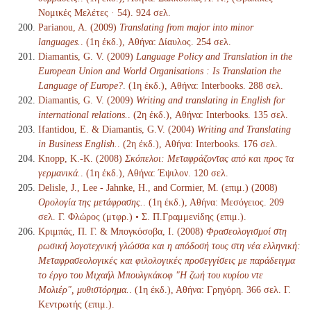
Νομικές Μελέτες · 54). 924 σελ.
Parianou, A. (2009)
Translating from major into minor
languages.
. (1η έκδ.), Αθήνα: Δίαυλος. 254 σελ.
Diamantis, G. V. (2009)
Language Policy and Translation in the
European Union and World Organisations : Is Translation the
Language of Europe?
. (1η έκδ.), Αθήνα: Interbooks. 288 σελ.
Diamantis, G. V. (2009)
Writing and translating in English for
international relations.
. (2η έκδ.), Αθήνα: Interbooks. 135 σελ.
Ifantidou, Ε. & Diamantis, G.V. (2004)
Writing and Translating
in Business English.
. (2η έκδ.), Αθήνα: Interbooks. 176 σελ.
Knopp, K.-K. (2008)
Σκόπελοι: Μεταφράζοντας από και προς τα
γερμανικά.
. (1η έκδ.), Αθήνα: Έψιλον. 120 σελ.
Delisle, J., Lee - Jahnke, H., and Cormier, M. (επιμ.) (2008)
Ορολογία της μετάφρασης.
. (1η έκδ.), Αθήνα: Μεσόγειος. 209
σελ. Γ. Φλώρος (μτφρ.) • Σ. Π.Γραμμενίδης (επιμ.).
Κριμπάς, Π. Γ. & Μπογκόσοβα, Ι. (2008)
Φρασεολογισμοί στη
ρωσική λογοτεχνική γλώσσα και η απόδοσή τους στη νέα ελληνική:
Μεταφρασεολογικές και φιλολογικές προσεγγίσεις με παράδειγμα
το έργο του Μιχαήλ Μπουλγκάκοφ "Η ζωή του κυρίου ντε
Μολιέρ", μυθιστόρημα.
. (1η έκδ.), Αθήνα: Γρηγόρη. 366 σελ. Γ.
Κεντρωτής (επιμ.).