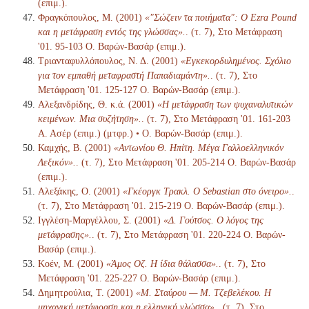
(επιμ.).
Φραγκόπουλος, Μ. (2001)
«"Σώζειν τα ποιήματα": Ο Ezra Pound
και η μετάφραση εντός της γλώσσας».
. (τ. 7), Στο Μετάφραση
'01. 95-103 Ο. Βαρών-Βασάρ (επιμ.).
Τριανταφυλλόπουλος, Ν. Δ. (2001)
«Εγκεκορδυλημένος. Σχόλιο
για τον εμπαθή μεταφραστή Παπαδιαμάντη».
. (τ. 7), Στο
Μετάφραση '01. 125-127 Ο. Βαρών-Βασάρ (επιμ.).
Αλεξανδρίδης, Θ. κ.ά. (2001)
«Η μετάφραση των ψυχαναλυτικών
κειμένων. Μια συζήτηση».
. (τ. 7), Στο Μετάφραση '01. 161-203
Α. Ασέρ (επιμ.) (μτφρ.) • Ο. Βαρών-Βασάρ (επιμ.).
Καμχής, Β. (2001)
«Αντωνίου Θ. Ηπίτη. Μέγα Γαλλοελληνικόν
Λεξικόν».
. (τ. 7), Στο Μετάφραση '01. 205-214 Ο. Βαρών-Βασάρ
(επιμ.).
Αλεξάκης, Ο. (2001)
«Γκέοργκ Τρακλ. Ο Sebastian στο όνειρο».
.
(τ. 7), Στο Μετάφραση '01. 215-219 Ο. Βαρών-Βασάρ (επιμ.).
Ιγγλέση-Μαργέλλου, Σ. (2001)
«Δ. Γούτσος. Ο λόγος της
μετάφρασης».
. (τ. 7), Στο Μετάφραση '01. 220-224 Ο. Βαρών-
Βασάρ (επιμ.).
Κοέν, Μ. (2001)
«Άμος Οζ. Η ίδια θάλασσα».
. (τ. 7), Στο
Μετάφραση '01. 225-227 Ο. Βαρών-Βασάρ (επιμ.).
Δημητρούλια, Τ. (2001)
«Μ. Σταύρου — Μ. Τζεβελέκου. Η
μηχανική μετάφραση και η ελληνική γλώσσα».
. (τ. 7), Στο