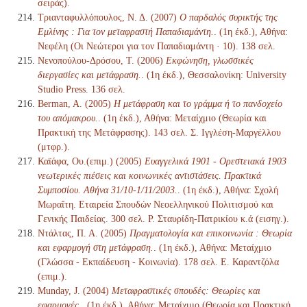
σειράς).
Τριανταφυλλόπουλος, Ν. Δ. (2007)
Ο παρδαλός συρικτής της
Εμλίνης : Για τον μεταφραστή Παπαδιαμάντη.
. (1η έκδ.), Αθήνα:
Νεφέλη (Οι Νεώτεροι για τον Παπαδιαμάντη · 10). 138 σελ.
Νενοπούλου-Δρόσου, Τ. (2006)
Εκφώνηση, γλωσσικές
διεργασίες και μετάφραση.
. (1η έκδ.), Θεσσαλονίκη: University
Studio Press. 136 σελ.
Berman, A. (2005)
Η μετάφραση και το γράμμα ή το πανδοχείο
του απόμακρου.
. (1η έκδ.), Αθήνα: Μεταίχμιο (Θεωρία και
Πρακτική της Μετάφρασης). 143 σελ. Σ. Ιγγλέση-Μαργέλλου
(μτφρ.).
Καϊάφα, Ου.(επιμ.) (2005)
Ευαγγελικά 1901 - Ορεστειακά 1903
νεωτερικές πιέσεις και κοινωνικές αντιστάσεις. Πρακτικά
Συμποσίου. Αθήνα 31/10-1/11/2003.
. (1η έκδ.), Αθήνα: Σχολή
Μωραΐτη. Εταιρεία Σπουδών Νεοελληνικού Πολιτισμού και
Γενικής Παιδείας. 300 σελ. Ρ. Σταυρίδη-Πατρικίου κ.ά (εισηγ.).
Ντάλτας, Π. Α. (2005)
Πραγματολογία και επικοινωνία : Θεωρία
και εφαρμογή στη μετάφραση.
. (1η έκδ.), Αθήνα: Μεταίχμιο
(Γλώσσα - Εκπαίδευση - Κοινωνία). 178 σελ. Ε. Καραντζόλα
(επιμ.).
Munday, J. (2004)
Μεταφραστικές σπουδές: Θεωρίες και
εφαρμογές.
. (1η έκδ.), Αθήνα: Μεταίχμιο (Θεωρία και Πρακτική