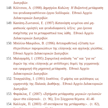
Διατριβών.
Κόλτσιου, Α. (1998)
Δημητρίου Κυδώνη: Η Βυζαντινή μετάφραση
του ψευδοαυγουστίνειου έργου Soliloquia.
. Εθνικό Αρχείο
Διδακτορικών Διατριβών.
Κασάπη-Ζωντανού, Ε. (1997)
Κατανόηση κειμένου από μη-
φυσικούς ομιλητές και ψευδοδιαφανείς λέξεις: μια έρευνα
συσχέτισης για τα μεταφραστικά τους λάθη.
. Εθνικό Αρχείο
Διδακτορικών Διατριβών.
Μπόλλα-Μαυρίδου, Β. (1996)
Αντιπαραθετική εξέταση των
στερεότυπων παρομοιώσεων της ελληνικής και αγγλικής γλώσσας.
.
Εθνικό Αρχείο Διδακτορικών Διατριβών.
Μαλαγαρδή, Ι. (1995)
Συγκριτική ανάλυση "να" και "για να"
δομών της νέας ελληνικής με αντίστοιχες δομές της γερμανικής
και εφαρμογή στη μηχανική μετάφραση.
. Εθνικό Αρχείο
Διδακτορικών Διατριβών.
Τσαγγαλίδης, Ι. (1991)
Ιουστίνος. Ο μάρτυς και φιλόσοφος ως
ερμηνευτής της Παλαιάς Διαθήκης.
. Εθνικό Αρχείο Διδακτορικών
Διατριβών.
Φαράκλας, Γ. (2007)
«Ζητήματα μετάφρασης μερικών εγελιανών
όρων στα ελληνικά».
. (τ. 96), Στο Σύγχρονα θέματα. 41-46
Καλλιγάς, Π. (2003)
«Η ανεπάρκεια της μετάφρασης».
. (τ. 82),