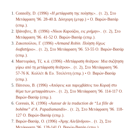
Connolly, D. (1996)
«Η μετάφραση της ποίησης».
. (τ. 2), Στο
Μετάφραση '96. 28-40 Δ. Δόσχορη (μτφρ.) • Ο. Βαρών-Βασάρ
(επιμ.).
Ιβάνοβιτς, Β. (1996)
«Νίκου Καρούζου, εις μνήμην».
. (τ. 2), Στο
Μετάφραση '96. 41-52 Ο. Βαρών-Βασάρ (επιμ.).
Ζακοπούλου, Γ. (1996)
«Armand Robin. Ποίηση δίχως
διαβατήριο».
. (τ. 2), Στο Μετάφραση '96. 53-55 Ο. Βαρών-Βασάρ
(επιμ.).
Μαστοράκη, Τζ. κ.ά. (1996)
«Μετάφραση θεάτρου: Μια συζήτηση
γύρω από τη μετάφραση θεάτρου».
. (τ. 2), Στο Μετάφραση '96.
57-76 Κ. Κολλέτ & Ευ. Τσελέντη (επιμ.) • Ο. Βαρών-Βασάρ
(επιμ.).
Πάτσιου, Β. (1996)
«Απόψεις και παρεμβάσεις του Κοραή στο
θέμα των μεταφράσεων».
. (τ. 2), Στο Μετάφραση '96. 114-117 Ο.
Βαρών-Βασάρ (επιμ.).
Coressis, Κ. (1996)
«Autour de la traduction de “La fille de
bohême” d’A. Papadiamandis».
. (τ. 2), Στο Μετάφραση '96. 118-
127 Ο. Βαρών-Βασάρ (επιμ.).
Βαρών-Βασάρ, Ο. (1996)
«Άρης Αλεξάνδρου».
. (τ. 2), Στο
Μετάφραση '96. 128-141 Ο. Βαρών-Βασάρ (επιμ.).