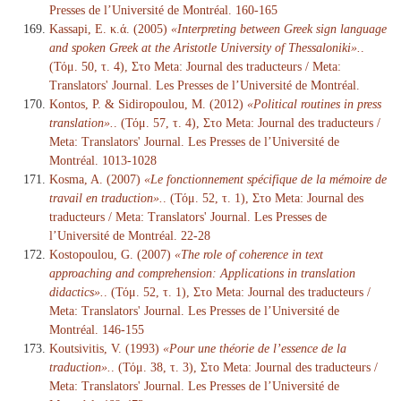
Presses de l’Université de Montréal. 160-165
Kassapi, E. κ.ά. (2005)
«Interpreting between Greek sign language
and spoken Greek at the Aristotle University of Thessaloniki».
.
(Τόμ. 50, τ. 4), Στο Meta: Journal des traducteurs / Meta:
Translators' Journal. Les Presses de l’Université de Montréal.
Kontos, P. & Sidiropoulou, M. (2012)
«Political routines in press
translation».
. (Τόμ. 57, τ. 4), Στο Meta: Journal des traducteurs /
Meta: Translators' Journal. Les Presses de l’Université de
Montréal. 1013-1028
Kosma, A. (2007)
«Le fonctionnement spécifique de la mémoire de
travail en traduction».
. (Τόμ. 52, τ. 1), Στο Meta: Journal des
traducteurs / Meta: Translators' Journal. Les Presses de
l’Université de Montréal. 22-28
Kostopoulou, G. (2007)
«The role of coherence in text
approaching and comprehension: Applications in translation
didactics».
. (Τόμ. 52, τ. 1), Στο Meta: Journal des traducteurs /
Meta: Translators' Journal. Les Presses de l’Université de
Montréal. 146-155
Koutsivitis, V. (1993)
«Pour une théorie de l’essence de la
traduction».
. (Τόμ. 38, τ. 3), Στο Meta: Journal des traducteurs /
Meta: Translators' Journal. Les Presses de l’Université de