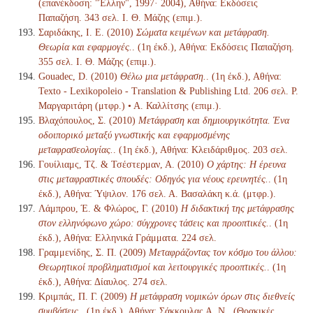
(επανέκδοση: "Έλλην", 1997· 2004), Αθήνα: Εκδόσεις
Παπαζήση. 343 σελ. Ι. Θ. Μάζης (επιμ.).
Σαριδάκης, Ι. Ε. (2010)
Σώματα κειμένων και μετάφραση.
Θεωρία και εφαρμογές.
. (1η έκδ.), Αθήνα: Εκδόσεις Παπαζήση.
355 σελ. Ι. Θ. Μάζης (επιμ.).
Gouadec, D. (2010)
Θέλω μια μετάφραση.
. (1η έκδ.), Αθήνα:
Texto - Lexikopoleio - Translation & Publishing Ltd. 206 σελ. Ρ.
Μαργαριτάρη (μτφρ.) • Α. Καλλίτσης (επιμ.).
Βλαχόπουλος, Σ. (2010)
Μετάφραση και δημιουργικότητα. Ένα
οδοιπορικό μεταξύ γνωστικής και εφαρμοσμένης
μεταφρασεολογίας.
. (1η έκδ.), Αθήνα: Κλειδάριθμος. 203 σελ.
Γουίλιαμς, Τζ. & Τσέστερμαν, Α. (2010)
Ο χάρτης: Η έρευνα
στις μεταφραστικές σπουδές: Οδηγός για νέους ερευνητές.
. (1η
έκδ.), Αθήνα: Ύψιλον. 176 σελ. Α. Βασαλάκη κ.ά. (μτφρ.).
Λάμπρου, Έ. & Φλώρος, Γ. (2010)
Η διδακτική της μετάφρασης
στον ελληνόφωνο χώρο: σύγχρονες τάσεις και προοπτικές.
. (1η
έκδ.), Αθήνα: Ελληνικά Γράμματα. 224 σελ.
Γραμμενίδης, Σ. Π. (2009)
Μεταφράζοντας τον κόσμο του άλλου:
Θεωρητικοί προβληματισμοί και λειτουργικές προοπτικές.
. (1η
έκδ.), Αθήνα: Δίαυλος. 274 σελ.
Κριμπάς, Π. Γ. (2009)
Η μετάφραση νομικών όρων στις διεθνείς
συμβάσεις.
. (1η έκδ.), Αθήνα: Σάκκουλας Α. Ν., (Θρακικές