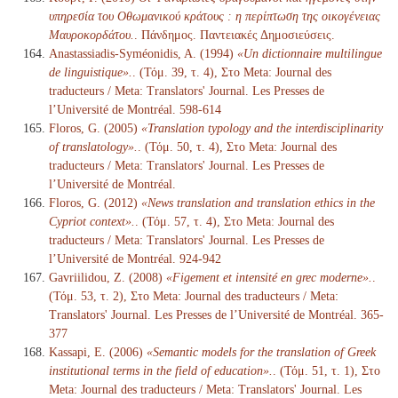
υπηρεσία του Οθωμανικού κράτους : η περίπτωση της οικογένειας
Μαυροκορδάτου.
. Πάνδημος. Παντειακές Δημοσιεύσεις.
Anastassiadis-Syméonidis, A. (1994)
«Un dictionnaire multilingue
de linguistique».
. (Τόμ. 39, τ. 4), Στο Meta: Journal des
traducteurs / Meta: Translators' Journal. Les Presses de
l’Université de Montréal. 598-614
Floros, G. (2005)
«Translation typology and the interdisciplinarity
of translatology».
. (Τόμ. 50, τ. 4), Στο Meta: Journal des
traducteurs / Meta: Translators' Journal. Les Presses de
l’Université de Montréal.
Floros, G. (2012)
«News translation and translation ethics in the
Cypriot context».
. (Τόμ. 57, τ. 4), Στο Meta: Journal des
traducteurs / Meta: Translators' Journal. Les Presses de
l’Université de Montréal. 924-942
Gavriilidou, Z. (2008)
«Figement et intensité en grec moderne».
.
(Τόμ. 53, τ. 2), Στο Meta: Journal des traducteurs / Meta:
Translators' Journal. Les Presses de l’Université de Montréal. 365-
377
Kassapi, E. (2006)
«Semantic models for the translation of Greek
institutional terms in the field of education».
. (Τόμ. 51, τ. 1), Στο
Meta: Journal des traducteurs / Meta: Translators' Journal. Les