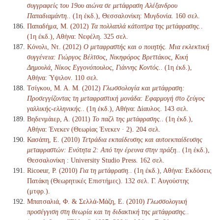
συγγραφείς του 19ου αιώνα σε μετάφραση Αλέξανδρου
Παπαδιαμάντη.
. (1η έκδ.), Θεσσαλονίκη: Μυγδονία. 160 σελ.
Παπαδήμα, Μ. (2012)
Τα πολλαπλά κάτοπτρα της μετάφρασης.
.
(1η έκδ.), Αθήνα: Νεφέλη. 325 σελ.
Κόνολι, Ντ. (2012)
Ο μεταφραστής και ο ποιητής. Μια εκλεκτική
συγγένεια: Γιώργος Βέλτσος, Νικηφόρος Βρεττάκος, Κική
Δημουλά, Νίκος Εγγονόπουλος, Γιάννης Κοντός.
. (1η έκδ.),
Αθήνα: Ύψιλον. 110 σελ.
Τσίγκου, Μ. Α. Μ. (2012)
Γλωσσολογία και μετάφραση:
Προσεγγίζοντας τη μεταφραστική μονάδα: Εφαρμογή στο ζεύγος
γαλλικής-ελληνικής.
. (1η έκδ.), Αθήνα: Δίαυλος. 143 σελ.
Βηδενμάιερ, Α. (2011)
Το παζλ της μετάφρασης.
. (1η έκδ.),
Αθήνα: Ένεκεν (Θεωρίας Ένεκεν · 2). 204 σελ.
Κασάπη, Ε. (2010)
Τετράδια εκπαίδευσης και αυτοεκπαίδευσης
μεταφραστών: Ενότητα 2: Από την έρευνα στην πράξη.
. (1η έκδ.),
Θεσσαλονίκη : University Studio Press. 162 σελ.
Ricoeur, P. (2010)
Για τη μετάφραση.
. (1η έκδ.), Αθήνα: Εκδόσεις
Πατάκη (Θεωρητικές Επιστήμες). 132 σελ. Γ. Αυγούστης
(μτφρ.).
Μπατσαλιά, Φ. & Σελλά-Μάζη, Ε. (2010)
Γλωσσολογική
προσέγγιση στη θεωρία και τη διδακτική της μετάφρασης.
.