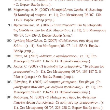
• Ο. Βαρών-Βασάρ (επιμ.).
Μαρωνίτης, Δ. Ν. (2007)
«Μεταφράζοντας Ιλιάδα. Α) Σωρείτης
Β) Καταλογική ποίηση».
. (τ. 11), Στο Μετάφραση '06-'07. 130-
135 Ο. Βαρών-Βασάρ (επιμ.).
Φραγκόπουλος, Μ. (2007)
«Έπεα πτερόεντα. Για τη μετάφραση
της Οδύσσειας από τον Δ.Ν. Μαρωνίτη».
. (τ. 11), Στο Μετάφραση
'06-'07. 137-139 Ο. Βαρών-Βασάρ (επιμ.).
Ιγγλέση-Μαργέλλου, Σ. (2007)
«Ταξιδεύοντας στην άκρη του
Σελίν».
. (τ. 11), Στο Μετάφραση '06-'07. 141-155 Ο. Βαρών-
Βασάρ (επιμ.).
Ρήγου, Μ. (2007)
«Μπέκετ, ο αμετάφραστος».
. (τ. 11), Στο
Μετάφραση '06-'07. 156-165 Ο. Βαρών-Βασάρ (επιμ.).
Jacobs, C. (2007)
«Η τερατωδία της μετάφρασης. "Το μέλημα του
μεταφραστή"».
. (τ. 11), Στο Μετάφραση '06-'07. 167-187 Χ. Ε.
Ράπτης (μτφρ.) • Ο. Βαρών-Βασάρ (επιμ.).
Ιβάνοβιτς, Β. (2007)
«Η ποιητική μετάφραση: Ένα βίωμα. (Το
μονόγραμμα στον δικό μου ορίζοντα προσδοκίας)».
. (τ. 11), Στο
Μετάφραση '06-'07. 196-200 Ο. Βαρών-Βασάρ (επιμ.).
Φούρναρη, Μ. (2007)
«Ο Ματωμένος Γάμος του Φεδερίκο
Γκαρθία Λόρκα στα ελληνικά: Οι ποιητικές της μετάφρασης».
. (τ.
11), Στο Μετάφραση '06-'07. 228-238 Ο. Βαρών-Βασάρ (επιμ.).