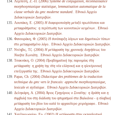
Λεμπέση, Ζ.-Π. (2006)
Systeme de conjugaison, reconnaissance
morphosyntaxique statistique, lemmatisation automatique de la
classe verbale du grec moderne standard.
. Εθνικό Αρχείο
Διδακτορικών Διατριβών.
Λουπάκη, Ε. (2005)
Η διαφοροποίηση μεταξύ πρωτότυπου και
μεταφράσματος: η περίπτωση των κοινοτικών κειμένων.
. Εθνικό
Αρχείο Διδακτορικών Διατριβών.
Φανουράκη, Φ. (2005)
Η συνύπαρξη λόγιων και δημοτικών τύπων
στο μεταφρασμένο λόγο.
. Εθνικό Αρχείο Διδακτορικών Διατριβών.
Ντέηβις, Τζ. (2004)
Η μετάφραση της χρονικής διηγήσεως του
Νικήτα Χωνιάτη.
. Εθνικό Αρχείο Διδακτορικών Διατριβών.
Τσακνάκη, Ο. (2004)
Προβληματική της παροιμίας στη
μετάφραση: η χρήση της στη νέα ελληνική και η ηλεκτρονική
επεξεργασία της.
. Εθνικό Αρχείο Διδακτορικών Διατριβών.
Papas, Ch. (2004)
Didactique des problemes de la traduction
technique du grec vers le francais: approche morphosyntaxique,
lexicale et stylistique.
. Εθνικό Αρχείο Διδακτορικών Διατριβών.
Δεληκάρη, Α. (2004)
Άγιος Γρηγόριος ο Σιναίτης: η δράση και η
συμβολή του στη διάδοση του ησυχασμού στα Βαλκάνια - η σλαβική
μετάφραση του βίου του κατά το αρχαιότερο χειρόγραφο.
. Εθνικό
Αρχείο Διδακτορικών Διατριβών.
Χατζηγεωργίου, Ευ. (2002)
Η μετάφραση στην εκπαιδευτική