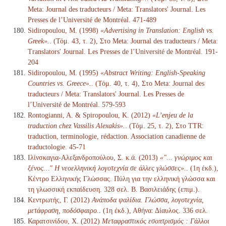
Meta: Journal des traducteurs / Meta: Translators' Journal. Les
Presses de l’Université de Montréal. 471-489
Sidiropoulou, M. (1998)
«Advertising in Translation: English vs.
Greek».
. (Τόμ. 43, τ. 2), Στο Meta: Journal des traducteurs / Meta:
Translators' Journal. Les Presses de l’Université de Montréal. 191-
204
Sidiropoulou, M. (1995)
«Abstract Writing: English-Speaking
Countries vs. Greece».
. (Τόμ. 40, τ. 4), Στο Meta: Journal des
traducteurs / Meta: Translators' Journal. Les Presses de
l’Université de Montréal. 579-593
Rontogianni, A. & Spiropoulou, K. (2012)
«L’enjeu de la
traduction chez Vassilis Alexakis».
. (Τόμ. 25, τ. 2), Στο TTR:
traduction, terminologie, rédaction. Association canadienne de
traductologie. 45-71
Ιλίνσκαγια-Αλεξανδροπούλου, Σ. κ.ά. (2013)
«"... γνώριμος και
ξένος…" Η νεοελληνική λογοτεχνία σε άλλες γλώσσες».
. (1η έκδ.),
Κέντρο Ελληνικής Γλώσσας. Πύλη για την ελληνική γλώσσα και
τη γλωσσική εκπαίδευση. 328 σελ. Β. Βασιλειάδης (επιμ.).
Κεντρωτής, Γ. (2012)
Ανάποδα ψαλίδια. Γλώσσα, λογοτεχνία,
μετάφραση, ποδόσφαιρο.
. (1η έκδ.), Αθήνα: Δίαυλος. 336 σελ.
Καρατσινίδου, Χ. (2012)
Μεταφραστικός εσοπτρισμός : Γάλλοι