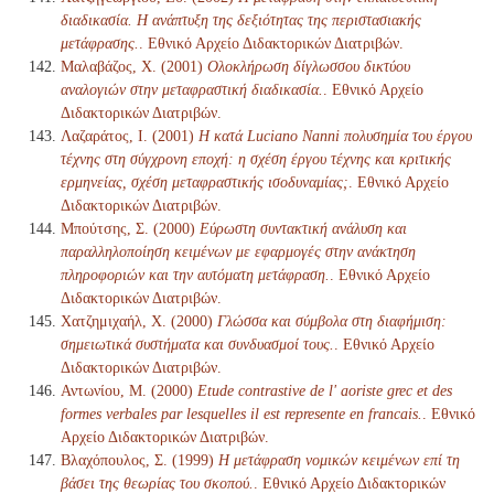
διαδικασία. Η ανάπτυξη της δεξιότητας της περιστασιακής
μετάφρασης.
. Εθνικό Αρχείο Διδακτορικών Διατριβών.
Μαλαβάζος, Χ. (2001)
Ολοκλήρωση δίγλωσσου δικτύου
αναλογιών στην μεταφραστική διαδικασία.
. Εθνικό Αρχείο
Διδακτορικών Διατριβών.
Λαζαράτος, Ι. (2001)
Η κατά Luciano Nanni πολυσημία του έργου
τέχνης στη σύγχρονη εποχή: η σχέση έργου τέχνης και κριτικής
ερμηνείας, σχέση μεταφραστικής ισοδυναμίας;
. Εθνικό Αρχείο
Διδακτορικών Διατριβών.
Μπούτσης, Σ. (2000)
Εύρωστη συντακτική ανάλυση και
παραλληλοποίηση κειμένων με εφαρμογές στην ανάκτηση
πληροφοριών και την αυτόματη μετάφραση.
. Εθνικό Αρχείο
Διδακτορικών Διατριβών.
Χατζημιχαήλ, Χ. (2000)
Γλώσσα και σύμβολα στη διαφήμιση:
σημειωτικά συστήματα και συνδυασμοί τους.
. Εθνικό Αρχείο
Διδακτορικών Διατριβών.
Αντωνίου, Μ. (2000)
Etude contrastive de l' aoriste grec et des
formes verbales par lesquelles il est represente en francais.
. Εθνικό
Αρχείο Διδακτορικών Διατριβών.
Βλαχόπουλος, Σ. (1999)
Η μετάφραση νομικών κειμένων επί τη
βάσει της θεωρίας του σκοπού.
. Εθνικό Αρχείο Διδακτορικών