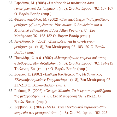
Papadima, M. (2008)
«La place de la traduction dans
l'enseignement des langues».
. (τ. 8), Στο Μετάφραση '02. 157-167
Ο. Βαρών-Βασάρ (επιμ.).
Φιλιππακοπούλου, Μ. (2002)
«Ένα παράδειγμα "καταχρηστικής
μετάφρασης" στα μέσα του 19ου αιώνα: Ο Baudelaire και ο
Mallarmé μεταφράζουν Edgar Allan Poe».
. (τ. 8), Στο
Μετάφραση '02. 168-182 Ο. Βαρών-Βασάρ (επιμ.).
Αγγελίδου, Ν. (2002)
«Σημειώσεις για τη λογοτεχνική
μετάφραση».
. (τ. 8), Στο Μετάφραση '02. 183-192 Ο. Βαρών-
Βασάρ (επιμ.).
Παιονίδης, Φ. κ.ά. (2002)
«Μεταφράζοντας κείμενα πολιτικής
φιλοσοφίας. Μια συζήτηση».
. (τ. 8), Στο Μετάφραση '02. 194-215
Τσελέντη, Ευ. (επιμ.) • Ο. Βαρών-Βασάρ (επιμ.).
Σοφράς, Ε. (2002)
«Επιτομή του Λεξικού της Μεσαιωνικής
Ελληνικής Δημώδους Γραμματείας».
. (τ. 8), Στο Μετάφραση '02.
217-218 Ο. Βαρών-Βασάρ (επιμ.).
Ρούσση, Ε. (2002)
«Georges Mounin, Tα θεωρητικά προβλήματα
της μετάφρασης».
. (τ. 8), Στο Μετάφραση '02. 219-221 Ο.
Βαρών-Βασάρ (επιμ.).
Σάββαρη, Α. (2002)
«MeTA. Ένα ηλεκτρονικό περιοδικό στην
υπηρεσία των μεταφραστών».
. (τ. 8), Στο Μετάφραση '02. 225-