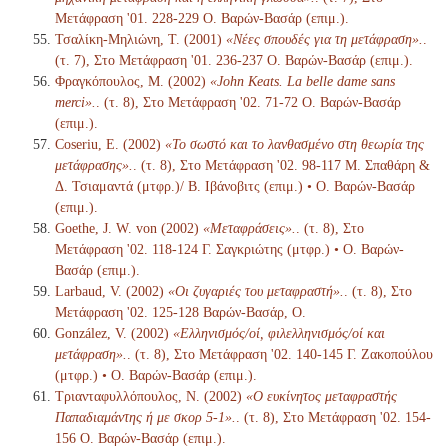
Μετάφραση '01. 228-229 Ο. Βαρών-Βασάρ (επιμ.).
Τσαλίκη-Μηλιώνη, Τ. (2001)
«Νέες σπουδές για τη μετάφραση».
.
(τ. 7), Στο Μετάφραση '01. 236-237 Ο. Βαρών-Βασάρ (επιμ.).
Φραγκόπουλος, Μ. (2002)
«John Keats. La belle dame sans
merci».
. (τ. 8), Στο Μετάφραση '02. 71-72 Ο. Βαρών-Βασάρ
(επιμ.).
Coseriu, E. (2002)
«Το σωστό και το λανθασμένο στη θεωρία της
μετάφρασης».
. (τ. 8), Στο Μετάφραση '02. 98-117 Μ. Σπαθάρη &
Δ. Τσιαμαντά (μτφρ.)/ Β. Ιβάνοβιτς (επιμ.) • Ο. Βαρών-Βασάρ
(επιμ.).
Goethe, J. W. von (2002)
«Μεταφράσεις».
. (τ. 8), Στο
Μετάφραση '02. 118-124 Γ. Σαγκριώτης (μτφρ.) • Ο. Βαρών-
Βασάρ (επιμ.).
Larbaud, V. (2002)
«Οι ζυγαριές του μεταφραστή».
. (τ. 8), Στο
Μετάφραση '02. 125-128 Βαρών-Βασάρ, Ο.
González, V. (2002)
«Ελληνισμός/οί, φιλελληνισμός/οί και
μετάφραση».
. (τ. 8), Στο Μετάφραση '02. 140-145 Γ. Ζακοπούλου
(μτφρ.) • Ο. Βαρών-Βασάρ (επιμ.).
Τριανταφυλλόπουλος, Ν. (2002)
«Ο ευκίνητος μεταφραστής
Παπαδιαμάντης ή με σκορ 5-1».
. (τ. 8), Στο Μετάφραση '02. 154-
156 Ο. Βαρών-Βασάρ (επιμ.).