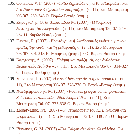
González, V. F. (2007)
«Οκτώ σημειώσεις για το μεταφράζειν και
ένα (δανεισμένο) σχεδίασμα ποιητικής».
. (τ. 11), Στο Μετάφραση
'06-'07. 239-248 Ο. Βαρών-Βασάρ (επιμ.).
Ζαράγκαλης, Θ. & Χαρισιάδου Μ. (2007)
«Η τουρκική
λογοτεχνία στα ελληνικά».
. (τ. 11), Στο Μετάφραση '06-'07. 249-
252 Ο. Βαρών-Βασάρ (επιμ.).
Davreu, R. (2007)
«Ερωτόκριση ή Αναδρομικές σκέψεις για τον
έρωτα, την κρίση και τη μετάφραση».
. (τ. 11), Στο Μετάφραση
'06-'07. 306-313 Κ. Μπόμπας (μτφρ.) • Ο. Βαρών-Βασάρ (επιμ.).
Καργιώτης, Δ. (2007)
«Ποίηση και πράξη. Αίμος: Ανθολογία
Βαλκανικής Ποίησης».
. (τ. 11), Στο Μετάφραση '06-'07. 314-327
Ο. Βαρών-Βασάρ (επιμ.).
Vlavianou, I. (2007)
«Le seul héritage de Yorgos Ioannou».
. (τ.
11), Στο Μετάφραση '06-'07. 328-330 Ο. Βαρών-Βασάρ (επιμ.).
Χατζηεμμανουήλ, Μ. (2007)
«Poetisas griegas contemporáneas.
Seleccion y traducción: Nina Anghelidis».
. (τ. 11), Στο
Μετάφραση '06-'07. 333-338 Ο. Βαρών-Βασάρ (επιμ.).
Σιδέρη-Σπεκ, Ντ. (2007)
«Οι μεταφράσεις του Κ.Π. Καβάφη στα
γερμανικά».
. (τ. 11), Στο Μετάφραση '06-'07. 339-345 Ο. Βαρών-
Βασάρ (επιμ.).
Bizyenos, G. M. (2007)
«Die Folgen der alten Geschichte. Die