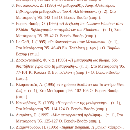
Ραυτόπουλος, Δ. (1996)
«Ο μεταφραστής Άρης Αλεξάνδρου.
Βιβλιογραφία μεταφράσεων του Α. Αλεξάνδρου».
. (τ. 2), Στο
Μετάφραση '96. 142-153 Ο. Βαρών-Βασάρ (επιμ.).
Βαρών-Βασάρ, Ο. (1995)
«Η δεξίωση του Gustave Flaubert στην
Ελλάδα. Βιβλιογραφία μεταφράσεων του Flaubert».
. (τ. 1), Στο
Μετάφραση '95. 35-42 Ο. Βαρών-Βασάρ (επιμ.).
Le Goff, J. (1995)
«Οι διανοούμενοι στον Μεσαίωνα».
. (τ. 1),
Στο Μετάφραση '95. 46-49 Ευ. Τσελέντη (μτφρ.) • Ο. Βαρών-
Βασάρ (επιμ.).
Δρακονταειδής, Φ. κ.ά. (1995)
«Η μετάφραση ως βίωμα: δύο
συζητήσεις γύρω από τη μετάφραση».
. (τ. 1), Στο Μετάφραση '95.
77-101 Κ. Κολλέτ & Ευ. Τσελέντη (επιμ.) • Ο. Βαρών-Βασάρ
(επιμ.).
Κλαμπατσέα, Α. (1995)
«Το γράμμα σκοτώνει και το πνεύμα δίνει
ζωή;»
. (τ. 1), Στο Μετάφραση '95. 102-105 Ο. Βαρών-Βασάρ
(επιμ.).
Κακναβάτος, Ε. (1995)
«Η περιπέτεια της μετάφρασης».
. (τ. 1),
Στο Μετάφραση '95. 114-124 Ο. Βαρών-Βασάρ (επιμ.).
Διαμάντη, Σ. (1995)
«Μια μεταφραστική πρόκληση».
. (τ. 1), Στο
Μετάφραση '95. 125-127 Ο. Βαρών-Βασάρ (επιμ.).
Διαμαντούρου, Η. (1995)
«Ingmar Bergman. Η μαγική κάμερα».
.