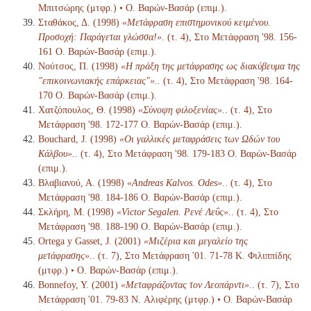
Μπιτσώρης (μτφρ.) • Ο. Βαρών-Βασάρ (επιμ.).
Σταθάκος, Δ. (1998)
«Μετάφραση επιστημονικού κειμένου.
Προσοχή: Παράγεται γλώσσα!»
. (τ. 4), Στο Μετάφραση '98. 156-
161 Ο. Βαρών-Βασάρ (επιμ.).
Νούτσος, Π. (1998)
«Η πράξη της μετάφρασης ως διακύβευμα της
"επικοινωνιακής επάρκειας"».
. (τ. 4), Στο Μετάφραση '98. 164-
170 Ο. Βαρών-Βασάρ (επιμ.).
Χατζόπουλος, Θ. (1998)
«Σύνοψη φιλοξενίας».
. (τ. 4), Στο
Μετάφραση '98. 172-177 Ο. Βαρών-Βασάρ (επιμ.).
Bouchard, J. (1998)
«Οι γαλλικές μεταφράσεις των Ωδών του
Κάλβου».
. (τ. 4), Στο Μετάφραση '98. 179-183 Ο. Βαρών-Βασάρ
(επιμ.).
Βλαβιανού, Α. (1998)
«Andreas Kalvos. Odes».
. (τ. 4), Στο
Μετάφραση '98. 184-186 Ο. Βαρών-Βασάρ (επιμ.).
Σκλήρη, Μ. (1998)
«Victor Segalen. Ρενέ Λεΰς».
. (τ. 4), Στο
Μετάφραση '98. 188-190 Ο. Βαρών-Βασάρ (επιμ.).
Ortega y Gasset, J. (2001)
«Μιζέρια και μεγαλείο της
μετάφρασης».
. (τ. 7), Στο Μετάφραση '01. 71-78 K. Φιλιππίδης
(μτφρ.) • Ο. Βαρών-Βασάρ (επιμ.).
Bonnefoy, Y. (2001)
«Μεταφράζοντας τον Λεοπάρντι».
. (τ. 7), Στο
Μετάφραση '01. 79-83 N. Αλιφέρης (μτφρ.) • Ο. Βαρών-Βασάρ