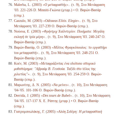
Malerba, L. (2003)
«Ο μεταφραστής».
. (τ. 9), Στο Μετάφραση
'03. 221-226 D. Minniti-Γκώνια (μτφρ.) • Ο. Βαρών-Βασάρ
(επιμ.).
Cazzulo, M. (2003)
«Odisseas Elitis. Elegie».
. (τ. 9), Στο
Μετάφραση '03. 227-239 Ο. Βαρών-Βασάρ (επιμ.).
Νούσια, Ε. (2003)
«Φρήντριχ Χαίλντερλιν. Ποιήματα: Μεγάλη
εκλογή σε τρία μέρη».
. (τ. 9), Στο Μετάφραση '03. 240-247 Ο.
Βαρών-Βασάρ (επιμ.).
Βαρών-Βασάρ, Ο. (2003)
«Μίλτος Φραγκόπουλος: το εργαστήρι
του μεταφραστή».
. (τ. 9), Στο Μετάφραση '03. 248-251 Ο.
Βαρών-Βασάρ (επιμ.).
Κοέν, Μ. (2003)
«Μεταφράζοντας ένα ιδιότυπο ιστορικό
μυθιστόρημα: "Αβραάμ Β. Γεοσούα. Ταξίδι στο τέλος της
χιλιετίας"».
. (τ. 9), Στο Μετάφραση '03. 254-259 Ο. Βαρών-
Βασάρ (επιμ.).
Μαρωνίτης, Δ. Ν. (2005)
«Να μείνει».
. (τ. 10), Στο Μετάφραση
'04-'05. 101-106 Ο. Βαρών-Βασάρ (επιμ.).
Derrida, J. (2005)
«Des tours de Babel».
. (τ. 10), Στο Μετάφραση
'04-'05. 117-137 Χ. Ε. Ράπτης (μτφρ.) • Ο. Βαρών-Βασάρ
(επιμ.).
Γιατρομανωλάκης, Γ. (2005)
«Αλόη Σιδέρη: Η μεταφραστική