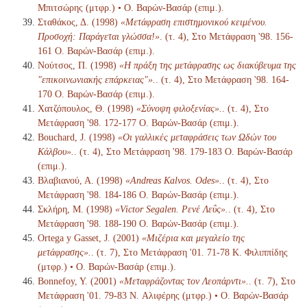
Μπιτσώρης (μτφρ.) • Ο. Βαρών-Βασάρ (επιμ.).
Σταθάκος, Δ. (1998)
«Μετάφραση επιστημονικού κειμένου.
Προσοχή: Παράγεται γλώσσα!»
. (τ. 4), Στο Μετάφραση '98. 156-
161 Ο. Βαρών-Βασάρ (επιμ.).
Νούτσος, Π. (1998)
«Η πράξη της μετάφρασης ως διακύβευμα της
"επικοινωνιακής επάρκειας"».
. (τ. 4), Στο Μετάφραση '98. 164-
170 Ο. Βαρών-Βασάρ (επιμ.).
Χατζόπουλος, Θ. (1998)
«Σύνοψη φιλοξενίας».
. (τ. 4), Στο
Μετάφραση '98. 172-177 Ο. Βαρών-Βασάρ (επιμ.).
Bouchard, J. (1998)
«Οι γαλλικές μεταφράσεις των Ωδών του
Κάλβου».
. (τ. 4), Στο Μετάφραση '98. 179-183 Ο. Βαρών-Βασάρ
(επιμ.).
Βλαβιανού, Α. (1998)
«Andreas Kalvos. Odes».
. (τ. 4), Στο
Μετάφραση '98. 184-186 Ο. Βαρών-Βασάρ (επιμ.).
Σκλήρη, Μ. (1998)
«Victor Segalen. Ρενέ Λεΰς».
. (τ. 4), Στο
Μετάφραση '98. 188-190 Ο. Βαρών-Βασάρ (επιμ.).
Ortega y Gasset, J. (2001)
«Μιζέρια και μεγαλείο της
μετάφρασης».
. (τ. 7), Στο Μετάφραση '01. 71-78 K. Φιλιππίδης
(μτφρ.) • Ο. Βαρών-Βασάρ (επιμ.).
Bonnefoy, Y. (2001)
«Μεταφράζοντας τον Λεοπάρντι».
. (τ. 7), Στο
Μετάφραση '01. 79-83 N. Αλιφέρης (μτφρ.) • Ο. Βαρών-Βασάρ