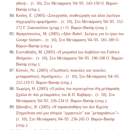
ηθική».
. (τ. 10), Στο Μετάφραση '04-'05. 143-150 Ο. Βαρών-
Βασάρ (επιμ.).
Keeley, E. (2005)
«Συνεργασία, αναθεώρηση και άλλα λιγότερο
συγχωρητέα αμαρτήματα».
. (τ. 10), Στο Μετάφραση '04-'05. 152-
172 Γ. Ζακοπούλου (μτφρ.) • Ο. Βαρών-Βασάρ (επιμ.).
Φραγκόπουλος, Μ. (2005)
«After Babel: Σκέψεις για το έργο του
George Steiner».
. (τ. 10), Στο Μετάφραση '04-'05. 181-189 Ο.
Βαρών-Βασάρ (επιμ.).
Ευσταθιάδη, Μ. (2005)
«Η μοιρασιά του διαβόλου του Fabrice
Melquiot».
. (τ. 10), Στο Μετάφραση '04-'05. 190-198 Ο. Βαρών-
Βασάρ (επιμ.).
Κόνολι, Ντ. (2005)
«Γλωσσικές ποικιλίες και ποικίλες
μεταφραστικές στρατηγικές».
. (τ. 10), Στο Μετάφραση '04-'05.
212-219 Ο. Βαρών-Βασάρ (επιμ.).
Χωρέμη, Θ. (2005)
«Ο ρόλος του περικειμένου στη μετάφραση:
Σχόλια σε δύο μεταφράσεις του Κ.Π. Καβάφη».
. (τ. 10), Στο
Μετάφραση '04-'05. 226-234 Ο. Βαρών-Βασάρ (επιμ.).
Ιβάνοβιτς, Β. (2005)
«Η παρακαταθήκη του Δον Κιχώτη:
Στιγμιότυπα από μια ιστορία "ερμηνειών" και "μεταφράσεων"».
.
(τ. 10), Στο Μετάφραση '04-'05. 236-245 Ο. Βαρών-Βασάρ
(επιμ.).