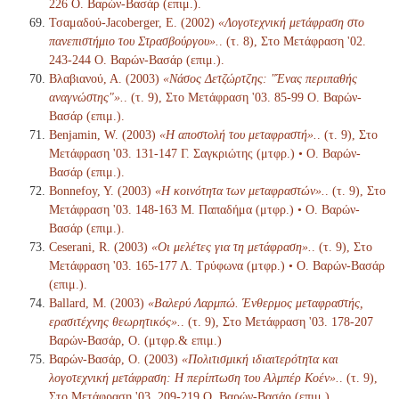
226 Ο. Βαρών-Βασάρ (επιμ.).
Τσαμαδού-Jacoberger, Ε. (2002)
«Λογοτεχνική μετάφραση στο
πανεπιστήμιο του Στρασβούργου».
. (τ. 8), Στο Μετάφραση '02.
243-244 Ο. Βαρών-Βασάρ (επιμ.).
Βλαβιανού, Α. (2003)
«Νάσος Δετζώρτζης: "Ένας περιπαθής
αναγνώστης"».
. (τ. 9), Στο Μετάφραση '03. 85-99 Ο. Βαρών-
Βασάρ (επιμ.).
Benjamin, W. (2003)
«Η αποστολή του μεταφραστή».
. (τ. 9), Στο
Μετάφραση '03. 131-147 Γ. Σαγκριώτης (μτφρ.) • Ο. Βαρών-
Βασάρ (επιμ.).
Bonnefoy, Y. (2003)
«Η κοινότητα των μεταφραστών».
. (τ. 9), Στο
Μετάφραση '03. 148-163 Μ. Παπαδήμα (μτφρ.) • Ο. Βαρών-
Βασάρ (επιμ.).
Ceserani, R. (2003)
«Οι μελέτες για τη μετάφραση».
. (τ. 9), Στο
Μετάφραση '03. 165-177 Λ. Τρύφωνα (μτφρ.) • Ο. Βαρών-Βασάρ
(επιμ.).
Ballard, M. (2003)
«Βαλερύ Λαρμπώ. Ένθερμος μεταφραστής,
ερασιτέχνης θεωρητικός».
. (τ. 9), Στο Μετάφραση '03. 178-207
Βαρών-Βασάρ, Ο. (μτφρ.& επιμ.)
Βαρών-Βασάρ, Ο. (2003)
«Πολιτισμική ιδιαιτερότητα και
λογοτεχνική μετάφραση: Η περίπτωση του Αλμπέρ Κοέν».
. (τ. 9),
Στο Μετάφραση '03. 209-219 Ο. Βαρών-Βασάρ (επιμ.).