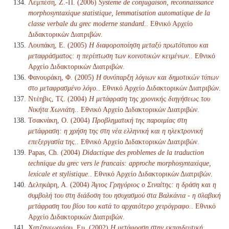
Λεμπέση, Ζ.-Π. (2006)
Systeme de conjugaison, reconnaissance
morphosyntaxique statistique, lemmatisation automatique de la
classe verbale du grec moderne standard.
. Εθνικό Αρχείο
Διδακτορικών Διατριβών.
Λουπάκη, Ε. (2005)
Η διαφοροποίηση μεταξύ πρωτότυπου και
μεταφράσματος: η περίπτωση των κοινοτικών κειμένων.
. Εθνικό
Αρχείο Διδακτορικών Διατριβών.
Φανουράκη, Φ. (2005)
Η συνύπαρξη λόγιων και δημοτικών τύπων
στο μεταφρασμένο λόγο.
. Εθνικό Αρχείο Διδακτορικών Διατριβών.
Ντέηβις, Τζ. (2004)
Η μετάφραση της χρονικής διηγήσεως του
Νικήτα Χωνιάτη.
. Εθνικό Αρχείο Διδακτορικών Διατριβών.
Τσακνάκη, Ο. (2004)
Προβληματική της παροιμίας στη
μετάφραση: η χρήση της στη νέα ελληνική και η ηλεκτρονική
επεξεργασία της.
. Εθνικό Αρχείο Διδακτορικών Διατριβών.
Papas, Ch. (2004)
Didactique des problemes de la traduction
technique du grec vers le francais: approche morphosyntaxique,
lexicale et stylistique.
. Εθνικό Αρχείο Διδακτορικών Διατριβών.
Δεληκάρη, Α. (2004)
Άγιος Γρηγόριος ο Σιναίτης: η δράση και η
συμβολή του στη διάδοση του ησυχασμού στα Βαλκάνια - η σλαβική
μετάφραση του βίου του κατά το αρχαιότερο χειρόγραφο.
. Εθνικό
Αρχείο Διδακτορικών Διατριβών.
Χατζηγεωργίου, Ευ. (2002)
Η μετάφραση στην εκπαιδευτική