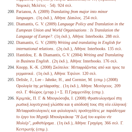
Νομικές Μελέτες · 54). 924 σελ.
Parianou, A. (2009)
Translating from major into minor
languages.
. (1η έκδ.), Αθήνα: Δίαυλος. 254 σελ.
Diamantis, G. V. (2009)
Language Policy and Translation in the
European Union and World Organisations : Is Translation the
Language of Europe?
. (1η έκδ.), Αθήνα: Interbooks. 288 σελ.
Diamantis, G. V. (2009)
Writing and translating in English for
international relations.
. (2η έκδ.), Αθήνα: Interbooks. 135 σελ.
Ifantidou, Ε. & Diamantis, G.V. (2004)
Writing and Translating
in Business English.
. (2η έκδ.), Αθήνα: Interbooks. 176 σελ.
Knopp, K.-K. (2008)
Σκόπελοι: Μεταφράζοντας από και προς τα
γερμανικά.
. (1η έκδ.), Αθήνα: Έψιλον. 120 σελ.
Delisle, J., Lee - Jahnke, H., and Cormier, M. (επιμ.) (2008)
Ορολογία της μετάφρασης.
. (1η έκδ.), Αθήνα: Μεσόγειος. 209
σελ. Γ. Φλώρος (μτφρ.) • Σ. Π.Γραμμενίδης (επιμ.).
Κριμπάς, Π. Γ. & Μπογκόσοβα, Ι. (2008)
Φρασεολογισμοί στη
ρωσική λογοτεχνική γλώσσα και η απόδοσή τους στη νέα ελληνική:
Μεταφρασεολογικές και φιλολογικές προσεγγίσεις με παράδειγμα
το έργο του Μιχαήλ Μπουλγκάκοφ "Η ζωή του κυρίου ντε
Μολιέρ", μυθιστόρημα.
. (1η έκδ.), Αθήνα: Γρηγόρη. 366 σελ. Γ.
Κεντρωτής (επιμ.).