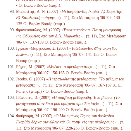
• Ο. Βαρών-Βασάρ (επιμ.).
Μαρωνίτης, Δ. Ν. (2007)
«Μεταφράζοντας Ιλιάδα. Α) Σωρείτης
Β) Καταλογική ποίηση».
. (τ. 11), Στο Μετάφραση '06-'07. 130-
135 Ο. Βαρών-Βασάρ (επιμ.).
Φραγκόπουλος, Μ. (2007)
«Έπεα πτερόεντα. Για τη μετάφραση
της Οδύσσειας από τον Δ.Ν. Μαρωνίτη».
. (τ. 11), Στο Μετάφραση
'06-'07. 137-139 Ο. Βαρών-Βασάρ (επιμ.).
Ιγγλέση-Μαργέλλου, Σ. (2007)
«Ταξιδεύοντας στην άκρη του
Σελίν».
. (τ. 11), Στο Μετάφραση '06-'07. 141-155 Ο. Βαρών-
Βασάρ (επιμ.).
Ρήγου, Μ. (2007)
«Μπέκετ, ο αμετάφραστος».
. (τ. 11), Στο
Μετάφραση '06-'07. 156-165 Ο. Βαρών-Βασάρ (επιμ.).
Jacobs, C. (2007)
«Η τερατωδία της μετάφρασης. "Το μέλημα του
μεταφραστή"».
. (τ. 11), Στο Μετάφραση '06-'07. 167-187 Χ. Ε.
Ράπτης (μτφρ.) • Ο. Βαρών-Βασάρ (επιμ.).
Ιβάνοβιτς, Β. (2007)
«Η ποιητική μετάφραση: Ένα βίωμα. (Το
μονόγραμμα στον δικό μου ορίζοντα προσδοκίας)».
. (τ. 11), Στο
Μετάφραση '06-'07. 196-200 Ο. Βαρών-Βασάρ (επιμ.).
Φούρναρη, Μ. (2007)
«Ο Ματωμένος Γάμος του Φεδερίκο
Γκαρθία Λόρκα στα ελληνικά: Οι ποιητικές της μετάφρασης».
. (τ.
11), Στο Μετάφραση '06-'07. 228-238 Ο. Βαρών-Βασάρ (επιμ.).