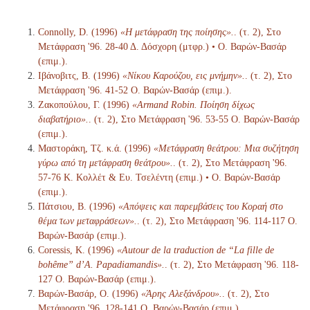
Connolly, D. (1996)
«Η μετάφραση της ποίησης».
. (τ. 2), Στο
Μετάφραση '96. 28-40 Δ. Δόσχορη (μτφρ.) • Ο. Βαρών-Βασάρ
(επιμ.).
Ιβάνοβιτς, Β. (1996)
«Νίκου Καρούζου, εις μνήμην».
. (τ. 2), Στο
Μετάφραση '96. 41-52 Ο. Βαρών-Βασάρ (επιμ.).
Ζακοπούλου, Γ. (1996)
«Armand Robin. Ποίηση δίχως
διαβατήριο».
. (τ. 2), Στο Μετάφραση '96. 53-55 Ο. Βαρών-Βασάρ
(επιμ.).
Μαστοράκη, Τζ. κ.ά. (1996)
«Μετάφραση θεάτρου: Μια συζήτηση
γύρω από τη μετάφραση θεάτρου».
. (τ. 2), Στο Μετάφραση '96.
57-76 Κ. Κολλέτ & Ευ. Τσελέντη (επιμ.) • Ο. Βαρών-Βασάρ
(επιμ.).
Πάτσιου, Β. (1996)
«Απόψεις και παρεμβάσεις του Κοραή στο
θέμα των μεταφράσεων».
. (τ. 2), Στο Μετάφραση '96. 114-117 Ο.
Βαρών-Βασάρ (επιμ.).
Coressis, Κ. (1996)
«Autour de la traduction de “La fille de
bohême” d’A. Papadiamandis».
. (τ. 2), Στο Μετάφραση '96. 118-
127 Ο. Βαρών-Βασάρ (επιμ.).
Βαρών-Βασάρ, Ο. (1996)
«Άρης Αλεξάνδρου».
. (τ. 2), Στο
Μετάφραση '96. 128-141 Ο. Βαρών-Βασάρ (επιμ.).