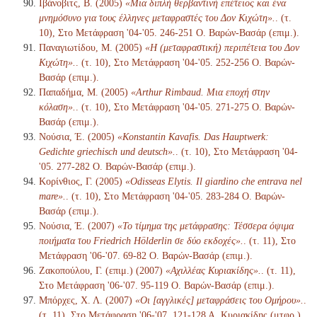
Ιβάνοβιτς, Β. (2005)
«Μια διπλή θερβαντινή επέτειος και ένα
μνημόσυνο για τους έλληνες μεταφραστές του Δον Κιχώτη».
. (τ.
10), Στο Μετάφραση '04-'05. 246-251 Ο. Βαρών-Βασάρ (επιμ.).
Παναγιωτίδου, Μ. (2005)
«Η (μεταφραστική) περιπέτεια του Δον
Κιχώτη».
. (τ. 10), Στο Μετάφραση '04-'05. 252-256 Ο. Βαρών-
Βασάρ (επιμ.).
Παπαδήμα, Μ. (2005)
«Arthur Rimbaud. Μια εποχή στην
κόλαση».
. (τ. 10), Στο Μετάφραση '04-'05. 271-275 Ο. Βαρών-
Βασάρ (επιμ.).
Νούσια, Έ. (2005)
«Konstantin Kavafis. Das Hauptwerk:
Gedichte griechisch und deutsch».
. (τ. 10), Στο Μετάφραση '04-
'05. 277-282 Ο. Βαρών-Βασάρ (επιμ.).
Κορίνθιος, Γ. (2005)
«Odisseas Elytis. Il giardino che entrava nel
mare».
. (τ. 10), Στο Μετάφραση '04-'05. 283-284 Ο. Βαρών-
Βασάρ (επιμ.).
Νούσια, Έ. (2007)
«Το τίμημα της μετάφρασης: Τέσσερα όψιμα
ποιήματα του Friedrich Hölderlin σε δύο εκδοχές».
. (τ. 11), Στο
Μετάφραση '06-'07. 69-82 Ο. Βαρών-Βασάρ (επιμ.).
Ζακοπούλου, Γ. (επιμ.) (2007)
«Αχιλλέας Κυριακίδης».
. (τ. 11),
Στο Μετάφραση '06-'07. 95-119 Ο. Βαρών-Βασάρ (επιμ.).
Μπόρχες, Χ. Λ. (2007)
«Οι [αγγλικές] μεταφράσεις του Ομήρου».
.
(τ. 11), Στο Μετάφραση '06-'07. 121-128 Α. Κυριακίδης (μτφρ.)