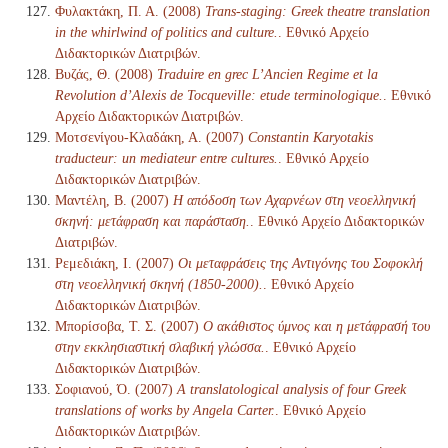
Φυλακτάκη, Π. Α. (2008)
Trans-staging: Greek theatre translation
in the whirlwind of politics and culture.
. Εθνικό Αρχείο
Διδακτορικών Διατριβών.
Βυζάς, Θ. (2008)
Traduire en grec L’Ancien Regime et la
Revolution d’Alexis de Tocqueville: etude terminologique.
. Εθνικό
Αρχείο Διδακτορικών Διατριβών.
Μοτσενίγου-Κλαδάκη, Α. (2007)
Constantin Karyotakis
traducteur: un mediateur entre cultures.
. Εθνικό Αρχείο
Διδακτορικών Διατριβών.
Μαντέλη, Β. (2007)
Η απόδοση των Αχαρνέων στη νεοελληνική
σκηνή: μετάφραση και παράσταση.
. Εθνικό Αρχείο Διδακτορικών
Διατριβών.
Ρεμεδιάκη, Ι. (2007)
Οι μεταφράσεις της Αντιγόνης του Σοφοκλή
στη νεοελληνική σκηνή (1850-2000).
. Εθνικό Αρχείο
Διδακτορικών Διατριβών.
Μπορίσοβα, Τ. Σ. (2007)
Ο ακάθιστος ύμνος και η μετάφρασή του
στην εκκλησιαστική σλαβική γλώσσα.
. Εθνικό Αρχείο
Διδακτορικών Διατριβών.
Σοφιανού, Ό. (2007)
A translatological analysis of four Greek
translations of works by Angela Carter.
. Εθνικό Αρχείο
Διδακτορικών Διατριβών.