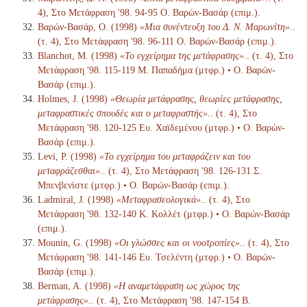
4), Στο Μετάφραση '98. 94-95 Ο. Βαρών-Βασάρ (επιμ.).
Βαρών-Βασάρ, Ο. (1998)
«Μια συνέντευξη του Δ. Ν. Μαρωνίτη».
.
(τ. 4), Στο Μετάφραση '98. 96-111 Ο. Βαρών-Βασάρ (επιμ.).
Blanchot, M. (1998)
«Το εγχείρημα της μετάφρασης».
. (τ. 4), Στο
Μετάφραση '98. 115-119 Μ. Παπαδήμα (μτφρ.) • Ο. Βαρών-
Βασάρ (επιμ.).
Holmes, J. (1998)
«Θεωρία μετάφρασης, θεωρίες μετάφρασης,
μεταφραστικές σπουδές και ο μεταφραστής».
. (τ. 4), Στο
Μετάφραση '98. 120-125 Ευ. Χαϊδεμένου (μτφρ.) • Ο. Βαρών-
Βασάρ (επιμ.).
Levi, P. (1998)
«Το εγχείρημα του μεταφράζειν και του
μεταφράζεσθαι».
. (τ. 4), Στο Μετάφραση '98. 126-131 Σ.
Μπενβενίστε (μτφρ.) • Ο. Βαρών-Βασάρ (επιμ.).
Ladmiral, J. (1998)
«Μεταφρασεολογικά».
. (τ. 4), Στο
Μετάφραση '98. 132-140 Κ. Κολλέτ (μτφρ.) • Ο. Βαρών-Βασάρ
(επιμ.).
Mounin, G. (1998)
«Οι γλώσσες και οι νοοτροπίες».
. (τ. 4), Στο
Μετάφραση '98. 141-146 Ευ. Τσελέντη (μτφρ.) • Ο. Βαρών-
Βασάρ (επιμ.).
Berman, A. (1998)
«Η αναμετάφραση ως χώρος της
μετάφρασης».
. (τ. 4), Στο Μετάφραση '98. 147-154 Β.