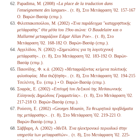
Papadima, M. (2008)
«La place de la traduction dans
l'enseignement des langues».
. (τ. 8), Στο Μετάφραση '02. 157-167
Ο. Βαρών-Βασάρ (επιμ.).
Φιλιππακοπούλου, Μ. (2002)
«Ένα παράδειγμα "καταχρηστικής
μετάφρασης" στα μέσα του 19ου αιώνα: Ο Baudelaire και ο
Mallarmé μεταφράζουν Edgar Allan Poe».
. (τ. 8), Στο
Μετάφραση '02. 168-182 Ο. Βαρών-Βασάρ (επιμ.).
Αγγελίδου, Ν. (2002)
«Σημειώσεις για τη λογοτεχνική
μετάφραση».
. (τ. 8), Στο Μετάφραση '02. 183-192 Ο. Βαρών-
Βασάρ (επιμ.).
Παιονίδης, Φ. κ.ά. (2002)
«Μεταφράζοντας κείμενα πολιτικής
φιλοσοφίας. Μια συζήτηση».
. (τ. 8), Στο Μετάφραση '02. 194-215
Τσελέντη, Ευ. (επιμ.) • Ο. Βαρών-Βασάρ (επιμ.).
Σοφράς, Ε. (2002)
«Επιτομή του Λεξικού της Μεσαιωνικής
Ελληνικής Δημώδους Γραμματείας».
. (τ. 8), Στο Μετάφραση '02.
217-218 Ο. Βαρών-Βασάρ (επιμ.).
Ρούσση, Ε. (2002)
«Georges Mounin, Tα θεωρητικά προβλήματα
της μετάφρασης».
. (τ. 8), Στο Μετάφραση '02. 219-221 Ο.
Βαρών-Βασάρ (επιμ.).
Σάββαρη, Α. (2002)
«MeTA. Ένα ηλεκτρονικό περιοδικό στην
υπηρεσία των μεταφραστών».
. (τ. 8), Στο Μετάφραση '02. 225-