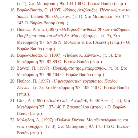
(τ. 1), Στο Μετάφραση '95. 134-138 Ο. Βαρών-Βασάρ (επιμ.).
Βαρών-Βασάρ, Ο. (1995)
«Νάσος Δετζώρτζης. Πέντε κείμενα του
Samuel Beckett στα ελληνικά».
. (τ. 1), Στο Μετάφραση '95. 144-
145 Ο. Βαρών-Βασάρ (επιμ.).
Παππάς, Α. κ.ά. (1997)
«Μετάφραση ανθρωπιστικών επιστημών.
Προβληματισμοί και αδιέξοδα. Μια συζήτηση».
. (τ. 3), Στο
Μετάφραση '97. 67-86 Ν. Μολφέτα & Ευ.Τσελέντη (επιμ.) • Ο.
Βαρών-Βασάρ (επιμ.).
Βαρών-Βασάρ, Ο. (1997)
«Παύλος Α. Ζάννας».
. (τ. 3), Στο
Μετάφραση '97. 87-89 Ο. Βαρών-Βασάρ (επιμ.).
Ζάννας, Π. (1997)
«Προβλήματα της μετάφρασης».
. (τ. 3), Στο
Μετάφραση '97. 90-104 Ο. Βαρών-Βασάρ (επιμ.).
Πούλος, Π. (1997)
«Η μεταφραστική εργασία του Παύλου
Ζάννα».
. (τ. 3), Στο Μετάφραση '97. 105-110 Ο. Βαρών-Βασάρ
(επιμ.).
Gide, Α. (1997)
«André Gide, Ανεπίδοτη Επιστολή».
. (τ. 3), Στο
Μετάφραση '97. 137-140 Γ. Ζακοπούλου (μτφρ.) • Ο. Βαρών-
Βασάρ (επιμ.).
Μολφέση, Λ. (1997)
«Γυάλινα Σύνορα. Μεταξύ μετάφρασης και
νέας εκδοχής».
. (τ. 3), Στο Μετάφραση '97. 141-145 Ο. Βαρών-
Βασάρ (επιμ.).