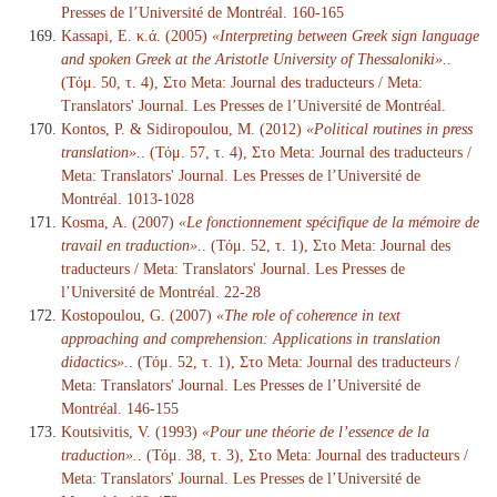
Presses de l’Université de Montréal. 160-165
Kassapi, E. κ.ά. (2005)
«Interpreting between Greek sign language
and spoken Greek at the Aristotle University of Thessaloniki».
.
(Τόμ. 50, τ. 4), Στο Meta: Journal des traducteurs / Meta:
Translators' Journal. Les Presses de l’Université de Montréal.
Kontos, P. & Sidiropoulou, M. (2012)
«Political routines in press
translation».
. (Τόμ. 57, τ. 4), Στο Meta: Journal des traducteurs /
Meta: Translators' Journal. Les Presses de l’Université de
Montréal. 1013-1028
Kosma, A. (2007)
«Le fonctionnement spécifique de la mémoire de
travail en traduction».
. (Τόμ. 52, τ. 1), Στο Meta: Journal des
traducteurs / Meta: Translators' Journal. Les Presses de
l’Université de Montréal. 22-28
Kostopoulou, G. (2007)
«The role of coherence in text
approaching and comprehension: Applications in translation
didactics».
. (Τόμ. 52, τ. 1), Στο Meta: Journal des traducteurs /
Meta: Translators' Journal. Les Presses de l’Université de
Montréal. 146-155
Koutsivitis, V. (1993)
«Pour une théorie de l’essence de la
traduction».
. (Τόμ. 38, τ. 3), Στο Meta: Journal des traducteurs /
Meta: Translators' Journal. Les Presses de l’Université de