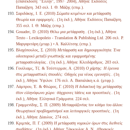
(επανέκδοση: "Έλλην", 1997· 2004), Αθήνα: Εκδόσεις
Παπαζήση. 343 σελ. Ι. Θ. Μάζης (επιμ.).
Σαριδάκης, Ι. Ε. (2010)
Σώματα κειμένων και μετάφραση.
Θεωρία και εφαρμογές.
. (1η έκδ.), Αθήνα: Εκδόσεις Παπαζήση.
355 σελ. Ι. Θ. Μάζης (επιμ.).
Gouadec, D. (2010)
Θέλω μια μετάφραση.
. (1η έκδ.), Αθήνα:
Texto - Lexikopoleio - Translation & Publishing Ltd. 206 σελ. Ρ.
Μαργαριτάρη (μτφρ.) • Α. Καλλίτσης (επιμ.).
Βλαχόπουλος, Σ. (2010)
Μετάφραση και δημιουργικότητα. Ένα
οδοιπορικό μεταξύ γνωστικής και εφαρμοσμένης
μεταφρασεολογίας.
. (1η έκδ.), Αθήνα: Κλειδάριθμος. 203 σελ.
Γουίλιαμς, Τζ. & Τσέστερμαν, Α. (2010)
Ο χάρτης: Η έρευνα
στις μεταφραστικές σπουδές: Οδηγός για νέους ερευνητές.
. (1η
έκδ.), Αθήνα: Ύψιλον. 176 σελ. Α. Βασαλάκη κ.ά. (μτφρ.).
Λάμπρου, Έ. & Φλώρος, Γ. (2010)
Η διδακτική της μετάφρασης
στον ελληνόφωνο χώρο: σύγχρονες τάσεις και προοπτικές.
. (1η
έκδ.), Αθήνα: Ελληνικά Γράμματα. 224 σελ.
Γραμμενίδης, Σ. Π. (2009)
Μεταφράζοντας τον κόσμο του άλλου:
Θεωρητικοί προβληματισμοί και λειτουργικές προοπτικές.
. (1η
έκδ.), Αθήνα: Δίαυλος. 274 σελ.
Κριμπάς, Π. Γ. (2009)
Η μετάφραση νομικών όρων στις διεθνείς
συμβάσεις.
. (1η έκδ.), Αθήνα: Σάκκουλας Α. Ν., (Θρακικές