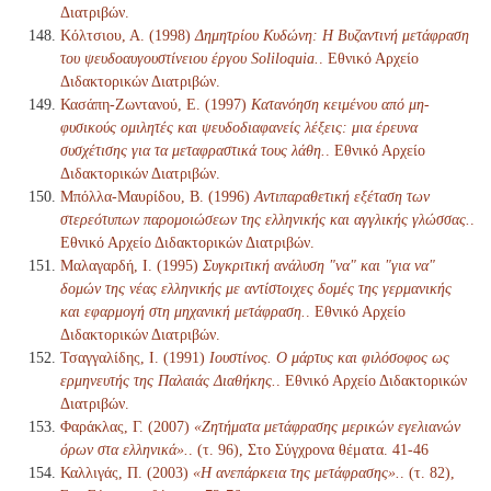
Διατριβών.
Κόλτσιου, Α. (1998)
Δημητρίου Κυδώνη: Η Βυζαντινή μετάφραση
του ψευδοαυγουστίνειου έργου Soliloquia.
. Εθνικό Αρχείο
Διδακτορικών Διατριβών.
Κασάπη-Ζωντανού, Ε. (1997)
Κατανόηση κειμένου από μη-
φυσικούς ομιλητές και ψευδοδιαφανείς λέξεις: μια έρευνα
συσχέτισης για τα μεταφραστικά τους λάθη.
. Εθνικό Αρχείο
Διδακτορικών Διατριβών.
Μπόλλα-Μαυρίδου, Β. (1996)
Αντιπαραθετική εξέταση των
στερεότυπων παρομοιώσεων της ελληνικής και αγγλικής γλώσσας.
.
Εθνικό Αρχείο Διδακτορικών Διατριβών.
Μαλαγαρδή, Ι. (1995)
Συγκριτική ανάλυση "να" και "για να"
δομών της νέας ελληνικής με αντίστοιχες δομές της γερμανικής
και εφαρμογή στη μηχανική μετάφραση.
. Εθνικό Αρχείο
Διδακτορικών Διατριβών.
Τσαγγαλίδης, Ι. (1991)
Ιουστίνος. Ο μάρτυς και φιλόσοφος ως
ερμηνευτής της Παλαιάς Διαθήκης.
. Εθνικό Αρχείο Διδακτορικών
Διατριβών.
Φαράκλας, Γ. (2007)
«Ζητήματα μετάφρασης μερικών εγελιανών
όρων στα ελληνικά».
. (τ. 96), Στο Σύγχρονα θέματα. 41-46
Καλλιγάς, Π. (2003)
«Η ανεπάρκεια της μετάφρασης».
. (τ. 82),