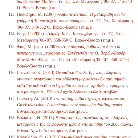
Sünde meiner Mutter».
. (τ. 11), Στο Μετάφραση '06-'07. 346-348
Ο. Βαρών-Βασάρ (επιμ.).
Παπαδήμα, Μ. (2007)
«Antoine Berman. Η μετάφραση και το
γράμμα ή Το πανδοχείο του απόμακρου».
. (τ. 11), Στο Μετάφραση
'06-'07. 349-352 Ο. Βαρών-Βασάρ (επιμ.).
Βέης, Γ. (2007)
«Αλμπέρ Κοέν. Καρφοχάφτης».
. (τ. 11), Στο
Μετάφραση '06-'07. 358-360 Ο. Βαρών-Βασάρ (επιμ.).
Φάις, Μ. (επιμ.) (2007)
«Η μετάφραση μαθαίνεται δίπλα σε
πεπειραμένους μεταφραστές. Συνέντευξη της Ο. Βαρών-Βασάρ
στον Μισέλ Φάις».
. (τ. 11), Στο Μετάφραση '06-'07. 368-371 Ο.
Βαρών-Βασάρ (επιμ.).
Ιωαννίδου, Κ. (2013)
Ονοματικά σύνολα της νέας ελληνικής:
αυτόματη αναγνώριση και εξάλειψη μορφολογικών αμφισημιών
κατά την αυτόματη επεξεργασία κειμένων: προτάσεις εφαρμογής
στη μετάφραση.
. Εθνικό Αρχείο Διδακτορικών Διατριβών.
Γουλέτη, Αι. (2013)
Translating culture-specific references on
Greek television: A diachronic case study of subtitling trends.
.
Εθνικό Αρχείο Διδακτορικών Διατριβών.
Βαλκάνου, Θ. (2013)
Η ποιητική της ιρλανδικότητας: ελληνικές
μεταφράσεις της αγγλόφωνης ιρλανδικής ποίησης του 20ου αιώνα.
.
Εθνικό Αρχείο Διδακτορικών Διατριβών.
Κανικλίδου, Θ. (2012)
English-Greek news creating narratives: a