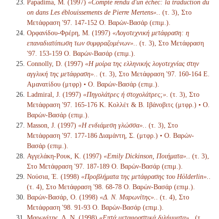
Papadima, M. (1997)
«Compte rendu d'un échec: la traduction du
on dans Les éblouissements de Pierre Mertens».
. (τ. 3), Στο
Μετάφραση '97. 147-152 Ο. Βαρών-Βασάρ (επιμ.).
Ορφανίδου-Φρέρη, Μ. (1997)
«Λογοτεχνική μετάφραση: η
επαναδιατύπωση των συμφραζομένων».
. (τ. 3), Στο Μετάφραση
'97. 153-159 Ο. Βαρών-Βασάρ (επιμ.).
Connolly, D. (1997)
«Η μοίρα της ελληνικής λογοτεχνίας στην
αγγλική της μετάφραση».
. (τ. 3), Στο Μετάφραση '97. 160-164 Ε.
Αμανατίδου (μτφρ) • Ο. Βαρών-Βασάρ (επιμ.).
Ladmiral, J. (1997)
«Πηγολάτρες ή στοχολάτρες;»
. (τ. 3), Στο
Μετάφραση '97. 165-176 Κ. Κολλέτ & Β. Ιβάνοβιτς (μτφρ.) • Ο.
Βαρών-Βασάρ (επιμ.).
Masson, J. (1997)
«Η ενδιάμεση γλώσσα».
. (τ. 3), Στο
Μετάφραση '97. 177-186 Διαμάντη, Σ. (μτφρ.) • Ο. Βαρών-
Βασάρ (επιμ.).
Αγγελάκη-Ρουκ, Κ. (1997)
«Emily Dickinson, Ποιήματα».
. (τ. 3),
Στο Μετάφραση '97. 187-189 Ο. Βαρών-Βασάρ (επιμ.).
Νούσια, Έ. (1998)
«Προβλήματα της μετάφρασης του Hölderlin».
.
(τ. 4), Στο Μετάφραση '98. 68-78 Ο. Βαρών-Βασάρ (επιμ.).
Βαρών-Βασάρ, Ο. (1998)
«Δ. Ν. Μαρωνίτης».
. (τ. 4), Στο
Μετάφραση '98. 91-93 Ο. Βαρών-Βασάρ (επιμ.).
Μαρωνίτης, Δ. Ν. (1998)
«Επτά μεταφραστικά διλήμματα».
. (τ.