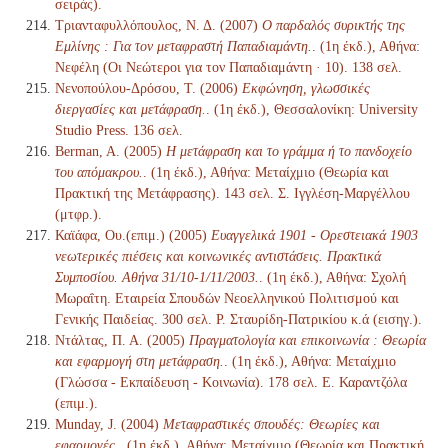
σειράς).
Τριανταφυλλόπουλος, Ν. Δ. (2007)
Ο παρδαλός συρικτής της
Εμλίνης : Για τον μεταφραστή Παπαδιαμάντη.
. (1η έκδ.), Αθήνα:
Νεφέλη (Οι Νεώτεροι για τον Παπαδιαμάντη · 10). 138 σελ.
Νενοπούλου-Δρόσου, Τ. (2006)
Εκφώνηση, γλωσσικές
διεργασίες και μετάφραση.
. (1η έκδ.), Θεσσαλονίκη: University
Studio Press. 136 σελ.
Berman, A. (2005)
Η μετάφραση και το γράμμα ή το πανδοχείο
του απόμακρου.
. (1η έκδ.), Αθήνα: Μεταίχμιο (Θεωρία και
Πρακτική της Μετάφρασης). 143 σελ. Σ. Ιγγλέση-Μαργέλλου
(μτφρ.).
Καϊάφα, Ου.(επιμ.) (2005)
Ευαγγελικά 1901 - Ορεστειακά 1903
νεωτερικές πιέσεις και κοινωνικές αντιστάσεις. Πρακτικά
Συμποσίου. Αθήνα 31/10-1/11/2003.
. (1η έκδ.), Αθήνα: Σχολή
Μωραΐτη. Εταιρεία Σπουδών Νεοελληνικού Πολιτισμού και
Γενικής Παιδείας. 300 σελ. Ρ. Σταυρίδη-Πατρικίου κ.ά (εισηγ.).
Ντάλτας, Π. Α. (2005)
Πραγματολογία και επικοινωνία : Θεωρία
και εφαρμογή στη μετάφραση.
. (1η έκδ.), Αθήνα: Μεταίχμιο
(Γλώσσα - Εκπαίδευση - Κοινωνία). 178 σελ. Ε. Καραντζόλα
(επιμ.).
Munday, J. (2004)
Μεταφραστικές σπουδές: Θεωρίες και
εφαρμογές.
. (1η έκδ.), Αθήνα: Μεταίχμιο (Θεωρία και Πρακτική