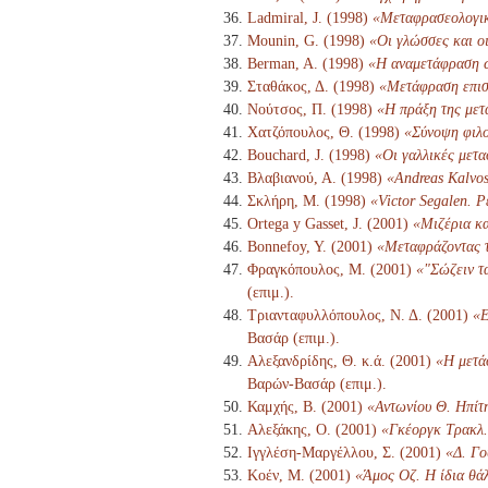
Ladmiral, J. (1998)
«Μεταφρασεολογι
Mounin, G. (1998)
«Οι γλώσσες και οι
Berman, A. (1998)
«Η αναμετάφραση 
Σταθάκος, Δ. (1998)
«Μετάφραση επισ
Νούτσος, Π. (1998)
«Η πράξη της μετ
Χατζόπουλος, Θ. (1998)
«Σύνοψη φιλο
Bouchard, J. (1998)
«Οι γαλλικές μετ
Βλαβιανού, Α. (1998)
«Andreas Kalvos
Σκλήρη, Μ. (1998)
«Victor Segalen. Ρ
Ortega y Gasset, J. (2001)
«Μιζέρια κα
Bonnefoy, Y. (2001)
«Μεταφράζοντας τ
Φραγκόπουλος, Μ. (2001)
«"Σώζειν τ
(επιμ.).
Τριανταφυλλόπουλος, Ν. Δ. (2001)
«Ε
Βασάρ (επιμ.).
Αλεξανδρίδης, Θ. κ.ά. (2001)
«Η μετά
Βαρών-Βασάρ (επιμ.).
Καμχής, Β. (2001)
«Αντωνίου Θ. Ηπίτ
Αλεξάκης, Ο. (2001)
«Γκέοργκ Τρακλ. 
Ιγγλέση-Μαργέλλου, Σ. (2001)
«Δ. Γο
Κοέν, Μ. (2001)
«Άμος Οζ. Η ίδια θά