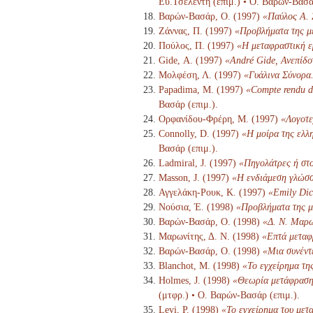
Ευ.Τσελέντη (επιμ.) • Ο. Βαρών-Βασάρ
Βαρών-Βασάρ, Ο. (1997)
«Παύλος Α. 
Ζάννας, Π. (1997)
«Προβλήματα της μ
Πούλος, Π. (1997)
«Η μεταφραστική ε
Gide, Α. (1997)
«André Gide, Ανεπίδο
Μολφέση, Λ. (1997)
«Γυάλινα Σύνορα
Papadima, M. (1997)
«Compte rendu d'
Βασάρ (επιμ.).
Ορφανίδου-Φρέρη, Μ. (1997)
«Λογοτε
Connolly, D. (1997)
«Η μοίρα της ελλη
Βασάρ (επιμ.).
Ladmiral, J. (1997)
«Πηγολάτρες ή στ
Masson, J. (1997)
«Η ενδιάμεση γλώσ
Αγγελάκη-Ρουκ, Κ. (1997)
«Emily Dic
Νούσια, Έ. (1998)
«Προβλήματα της μ
Βαρών-Βασάρ, Ο. (1998)
«Δ. Ν. Μαρω
Μαρωνίτης, Δ. Ν. (1998)
«Επτά μεταφ
Βαρών-Βασάρ, Ο. (1998)
«Μια συνέντ
Blanchot, M. (1998)
«Το εγχείρημα τη
Holmes, J. (1998)
«Θεωρία μετάφρασης
(μτφρ.) • Ο. Βαρών-Βασάρ (επιμ.).
Levi, P. (1998)
«Το εγχείρημα του μετ