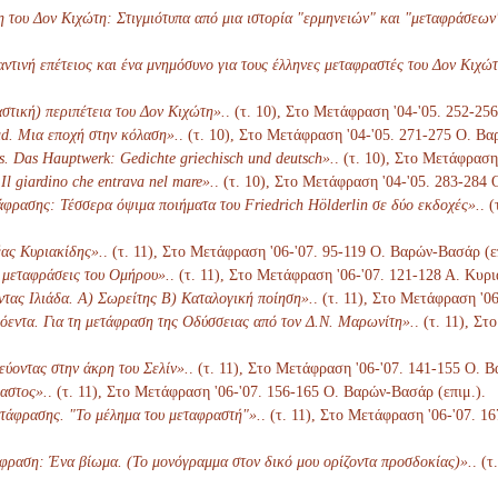
του Δον Κιχώτη: Στιγμιότυπα από μια ιστορία "ερμηνειών" και "μεταφράσεων
ντινή επέτειος και ένα μνημόσυνο για τους έλληνες μεταφραστές του Δον Κιχώτ
στική) περιπέτεια του Δον Κιχώτη».
. (τ. 10), Στο Μετάφραση '04-'05. 252-25
d. Μια εποχή στην κόλαση».
. (τ. 10), Στο Μετάφραση '04-'05. 271-275 Ο. Βα
s. Das Hauptwerk: Gedichte griechisch und deutsch».
. (τ. 10), Στο Μετάφραση
 Il giardino che entrava nel mare».
. (τ. 10), Στο Μετάφραση '04-'05. 283-284
άφρασης: Τέσσερα όψιμα ποιήματα του Friedrich Hölderlin σε δύο εκδοχές».
. 
έας Κυριακίδης».
. (τ. 11), Στο Μετάφραση '06-'07. 95-119 Ο. Βαρών-Βασάρ (ε
] μεταφράσεις του Ομήρου».
. (τ. 11), Στο Μετάφραση '06-'07. 121-128 Α. Κυρ
τας Ιλιάδα. Α) Σωρείτης Β) Καταλογική ποίηση».
. (τ. 11), Στο Μετάφραση '0
όεντα. Για τη μετάφραση της Οδύσσειας από τον Δ.Ν. Μαρωνίτη».
. (τ. 11), Σ
εύοντας στην άκρη του Σελίν».
. (τ. 11), Στο Μετάφραση '06-'07. 141-155 Ο. 
αστος».
. (τ. 11), Στο Μετάφραση '06-'07. 156-165 Ο. Βαρών-Βασάρ (επιμ.).
τάφρασης. "Το μέλημα του μεταφραστή"».
. (τ. 11), Στο Μετάφραση '06-'07. 1
φραση: Ένα βίωμα. (Το μονόγραμμα στον δικό μου ορίζοντα προσδοκίας)».
. (