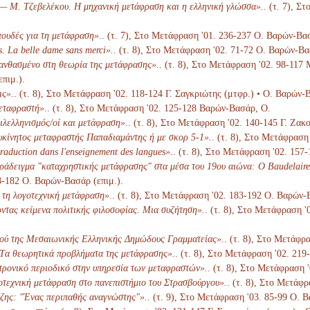
— Μ. Τζεβελέκου. Η μηχανική μετάφραση και η ελληνική γλώσσα».
. (τ. 7), 
ουδές για τη μετάφραση».
. (τ. 7), Στο Μετάφραση '01. 236-237 Ο. Βαρών-Βασ
. La belle dame sans merci».
. (τ. 8), Στο Μετάφραση '02. 71-72 Ο. Βαρών-Βα
λανθασμένο στη θεωρία της μετάφρασης».
. (τ. 8), Στο Μετάφραση '02. 98-117
επιμ.).
ις».
. (τ. 8), Στο Μετάφραση '02. 118-124 Γ. Σαγκριώτης (μτφρ.) • Ο. Βαρών-Β
μεταφραστή».
. (τ. 8), Στο Μετάφραση '02. 125-128 Βαρών-Βασάρ, Ο.
ιλελληνισμός/οί και μετάφραση».
. (τ. 8), Στο Μετάφραση '02. 140-145 Γ. Ζακ
υκίνητος μεταφραστής Παπαδιαμάντης ή με σκορ 5-1».
. (τ. 8), Στο Μετάφραση
traduction dans l'enseignement des langues».
. (τ. 8), Στο Μετάφραση '02. 157
ράδειγμα "καταχρηστικής μετάφρασης" στα μέσα του 19ου αιώνα: Ο Baudelaire
68-182 Ο. Βαρών-Βασάρ (επιμ.).
 τη λογοτεχνική μετάφραση».
. (τ. 8), Στο Μετάφραση '02. 183-192 Ο. Βαρών-
τας κείμενα πολιτικής φιλοσοφίας. Μια συζήτηση».
. (τ. 8), Στο Μετάφραση '
κού της Μεσαιωνικής Ελληνικής Δημώδους Γραμματείας».
. (τ. 8), Στο Μετάφρ
Tα θεωρητικά προβλήματα της μετάφρασης».
. (τ. 8), Στο Μετάφραση '02. 21
ρονικό περιοδικό στην υπηρεσία των μεταφραστών».
. (τ. 8), Στο Μετάφραση 
τεχνική μετάφραση στο πανεπιστήμιο του Στρασβούργου».
. (τ. 8), Στο Μετάφ
ζης: "Ένας περιπαθής αναγνώστης"».
. (τ. 9), Στο Μετάφραση '03. 85-99 Ο. 