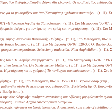
άμος του Φεδερίκο Γκαρθία Λόρκα στα ελληνικά: Οι ποιητικές της μετάφραση
ις για το μεταφράζειν και ένα (δανεισμένο) σχεδίασμα ποιητικής».
. (τ. 11),
007)
«Η τουρκική λογοτεχνία στα ελληνικά».
. (τ. 11), Στο Μετάφραση '06-'07.
ρομικές σκέψεις για τον έρωτα, την κρίση και τη μετάφραση».
. (τ. 11), Στο
ξη. Αίμος: Ανθολογία Βαλκανικής Ποίησης».
. (τ. 11), Στο Μετάφραση '06-'0
 de Yorgos Ioannou».
. (τ. 11), Στο Μετάφραση '06-'07. 328-330 Ο. Βαρών-Βασ
 griegas contemporáneas. Seleccion y traducción: Nina Anghelidis».
. (τ. 11),
εις του Κ.Π. Καβάφη στα γερμανικά».
. (τ. 11), Στο Μετάφραση '06-'07. 339-
er alten Geschichte. Die Sünde meiner Mutter».
. (τ. 11), Στο Μετάφραση '06-
n. Η μετάφραση και το γράμμα ή Το πανδοχείο του απόμακρου».
. (τ. 11), Στο
χάφτης».
. (τ. 11), Στο Μετάφραση '06-'07. 358-360 Ο. Βαρών-Βασάρ (επιμ.).
μαθαίνεται δίπλα σε πεπειραμένους μεταφραστές. Συνέντευξη της Ο. Βαρών-Β
ν-Βασάρ (επιμ.).
α της νέας ελληνικής: αυτόματη αναγνώριση και εξάλειψη μορφολογικών αμφισ
ετάφραση.
. Εθνικό Αρχείο Διδακτορικών Διατριβών.
e-specific references on Greek television: A diachronic case study of subtitling tr