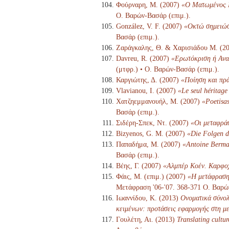
Φούρναρη, Μ. (2007)
«Ο Ματωμένος Γ
Ο. Βαρών-Βασάρ (επιμ.).
González, V. F. (2007)
«Οκτώ σημειώσε
Βασάρ (επιμ.).
Ζαράγκαλης, Θ. & Χαρισιάδου Μ. (2
Davreu, R. (2007)
«Ερωτόκριση ή Αναδ
(μτφρ.) • Ο. Βαρών-Βασάρ (επιμ.).
Καργιώτης, Δ. (2007)
«Ποίηση και πρά
Vlavianou, I. (2007)
«Le seul héritage
Χατζηεμμανουήλ, Μ. (2007)
«Poetisas
Βασάρ (επιμ.).
Σιδέρη-Σπεκ, Ντ. (2007)
«Οι μεταφράσ
Bizyenos, G. M. (2007)
«Die Folgen d
Παπαδήμα, Μ. (2007)
«Antoine Berma
Βασάρ (επιμ.).
Βέης, Γ. (2007)
«Αλμπέρ Κοέν. Καρφο
Φάις, Μ. (επιμ.) (2007)
«Η μετάφραση 
Μετάφραση '06-'07. 368-371 Ο. Βαρώ
Ιωαννίδου, Κ. (2013)
Ονοματικά σύνολ
κειμένων: προτάσεις εφαρμογής στη μ
Γουλέτη, Αι. (2013)
Translating cultur