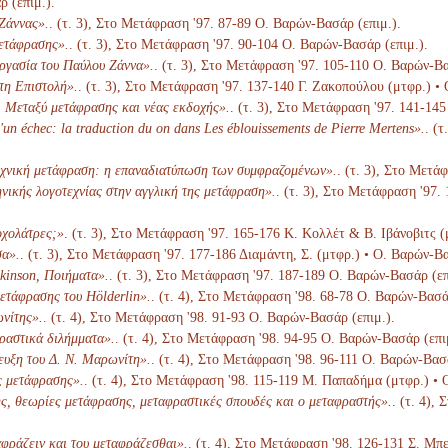
 (επιμ.).
Ζάννας».
. (τ. 3), Στο Μετάφραση '97. 87-89 Ο. Βαρών-Βασάρ (επιμ.).
ετάφρασης».
. (τ. 3), Στο Μετάφραση '97. 90-104 Ο. Βαρών-Βασάρ (επιμ.).
ργασία του Παύλου Ζάννα».
. (τ. 3), Στο Μετάφραση '97. 105-110 Ο. Βαρών-Βα
τη Επιστολή».
. (τ. 3), Στο Μετάφραση '97. 137-140 Γ. Ζακοπούλου (μτφρ.) •
. Μεταξύ μετάφρασης και νέας εκδοχής».
. (τ. 3), Στο Μετάφραση '97. 141-14
un échec: la traduction du on dans Les éblouissements de Pierre Mertens».
. (
χνική μετάφραση: η επαναδιατύπωση των συμφραζομένων».
. (τ. 3), Στο Μετά
νικής λογοτεχνίας στην αγγλική της μετάφραση».
. (τ. 3), Στο Μετάφραση '97.
οχολάτρες;»
. (τ. 3), Στο Μετάφραση '97. 165-176 Κ. Κολλέτ & Β. Ιβάνοβιτς (
σα».
. (τ. 3), Στο Μετάφραση '97. 177-186 Διαμάντη, Σ. (μτφρ.) • Ο. Βαρών-Βα
kinson, Ποιήματα».
. (τ. 3), Στο Μετάφραση '97. 187-189 Ο. Βαρών-Βασάρ (επ
ετάφρασης του Hölderlin».
. (τ. 4), Στο Μετάφραση '98. 68-78 Ο. Βαρών-Βασά
νίτης».
. (τ. 4), Στο Μετάφραση '98. 91-93 Ο. Βαρών-Βασάρ (επιμ.).
ραστικά διλήμματα».
. (τ. 4), Στο Μετάφραση '98. 94-95 Ο. Βαρών-Βασάρ (επι
ευξη του Δ. Ν. Μαρωνίτη».
. (τ. 4), Στο Μετάφραση '98. 96-111 Ο. Βαρών-Βασά
ς μετάφρασης».
. (τ. 4), Στο Μετάφραση '98. 115-119 Μ. Παπαδήμα (μτφρ.) • 
, θεωρίες μετάφρασης, μεταφραστικές σπουδές και ο μεταφραστής».
. (τ. 4),
αφράζειν και του μεταφράζεσθαι».
. (τ. 4), Στο Μετάφραση '98. 126-131 Σ. Μπ