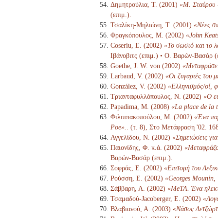
Δημητρούλια, Τ. (2001)
«Μ. Σταύρου 
(επιμ.).
Τσαλίκη-Μηλιώνη, Τ. (2001)
«Νέες σπ
Φραγκόπουλος, Μ. (2002)
«John Keats
Coseriu, E. (2002)
«Το σωστό και το 
Ιβάνοβιτς (επιμ.) • Ο. Βαρών-Βασάρ (
Goethe, J. W. von (2002)
«Μεταφράσε
Larbaud, V. (2002)
«Οι ζυγαριές του 
González, V. (2002)
«Ελληνισμός/οί, φ
Τριανταφυλλόπουλος, Ν. (2002)
«Ο ε
Papadima, M. (2008)
«La place de la 
Φιλιππακοπούλου, Μ. (2002)
«Ένα πα
Poe».
. (τ. 8), Στο Μετάφραση '02. 1
Αγγελίδου, Ν. (2002)
«Σημειώσεις για
Παιονίδης, Φ. κ.ά. (2002)
«Μεταφράζον
Βαρών-Βασάρ (επιμ.).
Σοφράς, Ε. (2002)
«Επιτομή του Λεξι
Ρούσση, Ε. (2002)
«Georges Mounin, 
Σάββαρη, Α. (2002)
«MeTA. Ένα ηλεκτ
Τσαμαδού-Jacoberger, Ε. (2002)
«Λογο
Βλαβιανού, Α. (2003)
«Νάσος Δετζώρτ