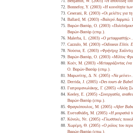
Benjamin, W. (2003)
«Η αποστολή του
Bonnefoy, Y. (2003)
«Η κοινότητα των
Ceserani, R. (2003)
«Οι μελέτες για τ
Ballard, M. (2003)
«Βαλερύ Λαρμπώ. Έ
Βαρών-Βασάρ, Ο. (2003)
«Πολιτισμικ
Βαρών-Βασάρ (επιμ.).
Malerba, L. (2003)
«Ο μεταφραστής».
Cazzulo, M. (2003)
«Odisseas Elitis. E
Νούσια, Ε. (2003)
«Φρήντριχ Χαίλντερ
Βαρών-Βασάρ, Ο. (2003)
«Μίλτος Φρα
Κοέν, Μ. (2003)
«Μεταφράζοντας ένα ι
Ο. Βαρών-Βασάρ (επιμ.).
Μαρωνίτης, Δ. Ν. (2005)
«Να μείνει».
Derrida, J. (2005)
«Des tours de Babel
Γιατρομανωλάκης, Γ. (2005)
«Αλόη Σι
Keeley, E. (2005)
«Συνεργασία, αναθε
Βαρών-Βασάρ (επιμ.).
Φραγκόπουλος, Μ. (2005)
«After Babe
Ευσταθιάδη, Μ. (2005)
«Η μοιρασιά τ
Κόνολι, Ντ. (2005)
«Γλωσσικές ποικιλ
Χωρέμη, Θ. (2005)
«Ο ρόλος του περι
Βαρών-Βασάρ (επιμ.).