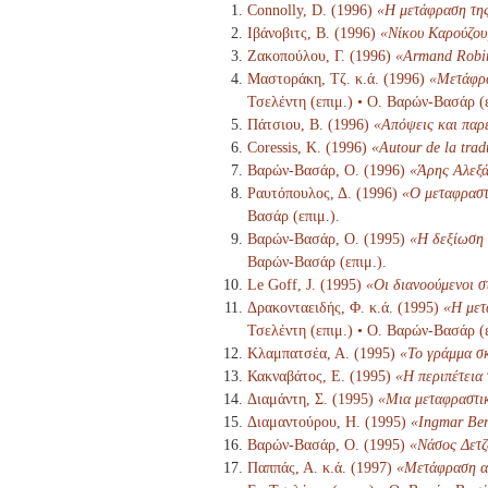
Connolly, D. (1996)
«Η μετάφραση της
Ιβάνοβιτς, Β. (1996)
«Νίκου Καρούζου,
Ζακοπούλου, Γ. (1996)
«Armand Robin
Μαστοράκη, Τζ. κ.ά. (1996)
«Μετάφρα
Τσελέντη (επιμ.) • Ο. Βαρών-Βασάρ (ε
Πάτσιου, Β. (1996)
«Απόψεις και παρ
Coressis, Κ. (1996)
«Autour de la tra
Βαρών-Βασάρ, Ο. (1996)
«Άρης Αλεξά
Ραυτόπουλος, Δ. (1996)
«Ο μεταφραστ
Βασάρ (επιμ.).
Βαρών-Βασάρ, Ο. (1995)
«Η δεξίωση 
Βαρών-Βασάρ (επιμ.).
Le Goff, J. (1995)
«Οι διανοούμενοι 
Δρακονταειδής, Φ. κ.ά. (1995)
«Η μετ
Τσελέντη (επιμ.) • Ο. Βαρών-Βασάρ (ε
Κλαμπατσέα, Α. (1995)
«Το γράμμα σκ
Κακναβάτος, Ε. (1995)
«Η περιπέτεια
Διαμάντη, Σ. (1995)
«Μια μεταφραστι
Διαμαντούρου, Η. (1995)
«Ingmar Ber
Βαρών-Βασάρ, Ο. (1995)
«Νάσος Δετζ
Παππάς, Α. κ.ά. (1997)
«Μετάφραση αν