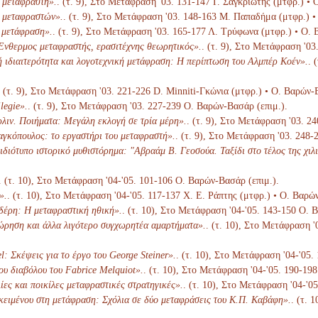
 μεταφραστή».
. (τ. 9), Στο Μετάφραση '03. 131-147 Γ. Σαγκριώτης (μτφρ.) •
 μεταφραστών».
. (τ. 9), Στο Μετάφραση '03. 148-163 Μ. Παπαδήμα (μτφρ.) •
η μετάφραση».
. (τ. 9), Στο Μετάφραση '03. 165-177 Λ. Τρύφωνα (μτφρ.) • Ο. 
νθερμος μεταφραστής, ερασιτέχνης θεωρητικός».
. (τ. 9), Στο Μετάφραση '0
ή ιδιαιτερότητα και λογοτεχνική μετάφραση: Η περίπτωση του Αλμπέρ Κοέν».
. 
. (τ. 9), Στο Μετάφραση '03. 221-226 D. Minniti-Γκώνια (μτφρ.) • Ο. Βαρών-
legie».
. (τ. 9), Στο Μετάφραση '03. 227-239 Ο. Βαρών-Βασάρ (επιμ.).
λιν. Ποιήματα: Μεγάλη εκλογή σε τρία μέρη».
. (τ. 9), Στο Μετάφραση '03. 2
γκόπουλος: το εργαστήρι του μεταφραστή».
. (τ. 9), Στο Μετάφραση '03. 248
διότυπο ιστορικό μυθιστόρημα: "Αβραάμ Β. Γεοσούα. Ταξίδι στο τέλος της χιλι
. (τ. 10), Στο Μετάφραση '04-'05. 101-106 Ο. Βαρών-Βασάρ (επιμ.).
».
. (τ. 10), Στο Μετάφραση '04-'05. 117-137 Χ. Ε. Ράπτης (μτφρ.) • Ο. Βαρώ
δέρη: Η μεταφραστική ηθική».
. (τ. 10), Στο Μετάφραση '04-'05. 143-150 Ο. 
ώρηση και άλλα λιγότερο συγχωρητέα αμαρτήματα».
. (τ. 10), Στο Μετάφραση '
l: Σκέψεις για το έργο του George Steiner».
. (τ. 10), Στο Μετάφραση '04-'05
ου διαβόλου του Fabrice Melquiot».
. (τ. 10), Στο Μετάφραση '04-'05. 190-19
ίες και ποικίλες μεταφραστικές στρατηγικές».
. (τ. 10), Στο Μετάφραση '04-'0
κειμένου στη μετάφραση: Σχόλια σε δύο μεταφράσεις του Κ.Π. Καβάφη».
. (τ. 