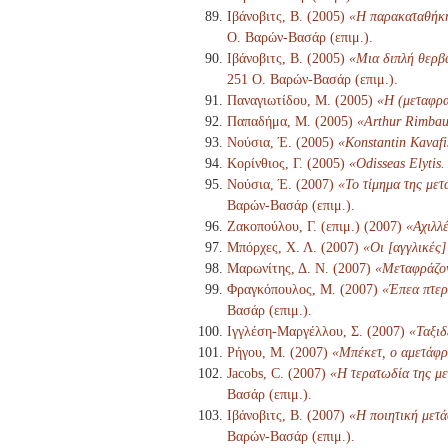
Ιβάνοβιτς, Β. (2005)
«Η παρακαταθήκη 
Ο. Βαρών-Βασάρ (επιμ.).
Ιβάνοβιτς, Β. (2005)
«Μια διπλή θερβα
251 Ο. Βαρών-Βασάρ (επιμ.).
Παναγιωτίδου, Μ. (2005)
«Η (μεταφρα
Παπαδήμα, Μ. (2005)
«Arthur Rimbau
Νούσια, Έ. (2005)
«Konstantin Kavafi
Κορίνθιος, Γ. (2005)
«Odisseas Elytis.
Νούσια, Έ. (2007)
«Το τίμημα της μετ
Βαρών-Βασάρ (επιμ.).
Ζακοπούλου, Γ. (επιμ.) (2007)
«Αχιλλ
Μπόρχες, Χ. Λ. (2007)
«Οι [αγγλικές
Μαρωνίτης, Δ. Ν. (2007)
«Μεταφράζον
Φραγκόπουλος, Μ. (2007)
«Έπεα πτερ
Βασάρ (επιμ.).
Ιγγλέση-Μαργέλλου, Σ. (2007)
«Ταξιδ
Ρήγου, Μ. (2007)
«Μπέκετ, ο αμετάφρ
Jacobs, C. (2007)
«Η τερατωδία της με
Βασάρ (επιμ.).
Ιβάνοβιτς, Β. (2007)
«Η ποιητική μετά
Βαρών-Βασάρ (επιμ.).