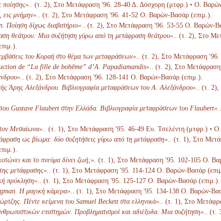
 ποίησης».
. (τ. 2), Στο Μετάφραση '96. 28-40 Δ. Δόσχορη (μτφρ.) • Ο. Βαρώ
 εις μνήμην».
. (τ. 2), Στο Μετάφραση '96. 41-52 Ο. Βαρών-Βασάρ (επιμ.).
. Ποίηση δίχως διαβατήριο».
. (τ. 2), Στο Μετάφραση '96. 53-55 Ο. Βαρών-Β
ση θεάτρου: Μια συζήτηση γύρω από τη μετάφραση θεάτρου».
. (τ. 2), Στο Μ
πιμ.).
εμβάσεις του Κοραή στο θέμα των μεταφράσεων».
. (τ. 2), Στο Μετάφραση '96
duction de “La fille de bohême” d’A. Papadiamandis».
. (τ. 2), Στο Μετάφραση
νδρου».
. (τ. 2), Στο Μετάφραση '96. 128-141 Ο. Βαρών-Βασάρ (επιμ.).
ής Άρης Αλεξάνδρου. Βιβλιογραφία μεταφράσεων του Α. Αλεξάνδρου».
. (τ. 2
του Gustave Flaubert στην Ελλάδα. Βιβλιογραφία μεταφράσεων του Flaubert».
στον Μεσαίωνα».
. (τ. 1), Στο Μετάφραση '95. 46-49 Ευ. Τσελέντη (μτφρ.) • Ο
άφραση ως βίωμα: δύο συζητήσεις γύρω από τη μετάφραση».
. (τ. 1), Στο Με
πιμ.).
οτώνει και το πνεύμα δίνει ζωή;»
. (τ. 1), Στο Μετάφραση '95. 102-105 Ο. Βα
 της μετάφρασης».
. (τ. 1), Στο Μετάφραση '95. 114-124 Ο. Βαρών-Βασάρ (επιμ
κή πρόκληση».
. (τ. 1), Στο Μετάφραση '95. 125-127 Ο. Βαρών-Βασάρ (επιμ.).
gman. Η μαγική κάμερα».
. (τ. 1), Στο Μετάφραση '95. 134-138 Ο. Βαρών-Βασ
ώρτζης. Πέντε κείμενα του Samuel Beckett στα ελληνικά».
. (τ. 1), Στο Μετάφ
θρωπιστικών επιστημών. Προβληματισμοί και αδιέξοδα. Μια συζήτηση».
. (τ