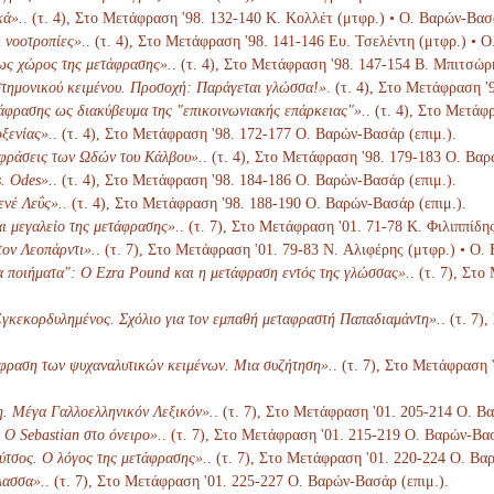
κά».
. (τ. 4), Στο Μετάφραση '98. 132-140 Κ. Κολλέτ (μτφρ.) • Ο. Βαρών-Βασά
 νοοτροπίες».
. (τ. 4), Στο Μετάφραση '98. 141-146 Ευ. Τσελέντη (μτφρ.) • 
ως χώρος της μετάφρασης».
. (τ. 4), Στο Μετάφραση '98. 147-154 Β. Μπιτσώρ
τημονικού κειμένου. Προσοχή: Παράγεται γλώσσα!»
. (τ. 4), Στο Μετάφραση 
άφρασης ως διακύβευμα της "επικοινωνιακής επάρκειας"».
. (τ. 4), Στο Μετάφ
ξενίας».
. (τ. 4), Στο Μετάφραση '98. 172-177 Ο. Βαρών-Βασάρ (επιμ.).
αφράσεις των Ωδών του Κάλβου».
. (τ. 4), Στο Μετάφραση '98. 179-183 Ο. Βαρ
. Odes».
. (τ. 4), Στο Μετάφραση '98. 184-186 Ο. Βαρών-Βασάρ (επιμ.).
ενέ Λεΰς».
. (τ. 4), Στο Μετάφραση '98. 188-190 Ο. Βαρών-Βασάρ (επιμ.).
ι μεγαλείο της μετάφρασης».
. (τ. 7), Στο Μετάφραση '01. 71-78 K. Φιλιππίδη
ον Λεοπάρντι».
. (τ. 7), Στο Μετάφραση '01. 79-83 N. Αλιφέρης (μτφρ.) • Ο.
α ποιήματα": Ο Ezra Pound και η μετάφραση εντός της γλώσσας».
. (τ. 7), Στ
γκεκορδυλημένος. Σχόλιο για τον εμπαθή μεταφραστή Παπαδιαμάντη».
. (τ. 7
φραση των ψυχαναλυτικών κειμένων. Μια συζήτηση».
. (τ. 7), Στο Μετάφραση 
η. Μέγα Γαλλοελληνικόν Λεξικόν».
. (τ. 7), Στο Μετάφραση '01. 205-214 Ο. Β
Ο Sebastian στο όνειρο».
. (τ. 7), Στο Μετάφραση '01. 215-219 Ο. Βαρών-Βασ
ύτσος. Ο λόγος της μετάφρασης».
. (τ. 7), Στο Μετάφραση '01. 220-224 Ο. Βα
λασσα».
. (τ. 7), Στο Μετάφραση '01. 225-227 Ο. Βαρών-Βασάρ (επιμ.).