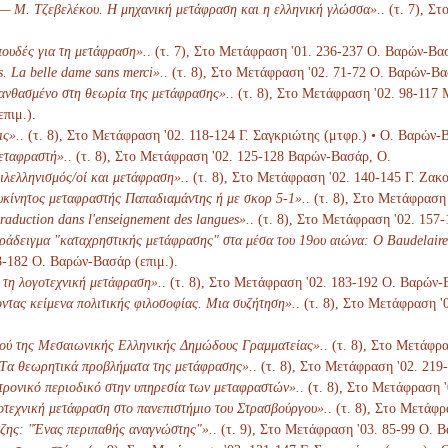
— Μ. Τζεβελέκου. Η μηχανική μετάφραση και η ελληνική γλώσσα».
. (τ. 7), 
ουδές για τη μετάφραση».
. (τ. 7), Στο Μετάφραση '01. 236-237 Ο. Βαρών-Βασ
. La belle dame sans merci».
. (τ. 8), Στο Μετάφραση '02. 71-72 Ο. Βαρών-Βα
λανθασμένο στη θεωρία της μετάφρασης».
. (τ. 8), Στο Μετάφραση '02. 98-117
επιμ.).
ις».
. (τ. 8), Στο Μετάφραση '02. 118-124 Γ. Σαγκριώτης (μτφρ.) • Ο. Βαρών-Β
μεταφραστή».
. (τ. 8), Στο Μετάφραση '02. 125-128 Βαρών-Βασάρ, Ο.
ιλελληνισμός/οί και μετάφραση».
. (τ. 8), Στο Μετάφραση '02. 140-145 Γ. Ζακ
υκίνητος μεταφραστής Παπαδιαμάντης ή με σκορ 5-1».
. (τ. 8), Στο Μετάφραση
traduction dans l'enseignement des langues».
. (τ. 8), Στο Μετάφραση '02. 157
ράδειγμα "καταχρηστικής μετάφρασης" στα μέσα του 19ου αιώνα: Ο Baudelaire
68-182 Ο. Βαρών-Βασάρ (επιμ.).
 τη λογοτεχνική μετάφραση».
. (τ. 8), Στο Μετάφραση '02. 183-192 Ο. Βαρών-
τας κείμενα πολιτικής φιλοσοφίας. Μια συζήτηση».
. (τ. 8), Στο Μετάφραση '
κού της Μεσαιωνικής Ελληνικής Δημώδους Γραμματείας».
. (τ. 8), Στο Μετάφρ
Tα θεωρητικά προβλήματα της μετάφρασης».
. (τ. 8), Στο Μετάφραση '02. 21
ρονικό περιοδικό στην υπηρεσία των μεταφραστών».
. (τ. 8), Στο Μετάφραση 
τεχνική μετάφραση στο πανεπιστήμιο του Στρασβούργου».
. (τ. 8), Στο Μετάφ
ζης: "Ένας περιπαθής αναγνώστης"».
. (τ. 9), Στο Μετάφραση '03. 85-99 Ο. 