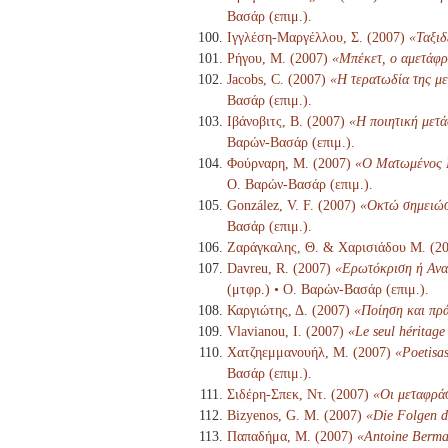
Βασάρ (επιμ.).
Ιγγλέση-Μαργέλλου, Σ. (2007)
«Ταξιδ
Ρήγου, Μ. (2007)
«Μπέκετ, ο αμετάφρ
Jacobs, C. (2007)
«Η τερατωδία της με
Βασάρ (επιμ.).
Ιβάνοβιτς, Β. (2007)
«Η ποιητική μετά
Βαρών-Βασάρ (επιμ.).
Φούρναρη, Μ. (2007)
«Ο Ματωμένος Γ
Ο. Βαρών-Βασάρ (επιμ.).
González, V. F. (2007)
«Οκτώ σημειώσε
Βασάρ (επιμ.).
Ζαράγκαλης, Θ. & Χαρισιάδου Μ. (2
Davreu, R. (2007)
«Ερωτόκριση ή Αναδ
(μτφρ.) • Ο. Βαρών-Βασάρ (επιμ.).
Καργιώτης, Δ. (2007)
«Ποίηση και πρά
Vlavianou, I. (2007)
«Le seul héritage
Χατζηεμμανουήλ, Μ. (2007)
«Poetisas
Βασάρ (επιμ.).
Σιδέρη-Σπεκ, Ντ. (2007)
«Οι μεταφράσ
Bizyenos, G. M. (2007)
«Die Folgen d
Παπαδήμα, Μ. (2007)
«Antoine Berma