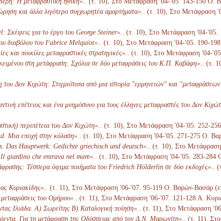
δέρη: Η μεταφραστική ηθική».
. (τ. 10), Στο Μετάφραση '04-'05. 143-150 Ο. 
ώρηση και άλλα λιγότερο συγχωρητέα αμαρτήματα».
. (τ. 10), Στο Μετάφραση '
l: Σκέψεις για το έργο του George Steiner».
. (τ. 10), Στο Μετάφραση '04-'05
ου διαβόλου του Fabrice Melquiot».
. (τ. 10), Στο Μετάφραση '04-'05. 190-19
ίες και ποικίλες μεταφραστικές στρατηγικές».
. (τ. 10), Στο Μετάφραση '04-'0
κειμένου στη μετάφραση: Σχόλια σε δύο μεταφράσεις του Κ.Π. Καβάφη».
. (τ. 
του Δον Κιχώτη: Στιγμιότυπα από μια ιστορία "ερμηνειών" και "μεταφράσεων
ντινή επέτειος και ένα μνημόσυνο για τους έλληνες μεταφραστές του Δον Κιχώτ
στική) περιπέτεια του Δον Κιχώτη».
. (τ. 10), Στο Μετάφραση '04-'05. 252-25
d. Μια εποχή στην κόλαση».
. (τ. 10), Στο Μετάφραση '04-'05. 271-275 Ο. Βα
s. Das Hauptwerk: Gedichte griechisch und deutsch».
. (τ. 10), Στο Μετάφραση
 Il giardino che entrava nel mare».
. (τ. 10), Στο Μετάφραση '04-'05. 283-284
άφρασης: Τέσσερα όψιμα ποιήματα του Friedrich Hölderlin σε δύο εκδοχές».
. 
έας Κυριακίδης».
. (τ. 11), Στο Μετάφραση '06-'07. 95-119 Ο. Βαρών-Βασάρ (ε
] μεταφράσεις του Ομήρου».
. (τ. 11), Στο Μετάφραση '06-'07. 121-128 Α. Κυρ
τας Ιλιάδα. Α) Σωρείτης Β) Καταλογική ποίηση».
. (τ. 11), Στο Μετάφραση '0
όεντα. Για τη μετάφραση της Οδύσσειας από τον Δ.Ν. Μαρωνίτη».
. (τ. 11), Σ