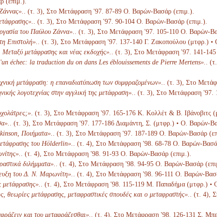
 (επιμ.).
Ζάννας».
. (τ. 3), Στο Μετάφραση '97. 87-89 Ο. Βαρών-Βασάρ (επιμ.).
ετάφρασης».
. (τ. 3), Στο Μετάφραση '97. 90-104 Ο. Βαρών-Βασάρ (επιμ.).
ργασία του Παύλου Ζάννα».
. (τ. 3), Στο Μετάφραση '97. 105-110 Ο. Βαρών-Βα
τη Επιστολή».
. (τ. 3), Στο Μετάφραση '97. 137-140 Γ. Ζακοπούλου (μτφρ.) •
. Μεταξύ μετάφρασης και νέας εκδοχής».
. (τ. 3), Στο Μετάφραση '97. 141-14
un échec: la traduction du on dans Les éblouissements de Pierre Mertens».
. (
χνική μετάφραση: η επαναδιατύπωση των συμφραζομένων».
. (τ. 3), Στο Μετά
νικής λογοτεχνίας στην αγγλική της μετάφραση».
. (τ. 3), Στο Μετάφραση '97.
οχολάτρες;»
. (τ. 3), Στο Μετάφραση '97. 165-176 Κ. Κολλέτ & Β. Ιβάνοβιτς (
σα».
. (τ. 3), Στο Μετάφραση '97. 177-186 Διαμάντη, Σ. (μτφρ.) • Ο. Βαρών-Βα
kinson, Ποιήματα».
. (τ. 3), Στο Μετάφραση '97. 187-189 Ο. Βαρών-Βασάρ (επ
ετάφρασης του Hölderlin».
. (τ. 4), Στο Μετάφραση '98. 68-78 Ο. Βαρών-Βασά
νίτης».
. (τ. 4), Στο Μετάφραση '98. 91-93 Ο. Βαρών-Βασάρ (επιμ.).
ραστικά διλήμματα».
. (τ. 4), Στο Μετάφραση '98. 94-95 Ο. Βαρών-Βασάρ (επι
ευξη του Δ. Ν. Μαρωνίτη».
. (τ. 4), Στο Μετάφραση '98. 96-111 Ο. Βαρών-Βασά
ς μετάφρασης».
. (τ. 4), Στο Μετάφραση '98. 115-119 Μ. Παπαδήμα (μτφρ.) • 
, θεωρίες μετάφρασης, μεταφραστικές σπουδές και ο μεταφραστής».
. (τ. 4),
αφράζειν και του μεταφράζεσθαι».
. (τ. 4), Στο Μετάφραση '98. 126-131 Σ. Μπ