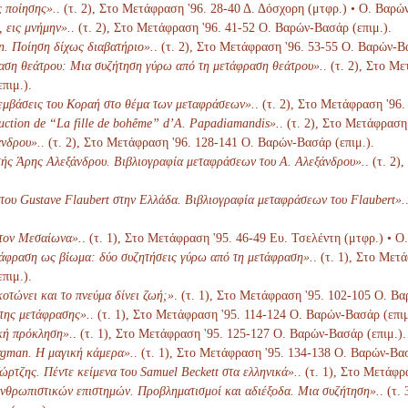
 ποίησης».
. (τ. 2), Στο Μετάφραση '96. 28-40 Δ. Δόσχορη (μτφρ.) • Ο. Βαρώ
 εις μνήμην».
. (τ. 2), Στο Μετάφραση '96. 41-52 Ο. Βαρών-Βασάρ (επιμ.).
. Ποίηση δίχως διαβατήριο».
. (τ. 2), Στο Μετάφραση '96. 53-55 Ο. Βαρών-Β
ση θεάτρου: Μια συζήτηση γύρω από τη μετάφραση θεάτρου».
. (τ. 2), Στο Μ
πιμ.).
εμβάσεις του Κοραή στο θέμα των μεταφράσεων».
. (τ. 2), Στο Μετάφραση '96
duction de “La fille de bohême” d’A. Papadiamandis».
. (τ. 2), Στο Μετάφραση
νδρου».
. (τ. 2), Στο Μετάφραση '96. 128-141 Ο. Βαρών-Βασάρ (επιμ.).
ής Άρης Αλεξάνδρου. Βιβλιογραφία μεταφράσεων του Α. Αλεξάνδρου».
. (τ. 2
του Gustave Flaubert στην Ελλάδα. Βιβλιογραφία μεταφράσεων του Flaubert».
στον Μεσαίωνα».
. (τ. 1), Στο Μετάφραση '95. 46-49 Ευ. Τσελέντη (μτφρ.) • Ο
άφραση ως βίωμα: δύο συζητήσεις γύρω από τη μετάφραση».
. (τ. 1), Στο Με
πιμ.).
οτώνει και το πνεύμα δίνει ζωή;»
. (τ. 1), Στο Μετάφραση '95. 102-105 Ο. Βα
 της μετάφρασης».
. (τ. 1), Στο Μετάφραση '95. 114-124 Ο. Βαρών-Βασάρ (επιμ
κή πρόκληση».
. (τ. 1), Στο Μετάφραση '95. 125-127 Ο. Βαρών-Βασάρ (επιμ.).
gman. Η μαγική κάμερα».
. (τ. 1), Στο Μετάφραση '95. 134-138 Ο. Βαρών-Βασ
ώρτζης. Πέντε κείμενα του Samuel Beckett στα ελληνικά».
. (τ. 1), Στο Μετάφ
θρωπιστικών επιστημών. Προβληματισμοί και αδιέξοδα. Μια συζήτηση».
. (τ