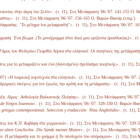
εύοντας στην άκρη του Σελίν».
. (τ. 11), Στο Μετάφραση '06-'07. 141-155 Ο. 
αστος».
. (τ. 11), Στο Μετάφραση '06-'07. 156-165 Ο. Βαρών-Βασάρ (επιμ.).
τάφρασης. "Το μέλημα του μεταφραστή"».
. (τ. 11), Στο Μετάφραση '06-'07. 1
φραση: Ένα βίωμα. (Το μονόγραμμα στον δικό μου ορίζοντα προσδοκίας)».
. (
άμος του Φεδερίκο Γκαρθία Λόρκα στα ελληνικά: Οι ποιητικές της μετάφραση
ις για το μεταφράζειν και ένα (δανεισμένο) σχεδίασμα ποιητικής».
. (τ. 11),
007)
«Η τουρκική λογοτεχνία στα ελληνικά».
. (τ. 11), Στο Μετάφραση '06-'07.
ρομικές σκέψεις για τον έρωτα, την κρίση και τη μετάφραση».
. (τ. 11), Στο
ξη. Αίμος: Ανθολογία Βαλκανικής Ποίησης».
. (τ. 11), Στο Μετάφραση '06-'0
 de Yorgos Ioannou».
. (τ. 11), Στο Μετάφραση '06-'07. 328-330 Ο. Βαρών-Βασ
 griegas contemporáneas. Seleccion y traducción: Nina Anghelidis».
. (τ. 11),
εις του Κ.Π. Καβάφη στα γερμανικά».
. (τ. 11), Στο Μετάφραση '06-'07. 339-
er alten Geschichte. Die Sünde meiner Mutter».
. (τ. 11), Στο Μετάφραση '06-
n. Η μετάφραση και το γράμμα ή Το πανδοχείο του απόμακρου».
. (τ. 11), Στο