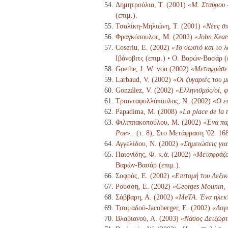
Δημητρούλια, Τ. (2001)
«Μ. Σταύρου 
(επιμ.).
Τσαλίκη-Μηλιώνη, Τ. (2001)
«Νέες σπ
Φραγκόπουλος, Μ. (2002)
«John Keats
Coseriu, E. (2002)
«Το σωστό και το 
Ιβάνοβιτς (επιμ.) • Ο. Βαρών-Βασάρ (
Goethe, J. W. von (2002)
«Μεταφράσε
Larbaud, V. (2002)
«Οι ζυγαριές του 
González, V. (2002)
«Ελληνισμός/οί, φ
Τριανταφυλλόπουλος, Ν. (2002)
«Ο ε
Papadima, M. (2008)
«La place de la 
Φιλιππακοπούλου, Μ. (2002)
«Ένα πα
Poe».
. (τ. 8), Στο Μετάφραση '02. 1
Αγγελίδου, Ν. (2002)
«Σημειώσεις για
Παιονίδης, Φ. κ.ά. (2002)
«Μεταφράζον
Βαρών-Βασάρ (επιμ.).
Σοφράς, Ε. (2002)
«Επιτομή του Λεξι
Ρούσση, Ε. (2002)
«Georges Mounin, 
Σάββαρη, Α. (2002)
«MeTA. Ένα ηλεκτ
Τσαμαδού-Jacoberger, Ε. (2002)
«Λογο
Βλαβιανού, Α. (2003)
«Νάσος Δετζώρτ