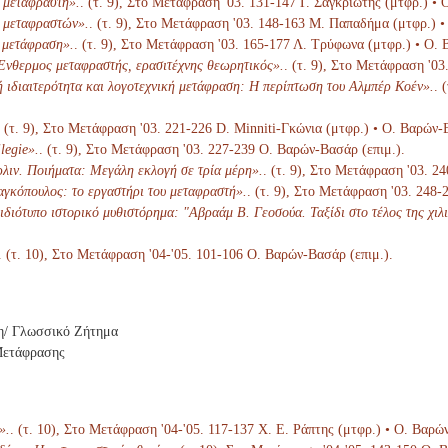
 μεταφραστή».
. (τ. 9), Στο Μετάφραση '03. 131-147 Γ. Σαγκριώτης (μτφρ.) •
 μεταφραστών».
. (τ. 9), Στο Μετάφραση '03. 148-163 Μ. Παπαδήμα (μτφρ.) •
η μετάφραση».
. (τ. 9), Στο Μετάφραση '03. 165-177 Λ. Τρύφωνα (μτφρ.) • Ο. 
νθερμος μεταφραστής, ερασιτέχνης θεωρητικός».
. (τ. 9), Στο Μετάφραση '0
ή ιδιαιτερότητα και λογοτεχνική μετάφραση: Η περίπτωση του Αλμπέρ Κοέν».
. 
. (τ. 9), Στο Μετάφραση '03. 221-226 D. Minniti-Γκώνια (μτφρ.) • Ο. Βαρών-
legie».
. (τ. 9), Στο Μετάφραση '03. 227-239 Ο. Βαρών-Βασάρ (επιμ.).
λιν. Ποιήματα: Μεγάλη εκλογή σε τρία μέρη».
. (τ. 9), Στο Μετάφραση '03. 2
γκόπουλος: το εργαστήρι του μεταφραστή».
. (τ. 9), Στο Μετάφραση '03. 248
διότυπο ιστορικό μυθιστόρημα: "Αβραάμ Β. Γεοσούα. Ταξίδι στο τέλος της χιλι
. (τ. 10), Στο Μετάφραση '04-'05. 101-106 Ο. Βαρών-Βασάρ (επιμ.).
η/ Γλωσσικό Ζήτημα
Μετάφρασης
».
. (τ. 10), Στο Μετάφραση '04-'05. 117-137 Χ. Ε. Ράπτης (μτφρ.) • Ο. Βαρώ