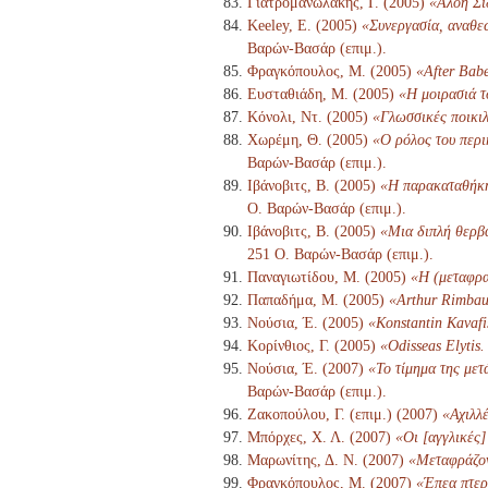
Γιατρομανωλάκης, Γ. (2005)
«Αλόη Σι
Keeley, E. (2005)
«Συνεργασία, αναθε
Βαρών-Βασάρ (επιμ.).
Φραγκόπουλος, Μ. (2005)
«After Babe
Ευσταθιάδη, Μ. (2005)
«Η μοιρασιά τ
Κόνολι, Ντ. (2005)
«Γλωσσικές ποικιλ
Χωρέμη, Θ. (2005)
«Ο ρόλος του περι
Βαρών-Βασάρ (επιμ.).
Ιβάνοβιτς, Β. (2005)
«Η παρακαταθήκη 
Ο. Βαρών-Βασάρ (επιμ.).
Ιβάνοβιτς, Β. (2005)
«Μια διπλή θερβα
251 Ο. Βαρών-Βασάρ (επιμ.).
Παναγιωτίδου, Μ. (2005)
«Η (μεταφρα
Παπαδήμα, Μ. (2005)
«Arthur Rimbau
Νούσια, Έ. (2005)
«Konstantin Kavafi
Κορίνθιος, Γ. (2005)
«Odisseas Elytis.
Νούσια, Έ. (2007)
«Το τίμημα της μετ
Βαρών-Βασάρ (επιμ.).
Ζακοπούλου, Γ. (επιμ.) (2007)
«Αχιλλ
Μπόρχες, Χ. Λ. (2007)
«Οι [αγγλικές
Μαρωνίτης, Δ. Ν. (2007)
«Μεταφράζον
Φραγκόπουλος, Μ. (2007)
«Έπεα πτερ