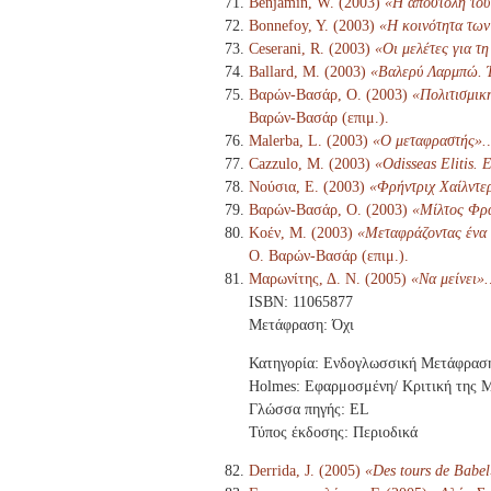
Benjamin, W. (2003)
«Η αποστολή του
Bonnefoy, Y. (2003)
«Η κοινότητα των
Ceserani, R. (2003)
«Οι μελέτες για τ
Ballard, M. (2003)
«Βαλερύ Λαρμπώ. Έ
Βαρών-Βασάρ, Ο. (2003)
«Πολιτισμικ
Βαρών-Βασάρ (επιμ.).
Malerba, L. (2003)
«Ο μεταφραστής».
Cazzulo, M. (2003)
«Odisseas Elitis. E
Νούσια, Ε. (2003)
«Φρήντριχ Χαίλντερ
Βαρών-Βασάρ, Ο. (2003)
«Μίλτος Φρα
Κοέν, Μ. (2003)
«Μεταφράζοντας ένα ι
Ο. Βαρών-Βασάρ (επιμ.).
Μαρωνίτης, Δ. Ν. (2005)
«Να μείνει».
ISBN: 11065877
Μετάφραση: Όχι
Κατηγορία: Ενδογλωσσική Μετάφρασ
Holmes: Εφαρμοσμένη/ Κριτική της 
Γλώσσα πηγής: EL
Τύπος έκδοσης: Περιοδικά
Derrida, J. (2005)
«Des tours de Babel