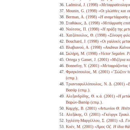
Ladmiral, J. (1998)
«Μεταφρασεολογι
Mounin, G. (1998)
«Οι γλώσσες και οι
Berman, A. (1998)
«Η αναμετάφραση 
Σταθάκος, Δ. (1998)
«Μετάφραση επισ
Νούτσος, Π. (1998)
«Η πράξη της μετ
Χατζόπουλος, Θ. (1998)
«Σύνοψη φιλο
Bouchard, J. (1998)
«Οι γαλλικές μετ
Βλαβιανού, Α. (1998)
«Andreas Kalvos
Σκλήρη, Μ. (1998)
«Victor Segalen. Ρ
Ortega y Gasset, J. (2001)
«Μιζέρια κα
Bonnefoy, Y. (2001)
«Μεταφράζοντας τ
Φραγκόπουλος, Μ. (2001)
«"Σώζειν τ
(επιμ.).
Τριανταφυλλόπουλος, Ν. Δ. (2001)
«Ε
Βασάρ (επιμ.).
Αλεξανδρίδης, Θ. κ.ά. (2001)
«Η μετά
Βαρών-Βασάρ (επιμ.).
Καμχής, Β. (2001)
«Αντωνίου Θ. Ηπίτ
Αλεξάκης, Ο. (2001)
«Γκέοργκ Τρακλ. 
Ιγγλέση-Μαργέλλου, Σ. (2001)
«Δ. Γο
Κοέν, Μ. (2001)
«Άμος Οζ. Η ίδια θά