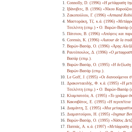
Connolly, D. (1996)
«Η μετάφραση της
Ιβάνοβιτς, Β. (1996)
«Νίκου Καρούζου,
Ζακοπούλου, Γ. (1996)
«Armand Robin
Μαστοράκη, Τζ. κ.ά. (1996)
«Μετάφρα
Τσελέντη (επιμ.) • Ο. Βαρών-Βασάρ (ε
Πάτσιου, Β. (1996)
«Απόψεις και παρ
Coressis, Κ. (1996)
«Autour de la tra
Βαρών-Βασάρ, Ο. (1996)
«Άρης Αλεξά
Ραυτόπουλος, Δ. (1996)
«Ο μεταφραστ
Βασάρ (επιμ.).
Βαρών-Βασάρ, Ο. (1995)
«Η δεξίωση 
Βαρών-Βασάρ (επιμ.).
Le Goff, J. (1995)
«Οι διανοούμενοι 
Δρακονταειδής, Φ. κ.ά. (1995)
«Η μετ
Τσελέντη (επιμ.) • Ο. Βαρών-Βασάρ (ε
Κλαμπατσέα, Α. (1995)
«Το γράμμα σκ
Κακναβάτος, Ε. (1995)
«Η περιπέτεια
Διαμάντη, Σ. (1995)
«Μια μεταφραστι
Διαμαντούρου, Η. (1995)
«Ingmar Ber
Βαρών-Βασάρ, Ο. (1995)
«Νάσος Δετζ
Παππάς, Α. κ.ά. (1997)
«Μετάφραση αν