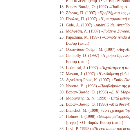
Ευ.Τσελέντη (επιμ.) • Ο. Βαρών-Βασάρ
Βαρών-Βασάρ, Ο. (1997)
«Παύλος Α. 
Ζάννας, Π. (1997)
«Προβλήματα της μ
Πούλος, Π. (1997)
«Η μεταφραστική ε
Gide, Α. (1997)
«André Gide, Ανεπίδο
Μολφέση, Λ. (1997)
«Γυάλινα Σύνορα
Papadima, M. (1997)
«Compte rendu d'
Βασάρ (επιμ.).
Ορφανίδου-Φρέρη, Μ. (1997)
«Λογοτε
Connolly, D. (1997)
«Η μοίρα της ελλη
Βασάρ (επιμ.).
Ladmiral, J. (1997)
«Πηγολάτρες ή στ
Masson, J. (1997)
«Η ενδιάμεση γλώσ
Αγγελάκη-Ρουκ, Κ. (1997)
«Emily Dic
Νούσια, Έ. (1998)
«Προβλήματα της μ
Βαρών-Βασάρ, Ο. (1998)
«Δ. Ν. Μαρω
Μαρωνίτης, Δ. Ν. (1998)
«Επτά μεταφ
Βαρών-Βασάρ, Ο. (1998)
«Μια συνέντ
Blanchot, M. (1998)
«Το εγχείρημα τη
Holmes, J. (1998)
«Θεωρία μετάφρασης
(μτφρ.) • Ο. Βαρών-Βασάρ (επιμ.).
Levi, P. (1998)
«Το εγχείρημα του μετ