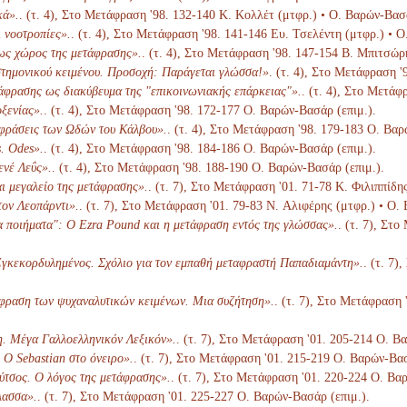
κά».
. (τ. 4), Στο Μετάφραση '98. 132-140 Κ. Κολλέτ (μτφρ.) • Ο. Βαρών-Βασά
 νοοτροπίες».
. (τ. 4), Στο Μετάφραση '98. 141-146 Ευ. Τσελέντη (μτφρ.) • 
ως χώρος της μετάφρασης».
. (τ. 4), Στο Μετάφραση '98. 147-154 Β. Μπιτσώρ
τημονικού κειμένου. Προσοχή: Παράγεται γλώσσα!»
. (τ. 4), Στο Μετάφραση 
άφρασης ως διακύβευμα της "επικοινωνιακής επάρκειας"».
. (τ. 4), Στο Μετάφ
ξενίας».
. (τ. 4), Στο Μετάφραση '98. 172-177 Ο. Βαρών-Βασάρ (επιμ.).
αφράσεις των Ωδών του Κάλβου».
. (τ. 4), Στο Μετάφραση '98. 179-183 Ο. Βαρ
. Odes».
. (τ. 4), Στο Μετάφραση '98. 184-186 Ο. Βαρών-Βασάρ (επιμ.).
ενέ Λεΰς».
. (τ. 4), Στο Μετάφραση '98. 188-190 Ο. Βαρών-Βασάρ (επιμ.).
ι μεγαλείο της μετάφρασης».
. (τ. 7), Στο Μετάφραση '01. 71-78 K. Φιλιππίδη
ον Λεοπάρντι».
. (τ. 7), Στο Μετάφραση '01. 79-83 N. Αλιφέρης (μτφρ.) • Ο.
α ποιήματα": Ο Ezra Pound και η μετάφραση εντός της γλώσσας».
. (τ. 7), Στ
γκεκορδυλημένος. Σχόλιο για τον εμπαθή μεταφραστή Παπαδιαμάντη».
. (τ. 7
φραση των ψυχαναλυτικών κειμένων. Μια συζήτηση».
. (τ. 7), Στο Μετάφραση 
η. Μέγα Γαλλοελληνικόν Λεξικόν».
. (τ. 7), Στο Μετάφραση '01. 205-214 Ο. Β
Ο Sebastian στο όνειρο».
. (τ. 7), Στο Μετάφραση '01. 215-219 Ο. Βαρών-Βασ
ύτσος. Ο λόγος της μετάφρασης».
. (τ. 7), Στο Μετάφραση '01. 220-224 Ο. Βα
λασσα».
. (τ. 7), Στο Μετάφραση '01. 225-227 Ο. Βαρών-Βασάρ (επιμ.).