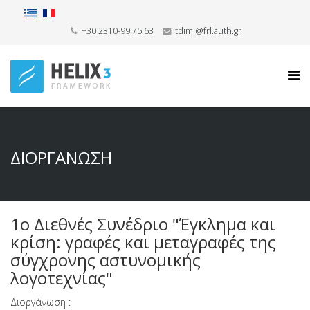
+30 2310-99.75.63
tdimi@frl.auth.gr
ΔΙΟΡΓΑΝΩΣΗ
1ο Διεθνές Συνέδριο "Έγκλημα και
κρίση: γραφές και μεταγραφές της
σύγχρονης αστυνομικής
λογοτεχνίας"
Διοργάνωση :